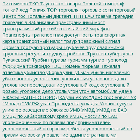
Тихомиров
ТКО
Тлустенко
товары
Толстой
томограф
тонкий лед
Тонких
ТОР
торговля
торговые сети
торговый
центр
тос
Тотальный диктант
ТПП ЕАО
травма
трагедия
трагедия в Забайкалье
трансграничный мост
трансграничный российско-китайский марафон
Транснефть
транспортная доступность
транспортная
карта
транспортный налог
траур
тревожный сигнал
Тромса
тротуар
тротуары
Трубачев
трудовая книжка
трудовые ресурсы
трудоустройство
Трутнев
туберкулез
Тукалевский
Турбин
туризм
туризмм
турнир
турпоход
турфирма
тхэквондо
ТЭЦ
Тюмень
тюрьма
Тяжелая
атлетика
убийство
уборка улиц
убыль
убыль населения
убыточность
увольнение
увольнения
уголовное дело
уголовное преследование
уголовный кодекс
уголовный
розыск
уголоное дело
уголь
угон
угон автомобиля
удача
УЖАСЫ НАШЕГО ГОРОДКА
узи
УК
УК "ДомСтроСервис"
УК
"Монарх"
УК РФ
указ Президента
укладка
Украина
укусы
уличное освещение
Улюкаев
УМВ
УМВД
УМВД по ЕАО
УМВД по Хабаровскому краю
УМВД России по ЕАО
уполномоченный по правам предпринимателей
уполномоченный по правам ребенка
уполномоченный по
правам человека
управление административными