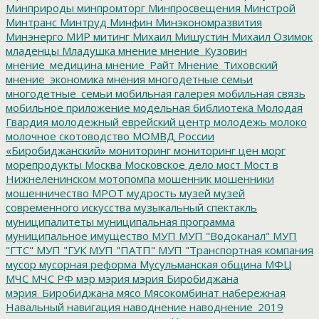
Минприроды
минпромторг
Минпросвещения
Минстрой
Минтранс
Минтруд
Минфин
Минэкономразвития
Минэнерго
МИР
митинг
Михаил Мишустин
Михаил Озимок
младенцы
Младушка
мнение
мнение_Кузовин
мнение_медицина
мнение_Райт
Мнение_Тиховский
мнение_экономика
мнения
многодетные семьи
многодетные_семьи
мобильная галерея
мобильная связь
мобильное приложение
модельная библиотека
Молодая
Гвардия
молодежный еврейский центр
молодежь
молоко
молочное скотоводство
МОМВД России
«Биробиджанский»
мониторинг
мониторинг цен
морг
морепродукты
Москва
Московское дело
мост
Мост в
Нижнеленинском
мотопомпа
мошенник
мошенники
мошенничество
МРОТ
мудрость
музей
музей
современного искусства
музыкальный спектакль
муниципалитеты
муниципальная программа
муниципальное имущество
МУП
МУП "Водоканал"
МУП
"ГТС"
МУП "ГУК
МУП "ПАТП"
МУП "Транспортная компания
мусор
мусорная реформа
Мусульманская община
МФЦ
МЧС
МЧС РФ
мэр
мэрия
мэрия Биробиджана
мэрия_Биробиджана
мясо
Мясокомбинат
набережная
Навальный
навигация
наводнение
наводнение_2019