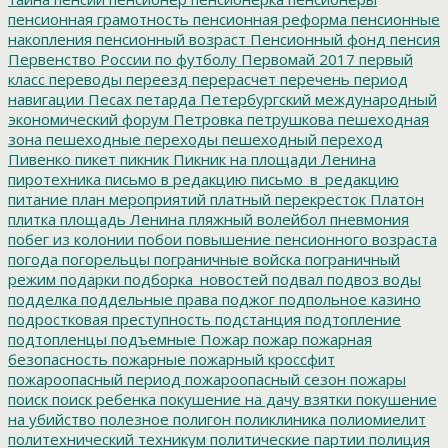
пенсионная грамотность
пенсионная реформа
пенсионные
накопления
пенсионный возраст
Пенсионный фонд
пенсия
Первенство России по футболу
Первомай 2017
первый
класс
переводы
переезд
перерасчет
перечень
период
навигации
Песах
петарда
Петербургский международный
экономический форум
Петровка
петрушкова
пешеходная
зона
пешеходные переходы
пешеходный переход
Пивенко
пикет
пикник
Пикник на площади Ленина
пиротехника
письмо в редакцию
письмо_в_редакцию
питание
план мероприятий
платный перекресток
Платон
плитка
площадь Ленина
пляжный волейбол
пневмония
побег из колонии
побои
повышение пенсионного возраста
погода
погорельцы
пограничные войска
пограничный
режим
подарки
подборка_новостей
подвал
подвоз воды
подделка
поддельные права
поджог
подпольное казино
подростковая преступность
подстанция
подтопление
подтопленцы
подъемные
Пожар
пожар
пожарная
безопасность
пожарные
пожарный кроссфит
пожароопасный период
пожароопасный сезон
пожары
поиск
поиск ребенка
покушение на дачу взятки
покушение
на убийство
полезное
полигон
поликлиника
полиомиелит
политехнический техникум
политические партии
полиция