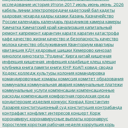
исследование
история
Итоги-2017
июль
июнь
июнь_2026
кабель линии электропередачи
кадетский бал
кадеты
кадровая чехарда
кадры
казаки
Казань
Казначейство
России
календарь
календарь праздников
камера
камеры
Камчатка
Камчатский край
канализация
капитальный
ремонт
капремонт
карантин
карате
каратин
катастрофа
кафе
качество жизни
качество и безопасность
качество
молока
качество обслуживания
Кванториум
квартиры
квитанция
КДН
кедровые шишки
Кемерово
кинозал
кинологи
кинотеатр "Родина"
Кирга
китай
кишечная
инфекция
кишечная_инфекция
кладбище
клещ
клещи
клубника
книга памяти
книги
КНР
КоАП
ковид-сводка
Кодекс
колледж культуры
колония
командировка
командировочные
комары
комиссия
комитет образования
коммуналка
коммунальная авария
коммунальные платежи
коммунальные услуги
компенсации
компенсационные
расходы
компенсация
комфортная городская среда
кондитерские изделия
конкурс
Конрад
Константин
Лазарев
конституционный суд
конституция
контрабанда
контрафакт
конфликт интересов
концерт
Корж
коронавирус
коронавирусные выплаты
коронаврус
Коростелев
короткая рабочая неделя
коррупция
корь