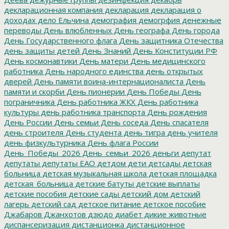
декларационная компания
декларация
декларация о
доходах
дело Ельчина
демография
демогрфия
денежные
переводы
День влюбленных
День географа
День города
День Государственного флага
День защитника Отечества
день защиты детей
День Знаний
День Конституции РФ
День космонавтики
День матери
День медицинского
работника
День народного единства
день открытых
дверей
День памяти воина-интернационалиста
День
памяти и скорби
День пионерии
День Победы
День
пограничника
День работника ЖКХ
День работника
культуры
день работника транспорта
День рождения
День России
День семьи
День соседа
День спасателя
день строителя
День студента
день тигра
день учителя
день физкультурника
День флага России
День_Победы_2026
День_семьи_2026
деньги
депутат
депутаты
депутаты ЕАО
детдом
дети
детсады
детская
больница
детская музыкальная школа
детская площадка
детская_больница
детские батуты
детские выплаты
детские пособия
детские сады
детский дом
детский
лагерь
детский сад
детское питание
детское пособие
Джабаров
Джанхотов
дзюдо
диабет
дикие животные
диспансеризация
дистанционка
дистанционное