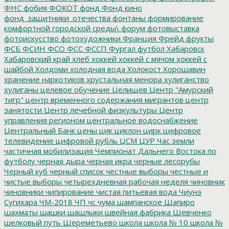
ФНС
фобия
ФОКОТ
фонд
Фонд кино
фонд_защитники_отечества
фонтаны
формирование
комфортной городской среды\
форум
фотовыставка
фотоискусство
фотохудожники
Франция
Фрейд
фрукты
ФСБ
ФСИН
ФСО
ФСС
ФССП
Фургал
футбол
Хабаровск
Хабаровский край
хлеб
хоккей
хоккей с мячом
хоккей с
шайбой
Холдоми
холодная вода
Холокост
Хорошавин
хранение наркотиков
хрустальная менора
хулиганство
хулиганы
целевое обучение
Целищев
Центр "Амурский
тигр"
центр временного содержания мигрантов
центр
занятости
Центр лечебной физкультуры
Центр
управления регионом
центральное водоснабжение
Центральный Банк
цены
цик
циклон
цирк
цифровое
телевидение
цифровой рубль
ЦСМ
ЦУР
Час земли
частичная мобилизация
Чемпионат Дальнего Востока по
футболу
черная дыра
черная икра
черные лесорубы
Черный куб
черный список
честные выборы
честные и
чистые выборы
четырехдневная рабочая неделя
чиновник
чиновники
чипирование
чистая питьевая вода
Чиунэ
Сугихара
ЧМ-2018
ЧП
чс
чума
шампанское
Шапиро
шахматы
шашки
шашлыки
швейная фабрика
Шевченко
шелковый путь
Шереметьево
школа
школа № 10
школа №