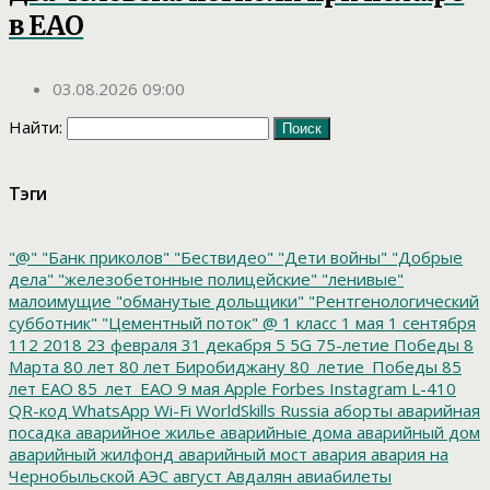
в ЕАО
03.08.2026 09:00
Найти:
Тэги
"@"
"Банк приколов"
"Бествидео"
"Дети войны"
"Добрые
дела"
"железобетонные полицейские"
"ленивые"
малоимущие
"обманутые дольщики"
"Рентгенологический
субботник"
"Цементный поток"
@
1 класс
1 мая
1 сентября
112
2018
23 февраля
31 декабря
5
5G
75-летие Победы
8
Марта
80 лет
80 лет Биробиджану
80_летие_Победы
85
лет ЕАО
85_лет_ЕАО
9 мая
Apple
Forbes
Instagram
L-410
QR-код
WhatsApp
Wi-Fi
WorldSkills Russia
аборты
аварийная
посадка
аварийное жилье
аварийные дома
аварийный дом
аварийный жилфонд
аварийный мост
авария
авария на
Чернобыльской АЭС
август
Авдалян
авиабилеты