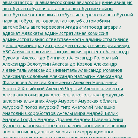
авиакатастрофа
авиалесоохрана
авиасообщение
авиация
автобус
автобусная остановка
автобусные войны
автобусные остановки
автобусные перевозки
автобусный
парк
автобусы
автовокзал
автоклуб
автомобили
автомобиль
автоперевозки
Агада
агитпоезд
аграрии
адвокат
Адвокаты
административная комиссия
административная ответственность
административное
дело
администрация президента
азартные игры
азимут
АЗС
Акименко
активист
акция
акция протеста
Александр
Буксман
Александр Винников
Александр Головатый
Александр Золотухин
Александр Козлов
Александр
Левинталь
Александр Ливенталь
Александр Романов
Александр Соловьев
Александр Чаплыгин
Александра
Филиппова
Алексей Корниенко
Алексей Навальный
Алексей Хозяйский
Алексей Черный
Алеппо
алименты
Алиса
алкоголизация
Алкоголь
алкогольная продукция
аллергия
альманах
Амур
Амурзет
Амурская область
Амурский полоз
амурский тигр
Анатолий Мелешко
Анатолий Скоробогатов
Ангелы мира
Андрей Бялик
Андрей Голубь
Андрей Драчев
Андрей Пивенко
Анна
Кузнецова
аномальное потепление
анонимные звонки
анонс
антивандальные меры
антикоррупционное
законодательство
антисанитария
антитеррористическая