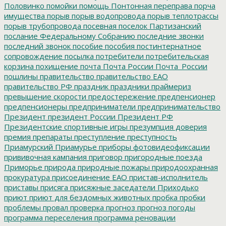
Половинко
помойки
помощь
Понтонная переправа
порча
имущества
порыв
порыв водопровода
порыв теплотрассы
порыв трубопровода
посевная
поселок Партизанский
послание Федеральному Собранию
последние звонки
последний звонок
пособие
пособия
постинтернатное
сопровождение
посылка
потребители
потребительская
корзина
похищение
почта
Почта России
Почта_России
пошлины
правительство
правительство ЕАО
правительство РФ
праздник
праздники
праймериз
превышение скорости
предостережение
предпенсионер
предпенсионеры
предприниматели
предпринимательство
Президент
президент России
Президент РФ
Президентские спортивные игры
презумпция доверия
премия
препараты
преступление
преступность
Приамурский
Приамурье
приборы фотовидеофиксации
прививочная кампания
приговор
пригородные поезда
Приморье
природа
природные пожары
природоохранная
прокуратура
присоединение ЕАО
пристав-исполнитель
приставы
присяга
присяжные заседатели
Приходько
приют
приют для бездомных животных
пробка
пробки
проблемы
провал
проверка
прогноз
прогноз погоды
программа переселения
программа реновации