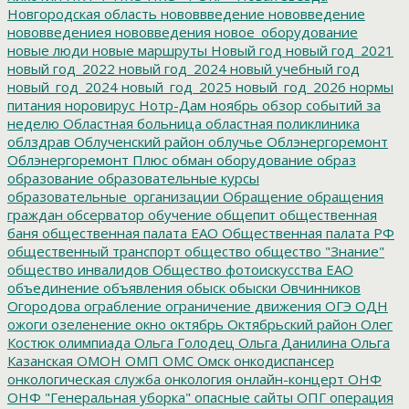
Новгородская область
нововвведение
нововведение
нововведениея
нововведения
новое_оборудование
новые люди
новые маршруты
Новый год
новый год_2021
новый год_2022
новый год_2024
новый учебный год
новый_год_2024
новый_год_2025
новый_год_2026
нормы
питания
норовирус
Нотр-Дам
ноябрь
обзор событий за
неделю
Областная больница
областная поликлиника
облздрав
Облученский район
облучье
Облэнергоремонт
Облэнергоремонт Плюс
обман
оборудование
образ
образование
образовательные курсы
образовательные_организации
Обращение
обращения
граждан
обсерватор
обучение
общепит
общественная
баня
общественная палата ЕАО
Общественная палата РФ
общественный транспорт
общество
общество "Знание"
общество инвалидов
Общество фотоискусства ЕАО
объединение
объявления
обыск
обыски
Овчинников
Огородова
ограбление
ограничение движения
ОГЭ
ОДН
ожоги
озеленение
окно
октябрь
Октябрьский район
Олег
Костюк
олимпиада
Ольга Голодец
Ольга Данилина
Ольга
Казанская
ОМОН
ОМП
ОМС
Омск
онкодиспансер
онкологическая служба
онкология
онлайн-концерт
ОНФ
ОНФ "Генеральная уборка"
опасные сайты
ОПГ
операция