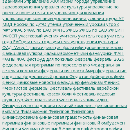
зданиями
Управление ЖКХ мэрии города
управление
здравоохранения
управление культуры
управление по
опеке и попечительству
управляющая компания
управляющие компании
уровень жизни
условия труда
УТ
МВД России по ДФО
утечка
утраченный урожай
утро с
"@"
УФАС
УФАС по ЕАО
УФНС
УФСБ
УФСБ по ЕАО
УФСИН
УФССП
участковый
учения
учитель
учитель года
учитель
года ЕАО
учитель_года
учителя
учреждения культуры
ФАД "Амур"
фальсификация
фальсифицированное масло
фальшивая купюра
фальшивомонетчики
фанфурики
ФАП
ФАПы
ФАС
фастфуд для пожилых
февраль
февраль_2026
федеральная программа по переселению
Федеральная
сетевая компания
федеральная трасса Амур
федеральные
средства
федеральный розыск
Федотов
фейерверк
фейк
фейки
фейковые новости
фельдшер
феминизм
Феникс
Феоктистов
фермеры
фестиваль
фестиваль еврейской
культуры
фестиваль красок Холи
Фестиваль ледовых
скульптур
Фестиваль мяса
Фестиваль языка идиш
Физкультурно-оздоровительный комплекс
фиксированная
выплата
Филармония
Филиппов
Филиппова
финансирование
финансовая грамотность
финансовая
пирамида
финансовые пирамиды
финансовый омбудсмен
финансы
Фишман
флешмоб
флюорограф
флюорография