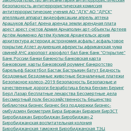
безопасность
антитеррористическая комиссия
антитеррористические учения
АО "ДГК"
АО "ДРСК"
апелляция
аппарат видеофиксации
апрель
аптека
Арашуков
Арбат
Арена
аренда земли
арендная плата
арест
арест счетов
Армия
Арнаполин
арт-объекты
Артеев
Артём Акименко
Артём Куликов
Архангельск
архив
архитектура
астероид
астрономия
асфальт
асфальтовое
покрытие
Атлет
аудиенция
аферисты
африканская чума
свиней
АЧС
аэропорт
аэрофлот
бал
банк
банк "Открытие"
Банк России
банки
банкноты
банковская карта
банковские_карты
банковский роуминг
банкротство
барельеф
баскетбол
Бастак
Бастрыкин
батут
Бедность
бездомные
бездомные животные
безналичные платежи
Безопасное колесо-2019
безопасность
Безопасные и
качественные дороги
безработица
белка
бензин
Беринг
Берл Лазар
бесплатные лекарства
Бессмертные дела
Бессмертный полк
бесхозяйственность
бешенство
библиотека
бизнес
бизнес без поддержки
бизнес-
омбудсмен
биометрия
Бира
Биракан
Бирария
БирЗСТ
Биробидажан
Биробиджан
Биробиджан-2
Биробиджанская воспитательная колония
Биробиджанская таможня
Биробиджанская ТЭЦ