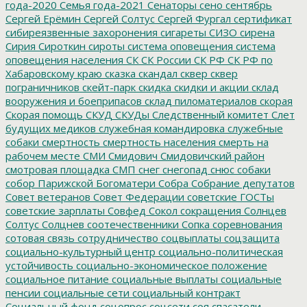
года-2020
Семья года-2021
Сенаторы
сено
сентябрь
Сергей Ерёмин
Сергей Солтус
Сергей Фургал
сертификат
сибиреязвенные захоронения
сигареты
СИЗО
сирена
Сирия
Сироткин
сироты
система оповещения
система
оповещения населения
СК
СК России
СК РФ
СК РФ по
Хабаровскому краю
сказка
скандал
сквер
сквер
пограничников
скейт-парк
скидка
скидки и акции
склад
вооружения и боеприпасов
склад пиломатериалов
скорая
Скорая помощь
СКУД
СКУДы
Следственный комитет
Слет
будущих медиков
служебная командировка
служебные
собаки
смертность
смертность населения
смерть на
рабочем месте
СМИ
Смидович
Смидовичский район
смотровая площадка
СМП
снег
снегопад
снюс
собаки
собор Парижской Богоматери
Собра
Собрание депутатов
Совет ветеранов
Совет Федерации
советские ГОСТы
советские зарплаты
Совфед
Сокол
сокращения
Солнцев
Солтус
Солцнев
соотечественники
Сопка
соревнования
сотовая связь
сотрудничество
соцвыплаты
соцзащита
социально-культурный центр
социально-политическая
устойчивость
социально-экономическое положение
социальное питание
социальные выплаты
социальные
пенсии
социальные сети
социальный контракт
Социальный фонд
соцопрос
соцсети
соя
спасатели