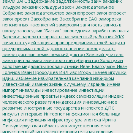
земли
ЗАГС
задержание
задолженность
займ
заказник
Ульдура
заказник Ульдуры
закон
Законодательное
Собрание
законодательство
законопреокт
законопроект
законороект
Заксобрание
Заксобрание ЕАО
заморозка
пенсионных накоплений
заморозки
занятость
запись в
школу
заповедник "Бастак"
заповедники
заработная плата
Заречье
зарплата
зарплаты
заслуженный работник ЖКХ
зачистка_судей
защита прав предпринимателей
защита
предпринимателей
здравоохранение
земледельцы
землетрясение
земля
земский доктор
Земский_учитель
зима пришла
змеи
змея
золотой губернатор
Золотухин
золотые медалисты
зоозащитники
Иван Благодырь
Иван
Голунов
Иван Проходцев
ИВЛ
ивс
Игорь Ткачев
игрушки
идиш
избиение
избирательная кампания
избирком
Известковый
измени жизнь к лучшему
Израиль
имена
импорт
инвалиды
инвестирование
инвестиции
инвестиционные проекты
индекс самоизоляции
индекс
человеческого развития
индексация
инновационное
развитие
иностранные государства
инспектор ДПС
инсульт
интервью
Интернет
инфекционная больница
инфекция
инфляция
инфраструктура
ипотека
Ирина
Пинчук
Иркутская область
иск
искусственная елка
искусственный_интеллект
исправительная колония