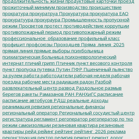
продолжительность жизни
продуктовые карточки
проезд
прожиточный минимум
производство
происшествие
прократура
прокуратруа
Прокуратура
прокуратура ЕАО
прокуратуура
прокураура
Промышленность
пропускной
режим
Просветов
протест
противодействие коррупции
противопожарный период
противопожарный режим
профессиональное_образование
профильный класс
профицит
профсоюзы
Проходцев
Пряма_линия_2025
прямая линия
прямые выборы
психбольница
психиатрическая больница
психоневрологический
интернат
птичий грипп
Птичник
пункт весового контроля
пункт пропуска
путевка
Путин
ПФР
Пшеничный
пьянство
за рулем
работа
работодатели
рабочая неделя
рабочая
поездка
рабочие места
радиация
радон
Разбой
развлекательный центр
развод
Раздольное
размыв
берегов
ракеты
Рамазанов
РАН
РАНХиГС
расписание
расписание автобусов
РДШ
реальные доходы
реанимация
ревизия
региональные финансы
региональный оператор
Региональный сосудистый центр
регистратура
регламент
регоператор
регоператор по тко
режим самоизоляции
резиновая квартира
резиновые
квартиры
рейд
рейинг
рейтинг
рейтинг_2026
реклама
реконструкция
ректор
религия
ремонт
ремонт дорог