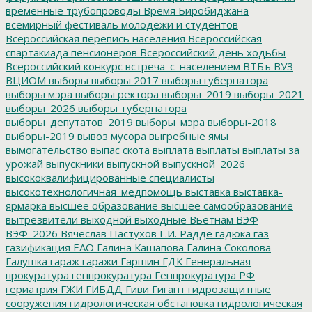
временные трубопроводы
Время Биробиджана
всемирный фестиваль молодежи и студентов
Всероссийская перепись населения
Всероссийская
спартакиада пенсионеров
Всероссийский день ходьбы
Всероссийский конкурс
встреча_с_населением
ВТБъ
ВУЗ
ВЦИОМ
выборы
выборы 2017
выборы губернатора
выборы мэра
выборы ректора
выборы_2019
выборы_2021
выборы_2026
выборы_губернатора
выборы_депутатов_2019
выборы_мэра
выборы-2018
выборы-2019
вывоз мусора
выгребные ямы
вымогательство
выпас скота
выплата
выплаты
выплаты за
урожай
выпускники
выпускной
выпускной_2026
высококвалифицированные специалисты
высокотехнологичная_медпомощь
выставка
выставка-
ярмарка
высшее образование
высшее самообразование
вытрезвители
выходной
выходные
Вьетнам
ВЭФ
ВЭФ_2026
Вячеслав Пастухов
Г.И. Радде
гадюка
газ
газификация ЕАО
Галина Кашапова
Галина Соколова
Галушка
гараж
гаражи
Гаршин
ГДК
Генеральная
прокуратура
генпрокуратура
Генпрокуратура РФ
гериатрия
ГЖИ
ГИБДД
Гиви
Гигант
гидрозащитные
сооружения
гидрологическая обстановка
гидрологическая