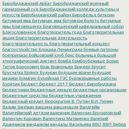
Биробиджанский Арбат
Биробиджанский военный
гарнизонный суд
Биробиджанский колледж культуры и
искусств
Биробиджанский район
Бирофельд
биткоин
битумная яма
битумная_яма
битумное болото
битумные
ямы
Благовещенск
Благовещенский кафедральный собор
Благословенное
благотворитель года
благотворительная
акция
благотворительная деятельность
благотворительность
благотворительный концерт
благоустройство
Блокада Ленинграда
боевые патроны
боеприпасы
Бойцовский клуб
бокс
больница
большой
этнографический диктант
бомба
бомбоубежище
Борис
Титов
Борохович
брак
браконьер
Бридер
брусит
брусчатка
Брянск
Будукан
будущие врачи
будущие
медики
Бумагин
Бурейская ГЭС
буровзрывные работы
Бурятия
Бюджет
бюджет 2017
бюджет Биробиджана
бюджетники
бюджетные деньги
бюджетные организации
бюджетные средства
бюджетные учреждения
бюджетный кредит
бюрократия
В. Путин
В.И. Ленин
Вадим Зингман
вакцина
вакцинация
Валдгейм
Валдгеймский детдом
валежник
Валентин Брусиловский
Валентин Коровин
Валентина Матвиенко
Валерий
Дранников
вандализм
вандалы
Васильева
ВВО
ВВП
Вебер