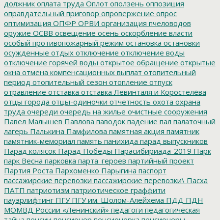
должник
оплата труда
Оплот
оползень
оппозиция
оправдательный приговор
опровержение
опрос
оптимизация
ОПФР
ОРВИ
организация пчеловодов
оружие
ОСВВ
освещение
осень
оскорбление власти
особый противопожарный режим
остановка
остановки
осужденные
отдых
отключение
отключение воды
отключение горячей воды
открытое обращение
открытые
окна
отмена компенсационных выплат
отопительный
период
отопительный сезон
отопление
отпуск
отравление
отставка
отставка Левинталя и Коростелёва
отцы города
отцы-одиночки
отчетность
охота
охрана
труда
очереди
очередь на жилье
очистные сооружения
Павел Малышев
Павлова
паводок
падение
пал
палаточный
лагерь
Палькина
Памфилова
памятная акция
памятник
памятник-мемориал
память
панихида
парад выпускников
Парад колясок
Парад Победы
Парасибириада-2019
Парк
парк Весна
парковка
парта_героев
партийный проект
Партия Роста
Пархоменко
Парыгина
паспорт
пассажирские перевозки
пассажирские перевозки\
Пасха
ПАТП
патриотизм
патриотическое граффити
пауэрлифтинг
ПГУ
ПГУ им. Шолом-Алейхема
ПДД
ПДН
МОМВД России «Ленинский»
педагоги
педагогическая
тайна
пенсии
пенсионер
пенсионерка
пенсионеры