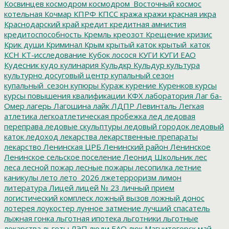
Косвинцев
космодром
космодром_Восточный
космос
котельная
Кочмар
КПРФ
КПСС
кража
кражи
красная икра
Краснодарский край
кредит
кредитная амнистия
кредитоспособность
Кремль
креозот
Крещение
кризис
Крик души
Криминал
Крым
крытый каток
крытый_каток
КСН
КТ-исследование
Кубок лосося
КУГИ
КУГИ ЕАО
Кудесник
кудо
кулинария
Кульдкр
Кульдур
культура
культурно досуговый центр
купальный сезон
купальный_сезон
купюры
Кураж
курение
Куренков
курсы
курсы повышения квалификации
КФХ
лаборатория
Лаг ба-
Омер
лагерь
Лагошина
лайк
ЛДПР
Левинталь
Легкая
атлетика
легкоатлетическая пробежка
лед
ледовая
переправа
ледовые скульптуры
ледовый городок
ледовый
каток
ледоход
лекарства
лекарственные препараты
лекарство
Ленинская ЦРБ
Ленинский район
Ленинское
Ленинское сельское поселение
Леонид Школьник
лес
леса
лесной пожар
лесные пожары
лесопилка
летние
каникулы
лето
лето_2026
лжетерроризм
лимон
литература
Лицей
лицей № 23
личный прием
логистический комплеск
ложный вызов
ложный донос
лотерея
лоукостер
лунное затмение
лучший спасатель
лыжная гонка
льготная ипотека
льготники
льготные
лекарства
льготы
ЛЭП
люди ЕАО
люк
Магнитогорск
май