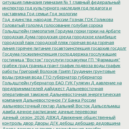
ситуация
гимназия
гимназия № 1
главный федеральный
инспектор
год культурного наследия
год педагога и
наставника
Год семьи
Год экологии
Год_единства_народов_России
Гознак
ГОК
Голикова
Головатый
гололед
голосование
голубая сорока
Гольдштейн
гомеопатия
Гордума
горки
горки на Арбате
городская Дума
городская среда
городское кладбище
городской парк
городской пляж
горячая вода
горячая
линия
горячее питание
госавтоинспекция
госархив
госдолг
Госдума
госжилинспекция
господдержка
госслужащие
гостиница "Восток"
госуслуги
госхакупки
ГП "Фармация"
грабеж
град
граница
грант
график подвоза воды
график
работы
Григорий Волохов
Грипп
Грудинин
грунтовые
воды
грязная вода
ГТО
губернатор
губернатор
Гольдштейн
губернатор ЕАО
ГУК
Гулягин
Д
давление на
предпринимателей
дайджест
Дальневосточная
оперативная таможня
Дальневосточная энергетическая
компания
Дальневосточное ГУ Банка России
дальневосточный гектар
Дальний Восток
Дальсельмаш
дамба
дачное расписание
дачные перевозки
дачный_сезон_2026
ДВЖД
Движение общественный
контроль
двор
Дворы
ДГК
дебош
дебошир
дедовщина
Деева
дежурные группы
дезинфекция
декабрь