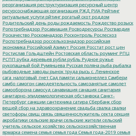
реорганизация
реструктуризация
ресурсный центр
ресурсоснабжающая организация
РЖД
РИА Рейтинг
ритуальные услуги
рйтинг
рогатый скот
роддом
Родительский день
роды
рождаемость
Рождество
розыск
Ропотребнадзор
Росавиация
Росводресурсы
Росгвардия
Роскачество
Роскомнадзор
Росконтроль
Рослесхоз
Роспотребнадзор
россельхознадзор
российская
экономика
Российский Азимут
Россия
Росстат
рост цен
Ростислав Гольдштейн
Ростовская область
роуминг
РПЦ
РСПП
рубка деревьев
рубли
рубль
Рудное
ружье
рукопашный бой
Румянцева
Русская поляна
рыба
рыбалка
рыбоводные заводы
рынок труда
рысь
с. Ленинское
сага_налоговый_гнет
Сад памяти
сальмонеллез
Самбери
самбо
самогон
самодеятельность
самозанятые
самолет
самооборона
самосуд
санавиация
санация
санитария
санитарно-эпидемиологическая обстанвока
Санкт-
Петербург
санкции
сантехника
сатира
Сбербанк
сбор
вещей
сбор на здравоохранение
свадьба
свалка
свалки
светофоры
свищ
связь
священнослужитель
секта
секция
акробатики
сельские врачи
сельские жители
сельский
учитель
сельское хозяйство
сельскохозяйственная
ярмарка
семена
семья
семья года
Семья года-2019
семья