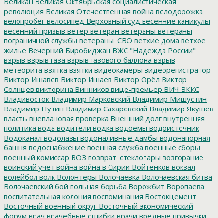
Великан
Великая Октябрьская социалистическая
революция
Великая Отечественная война
велодорожка
велопробег
велосипед
Верховный суд
весенние каникулы
весенний призыв
ветер
ветеран
ветераны
ветераны
пограничной службы
ветераны_СВО
ветхие дома
ветхое
жилье
Вечерний Биробиджан
ВЖС "Надежда России"
взрыв
взрыв газа
взрыв газового баллона
взрыв
метеорита
взятка
взятки
видеокамеры
видеорегистратор
Виктор Ишавев
Виктор Ишаев
Виктор Орёл
Виктор
Солнцев
викторина
Винников
вице-премьер
ВИЧ
ВККС
Владивосток
Владимир Марковский
Владимир Мишустин
Владимир Путин
Владимир Сахаровский
Владимир Якушев
власть
внеплановая проверка
Внешний долг
внутренняя
политика
вода
водители
водка
водоемы
водоисточник
Водоканал
водолазы
водоналивные дамбы
водонапорная
башня
водоснабжение
военная служба
военные сборы
военный комиссар
ВОЗ
возврат_стеклотары
возгорание
воинский учет
война
война в Сирии
Войтенков
вокзал
волейбол
волк
Волонтеры
Волочаевка
Волочаевская битва
Волочаевский бой
вольная борьба
Ворожбит
Воропаева
воспитательная колония
воспоминания
Востокцемент
Восточный военный округ
Восточный экономический
форум
врач
врачебные ошибки
врачи
вредные привычки