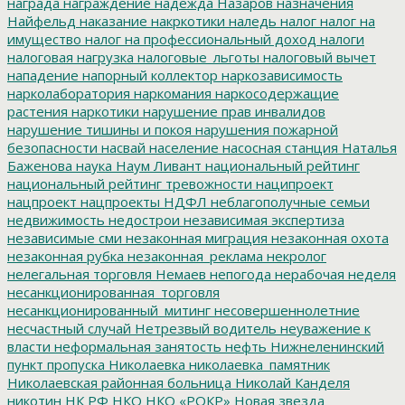
награда
награждение
надежда
Назаров
назначения
Найфельд
наказание
накркотики
наледь
налог
налог на
имущество
налог на профессиональный доход
налоги
налоговая нагрузка
налоговые_льготы
налоговый вычет
нападение
напорный коллектор
наркозависимость
нарколаборатория
наркомания
наркосодержащие
растения
наркотики
нарушение прав инвалидов
нарушение тишины и покоя
нарушения пожарной
безопасности
насвай
население
насосная станция
Наталья
Баженова
наука
Наум Ливант
национальный рейтинг
национальный рейтинг тревожности
наципроект
нацпроект
нацпроекты
НДФЛ
неблагополучные семьи
недвижимость
недострои
независимая экспертиза
независимые сми
незаконная миграция
незаконная охота
незаконная рубка
незаконная_реклама
некролог
нелегальная торговля
Немаев
непогода
нерабочая неделя
несанкционированная_торговля
несанкционированный_митинг
несовершеннолетние
несчастный случай
Нетрезвый водитель
неуважение к
власти
неформальная занятость
нефть
Нижнеленинский
пункт пропуска
Николаевка
николаевка_памятник
Николаевская районная больница
Николай Канделя
никотин
НК РФ
НКО
НКО «РОКР»
Новая звезда