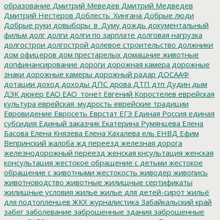
образование
Дмитрий Меведев
Дмитрий Медведев
Дмитрий Нестеров
Доблесть_Хингана
Добрые люди
Добрые руки
довыборы_в_Думу
дождь
документальный
фильм
долг
долги
долги по зарплате
долговая нагрузка
долгострои
долгострой
долевое строительство
должники
дом офицеров
дом престарелых
домашние животные
допфинансирование
дороги
дорожная камера
дорожные
знаки
дорожные камеры
дорожный радар
ДОСААФ
дотации
доход
доходы
ДПС
дрова
ДТП
дтп
Дудин
дым
ДЭК
дюкер
ЕАО
ЕАО_тонет
Евгений Коростелев
еврейская
культура
еврейская_мудрость
еврейские традиции
Евровидение
Евросеть
Еврстат
ЕГЭ
Единая Россия
единая
субсидия
Единый заказчик
Екатерина Румянцева
Елена
Басова
Елена Князева
Елена Хахалева
ель
ЕНВД
Ефим
Вепринский
жалоба
жд переезд
железная дорога
железнодорожный переезд
женская кнсультация
женская
консультация
жестокое обращение с детьми
жестокое
обращение с животными
жестокость
живодер
живопись
животноводство
животные
жилищные сертификаты
жилищные условия
жилье
жилье для детей-сирот
жильё
для подтопленцев
ЖКХ
журналистика
Забайкальский край
забег
заболевание
заброшенные здания
заброшенные