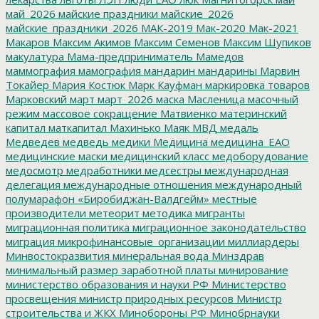
май_2026
майские праздники
майские_2026
майские_праздники_2026
МАК-2019
Мак-2020
Мак-2021
Макаров
Максим Акимов
Максим Семенов
Максим Шупиков
макулатура
Мама-предприниматель
Мамедов
маммография
мамография
мандарин
мандарины
Марвин
Токайер
Мария Костюк
Марк Кауфман
маркировка товаров
Марковский
март
март_2026
маска
Масленица
масочный
режим
массовое сокращение
Матвиенко
материнский
капитал
маткапитал
Махинько
Маяк
МВД
медаль
Медведев
медведь
медики
Медицина
медицина_ЕАО
медицинские маски
медицинский класс
медоборудование
медосмотр
медработники
медсестры
международная
делегация
международные отношения
международный
полумарафон «Биробиджан-Валдгейм»
местные
производители
метеорит
методика
мигранты
миграционная политика
миграционное законодательство
миграция
микрофинансовые_организации
миллиардеры
Минвостокразвития
минеральная вода
Минздрав
минимальный размер заработной платы
минирование
министерство образования и науки РФ
Министерство
просвещения
министр природных ресурсов
Министр
строительства и ЖКХ
Минобороны РФ
Минобрнауки