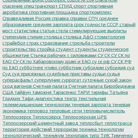
спасение
спецтранспорт
СПИД
спорт
спортивная
акробатика
спортивная площадка
спорткомплекс
Справедливая Россия
справка
справки
СПЧ
среднее
образование
средняя зарплата
срок годности
СССР
старый
мост
статистика
статья
стела
стимулирующие выплаты
стипендия
стихия
столица
столица ДфО
стоматология
страйкбол
страх
страхование
стрельба
строители
строительство
стройка
студент
студенты
студенческое
общежитие
Стычка рабочих с силовиками
СУ СК
СУ СК по
ЕАО
СУ СК по Хабаровскому краю и ЕАО
су ск рф
СУ СК РФ
по ЕАО
субботнее чтиво
субботник
субсидии
субсидия
суд
Суд
суд присяжных
судебные приставы
судьи
судья
суперасфальт
суперлуние
суррогат
суточные
сухой закон
сход вагонов
Счетная палата
Счетная палата Биробиджана
США
тайфун
таможня
Тарасенко
ТАРИ
тарифы
Татьяна
Гладких
Тафи-диагностика
театр
текстильная
телемедицинские технологии
теневая зарплата
теневая
экономика
тепловоз
тепловые сети
тепловычислитель
Теплоозерск
Теплоозёрск
Теплоозёрская ЦРБ
Теплоозерский цементный завод
теплосбыт
теплотрасса
территория действий
терроризм
техника
технологии
технологический_техникум
технопарк
тигр
ТИК
Тимченко