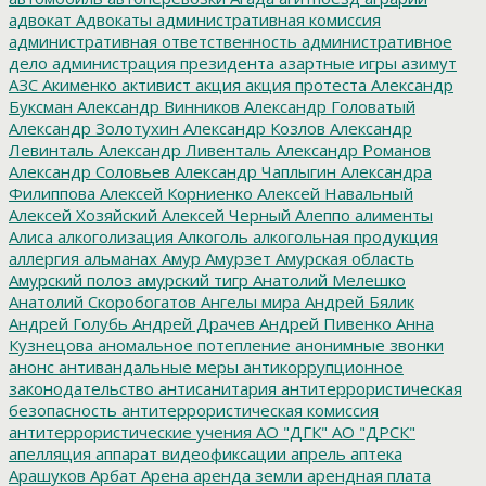
адвокат
Адвокаты
административная комиссия
административная ответственность
административное
дело
администрация президента
азартные игры
азимут
АЗС
Акименко
активист
акция
акция протеста
Александр
Буксман
Александр Винников
Александр Головатый
Александр Золотухин
Александр Козлов
Александр
Левинталь
Александр Ливенталь
Александр Романов
Александр Соловьев
Александр Чаплыгин
Александра
Филиппова
Алексей Корниенко
Алексей Навальный
Алексей Хозяйский
Алексей Черный
Алеппо
алименты
Алиса
алкоголизация
Алкоголь
алкогольная продукция
аллергия
альманах
Амур
Амурзет
Амурская область
Амурский полоз
амурский тигр
Анатолий Мелешко
Анатолий Скоробогатов
Ангелы мира
Андрей Бялик
Андрей Голубь
Андрей Драчев
Андрей Пивенко
Анна
Кузнецова
аномальное потепление
анонимные звонки
анонс
антивандальные меры
антикоррупционное
законодательство
антисанитария
антитеррористическая
безопасность
антитеррористическая комиссия
антитеррористические учения
АО "ДГК"
АО "ДРСК"
апелляция
аппарат видеофиксации
апрель
аптека
Арашуков
Арбат
Арена
аренда земли
арендная плата