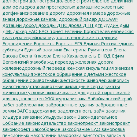
долгострои
долгострой
долевое строительство
должники
дом офицеров
дом престарелых
домашние животные
допфинансирование
дороги
дорожная камера
дорожные
знаки
дорожные камеры
дорожный радар
ДОСААФ
дотации
доход
доходы
ДПС
дрова
ДТП
дтп
Дудин
дым
ДЭК
дюкер
ЕАО
ЕАО_тонет
Евгений Коростелев
еврейская
культура
еврейская_мудрость
еврейские традиции
Евровидение
Евросеть
Еврстат
ЕГЭ
Единая Россия
единая
субсидия
Единый заказчик
Екатерина Румянцева
Елена
Басова
Елена Князева
Елена Хахалева
ель
ЕНВД
Ефим
Вепринский
жалоба
жд переезд
железная дорога
железнодорожный переезд
женская кнсультация
женская
консультация
жестокое обращение с детьми
жестокое
обращение с животными
жестокость
живодер
живопись
животноводство
животные
жилищные сертификаты
жилищные условия
жилье
жилье для детей-сирот
жильё
для подтопленцев
ЖКХ
журналистика
Забайкальский край
забег
заболевание
заброшенные здания
заброшенные
земли
ЗАГС
задержание
задолженность
займ
заказник
Ульдура
заказник Ульдуры
закон
Законодательное
Собрание
законодательство
законопреокт
законопроект
законороект
Заксобрание
Заксобрание ЕАО
заморозка
пенсионных накоплений
заморозки
занятость
запись в