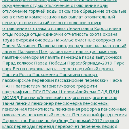
осужденные
отдых
отключение
отключение воды
отключение горячей воды
открытое обращение
открытые
окна
отмена компенсационных выплат
отопительный
период
отопительный сезон
отопление
отпуск
отравление
отставка
отставка Левинталя и Коростелёва
отцы города
отцы-одиночки
отчетность
охота
охрана
труда
очереди
очередь на жилье
очистные сооружения
Павел Малышев
Павлова
паводок
падение
пал
палаточный
лагерь
Палькина
Памфилова
памятная акция
памятник
памятник-мемориал
память
панихида
парад выпускников
Парад колясок
Парад Победы
Парасибириада-2019
Парк
парк Весна
парковка
парта_героев
партийный проект
Партия Роста
Пархоменко
Парыгина
паспорт
пассажирские перевозки
пассажирские перевозки\
Пасха
ПАТП
патриотизм
патриотическое граффити
пауэрлифтинг
ПГУ
ПГУ им. Шолом-Алейхема
ПДД
ПДН
МОМВД России «Ленинский»
педагоги
педагогическая
тайна
пенсии
пенсионер
пенсионерка
пенсионеры
пенсионная грамотность
пенсионная реформа
пенсионные
накопления
пенсионный возраст
Пенсионный фонд
пенсия
Первенство России по футболу
Первомай 2017
первый
класс
переводы
переезд
перерасчет
перечень
период