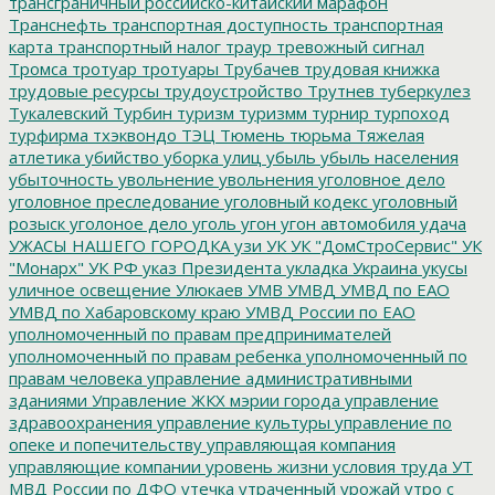
трансграничный российско-китайский марафон
Транснефть
транспортная доступность
транспортная
карта
транспортный налог
траур
тревожный сигнал
Тромса
тротуар
тротуары
Трубачев
трудовая книжка
трудовые ресурсы
трудоустройство
Трутнев
туберкулез
Тукалевский
Турбин
туризм
туризмм
турнир
турпоход
турфирма
тхэквондо
ТЭЦ
Тюмень
тюрьма
Тяжелая
атлетика
убийство
уборка улиц
убыль
убыль населения
убыточность
увольнение
увольнения
уголовное дело
уголовное преследование
уголовный кодекс
уголовный
розыск
уголоное дело
уголь
угон
угон автомобиля
удача
УЖАСЫ НАШЕГО ГОРОДКА
узи
УК
УК "ДомСтроСервис"
УК
"Монарх"
УК РФ
указ Президента
укладка
Украина
укусы
уличное освещение
Улюкаев
УМВ
УМВД
УМВД по ЕАО
УМВД по Хабаровскому краю
УМВД России по ЕАО
уполномоченный по правам предпринимателей
уполномоченный по правам ребенка
уполномоченный по
правам человека
управление административными
зданиями
Управление ЖКХ мэрии города
управление
здравоохранения
управление культуры
управление по
опеке и попечительству
управляющая компания
управляющие компании
уровень жизни
условия труда
УТ
МВД России по ДФО
утечка
утраченный урожай
утро с