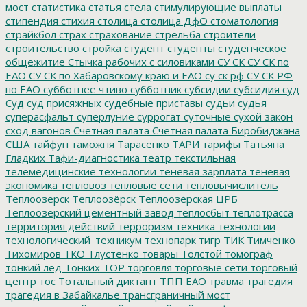
мост
статистика
статья
стела
стимулирующие выплаты
стипендия
стихия
столица
столица ДфО
стоматология
страйкбол
страх
страхование
стрельба
строители
строительство
стройка
студент
студенты
студенческое
общежитие
Стычка рабочих с силовиками
СУ СК
СУ СК по
ЕАО
СУ СК по Хабаровскому краю и ЕАО
су ск рф
СУ СК РФ
по ЕАО
субботнее чтиво
субботник
субсидии
субсидия
суд
Суд
суд присяжных
судебные приставы
судьи
судья
суперасфальт
суперлуние
суррогат
суточные
сухой закон
сход вагонов
Счетная палата
Счетная палата Биробиджана
США
тайфун
таможня
Тарасенко
ТАРИ
тарифы
Татьяна
Гладких
Тафи-диагностика
театр
текстильная
телемедицинские технологии
теневая зарплата
теневая
экономика
тепловоз
тепловые сети
тепловычислитель
Теплоозерск
Теплоозёрск
Теплоозёрская ЦРБ
Теплоозерский цементный завод
теплосбыт
теплотрасса
территория действий
терроризм
техника
технологии
технологический_техникум
технопарк
тигр
ТИК
Тимченко
Тихомиров
ТКО
Тлустенко
товары
Толстой
томограф
тонкий лед
Тонких
ТОР
торговля
торговые сети
торговый
центр
тос
Тотальный диктант
ТПП ЕАО
травма
трагедия
трагедия в Забайкалье
трансграничный мост