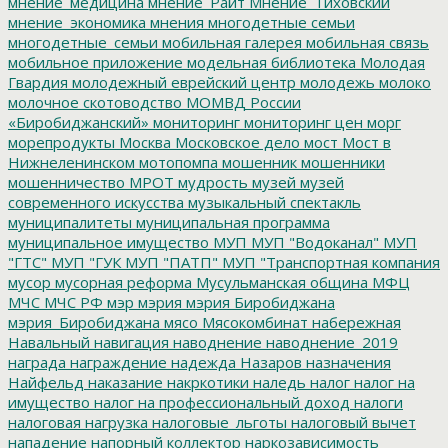
мнение_медицина
мнение_Райт
Мнение_Тиховский
мнение_экономика
мнения
многодетные семьи
многодетные_семьи
мобильная галерея
мобильная связь
мобильное приложение
модельная библиотека
Молодая
Гвардия
молодежный еврейский центр
молодежь
молоко
молочное скотоводство
МОМВД России
«Биробиджанский»
мониторинг
мониторинг цен
морг
морепродукты
Москва
Московское дело
мост
Мост в
Нижнеленинском
мотопомпа
мошенник
мошенники
мошенничество
МРОТ
мудрость
музей
музей
современного искусства
музыкальный спектакль
муниципалитеты
муниципальная программа
муниципальное имущество
МУП
МУП "Водоканал"
МУП
"ГТС"
МУП "ГУК
МУП "ПАТП"
МУП "Транспортная компания
мусор
мусорная реформа
Мусульманская община
МФЦ
МЧС
МЧС РФ
мэр
мэрия
мэрия Биробиджана
мэрия_Биробиджана
мясо
Мясокомбинат
набережная
Навальный
навигация
наводнение
наводнение_2019
награда
награждение
надежда
Назаров
назначения
Найфельд
наказание
накркотики
наледь
налог
налог на
имущество
налог на профессиональный доход
налоги
налоговая нагрузка
налоговые_льготы
налоговый вычет
нападение
напорный коллектор
наркозависимость