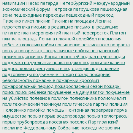
навигации
Песах
петарда
Петербургский международный
экономический форум
Петровка
петрушкова
пешеходная
зона
пешеходные переходы
пешеходный переход
Пивенко
пикет
пикник
Пикник на площади Ленина
пиротехника
письмо в редакцию
письмо_в_редакцию
питание
план мероприятий
платный перекресток
Платон
плитка
площадь Ленина
пляжный волейбол
пневмония
побег из колонии
побои
повышение пенсионного возраста
погода
погорельцы
пограничные войска
пограничный
режим
подарки
подборка_новостей
подвал
подвоз воды
подделка
поддельные права
поджог
подпольное казино
подростковая преступность
подстанция
подтопление
подтопленцы
подъемные
Пожар
пожар
пожарная
безопасность
пожарные
пожарный кроссфит
пожароопасный период
пожароопасный сезон
пожары
поиск
поиск ребенка
покушение на дачу взятки
покушение
на убийство
полезное
полигон
поликлиника
полиомиелит
политехнический техникум
политические партии
полиция
Половинко
помойки
помощь
Понтонная переправа
порча
имущества
порыв
порыв водопровода
порыв теплотрассы
порыв трубопровода
посевная
поселок Партизанский
послание Федеральному Собранию
последние звонки