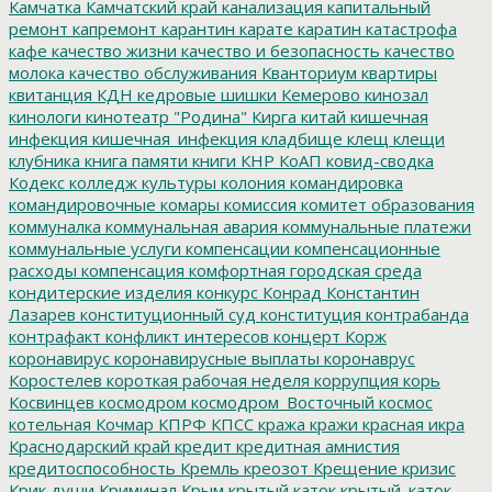
Камчатка
Камчатский край
канализация
капитальный
ремонт
капремонт
карантин
карате
каратин
катастрофа
кафе
качество жизни
качество и безопасность
качество
молока
качество обслуживания
Кванториум
квартиры
квитанция
КДН
кедровые шишки
Кемерово
кинозал
кинологи
кинотеатр "Родина"
Кирга
китай
кишечная
инфекция
кишечная_инфекция
кладбище
клещ
клещи
клубника
книга памяти
книги
КНР
КоАП
ковид-сводка
Кодекс
колледж культуры
колония
командировка
командировочные
комары
комиссия
комитет образования
коммуналка
коммунальная авария
коммунальные платежи
коммунальные услуги
компенсации
компенсационные
расходы
компенсация
комфортная городская среда
кондитерские изделия
конкурс
Конрад
Константин
Лазарев
конституционный суд
конституция
контрабанда
контрафакт
конфликт интересов
концерт
Корж
коронавирус
коронавирусные выплаты
коронаврус
Коростелев
короткая рабочая неделя
коррупция
корь
Косвинцев
космодром
космодром_Восточный
космос
котельная
Кочмар
КПРФ
КПСС
кража
кражи
красная икра
Краснодарский край
кредит
кредитная амнистия
кредитоспособность
Кремль
креозот
Крещение
кризис
Крик души
Криминал
Крым
крытый каток
крытый_каток