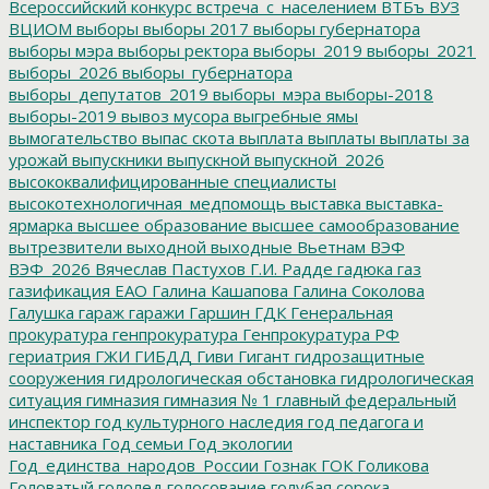
Всероссийский конкурс
встреча_с_населением
ВТБъ
ВУЗ
ВЦИОМ
выборы
выборы 2017
выборы губернатора
выборы мэра
выборы ректора
выборы_2019
выборы_2021
выборы_2026
выборы_губернатора
выборы_депутатов_2019
выборы_мэра
выборы-2018
выборы-2019
вывоз мусора
выгребные ямы
вымогательство
выпас скота
выплата
выплаты
выплаты за
урожай
выпускники
выпускной
выпускной_2026
высококвалифицированные специалисты
высокотехнологичная_медпомощь
выставка
выставка-
ярмарка
высшее образование
высшее самообразование
вытрезвители
выходной
выходные
Вьетнам
ВЭФ
ВЭФ_2026
Вячеслав Пастухов
Г.И. Радде
гадюка
газ
газификация ЕАО
Галина Кашапова
Галина Соколова
Галушка
гараж
гаражи
Гаршин
ГДК
Генеральная
прокуратура
генпрокуратура
Генпрокуратура РФ
гериатрия
ГЖИ
ГИБДД
Гиви
Гигант
гидрозащитные
сооружения
гидрологическая обстановка
гидрологическая
ситуация
гимназия
гимназия № 1
главный федеральный
инспектор
год культурного наследия
год педагога и
наставника
Год семьи
Год экологии
Год_единства_народов_России
Гознак
ГОК
Голикова
Головатый
гололед
голосование
голубая сорока