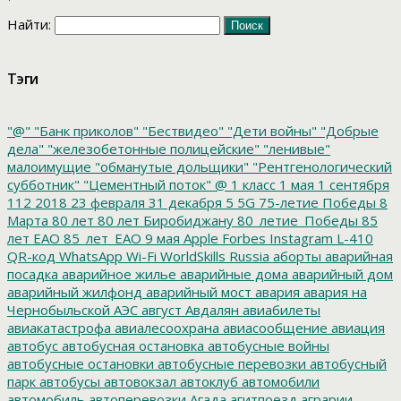
Найти:
Тэги
"@"
"Банк приколов"
"Бествидео"
"Дети войны"
"Добрые
дела"
"железобетонные полицейские"
"ленивые"
малоимущие
"обманутые дольщики"
"Рентгенологический
субботник"
"Цементный поток"
@
1 класс
1 мая
1 сентября
112
2018
23 февраля
31 декабря
5
5G
75-летие Победы
8
Марта
80 лет
80 лет Биробиджану
80_летие_Победы
85
лет ЕАО
85_лет_ЕАО
9 мая
Apple
Forbes
Instagram
L-410
QR-код
WhatsApp
Wi-Fi
WorldSkills Russia
аборты
аварийная
посадка
аварийное жилье
аварийные дома
аварийный дом
аварийный жилфонд
аварийный мост
авария
авария на
Чернобыльской АЭС
август
Авдалян
авиабилеты
авиакатастрофа
авиалесоохрана
авиасообщение
авиация
автобус
автобусная остановка
автобусные войны
автобусные остановки
автобусные перевозки
автобусный
парк
автобусы
автовокзал
автоклуб
автомобили
автомобиль
автоперевозки
Агада
агитпоезд
аграрии