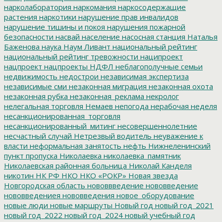
нарколаборатория
наркомания
наркосодержащие
растения
наркотики
нарушение прав инвалидов
нарушение тишины и покоя
нарушения пожарной
безопасности
насвай
население
насосная станция
Наталья
Баженова
наука
Наум Ливант
национальный рейтинг
национальный рейтинг тревожности
наципроект
нацпроект
нацпроекты
НДФЛ
неблагополучные семьи
недвижимость
недострои
независимая экспертиза
независимые сми
незаконная миграция
незаконная охота
незаконная рубка
незаконная_реклама
некролог
нелегальная торговля
Немаев
непогода
нерабочая неделя
несанкционированная_торговля
несанкционированный_митинг
несовершеннолетние
несчастный случай
Нетрезвый водитель
неуважение к
власти
неформальная занятость
нефть
Нижнеленинский
пункт пропуска
Николаевка
николаевка_памятник
Николаевская районная больница
Николай Канделя
никотин
НК РФ
НКО
НКО «РОКР»
Новая звезда
Новгородская область
нововвведение
нововведение
нововведениея
нововведения
новое_оборудование
новые люди
новые маршруты
Новый год
новый год_2021
новый год_2022
новый год_2024
новый учебный год