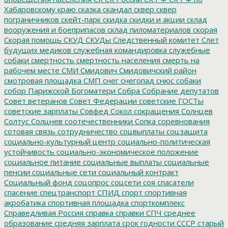
Хабаровскому краю
сказка
скандал
сквер
сквер
пограничников
скейт-парк
скидка
скидки и акции
склад
вооружения и боеприпасов
склад пиломатериалов
скорая
Скорая помощь
СКУД
СКУДы
Следственный комитет
Слет
будущих медиков
служебная командировка
служебные
собаки
смертность
смертность населения
смерть на
рабочем месте
СМИ
Смидович
Смидовичский район
смотровая площадка
СМП
снег
снегопад
снюс
собаки
собор Парижской Богоматери
Собра
Собрание депутатов
Совет ветеранов
Совет Федерации
советские ГОСТы
советские зарплаты
Совфед
Сокол
сокращения
Солнцев
Солтус
Солцнев
соотечественники
Сопка
соревнования
сотовая связь
сотрудничество
соцвыплаты
соцзащита
социально-культурный центр
социально-политическая
устойчивость
социально-экономическое положение
социальное питание
социальные выплаты
социальные
пенсии
социальные сети
социальный контракт
Социальный фонд
соцопрос
соцсети
соя
спасатели
спасение
спецтранспорт
СПИД
спорт
спортивная
акробатика
спортивная площадка
спорткомплекс
Справедливая Россия
справка
справки
СПЧ
среднее
образование
средняя зарплата
срок годности
СССР
старый