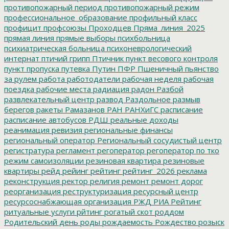
противопожарный период
противопожарный режим
профессиональное_образование
профильный класс
профицит
профсоюзы
Проходцев
Пряма_линия_2025
прямая линия
прямые выборы
психбольница
психиатрическая больница
психоневрологический
интернат
птичий грипп
Птичник
пункт весового контроля
пункт пропуска
путевка
Путин
ПФР
Пшеничный
пьянство
за рулем
работа
работодатели
рабочая неделя
рабочая
поездка
рабочие места
радиация
радон
Разбой
развлекательный центр
развод
Раздольное
размыв
берегов
ракеты
Рамазанов
РАН
РАНХиГС
расписание
расписание автобусов
РДШ
реальные доходы
реанимация
ревизия
региональные финансы
региональный оператор
Региональный сосудистый центр
регистратура
регламент
регоператор
регоператор по тко
режим самоизоляции
резиновая квартира
резиновые
квартиры
рейд
рейинг
рейтинг
рейтинг_2026
реклама
реконструкция
ректор
религия
ремонт
ремонт дорог
реорганизация
реструктуризация
ресурсный центр
ресурсоснабжающая организация
РЖД
РИА Рейтинг
ритуальные услуги
рйтинг
рогатый скот
роддом
Родительский день
роды
рождаемость
Рождество
розыск