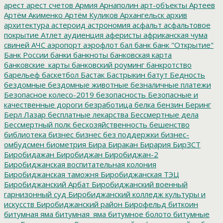
арест
арест счетов
Армия
Арнаполин
арт-объекты
Артеев
Артём Акименко
Артём Куликов
Архангельск
архив
архитектура
астероид
астрономия
асфальт
асфальтовое
покрытие
Атлет
аудиенция
аферисты
африканская чума
свиней
АЧС
аэропорт
аэрофлот
бал
банк
банк "Открытие"
Банк России
банки
банкноты
банковская карта
банковские_карты
банковский роуминг
банкротство
барельеф
баскетбол
Бастак
Бастрыкин
батут
Бедность
бездомные
бездомные животные
безналичные платежи
Безопасное колесо-2019
безопасность
Безопасные и
качественные дороги
безработица
белка
бензин
Беринг
Берл Лазар
бесплатные лекарства
Бессмертные дела
Бессмертный полк
бесхозяйственность
бешенство
библиотека
бизнес
бизнес без поддержки
бизнес-
омбудсмен
биометрия
Бира
Биракан
Бирария
БирЗСТ
Биробидажан
Биробиджан
Биробиджан-2
Биробиджанская воспитательная колония
Биробиджанская таможня
Биробиджанская ТЭЦ
Биробиджанский Арбат
Биробиджанский военный
гарнизонный суд
Биробиджанский колледж культуры и
искусств
Биробиджанский район
Бирофельд
биткоин
битумная яма
битумная_яма
битумное болото
битумные