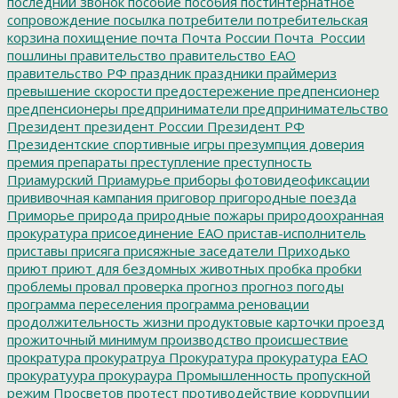
последний звонок
пособие
пособия
постинтернатное
сопровождение
посылка
потребители
потребительская
корзина
похищение
почта
Почта России
Почта_России
пошлины
правительство
правительство ЕАО
правительство РФ
праздник
праздники
праймериз
превышение скорости
предостережение
предпенсионер
предпенсионеры
предприниматели
предпринимательство
Президент
президент России
Президент РФ
Президентские спортивные игры
презумпция доверия
премия
препараты
преступление
преступность
Приамурский
Приамурье
приборы фотовидеофиксации
прививочная кампания
приговор
пригородные поезда
Приморье
природа
природные пожары
природоохранная
прокуратура
присоединение ЕАО
пристав-исполнитель
приставы
присяга
присяжные заседатели
Приходько
приют
приют для бездомных животных
пробка
пробки
проблемы
провал
проверка
прогноз
прогноз погоды
программа переселения
программа реновации
продолжительность жизни
продуктовые карточки
проезд
прожиточный минимум
производство
происшествие
прократура
прокуратруа
Прокуратура
прокуратура ЕАО
прокуратуура
прокураура
Промышленность
пропускной
режим
Просветов
протест
противодействие коррупции