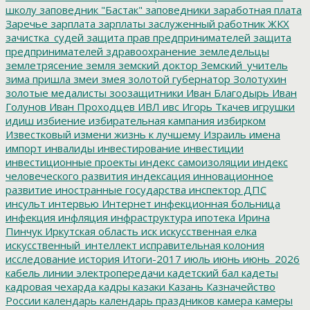
школу
заповедник "Бастак"
заповедники
заработная плата
Заречье
зарплата
зарплаты
заслуженный работник ЖКХ
зачистка_судей
защита прав предпринимателей
защита
предпринимателей
здравоохранение
земледельцы
землетрясение
земля
земский доктор
Земский_учитель
зима пришла
змеи
змея
золотой губернатор
Золотухин
золотые медалисты
зоозащитники
Иван Благодырь
Иван
Голунов
Иван Проходцев
ИВЛ
ивс
Игорь Ткачев
игрушки
идиш
избиение
избирательная кампания
избирком
Известковый
измени жизнь к лучшему
Израиль
имена
импорт
инвалиды
инвестирование
инвестиции
инвестиционные проекты
индекс самоизоляции
индекс
человеческого развития
индексация
инновационное
развитие
иностранные государства
инспектор ДПС
инсульт
интервью
Интернет
инфекционная больница
инфекция
инфляция
инфраструктура
ипотека
Ирина
Пинчук
Иркутская область
иск
искусственная елка
искусственный_интеллект
исправительная колония
исследование
история
Итоги-2017
июль
июнь
июнь_2026
кабель линии электропередачи
кадетский бал
кадеты
кадровая чехарда
кадры
казаки
Казань
Казначейство
России
календарь
календарь праздников
камера
камеры