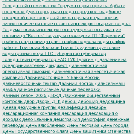
Гольдштейн
гомеопатия
Гордума
горки
горки на Арбате
городская Дума
городская среда
городское кладбище
городской парк
городской пляж
горячая вода
горячая
линия
горячее питание
госавтоинспекция
госархив
госдолг
Госдума
госжилинспекция
господдержка
госслужащие
гостиница "Восток"
госуслуги
госхакупки
ГП "Фармация"
грабеж
град
граница
грант
график подвоза воды
график
работы
Григорий Волохов
Грипп
Грудинин
грунтовые
воды
грязная вода
ГТО
губернатор
губернатор
Гольдштейн
губернатор ЕАО
ГУК
Гулягин
Д
давление на
предпринимателей
дайджест
Дальневосточная
оперативная таможня
Дальневосточная энергетическая
компания
Дальневосточное ГУ Банка России
дальневосточный гектар
Дальний Восток
Дальсельмаш
дамба
дачное расписание
дачные перевозки
дачный_сезон_2026
ДВЖД
Движение общественный
контроль
двор
Дворы
ДГК
дебош
дебошир
дедовщина
Деева
дежурные группы
дезинфекция
декабрь
декларационная компания
декларация
декларация о
доходах
дело Ельчина
демография
демогрфия
денежные
переводы
День влюбленных
День географа
День города
День Государственного флага
День защитника Отечества