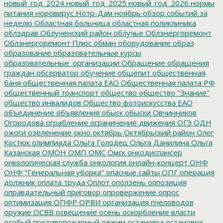
новый_год_2024
новый_год_2025
новый_год_2026
нормы
питания
норовирус
Нотр-Дам
ноябрь
обзор событий за
неделю
Областная больница
областная поликлиника
облздрав
Облученский район
облучье
Облэнергоремонт
Облэнергоремонт Плюс
обман
оборудование
образ
образование
образовательные курсы
образовательные_организации
Обращение
обращения
граждан
обсерватор
обучение
общепит
общественная
баня
общественная палата ЕАО
Общественная палата РФ
общественный транспорт
общество
общество "Знание"
общество инвалидов
Общество фотоискусства ЕАО
объединение
объявления
обыск
обыски
Овчинников
Огородова
ограбление
ограничение движения
ОГЭ
ОДН
ожоги
озеленение
окно
октябрь
Октябрьский район
Олег
Костюк
олимпиада
Ольга Голодец
Ольга Данилина
Ольга
Казанская
ОМОН
ОМП
ОМС
Омск
онкодиспансер
онкологическая служба
онкология
онлайн-концерт
ОНФ
ОНФ "Генеральная уборка"
опасные сайты
ОПГ
операция
должник
оплата труда
Оплот
оползень
оппозиция
оправдательный приговор
опровержение
опрос
оптимизация
ОПФР
ОРВИ
организация пчеловодов
оружие
ОСВВ
освещение
осень
оскорбление власти
особый противопожарный режим
остановка
остановки