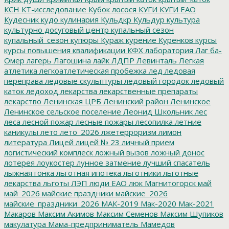
КСН
КТ-исследование
Кубок лосося
КУГИ
КУГИ ЕАО
Кудесник
кудо
кулинария
Кульдкр
Кульдур
культура
культурно досуговый центр
купальный сезон
купальный_сезон
купюры
Кураж
курение
Куренков
курсы
курсы повышения квалификации
КФХ
лаборатория
Лаг ба-
Омер
лагерь
Лагошина
лайк
ЛДПР
Левинталь
Легкая
атлетика
легкоатлетическая пробежка
лед
ледовая
переправа
ледовые скульптуры
ледовый городок
ледовый
каток
ледоход
лекарства
лекарственные препараты
лекарство
Ленинская ЦРБ
Ленинский район
Ленинское
Ленинское сельское поселение
Леонид Школьник
лес
леса
лесной пожар
лесные пожары
лесопилка
летние
каникулы
лето
лето_2026
лжетерроризм
лимон
литература
Лицей
лицей № 23
личный прием
логистический комплеск
ложный вызов
ложный донос
лотерея
лоукостер
лунное затмение
лучший спасатель
лыжная гонка
льготная ипотека
льготники
льготные
лекарства
льготы
ЛЭП
люди ЕАО
люк
Магнитогорск
май
май_2026
майские праздники
майские_2026
майские_праздники_2026
МАК-2019
Мак-2020
Мак-2021
Макаров
Максим Акимов
Максим Семенов
Максим Шупиков
макулатура
Мама-предприниматель
Мамедов