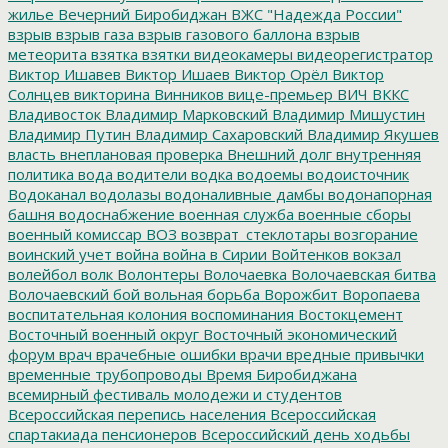
жилье
Вечерний Биробиджан
ВЖС "Надежда России"
взрыв
взрыв газа
взрыв газового баллона
взрыв
метеорита
взятка
взятки
видеокамеры
видеорегистратор
Виктор Ишавев
Виктор Ишаев
Виктор Орёл
Виктор
Солнцев
викторина
Винников
вице-премьер
ВИЧ
ВККС
Владивосток
Владимир Марковский
Владимир Мишустин
Владимир Путин
Владимир Сахаровский
Владимир Якушев
власть
внеплановая проверка
Внешний долг
внутренняя
политика
вода
водители
водка
водоемы
водоисточник
Водоканал
водолазы
водоналивные дамбы
водонапорная
башня
водоснабжение
военная служба
военные сборы
военный комиссар
ВОЗ
возврат_стеклотары
возгорание
воинский учет
война
война в Сирии
Войтенков
вокзал
волейбол
волк
Волонтеры
Волочаевка
Волочаевская битва
Волочаевский бой
вольная борьба
Ворожбит
Воропаева
воспитательная колония
воспоминания
Востокцемент
Восточный военный округ
Восточный экономический
форум
врач
врачебные ошибки
врачи
вредные привычки
временные трубопроводы
Время Биробиджана
всемирный фестиваль молодежи и студентов
Всероссийская перепись населения
Всероссийская
спартакиада пенсионеров
Всероссийский день ходьбы