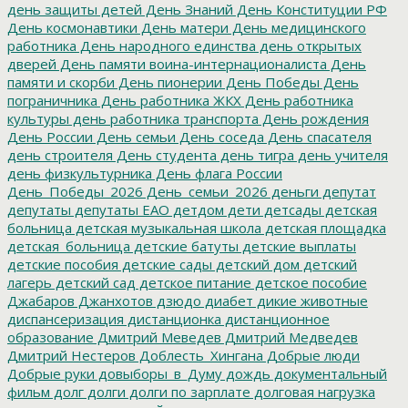
день защиты детей
День Знаний
День Конституции РФ
День космонавтики
День матери
День медицинского
работника
День народного единства
день открытых
дверей
День памяти воина-интернационалиста
День
памяти и скорби
День пионерии
День Победы
День
пограничника
День работника ЖКХ
День работника
культуры
день работника транспорта
День рождения
День России
День семьи
День соседа
День спасателя
день строителя
День студента
день тигра
день учителя
день физкультурника
День флага России
День_Победы_2026
День_семьи_2026
деньги
депутат
депутаты
депутаты ЕАО
детдом
дети
детсады
детская
больница
детская музыкальная школа
детская площадка
детская_больница
детские батуты
детские выплаты
детские пособия
детские сады
детский дом
детский
лагерь
детский сад
детское питание
детское пособие
Джабаров
Джанхотов
дзюдо
диабет
дикие животные
диспансеризация
дистанционка
дистанционное
образование
Дмитрий Меведев
Дмитрий Медведев
Дмитрий Нестеров
Доблесть_Хингана
Добрые люди
Добрые руки
довыборы_в_Думу
дождь
документальный
фильм
долг
долги
долги по зарплате
долговая нагрузка