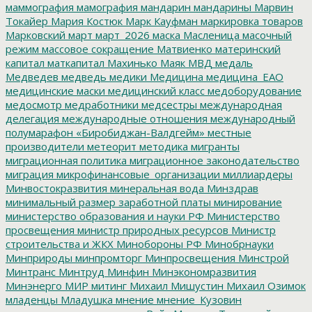
маммография
мамография
мандарин
мандарины
Марвин
Токайер
Мария Костюк
Марк Кауфман
маркировка товаров
Марковский
март
март_2026
маска
Масленица
масочный
режим
массовое сокращение
Матвиенко
материнский
капитал
маткапитал
Махинько
Маяк
МВД
медаль
Медведев
медведь
медики
Медицина
медицина_ЕАО
медицинские маски
медицинский класс
медоборудование
медосмотр
медработники
медсестры
международная
делегация
международные отношения
международный
полумарафон «Биробиджан-Валдгейм»
местные
производители
метеорит
методика
мигранты
миграционная политика
миграционное законодательство
миграция
микрофинансовые_организации
миллиардеры
Минвостокразвития
минеральная вода
Минздрав
минимальный размер заработной платы
минирование
министерство образования и науки РФ
Министерство
просвещения
министр природных ресурсов
Министр
строительства и ЖКХ
Минобороны РФ
Минобрнауки
Минприроды
минпромторг
Минпросвещения
Минстрой
Минтранс
Минтруд
Минфин
Минэкономразвития
Минэнерго
МИР
митинг
Михаил Мишустин
Михаил Озимок
младенцы
Младушка
мнение
мнение_Кузовин