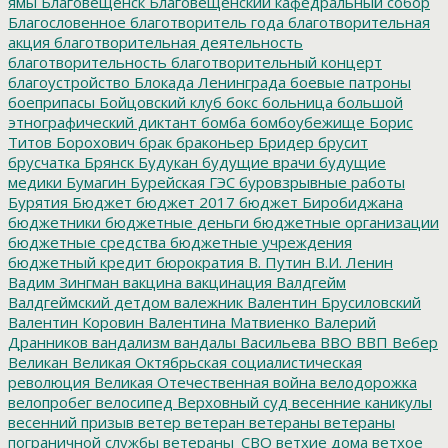
ямы
Благовещенск
Благовещенский кафедральный собор
Благословенное
благотворитель года
благотворительная
акция
благотворительная деятельность
благотворительность
благотворительный концерт
благоустройство
Блокада Ленинграда
боевые патроны
боеприпасы
Бойцовский клуб
бокс
больница
большой
этнографический диктант
бомба
бомбоубежище
Борис
Титов
Борохович
брак
браконьер
Бридер
брусит
брусчатка
Брянск
Будукан
будущие врачи
будущие
медики
Бумагин
Бурейская ГЭС
буровзрывные работы
Бурятия
Бюджет
бюджет 2017
бюджет Биробиджана
бюджетники
бюджетные деньги
бюджетные организации
бюджетные средства
бюджетные учреждения
бюджетный кредит
бюрократия
В. Путин
В.И. Ленин
Вадим Зингман
вакцина
вакцинация
Валдгейм
Валдгеймский детдом
валежник
Валентин Брусиловский
Валентин Коровин
Валентина Матвиенко
Валерий
Дранников
вандализм
вандалы
Васильева
ВВО
ВВП
Вебер
Великан
Великая Октябрьская социалистическая
революция
Великая Отечественная война
велодорожка
велопробег
велосипед
Верховный суд
весенние каникулы
весенний призыв
ветер
ветеран
ветераны
ветераны
пограничной службы
ветераны_СВО
ветхие дома
ветхое