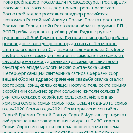
Ропотребнадзор
Росавиация
Росводресурсы
Росгвардия
Роскачество
Роскомнадзор
Росконтроль
Рослесхоз
Роспотребнадзор
россельхознадзор
российская
экономика
Российский Азимут
Россия
Росстат
рост цен
Ростислав Гольдштейн
Ростовская область
роуминг
РПЦ
РСПП
рубка деревьев
рубли
рубль
Рудное
ружье
рукопашный бой
Румянцева
Русская поляна
рыба
рыбалка
рыбоводные заводы
рынок труда
рысь
с. Ленинское
сага_налоговый_гнет
Сад памяти
сальмонеллез
Самбери
самбо
самогон
самодеятельность
самозанятые
самолет
самооборона
самосуд
санавиация
санация
санитария
санитарно-эпидемиологическая обстанвока
Санкт-
Петербург
санкции
сантехника
сатира
Сбербанк
сбор
вещей
сбор на здравоохранение
свадьба
свалка
свалки
светофоры
свищ
связь
священнослужитель
секта
секция
акробатики
сельские врачи
сельские жители
сельский
учитель
сельское хозяйство
сельскохозяйственная
ярмарка
семена
семья
семья года
Семья года-2019
семья
года-2020
Семья года-2021
Сенаторы
сено
сентябрь
Сергей Ерёмин
Сергей Солтус
Сергей Фургал
сертификат
сибиреязвенные захоронения
сигареты
СИЗО
сирена
Сирия
Сироткин
сироты
система оповещения
система
оповещения населения
СК
СК России
СК РФ
СК РФ по