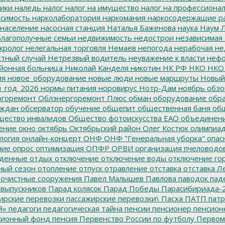
ики
наледь
налог
налог на имущество
налог на профессиона
симость
нарколаборатория
наркомания
наркосодержащие р
население
насосная станция
Наталья Баженова
наука
Наум Л
лагополучные семьи
недвижимость
недострои
независимая 
кролог
нелегальная торговля
Немаев
непогода
нерабочая не
тный случай
Нетрезвый водитель
неуважение к власти
нефо
йонная больница
Николай Канделя
никотин
НК РФ
НКО
НКО
ия
новое_оборудование
новые люди
новые маршруты
Новый
_год_2026
нормы питания
норовирус
Нотр-Дам
ноябрь
обзо
горемонт
Облэнергоремонт Плюс
обман
оборудование
обр
аждан
обсерватор
обучение
общепит
общественная баня
общ
ество инвалидов
Общество фотоискусства ЕАО
объединен
ение
окно
октябрь
Октябрьский район
Олег Костюк
олимпиа
логия
онлайн-концерт
ОНФ
ОНФ "Генеральная уборка"
опас
ние
опрос
оптимизация
ОПФР
ОРВИ
организация пчеловодо
денные
отдых
отключение
отключение воды
отключение го
ный сезон
отопление
отпуск
отравление
отставка
отставка Л
очистные сооружения
Павел Малышев
Павлова
паводок
пад
 выпускников
Парад колясок
Парад Победы
Парасибириада-
ирские перевозки
пассажирские перевозки\
Пасха
ПАТП
патр
й»
педагоги
педагогическая тайна
пенсии
пенсионер
пенсион
ионный фонд
пенсия
Первенство России по футболу
Первом