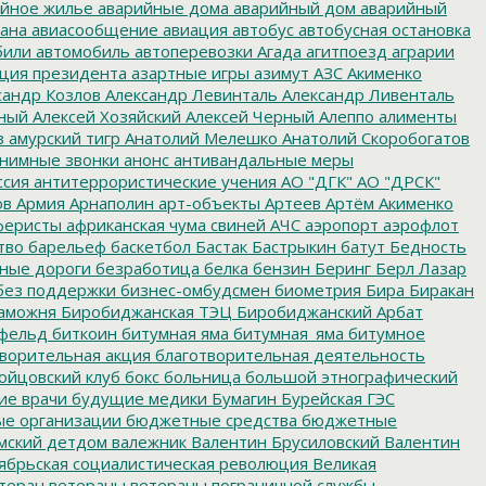
йное жилье
аварийные дома
аварийный дом
аварийный
ана
авиасообщение
авиация
автобус
автобусная остановка
били
автомобиль
автоперевозки
Агада
агитпоезд
аграрии
ция президента
азартные игры
азимут
АЗС
Акименко
сандр Козлов
Александр Левинталь
Александр Ливенталь
ный
Алексей Хозяйский
Алексей Черный
Алеппо
алименты
з
амурский тигр
Анатолий Мелешко
Анатолий Скоробогатов
нимные звонки
анонс
антивандальные меры
ссия
антитеррористические учения
АО "ДГК"
АО "ДРСК"
ов
Армия
Арнаполин
арт-объекты
Артеев
Артём Акименко
еристы
африканская чума свиней
АЧС
аэропорт
аэрофлот
тво
барельеф
баскетбол
Бастак
Бастрыкин
батут
Бедность
нные дороги
безработица
белка
бензин
Беринг
Берл Лазар
без поддержки
бизнес-омбудсмен
биометрия
Бира
Биракан
аможня
Биробиджанская ТЭЦ
Биробиджанский Арбат
фельд
биткоин
битумная яма
битумная_яма
битумное
ворительная акция
благотворительная деятельность
ойцовский клуб
бокс
больница
большой этнографический
е врачи
будущие медики
Бумагин
Бурейская ГЭС
е организации
бюджетные средства
бюджетные
мский детдом
валежник
Валентин Брусиловский
Валентин
ябрьская социалистическая революция
Великая
теран
ветераны
ветераны пограничной службы