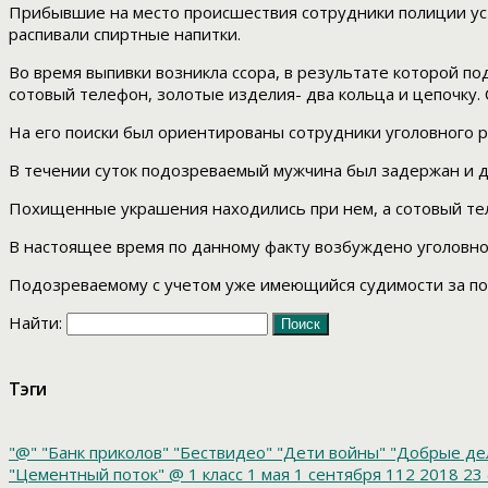
Прибывшие на место происшествия сотрудники полиции ус
распивали спиртные напитки.
Во время выпивки возникла ссора, в результате которой п
сотовый телефон, золотые изделия- два кольца и цепочку.
На его поиски был ориентированы сотрудники уголовного
В течении суток подозреваемый мужчина был задержан и д
Похищенные украшения находились при нем, а сотовый тел
В настоящее время по данному факту возбуждено уголовное 
Подозреваемому с учетом уже имеющийся судимости за под
Найти:
Тэги
"@"
"Банк приколов"
"Бествидео"
"Дети войны"
"Добрые де
"Цементный поток"
@
1 класс
1 мая
1 сентября
112
2018
23 