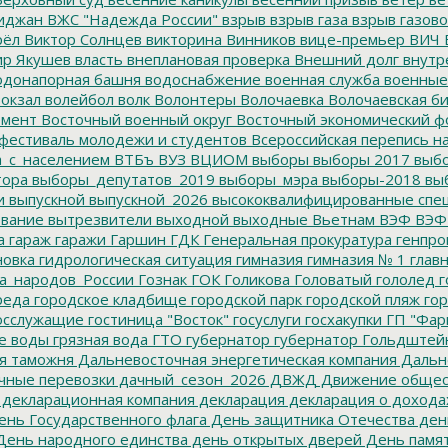
иджан
ВЖС "Надежда России"
взрыв
взрыв газа
взрыв газово
рёл
Виктор Солнцев
викторина
Винников
вице-премьер
ВИЧ
р Якушев
власть
внеплановая проверка
Внешний долг
внутр
донапорная башня
водоснабжение
военная служба
военные
окзал
волейбол
волк
Волонтеры
Волочаевка
Волочаевская б
емент
Восточный военный округ
Восточный экономический ф
фестиваль молодежи и студентов
Всероссийская перепись н
а_с_населением
ВТБъ
ВУЗ
ВЦИОМ
выборы
выборы 2017
выбо
тора
выборы_депутатов_2019
выборы_мэра
выборы-2018
вы
и
выпускной
выпускной_2026
высококвалифицированные спе
вание
вытрезвители
выходной
выходные
Вьетнам
ВЭФ
ВЭФ
а
гараж
гаражи
Гаршин
ГДК
Генеральная прокуратура
генпро
новка
гидрологическая ситуация
гимназия
гимназия № 1
глав
а_народов_России
Гознак
ГОК
Голикова
Головатый
гололед
г
реда
городское кладбище
городской парк
городской пляж
гор
осслужащие
гостиница "Восток"
госуслуги
госхакупки
ГП "Фар
е воды
грязная вода
ГТО
губернатор
губернатор Гольдштей
я таможня
Дальневосточная энергетическая компания
Дальне
чные перевозки
дачный_сезон_2026
ДВЖД
Движение общес
декларационная компания
декларация
декларация о дохода
нь Государственного флага
День защитника Отечества
ден
ень народного единства
день открытых дверей
День памят