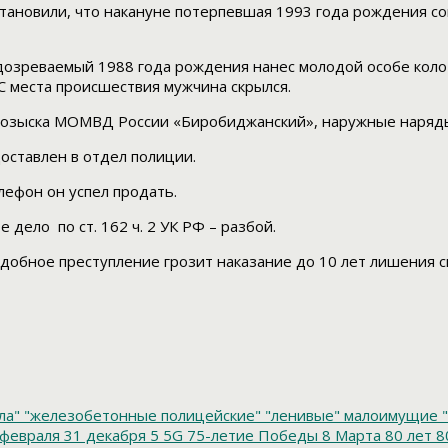
тановили, что накануне потерпевшая 1993 года рождения с
одозреваемый 1988 года рождения нанес молодой особе коло
 С места происшествия мужчина скрылся.
 розыска МОМВД России «Биробиджанский», наружные наряды
оставлен в отдел полиции.
ефон он успел продать.
дело по ст. 162 ч. 2 УК РФ – разбой.
обное преступление грозит наказание до 10 лет лишения с
ла"
"железобетонные полицейские"
"ленивые" малоимущие
"
февраля
31 декабря
5
5G
75-летие Победы
8 Марта
80 лет
8