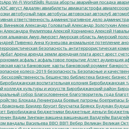
tsApp
Wi-Fi
WorldSkills Russia
аборты
аварийная посадка
авари
 АЭС
август
Авдалян
авиабилеты
авиакатастрофа
авиалесоохр
озки
автобусный парк
автобусы
автовокзал
автоклуб
автомо
ивная ответственность
административное дело
администра
р Винников
Александр Головатый
Александр Золотухин
Алек
ин
Александра Филиппова
Алексей Корниенко
Алексей Наваль
гия
альманах
Амур
Амурзет
Амурская область
Амурский поло
ндрей Пивенко
Анна Кузнецова
аномальное потепление
ано
террористическая безопасность
антитеррористическая коми
Арбат
Арена
аренда земли
арендная плата
арест
арест счет
трономия
асфальт
асфальтовое покрытие
Атлет
аудиенция
аф
овская карта
банковские_карты
банковский роуминг
банкротс
зопасное колесо-2019
безопасность
Безопасные и качестве
к
бесхозяйственность
бешенство
библиотека
бизнес
бизнес 
Биробиджанская воспитательная колония
Биробиджанская т
 колледж культуры и искусств
Биробиджанский район
Биро
дральный собор
Благословенное
благотворитель года
благот
тройство
Блокада Ленинграда
боевые патроны
боеприпасы
Б
к
браконьер
Бридер
брусит
брусчатка
Брянск
Будукан
будущи
ет Биробиджана
бюджетники
бюджетные деньги
бюджетны
Ленин
Вадим Зингман
вакцина
вакцинация
Валдгейм
Валдгей
изм
вандалы
Васильева
ВВО
ВВП
Вебер
Великан
Великая Окт
ерховный суд
весенние каникулы
весенний призыв
ветер
ве