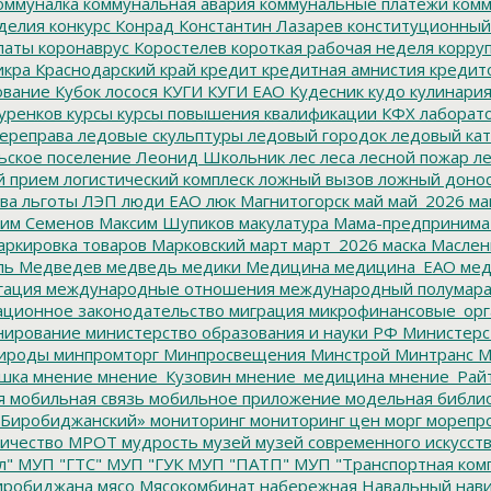
оммуналка
коммунальная авария
коммунальные платежи
комм
делия
конкурс
Конрад
Константин Лазарев
конституционный
латы
коронаврус
Коростелев
короткая рабочая неделя
корру
икра
Краснодарский край
кредит
кредитная амнистия
кредит
ование
Кубок лосося
КУГИ
КУГИ ЕАО
Кудесник
кудо
кулинари
уренков
курсы
курсы повышения квалификации
КФХ
лаборат
ереправа
ледовые скульптуры
ледовый городок
ледовый кат
ьское поселение
Леонид Школьник
лес
леса
лесной пожар
ле
й прием
логистический комплеск
ложный вызов
ложный доно
ва
льготы
ЛЭП
люди ЕАО
люк
Магнитогорск
май
май_2026
ма
им Семенов
Максим Шупиков
макулатура
Мама-предпринима
ркировка товаров
Марковский
март
март_2026
маска
Маслен
ль
Медведев
медведь
медики
Медицина
медицина_ЕАО
мед
гация
международные отношения
международный полумара
ционное законодательство
миграция
микрофинансовые_орг
ирование
министерство образования и науки РФ
Министерс
ироды
минпромторг
Минпросвещения
Минстрой
Минтранс
М
шка
мнение
мнение_Кузовин
мнение_медицина
мнение_Рай
я
мобильная связь
мобильное приложение
модельная библи
Биробиджанский»
мониторинг
мониторинг цен
морг
морепр
ичество
МРОТ
мудрость
музей
музей современного искусст
л"
МУП "ГТС"
МУП "ГУК
МУП "ПАТП"
МУП "Транспортная ком
иробиджана
мясо
Мясокомбинат
набережная
Навальный
нави