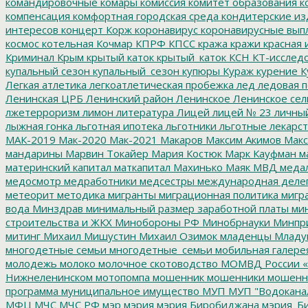
командировочные
комары
комиссия
комитет образования
к
компенсация
комфортная городская среда
кондитерские из
интересов
концерт
Корж
коронавирус
коронавирусные вып
космос
котельная
Кочмар
КПРФ
КПСС
кража
кражи
красная 
Криминал
Крым
крытый каток
крытый_каток
КСН
КТ-исслед
купальный сезон
купальный_сезон
купюры
Кураж
курение
К
Легкая атлетика
легкоатлетическая пробежка
лед
ледовая п
Ленинская ЦРБ
Ленинский район
Ленинское
Ленинское сел
лжетерроризм
лимон
литература
Лицей
лицей № 23
личны
лыжная гонка
льготная ипотека
льготники
льготные лекарст
МАК-2019
Мак-2020
Мак-2021
Макаров
Максим Акимов
Макс
мандарины
Марвин Токайер
Мария Костюк
Марк Кауфман
ма
материнский капитал
маткапитал
Махинько
Маяк
МВД
меда
медосмотр
медработники
медсестры
международная деле
метеорит
методика
мигранты
миграционная политика
мигра
вода
Минздрав
минимальный размер заработной платы
мин
строительства и ЖКХ
Минобороны РФ
Минобрнауки
Минпр
митинг
Михаил Мишустин
Михаил Озимок
младенцы
Младу
многодетные семьи
многодетные_семьи
мобильная галере
молодежь
молоко
молочное скотоводство
МОМВД России «
Нижнеленинском
мотопомпа
мошенник
мошенники
мошенн
программа
муниципальное имущество
МУП
МУП "Водокана
МФЦ
МЧС
МЧС РФ
мэр
мэрия
мэрия Биробиджана
мэрия_Б