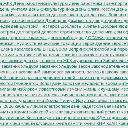
а ЖКХ
День работника культуры
день работника транспорта
день учителя
день физкультурника
День флага России
День
ская музыкальная школа
детская площадка
детская_больниц
ание
детское пособие
Джабаров
Джанхотов
дзюдо
диабет
ди
едведев
Дмитрий Нестеров
Доблесть_Хингана
Добрые люд
острои
долгострой
долевое строительство
должники
дом о
аки
дорожные камеры
дорожный радар
ДОСААФ
дотации
до
ейская_мудрость
еврейские традиции
Евровидение
Евросе
Елена Хахалева
ель
ЕНВД
Ефим Вепринский
жалоба
жд пере
детьми
жестокое обращение с животными
жестокость
живо
ирот
жильё для подтопленцев
ЖКХ
журналистика
Забайкальск
м
заказник Ульдура
заказник Ульдуры
закон
Законодательное
ионных накоплений
заморозки
занятость
запись в школу
запо
дей
защита прав предпринимателей
защита предпринимате
лотой губернатор
Золотухин
золотые медалисты
зоозащит
ампания
избирком
Известковый
измени жизнь к лучшему
Изр
овеческого развития
индексация
инновационное развитие
ин
раструктура
ипотека
Ирина Пинчук
Иркутская область
иск
ис
ь_2026
кабель линии электропередачи
кадетский бал
кадеты
мчатка
Камчатский край
канализация
капитальный ремонт
кап
бслуживания
Кванториум
квартиры
квитанция
КДН
кедровые
ище
клещ
клещи
клубника
книга памяти
книги
КНР
КоАП
кови