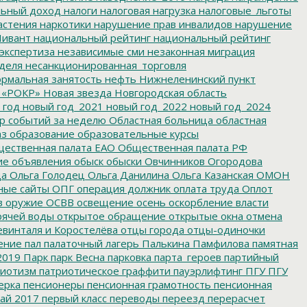
льный доход
налоги
налоговая нагрузка
налоговые_льготы
астения
наркотики
нарушение прав инвалидов
нарушение
ивант
национальный рейтинг
национальный рейтинг
экспертиза
независимые сми
незаконная миграция
деля
несанкционированная_торговля
рмальная занятость
нефть
Нижнеленинский пункт
 «РОКР»
Новая звезда
Новгородская область
 год
новый год_2021
новый год_2022
новый год_2024
р событий за неделю
Областная больница
областная
аз
образование
образовательные курсы
ественная палата ЕАО
Общественная палата РФ
ие
объявления
обыск
обыски
Овчинников
Огородова
да
Ольга Голодец
Ольга Данилина
Ольга Казанская
ОМОН
ные сайты
ОПГ
операция должник
оплата труда
Оплот
в
оружие
ОСВВ
освещение
осень
оскорбление власти
рячей воды
открытое обращение
открытые окна
отмена
евинталя и Коростелёва
отцы города
отцы-одиночки
ение
пал
палаточный лагерь
Палькина
Памфилова
памятная
2019
Парк
парк Весна
парковка
парта_героев
партийный
иотизм
патриотическое граффити
пауэрлифтинг
ПГУ
ПГУ
ерка
пенсионеры
пенсионная грамотность
пенсионная
ай 2017
первый класс
переводы
переезд
перерасчет