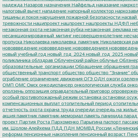
надежда
Назаров
назначения
Найфельд
наказание
накркот
налоговый вычет
нападение
напорный коллектор
наркозави
тишины и покоя
нарушения пожарной безопасности
насвай
тревожности
наципроект
нацпроект
нацпроекты
НДФЛ
неб
незаконная охота
незаконная рубка
незаконная_реклама
не
несанкционированный_митинг
несовершеннолетние
несчас
пропуска
Николаевка
николаевка_памятник
Николаевская ра
нововвведение
нововведение
нововведениея
нововведен
новый учебный год
новый_год_2024
новый_год_2025
новый
поликлиника
облздрав
Облученский район
облучье
Облэнер
образовательные_организации
Обращение
обращения гр
общественный транспорт
общество
общество "Знание"
общ
ограбление
ограничение движения
ОГЭ
ОДН
ожоги
озелен
ОМП
ОМС
Омск
онкодиспансер
онкологическая служба
онко
оползень
оппозиция
оправдательный приговор
опроверже
особый противопожарный режим
остановка
остановки
осуж
компенсационных выплат
отопительный период
отопитель
отчетность
охота
охрана труда
очереди
очередь на жилье
акция
памятник
памятник-мемориал
память
панихида
парад
проект
Партия Роста
Пархоменко
Парыгина
паспорт
пассаж
им. Шолом-Алейхема
ПДД
ПДН МОМВД России «Ленински
реформа
пенсионные накопления
пенсионный возраст
Пенс