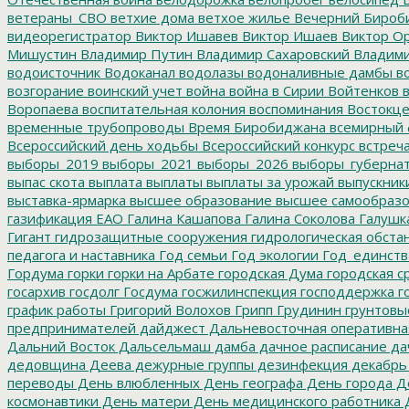
ветераны_СВО
ветхие дома
ветхое жилье
Вечерний Бироб
видеорегистратор
Виктор Ишавев
Виктор Ишаев
Виктор О
Мишустин
Владимир Путин
Владимир Сахаровский
Владими
водоисточник
Водоканал
водолазы
водоналивные дамбы
во
возгорание
воинский учет
война
война в Сирии
Войтенков
в
Воропаева
воспитательная колония
воспоминания
Востокц
временные трубопроводы
Время Биробиджана
всемирный 
Всероссийский день ходьбы
Всероссийский конкурс
встреч
выборы_2019
выборы_2021
выборы_2026
выборы_губерна
выпас скота
выплата
выплаты
выплаты за урожай
выпускник
выставка-ярмарка
высшее образование
высшее самообразо
газификация ЕАО
Галина Кашапова
Галина Соколова
Галушк
Гигант
гидрозащитные сооружения
гидрологическая обста
педагога и наставника
Год семьи
Год экологии
Год_единств
Гордума
горки
горки на Арбате
городская Дума
городская с
госархив
госдолг
Госдума
госжилинспекция
господдержка
г
график работы
Григорий Волохов
Грипп
Грудинин
грунтовы
предпринимателей
дайджест
Дальневосточная оперативна
Дальний Восток
Дальсельмаш
дамба
дачное расписание
да
дедовщина
Деева
дежурные группы
дезинфекция
декабрь
переводы
День влюбленных
День географа
День города
Де
космонавтики
День матери
День медицинского работника
Д