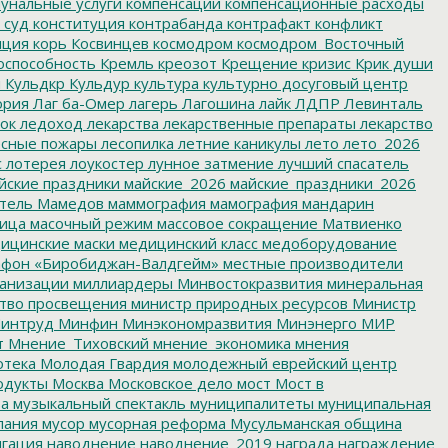
унальные услуги
компенсации
компенсационные расходы
 суд
конституция
контрабанда
контрафакт
конфликт
пция
корь
Косвинцев
космодром
космодром_Восточный
оспособность
Кремль
креозот
Крещение
кризис
Крик души
я
Кульдкр
Кульдур
культура
культурно досуговый центр
ория
Лаг ба-Омер
лагерь
Лагошина
лайк
ЛДПР
Левинталь
ок
ледоход
лекарства
лекарственные препараты
лекарство
сные пожары
лесопилка
летние каникулы
лето
лето_2026
с
лотерея
лоукостер
лунное затмение
лучший спасатель
йские праздники
майские_2026
майские_праздники_2026
тель
Мамедов
маммография
мамография
мандарин
ица
масочный режим
массовое сокращение
Матвиенко
ицинские маски
медицинский класс
медоборудование
фон «Биробиджан-Валдгейм»
местные производители
анизации
миллиардеры
Минвостокразвития
минеральная
тво просвещения
министр природных ресурсов
Министр
интруд
Минфин
Минэкономразвития
Минэнерго
МИР
т
Мнение_Тиховский
мнение_экономика
мнения
отека
Молодая Гвардия
молодежный еврейский центр
одукты
Москва
Московское дело
мост
Мост в
ва
музыкальный спектакль
муниципалитеты
муниципальная
пания
мусор
мусорная реформа
Мусульманская община
гация
наводнение
наводнение_2019
награда
награждение