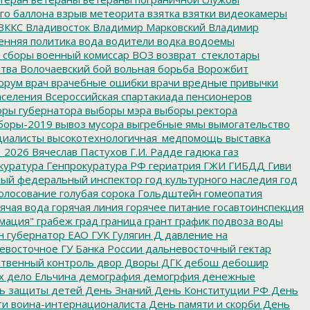
го баллона
взрыв метеорита
взятка
взятки
видеокамеры
ВККС
Владивосток
Владимир Марковский
Владимир
енняя политика
вода
водители
водка
водоемы
 сборы
военный комиссар
ВОЗ
возврат_стеклотары
итва
Волочаевский бой
вольная борьба
Ворожбит
орум
врач
врачебные ошибки
врачи
вредные привычки
аселения
Всероссийская спартакиада пенсионеров
ры губернатора
выборы мэра
выборы ректора
боры-2019
вывоз мусора
выгребные ямы
вымогательство
циалисты
высокотехнологичная_медпомощь
выставка
_2026
Вячеслав Пастухов
Г.И. Радде
гадюка
газ
куратура
Генпрокуратура РФ
гериатрия
ГЖИ
ГИБДД
Гиви
ный федеральный инспектор
год культурного наследия
год
олосование
голубая сорока
Гольдштейн
гомеопатия
ячая вода
горячая линия
горячее питание
госавтоинспекция
мация"
грабеж
град
граница
грант
график подвоза воды
н
губернатор ЕАО
ГУК
Гулягин
Д
давление на
восточное ГУ Банка России
дальневосточный гектар
твенный контроль
двор
Дворы
ДГК
дебош
дебошир
х
дело Ельчина
демография
демогрфия
денежные
ь защиты детей
День Знаний
День Конституции РФ
День
и воина-интернационалиста
День памяти и скорби
День