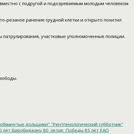
овместно с подругой и подозреваемым молодым человеком
то-резаное ранение грудной клетки и открыто похитил
 патрулирования, участковые уполномоченные полиции.
вободы.
обманутые дольщики"
"Рентгенологический субботник"
0 лет Биробиджану
80_летие_Победы
85 лет ЕАО