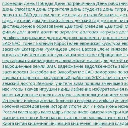
пионерии
День Победы
День пограничника
День работник
День спасателя
день строителя
День студента
день тигра
депутаты ЕАО
детдом
дети
детсады
детская больница
дет
сады
детский дом
детский лагерь
детский сад
детское пит
дистанционное образование
Дмитрий Меведев
Дмитрий М
фильм
долг
долги
долги по зарплате
долговая нагрузка
долг
допфинансирование
дороги
дорожная камера
дорожные зн
ЕАО
ЕАО_тонет
Евгений Коростелев
еврейская культура
евр
заказчик
Екатерина Румянцева
Елена Басова
Елена Князева
кнсультация
женская консультация
жестокое обращение с 
сертификаты
жилищные условия
жилье
жилье для детей-с
заброшенные земли
ЗАГС
задержание
задолженность
зай
законороект
Заксобрание
Заксобрание ЕАО
заморозка пенс
зарплата
зарплаты
заслуженный работник ЖКХ
зачистка_су
земский доктор
Земский_учитель
зима пришла
змеи
змея
зо
ивс
Игорь Ткачев
игрушки
идиш
избиение
избирательная к
инвестиционные проекты
индекс самоизоляции
индекс чел
Интернет
инфекционная больница
инфекция
инфляция
инф
колония
исследование
история
Итоги-2017
июль
июнь
июн
России
календарь
календарь праздников
камера
камеры
Ка
жизни
качество и безопасность
качество молока
качество о
Кирга
китай
кишечная инфекция
кишечная_инфекция
кладб