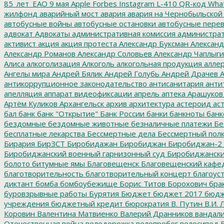
85_лет_ЕАО
9 мая
Apple
Forbes
Instagram
L-410
QR-код
Wha
жилфонд
аварийный мост
авария
авария на Чернобыльской
автобусные войны
автобусные остановки
автобусные перев
адвокат
Адвокаты
административная комиссия
администрат
активист
акция
акция протеста
Александр Буксман
Александ
Александр Романов
Александр Соловьев
Александр Чаплыг
Алиса
алкоголизация
Алкоголь
алкогольная продукция
аллер
Ангелы мира
Андрей Бялик
Андрей Голубь
Андрей Драчев
А
антикоррупционное законодательство
антисанитария
анти
апелляция
аппарат видеофиксации
апрель
аптека
Арашуков
Артём Куликов
Архангельск
архив
архитектура
астероид
ас
бал
банк
банк "Открытие"
Банк России
банки
банкноты
банк
бездомные
бездомные животные
безналичные платежи
Бе
бесплатные лекарства
Бессмертные дела
Бессмертный пол
Бирария
БирЗСТ
Биробидажан
Биробиджан
Биробиджан-2
Биробиджанский военный гарнизонный суд
Биробиджанский
болото
битумные ямы
Благовещенск
Благовещенский кафе
благотворительность
благотворительный концерт
благоус
диктант
бомба
бомбоубежище
Борис Титов
Борохович
бра
буровзрывные работы
Бурятия
Бюджет
бюджет 2017
бюдж
учреждения
бюджетный кредит
бюрократия
В. Путин
В.И. 
Коровин
Валентина Матвиенко
Валерий Дранников
вандал
Отечественная война
велодорожка
велопробег
велосипед
В