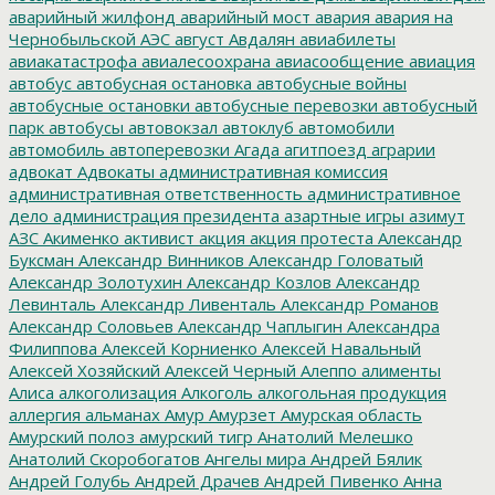
аварийный жилфонд
аварийный мост
авария
авария на
Чернобыльской АЭС
август
Авдалян
авиабилеты
авиакатастрофа
авиалесоохрана
авиасообщение
авиация
автобус
автобусная остановка
автобусные войны
автобусные остановки
автобусные перевозки
автобусный
парк
автобусы
автовокзал
автоклуб
автомобили
автомобиль
автоперевозки
Агада
агитпоезд
аграрии
адвокат
Адвокаты
административная комиссия
административная ответственность
административное
дело
администрация президента
азартные игры
азимут
АЗС
Акименко
активист
акция
акция протеста
Александр
Буксман
Александр Винников
Александр Головатый
Александр Золотухин
Александр Козлов
Александр
Левинталь
Александр Ливенталь
Александр Романов
Александр Соловьев
Александр Чаплыгин
Александра
Филиппова
Алексей Корниенко
Алексей Навальный
Алексей Хозяйский
Алексей Черный
Алеппо
алименты
Алиса
алкоголизация
Алкоголь
алкогольная продукция
аллергия
альманах
Амур
Амурзет
Амурская область
Амурский полоз
амурский тигр
Анатолий Мелешко
Анатолий Скоробогатов
Ангелы мира
Андрей Бялик
Андрей Голубь
Андрей Драчев
Андрей Пивенко
Анна