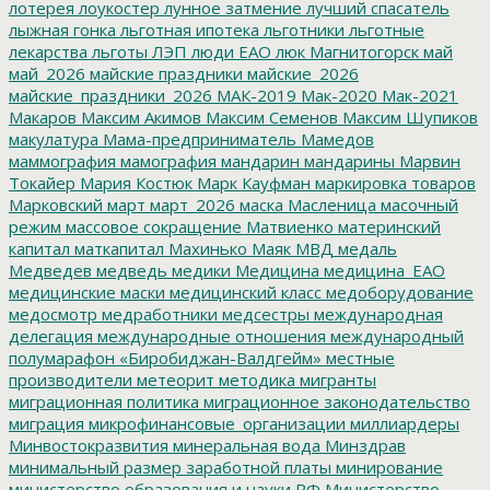
лотерея
лоукостер
лунное затмение
лучший спасатель
лыжная гонка
льготная ипотека
льготники
льготные
лекарства
льготы
ЛЭП
люди ЕАО
люк
Магнитогорск
май
май_2026
майские праздники
майские_2026
майские_праздники_2026
МАК-2019
Мак-2020
Мак-2021
Макаров
Максим Акимов
Максим Семенов
Максим Шупиков
макулатура
Мама-предприниматель
Мамедов
маммография
мамография
мандарин
мандарины
Марвин
Токайер
Мария Костюк
Марк Кауфман
маркировка товаров
Марковский
март
март_2026
маска
Масленица
масочный
режим
массовое сокращение
Матвиенко
материнский
капитал
маткапитал
Махинько
Маяк
МВД
медаль
Медведев
медведь
медики
Медицина
медицина_ЕАО
медицинские маски
медицинский класс
медоборудование
медосмотр
медработники
медсестры
международная
делегация
международные отношения
международный
полумарафон «Биробиджан-Валдгейм»
местные
производители
метеорит
методика
мигранты
миграционная политика
миграционное законодательство
миграция
микрофинансовые_организации
миллиардеры
Минвостокразвития
минеральная вода
Минздрав
минимальный размер заработной платы
минирование
министерство образования и науки РФ
Министерство