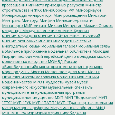
просвещения
министр природных ресурсов
Министр
строительства и ЖКХ
Минобороны РФ
Минобрнауки
Минприроды
минпромторг
Минпросвещения
Минстрой
Минтранс
Минтруд
Минфин
Минэкономразвития
Минэнерго
МИР
митинг
Михаил Мишустин
Михаил Озимок
младенцы
Младушка
мнение
мнение_Кузовин
мнение_медицина
мнение_Райт
Мнение_Тиховский
мнение_экономика
мнения
многодетные семьи
многодетные_семьи
мобильная галерея
мобильная связь
мобильное приложение
модельная библиотека
Молодая
Гвардия
молодежный еврейский центр
молодежь
молоко
молочное скотоводство
МОМВД России
«Биробиджанский»
мониторинг
мониторинг цен
морг
морепродукты
Москва
Московское дело
мост
Мост в
Нижнеленинском
мотопомпа
мошенник
мошенники
мошенничество
МРОТ
мудрость
музей
музей
современного искусства
музыкальный спектакль
муниципалитеты
муниципальная программа
муниципальное имущество
МУП
МУП "Водоканал"
МУП
"ГТС"
МУП "ГУК
МУП "ПАТП"
МУП "Транспортная компания
мусор
мусорная реформа
Мусульманская община
МФЦ
МЧС
МЧС РФ
мэр
мэрия
мэрия Биробиджана