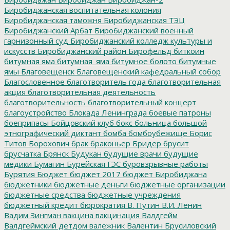
Биробиджанская воспитательная колония
Биробиджанская таможня
Биробиджанская ТЭЦ
Биробиджанский Арбат
Биробиджанский военный
гарнизонный суд
Биробиджанский колледж культуры и
искусств
Биробиджанский район
Бирофельд
биткоин
битумная яма
битумная_яма
битумное болото
битумные
ямы
Благовещенск
Благовещенский кафедральный собор
Благословенное
благотворитель года
благотворительная
акция
благотворительная деятельность
благотворительность
благотворительный концерт
благоустройство
Блокада Ленинграда
боевые патроны
боеприпасы
Бойцовский клуб
бокс
больница
большой
этнографический диктант
бомба
бомбоубежище
Борис
Титов
Борохович
брак
браконьер
Бридер
брусит
брусчатка
Брянск
Будукан
будущие врачи
будущие
медики
Бумагин
Бурейская ГЭС
буровзрывные работы
Бурятия
Бюджет
бюджет 2017
бюджет Биробиджана
бюджетники
бюджетные деньги
бюджетные организации
бюджетные средства
бюджетные учреждения
бюджетный кредит
бюрократия
В. Путин
В.И. Ленин
Вадим Зингман
вакцина
вакцинация
Валдгейм
Валдгеймский детдом
валежник
Валентин Брусиловский