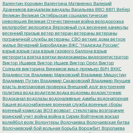
Валентин Коровин
Валентина Матвиенко
Валерий
Дранников
вандализм
вандалы
Васильева
ВВО
ВВП
Вебер
Великан
Великая Октябрьская социалистическая
революция
Великая Отечественная война
велодорожка
велопробег
велосипед
Верховный суд
весенние каникулы
весенний призыв
ветер
ветеран
ветераны
ветераны
пограничной службы
ветераны_СВО
ветхие дома
ветхое
жилье
Вечерний Биробиджан
ВЖС "Надежда России"
взрыв
взрыв газа
взрыв газового баллона
взрыв
метеорита
взятка
взятки
видеокамеры
видеорегистратор
Виктор Ишавев
Виктор Ишаев
Виктор Орёл
Виктор
Солнцев
викторина
Винников
вице-премьер
ВИЧ
ВККС
Владивосток
Владимир Марковский
Владимир Мишустин
Владимир Путин
Владимир Сахаровский
Владимир Якушев
власть
внеплановая проверка
Внешний долг
внутренняя
политика
вода
водители
водка
водоемы
водоисточник
Водоканал
водолазы
водоналивные дамбы
водонапорная
башня
водоснабжение
военная служба
военные сборы
военный комиссар
ВОЗ
возврат_стеклотары
возгорание
воинский учет
война
война в Сирии
Войтенков
вокзал
волейбол
волк
Волонтеры
Волочаевка
Волочаевская битва
Волочаевский бой
вольная борьба
Ворожбит
Воропаева