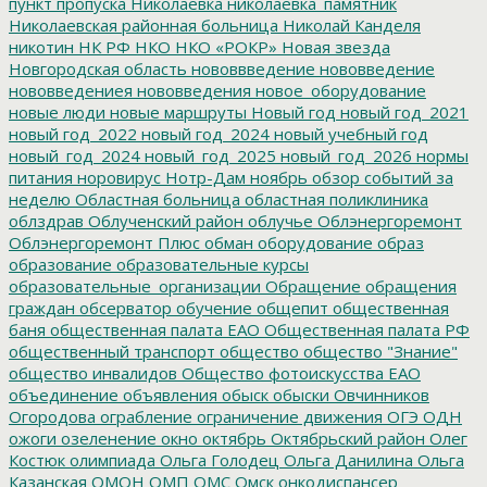
пункт пропуска
Николаевка
николаевка_памятник
Николаевская районная больница
Николай Канделя
никотин
НК РФ
НКО
НКО «РОКР»
Новая звезда
Новгородская область
нововвведение
нововведение
нововведениея
нововведения
новое_оборудование
новые люди
новые маршруты
Новый год
новый год_2021
новый год_2022
новый год_2024
новый учебный год
новый_год_2024
новый_год_2025
новый_год_2026
нормы
питания
норовирус
Нотр-Дам
ноябрь
обзор событий за
неделю
Областная больница
областная поликлиника
облздрав
Облученский район
облучье
Облэнергоремонт
Облэнергоремонт Плюс
обман
оборудование
образ
образование
образовательные курсы
образовательные_организации
Обращение
обращения
граждан
обсерватор
обучение
общепит
общественная
баня
общественная палата ЕАО
Общественная палата РФ
общественный транспорт
общество
общество "Знание"
общество инвалидов
Общество фотоискусства ЕАО
объединение
объявления
обыск
обыски
Овчинников
Огородова
ограбление
ограничение движения
ОГЭ
ОДН
ожоги
озеленение
окно
октябрь
Октябрьский район
Олег
Костюк
олимпиада
Ольга Голодец
Ольга Данилина
Ольга
Казанская
ОМОН
ОМП
ОМС
Омск
онкодиспансер