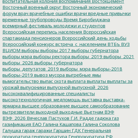
воспитательная колония
воспоминания
Востокцемент
Восточный военный округ
Восточный экономический
форум
врач
врачебные ошибки
врачи
вредные привычки
временные трубопроводы
Время Биробиджана
всемирный фестиваль молодежи и студентов
Всероссийская перепись населения
Всероссийская
спартакиада пенсионеров
Всероссийский день ходьбы
Всероссийский конкурс
встреча_с_населением
ВТБъ
ВУЗ
ВЦИОМ
выборы
выборы 2017
выборы губернатора
выборы мэра
выборы ректора
выборы_2019
выборы_2021
выборы_2026
выборы_губернатора
выборы_депутатов_2019
выборы_мэра
выборы-2018
выборы-2019
вывоз мусора
выгребные ямы
вымогательство
выпас скота
выплата
выплаты
выплаты за
урожай
выпускники
выпускной
выпускной_2026
высококвалифицированные специалисты
высокотехнологичная_медпомощь
выставка
выставка-
ярмарка
высшее образование
высшее самообразование
вытрезвители
выходной
выходные
Вьетнам
ВЭФ
ВЭФ_2026
Вячеслав Пастухов
Г.И. Радде
гадюка
газ
газификация ЕАО
Галина Кашапова
Галина Соколова
Галушка
гараж
гаражи
Гаршин
ГДК
Генеральная
прокуратура
генпрокуратура
Генпрокуратура РФ