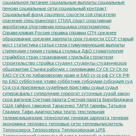
социальное питание
социальные выплаты
социальные
пенсии
социальные сети
социальный контракт
Социальный фонд
соцопрос
соцсети
соя
спасатели
спасение
спецтранспорт
СПИД
спорт
спортивная
акробатика
спортивная площадка
спорткомплекс
Справедливая Россия
справка
справки
СПЧ
среднее
образование
средняя зарплата
срок годности
СССР
старый
мост
статистика
статья
стела
стимулирующие выплаты
стипендия
стихия
столица
столица ДфО
стоматология
страйкбол
страх
страхование
стрельба
строители
строительство
стройка
студент
студенты
студенческое
общежитие
Стычка рабочих с силовиками
СУ СК
СУ СК по
ЕАО
СУ СК по Хабаровскому краю и ЕАО
су ск рф
СУ СК РФ
по ЕАО
субботнее чтиво
субботник
субсидии
субсидия
суд
Суд
суд присяжных
судебные приставы
судьи
судья
суперасфальт
суперлуние
суррогат
суточные
сухой закон
сход вагонов
Счетная палата
Счетная палата Биробиджана
США
тайфун
таможня
Тарасенко
ТАРИ
тарифы
Татьяна
Гладких
Тафи-диагностика
театр
текстильная
телемедицинские технологии
теневая зарплата
теневая
экономика
тепловоз
тепловые сети
тепловычислитель
Теплоозерск
Теплоозёрск
Теплоозёрская ЦРБ
Теплоозерский цементный завод
теплосбыт
теплотрасса