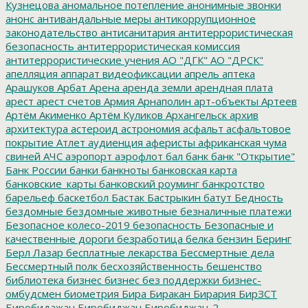
Кузнецова
аномальное потепление
анонимные звонки
анонс
антивандальные меры
антикоррупционное
законодательство
антисанитария
антитеррористическая
безопасность
антитеррористическая комиссия
антитеррористические учения
АО "ДГК"
АО "ДРСК"
апелляция
аппарат видеофиксации
апрель
аптека
Арашуков
Арбат
Арена
аренда земли
арендная плата
арест
арест счетов
Армия
Арнаполин
арт-объекты
Артеев
Артём Акименко
Артём Куликов
Архангельск
архив
архитектура
астероид
астрономия
асфальт
асфальтовое
покрытие
Атлет
аудиенция
аферисты
африканская чума
свиней
АЧС
аэропорт
аэрофлот
бал
банк
банк "Открытие"
Банк России
банки
банкноты
банковская карта
банковские_карты
банковский роуминг
банкротство
барельеф
баскетбол
Бастак
Бастрыкин
батут
Бедность
бездомные
бездомные животные
безналичные платежи
Безопасное колесо-2019
безопасность
Безопасные и
качественные дороги
безработица
белка
бензин
Беринг
Берл Лазар
бесплатные лекарства
Бессмертные дела
Бессмертный полк
бесхозяйственность
бешенство
библиотека
бизнес
бизнес без поддержки
бизнес-
омбудсмен
биометрия
Бира
Биракан
Бирария
БирЗСТ
Биробидажан
Биробиджан
Биробиджан-2