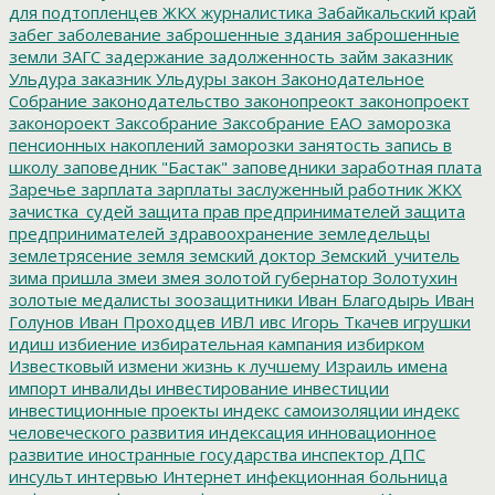
для подтопленцев
ЖКХ
журналистика
Забайкальский край
забег
заболевание
заброшенные здания
заброшенные
земли
ЗАГС
задержание
задолженность
займ
заказник
Ульдура
заказник Ульдуры
закон
Законодательное
Собрание
законодательство
законопреокт
законопроект
законороект
Заксобрание
Заксобрание ЕАО
заморозка
пенсионных накоплений
заморозки
занятость
запись в
школу
заповедник "Бастак"
заповедники
заработная плата
Заречье
зарплата
зарплаты
заслуженный работник ЖКХ
зачистка_судей
защита прав предпринимателей
защита
предпринимателей
здравоохранение
земледельцы
землетрясение
земля
земский доктор
Земский_учитель
зима пришла
змеи
змея
золотой губернатор
Золотухин
золотые медалисты
зоозащитники
Иван Благодырь
Иван
Голунов
Иван Проходцев
ИВЛ
ивс
Игорь Ткачев
игрушки
идиш
избиение
избирательная кампания
избирком
Известковый
измени жизнь к лучшему
Израиль
имена
импорт
инвалиды
инвестирование
инвестиции
инвестиционные проекты
индекс самоизоляции
индекс
человеческого развития
индексация
инновационное
развитие
иностранные государства
инспектор ДПС
инсульт
интервью
Интернет
инфекционная больница