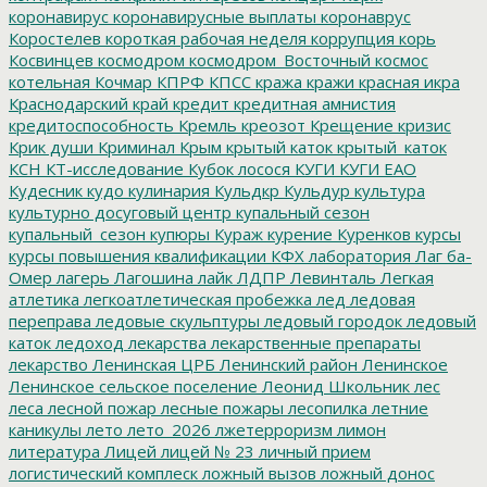
коронавирус
коронавирусные выплаты
коронаврус
Коростелев
короткая рабочая неделя
коррупция
корь
Косвинцев
космодром
космодром_Восточный
космос
котельная
Кочмар
КПРФ
КПСС
кража
кражи
красная икра
Краснодарский край
кредит
кредитная амнистия
кредитоспособность
Кремль
креозот
Крещение
кризис
Крик души
Криминал
Крым
крытый каток
крытый_каток
КСН
КТ-исследование
Кубок лосося
КУГИ
КУГИ ЕАО
Кудесник
кудо
кулинария
Кульдкр
Кульдур
культура
культурно досуговый центр
купальный сезон
купальный_сезон
купюры
Кураж
курение
Куренков
курсы
курсы повышения квалификации
КФХ
лаборатория
Лаг ба-
Омер
лагерь
Лагошина
лайк
ЛДПР
Левинталь
Легкая
атлетика
легкоатлетическая пробежка
лед
ледовая
переправа
ледовые скульптуры
ледовый городок
ледовый
каток
ледоход
лекарства
лекарственные препараты
лекарство
Ленинская ЦРБ
Ленинский район
Ленинское
Ленинское сельское поселение
Леонид Школьник
лес
леса
лесной пожар
лесные пожары
лесопилка
летние
каникулы
лето
лето_2026
лжетерроризм
лимон
литература
Лицей
лицей № 23
личный прием
логистический комплеск
ложный вызов
ложный донос