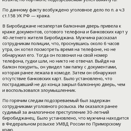
По данному факту возбуждено уголовное дело по п. а ч.3
ст.158 УК РФ — кража.
В Биробиджане незапертая балконная дверь привела к
краже документов, сотового телефона и банковских карт у
40-летнего жителя Биробиджана. Мужчина рассказал
сотрудникам полиции, что, проснувшись около 6 часов
утра, он хотел посмотреть время на телефоне, но не
обнаружил его. Тогда он позвонил на свой номер
телефона, гудки шли, но никто не отвечал. Выйдя на
балкон покурить, он увидел там папку с документами,
которая ранее лежала в комоде. Затем он обнаружил
отсутствие банковских карт. Было установлено, что
пострадавший не до конца закрыл балконную дверь, чем
и воспользовался злоумышленник.
По горячим следам подозреваемый был задержан
сотрудниками уголовного розыска. Им оказался ранее
судимый за аналогичное преступление 30-летний
биробиджанец. Было установлено, что мужчина находится
в Федеральном розыске УМВД России по Приморскому
краю.