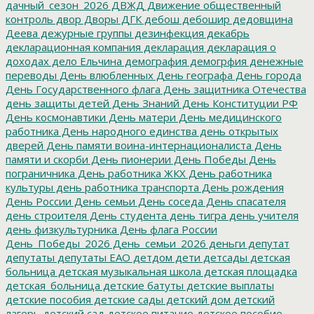
дачный_сезон_2026
ДВЖД
Движение общественный
контроль
двор
Дворы
ДГК
дебош
дебошир
дедовщина
Деева
дежурные группы
дезинфекция
декабрь
декларационная компания
декларация
декларация о
доходах
дело Ельчина
демография
демогрфия
денежные
переводы
День влюбленных
День географа
День города
День Государственного флага
День защитника Отечества
день защиты детей
День Знаний
День Конституции РФ
День космонавтики
День матери
День медицинского
работника
День народного единства
день открытых
дверей
День памяти воина-интернационалиста
День
памяти и скорби
День пионерии
День Победы
День
пограничника
День работника ЖКХ
День работника
культуры
день работника транспорта
День рождения
День России
День семьи
День соседа
День спасателя
день строителя
День студента
день тигра
день учителя
день физкультурника
День флага России
День_Победы_2026
День_семьи_2026
деньги
депутат
депутаты
депутаты ЕАО
детдом
дети
детсады
детская
больница
детская музыкальная школа
детская площадка
детская_больница
детские батуты
детские выплаты
детские пособия
детские сады
детский дом
детский
лагерь
детский сад
детское питание
детское пособие