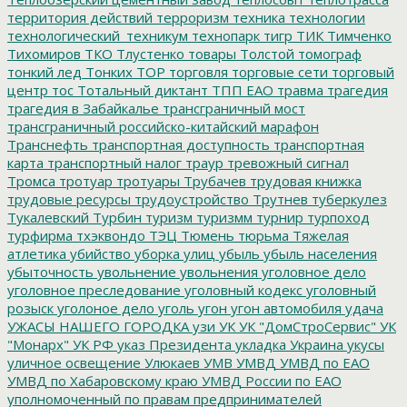
территория действий
терроризм
техника
технологии
технологический_техникум
технопарк
тигр
ТИК
Тимченко
Тихомиров
ТКО
Тлустенко
товары
Толстой
томограф
тонкий лед
Тонких
ТОР
торговля
торговые сети
торговый
центр
тос
Тотальный диктант
ТПП ЕАО
травма
трагедия
трагедия в Забайкалье
трансграничный мост
трансграничный российско-китайский марафон
Транснефть
транспортная доступность
транспортная
карта
транспортный налог
траур
тревожный сигнал
Тромса
тротуар
тротуары
Трубачев
трудовая книжка
трудовые ресурсы
трудоустройство
Трутнев
туберкулез
Тукалевский
Турбин
туризм
туризмм
турнир
турпоход
турфирма
тхэквондо
ТЭЦ
Тюмень
тюрьма
Тяжелая
атлетика
убийство
уборка улиц
убыль
убыль населения
убыточность
увольнение
увольнения
уголовное дело
уголовное преследование
уголовный кодекс
уголовный
розыск
уголоное дело
уголь
угон
угон автомобиля
удача
УЖАСЫ НАШЕГО ГОРОДКА
узи
УК
УК "ДомСтроСервис"
УК
"Монарх"
УК РФ
указ Президента
укладка
Украина
укусы
уличное освещение
Улюкаев
УМВ
УМВД
УМВД по ЕАО
УМВД по Хабаровскому краю
УМВД России по ЕАО
уполномоченный по правам предпринимателей