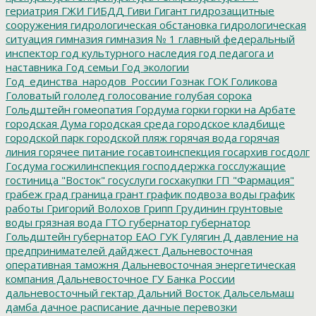
гериатрия
ГЖИ
ГИБДД
Гиви
Гигант
гидрозащитные
сооружения
гидрологическая обстановка
гидрологическая
ситуация
гимназия
гимназия № 1
главный федеральный
инспектор
год культурного наследия
год педагога и
наставника
Год семьи
Год экологии
Год_единства_народов_России
Гознак
ГОК
Голикова
Головатый
гололед
голосование
голубая сорока
Гольдштейн
гомеопатия
Гордума
горки
горки на Арбате
городская Дума
городская среда
городское кладбище
городской парк
городской пляж
горячая вода
горячая
линия
горячее питание
госавтоинспекция
госархив
госдолг
Госдума
госжилинспекция
господдержка
госслужащие
гостиница "Восток"
госуслуги
госхакупки
ГП "Фармация"
грабеж
град
граница
грант
график подвоза воды
график
работы
Григорий Волохов
Грипп
Грудинин
грунтовые
воды
грязная вода
ГТО
губернатор
губернатор
Гольдштейн
губернатор ЕАО
ГУК
Гулягин
Д
давление на
предпринимателей
дайджест
Дальневосточная
оперативная таможня
Дальневосточная энергетическая
компания
Дальневосточное ГУ Банка России
дальневосточный гектар
Дальний Восток
Дальсельмаш
дамба
дачное расписание
дачные перевозки