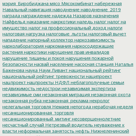
мэрия_Биробиджана
мясо
Мясокомбинат
набережная
Навальный
навигация
наводнение
наводнение_2019
награда
награждение
надежда
Назаров
назначения
Найфельд
наказание
накркотики
наледь
налог
налог на
имущество
налог на профессиональный доход
налоги
налоговая нагрузка
налоговые_льготы
налоговый вычет
нападение
напорный коллектор
наркозависимость
нарколаборатория
наркомания
наркосодержащие
растения
наркотики
нарушение прав инвалидов
нарушение тишины и покоя
нарушения пожарной
безопасности
насвай
население
насосная станция
Наталья
Баженова
наука
Наум Ливант
национальный рейтинг
национальный рейтинг тревожности
наципроект
нацпроект
нацпроекты
НДФЛ
неблагополучные семьи
недвижимость
недострои
независимая экспертиза
независимые сми
незаконная миграция
незаконная охота
незаконная рубка
незаконная_реклама
некролог
нелегальная торговля
Немаев
непогода
нерабочая неделя
несанкционированная_торговля
несанкционированный_митинг
несовершеннолетние
несчастный случай
Нетрезвый водитель
неуважение к
власти
неформальная занятость
нефть
Нижнеленинский