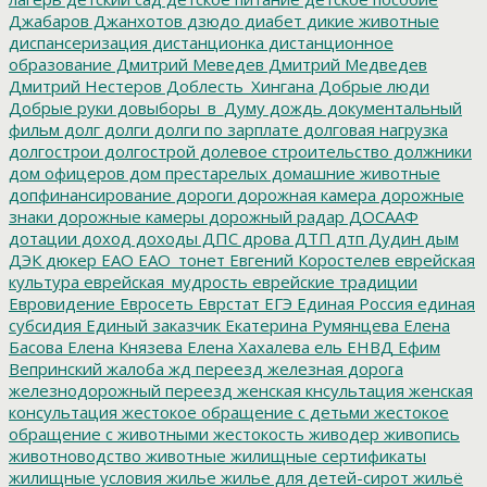
Джабаров
Джанхотов
дзюдо
диабет
дикие животные
диспансеризация
дистанционка
дистанционное
образование
Дмитрий Меведев
Дмитрий Медведев
Дмитрий Нестеров
Доблесть_Хингана
Добрые люди
Добрые руки
довыборы_в_Думу
дождь
документальный
фильм
долг
долги
долги по зарплате
долговая нагрузка
долгострои
долгострой
долевое строительство
должники
дом офицеров
дом престарелых
домашние животные
допфинансирование
дороги
дорожная камера
дорожные
знаки
дорожные камеры
дорожный радар
ДОСААФ
дотации
доход
доходы
ДПС
дрова
ДТП
дтп
Дудин
дым
ДЭК
дюкер
ЕАО
ЕАО_тонет
Евгений Коростелев
еврейская
культура
еврейская_мудрость
еврейские традиции
Евровидение
Евросеть
Еврстат
ЕГЭ
Единая Россия
единая
субсидия
Единый заказчик
Екатерина Румянцева
Елена
Басова
Елена Князева
Елена Хахалева
ель
ЕНВД
Ефим
Вепринский
жалоба
жд переезд
железная дорога
железнодорожный переезд
женская кнсультация
женская
консультация
жестокое обращение с детьми
жестокое
обращение с животными
жестокость
живодер
живопись
животноводство
животные
жилищные сертификаты
жилищные условия
жилье
жилье для детей-сирот
жильё