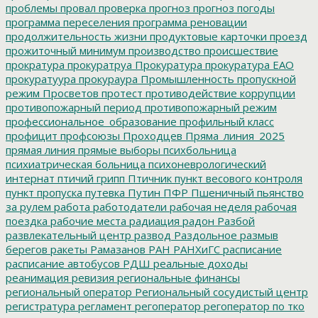
проблемы
провал
проверка
прогноз
прогноз погоды
программа переселения
программа реновации
продолжительность жизни
продуктовые карточки
проезд
прожиточный минимум
производство
происшествие
прократура
прокуратруа
Прокуратура
прокуратура ЕАО
прокуратуура
прокураура
Промышленность
пропускной
режим
Просветов
протест
противодействие коррупции
противопожарный период
противопожарный режим
профессиональное_образование
профильный класс
профицит
профсоюзы
Проходцев
Пряма_линия_2025
прямая линия
прямые выборы
психбольница
психиатрическая больница
психоневрологический
интернат
птичий грипп
Птичник
пункт весового контроля
пункт пропуска
путевка
Путин
ПФР
Пшеничный
пьянство
за рулем
работа
работодатели
рабочая неделя
рабочая
поездка
рабочие места
радиация
радон
Разбой
развлекательный центр
развод
Раздольное
размыв
берегов
ракеты
Рамазанов
РАН
РАНХиГС
расписание
расписание автобусов
РДШ
реальные доходы
реанимация
ревизия
региональные финансы
региональный оператор
Региональный сосудистый центр
регистратура
регламент
регоператор
регоператор по тко