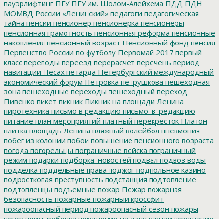
пауэрлифтинг
ПГУ
ПГУ им. Шолом-Алейхема
ПДД
ПДН
МОМВД России «Ленинский»
педагоги
педагогическая
тайна
пенсии
пенсионер
пенсионерка
пенсионеры
пенсионная грамотность
пенсионная реформа
пенсионные
накопления
пенсионный возраст
Пенсионный фонд
пенсия
Первенство России по футболу
Первомай 2017
первый
класс
переводы
переезд
перерасчет
перечень
период
навигации
Песах
петарда
Петербургский международный
экономический форум
Петровка
петрушкова
пешеходная
зона
пешеходные переходы
пешеходный переход
Пивенко
пикет
пикник
Пикник на площади Ленина
пиротехника
письмо в редакцию
письмо_в_редакцию
питание
план мероприятий
платный перекресток
Платон
плитка
площадь Ленина
пляжный волейбол
пневмония
побег из колонии
побои
повышение пенсионного возраста
погода
погорельцы
пограничные войска
пограничный
режим
подарки
подборка_новостей
подвал
подвоз воды
подделка
поддельные права
поджог
подпольное казино
подростковая преступность
подстанция
подтопление
подтопленцы
подъемные
пожар
Пожар
пожарная
безопасность
пожарные
пожарный кроссфит
пожароопасный период
пожароопасный сезон
пожары
поиск
поиск ребенка
покушение на дачу взятки
покушение