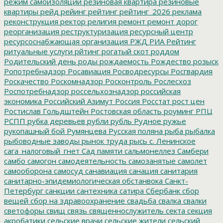
режим самоизоляции
резиновая квартира
резиновые
квартиры
рейд
рейинг
рейтинг
рейтинг_2026
реклама
реконструкция
ректор
религия
ремонт
ремонт дорог
реорганизация
реструктуризация
ресурсный центр
ресурсоснабжающая организация
РЖД
РИА Рейтинг
ритуальные услуги
рйтинг
рогатый скот
роддом
Родительский день
роды
рождаемость
Рождество
розыск
Ропотребнадзор
Росавиация
Росводресурсы
Росгвардия
Роскачество
Роскомнадзор
Росконтроль
Рослесхоз
Роспотребнадзор
россельхознадзор
российская
экономика
Российский Азимут
Россия
Росстат
рост цен
Ростислав Гольдштейн
Ростовская область
роуминг
РПЦ
РСПП
рубка деревьев
рубли
рубль
Рудное
ружье
рукопашный бой
Румянцева
Русская поляна
рыба
рыбалка
рыбоводные заводы
рынок труда
рысь
с. Ленинское
сага_налоговый_гнет
Сад памяти
сальмонеллез
Самбери
самбо
самогон
самодеятельность
самозанятые
самолет
самооборона
самосуд
санавиация
санация
санитария
санитарно-эпидемиологическая обстанвока
Санкт-
Петербург
санкции
сантехника
сатира
Сбербанк
сбор
вещей
сбор на здравоохранение
свадьба
свалка
свалки
светофоры
свищ
связь
священнослужитель
секта
секция
акробатики
сельские врачи
сельские жители
сельский