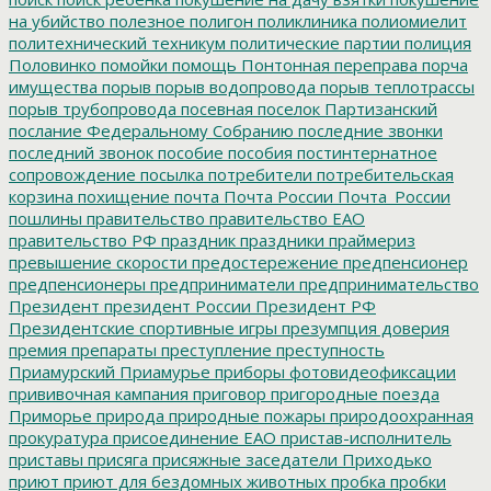
на убийство
полезное
полигон
поликлиника
полиомиелит
политехнический техникум
политические партии
полиция
Половинко
помойки
помощь
Понтонная переправа
порча
имущества
порыв
порыв водопровода
порыв теплотрассы
порыв трубопровода
посевная
поселок Партизанский
послание Федеральному Собранию
последние звонки
последний звонок
пособие
пособия
постинтернатное
сопровождение
посылка
потребители
потребительская
корзина
похищение
почта
Почта России
Почта_России
пошлины
правительство
правительство ЕАО
правительство РФ
праздник
праздники
праймериз
превышение скорости
предостережение
предпенсионер
предпенсионеры
предприниматели
предпринимательство
Президент
президент России
Президент РФ
Президентские спортивные игры
презумпция доверия
премия
препараты
преступление
преступность
Приамурский
Приамурье
приборы фотовидеофиксации
прививочная кампания
приговор
пригородные поезда
Приморье
природа
природные пожары
природоохранная
прокуратура
присоединение ЕАО
пристав-исполнитель
приставы
присяга
присяжные заседатели
Приходько
приют
приют для бездомных животных
пробка
пробки