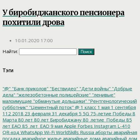
У биробиджанского пенсионера
похитили дрова
10.01.2020 17:00
Найти:
Тэги
"@"
"Банк приколов"
"Бествидео"
"Дети войны"
"Добрые
дела"
"железобетонные полицейские"
"ленивые"
малоимущие
"обманутые дольщики"
"Рентгенологический
субботник"
"Цементный поток"
@
1 класс
1 мая
1 сентября
112
2018
23 февраля
31 декабря
5
5G
75-летие Победы
8
Марта
80 лет
80 лет Биробиджану
80_летие_Победы
85
лет ЕАО
85_лет_ЕАО
9 мая
Apple
Forbes
Instagram
L-410
QR-код
WhatsApp
Wi-Fi
WorldSkills Russia
аборты
аварийная
посадка
аварийное жилье
аварийные дома
аварийный дом