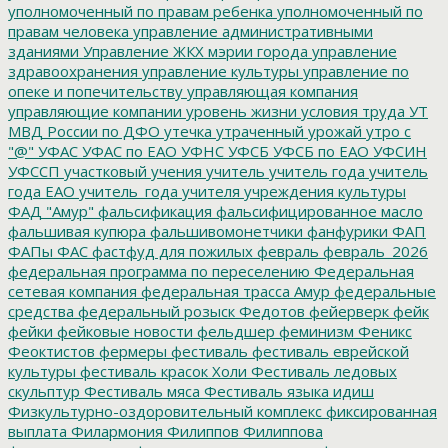
уполномоченный по правам ребенка
уполномоченный по
правам человека
управление административными
зданиями
Управление ЖКХ мэрии города
управление
здравоохранения
управление культуры
управление по
опеке и попечительству
управляющая компания
управляющие компании
уровень жизни
условия труда
УТ
МВД России по ДФО
утечка
утраченный урожай
утро с
"@"
УФАС
УФАС по ЕАО
УФНС
УФСБ
УФСБ по ЕАО
УФСИН
УФССП
участковый
учения
учитель
учитель года
учитель
года ЕАО
учитель_года
учителя
учреждения культуры
ФАД "Амур"
фальсификация
фальсифицированное масло
фальшивая купюра
фальшивомонетчики
фанфурики
ФАП
ФАПы
ФАС
фастфуд для пожилых
февраль
февраль_2026
федеральная программа по переселению
Федеральная
сетевая компания
федеральная трасса Амур
федеральные
средства
федеральный розыск
Федотов
фейерверк
фейк
фейки
фейковые новости
фельдшер
феминизм
Феникс
Феоктистов
фермеры
фестиваль
фестиваль еврейской
культуры
фестиваль красок Холи
Фестиваль ледовых
скульптур
Фестиваль мяса
Фестиваль языка идиш
Физкультурно-оздоровительный комплекс
фиксированная
выплата
Филармония
Филиппов
Филиппова