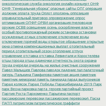
онкологическая служба
онкология
онлайн-концерт
ОНФ
ОНФ "Генеральная уборка"
опасные сайты
ОПГ
операция
должник
оплата труда
Оплот
оползень
оппозиция
оправдательный приговор
опровержение
опрос
оптимизация
ОПФР
ОРВИ
организация пчеловодов
оружие
ОСВВ
освещение
осень
оскорбление власти
особый противопожарный режим
остановка
остановки
осужденные
отдых
отключение
отключение воды
отключение горячей воды
открытое обращение
открытые
окна
отмена компенсационных выплат
отопительный
период
отопительный сезон
отопление
отпуск
отравление
отставка
отставка Левинталя и Коростелёва
отцы города
отцы-одиночки
отчетность
охота
охрана
труда
очереди
очередь на жилье
очистные сооружения
Павел Малышев
Павлова
паводок
падение
пал
палаточный
лагерь
Палькина
Памфилова
памятная акция
памятник
памятник-мемориал
память
панихида
парад выпускников
Парад колясок
Парад Победы
Парасибириада-2019
Парк
парк Весна
парковка
парта_героев
партийный проект
Партия Роста
Пархоменко
Парыгина
паспорт
пассажирские перевозки
пассажирские перевозки\
Пасха
ПАТП
патриотизм
патриотическое граффити