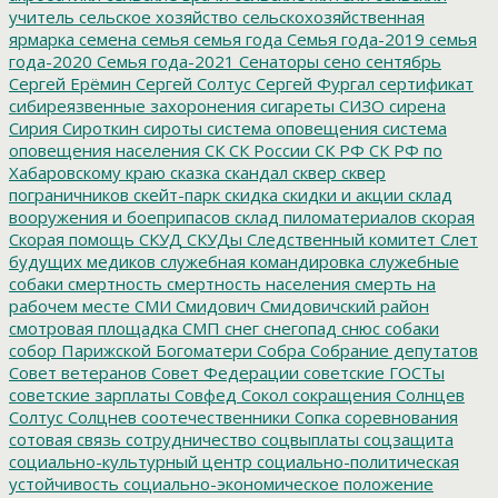
учитель
сельское хозяйство
сельскохозяйственная
ярмарка
семена
семья
семья года
Семья года-2019
семья
года-2020
Семья года-2021
Сенаторы
сено
сентябрь
Сергей Ерёмин
Сергей Солтус
Сергей Фургал
сертификат
сибиреязвенные захоронения
сигареты
СИЗО
сирена
Сирия
Сироткин
сироты
система оповещения
система
оповещения населения
СК
СК России
СК РФ
СК РФ по
Хабаровскому краю
сказка
скандал
сквер
сквер
пограничников
скейт-парк
скидка
скидки и акции
склад
вооружения и боеприпасов
склад пиломатериалов
скорая
Скорая помощь
СКУД
СКУДы
Следственный комитет
Слет
будущих медиков
служебная командировка
служебные
собаки
смертность
смертность населения
смерть на
рабочем месте
СМИ
Смидович
Смидовичский район
смотровая площадка
СМП
снег
снегопад
снюс
собаки
собор Парижской Богоматери
Собра
Собрание депутатов
Совет ветеранов
Совет Федерации
советские ГОСТы
советские зарплаты
Совфед
Сокол
сокращения
Солнцев
Солтус
Солцнев
соотечественники
Сопка
соревнования
сотовая связь
сотрудничество
соцвыплаты
соцзащита
социально-культурный центр
социально-политическая
устойчивость
социально-экономическое положение