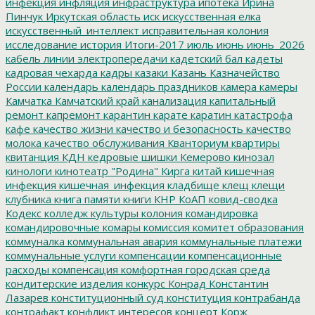
инфекция
инфляция
инфраструктура
ипотека
Ирина
Пинчук
Иркутская область
иск
искусственная елка
искусственный_интеллект
исправительная колония
исследование
история
Итоги-2017
июль
июнь
июнь_2026
кабель линии электропередачи
кадетский бал
кадеты
кадровая чехарда
кадры
казаки
Казань
Казначейство
России
календарь
календарь праздников
камера
камеры
Камчатка
Камчатский край
канализация
капитальный
ремонт
капремонт
карантин
карате
каратин
катастрофа
кафе
качество жизни
качество и безопасность
качество
молока
качество обслуживания
Кванториум
квартиры
квитанция
КДН
кедровые шишки
Кемерово
кинозал
кинологи
кинотеатр "Родина"
Кирга
китай
кишечная
инфекция
кишечная_инфекция
кладбище
клещ
клещи
клубника
книга памяти
книги
КНР
КоАП
ковид-сводка
Кодекс
колледж культуры
колония
командировка
командировочные
комары
комиссия
комитет образования
коммуналка
коммунальная авария
коммунальные платежи
коммунальные услуги
компенсации
компенсационные
расходы
компенсация
комфортная городская среда
кондитерские изделия
конкурс
Конрад
Константин
Лазарев
конституционный суд
конституция
контрабанда
контрафакт
конфликт интересов
концерт
Корж