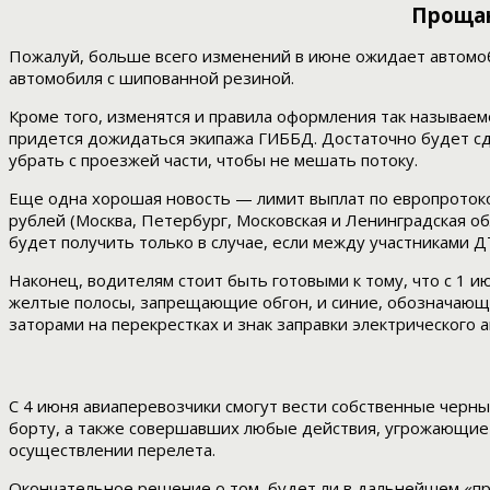
Прощан
Пожалуй, больше всего изменений в июне ожидает автомоб
автомобиля с шипованной резиной.
Кроме того, изменятся и правила оформления так называем
придется дожидаться экипажа ГИББД. Достаточно будет сд
убрать с проезжей части, чтобы не мешать потоку.
Еще одна хорошая новость — лимит выплат по европротоколу
рублей (Москва, Петербург, Московская и Ленинградская об
будет получить только в случае, если между участниками Д
Наконец, водителям стоит быть готовыми к тому, что с 1 и
желтые полосы, запрещающие обгон, и синие, обозначающ
заторами на перекрестках и знак заправки электрического 
С 4 июня авиаперевозчики смогут вести собственные черны
борту, а также совершавших любые действия, угрожающие б
осуществлении перелета.
Окончательное решение о том, будет ли в дальнейшем «про