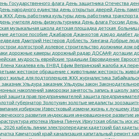
нь Государственного флага
День защитника Отечества
ден
ень народного единства
день открытых дверей
День памят
а ЖКХ
День работника культуры
день работника транспорта
день учителя
день физкультурника
День флага России
День
ская музыкальная школа
детская площадка
детская_больниц
ание
детское пособие
Джабаров
Джанхотов
дзюдо
диабет
ди
едведев
Дмитрий Нестеров
Доблесть_Хингана
Добрые люд
острои
долгострой
долевое строительство
должники
дом о
аки
дорожные камеры
дорожный радар
ДОСААФ
дотации
до
ейская_мудрость
еврейские традиции
Евровидение
Евросе
Елена Хахалева
ель
ЕНВД
Ефим Вепринский
жалоба
жд пере
детьми
жестокое обращение с животными
жестокость
живо
ирот
жильё для подтопленцев
ЖКХ
журналистика
Забайкальск
м
заказник Ульдура
заказник Ульдуры
закон
Законодательное
ионных накоплений
заморозки
занятость
запись в школу
запо
дей
защита прав предпринимателей
защита предпринимате
лотой губернатор
Золотухин
золотые медалисты
зоозащит
ампания
избирком
Известковый
измени жизнь к лучшему
Изр
овеческого развития
индексация
инновационное развитие
ин
раструктура
ипотека
Ирина Пинчук
Иркутская область
иск
ис
ь_2026
кабель линии электропередачи
кадетский бал
кадеты
мчатка
Камчатский край
канализация
капитальный ремонт
кап