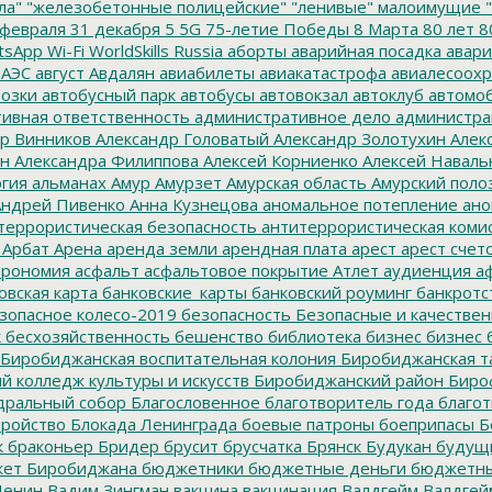
ла"
"железобетонные полицейские"
"ленивые" малоимущие
"
февраля
31 декабря
5
5G
75-летие Победы
8 Марта
80 лет
8
tsApp
Wi-Fi
WorldSkills Russia
аборты
аварийная посадка
авари
 АЭС
август
Авдалян
авиабилеты
авиакатастрофа
авиалесоохр
озки
автобусный парк
автобусы
автовокзал
автоклуб
автомо
ивная ответственность
административное дело
администра
р Винников
Александр Головатый
Александр Золотухин
Алек
ин
Александра Филиппова
Алексей Корниенко
Алексей Наваль
гия
альманах
Амур
Амурзет
Амурская область
Амурский поло
ндрей Пивенко
Анна Кузнецова
аномальное потепление
ано
террористическая безопасность
антитеррористическая коми
Арбат
Арена
аренда земли
арендная плата
арест
арест счет
трономия
асфальт
асфальтовое покрытие
Атлет
аудиенция
аф
овская карта
банковские_карты
банковский роуминг
банкротс
зопасное колесо-2019
безопасность
Безопасные и качестве
к
бесхозяйственность
бешенство
библиотека
бизнес
бизнес 
Биробиджанская воспитательная колония
Биробиджанская т
 колледж культуры и искусств
Биробиджанский район
Биро
дральный собор
Благословенное
благотворитель года
благот
тройство
Блокада Ленинграда
боевые патроны
боеприпасы
Б
к
браконьер
Бридер
брусит
брусчатка
Брянск
Будукан
будущи
ет Биробиджана
бюджетники
бюджетные деньги
бюджетны
Ленин
Вадим Зингман
вакцина
вакцинация
Валдгейм
Валдгей