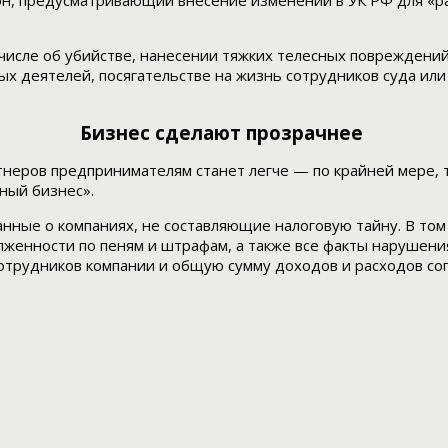
акон, предусматривающий внесение изменений в УК РФ для «
 числе об убийстве, нанесении тяжких телесных повреждений
ых деятелей, посягательстве на жизнь сотрудников суда ил
Бизнес сделают прозрачнее
тнеров предпринимателям станет легче — по крайней мере,
ный бизнес».
анные о компаниях, не составляющие налоговую тайну. В т
женности по пеням и штрафам, а также все факты нарушения
сотрудников компании и общую сумму доходов и расходов со