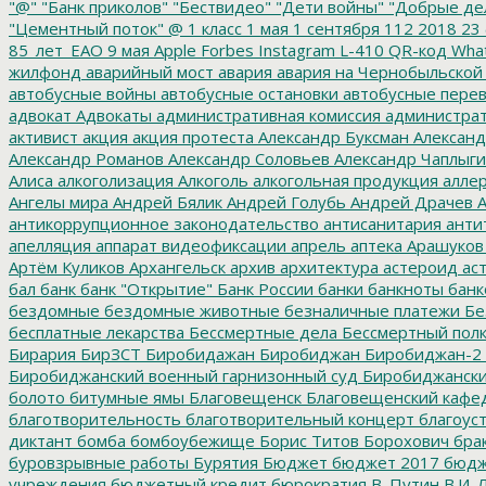
"@"
"Банк приколов"
"Бествидео"
"Дети войны"
"Добрые де
"Цементный поток"
@
1 класс
1 мая
1 сентября
112
2018
23 
85_лет_ЕАО
9 мая
Apple
Forbes
Instagram
L-410
QR-код
Wha
жилфонд
аварийный мост
авария
авария на Чернобыльской
автобусные войны
автобусные остановки
автобусные перев
адвокат
Адвокаты
административная комиссия
администрат
активист
акция
акция протеста
Александр Буксман
Александ
Александр Романов
Александр Соловьев
Александр Чаплыг
Алиса
алкоголизация
Алкоголь
алкогольная продукция
аллер
Ангелы мира
Андрей Бялик
Андрей Голубь
Андрей Драчев
А
антикоррупционное законодательство
антисанитария
анти
апелляция
аппарат видеофиксации
апрель
аптека
Арашуков
Артём Куликов
Архангельск
архив
архитектура
астероид
ас
бал
банк
банк "Открытие"
Банк России
банки
банкноты
банк
бездомные
бездомные животные
безналичные платежи
Бе
бесплатные лекарства
Бессмертные дела
Бессмертный пол
Бирария
БирЗСТ
Биробидажан
Биробиджан
Биробиджан-2
Биробиджанский военный гарнизонный суд
Биробиджанский
болото
битумные ямы
Благовещенск
Благовещенский кафе
благотворительность
благотворительный концерт
благоус
диктант
бомба
бомбоубежище
Борис Титов
Борохович
бра
буровзрывные работы
Бурятия
Бюджет
бюджет 2017
бюдж
учреждения
бюджетный кредит
бюрократия
В. Путин
В.И. 