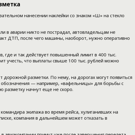
азметка
зательном нанесении наклейки со знаком «Ш» на стекло
ли в аварии никто не пострадал, автовладельцам не
акт ДТП, после чего машины, наоборот, нужно оперативно
в, где и так действует повышенный лимит в 400 тыс.
оит учесть, что выплаты свыше 100 тыс. рублей можно
рт дорожной разметки. По нему, на дорогах могут появиться
е обозначения — например, «вафельницы» для борьбы с
ую разметку начнут еще не скоро.
 командира экипажа во время рейса, хулиганивших на
писке, компания в дальнейшем может отказать в
, в авиакомпании примут уже после завершения перелета.