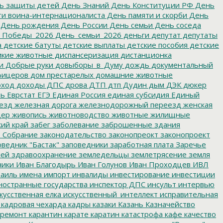
ь защиты детей
День Знаний
День Конституции РФ
День
и воина-интернационалиста
День памяти и скорби
День
День рождения
День России
День семьи
День соседа
_Победы_2026
День_семьи_2026
деньги
депутат
депутаты
а
детские батуты
детские выплаты
детские пособия
детские
кие животные
диспансеризация
дистанционка
и
Добрые руки
довыборы_в_Думу
дождь
документальный
фицеров
дом престарелых
домашние животные
ход
доходы
ДПС
дрова
ДТП
дтп
Дудин
дым
ДЭК
дюкер
ть
Еврстат
ЕГЭ
Единая Россия
единая субсидия
Единый
езд
железная дорога
железнодорожный переезд
женская
дер
живопись
животноводство
животные
жилищные
ий край
забег
заболевание
заброшенные здания
 Собрание
законодательство
законопреокт
законопроект
ведник "Бастак"
заповедники
заработная плата
Заречье
лей
здравоохранение
земледельцы
землетрясение
земля
ники
Иван Благодырь
Иван Голунов
Иван Проходцев
ИВЛ
аиль
имена
импорт
инвалиды
инвестирование
инвестиции
остранные государства
инспектор ДПС
инсульт
интервью
кусственная елка
искусственный_интеллект
исправительная
кадровая чехарда
кадры
казаки
Казань
Казначейство
ремонт
карантин
карате
каратин
катастрофа
кафе
качество