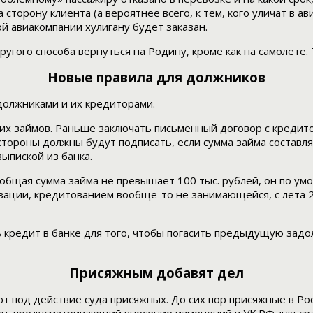
а сторону клиента (а вероятнее всего, к тем, кого уличат в
ой авиакомпании хулигану будет заказан.
ругого способа вернуться на Родину, кроме как на самолете.
Новые правила для должников
должниками и их кредиторами.
х займов. Раньше заключать письменный договор с кредито
ороны должны будут подписать, если сумма займа составляет
ыпиской из банка.
а общая сумма займа не превышает 100 тыс. рублей, он по у
зации, кредитованием вообще-то не занимающейся, с лета 
 кредит в банке для того, чтобы погасить предыдущую задол
Присяжным добавят дел
т под действие суда присяжных. До сих пор присяжные в Рос