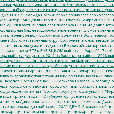
изм
вандалы
Васильева
ВВО
ВВП
Вебер
Великан
Великая Окт
ерховный суд
весенние каникулы
весенний призыв
ветер
ве
иджан
ВЖС "Надежда России"
взрыв
взрыв газа
взрыв газово
рёл
Виктор Солнцев
викторина
Винников
вице-премьер
ВИЧ
р Якушев
власть
внеплановая проверка
Внешний долг
внутр
донапорная башня
водоснабжение
военная служба
военные
окзал
волейбол
волк
Волонтеры
Волочаевка
Волочаевская б
емент
Восточный военный округ
Восточный экономический ф
фестиваль молодежи и студентов
Всероссийская перепись н
а_с_населением
ВТБъ
ВУЗ
ВЦИОМ
выборы
выборы 2017
выбо
тора
выборы_депутатов_2019
выборы_мэра
выборы-2018
вы
и
выпускной
выпускной_2026
высококвалифицированные спе
вание
вытрезвители
выходной
выходные
Вьетнам
ВЭФ
ВЭФ
а
гараж
гаражи
Гаршин
ГДК
Генеральная прокуратура
генпро
новка
гидрологическая ситуация
гимназия
гимназия № 1
глав
а_народов_России
Гознак
ГОК
Голикова
Головатый
гололед
г
реда
городское кладбище
городской парк
городской пляж
гор
осслужащие
гостиница "Восток"
госуслуги
госхакупки
ГП "Фар
е воды
грязная вода
ГТО
губернатор
губернатор Гольдштей
я таможня
Дальневосточная энергетическая компания
Дальне
чные перевозки
дачный_сезон_2026
ДВЖД
Движение общес
декларационная компания
декларация
декларация о дохода