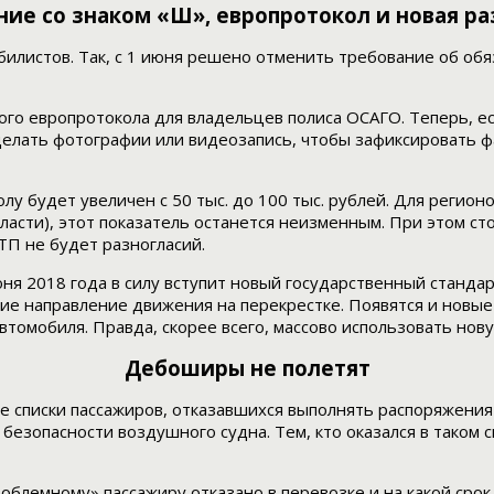
ие со знаком «Ш», европротокол и новая р
илистов. Так, с 1 июня решено отменить требование об обя
ого европротокола для владельцев полиса ОСАГО. Теперь, ес
елать фотографии или видеозапись, чтобы зафиксировать ф
 будет увеличен с 50 тыс. до 100 тыс. рублей. Для регионо
ласти), этот показатель останется неизменным. При этом ст
ТП не будет разногласий.
юня 2018 года в силу вступит новый государственный станда
ие направление движения на перекрестке. Появятся и новы
автомобиля. Правда, скорее всего, массово использовать нов
Дебоширы не полетят
е списки пассажиров, отказавшихся выполнять распоряжения
езопасности воздушного судна. Тем, кто оказался в таком с
блемному» пассажиру отказано в перевозке и на какой срок