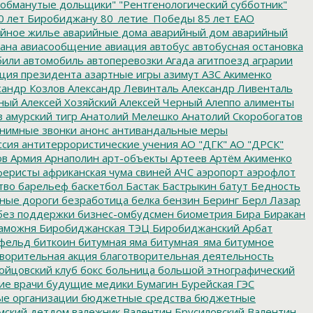
обманутые дольщики"
"Рентгенологический субботник"
0 лет Биробиджану
80_летие_Победы
85 лет ЕАО
йное жилье
аварийные дома
аварийный дом
аварийный
ана
авиасообщение
авиация
автобус
автобусная остановка
били
автомобиль
автоперевозки
Агада
агитпоезд
аграрии
ция президента
азартные игры
азимут
АЗС
Акименко
сандр Козлов
Александр Левинталь
Александр Ливенталь
ный
Алексей Хозяйский
Алексей Черный
Алеппо
алименты
з
амурский тигр
Анатолий Мелешко
Анатолий Скоробогатов
нимные звонки
анонс
антивандальные меры
ссия
антитеррористические учения
АО "ДГК"
АО "ДРСК"
ов
Армия
Арнаполин
арт-объекты
Артеев
Артём Акименко
еристы
африканская чума свиней
АЧС
аэропорт
аэрофлот
тво
барельеф
баскетбол
Бастак
Бастрыкин
батут
Бедность
нные дороги
безработица
белка
бензин
Беринг
Берл Лазар
без поддержки
бизнес-омбудсмен
биометрия
Бира
Биракан
аможня
Биробиджанская ТЭЦ
Биробиджанский Арбат
фельд
биткоин
битумная яма
битумная_яма
битумное
ворительная акция
благотворительная деятельность
ойцовский клуб
бокс
больница
большой этнографический
е врачи
будущие медики
Бумагин
Бурейская ГЭС
е организации
бюджетные средства
бюджетные
мский детдом
валежник
Валентин Брусиловский
Валентин