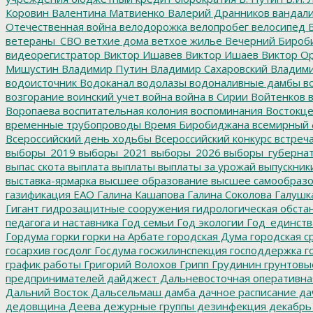
Коровин
Валентина Матвиенко
Валерий Дранников
вандал
Отечественная война
велодорожка
велопробег
велосипед
В
ветераны_СВО
ветхие дома
ветхое жилье
Вечерний Бироб
видеорегистратор
Виктор Ишавев
Виктор Ишаев
Виктор О
Мишустин
Владимир Путин
Владимир Сахаровский
Владими
водоисточник
Водоканал
водолазы
водоналивные дамбы
во
возгорание
воинский учет
война
война в Сирии
Войтенков
в
Воропаева
воспитательная колония
воспоминания
Востокц
временные трубопроводы
Время Биробиджана
всемирный 
Всероссийский день ходьбы
Всероссийский конкурс
встреч
выборы_2019
выборы_2021
выборы_2026
выборы_губерна
выпас скота
выплата
выплаты
выплаты за урожай
выпускник
выставка-ярмарка
высшее образование
высшее самообразо
газификация ЕАО
Галина Кашапова
Галина Соколова
Галушк
Гигант
гидрозащитные сооружения
гидрологическая обста
педагога и наставника
Год семьи
Год экологии
Год_единств
Гордума
горки
горки на Арбате
городская Дума
городская с
госархив
госдолг
Госдума
госжилинспекция
господдержка
г
график работы
Григорий Волохов
Грипп
Грудинин
грунтовы
предпринимателей
дайджест
Дальневосточная оперативна
Дальний Восток
Дальсельмаш
дамба
дачное расписание
да
дедовщина
Деева
дежурные группы
дезинфекция
декабрь