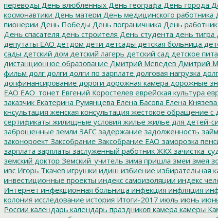
переводы
День влюбленных
День географа
День города
Де
космонавтики
День матери
День медицинского работника
Д
пионерии
День Победы
День пограничника
День работник
День спасателя
день строителя
День студента
день тигра
депутаты ЕАО
детдом
дети
детсады
детская больница
дет
сады
детский дом
детский лагерь
детский сад
детское пит
дистанционное образование
Дмитрий Меведев
Дмитрий М
фильм
долг
долги
долги по зарплате
долговая нагрузка
долг
допфинансирование
дороги
дорожная камера
дорожные зн
ЕАО
ЕАО_тонет
Евгений Коростелев
еврейская культура
евр
заказчик
Екатерина Румянцева
Елена Басова
Елена Князева
кнсультация
женская консультация
жестокое обращение с 
сертификаты
жилищные условия
жилье
жилье для детей-с
заброшенные земли
ЗАГС
задержание
задолженность
зай
законороект
Заксобрание
Заксобрание ЕАО
заморозка пенс
зарплата
зарплаты
заслуженный работник ЖКХ
зачистка_су
земский доктор
Земский_учитель
зима пришла
змеи
змея
зо
ивс
Игорь Ткачев
игрушки
идиш
избиение
избирательная к
инвестиционные проекты
индекс самоизоляции
индекс чел
Интернет
инфекционная больница
инфекция
инфляция
инф
колония
исследование
история
Итоги-2017
июль
июнь
июн
России
календарь
календарь праздников
камера
камеры
Ка