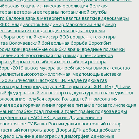
ябрьская социалистическая революция
Великая
теран
ветераны
ветераны пограничной службы
го баллона
взрыв метеорита
взятка
взятки
видеокамеры
ВККС
Владивосток
Владимир Марковский
Владимир
енняя политика
вода
водители
водка
водоемы
 сборы
военный комиссар
ВОЗ
возврат_стеклотары
итва
Волочаевский бой
вольная борьба
Ворожбит
орум
врач
врачебные ошибки
врачи
вредные привычки
аселения
Всероссийская спартакиада пенсионеров
ры губернатора
выборы мэра
выборы ректора
боры-2019
вывоз мусора
выгребные ямы
вымогательство
циалисты
высокотехнологичная_медпомощь
выставка
_2026
Вячеслав Пастухов
Г.И. Радде
гадюка
газ
куратура
Генпрокуратура РФ
гериатрия
ГЖИ
ГИБДД
Гиви
ный федеральный инспектор
год культурного наследия
год
олосование
голубая сорока
Гольдштейн
гомеопатия
ячая вода
горячая линия
горячее питание
госавтоинспекция
мация"
грабеж
град
граница
грант
график подвоза воды
н
губернатор ЕАО
ГУК
Гулягин
Д
давление на
восточное ГУ Банка России
дальневосточный гектар
твенный контроль
двор
Дворы
ДГК
дебош
дебошир
х
дело Ельчина
демография
демогрфия
денежные