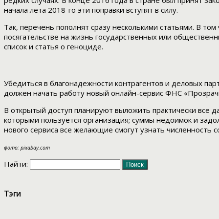
редких случаях. В конце 2016 года в стране был принят з
начала лета 2018-го эти поправки вступят в силу.
Так, перечень пополнят сразу несколькими статьями. В том
посягательстве на жизнь государственных или общественн
список и статья о геноциде.
Убедиться в благонадежности контрагентов и деловых пар
должен начать работу новый онлайн-сервис ФНС «Прозрач
В открытый доступ планируют выложить практически все д
которыми пользуется организация; суммы недоимок и задол
нового сервиса все желающие смогут узнать численность 
фото: pixabay.com
Найти:
Тэги