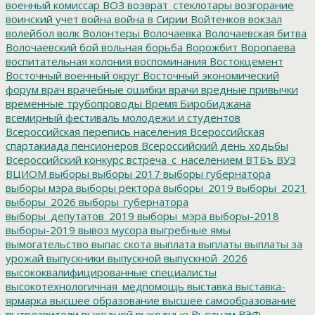
военный комиссар
ВОЗ
возврат_стеклотары
возгорание
воинский учет
война
война в Сирии
Войтенков
вокзал
волейбол
волк
Волонтеры
Волочаевка
Волочаевская битва
Волочаевский бой
вольная борьба
Ворожбит
Воропаева
воспитательная колония
воспоминания
Востокцемент
Восточный военный округ
Восточный экономический
форум
врач
врачебные ошибки
врачи
вредные привычки
временные трубопроводы
Время Биробиджана
всемирный фестиваль молодежи и студентов
Всероссийская перепись населения
Всероссийская
спартакиада пенсионеров
Всероссийский день ходьбы
Всероссийский конкурс
встреча_с_населением
ВТБъ
ВУЗ
ВЦИОМ
выборы
выборы 2017
выборы губернатора
выборы мэра
выборы ректора
выборы_2019
выборы_2021
выборы_2026
выборы_губернатора
выборы_депутатов_2019
выборы_мэра
выборы-2018
выборы-2019
вывоз мусора
выгребные ямы
вымогательство
выпас скота
выплата
выплаты
выплаты за
урожай
выпускники
выпускной
выпускной_2026
высококвалифицированные специалисты
высокотехнологичная_медпомощь
выставка
выставка-
ярмарка
высшее образование
высшее самообразование
вытрезвители
выходной
выходные
Вьетнам
ВЭФ