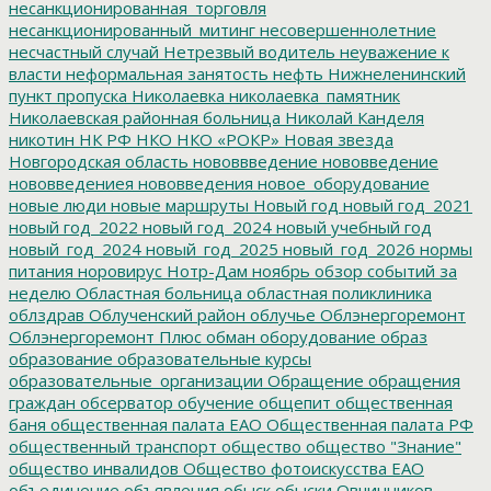
несанкционированная_торговля
несанкционированный_митинг
несовершеннолетние
несчастный случай
Нетрезвый водитель
неуважение к
власти
неформальная занятость
нефть
Нижнеленинский
пункт пропуска
Николаевка
николаевка_памятник
Николаевская районная больница
Николай Канделя
никотин
НК РФ
НКО
НКО «РОКР»
Новая звезда
Новгородская область
нововвведение
нововведение
нововведениея
нововведения
новое_оборудование
новые люди
новые маршруты
Новый год
новый год_2021
новый год_2022
новый год_2024
новый учебный год
новый_год_2024
новый_год_2025
новый_год_2026
нормы
питания
норовирус
Нотр-Дам
ноябрь
обзор событий за
неделю
Областная больница
областная поликлиника
облздрав
Облученский район
облучье
Облэнергоремонт
Облэнергоремонт Плюс
обман
оборудование
образ
образование
образовательные курсы
образовательные_организации
Обращение
обращения
граждан
обсерватор
обучение
общепит
общественная
баня
общественная палата ЕАО
Общественная палата РФ
общественный транспорт
общество
общество "Знание"
общество инвалидов
Общество фотоискусства ЕАО
объединение
объявления
обыск
обыски
Овчинников