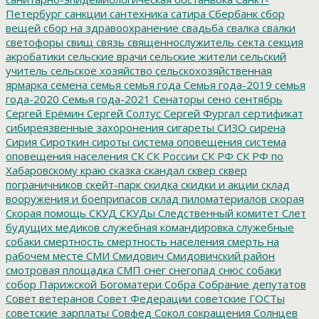
Петербург
санкции
сантехника
сатира
Сбербанк
сбор
вещей
сбор на здравоохранение
свадьба
свалка
свалки
светофоры
свищ
связь
священнослужитель
секта
секция
акробатики
сельские врачи
сельские жители
сельский
учитель
сельское хозяйство
сельскохозяйственная
ярмарка
семена
семья
семья года
Семья года-2019
семья
года-2020
Семья года-2021
Сенаторы
сено
сентябрь
Сергей Ерёмин
Сергей Солтус
Сергей Фургал
сертификат
сибиреязвенные захоронения
сигареты
СИЗО
сирена
Сирия
Сироткин
сироты
система оповещения
система
оповещения населения
СК
СК России
СК РФ
СК РФ по
Хабаровскому краю
сказка
скандал
сквер
сквер
пограничников
скейт-парк
скидка
скидки и акции
склад
вооружения и боеприпасов
склад пиломатериалов
скорая
Скорая помощь
СКУД
СКУДы
Следственный комитет
Слет
будущих медиков
служебная командировка
служебные
собаки
смертность
смертность населения
смерть на
рабочем месте
СМИ
Смидович
Смидовичский район
смотровая площадка
СМП
снег
снегопад
снюс
собаки
собор Парижской Богоматери
Собра
Собрание депутатов
Совет ветеранов
Совет Федерации
советские ГОСТы
советские зарплаты
Совфед
Сокол
сокращения
Солнцев