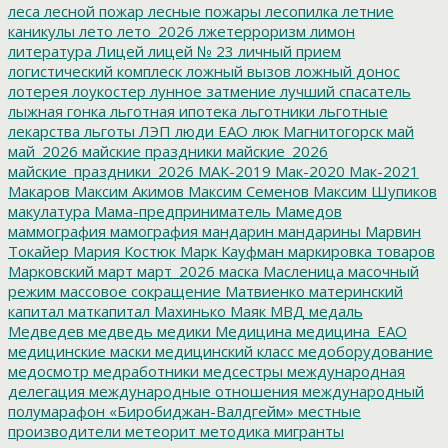
леса
лесной пожар
лесные пожары
лесопилка
летние
каникулы
лето
лето_2026
лжетерроризм
лимон
литература
Лицей
лицей № 23
личный прием
логистический комплеск
ложный вызов
ложный донос
лотерея
лоукостер
лунное затмение
лучший спасатель
лыжная гонка
льготная ипотека
льготники
льготные
лекарства
льготы
ЛЭП
люди ЕАО
люк
Магнитогорск
май
май_2026
майские праздники
майские_2026
майские_праздники_2026
МАК-2019
Мак-2020
Мак-2021
Макаров
Максим Акимов
Максим Семенов
Максим Шупиков
макулатура
Мама-предприниматель
Мамедов
маммография
мамография
мандарин
мандарины
Марвин
Токайер
Мария Костюк
Марк Кауфман
маркировка товаров
Марковский
март
март_2026
маска
Масленица
масочный
режим
массовое сокращение
Матвиенко
материнский
капитал
маткапитал
Махинько
Маяк
МВД
медаль
Медведев
медведь
медики
Медицина
медицина_ЕАО
медицинские маски
медицинский класс
медоборудование
медосмотр
медработники
медсестры
международная
делегация
международные отношения
международный
полумарафон «Биробиджан-Валдгейм»
местные
производители
метеорит
методика
мигранты