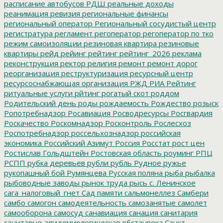
расписание автобусов
РДШ
реальные доходы
реанимация
ревизия
региональные финансы
региональный оператор
Региональный сосудистый центр
регистратура
регламент
регоператор
регоператор по тко
режим самоизоляции
резиновая квартира
резиновые
квартиры
рейд
рейинг
рейтинг
рейтинг_2026
реклама
реконструкция
ректор
религия
ремонт
ремонт дорог
реорганизация
реструктуризация
ресурсный центр
ресурсоснабжающая организация
РЖД
РИА Рейтинг
ритуальные услуги
рйтинг
рогатый скот
роддом
Родительский день
роды
рождаемость
Рождество
розыск
Ропотребнадзор
Росавиация
Росводресурсы
Росгвардия
Роскачество
Роскомнадзор
Росконтроль
Рослесхоз
Роспотребнадзор
россельхознадзор
российская
экономика
Российский Азимут
Россия
Росстат
рост цен
Ростислав Гольдштейн
Ростовская область
роуминг
РПЦ
РСПП
рубка деревьев
рубли
рубль
Рудное
ружье
рукопашный бой
Румянцева
Русская поляна
рыба
рыбалка
рыбоводные заводы
рынок труда
рысь
с. Ленинское
сага_налоговый_гнет
Сад памяти
сальмонеллез
Самбери
самбо
самогон
самодеятельность
самозанятые
самолет
самооборона
самосуд
санавиация
санация
санитария
санитарно-эпидемиологическая обстанвока
Санкт-