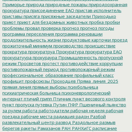
Приморье
природа
природные пожары
природоохранная
прокуратура
присоединение ЕАО
пристав-исполнитель
приставы
присяга
присяжные заседатели
Приходько
приют
приют для бездомных животных
пробка
пробки
проблемы
провал
проверка
прогноз
прогноз погоды
программа переселения
программа реновации
продолжительность жизни
продуктовые карточки
проезд
прожиточный минимум
производство
происшествие
прократура
прокуратруа
Прокуратура
прокуратура ЕАО
прокуратуура
прокураура
Промышленность
пропускной
режим
Просветов
протест
противодействие коррупции
противопожарный период
противопожарный режим
профессиональное_образование
профильный класс
профицит
профсоюзы
Проходцев
Пряма_линия_2025
прямая линия
прямые выборы
психбольница
психиатрическая больница
психоневрологический
интернат
птичий грипп
Птичник
пункт весового контроля
пункт пропуска
путевка
Путин
ПФР
Пшеничный
пьянство
за рулем
работа
работодатели
рабочая неделя
рабочая
поездка
рабочие места
радиация
радон
Разбой
развлекательный центр
развод
Раздольное
размыв
берегов
ракеты
Рамазанов
РАН
РАНХиГС
расписание