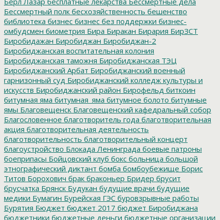
Берл Лазар
бесплатные лекарства
Бессмертные дела
Бессмертный полк
бесхозяйственность
бешенство
библиотека
бизнес
бизнес без поддержки
бизнес-
омбудсмен
биометрия
Бира
Биракан
Бирария
БирЗСТ
Биробидажан
Биробиджан
Биробиджан-2
Биробиджанская воспитательная колония
Биробиджанская таможня
Биробиджанская ТЭЦ
Биробиджанский Арбат
Биробиджанский военный
гарнизонный суд
Биробиджанский колледж культуры и
искусств
Биробиджанский район
Бирофельд
биткоин
битумная яма
битумная_яма
битумное болото
битумные
ямы
Благовещенск
Благовещенский кафедральный собор
Благословенное
благотворитель года
благотворительная
акция
благотворительная деятельность
благотворительность
благотворительный концерт
благоустройство
Блокада Ленинграда
боевые патроны
боеприпасы
Бойцовский клуб
бокс
больница
большой
этнографический диктант
бомба
бомбоубежище
Борис
Титов
Борохович
брак
браконьер
Бридер
брусит
брусчатка
Брянск
Будукан
будущие врачи
будущие
медики
Бумагин
Бурейская ГЭС
буровзрывные работы
Бурятия
Бюджет
бюджет 2017
бюджет Биробиджана
бюджетники
бюджетные деньги
бюджетные организации