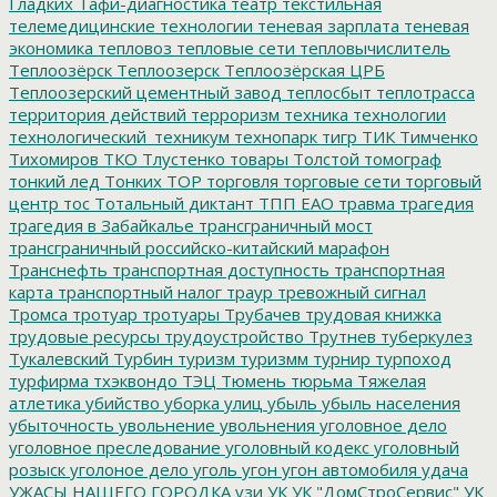
Гладких
Тафи-диагностика
театр
текстильная
телемедицинские технологии
теневая зарплата
теневая
экономика
тепловоз
тепловые сети
тепловычислитель
Теплоозёрск
Теплоозерск
Теплоозёрская ЦРБ
Теплоозерский цементный завод
теплосбыт
теплотрасса
территория действий
терроризм
техника
технологии
технологический_техникум
технопарк
тигр
ТИК
Тимченко
Тихомиров
ТКО
Тлустенко
товары
Толстой
томограф
тонкий лед
Тонких
ТОР
торговля
торговые сети
торговый
центр
тос
Тотальный диктант
ТПП ЕАО
травма
трагедия
трагедия в Забайкалье
трансграничный мост
трансграничный российско-китайский марафон
Транснефть
транспортная доступность
транспортная
карта
транспортный налог
траур
тревожный сигнал
Тромса
тротуар
тротуары
Трубачев
трудовая книжка
трудовые ресурсы
трудоустройство
Трутнев
туберкулез
Тукалевский
Турбин
туризм
туризмм
турнир
турпоход
турфирма
тхэквондо
ТЭЦ
Тюмень
тюрьма
Тяжелая
атлетика
убийство
уборка улиц
убыль
убыль населения
убыточность
увольнение
увольнения
уголовное дело
уголовное преследование
уголовный кодекс
уголовный
розыск
уголоное дело
уголь
угон
угон автомобиля
удача
УЖАСЫ НАШЕГО ГОРОДКА
узи
УК
УК "ДомСтроСервис"
УК