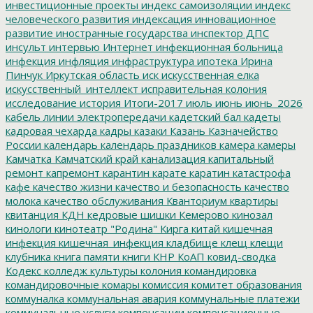
инвестиционные проекты
индекс самоизоляции
индекс
человеческого развития
индексация
инновационное
развитие
иностранные государства
инспектор ДПС
инсульт
интервью
Интернет
инфекционная больница
инфекция
инфляция
инфраструктура
ипотека
Ирина
Пинчук
Иркутская область
иск
искусственная елка
искусственный_интеллект
исправительная колония
исследование
история
Итоги-2017
июль
июнь
июнь_2026
кабель линии электропередачи
кадетский бал
кадеты
кадровая чехарда
кадры
казаки
Казань
Казначейство
России
календарь
календарь праздников
камера
камеры
Камчатка
Камчатский край
канализация
капитальный
ремонт
капремонт
карантин
карате
каратин
катастрофа
кафе
качество жизни
качество и безопасность
качество
молока
качество обслуживания
Кванториум
квартиры
квитанция
КДН
кедровые шишки
Кемерово
кинозал
кинологи
кинотеатр "Родина"
Кирга
китай
кишечная
инфекция
кишечная_инфекция
кладбище
клещ
клещи
клубника
книга памяти
книги
КНР
КоАП
ковид-сводка
Кодекс
колледж культуры
колония
командировка
командировочные
комары
комиссия
комитет образования
коммуналка
коммунальная авария
коммунальные платежи
коммунальные услуги
компенсации
компенсационные