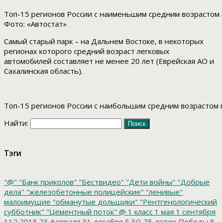
Топ-15 регионов России с наименьшим средним возрастом 
Фото: «Автостат»
Самый старый парк – на Дальнем Востоке, в некоторых
регионах которого средний возраст легковых
автомобилей составляет не менее 20 лет (Еврейская АО и
Сахалинская область).
Топ-15 регионов России с наибольшим средним возрастом п
Найти:
Тэги
"@"
"Банк приколов"
"Бествидео"
"Дети войны"
"Добрые
дела"
"железобетонные полицейские"
"ленивые"
малоимущие
"обманутые дольщики"
"Рентгенологический
субботник"
"Цементный поток"
@
1 класс
1 мая
1 сентября
112
2018
23 февраля
31 декабря
5
5G
75-летие Победы
8