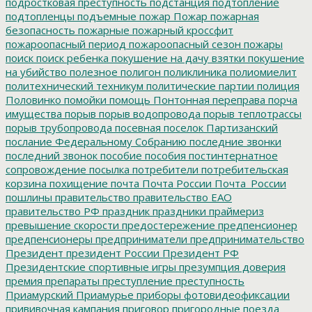
подростковая преступность
подстанция
подтопление
подтопленцы
подъемные
пожар
Пожар
пожарная
безопасность
пожарные
пожарный кроссфит
пожароопасный период
пожароопасный сезон
пожары
поиск
поиск ребенка
покушение на дачу взятки
покушение
на убийство
полезное
полигон
поликлиника
полиомиелит
политехнический техникум
политические партии
полиция
Половинко
помойки
помощь
Понтонная переправа
порча
имущества
порыв
порыв водопровода
порыв теплотрассы
порыв трубопровода
посевная
поселок Партизанский
послание Федеральному Собранию
последние звонки
последний звонок
пособие
пособия
постинтернатное
сопровождение
посылка
потребители
потребительская
корзина
похищение
почта
Почта России
Почта_России
пошлины
правительство
правительство ЕАО
правительство РФ
праздник
праздники
праймериз
превышение скорости
предостережение
предпенсионер
предпенсионеры
предприниматели
предпринимательство
Президент
президент России
Президент РФ
Президентские спортивные игры
презумпция доверия
премия
препараты
преступление
преступность
Приамурский
Приамурье
приборы фотовидеофиксации
прививочная кампания
приговор
пригородные поезда