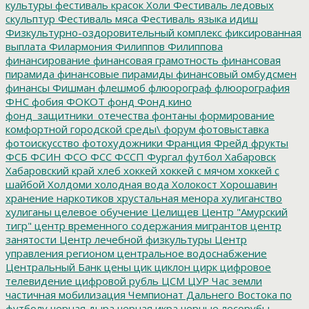
культуры
фестиваль красок Холи
Фестиваль ледовых
скульптур
Фестиваль мяса
Фестиваль языка идиш
Физкультурно-оздоровительный комплекс
фиксированная
выплата
Филармония
Филиппов
Филиппова
финансирование
финансовая грамотность
финансовая
пирамида
финансовые пирамиды
финансовый омбудсмен
финансы
Фишман
флешмоб
флюорограф
флюорография
ФНС
фобия
ФОКОТ
фонд
Фонд кино
фонд_защитники_отечества
фонтаны
формирование
комфортной городской среды\
форум
фотовыставка
фотоискусство
фотохудожники
Франция
Фрейд
фрукты
ФСБ
ФСИН
ФСО
ФСС
ФССП
Фургал
футбол
Хабаровск
Хабаровский край
хлеб
хоккей
хоккей с мячом
хоккей с
шайбой
Холдоми
холодная вода
Холокост
Хорошавин
хранение наркотиков
хрустальная менора
хулиганство
хулиганы
целевое обучение
Целищев
Центр "Амурский
тигр"
центр временного содержания мигрантов
центр
занятости
Центр лечебной физкультуры
Центр
управления регионом
центральное водоснабжение
Центральный Банк
цены
цик
циклон
цирк
цифровое
телевидение
цифровой рубль
ЦСМ
ЦУР
Час земли
частичная мобилизация
Чемпионат Дальнего Востока по
футболу
черная дыра
черная икра
черные лесорубы