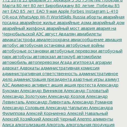
Марта
80 лет
80 лет Биробиджану
80_летие_Победы
85
лет ЕАО
85_лет_ЕАО
9 мая
Apple
Forbes
Instagram
L-410
QR-код
WhatsApp
Wi-Fi
WorldSkills Russia
аборты
аварийная
посадка
аварийное жилье
аварийные дома
аварийный дом
аварийный жилфонд
аварийный мост
авария
авария на
Чернобыльской АЭС
август
Авдалян
авиабилеты
авиакатастрофа
авиалесоохрана
авиасообщение
авиация
автобус
автобусная остановка
автобусные войны
автобусные остановки
автобусные перевозки
автобусный
парк
автобусы
автовокзал
автоклуб
автомобили
автомобиль
автоперевозки
Агада
агитпоезд
аграрии
адвокат
Адвокаты
административная комиссия
административная ответственность
административное
дело
администрация президента
азартные игры
азимут
АЗС
Акименко
активист
акция
акция протеста
Александр
Буксман
Александр Винников
Александр Головатый
Александр Золотухин
Александр Козлов
Александр
Левинталь
Александр Ливенталь
Александр Романов
Александр Соловьев
Александр Чаплыгин
Александра
Филиппова
Алексей Корниенко
Алексей Навальный
Алексей Хозяйский
Алексей Черный
Алеппо
алименты
Алиса
алкоголизация
Алкоголь
алкогольная продукция