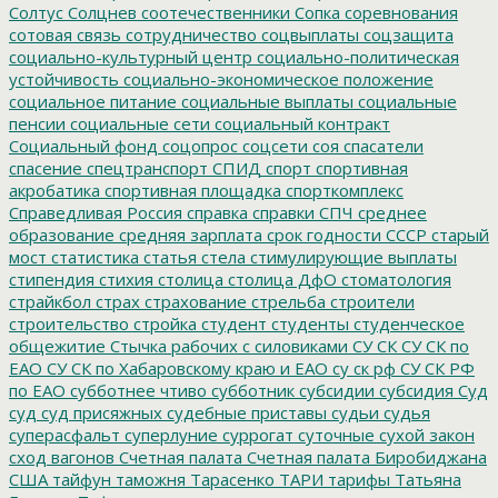
Солтус
Солцнев
соотечественники
Сопка
соревнования
сотовая связь
сотрудничество
соцвыплаты
соцзащита
социально-культурный центр
социально-политическая
устойчивость
социально-экономическое положение
социальное питание
социальные выплаты
социальные
пенсии
социальные сети
социальный контракт
Социальный фонд
соцопрос
соцсети
соя
спасатели
спасение
спецтранспорт
СПИД
спорт
спортивная
акробатика
спортивная площадка
спорткомплекс
Справедливая Россия
справка
справки
СПЧ
среднее
образование
средняя зарплата
срок годности
СССР
старый
мост
статистика
статья
стела
стимулирующие выплаты
стипендия
стихия
столица
столица ДфО
стоматология
страйкбол
страх
страхование
стрельба
строители
строительство
стройка
студент
студенты
студенческое
общежитие
Стычка рабочих с силовиками
СУ СК
СУ СК по
ЕАО
СУ СК по Хабаровскому краю и ЕАО
су ск рф
СУ СК РФ
по ЕАО
субботнее чтиво
субботник
субсидии
субсидия
Суд
суд
суд присяжных
судебные приставы
судьи
судья
суперасфальт
суперлуние
суррогат
суточные
сухой закон
сход вагонов
Счетная палата
Счетная палата Биробиджана
США
тайфун
таможня
Тарасенко
ТАРИ
тарифы
Татьяна