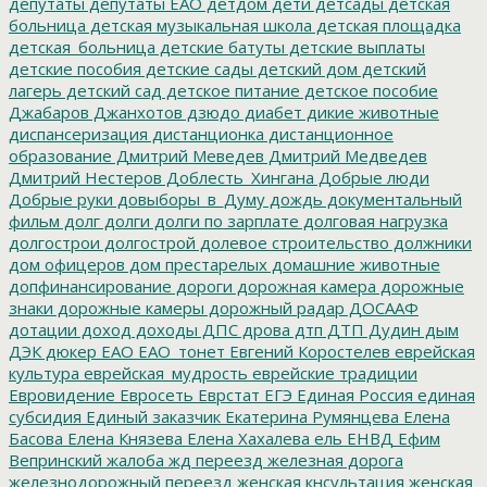
депутаты
депутаты ЕАО
детдом
дети
детсады
детская
больница
детская музыкальная школа
детская площадка
детская_больница
детские батуты
детские выплаты
детские пособия
детские сады
детский дом
детский
лагерь
детский сад
детское питание
детское пособие
Джабаров
Джанхотов
дзюдо
диабет
дикие животные
диспансеризация
дистанционка
дистанционное
образование
Дмитрий Меведев
Дмитрий Медведев
Дмитрий Нестеров
Доблесть_Хингана
Добрые люди
Добрые руки
довыборы_в_Думу
дождь
документальный
фильм
долг
долги
долги по зарплате
долговая нагрузка
долгострои
долгострой
долевое строительство
должники
дом офицеров
дом престарелых
домашние животные
допфинансирование
дороги
дорожная камера
дорожные
знаки
дорожные камеры
дорожный радар
ДОСААФ
дотации
доход
доходы
ДПС
дрова
дтп
ДТП
Дудин
дым
ДЭК
дюкер
ЕАО
ЕАО_тонет
Евгений Коростелев
еврейская
культура
еврейская_мудрость
еврейские традиции
Евровидение
Евросеть
Еврстат
ЕГЭ
Единая Россия
единая
субсидия
Единый заказчик
Екатерина Румянцева
Елена
Басова
Елена Князева
Елена Хахалева
ель
ЕНВД
Ефим
Вепринский
жалоба
жд переезд
железная дорога
железнодорожный переезд
женская кнсультация
женская