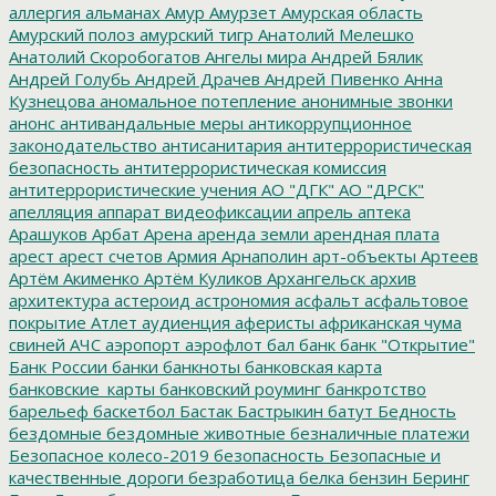
аллергия
альманах
Амур
Амурзет
Амурская область
Амурский полоз
амурский тигр
Анатолий Мелешко
Анатолий Скоробогатов
Ангелы мира
Андрей Бялик
Андрей Голубь
Андрей Драчев
Андрей Пивенко
Анна
Кузнецова
аномальное потепление
анонимные звонки
анонс
антивандальные меры
антикоррупционное
законодательство
антисанитария
антитеррористическая
безопасность
антитеррористическая комиссия
антитеррористические учения
АО "ДГК"
АО "ДРСК"
апелляция
аппарат видеофиксации
апрель
аптека
Арашуков
Арбат
Арена
аренда земли
арендная плата
арест
арест счетов
Армия
Арнаполин
арт-объекты
Артеев
Артём Акименко
Артём Куликов
Архангельск
архив
архитектура
астероид
астрономия
асфальт
асфальтовое
покрытие
Атлет
аудиенция
аферисты
африканская чума
свиней
АЧС
аэропорт
аэрофлот
бал
банк
банк "Открытие"
Банк России
банки
банкноты
банковская карта
банковские_карты
банковский роуминг
банкротство
барельеф
баскетбол
Бастак
Бастрыкин
батут
Бедность
бездомные
бездомные животные
безналичные платежи
Безопасное колесо-2019
безопасность
Безопасные и
качественные дороги
безработица
белка
бензин
Беринг