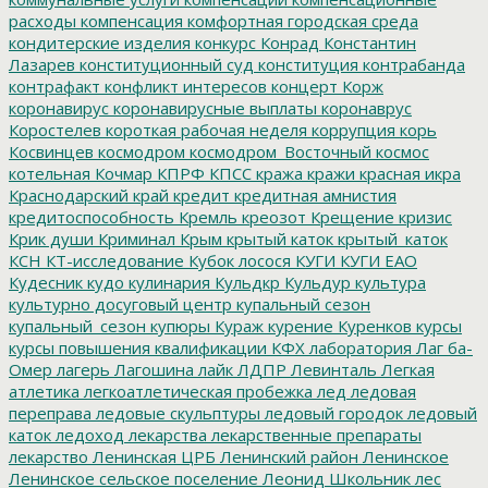
расходы
компенсация
комфортная городская среда
кондитерские изделия
конкурс
Конрад
Константин
Лазарев
конституционный суд
конституция
контрабанда
контрафакт
конфликт интересов
концерт
Корж
коронавирус
коронавирусные выплаты
коронаврус
Коростелев
короткая рабочая неделя
коррупция
корь
Косвинцев
космодром
космодром_Восточный
космос
котельная
Кочмар
КПРФ
КПСС
кража
кражи
красная икра
Краснодарский край
кредит
кредитная амнистия
кредитоспособность
Кремль
креозот
Крещение
кризис
Крик души
Криминал
Крым
крытый каток
крытый_каток
КСН
КТ-исследование
Кубок лосося
КУГИ
КУГИ ЕАО
Кудесник
кудо
кулинария
Кульдкр
Кульдур
культура
культурно досуговый центр
купальный сезон
купальный_сезон
купюры
Кураж
курение
Куренков
курсы
курсы повышения квалификации
КФХ
лаборатория
Лаг ба-
Омер
лагерь
Лагошина
лайк
ЛДПР
Левинталь
Легкая
атлетика
легкоатлетическая пробежка
лед
ледовая
переправа
ледовые скульптуры
ледовый городок
ледовый
каток
ледоход
лекарства
лекарственные препараты
лекарство
Ленинская ЦРБ
Ленинский район
Ленинское
Ленинское сельское поселение
Леонид Школьник
лес