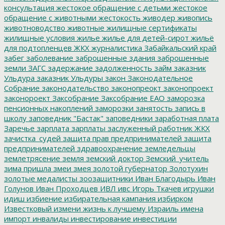
консультация
жестокое обращение с детьми
жестокое
обращение с животными
жестокость
живодер
живопись
животноводство
животные
жилищные сертификаты
жилищные условия
жилье
жилье для детей-сирот
жильё
для подтопленцев
ЖКХ
журналистика
Забайкальский край
забег
заболевание
заброшенные здания
заброшенные
земли
ЗАГС
задержание
задолженность
займ
заказник
Ульдура
заказник Ульдуры
закон
Законодательное
Собрание
законодательство
законопреокт
законопроект
законороект
Заксобрание
Заксобрание ЕАО
заморозка
пенсионных накоплений
заморозки
занятость
запись в
школу
заповедник "Бастак"
заповедники
заработная плата
Заречье
зарплата
зарплаты
заслуженный работник ЖКХ
зачистка_судей
защита прав предпринимателей
защита
предпринимателей
здравоохранение
земледельцы
землетрясение
земля
земский доктор
Земский_учитель
зима пришла
змеи
змея
золотой губернатор
Золотухин
золотые медалисты
зоозащитники
Иван Благодырь
Иван
Голунов
Иван Проходцев
ИВЛ
ивс
Игорь Ткачев
игрушки
идиш
избиение
избирательная кампания
избирком
Известковый
измени жизнь к лучшему
Израиль
имена
импорт
инвалиды
инвестирование
инвестиции