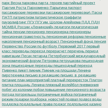
парк Весна
парковка
парта_героев
партийный проект
Партия Роста
Пархоменко
Парыгина
паспорт
пассажирские перевозки
пассажирские перевозки\
Пасха
ПАТП
патриотизм
патриотическое граффити
пауэрлифтинг
ПГУ
ПГУ им. Шолом-Алейхема
ПДД
ПДН
МОМВД России «Ленинский»
педагоги
педагогическая
тайна
пенсии
пенсионер
пенсионерка
пенсионеры
пенсионная грамотность
пенсионная реформа
пенсионные
накопления
пенсионный возраст
Пенсионный фонд
пенсия
Первенство России по футболу
Первомай 2017
первый
класс
переводы
переезд
перерасчет
перечень
период
навигации
Песах
петарда
Петербургский международный
экономический форум
Петровка
петрушкова
пешеходная
зона
пешеходные переходы
пешеходный переход
Пивенко
пикет
пикник
Пикник на площади Ленина
пиротехника
письмо в редакцию
письмо_в_редакцию
питание
план мероприятий
платный перекресток
Платон
плитка
площадь Ленина
пляжный волейбол
пневмония
побег из колонии
побои
повышение пенсионного возраста
погода
погорельцы
пограничные войска
пограничный
режим
подарки
подборка_новостей
подвал
подвоз воды
подделка
поддельные права
поджог
подпольное казино