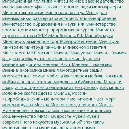
миграционная политика
миграционное законодательство
миграция
микрофинансовые_организации
миллиардеры
Минвостокразвития
минеральная вода
Минздрав
минимальный размер заработной платы
минирование
министерство образования и науки РФ
Министерство
просвещения
министр природных ресурсов
Министр
строительства и ЖКХ
Минобороны РФ
Минобрнауки
Минприроды
минпромторг
Минпросвещения
Минстрой
Минтранс
Минтруд
Минфин
Минэкономразвития
Минэнерго
МИР
митинг
Михаил Мишустин
Михаил Озимок
младенцы
Младушка
мнение
мнение_Кузовин
мнение_медицина
мнение_Райт
Мнение_Тиховский
мнение_экономика
мнения
многодетные семьи
многодетные_семьи
мобильная галерея
мобильная связь
мобильное приложение
модельная библиотека
Молодая
Гвардия
молодежный еврейский центр
молодежь
молоко
молочное скотоводство
МОМВД России
«Биробиджанский»
мониторинг
мониторинг цен
морг
морепродукты
Москва
Московское дело
мост
Мост в
Нижнеленинском
мотопомпа
мошенник
мошенники
мошенничество
МРОТ
мудрость
музей
музей
современного искусства
музыкальный спектакль
муниципалитеты
муниципальная программа