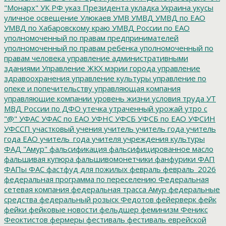
"Монарх"
УК РФ
указ Президента
укладка
Украина
укусы
уличное освещение
Улюкаев
УМВ
УМВД
УМВД по ЕАО
УМВД по Хабаровскому краю
УМВД России по ЕАО
уполномоченный по правам предпринимателей
уполномоченный по правам ребенка
уполномоченный по
правам человека
управление административными
зданиями
Управление ЖКХ мэрии города
управление
здравоохранения
управление культуры
управление по
опеке и попечительству
управляющая компания
управляющие компании
уровень жизни
условия труда
УТ
МВД России по ДФО
утечка
утраченный урожай
утро с
"@"
УФАС
УФАС по ЕАО
УФНС
УФСБ
УФСБ по ЕАО
УФСИН
УФССП
участковый
учения
учитель
учитель года
учитель
года ЕАО
учитель_года
учителя
учреждения культуры
ФАД "Амур"
фальсификация
фальсифицированное масло
фальшивая купюра
фальшивомонетчики
фанфурики
ФАП
ФАПы
ФАС
фастфуд для пожилых
февраль
февраль_2026
федеральная программа по переселению
Федеральная
сетевая компания
федеральная трасса Амур
федеральные
средства
федеральный розыск
Федотов
фейерверк
фейк
фейки
фейковые новости
фельдшер
феминизм
Феникс
Феоктистов
фермеры
фестиваль
фестиваль еврейской