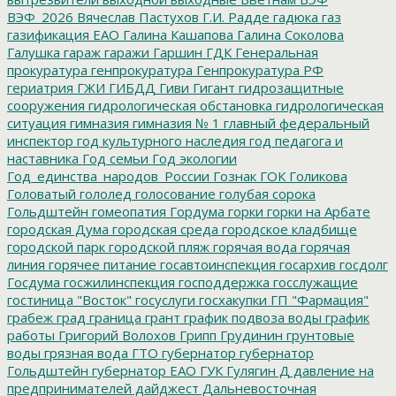
ВЭФ_2026
Вячеслав Пастухов
Г.И. Радде
гадюка
газ
газификация ЕАО
Галина Кашапова
Галина Соколова
Галушка
гараж
гаражи
Гаршин
ГДК
Генеральная
прокуратура
генпрокуратура
Генпрокуратура РФ
гериатрия
ГЖИ
ГИБДД
Гиви
Гигант
гидрозащитные
сооружения
гидрологическая обстановка
гидрологическая
ситуация
гимназия
гимназия № 1
главный федеральный
инспектор
год культурного наследия
год педагога и
наставника
Год семьи
Год экологии
Год_единства_народов_России
Гознак
ГОК
Голикова
Головатый
гололед
голосование
голубая сорока
Гольдштейн
гомеопатия
Гордума
горки
горки на Арбате
городская Дума
городская среда
городское кладбище
городской парк
городской пляж
горячая вода
горячая
линия
горячее питание
госавтоинспекция
госархив
госдолг
Госдума
госжилинспекция
господдержка
госслужащие
гостиница "Восток"
госуслуги
госхакупки
ГП "Фармация"
грабеж
град
граница
грант
график подвоза воды
график
работы
Григорий Волохов
Грипп
Грудинин
грунтовые
воды
грязная вода
ГТО
губернатор
губернатор
Гольдштейн
губернатор ЕАО
ГУК
Гулягин
Д
давление на
предпринимателей
дайджест
Дальневосточная