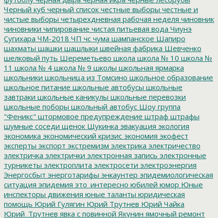
Черный куб
черный список
честные выборы
честные и
чистые выборы
четырехдневная рабочая неделя
чиновник
чиновники
чипирование
чистая питьевая вода
Чиунэ
Сугихара
ЧМ-2018
ЧП
чс
чума
шампанское
Шапиро
шахматы
шашки
шашлыки
швейная фабрика
Шевченко
шелковый путь
Шереметьево
школа
школа № 10
школа №
11
школа № 4
школа № 9
школы
школьная ярмарка
школьники
школьница из Томсино
школьное образование
школьное питание
школьные автобусы
школьные
завтраки
школьные каникулы
школьные перевозки
школьные поборы
школьный автобус
Шоу группа
"Феникс"
штормовое предупреждение
штраф
штрафы
шумные соседи
щенок
Щукинка
эвакуация
экология
экономика
экономический кризис
экономия
экофест
эксперты
экспорт
экстремизм
электрика
электричество
электричка
электрички
электронная запись
электронные
турникеты
электроплита
электросети
электроэнергия
Энергосбыт
энерготарифы
энкаунтер
эпидемиологическая
ситуация
эпидемия
это_интересно
юбилей
юмор
Юные
инспекторы движения
юные таланты
юридическая
помощь
Юрий Гулягин
Юрий Трутнев
Юрий Чайка
Юрий_Трутнев
явка с повинной
Якунин
ямочный ремонт