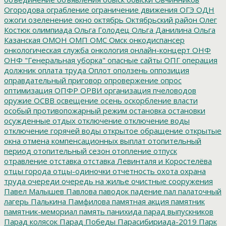
Огородова
ограбление
ограничение движения
ОГЭ
ОДН
ожоги
озеленение
окно
октябрь
Октябрьский район
Олег
Костюк
олимпиада
Ольга Голодец
Ольга Данилина
Ольга
Казанская
ОМОН
ОМП
ОМС
Омск
онкодиспансер
онкологическая служба
онкология
онлайн-концерт
ОНФ
ОНФ "Генеральная уборка"
опасные сайты
ОПГ
операция
должник
оплата труда
Оплот
оползень
оппозиция
оправдательный приговор
опровержение
опрос
оптимизация
ОПФР
ОРВИ
организация пчеловодов
оружие
ОСВВ
освещение
осень
оскорбление власти
особый противопожарный режим
остановка
остановки
осужденные
отдых
отключение
отключение воды
отключение горячей воды
открытое обращение
открытые
окна
отмена компенсационных выплат
отопительный
период
отопительный сезон
отопление
отпуск
отравление
отставка
отставка Левинталя и Коростелёва
отцы города
отцы-одиночки
отчетность
охота
охрана
труда
очереди
очередь на жилье
очистные сооружения
Павел Малышев
Павлова
паводок
падение
пал
палаточный
лагерь
Палькина
Памфилова
памятная акция
памятник
памятник-мемориал
память
панихида
парад выпускников
Парад колясок
Парад Победы
Парасибириада-2019
Парк