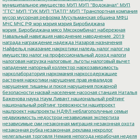
муниципальное имущество
МУП
МУП "Водоканал"
МУП
"ГТС"
МУП "ГУК
МУП "ПАТП"
МУП "Транспортная компания
мусор
мусорная реформа
Мусульманская община
МФЦ
МЧС
МЧС РФ
мэр
мэрия
мэрия Биробиджана
мэрия_Биробиджана
мясо
Мясокомбинат
набережная
Навальный
навигация
наводнение
наводнение_2019
награда
награждение
надежда
Назаров
назначения
Найфельд
наказание
накркотики
наледь
налог
налог на
имущество
налог на профессиональный доход
налоги
налоговая нагрузка
налоговые_льготы
налоговый вычет
нападение
напорный коллектор
наркозависимость
нарколаборатория
наркомания
наркосодержащие
растения
наркотики
нарушение прав инвалидов
нарушение тишины и покоя
нарушения пожарной
безопасности
насвай
население
насосная станция
Наталья
Баженова
наука
Наум Ливант
национальный рейтинг
национальный рейтинг тревожности
наципроект
нацпроект
нацпроекты
НДФЛ
неблагополучные семьи
недвижимость
недострои
независимая экспертиза
независимые сми
незаконная миграция
незаконная охота
незаконная рубка
незаконная_реклама
некролог
нелегальная торговля
Немаев
непогода
нерабочая неделя