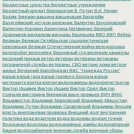
бюджетные средства
бюджетные учреждения
бюджетный кредит
бюрократия
В. Путин
В.И. Ленин
Вадим Зингман
вакцина
вакцинация
Валдгейм
Валдгеймский детдом
валежник
Валентин Брусиловский
Валентин Коровин
Валентина Матвиенко
Валерий
Дранников
вандализм
вандалы
Васильева
ВВО
ВВП
Вебер
Великан
Великая Октябрьская социалистическая
революция
Великая Отечественная война
велодорожка
велопробег
велосипед
Верховный суд
весенние каникулы
весенний призыв
ветер
ветеран
ветераны
ветераны
пограничной службы
ветераны_СВО
ветхие дома
ветхое
жилье
Вечерний Биробиджан
ВЖС "Надежда России"
взрыв
взрыв газа
взрыв газового баллона
взрыв
метеорита
взятка
взятки
видеокамеры
видеорегистратор
Виктор Ишавев
Виктор Ишаев
Виктор Орёл
Виктор
Солнцев
викторина
Винников
вице-премьер
ВИЧ
ВККС
Владивосток
Владимир Марковский
Владимир Мишустин
Владимир Путин
Владимир Сахаровский
Владимир Якушев
власть
внеплановая проверка
Внешний долг
внутренняя
политика
вода
водители
водка
водоемы
водоисточник
Водоканал
водолазы
водоналивные дамбы
водонапорная
башня
водоснабжение
военная служба
военные сборы