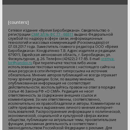
[counters]
Сетевое издание «Время Биробиджана». Свидетельство о
регистрации
СМИ ЭЛ № ФС 77 - 68811
выдано Федеральной
службой по надзору в сфере связи, информационных
технологий и массовых коммуникаций (Роскомнадзор) от
07.03.2017 года. Заместитель главного редактора ООО «Время
Биробиджана»: Кондратенко Т.В. Адрес издателя и редакции:
679015, Еврейская автономная область, г. Биробиджан, ул.
Физкультурная, д. 26. Телефон (42622) 2-17-85. E-mail:
vremya-
bir@yandex.ru
При перепечатке текстов либо ином
использовании текстовых материалов с настоящего сайта на
иных ресурсах в сети Интернет гиперссылка на источник
обязательна. Мнение авторов публикаций не всегда отражает
точку зрения редакции. Если, по вашему мнению,
опубликованная информация не соответствует
действительности, воспользуйтесь правом на ответ в порядке
статьи 46 Закона РФ «О СМИ». Редакция не несет
ответственность за содержание внешних ссылок и
комментариев. За них ответственны, соответственно,
исключительно их правообладатели и авторы. Комментарии на
сайте приравнены к выражению личного мнения интернет-
пользователей. Распространение информации о политической,
экономической, социальной и культурной сферах жизни
общества, публикации на актуальные темы, просветительские
функции, рекламная деятельность в соответствии с
законодательством Российской Федерации о рекламе. Для