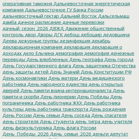
оперативная таможня
Дальневосточная энергетическая
компания
Дальневосточное ГУ Банка России
дальневосточный гектар
Дальний Восток
Дальсельмаш
дамба
дачное расписание
дачные перевозки
дачный_сезон_2026
ДВЖД
Движение общественный
контроль
двор
Дворы
ДГК
дебош
дебошир
дедовщина
Деева
дежурные группы
дезинфекция
декабрь
декларационная компания
декларация
декларация о
доходах
дело Ельчина
демография
демогрфия
денежные
переводы
День влюбленных
День географа
День города
День Государственного флага
День защитника Отечества
день защиты детей
День Знаний
День Конституции РФ
День космонавтики
День матери
День медицинского
работника
День народного единства
день открытых
дверей
День памяти воина-интернационалиста
День
памяти и скорби
День пионерии
День Победы
День
пограничника
День работника ЖКХ
День работника
культуры
день работника транспорта
День рождения
День России
День семьи
День соседа
День спасателя
день строителя
День студента
день тигра
день учителя
день физкультурника
День флага России
День_Победы_2026
День_семьи_2026
деньги
депутат