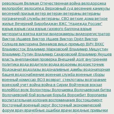
революция
Великая Отечественная война
велодорожка
велопробег
велосипед
Верховный суд
весенние каникулы
весенний призыв
ветер
ветеран
ветераны
ветераны
пограничной службы
ветераны_СВО
ветхие дома
ветхое
жилье
Вечерний Биробиджан
ВЖС "Надежда России"
взрыв
взрыв газа
взрыв газового баллона
взрыв
метеорита
взятка
взятки
видеокамеры
видеорегистратор
Виктор Ишавев
Виктор Ишаев
Виктор Орёл
Виктор
Солнцев
викторина
Винников
вице-премьер
ВИЧ
ВККС
Владивосток
Владимир Марковский
Владимир Мишустин
Владимир Путин
Владимир Сахаровский
Владимир Якушев
власть
внеплановая проверка
Внешний долг
внутренняя
политика
вода
водители
водка
водоемы
водоисточник
Водоканал
водолазы
водоналивные дамбы
водонапорная
башня
водоснабжение
военная служба
военные сборы
военный комиссар
ВОЗ
возврат_стеклотары
возгорание
воинский учет
война
война в Сирии
Войтенков
вокзал
волейбол
волк
Волонтеры
Волочаевка
Волочаевская битва
Волочаевский бой
вольная борьба
Ворожбит
Воропаева
воспитательная колония
воспоминания
Востокцемент
Восточный военный округ
Восточный экономический
форум
врач
врачебные ошибки
врачи
вредные привычки