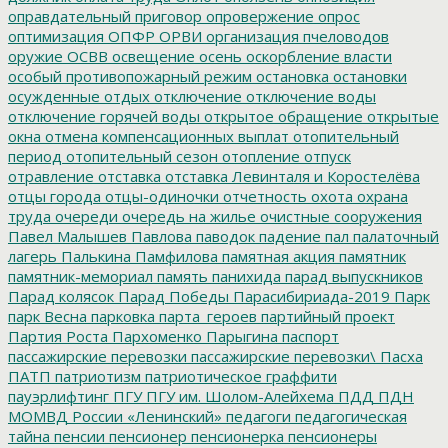
оправдательный приговор
опровержение
опрос
оптимизация
ОПФР
ОРВИ
организация пчеловодов
оружие
ОСВВ
освещение
осень
оскорбление власти
особый противопожарный режим
остановка
остановки
осужденные
отдых
отключение
отключение воды
отключение горячей воды
открытое обращение
открытые
окна
отмена компенсационных выплат
отопительный
период
отопительный сезон
отопление
отпуск
отравление
отставка
отставка Левинталя и Коростелёва
отцы города
отцы-одиночки
отчетность
охота
охрана
труда
очереди
очередь на жилье
очистные сооружения
Павел Малышев
Павлова
паводок
падение
пал
палаточный
лагерь
Палькина
Памфилова
памятная акция
памятник
памятник-мемориал
память
панихида
парад выпускников
Парад колясок
Парад Победы
Парасибириада-2019
Парк
парк Весна
парковка
парта_героев
партийный проект
Партия Роста
Пархоменко
Парыгина
паспорт
пассажирские перевозки
пассажирские перевозки\
Пасха
ПАТП
патриотизм
патриотическое граффити
пауэрлифтинг
ПГУ
ПГУ им. Шолом-Алейхема
ПДД
ПДН
МОМВД России «Ленинский»
педагоги
педагогическая
тайна
пенсии
пенсионер
пенсионерка
пенсионеры