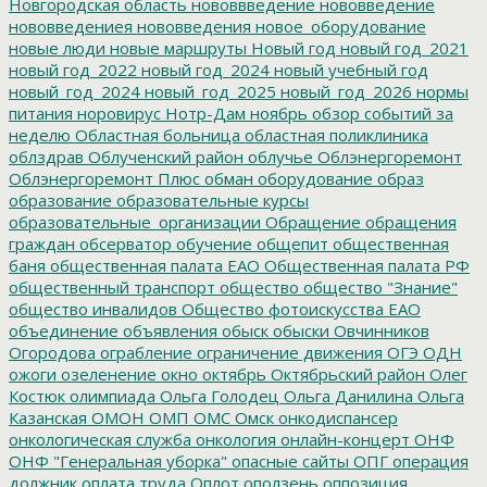
Новгородская область
нововвведение
нововведение
нововведениея
нововведения
новое_оборудование
новые люди
новые маршруты
Новый год
новый год_2021
новый год_2022
новый год_2024
новый учебный год
новый_год_2024
новый_год_2025
новый_год_2026
нормы
питания
норовирус
Нотр-Дам
ноябрь
обзор событий за
неделю
Областная больница
областная поликлиника
облздрав
Облученский район
облучье
Облэнергоремонт
Облэнергоремонт Плюс
обман
оборудование
образ
образование
образовательные курсы
образовательные_организации
Обращение
обращения
граждан
обсерватор
обучение
общепит
общественная
баня
общественная палата ЕАО
Общественная палата РФ
общественный транспорт
общество
общество "Знание"
общество инвалидов
Общество фотоискусства ЕАО
объединение
объявления
обыск
обыски
Овчинников
Огородова
ограбление
ограничение движения
ОГЭ
ОДН
ожоги
озеленение
окно
октябрь
Октябрьский район
Олег
Костюк
олимпиада
Ольга Голодец
Ольга Данилина
Ольга
Казанская
ОМОН
ОМП
ОМС
Омск
онкодиспансер
онкологическая служба
онкология
онлайн-концерт
ОНФ
ОНФ "Генеральная уборка"
опасные сайты
ОПГ
операция
должник
оплата труда
Оплот
оползень
оппозиция