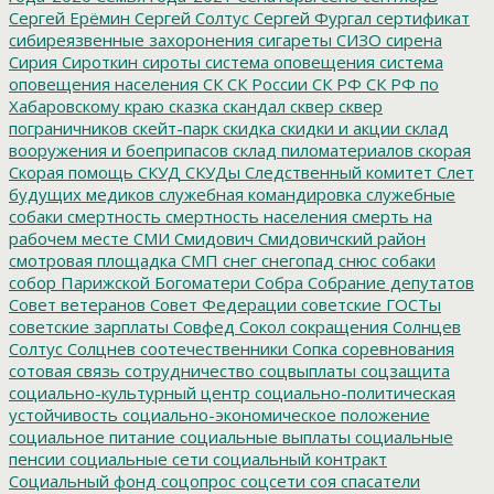
Сергей Ерёмин
Сергей Солтус
Сергей Фургал
сертификат
сибиреязвенные захоронения
сигареты
СИЗО
сирена
Сирия
Сироткин
сироты
система оповещения
система
оповещения населения
СК
СК России
СК РФ
СК РФ по
Хабаровскому краю
сказка
скандал
сквер
сквер
пограничников
скейт-парк
скидка
скидки и акции
склад
вооружения и боеприпасов
склад пиломатериалов
скорая
Скорая помощь
СКУД
СКУДы
Следственный комитет
Слет
будущих медиков
служебная командировка
служебные
собаки
смертность
смертность населения
смерть на
рабочем месте
СМИ
Смидович
Смидовичский район
смотровая площадка
СМП
снег
снегопад
снюс
собаки
собор Парижской Богоматери
Собра
Собрание депутатов
Совет ветеранов
Совет Федерации
советские ГОСТы
советские зарплаты
Совфед
Сокол
сокращения
Солнцев
Солтус
Солцнев
соотечественники
Сопка
соревнования
сотовая связь
сотрудничество
соцвыплаты
соцзащита
социально-культурный центр
социально-политическая
устойчивость
социально-экономическое положение
социальное питание
социальные выплаты
социальные
пенсии
социальные сети
социальный контракт
Социальный фонд
соцопрос
соцсети
соя
спасатели