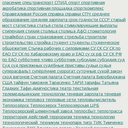
спасение
спецтранспорт
СПИД
спорт
спортивная
акробатика
спортивная площадка
спорткомплекс
Справедливая Россия
справка
справки
СПЧ
среднее
образование
средняя зарплата
срок годности
СССР
старый
мост
статистика
статья
стела
стимулирующие выплаты
стипендия
стихия
столица
столица ДфО
стоматология
страйкбол
страх
страхование
стрельба
строители
строительство
стройка
студент
студенты
студенческое
общежитие
Стычка рабочих с силовиками
СУ СК
СУ СК по
ЕАО
СУ СК по Хабаровскому краю и ЕАО
су ск рф
СУ СК РФ
по ЕАО
субботнее чтиво
субботник
субсидии
субсидия
суд
Суд
суд присяжных
судебные приставы
судьи
судья
суперасфальт
суперлуние
суррогат
суточные
сухой закон
сход вагонов
Счетная палата
Счетная палата Биробиджана
США
тайфун
таможня
Тарасенко
ТАРИ
тарифы
Татьяна
Гладких
Тафи-диагностика
театр
текстильная
телемедицинские технологии
теневая зарплата
теневая
экономика
тепловоз
тепловые сети
тепловычислитель
Теплоозёрск
Теплоозерск
Теплоозёрская ЦРБ
Теплоозерский цементный завод
теплосбыт
теплотрасса
территория действий
терроризм
техника
технологии
технологический_техникум
технопарк
тигр
ТИК
Тимченко
Тихомиров
ТКО
Тлустенко
товары
Толстой
томограф