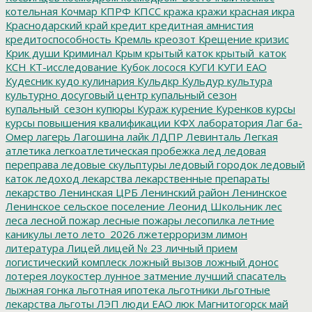
котельная
Кочмар
КПРФ
КПСС
кража
кражи
красная икра
Краснодарский край
кредит
кредитная амнистия
кредитоспособность
Кремль
креозот
Крещение
кризис
Крик души
Криминал
Крым
крытый каток
крытый_каток
КСН
КТ-исследование
Кубок лосося
КУГИ
КУГИ ЕАО
Кудесник
кудо
кулинария
Кульдкр
Кульдур
культура
культурно досуговый центр
купальный сезон
купальный_сезон
купюры
Кураж
курение
Куренков
курсы
курсы повышения квалификации
КФХ
лаборатория
Лаг ба-
Омер
лагерь
Лагошина
лайк
ЛДПР
Левинталь
Легкая
атлетика
легкоатлетическая пробежка
лед
ледовая
переправа
ледовые скульптуры
ледовый городок
ледовый
каток
ледоход
лекарства
лекарственные препараты
лекарство
Ленинская ЦРБ
Ленинский район
Ленинское
Ленинское сельское поселение
Леонид Школьник
лес
леса
лесной пожар
лесные пожары
лесопилка
летние
каникулы
лето
лето_2026
лжетерроризм
лимон
литература
Лицей
лицей № 23
личный прием
логистический комплеск
ложный вызов
ложный донос
лотерея
лоукостер
лунное затмение
лучший спасатель
лыжная гонка
льготная ипотека
льготники
льготные
лекарства
льготы
ЛЭП
люди ЕАО
люк
Магнитогорск
май