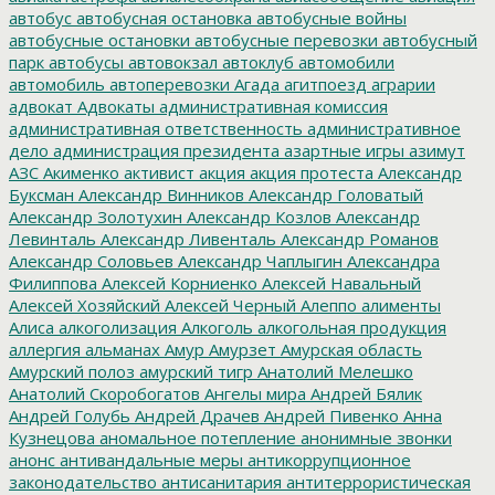
автобус
автобусная остановка
автобусные войны
автобусные остановки
автобусные перевозки
автобусный
парк
автобусы
автовокзал
автоклуб
автомобили
автомобиль
автоперевозки
Агада
агитпоезд
аграрии
адвокат
Адвокаты
административная комиссия
административная ответственность
административное
дело
администрация президента
азартные игры
азимут
АЗС
Акименко
активист
акция
акция протеста
Александр
Буксман
Александр Винников
Александр Головатый
Александр Золотухин
Александр Козлов
Александр
Левинталь
Александр Ливенталь
Александр Романов
Александр Соловьев
Александр Чаплыгин
Александра
Филиппова
Алексей Корниенко
Алексей Навальный
Алексей Хозяйский
Алексей Черный
Алеппо
алименты
Алиса
алкоголизация
Алкоголь
алкогольная продукция
аллергия
альманах
Амур
Амурзет
Амурская область
Амурский полоз
амурский тигр
Анатолий Мелешко
Анатолий Скоробогатов
Ангелы мира
Андрей Бялик
Андрей Голубь
Андрей Драчев
Андрей Пивенко
Анна
Кузнецова
аномальное потепление
анонимные звонки
анонс
антивандальные меры
антикоррупционное
законодательство
антисанитария
антитеррористическая