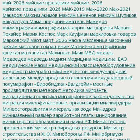
май_2026
майские праздники
майские_2026
майские_праздники_2026
МАК-2019
Мак-2020
Мак-2021
Макаров
Максим Акимов
Максим Семенов
Максим Шупиков
макулатура
Мама-предприниматель
Мамедов
маммография
мамография
мандарин
мандарины
Марвин
Токайер
Мария Костюк
Марк Кауфман
маркировка товаров
Марковский
март
март_2026
маска
Масленица
масочный
режим
массовое сокращение
Матвиенко
материнский
капитал
маткапитал
Махинько
Маяк
МВД
медаль
Медведев
медведь
медики
Медицина
медицина_ЕАО
медицинские маски
медицинский класс
медоборудование
медосмотр
медработники
медсестры
международная
делегация
международные отношения
международный
полумарафон «Биробиджан-Валдгейм»
местные
производители
метеорит
методика
мигранты
миграционная политика
миграционное законодательство
миграция
микрофинансовые_организации
миллиардеры
Минвостокразвития
минеральная вода
Минздрав
минимальный размер заработной платы
минирование
министерство образования и науки РФ
Министерство
просвещения
министр природных ресурсов
Министр
строительства и ЖКХ
Минобороны РФ
Минобрнауки
Минприроды
минпромторг
Минпросвещения
Минстрой