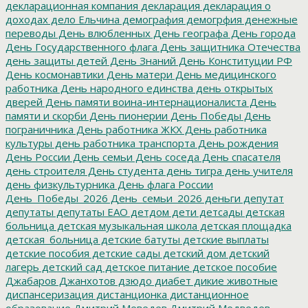
декларационная компания
декларация
декларация о
доходах
дело Ельчина
демография
демогрфия
денежные
переводы
День влюбленных
День географа
День города
День Государственного флага
День защитника Отечества
день защиты детей
День Знаний
День Конституции РФ
День космонавтики
День матери
День медицинского
работника
День народного единства
день открытых
дверей
День памяти воина-интернационалиста
День
памяти и скорби
День пионерии
День Победы
День
пограничника
День работника ЖКХ
День работника
культуры
день работника транспорта
День рождения
День России
День семьи
День соседа
День спасателя
день строителя
День студента
день тигра
день учителя
день физкультурника
День флага России
День_Победы_2026
День_семьи_2026
деньги
депутат
депутаты
депутаты ЕАО
детдом
дети
детсады
детская
больница
детская музыкальная школа
детская площадка
детская_больница
детские батуты
детские выплаты
детские пособия
детские сады
детский дом
детский
лагерь
детский сад
детское питание
детское пособие
Джабаров
Джанхотов
дзюдо
диабет
дикие животные
диспансеризация
дистанционка
дистанционное
образование
Дмитрий Меведев
Дмитрий Медведев