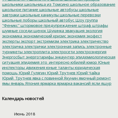
школьники
школьница из Томсино
школьное образование
школьное питание
школьные автобусы
школьные
завтраки
школьные каникулы
школьные перевозки
школьные поборы
школьный автобус
Шоу группа
"Феникс"
штормовое предупреждение
штраф
штрафы
шумные соседи
щенок
Щукинка
эвакуация
экология
экономика
экономический кризис
экономия
экофест
эксперты
экспорт
экстремизм
электрика
электричество
электричка
электрички
электронная запись
электронные
турникеты
электроплита
электросети
электроэнергия
Энергосбыт
энерготарифы
энкаунтер
эпидемиологическая
ситуация
эпидемия
это_интересно
юбилей
юмор
Юные
инспекторы движения
юные таланты
юридическая
помощь
Юрий Гулягин
Юрий Трутнев
Юрий Чайка
Юрий_Трутнев
явка с повинной
Якунин
ямочный ремонт
ямы
январь
Япония
ярмарка
ярмарка вакансий
ясли
ящур
Календарь новостей
Июнь 2018