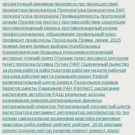
прожиточный минимум
производство
происшествие
прократура
прокуратруа
Прокуратура
прокуратура ЕАО
прокуратуура
прокураура
Промышленность
пропускной
режим
Просветов
протест
противодействие коррупции
противопожарный период
противопожарный режим
профессиональное_образование
профильный класс
профицит
профсоюзы
Проходцев
Пряма_линия_2025
прямая линия
прямые выборы
психбольница
психиатрическая больница
психоневрологический
интернат
птичий грипп
Птичник
пункт весового контроля
пункт пропуска
путевка
Путин
ПФР
Пшеничный
пьянство
за рулем
работа
работодатели
рабочая неделя
рабочая
поездка
рабочие места
радиация
радон
Разбой
развлекательный центр
развод
Раздольное
размыв
берегов
ракеты
Рамазанов
РАН
РАНХиГС
расписание
расписание автобусов
РДШ
реальные доходы
реанимация
ревизия
региональные финансы
региональный оператор
Региональный сосудистый центр
регистратура
регламент
регоператор
регоператор по тко
режим самоизоляции
резиновая квартира
резиновые
квартиры
рейд
рейинг
рейтинг
рейтинг_2026
реклама
реконструкция
ректор
религия
ремонт
ремонт дорог