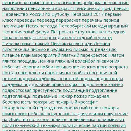
пенсионная грамотность
пенсионная реформа
пенсионные
накопления
пенсионный возраст
Пенсионный фонд
пенсия
Первенство России по футболу
Первомай 2017
первый
класс
переводы
переезд
перерасчет
перечень
период
навигации
Песах
петарда
Петербургский международный
экономический форум
Петровка
петрушкова
пешеходная
зона
пешеходные переходы
пешеходный переход
Пивенко
пикет
пикник
Пикник на площади Ленина
пиротехника
письмо в редакцию
письмо_в_редакцию
питание
план мероприятий
платный перекресток
Платон
плитка
площадь Ленина
пляжный волейбол
пневмония
побег из колонии
побои
повышение пенсионного возраста
погода
погорельцы
пограничные войска
пограничный
режим
подарки
подборка_новостей
подвал
подвоз воды
подделка
поддельные права
поджог
подпольное казино
подростковая преступность
подстанция
подтопление
подтопленцы
подъемные
Пожар
пожар
пожарная
безопасность
пожарные
пожарный кроссфит
пожароопасный период
пожароопасный сезон
пожары
поиск
поиск ребенка
покушение на дачу взятки
покушение
на убийство
полезное
полигон
поликлиника
полиомиелит
политехнический техникум
политические партии
полиция
Половинко
помойки
помощь
Понтонная переправа
порча