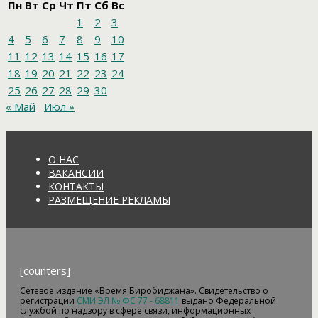
Пн
Вт
Ср
Чт
Пт
Сб
Вс
1
2
3
4
5
6
7
8
9
10
11
12
13
14
15
16
17
18
19
20
21
22
23
24
25
26
27
28
29
30
« Май
Июл »
О НАС
ВАКАНСИИ
КОНТАКТЫ
РАЗМЕЩЕНИЕ РЕКЛАМЫ
[counters]
Сетевое издание «Время Биробиджана». Свидетельство о
регистрации
СМИ ЭЛ № ФС 77 - 68811
выдано Федеральной
службой по надзору в сфере связи, информационных