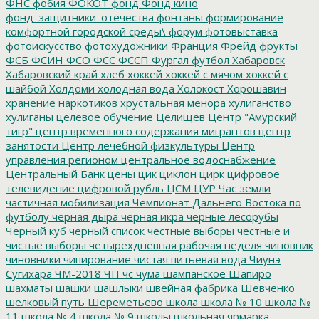
ФНС
фобия
ФОКОТ
фонд
Фонд кино
фонд_защитники_отечества
фонтаны
формирование
комфортной городской среды\
форум
фотовыставка
фотоискусство
фотохудожники
Франция
Фрейд
фрукты
ФСБ
ФСИН
ФСО
ФСС
ФССП
Фургал
футбол
Хабаровск
Хабаровский край
хлеб
хоккей
хоккей с мячом
хоккей с
шайбой
Холдоми
холодная вода
Холокост
Хорошавин
хранение наркотиков
хрустальная менора
хулиганство
хулиганы
целевое обучение
Целищев
Центр "Амурский
тигр"
центр временного содержания мигрантов
центр
занятости
Центр лечебной физкультуры
Центр
управления регионом
центральное водоснабжение
Центральный Банк
цены
цик
циклон
цирк
цифровое
телевидение
цифровой рубль
ЦСМ
ЦУР
Час земли
частичная мобилизация
Чемпионат Дальнего Востока по
футболу
черная дыра
черная икра
черные лесорубы
Черный куб
черный список
честные выборы
честные и
чистые выборы
четырехдневная рабочая неделя
чиновник
чиновники
чипирование
чистая питьевая вода
Чиунэ
Сугихара
ЧМ-2018
ЧП
чс
чума
шампанское
Шапиро
шахматы
шашки
шашлыки
швейная фабрика
Шевченко
шелковый путь
Шереметьево
школа
школа № 10
школа №
11
школа № 4
школа № 9
школы
школьная ярмарка