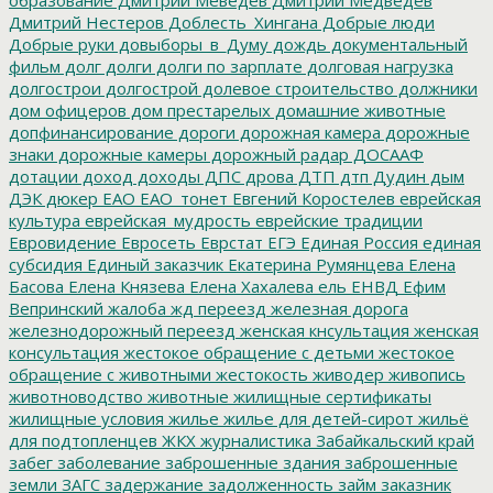
Дмитрий Нестеров
Доблесть_Хингана
Добрые люди
Добрые руки
довыборы_в_Думу
дождь
документальный
фильм
долг
долги
долги по зарплате
долговая нагрузка
долгострои
долгострой
долевое строительство
должники
дом офицеров
дом престарелых
домашние животные
допфинансирование
дороги
дорожная камера
дорожные
знаки
дорожные камеры
дорожный радар
ДОСААФ
дотации
доход
доходы
ДПС
дрова
ДТП
дтп
Дудин
дым
ДЭК
дюкер
ЕАО
ЕАО_тонет
Евгений Коростелев
еврейская
культура
еврейская_мудрость
еврейские традиции
Евровидение
Евросеть
Еврстат
ЕГЭ
Единая Россия
единая
субсидия
Единый заказчик
Екатерина Румянцева
Елена
Басова
Елена Князева
Елена Хахалева
ель
ЕНВД
Ефим
Вепринский
жалоба
жд переезд
железная дорога
железнодорожный переезд
женская кнсультация
женская
консультация
жестокое обращение с детьми
жестокое
обращение с животными
жестокость
живодер
живопись
животноводство
животные
жилищные сертификаты
жилищные условия
жилье
жилье для детей-сирот
жильё
для подтопленцев
ЖКХ
журналистика
Забайкальский край
забег
заболевание
заброшенные здания
заброшенные
земли
ЗАГС
задержание
задолженность
займ
заказник