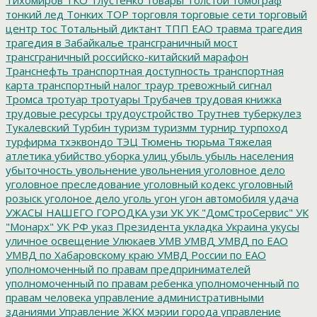
тонкий лед
Тонких
ТОР
торговля
торговые сети
торговый
центр
тос
Тотальный диктант
ТПП ЕАО
травма
трагедия
трагедия в Забайкалье
трансграничный мост
трансграничный российско-китайский марафон
Транснефть
транспортная доступность
транспортная
карта
транспортный налог
траур
тревожный сигнал
Тромса
тротуар
тротуары
Трубачев
трудовая книжка
трудовые ресурсы
трудоустройство
Трутнев
туберкулез
Тукалевский
Турбин
туризм
туризмм
турнир
турпоход
турфирма
тхэквондо
ТЭЦ
Тюмень
тюрьма
Тяжелая
атлетика
убийство
уборка улиц
убыль
убыль населения
убыточность
увольнение
увольнения
уголовное дело
уголовное преследование
уголовный кодекс
уголовный
розыск
уголоное дело
уголь
угон
угон автомобиля
удача
УЖАСЫ НАШЕГО ГОРОДКА
узи
УК
УК "ДомСтроСервис"
УК
"Монарх"
УК РФ
указ Президента
укладка
Украина
укусы
уличное освещение
Улюкаев
УМВ
УМВД
УМВД по ЕАО
УМВД по Хабаровскому краю
УМВД России по ЕАО
уполномоченный по правам предпринимателей
уполномоченный по правам ребенка
уполномоченный по
правам человека
управление административными
зданиями
Управление ЖКХ мэрии города
управление