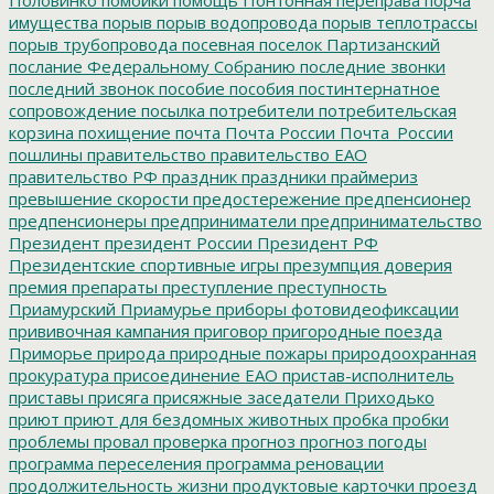
имущества
порыв
порыв водопровода
порыв теплотрассы
порыв трубопровода
посевная
поселок Партизанский
послание Федеральному Собранию
последние звонки
последний звонок
пособие
пособия
постинтернатное
сопровождение
посылка
потребители
потребительская
корзина
похищение
почта
Почта России
Почта_России
пошлины
правительство
правительство ЕАО
правительство РФ
праздник
праздники
праймериз
превышение скорости
предостережение
предпенсионер
предпенсионеры
предприниматели
предпринимательство
Президент
президент России
Президент РФ
Президентские спортивные игры
презумпция доверия
премия
препараты
преступление
преступность
Приамурский
Приамурье
приборы фотовидеофиксации
прививочная кампания
приговор
пригородные поезда
Приморье
природа
природные пожары
природоохранная
прокуратура
присоединение ЕАО
пристав-исполнитель
приставы
присяга
присяжные заседатели
Приходько
приют
приют для бездомных животных
пробка
пробки
проблемы
провал
проверка
прогноз
прогноз погоды
программа переселения
программа реновации
продолжительность жизни
продуктовые карточки
проезд