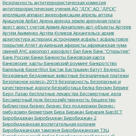
безопасность
антитеррористическая комиссия
антитеррористические учения
АО "ДГК"
АО "ДРСК"
апелляция
аппарат видеофиксации
апрель
аптека
Арашуков
Арбат
Арена
аренда земли
арендная плата
арест
арест счетов
Армия
Арнаполин
арт-объекты
Артеев
Артём Акименко
Артём Куликов
Архангельск
архив
архитектура
астероид
астрономия
асфальт
асфальтовое
покрытие
Атлет
аудиенция
аферисты
африканская чума
свиней
АЧС
аэропорт
аэрофлот
бал
банк
банк "Открытие"
Банк России
банки
банкноты
банковская карта
банковские_карты
банковский роуминг
банкротство
барельеф
баскетбол
Бастак
Бастрыкин
батут
Бедность
бездомные
бездомные животные
безналичные платежи
Безопасное колесо-2019
безопасность
Безопасные и
качественные дороги
безработица
белка
бензин
Беринг
Берл Лазар
бесплатные лекарства
Бессмертные дела
Бессмертный полк
бесхозяйственность
бешенство
библиотека
бизнес
бизнес без поддержки
бизнес-
омбудсмен
биометрия
Бира
Биракан
Бирария
БирЗСТ
Биробидажан
Биробиджан
Биробиджан-2
Биробиджанская воспитательная колония
Биробиджанская таможня
Биробиджанская ТЭЦ
Биробиджанский Арбат
Биробиджанский военный