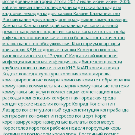
исследование
история
Итоги-2017
июль
июнь
июнь_2026
кабель линии электропередачи
кадетский бал
кадеты
кадровая чехарда
кадры
казаки
Казань
Казначейство
России
календарь
календарь праздников
камера
камеры
Камчатка
Камчатский край
канализация
капитальный
ремонт
капремонт
карантин
карате
каратин
катастрофа
кафе
качество жизни
качество и безопасность
качество
молока
качество обслуживания
Кванториум
квартиры
квитанция
КДН
кедровые шишки
Кемерово
кинозал
кинологи
кинотеатр "Родина"
Кирга
китай
кишечная
инфекция
кишечная_инфекция
кладбище
клещ
клещи
клубника
книга памяти
книги
КНР
КоАП
ковид-сводка
Кодекс
колледж культуры
колония
командировка
командировочные
комары
комиссия
комитет образования
коммуналка
коммунальная авария
коммунальные платежи
коммунальные услуги
компенсации
компенсационные
расходы
компенсация
комфортная городская среда
кондитерские изделия
конкурс
Конрад
Константин
Лазарев
конституционный суд
конституция
контрабанда
контрафакт
конфликт интересов
концерт
Корж
коронавирус
коронавирусные выплаты
коронаврус
Коростелев
короткая рабочая неделя
коррупция
корь
Косвинцев
космодром
космодром_Восточный
космос