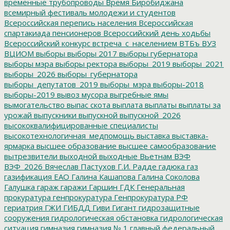
временные трубопроводы
Время Биробиджана
всемирный фестиваль молодежи и студентов
Всероссийская перепись населения
Всероссийская
спартакиада пенсионеров
Всероссийский день ходьбы
Всероссийский конкурс
встреча_с_населением
ВТБъ
ВУЗ
ВЦИОМ
выборы
выборы 2017
выборы губернатора
выборы мэра
выборы ректора
выборы_2019
выборы_2021
выборы_2026
выборы_губернатора
выборы_депутатов_2019
выборы_мэра
выборы-2018
выборы-2019
вывоз мусора
выгребные ямы
вымогательство
выпас скота
выплата
выплаты
выплаты за
урожай
выпускники
выпускной
выпускной_2026
высококвалифицированные специалисты
высокотехнологичная_медпомощь
выставка
выставка-
ярмарка
высшее образование
высшее самообразование
вытрезвители
выходной
выходные
Вьетнам
ВЭФ
ВЭФ_2026
Вячеслав Пастухов
Г.И. Радде
гадюка
газ
газификация ЕАО
Галина Кашапова
Галина Соколова
Галушка
гараж
гаражи
Гаршин
ГДК
Генеральная
прокуратура
генпрокуратура
Генпрокуратура РФ
гериатрия
ГЖИ
ГИБДД
Гиви
Гигант
гидрозащитные
сооружения
гидрологическая обстановка
гидрологическая
ситуация
гимназия
гимназия № 1
главный федеральный