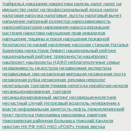
Найфельд
наказание
накркотики
наледь
налог
налог на
имущество
налог на профессиональный доход
налоги
налоговая нагрузка
налоговые_льготы
налоговый вычет
нападение
напорный коллектор
наркозависимость
нарколаборатория
наркомания
наркосодержащие
растения
наркотики
нарушение прав инвалидов
нарушение тишины и покоя
нарушения пожарной
безопасности
насвай
население
насосная станция
Наталья
Баженова
наука
Наум Ливант
национальный рейтинг
национальный рейтинг тревожности
наципроект
нацпроект
нацпроекты
НДФЛ
неблагополучные семьи
недвижимость
недострои
независимая экспертиза
независимые сми
незаконная миграция
незаконная охота
незаконная рубка
незаконная_реклама
некролог
нелегальная торговля
Немаев
непогода
нерабочая неделя
несанкционированная_торговля
несанкционированный_митинг
несовершеннолетние
несчастный случай
Нетрезвый водитель
неуважение к
власти
неформальная занятость
нефть
Нижнеленинский
пункт пропуска
Николаевка
николаевка_памятник
Николаевская районная больница
Николай Канделя
никотин
НК РФ
НКО
НКО «РОКР»
Новая звезда