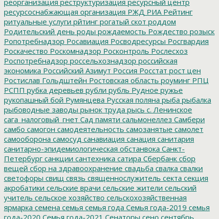
реорганизация
реструктуризация
ресурсный центр
ресурсоснабжающая организация
РЖД
РИА Рейтинг
ритуальные услуги
рйтинг
рогатый скот
роддом
Родительский день
роды
рождаемость
Рождество
розыск
Ропотребнадзор
Росавиация
Росводресурсы
Росгвардия
Роскачество
Роскомнадзор
Росконтроль
Рослесхоз
Роспотребнадзор
россельхознадзор
российская
экономика
Российский Азимут
Россия
Росстат
рост цен
Ростислав Гольдштейн
Ростовская область
роуминг
РПЦ
РСПП
рубка деревьев
рубли
рубль
Рудное
ружье
рукопашный бой
Румянцева
Русская поляна
рыба
рыбалка
рыбоводные заводы
рынок труда
рысь
с. Ленинское
сага_налоговый_гнет
Сад памяти
сальмонеллез
Самбери
самбо
самогон
самодеятельность
самозанятые
самолет
самооборона
самосуд
санавиация
санация
санитария
санитарно-эпидемиологическая обстанвока
Санкт-
Петербург
санкции
сантехника
сатира
Сбербанк
сбор
вещей
сбор на здравоохранение
свадьба
свалка
свалки
светофоры
свищ
связь
священнослужитель
секта
секция
акробатики
сельские врачи
сельские жители
сельский
учитель
сельское хозяйство
сельскохозяйственная
ярмарка
семена
семья
семья года
Семья года-2019
семья
года-2020
Семья года-2021
Сенаторы
сено
сентябрь