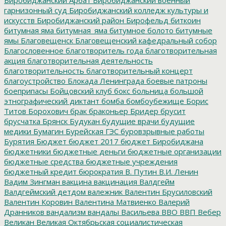
гарнизонный суд
Биробиджанский колледж культуры и
искусств
Биробиджанский район
Бирофельд
биткоин
битумная яма
битумная_яма
битумное болото
битумные
ямы
Благовещенск
Благовещенский кафедральный собор
Благословенное
благотворитель года
благотворительная
акция
благотворительная деятельность
благотворительность
благотворительный концерт
благоустройство
Блокада Ленинграда
боевые патроны
боеприпасы
Бойцовский клуб
бокс
больница
большой
этнографический диктант
бомба
бомбоубежище
Борис
Титов
Борохович
брак
браконьер
Бридер
брусит
брусчатка
Брянск
Будукан
будущие врачи
будущие
медики
Бумагин
Бурейская ГЭС
буровзрывные работы
Бурятия
Бюджет
бюджет 2017
бюджет Биробиджана
бюджетники
бюджетные деньги
бюджетные организации
бюджетные средства
бюджетные учреждения
бюджетный кредит
бюрократия
В. Путин
В.И. Ленин
Вадим Зингман
вакцина
вакцинация
Валдгейм
Валдгеймский детдом
валежник
Валентин Брусиловский
Валентин Коровин
Валентина Матвиенко
Валерий
Дранников
вандализм
вандалы
Васильева
ВВО
ВВП
Вебер
Великан
Великая Октябрьская социалистическая