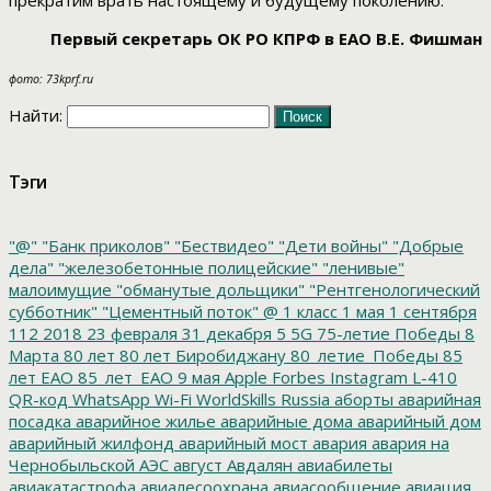
прекратим врать настоящему и будущему поколению.
Первый секретарь ОК РО КПРФ в ЕАО В.Е. Фишман
фото: 73kprf.ru
Найти:
Тэги
"@"
"Банк приколов"
"Бествидео"
"Дети войны"
"Добрые
дела"
"железобетонные полицейские"
"ленивые"
малоимущие
"обманутые дольщики"
"Рентгенологический
субботник"
"Цементный поток"
@
1 класс
1 мая
1 сентября
112
2018
23 февраля
31 декабря
5
5G
75-летие Победы
8
Марта
80 лет
80 лет Биробиджану
80_летие_Победы
85
лет ЕАО
85_лет_ЕАО
9 мая
Apple
Forbes
Instagram
L-410
QR-код
WhatsApp
Wi-Fi
WorldSkills Russia
аборты
аварийная
посадка
аварийное жилье
аварийные дома
аварийный дом
аварийный жилфонд
аварийный мост
авария
авария на
Чернобыльской АЭС
август
Авдалян
авиабилеты
авиакатастрофа
авиалесоохрана
авиасообщение
авиация