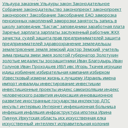
Ульдура
заказник Ульдуры
закон
Законодательное
Собрание
законодательство
законопреокт
законопроект
законороект
Заксобрание
Заксобрание ЕАО
заморозка
пенсионных накоплений
заморозки
занятость
запись в
школу
заповедник "Бастак"
заповедники
заработная плата
Заречье
зарплата
зарплаты
заслуженный работник ЖКХ
зачистка_судей
защита прав предпринимателей
защита
предпринимателей
здравоохранение
земледельцы
землетрясение
земля
земский доктор
Земский_учитель
зима пришла
змеи
змея
золотой губернатор
Золотухин
золотые медалисты
зоозащитники
Иван Благодырь
Иван
Голунов
Иван Проходцев
ИВЛ
ивс
Игорь Ткачев
игрушки
идиш
избиение
избирательная кампания
избирком
Известковый
измени жизнь к лучшему
Израиль
имена
импорт
инвалиды
инвестирование
инвестиции
инвестиционные проекты
индекс самоизоляции
индекс
человеческого развития
индексация
инновационное
развитие
иностранные государства
инспектор ДПС
инсульт
интервью
Интернет
инфекционная больница
инфекция
инфляция
инфраструктура
ипотека
Ирина
Пинчук
Иркутская область
иск
искусственная елка
искусственный_интеллект
исправительная колония