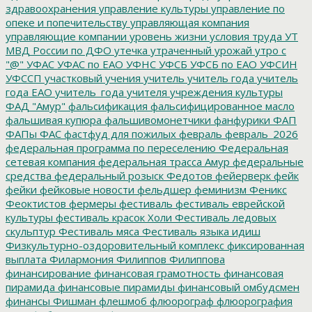
здравоохранения
управление культуры
управление по
опеке и попечительству
управляющая компания
управляющие компании
уровень жизни
условия труда
УТ
МВД России по ДФО
утечка
утраченный урожай
утро с
"@"
УФАС
УФАС по ЕАО
УФНС
УФСБ
УФСБ по ЕАО
УФСИН
УФССП
участковый
учения
учитель
учитель года
учитель
года ЕАО
учитель_года
учителя
учреждения культуры
ФАД "Амур"
фальсификация
фальсифицированное масло
фальшивая купюра
фальшивомонетчики
фанфурики
ФАП
ФАПы
ФАС
фастфуд для пожилых
февраль
февраль_2026
федеральная программа по переселению
Федеральная
сетевая компания
федеральная трасса Амур
федеральные
средства
федеральный розыск
Федотов
фейерверк
фейк
фейки
фейковые новости
фельдшер
феминизм
Феникс
Феоктистов
фермеры
фестиваль
фестиваль еврейской
культуры
фестиваль красок Холи
Фестиваль ледовых
скульптур
Фестиваль мяса
Фестиваль языка идиш
Физкультурно-оздоровительный комплекс
фиксированная
выплата
Филармония
Филиппов
Филиппова
финансирование
финансовая грамотность
финансовая
пирамида
финансовые пирамиды
финансовый омбудсмен
финансы
Фишман
флешмоб
флюорограф
флюорография