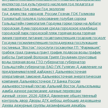
инспектор
год культурного наследия
год педагога и
наставника
Год семьи
Год экологии
Год_единства_народов_России
Гознак
ГОК
Голикова
Головатый
гололед
голосование
голубая сорока
Гольдштейн
гомеопатия
Гордума
горки
горки на Арбате
городская Дума
городская среда
городское кладбище
городской парк
городской пляж
горячая вода
горячая
линия
горячее питание
госавтоинспекция
госархив
госдолг
Госдума
госжилинспекция
господдержка
госслужащие
гостиница "Восток"
госуслуги
госхакупки
ГП "Фармация"
грабеж
град
граница
грант
график подвоза воды
график
работы
Григорий Волохов
Грипп
Грудинин
грунтовые
воды
грязная вода
ГТО
губернатор
губернатор
Гольдштейн
губернатор ЕАО
ГУК
Гулягин
Д
давление на
предпринимателей
дайджест
Дальневосточная
оперативная таможня
Дальневосточная энергетическая
компания
Дальневосточное ГУ Банка России
дальневосточный гектар
Дальний Восток
Дальсельмаш
дамба
дачное расписание
дачные перевозки
дачный_сезон_2026
ДВЖД
Движение общественный
контроль
двор
Дворы
ДГК
дебош
дебошир
дедовщина
Деева
дежурные группы
дезинфекция
декабрь