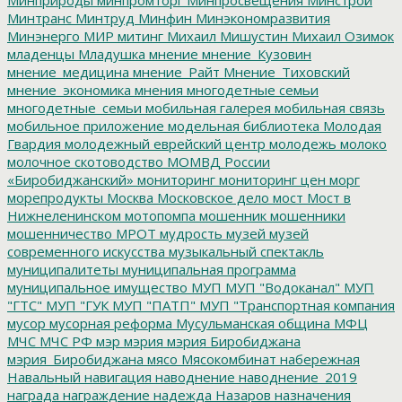
Минтранс
Минтруд
Минфин
Минэкономразвития
Минэнерго
МИР
митинг
Михаил Мишустин
Михаил Озимок
младенцы
Младушка
мнение
мнение_Кузовин
мнение_медицина
мнение_Райт
Мнение_Тиховский
мнение_экономика
мнения
многодетные семьи
многодетные_семьи
мобильная галерея
мобильная связь
мобильное приложение
модельная библиотека
Молодая
Гвардия
молодежный еврейский центр
молодежь
молоко
молочное скотоводство
МОМВД России
«Биробиджанский»
мониторинг
мониторинг цен
морг
морепродукты
Москва
Московское дело
мост
Мост в
Нижнеленинском
мотопомпа
мошенник
мошенники
мошенничество
МРОТ
мудрость
музей
музей
современного искусства
музыкальный спектакль
муниципалитеты
муниципальная программа
муниципальное имущество
МУП
МУП "Водоканал"
МУП
"ГТС"
МУП "ГУК
МУП "ПАТП"
МУП "Транспортная компания
мусор
мусорная реформа
Мусульманская община
МФЦ
МЧС
МЧС РФ
мэр
мэрия
мэрия Биробиджана
мэрия_Биробиджана
мясо
Мясокомбинат
набережная
Навальный
навигация
наводнение
наводнение_2019
награда
награждение
надежда
Назаров
назначения