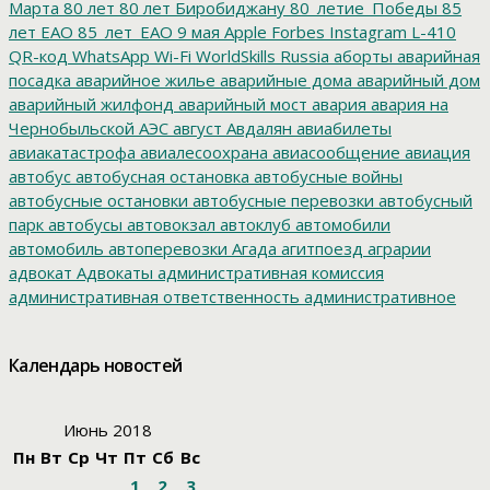
Марта
80 лет
80 лет Биробиджану
80_летие_Победы
85
лет ЕАО
85_лет_ЕАО
9 мая
Apple
Forbes
Instagram
L-410
QR-код
WhatsApp
Wi-Fi
WorldSkills Russia
аборты
аварийная
посадка
аварийное жилье
аварийные дома
аварийный дом
аварийный жилфонд
аварийный мост
авария
авария на
Чернобыльской АЭС
август
Авдалян
авиабилеты
авиакатастрофа
авиалесоохрана
авиасообщение
авиация
автобус
автобусная остановка
автобусные войны
автобусные остановки
автобусные перевозки
автобусный
парк
автобусы
автовокзал
автоклуб
автомобили
автомобиль
автоперевозки
Агада
агитпоезд
аграрии
адвокат
Адвокаты
административная комиссия
административная ответственность
административное
дело
администрация президента
азартные игры
азимут
АЗС
Акименко
активист
акция
акция протеста
Александр
Календарь новостей
Буксман
Александр Винников
Александр Головатый
Александр Золотухин
Александр Козлов
Александр
Левинталь
Александр Ливенталь
Александр Романов
Июнь 2018
Александр Соловьев
Александр Чаплыгин
Александра
Пн
Вт
Ср
Чт
Пт
Сб
Вс
Филиппова
Алексей Корниенко
Алексей Навальный
1
2
3
Алексей Хозяйский
Алексей Черный
Алеппо
алименты