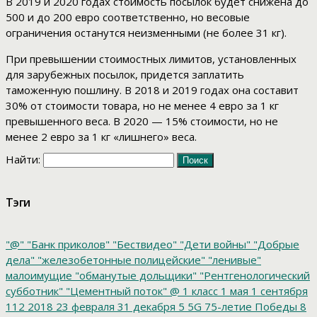
В 2019 и 2020 годах стоимость посылок будет снижена до
500 и до 200 евро соответственно, но весовые
ограничения останутся неизменными (не более 31 кг).
При превышении стоимостных лимитов, установленных
для зарубежных посылок, придется заплатить
таможенную пошлину. В 2018 и 2019 годах она составит
30% от стоимости товара, но не менее 4 евро за 1 кг
превышенного веса. В 2020 — 15% стоимости, но не
менее 2 евро за 1 кг «лишнего» веса.
Найти:
Тэги
"@"
"Банк приколов"
"Бествидео"
"Дети войны"
"Добрые
дела"
"железобетонные полицейские"
"ленивые"
малоимущие
"обманутые дольщики"
"Рентгенологический
субботник"
"Цементный поток"
@
1 класс
1 мая
1 сентября
112
2018
23 февраля
31 декабря
5
5G
75-летие Победы
8