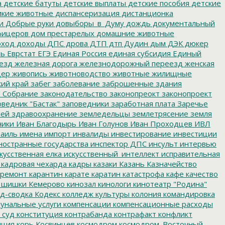
а
детские батуты
детские выплаты
детские пособия
детские
кие животные
диспансеризация
дистанционка
и
Добрые руки
довыборы_в_Думу
дождь
документальный
фицеров
дом престарелых
домашние животные
ход
доходы
ДПС
дрова
ДТП
дтп
Дудин
дым
ДЭК
дюкер
ть
Еврстат
ЕГЭ
Единая Россия
единая субсидия
Единый
езд
железная дорога
железнодорожный переезд
женская
дер
живопись
животноводство
животные
жилищные
ий край
забег
заболевание
заброшенные здания
 Собрание
законодательство
законопреокт
законопроект
ведник "Бастак"
заповедники
заработная плата
Заречье
лей
здравоохранение
земледельцы
землетрясение
земля
ники
Иван Благодырь
Иван Голунов
Иван Проходцев
ИВЛ
аиль
имена
импорт
инвалиды
инвестирование
инвестиции
остранные государства
инспектор ДПС
инсульт
интервью
кусственная елка
искусственный_интеллект
исправительная
кадровая чехарда
кадры
казаки
Казань
Казначейство
ремонт
карантин
карате
каратин
катастрофа
кафе
качество
 шишки
Кемерово
кинозал
кинологи
кинотеатр "Родина"
д-сводка
Кодекс
колледж культуры
колония
командировка
унальные услуги
компенсации
компенсационные расходы
 суд
конституция
контрабанда
контрафакт
конфликт
пция
корь
Косвинцев
космодром
космодром_Восточный