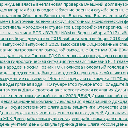
р Якушев
власть
внеплановая проверка
Внешний долг
внутр
донапорная башня
водоснабжение
военная служба
военные
окзал
волейбол
волк
Волонтеры
Волочаевка
Волочаевская б
емент
Восточный военный округ
Восточный экономический ф
фестиваль молодежи и студентов
Всероссийская перепись н
а_с_населением
ВТБъ
ВУЗ
ВЦИОМ
выборы
выборы 2017
выбо
тора
выборы_депутатов_2019
выборы_мэра
выборы-2018
вы
и
выпускной
выпускной_2026
высококвалифицированные спе
вание
вытрезвители
выходной
выходные
Вьетнам
ВЭФ
ВЭФ
а
гараж
гаражи
Гаршин
ГДК
Генеральная прокуратура
генпро
новка
гидрологическая ситуация
гимназия
гимназия № 1
глав
а_народов_России
Гознак
ГОК
Голикова
Головатый
гололед
г
реда
городское кладбище
городской парк
городской пляж
гор
осслужащие
гостиница "Восток"
госуслуги
госхакупки
ГП "Фар
е воды
грязная вода
ГТО
губернатор
губернатор Гольдштей
я таможня
Дальневосточная энергетическая компания
Дальне
чные перевозки
дачный_сезон_2026
ДВЖД
Движение общес
декларационная компания
декларация
декларация о дохода
нь Государственного флага
День защитника Отечества
ден
ень народного единства
день открытых дверей
День памят
а ЖКХ
День работника культуры
день работника транспорта
день учителя
день физкультурника
День флага России
День