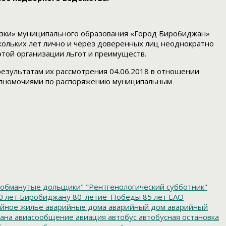
озки» муниципального образования «Город Биробиджан»
кольких лет лично и через доверенных лиц неоднократно
этой организации льгот и преимуществ.
о результатам их рассмотрения 04.06.2018 в отношении
полномочиями по распоряжению муниципальным
обманутые дольщики"
"Рентгенологический субботник"
0 лет Биробиджану
80_летие_Победы
85 лет ЕАО
йное жилье
аварийные дома
аварийный дом
аварийный
ана
авиасообщение
авиация
автобус
автобусная остановка