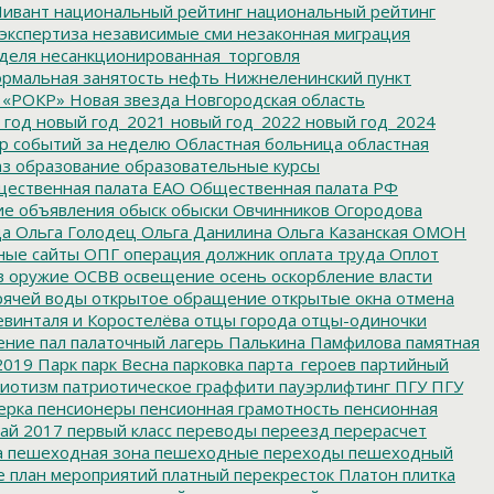
ивант
национальный рейтинг
национальный рейтинг
экспертиза
независимые сми
незаконная миграция
деля
несанкционированная_торговля
рмальная занятость
нефть
Нижнеленинский пункт
 «РОКР»
Новая звезда
Новгородская область
 год
новый год_2021
новый год_2022
новый год_2024
р событий за неделю
Областная больница
областная
аз
образование
образовательные курсы
ественная палата ЕАО
Общественная палата РФ
ие
объявления
обыск
обыски
Овчинников
Огородова
да
Ольга Голодец
Ольга Данилина
Ольга Казанская
ОМОН
ные сайты
ОПГ
операция должник
оплата труда
Оплот
в
оружие
ОСВВ
освещение
осень
оскорбление власти
рячей воды
открытое обращение
открытые окна
отмена
евинталя и Коростелёва
отцы города
отцы-одиночки
ение
пал
палаточный лагерь
Палькина
Памфилова
памятная
2019
Парк
парк Весна
парковка
парта_героев
партийный
иотизм
патриотическое граффити
пауэрлифтинг
ПГУ
ПГУ
ерка
пенсионеры
пенсионная грамотность
пенсионная
ай 2017
первый класс
переводы
переезд
перерасчет
а
пешеходная зона
пешеходные переходы
пешеходный
е
план мероприятий
платный перекресток
Платон
плитка