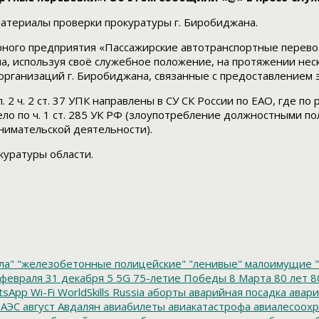
атериалы проверки прокуратуры г. Биробиджана.
рного предприятия «Пассажирские автотранспортные перев
а, используя своё служебное положение, на протяжении нес
организаций г. Биробиджана, связанные с предоставлением 
. 2 ч. 2 ст. 37 УПК направлены в СУ СК России по ЕАО, где п
о по ч. 1 ст. 285 УК РФ (злоупотребление должностными 
инимательской деятельности).
куратуры области.
ла"
"железобетонные полицейские"
"ленивые" малоимущие
"
февраля
31 декабря
5
5G
75-летие Победы
8 Марта
80 лет
8
tsApp
Wi-Fi
WorldSkills Russia
аборты
аварийная посадка
авари
 АЭС
август
Авдалян
авиабилеты
авиакатастрофа
авиалесоохр