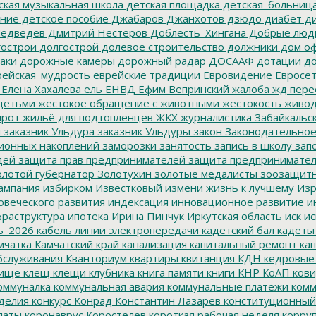
ская музыкальная школа
детская площадка
детская_больниц
ание
детское пособие
Джабаров
Джанхотов
дзюдо
диабет
ди
едведев
Дмитрий Нестеров
Доблесть_Хингана
Добрые люд
острои
долгострой
долевое строительство
должники
дом о
аки
дорожные камеры
дорожный радар
ДОСААФ
дотации
до
ейская_мудрость
еврейские традиции
Евровидение
Евросе
Елена Хахалева
ель
ЕНВД
Ефим Вепринский
жалоба
жд пере
детьми
жестокое обращение с животными
жестокость
живо
ирот
жильё для подтопленцев
ЖКХ
журналистика
Забайкальск
м
заказник Ульдура
заказник Ульдуры
закон
Законодательное
ионных накоплений
заморозки
занятость
запись в школу
запо
дей
защита прав предпринимателей
защита предпринимате
лотой губернатор
Золотухин
золотые медалисты
зоозащит
ампания
избирком
Известковый
измени жизнь к лучшему
Изр
овеческого развития
индексация
инновационное развитие
ин
раструктура
ипотека
Ирина Пинчук
Иркутская область
иск
ис
ь_2026
кабель линии электропередачи
кадетский бал
кадеты
мчатка
Камчатский край
канализация
капитальный ремонт
кап
бслуживания
Кванториум
квартиры
квитанция
КДН
кедровые
ище
клещ
клещи
клубника
книга памяти
книги
КНР
КоАП
кови
оммуналка
коммунальная авария
коммунальные платежи
комм
делия
конкурс
Конрад
Константин Лазарев
конституционный
латы
коронаврус
Коростелев
короткая рабочая неделя
корру