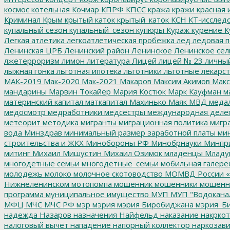
космос
котельная
Кочмар
КПРФ
КПСС
кража
кражи
красная 
Криминал
Крым
крытый каток
крытый_каток
КСН
КТ-исслед
купальный сезон
купальный_сезон
купюры
Кураж
курение
К
Легкая атлетика
легкоатлетическая пробежка
лед
ледовая п
Ленинская ЦРБ
Ленинский район
Ленинское
Ленинское сел
лжетерроризм
лимон
литература
Лицей
лицей № 23
личны
лыжная гонка
льготная ипотека
льготники
льготные лекарст
МАК-2019
Мак-2020
Мак-2021
Макаров
Максим Акимов
Макс
мандарины
Марвин Токайер
Мария Костюк
Марк Кауфман
ма
материнский капитал
маткапитал
Махинько
Маяк
МВД
меда
медосмотр
медработники
медсестры
международная деле
метеорит
методика
мигранты
миграционная политика
мигра
вода
Минздрав
минимальный размер заработной платы
мин
строительства и ЖКХ
Минобороны РФ
Минобрнауки
Минпр
митинг
Михаил Мишустин
Михаил Озимок
младенцы
Младу
многодетные семьи
многодетные_семьи
мобильная галере
молодежь
молоко
молочное скотоводство
МОМВД России «
Нижнеленинском
мотопомпа
мошенник
мошенники
мошенн
программа
муниципальное имущество
МУП
МУП "Водокана
МФЦ
МЧС
МЧС РФ
мэр
мэрия
мэрия Биробиджана
мэрия_Б
надежда
Назаров
назначения
Найфельд
наказание
накркот
налоговый вычет
нападение
напорный коллектор
наркозави