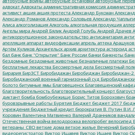
автобусные войны
автобусные остановки
автобусные перев
адвокат
Адвокаты
административная комиссия
администрат
активист
акция
акция протеста
Александр Буксман
Александ
Александр Романов
Александр Соловьев
Александр Чаплыг
Алиса
алкоголизация
Алкоголь
алкогольная продукция
аллер
Ангелы мира
Андрей Бялик
Андрей Голубь
Андрей Драчев
А
антикоррупционное законодательство
антисанитария
анти
апелляция
аппарат видеофиксации
апрель
аптека
Арашуков
Артём Куликов
Архангельск
архив
архитектура
астероид
ас
бал
банк
банк "Открытие"
Банк России
банки
банкноты
банк
бездомные
бездомные животные
безналичные платежи
Бе
бесплатные лекарства
Бессмертные дела
Бессмертный пол
Бирария
БирЗСТ
Биробидажан
Биробиджан
Биробиджан-2
Биробиджанский военный гарнизонный суд
Биробиджанский
болото
битумные ямы
Благовещенск
Благовещенский кафе
благотворительность
благотворительный концерт
благоус
диктант
бомба
бомбоубежище
Борис Титов
Борохович
бра
буровзрывные работы
Бурятия
Бюджет
бюджет 2017
бюдж
учреждения
бюджетный кредит
бюрократия
В. Путин
В.И. 
Коровин
Валентина Матвиенко
Валерий Дранников
вандал
Отечественная война
велодорожка
велопробег
велосипед
В
ветераны_СВО
ветхие дома
ветхое жилье
Вечерний Бироб
видеорегистратор
Виктор Ишавев
Виктор Ишаев
Виктор О