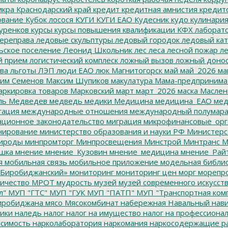
икра
Краснодарский край
кредит
кредитная амнистия
кредит
ование
Кубок лосося
КУГИ
КУГИ ЕАО
Кудесник
кудо
кулинари
уренков
курсы
курсы повышения квалификации
КФХ
лаборат
ереправа
ледовые скульптуры
ледовый городок
ледовый кат
ьское поселение
Леонид Школьник
лес
леса
лесной пожар
ле
й прием
логистический комплеск
ложный вызов
ложный доно
ва
льготы
ЛЭП
люди ЕАО
люк
Магнитогорск
май
май_2026
ма
им Семенов
Максим Шупиков
макулатура
Мама-предпринима
ркировка товаров
Марковский
март
март_2026
маска
Маслен
ль
Медведев
медведь
медики
Медицина
медицина_ЕАО
мед
гация
международные отношения
международный полумара
ционное законодательство
миграция
микрофинансовые_орг
ирование
министерство образования и науки РФ
Министерс
ироды
минпромторг
Минпросвещения
Минстрой
Минтранс
М
шка
мнение
мнение_Кузовин
мнение_медицина
мнение_Рай
я
мобильная связь
мобильное приложение
модельная библи
Биробиджанский»
мониторинг
мониторинг цен
морг
морепр
ичество
МРОТ
мудрость
музей
музей современного искусст
л"
МУП "ГТС"
МУП "ГУК
МУП "ПАТП"
МУП "Транспортная ком
иробиджана
мясо
Мясокомбинат
набережная
Навальный
нави
ики
наледь
налог
налог на имущество
налог на профессиона
симость
нарколаборатория
наркомания
наркосодержащие р