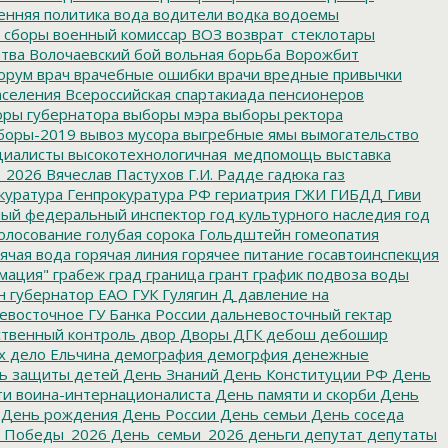
енняя политика
вода
водители
водка
водоемы
 сборы
военный комиссар
ВОЗ
возврат_стеклотары
итва
Волочаевский бой
вольная борьба
Ворожбит
орум
врач
врачебные ошибки
врачи
вредные привычки
аселения
Всероссийская спартакиада пенсионеров
ры губернатора
выборы мэра
выборы ректора
боры-2019
вывоз мусора
выгребные ямы
вымогательство
циалисты
высокотехнологичная_медпомощь
выставка
_2026
Вячеслав Пастухов
Г.И. Радде
гадюка
газ
куратура
Генпрокуратура РФ
гериатрия
ГЖИ
ГИБДД
Гиви
ный федеральный инспектор
год культурного наследия
год
олосование
голубая сорока
Гольдштейн
гомеопатия
ячая вода
горячая линия
горячее питание
госавтоинспекция
мация"
грабеж
град
граница
грант
график подвоза воды
н
губернатор ЕАО
ГУК
Гулягин
Д
давление на
восточное ГУ Банка России
дальневосточный гектар
твенный контроль
двор
Дворы
ДГК
дебош
дебошир
х
дело Ельчина
демография
демогрфия
денежные
ь защиты детей
День Знаний
День Конституции РФ
День
и воина-интернационалиста
День памяти и скорби
День
День рождения
День России
День семьи
День соседа
_Победы_2026
День_семьи_2026
деньги
депутат
депутаты