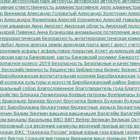
озки
автобусный парк
автобусы
автовокзал
автоклуб
автомо
ивная ответственность
административное дело
администра
р Винников
Александр Головатый
Александр Золотухин
Алек
ин
Александра Филиппова
Алексей Корниенко
Алексей Наваль
гия
альманах
Амур
Амурзет
Амурская область
Амурский поло
ндрей Пивенко
Анна Кузнецова
аномальное потепление
ано
террористическая безопасность
антитеррористическая коми
Арбат
Арена
аренда земли
арендная плата
арест
арест счет
трономия
асфальт
асфальтовое покрытие
Атлет
аудиенция
аф
овская карта
банковские_карты
банковский роуминг
банкротс
зопасное колесо-2019
безопасность
Безопасные и качестве
к
бесхозяйственность
бешенство
библиотека
бизнес
бизнес 
Биробиджанская воспитательная колония
Биробиджанская т
 колледж культуры и искусств
Биробиджанский район
Биро
дральный собор
Благословенное
благотворитель года
благот
тройство
Блокада Ленинграда
боевые патроны
боеприпасы
Б
к
браконьер
Бридер
брусит
брусчатка
Брянск
Будукан
будущи
ет Биробиджана
бюджетники
бюджетные деньги
бюджетны
Ленин
Вадим Зингман
вакцина
вакцинация
Валдгейм
Валдгей
изм
вандалы
Васильева
ВВО
ВВП
Вебер
Великан
Великая Окт
ерховный суд
весенние каникулы
весенний призыв
ветер
ве
иджан
ВЖС "Надежда России"
взрыв
взрыв газа
взрыв газово
рёл
Виктор Солнцев
викторина
Винников
вице-премьер
ВИЧ