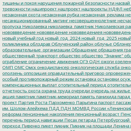
тишины и покоя
нарушения пожарной безопасности
насвай
тревожности
наципроект
нацпроект
нацпроекты
НДФЛ
неб
незаконная охота
незаконная рубка
незаконная_реклама
не
несанкционированный_митинг
несовершеннолетние
несчас
пропуска
Николаевка
николаевка_памятник
Николаевская ра
нововвведение
нововведение
нововведениея
нововведен
новый учебный год
новый_год_2024
новый_год_2025
новый
поликлиника
облздрав
Облученский район
облучье
Облэнер
образовательные_организации
Обращение
обращения гр
общественный транспорт
общество
общество "Знание"
общ
ограбление
ограничение движения
ОГЭ
ОДН
ожоги
озелен
ОМП
ОМС
Омск
онкодиспансер
онкологическая служба
онко
оползень
оппозиция
оправдательный приговор
опроверже
особый противопожарный режим
остановка
остановки
осуж
компенсационных выплат
отопительный период
отопитель
отчетность
охота
охрана труда
очереди
очередь на жилье
акция
памятник
памятник-мемориал
память
панихида
парад
проект
Партия Роста
Пархоменко
Парыгина
паспорт
пассаж
им. Шолом-Алейхема
ПДД
ПДН МОМВД России «Ленински
реформа
пенсионные накопления
пенсионный возраст
Пенс
перечень
период навигации
Песах
петарда
Петербургский
переход
Пивенко
пикет
пикник
Пикник на площади Ленина