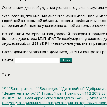
Основанием для возбуждения уголовного дела послужили м
Установлено, что бывший директор муниципального унита
Еврейской автономной области, вопреки требованиям закон
совершал действия по управлению одной из коммерческих 
В этой связи, материалы прокурорской проверки в порядке п
бывшего директора МУП «ПАТП» возбуждено уголовное дел
имуществом), ст. 289 УК РФ (незаконное участие в предпр
Расследование уголовного дела находится на контроле про
Найти:
Тэги
"@"
"Банк приколов"
"Бествидео"
"Дети войны"
"Добрые де
"Цементный поток"
@
1 класс
1 мая
1 сентября
112
2018
23 
85_лет_ЕАО
9 мая
Apple
Forbes
Instagram
L-410
QR-код
Wha
жилфонд
аварийный мост
авария
авария на Чернобыльской