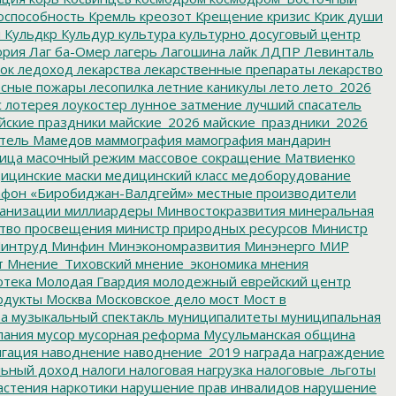
оспособность
Кремль
креозот
Крещение
кризис
Крик души
я
Кульдкр
Кульдур
культура
культурно досуговый центр
ория
Лаг ба-Омер
лагерь
Лагошина
лайк
ЛДПР
Левинталь
ок
ледоход
лекарства
лекарственные препараты
лекарство
сные пожары
лесопилка
летние каникулы
лето
лето_2026
с
лотерея
лоукостер
лунное затмение
лучший спасатель
йские праздники
майские_2026
майские_праздники_2026
тель
Мамедов
маммография
мамография
мандарин
ица
масочный режим
массовое сокращение
Матвиенко
ицинские маски
медицинский класс
медоборудование
фон «Биробиджан-Валдгейм»
местные производители
анизации
миллиардеры
Минвостокразвития
минеральная
тво просвещения
министр природных ресурсов
Министр
интруд
Минфин
Минэкономразвития
Минэнерго
МИР
т
Мнение_Тиховский
мнение_экономика
мнения
отека
Молодая Гвардия
молодежный еврейский центр
одукты
Москва
Московское дело
мост
Мост в
ва
музыкальный спектакль
муниципалитеты
муниципальная
пания
мусор
мусорная реформа
Мусульманская община
гация
наводнение
наводнение_2019
награда
награждение
льный доход
налоги
налоговая нагрузка
налоговые_льготы
астения
наркотики
нарушение прав инвалидов
нарушение