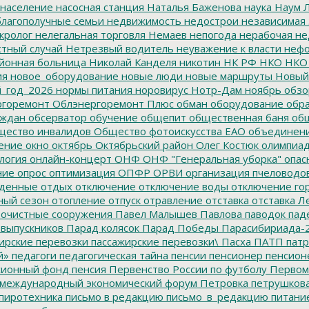
население
насосная станция
Наталья Баженова
наука
Наум Л
лагополучные семьи
недвижимость
недострои
независимая 
кролог
нелегальная торговля
Немаев
непогода
нерабочая не
тный случай
Нетрезвый водитель
неуважение к власти
нефо
йонная больница
Николай Канделя
никотин
НК РФ
НКО
НКО
ия
новое_оборудование
новые люди
новые маршруты
Новый
_год_2026
нормы питания
норовирус
Нотр-Дам
ноябрь
обзо
горемонт
Облэнергоремонт Плюс
обман
оборудование
обр
аждан
обсерватор
обучение
общепит
общественная баня
общ
ество инвалидов
Общество фотоискусства ЕАО
объединен
ение
окно
октябрь
Октябрьский район
Олег Костюк
олимпиа
логия
онлайн-концерт
ОНФ
ОНФ "Генеральная уборка"
опас
ние
опрос
оптимизация
ОПФР
ОРВИ
организация пчеловодо
денные
отдых
отключение
отключение воды
отключение го
ный сезон
отопление
отпуск
отравление
отставка
отставка Л
очистные сооружения
Павел Малышев
Павлова
паводок
пад
 выпускников
Парад колясок
Парад Победы
Парасибириада-
ирские перевозки
пассажирские перевозки\
Пасха
ПАТП
патр
й»
педагоги
педагогическая тайна
пенсии
пенсионер
пенсион
ионный фонд
пенсия
Первенство России по футболу
Первом
 международный экономический форум
Петровка
петрушков
пиротехника
письмо в редакцию
письмо_в_редакцию
питани