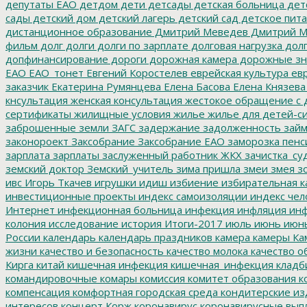
депутаты ЕАО
детдом
дети
детсады
детская больница
дет
сады
детский дом
детский лагерь
детский сад
детское пит
дистанционное образование
Дмитрий Меведев
Дмитрий М
фильм
долг
долги
долги по зарплате
долговая нагрузка
долг
допфинансирование
дороги
дорожная камера
дорожные зн
ЕАО
ЕАО_тонет
Евгений Коростелев
еврейская культура
евр
заказчик
Екатерина Румянцева
Елена Басова
Елена Князева
кнсультация
женская консультация
жестокое обращение с 
сертификаты
жилищные условия
жилье
жилье для детей-с
заброшенные земли
ЗАГС
задержание
задолженность
зай
законороект
Заксобрание
Заксобрание ЕАО
заморозка пенс
зарплата
зарплаты
заслуженный работник ЖКХ
зачистка_су
земский доктор
Земский_учитель
зима пришла
змеи
змея
зо
ивс
Игорь Ткачев
игрушки
идиш
избиение
избирательная к
инвестиционные проекты
индекс самоизоляции
индекс чел
Интернет
инфекционная больница
инфекция
инфляция
инф
колония
исследование
история
Итоги-2017
июль
июнь
июн
России
календарь
календарь праздников
камера
камеры
Ка
жизни
качество и безопасность
качество молока
качество о
Кирга
китай
кишечная инфекция
кишечная_инфекция
кладб
командировочные
комары
комиссия
комитет образования
к
компенсация
комфортная городская среда
кондитерские из
интересов
концерт
Корж
коронавирус
коронавирусные вып