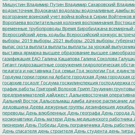
Мишустин
Владимир Путин
Владимир Сахаровский
Владими
водоисточник
Водоканал
водолазы
водоналивные дамбы
во
возгорание
воинский учет
война
война в Сирии
Войтенков
в
Воропаева
воспитательная колония
воспоминания
Востокц
временные трубопроводы
Время Биробиджана
всемирный 
Всероссийский день ходьбы
Всероссийский конкурс
встреч
выборы_2019
выборы_2021
выборы_2026
выборы_губерна
выпас скота
выплата
выплаты
выплаты за урожай
выпускник
выставка-ярмарка
высшее образование
высшее самообразо
газификация ЕАО
Галина Кашапова
Галина Соколова
Галушк
Гигант
гидрозащитные сооружения
гидрологическая обста
педагога и наставника
Год семьи
Год экологии
Год_единств
Гордума
горки
горки на Арбате
городская Дума
городская с
госархив
госдолг
Госдума
госжилинспекция
господдержка
г
график работы
Григорий Волохов
Грипп
Грудинин
грунтовы
предпринимателей
дайджест
Дальневосточная оперативна
Дальний Восток
Дальсельмаш
дамба
дачное расписание
да
дедовщина
Деева
дежурные группы
дезинфекция
декабрь
переводы
День влюбленных
День географа
День города
Де
космонавтики
День матери
День медицинского работника
Д
пионерии
День Победы
День пограничника
День работник
День спасателя
день строителя
День студента
день тигра