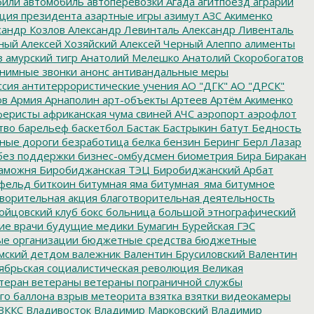
били
автомобиль
автоперевозки
Агада
агитпоезд
аграрии
ция президента
азартные игры
азимут
АЗС
Акименко
сандр Козлов
Александр Левинталь
Александр Ливенталь
ный
Алексей Хозяйский
Алексей Черный
Алеппо
алименты
з
амурский тигр
Анатолий Мелешко
Анатолий Скоробогатов
нимные звонки
анонс
антивандальные меры
ссия
антитеррористические учения
АО "ДГК"
АО "ДРСК"
ов
Армия
Арнаполин
арт-объекты
Артеев
Артём Акименко
еристы
африканская чума свиней
АЧС
аэропорт
аэрофлот
тво
барельеф
баскетбол
Бастак
Бастрыкин
батут
Бедность
нные дороги
безработица
белка
бензин
Беринг
Берл Лазар
без поддержки
бизнес-омбудсмен
биометрия
Бира
Биракан
аможня
Биробиджанская ТЭЦ
Биробиджанский Арбат
фельд
биткоин
битумная яма
битумная_яма
битумное
ворительная акция
благотворительная деятельность
ойцовский клуб
бокс
больница
большой этнографический
е врачи
будущие медики
Бумагин
Бурейская ГЭС
е организации
бюджетные средства
бюджетные
мский детдом
валежник
Валентин Брусиловский
Валентин
ябрьская социалистическая революция
Великая
теран
ветераны
ветераны пограничной службы
го баллона
взрыв метеорита
взятка
взятки
видеокамеры
ВККС
Владивосток
Владимир Марковский
Владимир