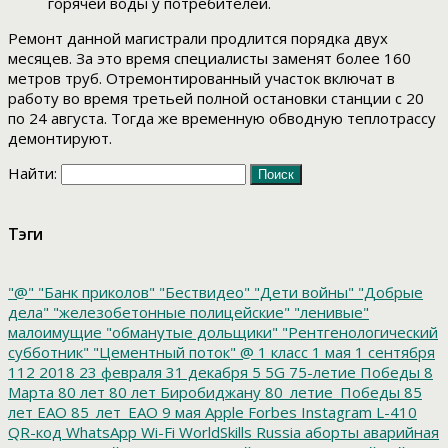
горячей воды у потребителей.
Ремонт данной магистрали продлится порядка двух
месяцев. За это время специалисты заменят более 160
метров труб. Отремонтированный участок включат в
работу во время третьей полной остановки станции с 20
по 24 августа. Тогда же временную обводную теплотрассу
демонтируют.
Найти:
Тэги
"@"
"Банк приколов"
"Бествидео"
"Дети войны"
"Добрые
дела"
"железобетонные полицейские"
"ленивые"
малоимущие
"обманутые дольщики"
"Рентгенологический
субботник"
"Цементный поток"
@
1 класс
1 мая
1 сентября
112
2018
23 февраля
31 декабря
5
5G
75-летие Победы
8
Марта
80 лет
80 лет Биробиджану
80_летие_Победы
85
лет ЕАО
85_лет_ЕАО
9 мая
Apple
Forbes
Instagram
L-410
QR-код
WhatsApp
Wi-Fi
WorldSkills Russia
аборты
аварийная