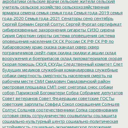
акробатики
сельские врачи
сельские жители
сельский
учитель
сельское хозяйство
сельскохозяйственная
ярмарка
семена
семья
семья года
Семья года-2019
семья
года-2020
Семья года-2021
Сенаторы
сено
сентябрь
Сергей Ерёмин
Сергей Солтус
Сергей Фургал
сертификат
сибиреязвенные захоронения
сигареты
СИЗО
сирена
Сирия
Сироткин
сироты
система оповещения
система
оповещения населения
СК
СК России
СК РФ
СК РФ по
Хабаровскому краю
сказка
скандал
сквер
сквер
пограничников
скейт-парк
скидка
скидки и акции
склад
вооружения и боеприпасов
склад пиломатериалов
скорая
Скорая помощь
СКУД
СКУДы
Следственный комитет
Слет
будущих медиков
служебная командировка
служебные
собаки
смертность
смертность населения
смерть на
рабочем месте
СМИ
Смидович
Смидовичский район
смотровая площадка
СМП
снег
снегопад
снюс
собаки
собор Парижской Богоматери
Собра
Собрание депутатов
Совет ветеранов
Совет Федерации
советские ГОСТы
советские зарплаты
Совфед
Сокол
сокращения
Солнцев
Солтус
Солцнев
соотечественники
Сопка
соревнования
сотовая связь
сотрудничество
соцвыплаты
соцзащита
социально-культурный центр
социально-политическая
устойчивость
социально-экономическое положение