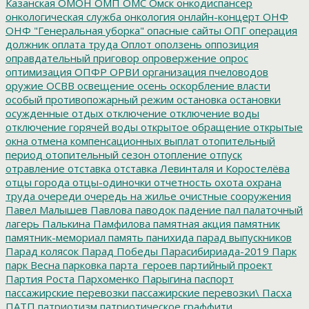
Казанская
ОМОН
ОМП
ОМС
Омск
онкодиспансер
онкологическая служба
онкология
онлайн-концерт
ОНФ
ОНФ "Генеральная уборка"
опасные сайты
ОПГ
операция
должник
оплата труда
Оплот
оползень
оппозиция
оправдательный приговор
опровержение
опрос
оптимизация
ОПФР
ОРВИ
организация пчеловодов
оружие
ОСВВ
освещение
осень
оскорбление власти
особый противопожарный режим
остановка
остановки
осужденные
отдых
отключение
отключение воды
отключение горячей воды
открытое обращение
открытые
окна
отмена компенсационных выплат
отопительный
период
отопительный сезон
отопление
отпуск
отравление
отставка
отставка Левинталя и Коростелёва
отцы города
отцы-одиночки
отчетность
охота
охрана
труда
очереди
очередь на жилье
очистные сооружения
Павел Малышев
Павлова
паводок
падение
пал
палаточный
лагерь
Палькина
Памфилова
памятная акция
памятник
памятник-мемориал
память
панихида
парад выпускников
Парад колясок
Парад Победы
Парасибириада-2019
Парк
парк Весна
парковка
парта_героев
партийный проект
Партия Роста
Пархоменко
Парыгина
паспорт
пассажирские перевозки
пассажирские перевозки\
Пасха
ПАТП
патриотизм
патриотическое граффити