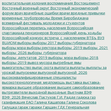
воспитательная колония
воспоминания
Востокцемент
Восточный военный округ
Восточный экономический
форум
врач
врачебные ошибки
врачи
вредные привычки
временные трубопроводы
Время Биробиджана
всемирный фестиваль молодежи и студентов
Всероссийская перепись населения
Всероссийская
спартакиада пенсионеров
Всероссийский день ходьбы
Всероссийский конкурс
встреча_с_населением
ВТБъ
ВУЗ
ВЦИОМ
выборы
выборы 2017
выборы губернатора
выборы мэра
выборы ректора
выборы_2019
выборы_2021
выборы_2026
выборы_губернатора
выборы_депутатов_2019
выборы_мэра
выборы-2018
выборы-2019
вывоз мусора
выгребные ямы
вымогательство
выпас скота
выплата
выплаты
выплаты за
урожай
выпускники
выпускной
выпускной_2026
высококвалифицированные специалисты
высокотехнологичная_медпомощь
выставка
выставка-
ярмарка
высшее образование
высшее самообразование
вытрезвители
выходной
выходные
Вьетнам
ВЭФ
ВЭФ_2026
Вячеслав Пастухов
Г.И. Радде
гадюка
газ
газификация ЕАО
Галина Кашапова
Галина Соколова
Галушка
гараж
гаражи
Гаршин
ГДК
Генеральная