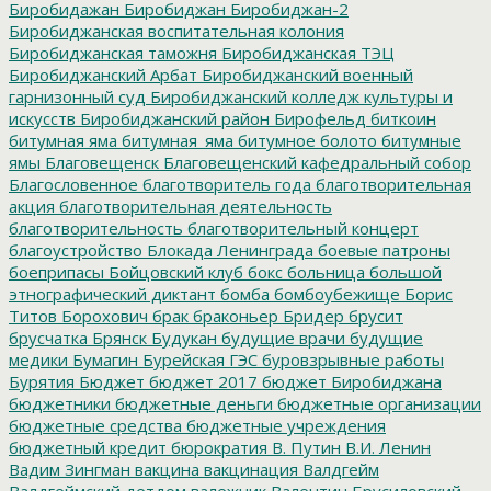
Биробидажан
Биробиджан
Биробиджан-2
Биробиджанская воспитательная колония
Биробиджанская таможня
Биробиджанская ТЭЦ
Биробиджанский Арбат
Биробиджанский военный
гарнизонный суд
Биробиджанский колледж культуры и
искусств
Биробиджанский район
Бирофельд
биткоин
битумная яма
битумная_яма
битумное болото
битумные
ямы
Благовещенск
Благовещенский кафедральный собор
Благословенное
благотворитель года
благотворительная
акция
благотворительная деятельность
благотворительность
благотворительный концерт
благоустройство
Блокада Ленинграда
боевые патроны
боеприпасы
Бойцовский клуб
бокс
больница
большой
этнографический диктант
бомба
бомбоубежище
Борис
Титов
Борохович
брак
браконьер
Бридер
брусит
брусчатка
Брянск
Будукан
будущие врачи
будущие
медики
Бумагин
Бурейская ГЭС
буровзрывные работы
Бурятия
Бюджет
бюджет 2017
бюджет Биробиджана
бюджетники
бюджетные деньги
бюджетные организации
бюджетные средства
бюджетные учреждения
бюджетный кредит
бюрократия
В. Путин
В.И. Ленин
Вадим Зингман
вакцина
вакцинация
Валдгейм
Валдгеймский детдом
валежник
Валентин Брусиловский