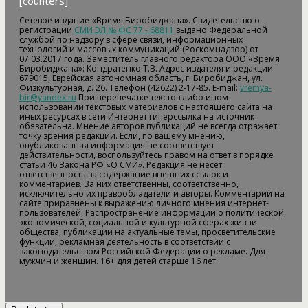
[counters]
Сетевое издание «Время Биробиджана». Свидетельство о
регистрации
СМИ ЭЛ № ФС 77 - 68811
выдано Федеральной
службой по надзору в сфере связи, информационных
технологий и массовых коммуникаций (Роскомнадзор) от
07.03.2017 года. Заместитель главного редактора ООО «Время
Биробиджана»: Кондратенко Т.В. Адрес издателя и редакции:
679015, Еврейская автономная область, г. Биробиджан, ул.
Физкультурная, д. 26. Телефон (42622) 2-17-85. E-mail:
vremya-
bir@yandex.ru
При перепечатке текстов либо ином
использовании текстовых материалов с настоящего сайта на
иных ресурсах в сети Интернет гиперссылка на источник
обязательна. Мнение авторов публикаций не всегда отражает
точку зрения редакции. Если, по вашему мнению,
опубликованная информация не соответствует
действительности, воспользуйтесь правом на ответ в порядке
статьи 46 Закона РФ «О СМИ». Редакция не несет
ответственность за содержание внешних ссылок и
комментариев. За них ответственны, соответственно,
исключительно их правообладатели и авторы. Комментарии на
сайте приравнены к выражению личного мнения интернет-
пользователей. Распространение информации о политической,
экономической, социальной и культурной сферах жизни
общества, публикации на актуальные темы, просветительские
функции, рекламная деятельность в соответствии с
законодательством Российской Федерации о рекламе. Для
мужчин и женщин. 16+ для детей старше 16 лет.