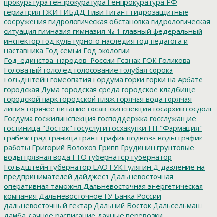
прокуратура
генпрокуратура
Генпрокуратура РФ
гериатрия
ГЖИ
ГИБДД
Гиви
Гигант
гидрозащитные
сооружения
гидрологическая обстановка
гидрологическая
ситуация
гимназия
гимназия № 1
главный федеральный
инспектор
год культурного наследия
год педагога и
наставника
Год семьи
Год экологии
Год_единства_народов_России
Гознак
ГОК
Голикова
Головатый
гололед
голосование
голубая сорока
Гольдштейн
гомеопатия
Гордума
горки
горки на Арбате
городская Дума
городская среда
городское кладбище
городской парк
городской пляж
горячая вода
горячая
линия
горячее питание
госавтоинспекция
госархив
госдолг
Госдума
госжилинспекция
господдержка
госслужащие
гостиница "Восток"
госуслуги
госхакупки
ГП "Фармация"
грабеж
град
граница
грант
график подвоза воды
график
работы
Григорий Волохов
Грипп
Грудинин
грунтовые
воды
грязная вода
ГТО
губернатор
губернатор
Гольдштейн
губернатор ЕАО
ГУК
Гулягин
Д
давление на
предпринимателей
дайджест
Дальневосточная
оперативная таможня
Дальневосточная энергетическая
компания
Дальневосточное ГУ Банка России
дальневосточный гектар
Дальний Восток
Дальсельмаш
дамба
дачное расписание
дачные перевозки