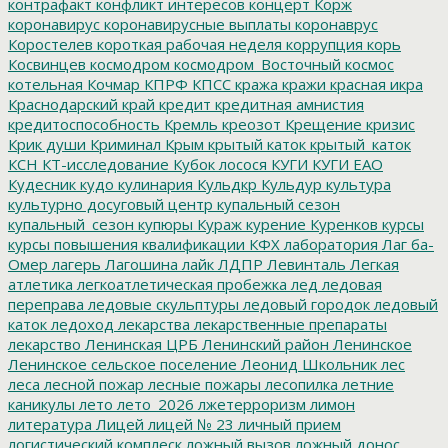
контрафакт
конфликт интересов
концерт
Корж
коронавирус
коронавирусные выплаты
коронаврус
Коростелев
короткая рабочая неделя
коррупция
корь
Косвинцев
космодром
космодром_Восточный
космос
котельная
Кочмар
КПРФ
КПСС
кража
кражи
красная икра
Краснодарский край
кредит
кредитная амнистия
кредитоспособность
Кремль
креозот
Крещение
кризис
Крик души
Криминал
Крым
крытый каток
крытый_каток
КСН
КТ-исследование
Кубок лосося
КУГИ
КУГИ ЕАО
Кудесник
кудо
кулинария
Кульдкр
Кульдур
культура
культурно досуговый центр
купальный сезон
купальный_сезон
купюры
Кураж
курение
Куренков
курсы
курсы повышения квалификации
КФХ
лаборатория
Лаг ба-
Омер
лагерь
Лагошина
лайк
ЛДПР
Левинталь
Легкая
атлетика
легкоатлетическая пробежка
лед
ледовая
переправа
ледовые скульптуры
ледовый городок
ледовый
каток
ледоход
лекарства
лекарственные препараты
лекарство
Ленинская ЦРБ
Ленинский район
Ленинское
Ленинское сельское поселение
Леонид Школьник
лес
леса
лесной пожар
лесные пожары
лесопилка
летние
каникулы
лето
лето_2026
лжетерроризм
лимон
литература
Лицей
лицей № 23
личный прием
логистический комплеск
ложный вызов
ложный донос