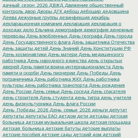
дачный_сезон_2026
ДВЖД
Движение общественный
контроль
двор
Дворы
ДГК
дебош
дебошир
дедовщина
Деева
дежурные группы
дезинфекция
декабрь
декларационная компания
декларация
декларация о
доходах
дело Ельчина
демография
демогрфия
денежные
переводы
День влюбленных
День географа
День города
День Государственного флага
День защитника Отечества
день защиты детей
День Знаний
День Конституции РФ
День космонавтики
День матери
День медицинского
работника
День народного единства
день открытых
дверей
День памяти воина-интернационалиста
День
памяти и скорби
День пионерии
День Победы
День
пограничника
День работника ЖКХ
День работника
культуры
день работника транспорта
День рождения
День России
День семьи
День соседа
День спасателя
день строителя
День студента
день тигра
день учителя
день физкультурника
День флага России
День_Победы_2026
День_семьи_2026
деньги
депутат
депутаты
депутаты ЕАО
детдом
дети
детсады
детская
больница
детская музыкальная школа
детская площадка
детская_больница
детские батуты
детские выплаты
детские пособия
детские сады
детский дом
детский