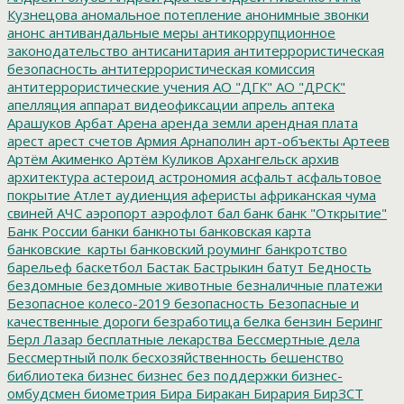
Кузнецова
аномальное потепление
анонимные звонки
анонс
антивандальные меры
антикоррупционное
законодательство
антисанитария
антитеррористическая
безопасность
антитеррористическая комиссия
антитеррористические учения
АО "ДГК"
АО "ДРСК"
апелляция
аппарат видеофиксации
апрель
аптека
Арашуков
Арбат
Арена
аренда земли
арендная плата
арест
арест счетов
Армия
Арнаполин
арт-объекты
Артеев
Артём Акименко
Артём Куликов
Архангельск
архив
архитектура
астероид
астрономия
асфальт
асфальтовое
покрытие
Атлет
аудиенция
аферисты
африканская чума
свиней
АЧС
аэропорт
аэрофлот
бал
банк
банк "Открытие"
Банк России
банки
банкноты
банковская карта
банковские_карты
банковский роуминг
банкротство
барельеф
баскетбол
Бастак
Бастрыкин
батут
Бедность
бездомные
бездомные животные
безналичные платежи
Безопасное колесо-2019
безопасность
Безопасные и
качественные дороги
безработица
белка
бензин
Беринг
Берл Лазар
бесплатные лекарства
Бессмертные дела
Бессмертный полк
бесхозяйственность
бешенство
библиотека
бизнес
бизнес без поддержки
бизнес-
омбудсмен
биометрия
Бира
Биракан
Бирария
БирЗСТ