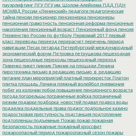
пауэрлифтинг
ПГУ
ПГУ им. Шолом-Алейхема
ПДД
ПДН
МОМВД России «Ленинский»
педагоги
педагогическая
тайна
пенсии
пенсионер
пенсионерка
пенсионеры
пенсионная грамотность
пенсионная реформа
пенсионные
накопления
пенсионный возраст
Пенсионный фонд
пенсия
Первенство России по футболу
Первомай 2017
первый
класс
переводы
переезд
перерасчет
перечень
период
навигации
Песах
петарда
Петербургский международный
экономический форум
Петровка
петрушкова
пешеходная
зона
пешеходные переходы
пешеходный переход
Пивенко
пикет
пикник
Пикник на площади Ленина
пиротехника
письмо в редакцию
письмо_в_редакцию
питание
план мероприятий
платный перекресток
Платон
плитка
площадь Ленина
пляжный волейбол
пневмония
побег из колонии
побои
повышение пенсионного возраста
погода
погорельцы
пограничные войска
пограничный
режим
подарки
подборка_новостей
подвал
подвоз воды
подделка
поддельные права
поджог
подпольное казино
подростковая преступность
подстанция
подтопление
подтопленцы
подъемные
Пожар
пожар
пожарная
безопасность
пожарные
пожарный кроссфит
пожароопасный период
пожароопасный сезон
пожары