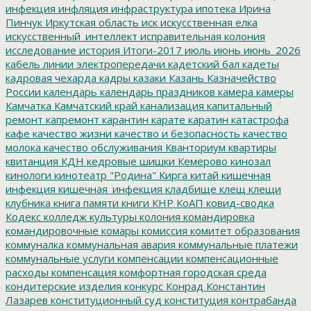
инфекция
инфляция
инфраструктура
ипотека
Ирина
Пинчук
Иркутская область
иск
искусственная елка
искусственный_интеллект
исправительная колония
исследование
история
Итоги-2017
июль
июнь
июнь_2026
кабель линии электропередачи
кадетский бал
кадеты
кадровая чехарда
кадры
казаки
Казань
Казначейство
России
календарь
календарь праздников
камера
камеры
Камчатка
Камчатский край
канализация
капитальный
ремонт
капремонт
карантин
карате
каратин
катастрофа
кафе
качество жизни
качество и безопасность
качество
молока
качество обслуживания
Кванториум
квартиры
квитанция
КДН
кедровые шишки
Кемерово
кинозал
кинологи
кинотеатр "Родина"
Кирга
китай
кишечная
инфекция
кишечная_инфекция
кладбище
клещ
клещи
клубника
книга памяти
книги
КНР
КоАП
ковид-сводка
Кодекс
колледж культуры
колония
командировка
командировочные
комары
комиссия
комитет образования
коммуналка
коммунальная авария
коммунальные платежи
коммунальные услуги
компенсации
компенсационные
расходы
компенсация
комфортная городская среда
кондитерские изделия
конкурс
Конрад
Константин
Лазарев
конституционный суд
конституция
контрабанда