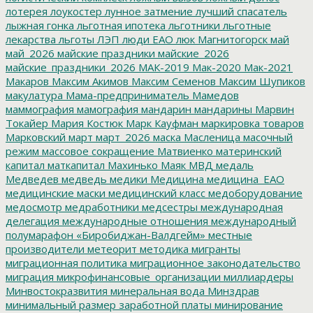
лотерея
лоукостер
лунное затмение
лучший спасатель
лыжная гонка
льготная ипотека
льготники
льготные
лекарства
льготы
ЛЭП
люди ЕАО
люк
Магнитогорск
май
май_2026
майские праздники
майские_2026
майские_праздники_2026
МАК-2019
Мак-2020
Мак-2021
Макаров
Максим Акимов
Максим Семенов
Максим Шупиков
макулатура
Мама-предприниматель
Мамедов
маммография
мамография
мандарин
мандарины
Марвин
Токайер
Мария Костюк
Марк Кауфман
маркировка товаров
Марковский
март
март_2026
маска
Масленица
масочный
режим
массовое сокращение
Матвиенко
материнский
капитал
маткапитал
Махинько
Маяк
МВД
медаль
Медведев
медведь
медики
Медицина
медицина_ЕАО
медицинские маски
медицинский класс
медоборудование
медосмотр
медработники
медсестры
международная
делегация
международные отношения
международный
полумарафон «Биробиджан-Валдгейм»
местные
производители
метеорит
методика
мигранты
миграционная политика
миграционное законодательство
миграция
микрофинансовые_организации
миллиардеры
Минвостокразвития
минеральная вода
Минздрав
минимальный размер заработной платы
минирование