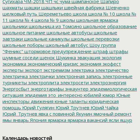
Сугихара
ЧМ-2018
ЧП
чс
чума
шампанское
Шапиро
шахматы
шашки
шашлыки
швейная фабрика
Шевченко
шелковый путь
Шереметьево
школа
школа № 10
школа №
11
школа № 4
школа № 9
школы
школьная ярмарка
школьники
школьница из Томсино
школьное образование
школьное питание
школьные автобусы
школьные
завтраки
школьные каникулы
школьные перевозки
школьные поборы
школьный автобус
Шоу группа
"Феникс"
штормовое предупреждение
штраф
штрафы
шумные соседи
щенок
Щукинка
эвакуация
экология
экономика
экономический кризис
экономия
экофест
эксперты
экспорт
экстремизм
электрика
электричество
электричка
электрички
электронная запись
электронные
турникеты
электроплита
электросети
электроэнергия
Энергосбыт
энерготарифы
энкаунтер
эпидемиологическая
ситуация
эпидемия
это_интересно
юбилей
юмор
Юные
инспекторы движения
юные таланты
юридическая
помощь
Юрий Гулягин
Юрий Трутнев
Юрий Чайка
Юрий_Трутнев
явка с повинной
Якунин
ямочный ремонт
ямы
январь
Япония
ярмарка
ярмарка вакансий
ясли
ящур
Календарь новостей