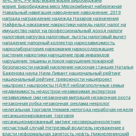
мэрия_Биробиджана
мясо
Мясокомбинат
набережная
Навальный
навигация
наводнение
наводнение_2019
награда
награждение
надежда
Назаров
назначения
Найфельд
наказание
накркотики
наледь
налог
налог на
имущество
налог на профессиональный доход
налоги
налоговая нагрузка
налоговые_льготы
налоговый вычет
нападение
напорный коллектор
наркозависимость
нарколаборатория
наркомания
наркосодержащие
растения
наркотики
нарушение прав инвалидов
нарушение тишины и покоя
нарушения пожарной
безопасности
насвай
население
насосная станция
Наталья
Баженова
наука
Наум Ливант
национальный рейтинг
национальный рейтинг тревожности
наципроект
нацпроект
нацпроекты
НДФЛ
неблагополучные семьи
недвижимость
недострои
независимая экспертиза
независимые сми
незаконная миграция
незаконная охота
незаконная рубка
незаконная_реклама
некролог
нелегальная торговля
Немаев
непогода
нерабочая неделя
несанкционированная_торговля
несанкционированный_митинг
несовершеннолетние
несчастный случай
Нетрезвый водитель
неуважение к
власти
неформальная занятость
нефть
Нижнеленинский