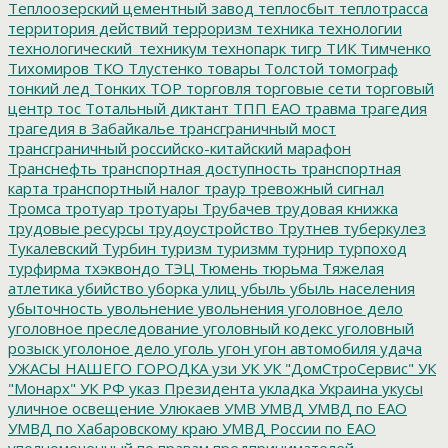
Теплоозерский цементный завод
теплосбыт
теплотрасса
территория действий
терроризм
техника
технологии
технологический_техникум
технопарк
тигр
ТИК
Тимченко
Тихомиров
ТКО
Тлустенко
товары
Толстой
томограф
тонкий лед
Тонких
ТОР
торговля
торговые сети
торговый
центр
тос
Тотальный диктант
ТПП ЕАО
травма
трагедия
трагедия в Забайкалье
трансграничный мост
трансграничный российско-китайский марафон
Транснефть
транспортная доступность
транспортная
карта
транспортный налог
траур
тревожный сигнал
Тромса
тротуар
тротуары
Трубачев
трудовая книжка
трудовые ресурсы
трудоустройство
Трутнев
туберкулез
Тукалевский
Турбин
туризм
туризмм
турнир
турпоход
турфирма
тхэквондо
ТЭЦ
Тюмень
тюрьма
Тяжелая
атлетика
убийство
уборка улиц
убыль
убыль населения
убыточность
увольнение
увольнения
уголовное дело
уголовное преследование
уголовный кодекс
уголовный
розыск
уголоное дело
уголь
угон
угон автомобиля
удача
УЖАСЫ НАШЕГО ГОРОДКА
узи
УК
УК "ДомСтроСервис"
УК
"Монарх"
УК РФ
указ Президента
укладка
Украина
укусы
уличное освещение
Улюкаев
УМВ
УМВД
УМВД по ЕАО
УМВД по Хабаровскому краю
УМВД России по ЕАО
уполномоченный по правам предпринимателей