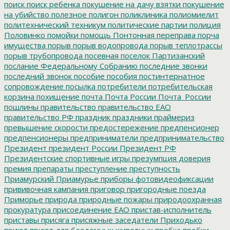
поиск
поиск ребенка
покушение на дачу взятки
покушение
на убийство
полезное
полигон
поликлиника
полиомиелит
политехнический техникум
политические партии
полиция
Половинко
помойки
помощь
Понтонная переправа
порча
имущества
порыв
порыв водопровода
порыв теплотрассы
порыв трубопровода
посевная
поселок Партизанский
послание Федеральному Собранию
последние звонки
последний звонок
пособие
пособия
постинтернатное
сопровождение
посылка
потребители
потребительская
корзина
похищение
почта
Почта России
Почта_России
пошлины
правительство
правительство ЕАО
правительство РФ
праздник
праздники
праймериз
превышение скорости
предостережение
предпенсионер
предпенсионеры
предприниматели
предпринимательство
Президент
президент России
Президент РФ
Президентские спортивные игры
презумпция доверия
премия
препараты
преступление
преступность
Приамурский
Приамурье
приборы фотовидеофиксации
прививочная кампания
приговор
пригородные поезда
Приморье
природа
природные пожары
природоохранная
прокуратура
присоединение ЕАО
пристав-исполнитель
приставы
присяга
присяжные заседатели
Приходько
приют
приют для бездомных животных
пробка
пробки