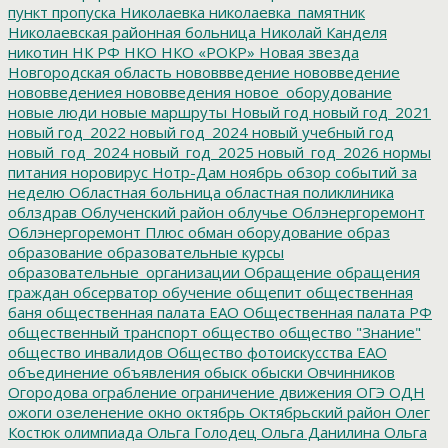
пункт пропуска
Николаевка
николаевка_памятник
Николаевская районная больница
Николай Канделя
никотин
НК РФ
НКО
НКО «РОКР»
Новая звезда
Новгородская область
нововвведение
нововведение
нововведениея
нововведения
новое_оборудование
новые люди
новые маршруты
Новый год
новый год_2021
новый год_2022
новый год_2024
новый учебный год
новый_год_2024
новый_год_2025
новый_год_2026
нормы
питания
норовирус
Нотр-Дам
ноябрь
обзор событий за
неделю
Областная больница
областная поликлиника
облздрав
Облученский район
облучье
Облэнергоремонт
Облэнергоремонт Плюс
обман
оборудование
образ
образование
образовательные курсы
образовательные_организации
Обращение
обращения
граждан
обсерватор
обучение
общепит
общественная
баня
общественная палата ЕАО
Общественная палата РФ
общественный транспорт
общество
общество "Знание"
общество инвалидов
Общество фотоискусства ЕАО
объединение
объявления
обыск
обыски
Овчинников
Огородова
ограбление
ограничение движения
ОГЭ
ОДН
ожоги
озеленение
окно
октябрь
Октябрьский район
Олег
Костюк
олимпиада
Ольга Голодец
Ольга Данилина
Ольга