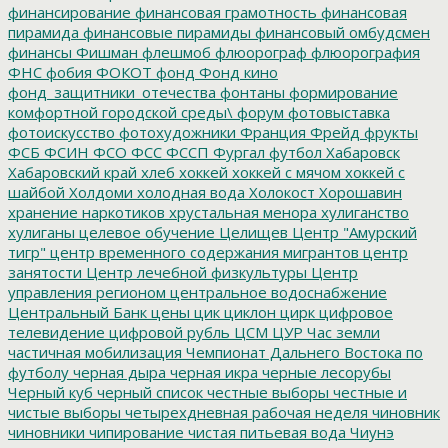
финансирование
финансовая грамотность
финансовая
пирамида
финансовые пирамиды
финансовый омбудсмен
финансы
Фишман
флешмоб
флюорограф
флюорография
ФНС
фобия
ФОКОТ
фонд
Фонд кино
фонд_защитники_отечества
фонтаны
формирование
комфортной городской среды\
форум
фотовыставка
фотоискусство
фотохудожники
Франция
Фрейд
фрукты
ФСБ
ФСИН
ФСО
ФСС
ФССП
Фургал
футбол
Хабаровск
Хабаровский край
хлеб
хоккей
хоккей с мячом
хоккей с
шайбой
Холдоми
холодная вода
Холокост
Хорошавин
хранение наркотиков
хрустальная менора
хулиганство
хулиганы
целевое обучение
Целищев
Центр "Амурский
тигр"
центр временного содержания мигрантов
центр
занятости
Центр лечебной физкультуры
Центр
управления регионом
центральное водоснабжение
Центральный Банк
цены
цик
циклон
цирк
цифровое
телевидение
цифровой рубль
ЦСМ
ЦУР
Час земли
частичная мобилизация
Чемпионат Дальнего Востока по
футболу
черная дыра
черная икра
черные лесорубы
Черный куб
черный список
честные выборы
честные и
чистые выборы
четырехдневная рабочая неделя
чиновник
чиновники
чипирование
чистая питьевая вода
Чиунэ