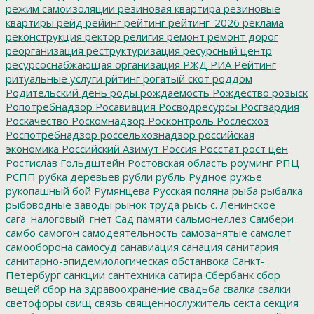
режим самоизоляции
резиновая квартира
резиновые
квартиры
рейд
рейинг
рейтинг
рейтинг_2026
реклама
реконструкция
ректор
религия
ремонт
ремонт дорог
реорганизация
реструктуризация
ресурсный центр
ресурсоснабжающая организация
РЖД
РИА Рейтинг
ритуальные услуги
рйтинг
рогатый скот
роддом
Родительский день
роды
рождаемость
Рождество
розыск
Ропотребнадзор
Росавиация
Росводресурсы
Росгвардия
Роскачество
Роскомнадзор
Росконтроль
Рослесхоз
Роспотребнадзор
россельхознадзор
российская
экономика
Российский Азимут
Россия
Росстат
рост цен
Ростислав Гольдштейн
Ростовская область
роуминг
РПЦ
РСПП
рубка деревьев
рубли
рубль
Рудное
ружье
рукопашный бой
Румянцева
Русская поляна
рыба
рыбалка
рыбоводные заводы
рынок труда
рысь
с. Ленинское
сага_налоговый_гнет
Сад памяти
сальмонеллез
Самбери
самбо
самогон
самодеятельность
самозанятые
самолет
самооборона
самосуд
санавиация
санация
санитария
санитарно-эпидемиологическая обстанвока
Санкт-
Петербург
санкции
сантехника
сатира
Сбербанк
сбор
вещей
сбор на здравоохранение
свадьба
свалка
свалки
светофоры
свищ
связь
священнослужитель
секта
секция