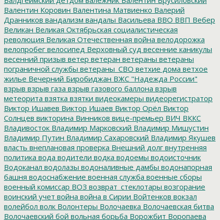
Валентин Коровин
Валентина Матвиенко
Валерий
Дранников
вандализм
вандалы
Васильева
ВВО
ВВП
Вебер
Великан
Великая Октябрьская социалистическая
революция
Великая Отечественная война
велодорожка
велопробег
велосипед
Верховный суд
весенние каникулы
весенний призыв
ветер
ветеран
ветераны
ветераны
пограничной службы
ветераны_СВО
ветхие дома
ветхое
жилье
Вечерний Биробиджан
ВЖС "Надежда России"
взрыв
взрыв газа
взрыв газового баллона
взрыв
метеорита
взятка
взятки
видеокамеры
видеорегистратор
Виктор Ишавев
Виктор Ишаев
Виктор Орёл
Виктор
Солнцев
викторина
Винников
вице-премьер
ВИЧ
ВККС
Владивосток
Владимир Марковский
Владимир Мишустин
Владимир Путин
Владимир Сахаровский
Владимир Якушев
власть
внеплановая проверка
Внешний долг
внутренняя
политика
вода
водители
водка
водоемы
водоисточник
Водоканал
водолазы
водоналивные дамбы
водонапорная
башня
водоснабжение
военная служба
военные сборы
военный комиссар
ВОЗ
возврат_стеклотары
возгорание
воинский учет
война
война в Сирии
Войтенков
вокзал
волейбол
волк
Волонтеры
Волочаевка
Волочаевская битва
Волочаевский бой
вольная борьба
Ворожбит
Воропаева