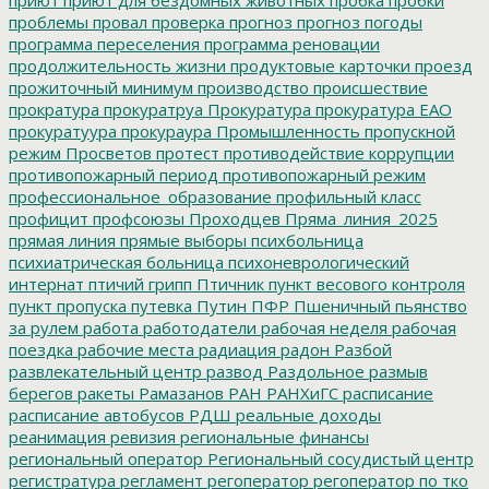
проблемы
провал
проверка
прогноз
прогноз погоды
программа переселения
программа реновации
продолжительность жизни
продуктовые карточки
проезд
прожиточный минимум
производство
происшествие
прократура
прокуратруа
Прокуратура
прокуратура ЕАО
прокуратуура
прокураура
Промышленность
пропускной
режим
Просветов
протест
противодействие коррупции
противопожарный период
противопожарный режим
профессиональное_образование
профильный класс
профицит
профсоюзы
Проходцев
Пряма_линия_2025
прямая линия
прямые выборы
психбольница
психиатрическая больница
психоневрологический
интернат
птичий грипп
Птичник
пункт весового контроля
пункт пропуска
путевка
Путин
ПФР
Пшеничный
пьянство
за рулем
работа
работодатели
рабочая неделя
рабочая
поездка
рабочие места
радиация
радон
Разбой
развлекательный центр
развод
Раздольное
размыв
берегов
ракеты
Рамазанов
РАН
РАНХиГС
расписание
расписание автобусов
РДШ
реальные доходы
реанимация
ревизия
региональные финансы
региональный оператор
Региональный сосудистый центр
регистратура
регламент
регоператор
регоператор по тко