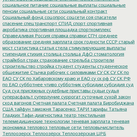
социальное питание
социальные выплаты
социальные
пенсии
социальные сети
социальный контракт
Социальный фонд
соцопрос
соцсети
соя
спасатели
спасение
спецтранспорт
СПИД
спорт
спортивная
акробатика
спортивная площадка
спорткомплекс
Справедливая Россия
справка
справки
СПЧ
среднее
образование
средняя зарплата
срок годности
СССР
старый
мост
статистика
статья
стела
стимулирующие выплаты
стипендия
стихия
столица
столица ДфО
стоматология
страйкбол
страх
страхование
стрельба
строители
строительство
стройка
студент
студенты
студенческое
общежитие
Стычка рабочих с силовиками
СУ СК
СУ СК по
ЕАО
СУ СК по Хабаровскому краю и ЕАО
су ск рф
СУ СК РФ
по ЕАО
субботнее чтиво
субботник
субсидии
субсидия
суд
Суд
суд присяжных
судебные приставы
судьи
судья
суперасфальт
суперлуние
суррогат
суточные
сухой закон
сход вагонов
Счетная палата
Счетная палата Биробиджана
США
тайфун
таможня
Тарасенко
ТАРИ
тарифы
Татьяна
Гладких
Тафи-диагностика
театр
текстильная
телемедицинские технологии
теневая зарплата
теневая
экономика
тепловоз
тепловые сети
тепловычислитель
Теплоозерск
Теплоозёрск
Теплоозёрская ЦРБ