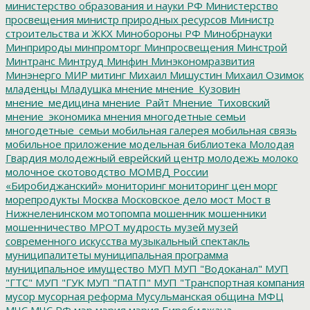
министерство образования и науки РФ
Министерство
просвещения
министр природных ресурсов
Министр
строительства и ЖКХ
Минобороны РФ
Минобрнауки
Минприроды
минпромторг
Минпросвещения
Минстрой
Минтранс
Минтруд
Минфин
Минэкономразвития
Минэнерго
МИР
митинг
Михаил Мишустин
Михаил Озимок
младенцы
Младушка
мнение
мнение_Кузовин
мнение_медицина
мнение_Райт
Мнение_Тиховский
мнение_экономика
мнения
многодетные семьи
многодетные_семьи
мобильная галерея
мобильная связь
мобильное приложение
модельная библиотека
Молодая
Гвардия
молодежный еврейский центр
молодежь
молоко
молочное скотоводство
МОМВД России
«Биробиджанский»
мониторинг
мониторинг цен
морг
морепродукты
Москва
Московское дело
мост
Мост в
Нижнеленинском
мотопомпа
мошенник
мошенники
мошенничество
МРОТ
мудрость
музей
музей
современного искусства
музыкальный спектакль
муниципалитеты
муниципальная программа
муниципальное имущество
МУП
МУП "Водоканал"
МУП
"ГТС"
МУП "ГУК
МУП "ПАТП"
МУП "Транспортная компания
мусор
мусорная реформа
Мусульманская община
МФЦ
МЧС
МЧС РФ
мэр
мэрия
мэрия Биробиджана