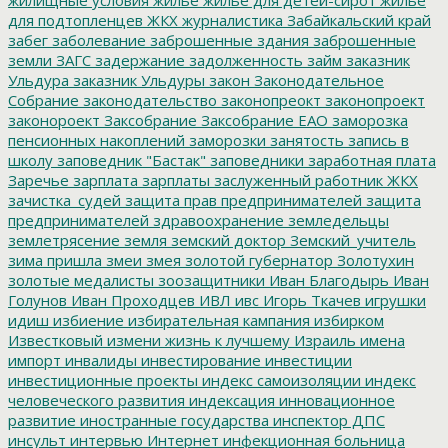
для подтопленцев
ЖКХ
журналистика
Забайкальский край
забег
заболевание
заброшенные здания
заброшенные
земли
ЗАГС
задержание
задолженность
займ
заказник
Ульдура
заказник Ульдуры
закон
Законодательное
Собрание
законодательство
законопреокт
законопроект
законороект
Заксобрание
Заксобрание ЕАО
заморозка
пенсионных накоплений
заморозки
занятость
запись в
школу
заповедник "Бастак"
заповедники
заработная плата
Заречье
зарплата
зарплаты
заслуженный работник ЖКХ
зачистка_судей
защита прав предпринимателей
защита
предпринимателей
здравоохранение
земледельцы
землетрясение
земля
земский доктор
Земский_учитель
зима пришла
змеи
змея
золотой губернатор
Золотухин
золотые медалисты
зоозащитники
Иван Благодырь
Иван
Голунов
Иван Проходцев
ИВЛ
ивс
Игорь Ткачев
игрушки
идиш
избиение
избирательная кампания
избирком
Известковый
измени жизнь к лучшему
Израиль
имена
импорт
инвалиды
инвестирование
инвестиции
инвестиционные проекты
индекс самоизоляции
индекс
человеческого развития
индексация
инновационное
развитие
иностранные государства
инспектор ДПС
инсульт
интервью
Интернет
инфекционная больница