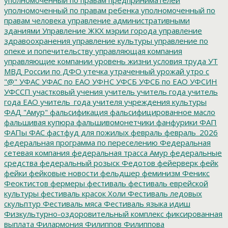
уполномоченный по правам ребенка
уполномоченный по
правам человека
управление административными
зданиями
Управление ЖКХ мэрии города
управление
здравоохранения
управление культуры
управление по
опеке и попечительству
управляющая компания
управляющие компании
уровень жизни
условия труда
УТ
МВД России по ДФО
утечка
утраченный урожай
утро с
"@"
УФАС
УФАС по ЕАО
УФНС
УФСБ
УФСБ по ЕАО
УФСИН
УФССП
участковый
учения
учитель
учитель года
учитель
года ЕАО
учитель_года
учителя
учреждения культуры
ФАД "Амур"
фальсификация
фальсифицированное масло
фальшивая купюра
фальшивомонетчики
фанфурики
ФАП
ФАПы
ФАС
фастфуд для пожилых
февраль
февраль_2026
федеральная программа по переселению
Федеральная
сетевая компания
федеральная трасса Амур
федеральные
средства
федеральный розыск
Федотов
фейерверк
фейк
фейки
фейковые новости
фельдшер
феминизм
Феникс
Феоктистов
фермеры
фестиваль
фестиваль еврейской
культуры
фестиваль красок Холи
Фестиваль ледовых
скульптур
Фестиваль мяса
Фестиваль языка идиш
Физкультурно-оздоровительный комплекс
фиксированная
выплата
Филармония
Филиппов
Филиппова