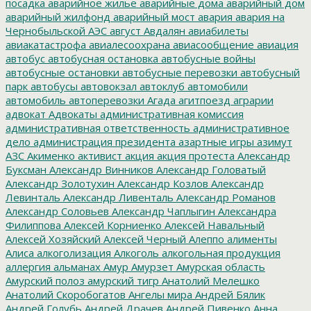
посадка
аварийное жилье
аварийные дома
аварийный дом
аварийный жилфонд
аварийный мост
авария
авария на
Чернобыльской АЭС
август
Авдалян
авиабилеты
авиакатастрофа
авиалесоохрана
авиасообщение
авиация
автобус
автобусная остановка
автобусные войны
автобусные остановки
автобусные перевозки
автобусный
парк
автобусы
автовокзал
автоклуб
автомобили
автомобиль
автоперевозки
Агада
агитпоезд
аграрии
адвокат
Адвокаты
административная комиссия
административная ответственность
административное
дело
администрация президента
азартные игры
азимут
АЗС
Акименко
активист
акция
акция протеста
Александр
Буксман
Александр Винников
Александр Головатый
Александр Золотухин
Александр Козлов
Александр
Левинталь
Александр Ливенталь
Александр Романов
Александр Соловьев
Александр Чаплыгин
Александра
Филиппова
Алексей Корниенко
Алексей Навальный
Алексей Хозяйский
Алексей Черный
Алеппо
алименты
Алиса
алкоголизация
Алкоголь
алкогольная продукция
аллергия
альманах
Амур
Амурзет
Амурская область
Амурский полоз
амурский тигр
Анатолий Мелешко
Анатолий Скоробогатов
Ангелы мира
Андрей Бялик
Андрей Голубь
Андрей Драчев
Андрей Пивенко
Анна