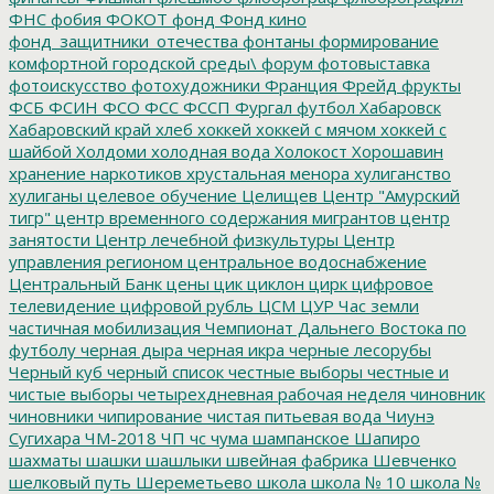
ФНС
фобия
ФОКОТ
фонд
Фонд кино
фонд_защитники_отечества
фонтаны
формирование
комфортной городской среды\
форум
фотовыставка
фотоискусство
фотохудожники
Франция
Фрейд
фрукты
ФСБ
ФСИН
ФСО
ФСС
ФССП
Фургал
футбол
Хабаровск
Хабаровский край
хлеб
хоккей
хоккей с мячом
хоккей с
шайбой
Холдоми
холодная вода
Холокост
Хорошавин
хранение наркотиков
хрустальная менора
хулиганство
хулиганы
целевое обучение
Целищев
Центр "Амурский
тигр"
центр временного содержания мигрантов
центр
занятости
Центр лечебной физкультуры
Центр
управления регионом
центральное водоснабжение
Центральный Банк
цены
цик
циклон
цирк
цифровое
телевидение
цифровой рубль
ЦСМ
ЦУР
Час земли
частичная мобилизация
Чемпионат Дальнего Востока по
футболу
черная дыра
черная икра
черные лесорубы
Черный куб
черный список
честные выборы
честные и
чистые выборы
четырехдневная рабочая неделя
чиновник
чиновники
чипирование
чистая питьевая вода
Чиунэ
Сугихара
ЧМ-2018
ЧП
чс
чума
шампанское
Шапиро
шахматы
шашки
шашлыки
швейная фабрика
Шевченко
шелковый путь
Шереметьево
школа
школа № 10
школа №