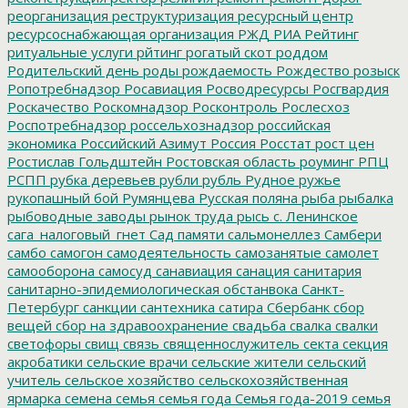
реорганизация
реструктуризация
ресурсный центр
ресурсоснабжающая организация
РЖД
РИА Рейтинг
ритуальные услуги
рйтинг
рогатый скот
роддом
Родительский день
роды
рождаемость
Рождество
розыск
Ропотребнадзор
Росавиация
Росводресурсы
Росгвардия
Роскачество
Роскомнадзор
Росконтроль
Рослесхоз
Роспотребнадзор
россельхознадзор
российская
экономика
Российский Азимут
Россия
Росстат
рост цен
Ростислав Гольдштейн
Ростовская область
роуминг
РПЦ
РСПП
рубка деревьев
рубли
рубль
Рудное
ружье
рукопашный бой
Румянцева
Русская поляна
рыба
рыбалка
рыбоводные заводы
рынок труда
рысь
с. Ленинское
сага_налоговый_гнет
Сад памяти
сальмонеллез
Самбери
самбо
самогон
самодеятельность
самозанятые
самолет
самооборона
самосуд
санавиация
санация
санитария
санитарно-эпидемиологическая обстанвока
Санкт-
Петербург
санкции
сантехника
сатира
Сбербанк
сбор
вещей
сбор на здравоохранение
свадьба
свалка
свалки
светофоры
свищ
связь
священнослужитель
секта
секция
акробатики
сельские врачи
сельские жители
сельский
учитель
сельское хозяйство
сельскохозяйственная
ярмарка
семена
семья
семья года
Семья года-2019
семья