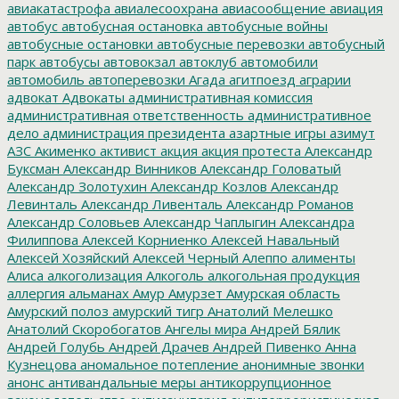
авиакатастрофа
авиалесоохрана
авиасообщение
авиация
автобус
автобусная остановка
автобусные войны
автобусные остановки
автобусные перевозки
автобусный
парк
автобусы
автовокзал
автоклуб
автомобили
автомобиль
автоперевозки
Агада
агитпоезд
аграрии
адвокат
Адвокаты
административная комиссия
административная ответственность
административное
дело
администрация президента
азартные игры
азимут
АЗС
Акименко
активист
акция
акция протеста
Александр
Буксман
Александр Винников
Александр Головатый
Александр Золотухин
Александр Козлов
Александр
Левинталь
Александр Ливенталь
Александр Романов
Александр Соловьев
Александр Чаплыгин
Александра
Филиппова
Алексей Корниенко
Алексей Навальный
Алексей Хозяйский
Алексей Черный
Алеппо
алименты
Алиса
алкоголизация
Алкоголь
алкогольная продукция
аллергия
альманах
Амур
Амурзет
Амурская область
Амурский полоз
амурский тигр
Анатолий Мелешко
Анатолий Скоробогатов
Ангелы мира
Андрей Бялик
Андрей Голубь
Андрей Драчев
Андрей Пивенко
Анна
Кузнецова
аномальное потепление
анонимные звонки
анонс
антивандальные меры
антикоррупционное