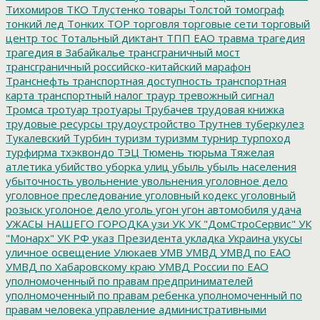
Тихомиров
ТКО
Тлустенко
товары
Толстой
томограф
тонкий лед
Тонких
ТОР
торговля
торговые сети
торговый
центр
тос
Тотальный диктант
ТПП ЕАО
травма
трагедия
трагедия в Забайкалье
трансграничный мост
трансграничный российско-китайский марафон
Транснефть
транспортная доступность
транспортная
карта
транспортный налог
траур
тревожный сигнал
Тромса
тротуар
тротуары
Трубачев
трудовая книжка
трудовые ресурсы
трудоустройство
Трутнев
туберкулез
Тукалевский
Турбин
туризм
туризмм
турнир
турпоход
турфирма
тхэквондо
ТЭЦ
Тюмень
тюрьма
Тяжелая
атлетика
убийство
уборка улиц
убыль
убыль населения
убыточность
увольнение
увольнения
уголовное дело
уголовное преследование
уголовный кодекс
уголовный
розыск
уголоное дело
уголь
угон
угон автомобиля
удача
УЖАСЫ НАШЕГО ГОРОДКА
узи
УК
УК "ДомСтроСервис"
УК
"Монарх"
УК РФ
указ Президента
укладка
Украина
укусы
уличное освещение
Улюкаев
УМВ
УМВД
УМВД по ЕАО
УМВД по Хабаровскому краю
УМВД России по ЕАО
уполномоченный по правам предпринимателей
уполномоченный по правам ребенка
уполномоченный по
правам человека
управление административными