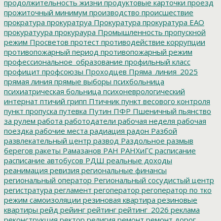
продолжительность жизни
продуктовые карточки
проезд
прожиточный минимум
производство
происшествие
прократура
прокуратруа
Прокуратура
прокуратура ЕАО
прокуратуура
прокураура
Промышленность
пропускной
режим
Просветов
протест
противодействие коррупции
противопожарный период
противопожарный режим
профессиональное_образование
профильный класс
профицит
профсоюзы
Проходцев
Пряма_линия_2025
прямая линия
прямые выборы
психбольница
психиатрическая больница
психоневрологический
интернат
птичий грипп
Птичник
пункт весового контроля
пункт пропуска
путевка
Путин
ПФР
Пшеничный
пьянство
за рулем
работа
работодатели
рабочая неделя
рабочая
поездка
рабочие места
радиация
радон
Разбой
развлекательный центр
развод
Раздольное
размыв
берегов
ракеты
Рамазанов
РАН
РАНХиГС
расписание
расписание автобусов
РДШ
реальные доходы
реанимация
ревизия
региональные финансы
региональный оператор
Региональный сосудистый центр
регистратура
регламент
регоператор
регоператор по тко
режим самоизоляции
резиновая квартира
резиновые
квартиры
рейд
рейинг
рейтинг
рейтинг_2026
реклама
реконструкция
ректор
религия
ремонт
ремонт дорог