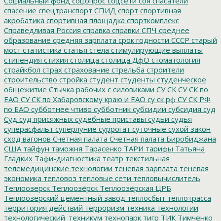
Социальный фонд
соцопрос
соцсети
соя
спасатели
спасение
спецтранспорт
СПИД
спорт
спортивная
акробатика
спортивная площадка
спорткомплекс
Справедливая Россия
справка
справки
СПЧ
среднее
образование
средняя зарплата
срок годности
СССР
старый
мост
статистика
статья
стела
стимулирующие выплаты
стипендия
стихия
столица
столица ДфО
стоматология
страйкбол
страх
страхование
стрельба
строители
строительство
стройка
студент
студенты
студенческое
общежитие
Стычка рабочих с силовиками
СУ СК
СУ СК по
ЕАО
СУ СК по Хабаровскому краю и ЕАО
су ск рф
СУ СК РФ
по ЕАО
субботнее чтиво
субботник
субсидии
субсидия
суд
Суд
суд присяжных
судебные приставы
судьи
судья
суперасфальт
суперлуние
суррогат
суточные
сухой закон
сход вагонов
Счетная палата
Счетная палата Биробиджана
США
тайфун
таможня
Тарасенко
ТАРИ
тарифы
Татьяна
Гладких
Тафи-диагностика
театр
текстильная
телемедицинские технологии
теневая зарплата
теневая
экономика
тепловоз
тепловые сети
тепловычислитель
Теплоозерск
Теплоозёрск
Теплоозёрская ЦРБ
Теплоозерский цементный завод
теплосбыт
теплотрасса
территория действий
терроризм
техника
технологии
технологический_техникум
технопарк
тигр
ТИК
Тимченко