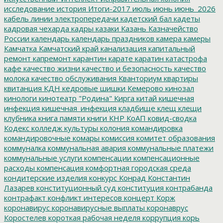
исследование
история
Итоги-2017
июль
июнь
июнь_2026
кабель линии электропередачи
кадетский бал
кадеты
кадровая чехарда
кадры
казаки
Казань
Казначейство
России
календарь
календарь праздников
камера
камеры
Камчатка
Камчатский край
канализация
капитальный
ремонт
капремонт
карантин
карате
каратин
катастрофа
кафе
качество жизни
качество и безопасность
качество
молока
качество обслуживания
Кванториум
квартиры
квитанция
КДН
кедровые шишки
Кемерово
кинозал
кинологи
кинотеатр "Родина"
Кирга
китай
кишечная
инфекция
кишечная_инфекция
кладбище
клещ
клещи
клубника
книга памяти
книги
КНР
КоАП
ковид-сводка
Кодекс
колледж культуры
колония
командировка
командировочные
комары
комиссия
комитет образования
коммуналка
коммунальная авария
коммунальные платежи
коммунальные услуги
компенсации
компенсационные
расходы
компенсация
комфортная городская среда
кондитерские изделия
конкурс
Конрад
Константин
Лазарев
конституционный суд
конституция
контрабанда
контрафакт
конфликт интересов
концерт
Корж
коронавирус
коронавирусные выплаты
коронаврус
Коростелев
короткая рабочая неделя
коррупция
корь