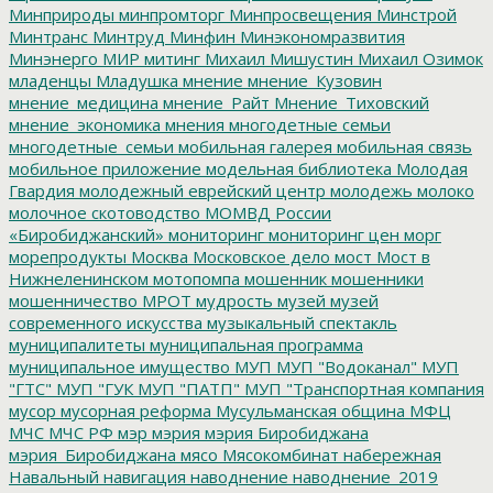
Минприроды
минпромторг
Минпросвещения
Минстрой
Минтранс
Минтруд
Минфин
Минэкономразвития
Минэнерго
МИР
митинг
Михаил Мишустин
Михаил Озимок
младенцы
Младушка
мнение
мнение_Кузовин
мнение_медицина
мнение_Райт
Мнение_Тиховский
мнение_экономика
мнения
многодетные семьи
многодетные_семьи
мобильная галерея
мобильная связь
мобильное приложение
модельная библиотека
Молодая
Гвардия
молодежный еврейский центр
молодежь
молоко
молочное скотоводство
МОМВД России
«Биробиджанский»
мониторинг
мониторинг цен
морг
морепродукты
Москва
Московское дело
мост
Мост в
Нижнеленинском
мотопомпа
мошенник
мошенники
мошенничество
МРОТ
мудрость
музей
музей
современного искусства
музыкальный спектакль
муниципалитеты
муниципальная программа
муниципальное имущество
МУП
МУП "Водоканал"
МУП
"ГТС"
МУП "ГУК
МУП "ПАТП"
МУП "Транспортная компания
мусор
мусорная реформа
Мусульманская община
МФЦ
МЧС
МЧС РФ
мэр
мэрия
мэрия Биробиджана
мэрия_Биробиджана
мясо
Мясокомбинат
набережная
Навальный
навигация
наводнение
наводнение_2019