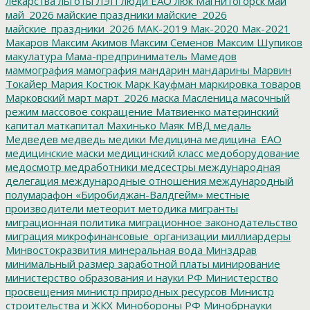
лекарства
льготы
ЛЭП
люди ЕАО
люк
Магнитогорск
май
май_2026
майские праздники
майские_2026
майские_праздники_2026
МАК-2019
Мак-2020
Мак-2021
Макаров
Максим Акимов
Максим Семенов
Максим Шупиков
макулатура
Мама-предприниматель
Мамедов
маммография
мамография
мандарин
мандарины
Марвин
Токайер
Мария Костюк
Марк Кауфман
маркировка товаров
Марковский
март
март_2026
маска
Масленица
масочный
режим
массовое сокращение
Матвиенко
материнский
капитал
маткапитал
Махинько
Маяк
МВД
медаль
Медведев
медведь
медики
Медицина
медицина_ЕАО
медицинские маски
медицинский класс
медоборудование
медосмотр
медработники
медсестры
международная
делегация
международные отношения
международный
полумарафон «Биробиджан-Валдгейм»
местные
производители
метеорит
методика
мигранты
миграционная политика
миграционное законодательство
миграция
микрофинансовые_организации
миллиардеры
Минвостокразвития
минеральная вода
Минздрав
минимальный размер заработной платы
минирование
министерство образования и науки РФ
Министерство
просвещения
министр природных ресурсов
Министр
строительства и ЖКХ
Минобороны РФ
Минобрнауки