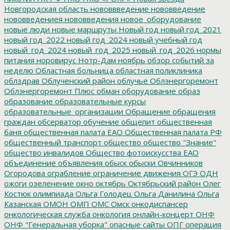
Новгородская область
нововвведение
нововведение
нововведениея
нововведения
новое_оборудование
новые люди
новые маршруты
Новый год
новый год_2021
новый год_2022
новый год_2024
новый учебный год
новый_год_2024
новый_год_2025
новый_год_2026
нормы
питания
норовирус
Нотр-Дам
ноябрь
обзор событий за
неделю
Областная больница
областная поликлиника
облздрав
Облученский район
облучье
Облэнергоремонт
Облэнергоремонт Плюс
обман
оборудование
образ
образование
образовательные курсы
образовательные_организации
Обращение
обращения
граждан
обсерватор
обучение
общепит
общественная
баня
общественная палата ЕАО
Общественная палата РФ
общественный транспорт
общество
общество "Знание"
общество инвалидов
Общество фотоискусства ЕАО
объединение
объявления
обыск
обыски
Овчинников
Огородова
ограбление
ограничение движения
ОГЭ
ОДН
ожоги
озеленение
окно
октябрь
Октябрьский район
Олег
Костюк
олимпиада
Ольга Голодец
Ольга Данилина
Ольга
Казанская
ОМОН
ОМП
ОМС
Омск
онкодиспансер
онкологическая служба
онкология
онлайн-концерт
ОНФ
ОНФ "Генеральная уборка"
опасные сайты
ОПГ
операция