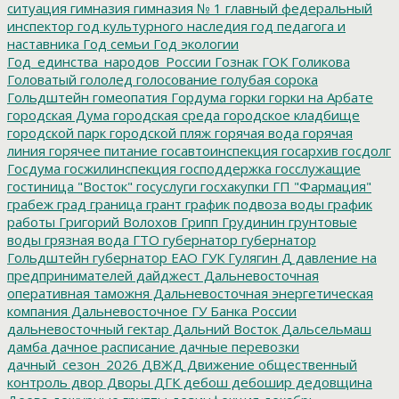
ситуация
гимназия
гимназия № 1
главный федеральный
инспектор
год культурного наследия
год педагога и
наставника
Год семьи
Год экологии
Год_единства_народов_России
Гознак
ГОК
Голикова
Головатый
гололед
голосование
голубая сорока
Гольдштейн
гомеопатия
Гордума
горки
горки на Арбате
городская Дума
городская среда
городское кладбище
городской парк
городской пляж
горячая вода
горячая
линия
горячее питание
госавтоинспекция
госархив
госдолг
Госдума
госжилинспекция
господдержка
госслужащие
гостиница "Восток"
госуслуги
госхакупки
ГП "Фармация"
грабеж
град
граница
грант
график подвоза воды
график
работы
Григорий Волохов
Грипп
Грудинин
грунтовые
воды
грязная вода
ГТО
губернатор
губернатор
Гольдштейн
губернатор ЕАО
ГУК
Гулягин
Д
давление на
предпринимателей
дайджест
Дальневосточная
оперативная таможня
Дальневосточная энергетическая
компания
Дальневосточное ГУ Банка России
дальневосточный гектар
Дальний Восток
Дальсельмаш
дамба
дачное расписание
дачные перевозки
дачный_сезон_2026
ДВЖД
Движение общественный
контроль
двор
Дворы
ДГК
дебош
дебошир
дедовщина