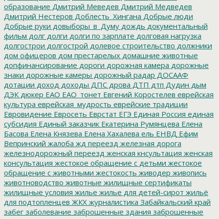
образование
Дмитрий Меведев
Дмитрий Медведев
Дмитрий Нестеров
Доблесть_Хингана
Добрые люди
Добрые руки
довыборы_в_Думу
дождь
документальный
фильм
долг
долги
долги по зарплате
долговая нагрузка
долгострои
долгострой
долевое строительство
должники
дом офицеров
дом престарелых
домашние животные
допфинансирование
дороги
дорожная камера
дорожные
знаки
дорожные камеры
дорожный радар
ДОСААФ
дотации
доход
доходы
ДПС
дрова
ДТП
дтп
Дудин
дым
ДЭК
дюкер
ЕАО
ЕАО_тонет
Евгений Коростелев
еврейская
культура
еврейская_мудрость
еврейские традиции
Евровидение
Евросеть
Еврстат
ЕГЭ
Единая Россия
единая
субсидия
Единый заказчик
Екатерина Румянцева
Елена
Басова
Елена Князева
Елена Хахалева
ель
ЕНВД
Ефим
Вепринский
жалоба
жд переезд
железная дорога
железнодорожный переезд
женская кнсультация
женская
консультация
жестокое обращение с детьми
жестокое
обращение с животными
жестокость
живодер
живопись
животноводство
животные
жилищные сертификаты
жилищные условия
жилье
жилье для детей-сирот
жильё
для подтопленцев
ЖКХ
журналистика
Забайкальский край
забег
заболевание
заброшенные здания
заброшенные