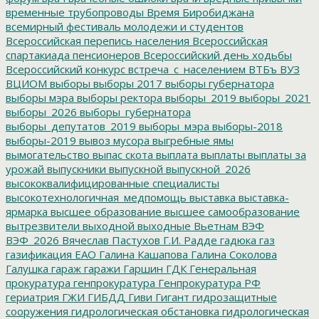
временные трубопроводы
Время Биробиджана
всемирный фестиваль молодежи и студентов
Всероссийская перепись населения
Всероссийская
спартакиада пенсионеров
Всероссийский день ходьбы
Всероссийский конкурс
встреча_с_населением
ВТБъ
ВУЗ
ВЦИОМ
выборы
выборы 2017
выборы губернатора
выборы мэра
выборы ректора
выборы_2019
выборы_2021
выборы_2026
выборы_губернатора
выборы_депутатов_2019
выборы_мэра
выборы-2018
выборы-2019
вывоз мусора
выгребные ямы
вымогательство
выпас скота
выплата
выплаты
выплаты за
урожай
выпускники
выпускной
выпускной_2026
высококвалифицированные специалисты
высокотехнологичная_медпомощь
выставка
выставка-
ярмарка
высшее образование
высшее самообразование
вытрезвители
выходной
выходные
Вьетнам
ВЭФ
ВЭФ_2026
Вячеслав Пастухов
Г.И. Радде
гадюка
газ
газификация ЕАО
Галина Кашапова
Галина Соколова
Галушка
гараж
гаражи
Гаршин
ГДК
Генеральная
прокуратура
генпрокуратура
Генпрокуратура РФ
гериатрия
ГЖИ
ГИБДД
Гиви
Гигант
гидрозащитные
сооружения
гидрологическая обстановка
гидрологическая