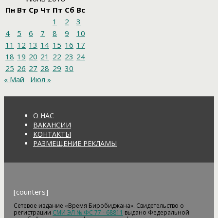
Пн
Вт
Ср
Чт
Пт
Сб
Вс
1
2
3
4
5
6
7
8
9
10
11
12
13
14
15
16
17
18
19
20
21
22
23
24
25
26
27
28
29
30
« Май
Июл »
О НАС
ВАКАНСИИ
КОНТАКТЫ
РАЗМЕЩЕНИЕ РЕКЛАМЫ
[counters]
Сетевое издание «Время Биробиджана». Свидетельство о
регистрации
СМИ ЭЛ № ФС 77 - 68811
выдано Федеральной