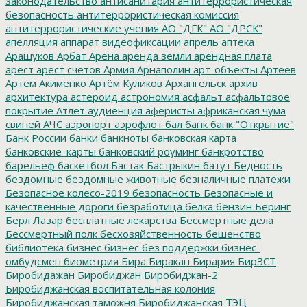
законодательство
антисанитария
антитеррористическая
безопасность
антитеррористическая комиссия
антитеррористические учения
АО "ДГК"
АО "ДРСК"
апелляция
аппарат видеофиксации
апрель
аптека
Арашуков
Арбат
Арена
аренда земли
арендная плата
арест
арест счетов
Армия
Арнаполин
арт-объекты
Артеев
Артём Акименко
Артём Куликов
Архангельск
архив
архитектура
астероид
астрономия
асфальт
асфальтовое
покрытие
Атлет
аудиенция
аферисты
африканская чума
свиней
АЧС
аэропорт
аэрофлот
бал
банк
банк "Открытие"
Банк России
банки
банкноты
банковская карта
банковские_карты
банковский роуминг
банкротство
барельеф
баскетбол
Бастак
Бастрыкин
батут
Бедность
бездомные
бездомные животные
безналичные платежи
Безопасное колесо-2019
безопасность
Безопасные и
качественные дороги
безработица
белка
бензин
Беринг
Берл Лазар
бесплатные лекарства
Бессмертные дела
Бессмертный полк
бесхозяйственность
бешенство
библиотека
бизнес
бизнес без поддержки
бизнес-
омбудсмен
биометрия
Бира
Биракан
Бирария
БирЗСТ
Биробидажан
Биробиджан
Биробиджан-2
Биробиджанская воспитательная колония
Биробиджанская таможня
Биробиджанская ТЭЦ