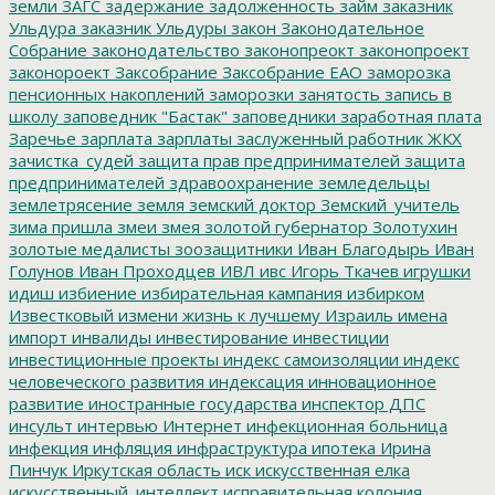
земли
ЗАГС
задержание
задолженность
займ
заказник
Ульдура
заказник Ульдуры
закон
Законодательное
Собрание
законодательство
законопреокт
законопроект
законороект
Заксобрание
Заксобрание ЕАО
заморозка
пенсионных накоплений
заморозки
занятость
запись в
школу
заповедник "Бастак"
заповедники
заработная плата
Заречье
зарплата
зарплаты
заслуженный работник ЖКХ
зачистка_судей
защита прав предпринимателей
защита
предпринимателей
здравоохранение
земледельцы
землетрясение
земля
земский доктор
Земский_учитель
зима пришла
змеи
змея
золотой губернатор
Золотухин
золотые медалисты
зоозащитники
Иван Благодырь
Иван
Голунов
Иван Проходцев
ИВЛ
ивс
Игорь Ткачев
игрушки
идиш
избиение
избирательная кампания
избирком
Известковый
измени жизнь к лучшему
Израиль
имена
импорт
инвалиды
инвестирование
инвестиции
инвестиционные проекты
индекс самоизоляции
индекс
человеческого развития
индексация
инновационное
развитие
иностранные государства
инспектор ДПС
инсульт
интервью
Интернет
инфекционная больница
инфекция
инфляция
инфраструктура
ипотека
Ирина
Пинчук
Иркутская область
иск
искусственная елка
искусственный_интеллект
исправительная колония