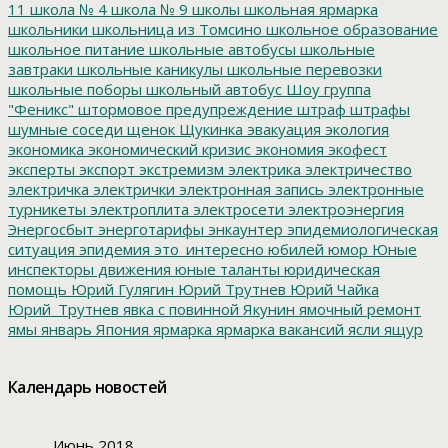
11
школа № 4
школа № 9
школы
школьная ярмарка
школьники
школьница из Томсино
школьное образование
школьное питание
школьные автобусы
школьные
завтраки
школьные каникулы
школьные перевозки
школьные поборы
школьный автобус
Шоу группа
"Феникс"
штормовое предупреждение
штраф
штрафы
шумные соседи
щенок
Щукинка
эвакуация
экология
экономика
экономический кризис
экономия
экофест
эксперты
экспорт
экстремизм
электрика
электричество
электричка
электрички
электронная запись
электронные
турникеты
электроплита
электросети
электроэнергия
Энергосбыт
энерготарифы
энкаунтер
эпидемиологическая
ситуация
эпидемия
это_интересно
юбилей
юмор
Юные
инспекторы движения
юные таланты
юридическая
помощь
Юрий Гулягин
Юрий Трутнев
Юрий Чайка
Юрий_Трутнев
явка с повинной
Якунин
ямочный ремонт
ямы
январь
Япония
ярмарка
ярмарка вакансий
ясли
ящур
Календарь новостей
Июнь 2018