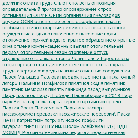
должник
оплата труда
Оплот
оползень
оппозиция
оправдательный приговор
опровержение
опрос
оптимизация
ОПФР
ОРВИ
организация пчеловодов
оружие
ОСВВ
освещение
осень
оскорбление власти
особый противопожарный режим
остановка
остановки
осужденные
отдых
отключение
отключение воды
отключение горячей воды
открытое обращение
открытые
окна
отмена компенсационных выплат
отопительный
период
отопительный сезон
отопление
отпуск
отравление
отставка
отставка Левинталя и Коростелёва
отцы города
отцы-одиночки
отчетность
охота
охрана
труда
очереди
очередь на жилье
очистные сооружения
Павел Малышев
Павлова
паводок
падение
пал
палаточный
лагерь
Палькина
Памфилова
памятная акция
памятник
памятник-мемориал
память
панихида
парад выпускников
Парад колясок
Парад Победы
Парасибириада-2019
Парк
парк Весна
парковка
парта_героев
партийный проект
Партия Роста
Пархоменко
Парыгина
паспорт
пассажирские перевозки
пассажирские перевозки\
Пасха
ПАТП
патриотизм
патриотическое граффити
пауэрлифтинг
ПГУ
ПГУ им. Шолом-Алейхема
ПДД
ПДН
МОМВД России «Ленинский»
педагоги
педагогическая