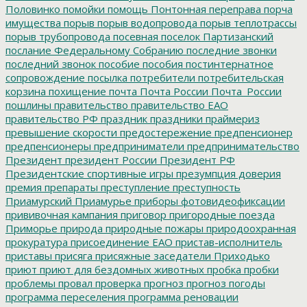
Половинко
помойки
помощь
Понтонная переправа
порча
имущества
порыв
порыв водопровода
порыв теплотрассы
порыв трубопровода
посевная
поселок Партизанский
послание Федеральному Собранию
последние звонки
последний звонок
пособие
пособия
постинтернатное
сопровождение
посылка
потребители
потребительская
корзина
похищение
почта
Почта России
Почта_России
пошлины
правительство
правительство ЕАО
правительство РФ
праздник
праздники
праймериз
превышение скорости
предостережение
предпенсионер
предпенсионеры
предприниматели
предпринимательство
Президент
президент России
Президент РФ
Президентские спортивные игры
презумпция доверия
премия
препараты
преступление
преступность
Приамурский
Приамурье
приборы фотовидеофиксации
прививочная кампания
приговор
пригородные поезда
Приморье
природа
природные пожары
природоохранная
прокуратура
присоединение ЕАО
пристав-исполнитель
приставы
присяга
присяжные заседатели
Приходько
приют
приют для бездомных животных
пробка
пробки
проблемы
провал
проверка
прогноз
прогноз погоды
программа переселения
программа реновации