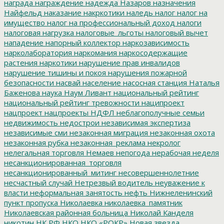
награда
награждение
надежда
Назаров
назначения
Найфельд
наказание
накркотики
наледь
налог
налог на
имущество
налог на профессиональный доход
налоги
налоговая нагрузка
налоговые_льготы
налоговый вычет
нападение
напорный коллектор
наркозависимость
нарколаборатория
наркомания
наркосодержащие
растения
наркотики
нарушение прав инвалидов
нарушение тишины и покоя
нарушения пожарной
безопасности
насвай
население
насосная станция
Наталья
Баженова
наука
Наум Ливант
национальный рейтинг
национальный рейтинг тревожности
наципроект
нацпроект
нацпроекты
НДФЛ
неблагополучные семьи
недвижимость
недострои
независимая экспертиза
независимые сми
незаконная миграция
незаконная охота
незаконная рубка
незаконная_реклама
некролог
нелегальная торговля
Немаев
непогода
нерабочая неделя
несанкционированная_торговля
несанкционированный_митинг
несовершеннолетние
несчастный случай
Нетрезвый водитель
неуважение к
власти
неформальная занятость
нефть
Нижнеленинский
пункт пропуска
Николаевка
николаевка_памятник
Николаевская районная больница
Николай Канделя
никотин
НК РФ
НКО
НКО «РОКР»
Новая звезда