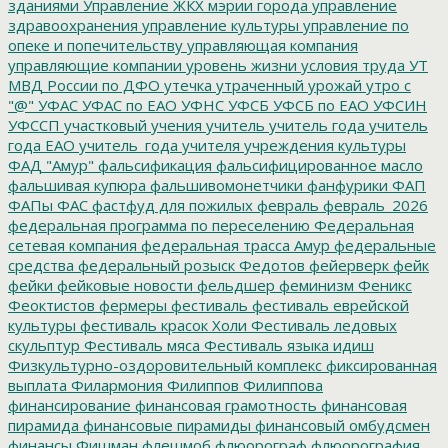
зданиями
Управление ЖКХ мэрии города
управление
здравоохранения
управление культуры
управление по
опеке и попечительству
управляющая компания
управляющие компании
уровень жизни
условия труда
УТ
МВД России по ДФО
утечка
утраченный урожай
утро с
"@"
УФАС
УФАС по ЕАО
УФНС
УФСБ
УФСБ по ЕАО
УФСИН
УФССП
участковый
учения
учитель
учитель года
учитель
года ЕАО
учитель_года
учителя
учреждения культуры
ФАД "Амур"
фальсификация
фальсифицированное масло
фальшивая купюра
фальшивомонетчики
фанфурики
ФАП
ФАПы
ФАС
фастфуд для пожилых
февраль
февраль_2026
федеральная программа по переселению
Федеральная
сетевая компания
федеральная трасса Амур
федеральные
средства
федеральный розыск
Федотов
фейерверк
фейк
фейки
фейковые новости
фельдшер
феминизм
Феникс
Феоктистов
фермеры
фестиваль
фестиваль еврейской
культуры
фестиваль красок Холи
Фестиваль ледовых
скульптур
Фестиваль мяса
Фестиваль языка идиш
Физкультурно-оздоровительный комплекс
фиксированная
выплата
Филармония
Филиппов
Филиппова
финансирование
финансовая грамотность
финансовая
пирамида
финансовые пирамиды
финансовый омбудсмен
финансы
Фишман
флешмоб
флюорограф
флюорография