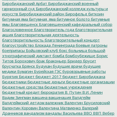
Биробиджанский Арбат
Биробиджанский военный
гарнизонный суд
Биробиджанский колледж культуры и
искусств
Биробиджанский район
Бирофельд
биткоин
битумная яма
битумная_яма
битумное болото
битумные
ямы
Благовещенск
Благовещенский кафедральный собор
Благословенное
благотворитель года
благотворительная
акция
благотворительная деятельность
благотворительность
благотворительный концерт
благоустройство
Блокада Ленинграда
боевые патроны
боеприпасы
Бойцовский клуб
бокс
больница
большой
этнографический диктант
бомба
бомбоубежище
Борис
Титов
Борохович
брак
браконьер
Бридер
брусит
брусчатка
Брянск
Будукан
будущие врачи
будущие
медики
Бумагин
Бурейская ГЭС
буровзрывные работы
Бурятия
Бюджет
бюджет 2017
бюджет Биробиджана
бюджетники
бюджетные деньги
бюджетные организации
бюджетные средства
бюджетные учреждения
бюджетный кредит
бюрократия
В. Путин
В.И. Ленин
Вадим Зингман
вакцина
вакцинация
Валдгейм
Валдгеймский детдом
валежник
Валентин Брусиловский
Валентин Коровин
Валентина Матвиенко
Валерий
Дранников
вандализм
вандалы
Васильева
ВВО
ВВП
Вебер