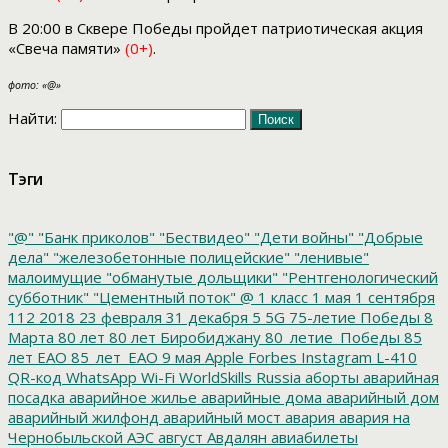
В 20:00 в Сквере Победы пройдет патриотическая акция
«Свеча памяти»
(0+)
.
фото: «@»
Найти:
Тэги
"@"
"Банк приколов"
"Бествидео"
"Дети войны"
"Добрые
дела"
"железобетонные полицейские"
"ленивые"
малоимущие
"обманутые дольщики"
"Рентгенологический
субботник"
"Цементный поток"
@
1 класс
1 мая
1 сентября
112
2018
23 февраля
31 декабря
5
5G
75-летие Победы
8
Марта
80 лет
80 лет Биробиджану
80_летие_Победы
85
лет ЕАО
85_лет_ЕАО
9 мая
Apple
Forbes
Instagram
L-410
QR-код
WhatsApp
Wi-Fi
WorldSkills Russia
аборты
аварийная
посадка
аварийное жилье
аварийные дома
аварийный дом
аварийный жилфонд
аварийный мост
авария
авария на
Чернобыльской АЭС
август
Авдалян
авиабилеты