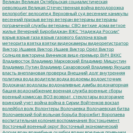
Великан
Великая Октябрьская социалистическая
революция
Великая Отечественная война
велодорожка
велопробег
велосипед
Верховный суд
весенние каникулы
весенний призыв
ветер
ветеран
ветераны
ветераны
пограничной службы
ветераны_СВО
ветхие дома
ветхое
жилье
Вечерний Биробиджан
ВЖС "Надежда России"
взрыв
взрыв газа
взрыв газового баллона
взрыв
метеорита
взятка
взятки
видеокамеры
видеорегистратор
Виктор Ишавев
Виктор Ишаев
Виктор Орёл
Виктор
Солнцев
викторина
Винников
вице-премьер
ВИЧ
ВККС
Владивосток
Владимир Марковский
Владимир Мишустин
Владимир Путин
Владимир Сахаровский
Владимир Якушев
власть
внеплановая проверка
Внешний долг
внутренняя
политика
вода
водители
водка
водоемы
водоисточник
Водоканал
водолазы
водоналивные дамбы
водонапорная
башня
водоснабжение
военная служба
военные сборы
военный комиссар
ВОЗ
возврат_стеклотары
возгорание
воинский учет
война
война в Сирии
Войтенков
вокзал
волейбол
волк
Волонтеры
Волочаевка
Волочаевская битва
Волочаевский бой
вольная борьба
Ворожбит
Воропаева
воспитательная колония
воспоминания
Востокцемент
Восточный военный округ
Восточный экономический
форум
врач
врачебные ошибки
врачи
вредные привычки