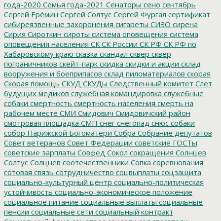
года-2020
Семья года-2021
Сенаторы
сено
сентябрь
Сергей Ерёмин
Сергей Солтус
Сергей Фургал
сертификат
сибиреязвенные захоронения
сигареты
СИЗО
сирена
Сирия
Сироткин
сироты
система оповещения
система
оповещения населения
СК
СК России
СК РФ
СК РФ по
Хабаровскому краю
сказка
скандал
сквер
сквер
пограничников
скейт-парк
скидка
скидки и акции
склад
вооружения и боеприпасов
склад пиломатериалов
скорая
Скорая помощь
СКУД
СКУДы
Следственный комитет
Слет
будущих медиков
служебная командировка
служебные
собаки
смертность
смертность населения
смерть на
рабочем месте
СМИ
Смидович
Смидовичский район
смотровая площадка
СМП
снег
снегопад
снюс
собаки
собор Парижской Богоматери
Собра
Собрание депутатов
Совет ветеранов
Совет Федерации
советские ГОСТы
советские зарплаты
Совфед
Сокол
сокращения
Солнцев
Солтус
Солцнев
соотечественники
Сопка
соревнования
сотовая связь
сотрудничество
соцвыплаты
соцзащита
социально-культурный центр
социально-политическая
устойчивость
социально-экономическое положение
социальное питание
социальные выплаты
социальные
пенсии
социальные сети
социальный контракт