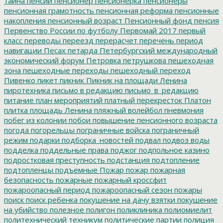
тайна
пенсии
пенсионер
пенсионерка
пенсионеры
пенсионная грамотность
пенсионная реформа
пенсионные
накопления
пенсионный возраст
Пенсионный фонд
пенсия
Первенство России по футболу
Первомай 2017
первый
класс
переводы
переезд
перерасчет
перечень
период
навигации
Песах
петарда
Петербургский международный
экономический форум
Петровка
петрушкова
пешеходная
зона
пешеходные переходы
пешеходный переход
Пивенко
пикет
пикник
Пикник на площади Ленина
пиротехника
письмо в редакцию
письмо_в_редакцию
питание
план мероприятий
платный перекресток
Платон
плитка
площадь Ленина
пляжный волейбол
пневмония
побег из колонии
побои
повышение пенсионного возраста
погода
погорельцы
пограничные войска
пограничный
режим
подарки
подборка_новостей
подвал
подвоз воды
подделка
поддельные права
поджог
подпольное казино
подростковая преступность
подстанция
подтопление
подтопленцы
подъемные
Пожар
пожар
пожарная
безопасность
пожарные
пожарный кроссфит
пожароопасный период
пожароопасный сезон
пожары
поиск
поиск ребенка
покушение на дачу взятки
покушение
на убийство
полезное
полигон
поликлиника
полиомиелит
политехнический техникум
политические партии
полиция