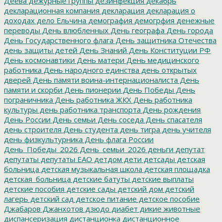
Деева
дежурные группы
дезинфекция
декабрь
декларационная компания
декларация
декларация о
доходах
дело Ельчина
демография
демогрфия
денежные
переводы
День влюбленных
День географа
День города
День Государственного флага
День защитника Отечества
день защиты детей
День Знаний
День Конституции РФ
День космонавтики
День матери
День медицинского
работника
День народного единства
день открытых
дверей
День памяти воина-интернационалиста
День
памяти и скорби
День пионерии
День Победы
День
пограничника
День работника ЖКХ
День работника
культуры
день работника транспорта
День рождения
День России
День семьи
День соседа
День спасателя
день строителя
День студента
день тигра
день учителя
день физкультурника
День флага России
День_Победы_2026
День_семьи_2026
деньги
депутат
депутаты
депутаты ЕАО
детдом
дети
детсады
детская
больница
детская музыкальная школа
детская площадка
детская_больница
детские батуты
детские выплаты
детские пособия
детские сады
детский дом
детский
лагерь
детский сад
детское питание
детское пособие
Джабаров
Джанхотов
дзюдо
диабет
дикие животные
диспансеризация
дистанционка
дистанционное