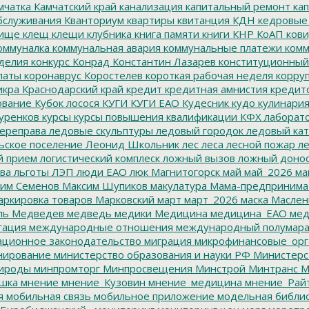
мчатка
Камчатский край
канализация
капитальный ремонт
кап
бслуживания
Кванториум
квартиры
квитанция
КДН
кедровые
ище
клещ
клещи
клубника
книга памяти
книги
КНР
КоАП
кови
оммуналка
коммунальная авария
коммунальные платежи
комм
делия
конкурс
Конрад
Константин Лазарев
конституционный
латы
коронаврус
Коростелев
короткая рабочая неделя
корру
икра
Краснодарский край
кредит
кредитная амнистия
кредит
ование
Кубок лосося
КУГИ
КУГИ ЕАО
Кудесник
кудо
кулинари
уренков
курсы
курсы повышения квалификации
КФХ
лаборат
ереправа
ледовые скульптуры
ледовый городок
ледовый кат
ьское поселение
Леонид Школьник
лес
леса
лесной пожар
ле
й прием
логистический комплеск
ложный вызов
ложный доно
ва
льготы
ЛЭП
люди ЕАО
люк
Магнитогорск
май
май_2026
ма
им Семенов
Максим Шупиков
макулатура
Мама-предпринима
ркировка товаров
Марковский
март
март_2026
маска
Маслен
ль
Медведев
медведь
медики
Медицина
медицина_ЕАО
мед
гация
международные отношения
международный полумара
ционное законодательство
миграция
микрофинансовые_орг
ирование
министерство образования и науки РФ
Министерс
ироды
минпромторг
Минпросвещения
Минстрой
Минтранс
М
шка
мнение
мнение_Кузовин
мнение_медицина
мнение_Рай
я
мобильная связь
мобильное приложение
модельная библи