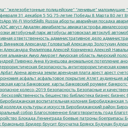
ла"
"железобетонные полицейские"
"ленивые" малоимущие
"
февраля
31 декабря
5
5G
75-летие Победы
8 Марта
80 лет
8
tsApp
Wi-Fi
WorldSkills Russia
аборты
аварийная посадка
авари
 АЭС
август
Авдалян
авиабилеты
авиакатастрофа
авиалесоохр
озки
автобусный парк
автобусы
автовокзал
автоклуб
автомо
ивная ответственность
административное дело
администра
р Винников
Александр Головатый
Александр Золотухин
Алек
ин
Александра Филиппова
Алексей Корниенко
Алексей Наваль
гия
альманах
Амур
Амурзет
Амурская область
Амурский поло
ндрей Пивенко
Анна Кузнецова
аномальное потепление
ано
террористическая безопасность
антитеррористическая коми
Арбат
Арена
аренда земли
арендная плата
арест
арест счет
трономия
асфальт
асфальтовое покрытие
Атлет
аудиенция
аф
овская карта
банковские_карты
банковский роуминг
банкротс
зопасное колесо-2019
безопасность
Безопасные и качестве
к
бесхозяйственность
бешенство
библиотека
бизнес
бизнес 
Биробиджанская воспитательная колония
Биробиджанская т
 колледж культуры и искусств
Биробиджанский район
Биро
дральный собор
Благословенное
благотворитель года
благот
тройство
Блокада Ленинграда
боевые патроны
боеприпасы
Б
к
браконьер
Бридер
брусит
брусчатка
Брянск
Будукан
будущи