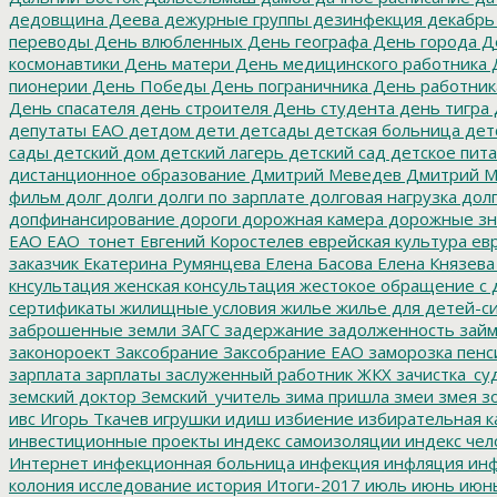
дедовщина
Деева
дежурные группы
дезинфекция
декабрь
переводы
День влюбленных
День географа
День города
Де
космонавтики
День матери
День медицинского работника
Д
пионерии
День Победы
День пограничника
День работник
День спасателя
день строителя
День студента
день тигра
депутаты ЕАО
детдом
дети
детсады
детская больница
дет
сады
детский дом
детский лагерь
детский сад
детское пит
дистанционное образование
Дмитрий Меведев
Дмитрий М
фильм
долг
долги
долги по зарплате
долговая нагрузка
долг
допфинансирование
дороги
дорожная камера
дорожные зн
ЕАО
ЕАО_тонет
Евгений Коростелев
еврейская культура
евр
заказчик
Екатерина Румянцева
Елена Басова
Елена Князева
кнсультация
женская консультация
жестокое обращение с 
сертификаты
жилищные условия
жилье
жилье для детей-с
заброшенные земли
ЗАГС
задержание
задолженность
зай
законороект
Заксобрание
Заксобрание ЕАО
заморозка пенс
зарплата
зарплаты
заслуженный работник ЖКХ
зачистка_су
земский доктор
Земский_учитель
зима пришла
змеи
змея
зо
ивс
Игорь Ткачев
игрушки
идиш
избиение
избирательная к
инвестиционные проекты
индекс самоизоляции
индекс чел
Интернет
инфекционная больница
инфекция
инфляция
инф
колония
исследование
история
Итоги-2017
июль
июнь
июн