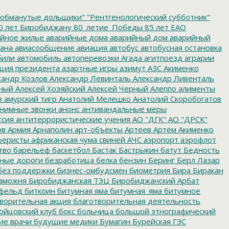
обманутые дольщики"
"Рентгенологический субботник"
0 лет Биробиджану
80_летие_Победы
85 лет ЕАО
йное жилье
аварийные дома
аварийный дом
аварийный
ана
авиасообщение
авиация
автобус
автобусная остановка
били
автомобиль
автоперевозки
Агада
агитпоезд
аграрии
ция президента
азартные игры
азимут
АЗС
Акименко
сандр Козлов
Александр Левинталь
Александр Ливенталь
ный
Алексей Хозяйский
Алексей Черный
Алеппо
алименты
з
амурский тигр
Анатолий Мелешко
Анатолий Скоробогатов
нимные звонки
анонс
антивандальные меры
ссия
антитеррористические учения
АО "ДГК"
АО "ДРСК"
ов
Армия
Арнаполин
арт-объекты
Артеев
Артём Акименко
еристы
африканская чума свиней
АЧС
аэропорт
аэрофлот
тво
барельеф
баскетбол
Бастак
Бастрыкин
батут
Бедность
нные дороги
безработица
белка
бензин
Беринг
Берл Лазар
без поддержки
бизнес-омбудсмен
биометрия
Бира
Биракан
аможня
Биробиджанская ТЭЦ
Биробиджанский Арбат
фельд
биткоин
битумная яма
битумная_яма
битумное
ворительная акция
благотворительная деятельность
ойцовский клуб
бокс
больница
большой этнографический
е врачи
будущие медики
Бумагин
Бурейская ГЭС