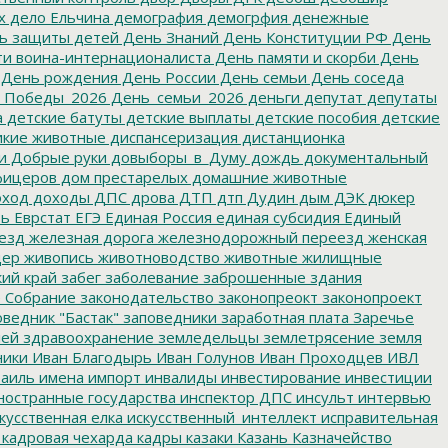
х
дело Ельчина
демография
демогрфия
денежные
ь защиты детей
День Знаний
День Конституции РФ
День
и воина-интернационалиста
День памяти и скорби
День
День рождения
День России
День семьи
День соседа
_Победы_2026
День_семьи_2026
деньги
депутат
депутаты
а
детские батуты
детские выплаты
детские пособия
детские
кие животные
диспансеризация
дистанционка
и
Добрые руки
довыборы_в_Думу
дождь
документальный
фицеров
дом престарелых
домашние животные
ход
доходы
ДПС
дрова
ДТП
дтп
Дудин
дым
ДЭК
дюкер
ть
Еврстат
ЕГЭ
Единая Россия
единая субсидия
Единый
езд
железная дорога
железнодорожный переезд
женская
дер
живопись
животноводство
животные
жилищные
ий край
забег
заболевание
заброшенные здания
 Собрание
законодательство
законопреокт
законопроект
ведник "Бастак"
заповедники
заработная плата
Заречье
лей
здравоохранение
земледельцы
землетрясение
земля
ники
Иван Благодырь
Иван Голунов
Иван Проходцев
ИВЛ
аиль
имена
импорт
инвалиды
инвестирование
инвестиции
остранные государства
инспектор ДПС
инсульт
интервью
кусственная елка
искусственный_интеллект
исправительная
кадровая чехарда
кадры
казаки
Казань
Казначейство