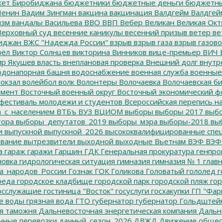
ет Биробиджана
бюджетники
бюджетные деньги
бюджетны
Ленин
Вадим Зингман
вакцина
вакцинация
Валдгейм
Валдгей
изм
вандалы
Васильева
ВВО
ВВП
Вебер
Великан
Великая Окт
ерховный суд
весенние каникулы
весенний призыв
ветер
ве
иджан
ВЖС "Надежда России"
взрыв
взрыв газа
взрыв газово
рёл
Виктор Солнцев
викторина
Винников
вице-премьер
ВИЧ
р Якушев
власть
внеплановая проверка
Внешний долг
внутр
донапорная башня
водоснабжение
военная служба
военные
окзал
волейбол
волк
Волонтеры
Волочаевка
Волочаевская б
емент
Восточный военный округ
Восточный экономический ф
фестиваль молодежи и студентов
Всероссийская перепись н
а_с_населением
ВТБъ
ВУЗ
ВЦИОМ
выборы
выборы 2017
выбо
тора
выборы_депутатов_2019
выборы_мэра
выборы-2018
вы
и
выпускной
выпускной_2026
высококвалифицированные спе
вание
вытрезвители
выходной
выходные
Вьетнам
ВЭФ
ВЭФ
а
гараж
гаражи
Гаршин
ГДК
Генеральная прокуратура
генпро
новка
гидрологическая ситуация
гимназия
гимназия № 1
глав
а_народов_России
Гознак
ГОК
Голикова
Головатый
гололед
г
реда
городское кладбище
городской парк
городской пляж
гор
осслужащие
гостиница "Восток"
госуслуги
госхакупки
ГП "Фар
е воды
грязная вода
ГТО
губернатор
губернатор Гольдштей
я таможня
Дальневосточная энергетическая компания
Дальне
чные перевозки
дачный_сезон_2026
ДВЖД
Движение общес