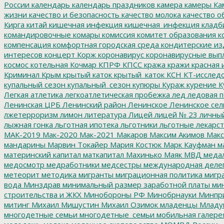
России
календарь
календарь праздников
камера
камеры
Ка
жизни
качество и безопасность
качество молока
качество о
Кирга
китай
кишечная инфекция
кишечная_инфекция
кладб
командировочные
комары
комиссия
комитет образования
к
компенсация
комфортная городская среда
кондитерские из
интересов
концерт
Корж
коронавирус
коронавирусные вып
космос
котельная
Кочмар
КПРФ
КПСС
кража
кражи
красная 
Криминал
Крым
крытый каток
крытый_каток
КСН
КТ-исслед
купальный сезон
купальный_сезон
купюры
Кураж
курение
К
Легкая атлетика
легкоатлетическая пробежка
лед
ледовая п
Ленинская ЦРБ
Ленинский район
Ленинское
Ленинское сел
лжетерроризм
лимон
литература
Лицей
лицей № 23
личны
лыжная гонка
льготная ипотека
льготники
льготные лекарст
МАК-2019
Мак-2020
Мак-2021
Макаров
Максим Акимов
Макс
мандарины
Марвин Токайер
Мария Костюк
Марк Кауфман
ма
материнский капитал
маткапитал
Махинько
Маяк
МВД
меда
медосмотр
медработники
медсестры
международная деле
метеорит
методика
мигранты
миграционная политика
мигра
вода
Минздрав
минимальный размер заработной платы
мин
строительства и ЖКХ
Минобороны РФ
Минобрнауки
Минпр
митинг
Михаил Мишустин
Михаил Озимок
младенцы
Младу
многодетные семьи
многодетные_семьи
мобильная галере