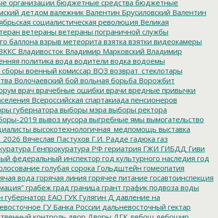
е организации
бюджетные средства
бюджетные
мский детдом
валежник
Валентин Брусиловский
Валентин
ябрьская социалистическая революция
Великая
теран
ветераны
ветераны пограничной службы
го баллона
взрыв метеорита
взятка
взятки
видеокамеры
ВККС
Владивосток
Владимир Марковский
Владимир
енняя политика
вода
водители
водка
водоемы
 сборы
военный комиссар
ВОЗ
возврат_стеклотары
итва
Волочаевский бой
вольная борьба
Ворожбит
орум
врач
врачебные ошибки
врачи
вредные привычки
аселения
Всероссийская спартакиада пенсионеров
ры губернатора
выборы мэра
выборы ректора
боры-2019
вывоз мусора
выгребные ямы
вымогательство
циалисты
высокотехнологичная_медпомощь
выставка
_2026
Вячеслав Пастухов
Г.И. Радде
гадюка
газ
куратура
Генпрокуратура РФ
гериатрия
ГЖИ
ГИБДД
Гиви
ный федеральный инспектор
год культурного наследия
год
олосование
голубая сорока
Гольдштейн
гомеопатия
ячая вода
горячая линия
горячее питание
госавтоинспекция
мация"
грабеж
град
граница
грант
график подвоза воды
н
губернатор ЕАО
ГУК
Гулягин
Д
давление на
восточное ГУ Банка России
дальневосточный гектар
твенный контроль
двор
Дворы
ДГК
дебош
дебошир