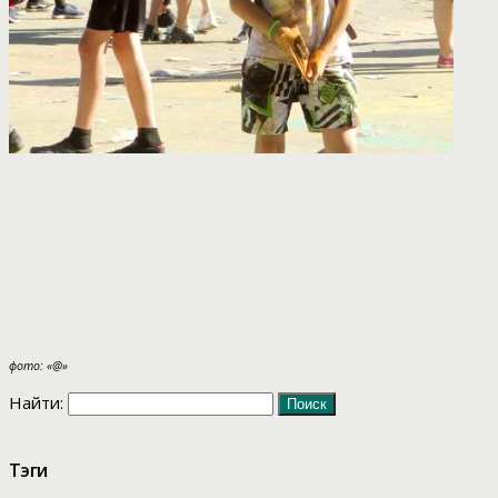
фото: «@»
Найти:
Тэги