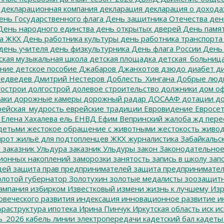
декларационная компания
декларация
декларация о дохода
нь Государственного флага
День защитника Отечества
ден
ень народного единства
день открытых дверей
День памят
а ЖКХ
День работника культуры
день работника транспорта
день учителя
день физкультурника
День флага России
День
ская музыкальная школа
детская площадка
детская_больниц
ание
детское пособие
Джабаров
Джанхотов
дзюдо
диабет
ди
едведев
Дмитрий Нестеров
Доблесть_Хингана
Добрые люд
острои
долгострой
долевое строительство
должники
дом о
аки
дорожные камеры
дорожный радар
ДОСААФ
дотации
до
ейская_мудрость
еврейские традиции
Евровидение
Евросе
Елена Хахалева
ель
ЕНВД
Ефим Вепринский
жалоба
жд пере
детьми
жестокое обращение с животными
жестокость
живо
ирот
жильё для подтопленцев
ЖКХ
журналистика
Забайкальск
м
заказник Ульдура
заказник Ульдуры
закон
Законодательное
ионных накоплений
заморозки
занятость
запись в школу
запо
дей
защита прав предпринимателей
защита предпринимате
лотой губернатор
Золотухин
золотые медалисты
зоозащит
ампания
избирком
Известковый
измени жизнь к лучшему
Изр
овеческого развития
индексация
инновационное развитие
ин
раструктура
ипотека
Ирина Пинчук
Иркутская область
иск
ис
ь_2026
кабель линии электропередачи
кадетский бал
кадеты