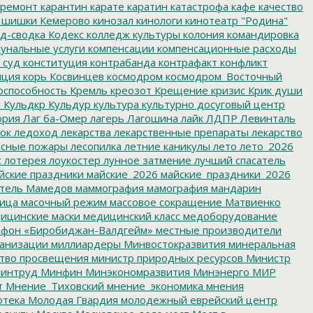
ремонт
карантин
карате
каратин
катастрофа
кафе
качество
 шишки
Кемерово
кинозал
кинологи
кинотеатр "Родина"
д-сводка
Кодекс
колледж культуры
колония
командировка
унальные услуги
компенсации
компенсационные расходы
 суд
конституция
контрабанда
контрафакт
конфликт
пция
корь
Косвинцев
космодром
космодром_Восточный
оспособность
Кремль
креозот
Крещение
кризис
Крик души
я
Кульдкр
Кульдур
культура
культурно досуговый центр
ория
Лаг ба-Омер
лагерь
Лагошина
лайк
ЛДПР
Левинталь
ок
ледоход
лекарства
лекарственные препараты
лекарство
сные пожары
лесопилка
летние каникулы
лето
лето_2026
с
лотерея
лоукостер
лунное затмение
лучший спасатель
йские праздники
майские_2026
майские_праздники_2026
тель
Мамедов
маммография
мамография
мандарин
ица
масочный режим
массовое сокращение
Матвиенко
ицинские маски
медицинский класс
медоборудование
фон «Биробиджан-Валдгейм»
местные производители
анизации
миллиардеры
Минвостокразвития
минеральная
тво просвещения
министр природных ресурсов
Министр
интруд
Минфин
Минэкономразвития
Минэнерго
МИР
т
Мнение_Тиховский
мнение_экономика
мнения
отека
Молодая Гвардия
молодежный еврейский центр