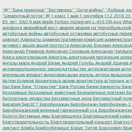
"@"
"Банк приколов"
"Бествидео"
"Дети войны"
"Добрые де
"Цементный поток"
@
1 класс
1 мая
1 сентября
112
2018
23 
85_лет_ЕАО
9 мая
Apple
Forbes
Instagram
L-410
QR-код
Wha
жилфонд
аварийный мост
авария
авария на Чернобыльской
автобусные войны
автобусные остановки
автобусные перев
адвокат
Адвокаты
административная комиссия
администрат
активист
акция
акция протеста
Александр Буксман
Александ
Александр Романов
Александр Соловьев
Александр Чаплыг
Алиса
алкоголизация
Алкоголь
алкогольная продукция
аллер
Ангелы мира
Андрей Бялик
Андрей Голубь
Андрей Драчев
А
антикоррупционное законодательство
антисанитария
анти
апелляция
аппарат видеофиксации
апрель
аптека
Арашуков
Артём Куликов
Архангельск
архив
архитектура
астероид
ас
бал
банк
банк "Открытие"
Банк России
банки
банкноты
банк
бездомные
бездомные животные
безналичные платежи
Бе
бесплатные лекарства
Бессмертные дела
Бессмертный пол
Бирария
БирЗСТ
Биробидажан
Биробиджан
Биробиджан-2
Биробиджанский военный гарнизонный суд
Биробиджанский
болото
битумные ямы
Благовещенск
Благовещенский кафе
благотворительность
благотворительный концерт
благоус
диктант
бомба
бомбоубежище
Борис Титов
Борохович
бра