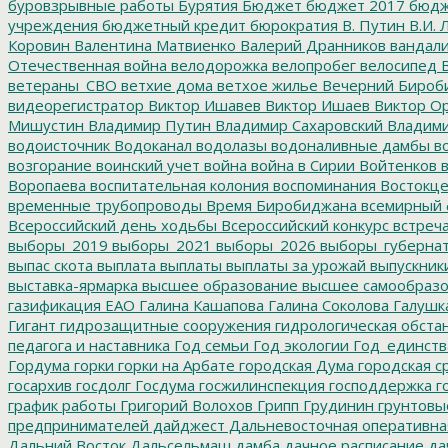
буровзрывные работы
Бурятия
Бюджет
бюджет 2017
бюдж
учреждения
бюджетный кредит
бюрократия
В. Путин
В.И. 
Коровин
Валентина Матвиенко
Валерий Дранников
вандал
Отечественная война
велодорожка
велопробег
велосипед
В
ветераны_СВО
ветхие дома
ветхое жилье
Вечерний Бироб
видеорегистратор
Виктор Ишавев
Виктор Ишаев
Виктор О
Мишустин
Владимир Путин
Владимир Сахаровский
Владими
водоисточник
Водоканал
водолазы
водоналивные дамбы
во
возгорание
воинский учет
война
война в Сирии
Войтенков
в
Воропаева
воспитательная колония
воспоминания
Востокц
временные трубопроводы
Время Биробиджана
всемирный 
Всероссийский день ходьбы
Всероссийский конкурс
встреч
выборы_2019
выборы_2021
выборы_2026
выборы_губерна
выпас скота
выплата
выплаты
выплаты за урожай
выпускник
выставка-ярмарка
высшее образование
высшее самообразо
газификация ЕАО
Галина Кашапова
Галина Соколова
Галушк
Гигант
гидрозащитные сооружения
гидрологическая обста
педагога и наставника
Год семьи
Год экологии
Год_единств
Гордума
горки
горки на Арбате
городская Дума
городская с
госархив
госдолг
Госдума
госжилинспекция
господдержка
г
график работы
Григорий Волохов
Грипп
Грудинин
грунтовы
предпринимателей
дайджест
Дальневосточная оперативна
Дальний Восток
Дальсельмаш
дамба
дачное расписание
да