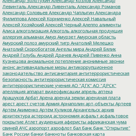
Александр Золотухин
Александр Козлов
Александр
Левинталь
Александр Ливенталь
Александр Романов
Александр Соловьев
Александр Чаплыгин
Александра
Филиппова
Алексей Корниенко
Алексей Навальный
Алексей Хозяйский
Алексей Черный
Алеппо
алименты
Алиса
алкоголизация
Алкоголь
алкогольная продукция
аллергия
альманах
Амур
Амурзет
Амурская область
Амурский полоз
амурский тигр
Анатолий Мелешко
Анатолий Скоробогатов
Ангелы мира
Андрей Бялик
Андрей Голубь
Андрей Драчев
Андрей Пивенко
Анна
Кузнецова
аномальное потепление
анонимные звонки
анонс
антивандальные меры
антикоррупционное
законодательство
антисанитария
антитеррористическая
безопасность
антитеррористическая комиссия
антитеррористические учения
АО "ДГК"
АО "ДРСК"
апелляция
аппарат видеофиксации
апрель
аптека
Арашуков
Арбат
Арена
аренда земли
арендная плата
арест
арест счетов
Армия
Арнаполин
арт-объекты
Артеев
Артём Акименко
Артём Куликов
Архангельск
архив
архитектура
астероид
астрономия
асфальт
асфальтовое
покрытие
Атлет
аудиенция
аферисты
африканская чума
свиней
АЧС
аэропорт
аэрофлот
бал
банк
банк "Открытие"
Банк России
банки
банкноты
банковская карта