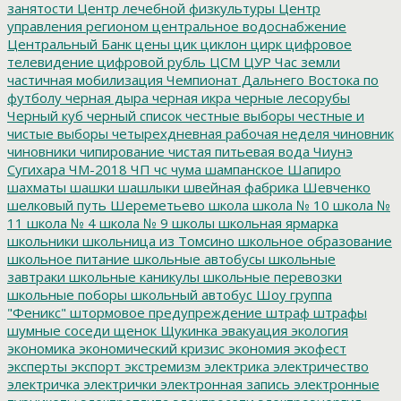
занятости
Центр лечебной физкультуры
Центр
управления регионом
центральное водоснабжение
Центральный Банк
цены
цик
циклон
цирк
цифровое
телевидение
цифровой рубль
ЦСМ
ЦУР
Час земли
частичная мобилизация
Чемпионат Дальнего Востока по
футболу
черная дыра
черная икра
черные лесорубы
Черный куб
черный список
честные выборы
честные и
чистые выборы
четырехдневная рабочая неделя
чиновник
чиновники
чипирование
чистая питьевая вода
Чиунэ
Сугихара
ЧМ-2018
ЧП
чс
чума
шампанское
Шапиро
шахматы
шашки
шашлыки
швейная фабрика
Шевченко
шелковый путь
Шереметьево
школа
школа № 10
школа №
11
школа № 4
школа № 9
школы
школьная ярмарка
школьники
школьница из Томсино
школьное образование
школьное питание
школьные автобусы
школьные
завтраки
школьные каникулы
школьные перевозки
школьные поборы
школьный автобус
Шоу группа
"Феникс"
штормовое предупреждение
штраф
штрафы
шумные соседи
щенок
Щукинка
эвакуация
экология
экономика
экономический кризис
экономия
экофест
эксперты
экспорт
экстремизм
электрика
электричество
электричка
электрички
электронная запись
электронные