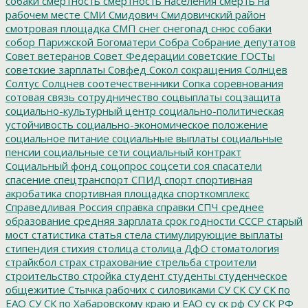
собаки
смертность
смертность населения
смерть на
рабочем месте
СМИ
Смидович
Смидовичский район
смотровая площадка
СМП
снег
снегопад
снюс
собаки
собор Парижской Богоматери
Собра
Собрание депутатов
Совет ветеранов
Совет Федерации
советские ГОСТы
советские зарплаты
Совфед
Сокол
сокращения
Солнцев
Солтус
Солцнев
соотечественники
Сопка
соревнования
сотовая связь
сотрудничество
соцвыплаты
соцзащита
социально-культурный центр
социально-политическая
устойчивость
социально-экономическое положение
социальное питание
социальные выплаты
социальные
пенсии
социальные сети
социальный контракт
Социальный фонд
соцопрос
соцсети
соя
спасатели
спасение
спецтранспорт
СПИД
спорт
спортивная
акробатика
спортивная площадка
спорткомплекс
Справедливая Россия
справка
справки
СПЧ
среднее
образование
средняя зарплата
срок годности
СССР
старый
мост
статистика
статья
стела
стимулирующие выплаты
стипендия
стихия
столица
столица ДфО
стоматология
страйкбол
страх
страхование
стрельба
строители
строительство
стройка
студент
студенты
студенческое
общежитие
Стычка рабочих с силовиками
СУ СК
СУ СК по
ЕАО
СУ СК по Хабаровскому краю и ЕАО
су ск рф
СУ СК РФ