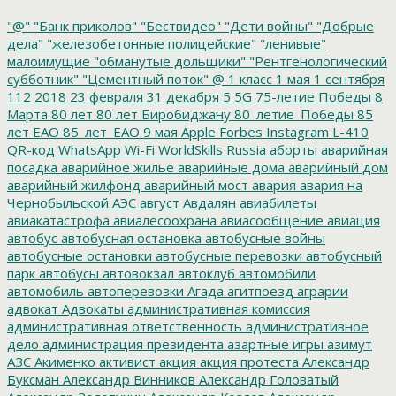
"@"
"Банк приколов"
"Бествидео"
"Дети войны"
"Добрые
дела"
"железобетонные полицейские"
"ленивые"
малоимущие
"обманутые дольщики"
"Рентгенологический
субботник"
"Цементный поток"
@
1 класс
1 мая
1 сентября
112
2018
23 февраля
31 декабря
5
5G
75-летие Победы
8
Марта
80 лет
80 лет Биробиджану
80_летие_Победы
85
лет ЕАО
85_лет_ЕАО
9 мая
Apple
Forbes
Instagram
L-410
QR-код
WhatsApp
Wi-Fi
WorldSkills Russia
аборты
аварийная
посадка
аварийное жилье
аварийные дома
аварийный дом
аварийный жилфонд
аварийный мост
авария
авария на
Чернобыльской АЭС
август
Авдалян
авиабилеты
авиакатастрофа
авиалесоохрана
авиасообщение
авиация
автобус
автобусная остановка
автобусные войны
автобусные остановки
автобусные перевозки
автобусный
парк
автобусы
автовокзал
автоклуб
автомобили
автомобиль
автоперевозки
Агада
агитпоезд
аграрии
адвокат
Адвокаты
административная комиссия
административная ответственность
административное
дело
администрация президента
азартные игры
азимут
АЗС
Акименко
активист
акция
акция протеста
Александр
Буксман
Александр Винников
Александр Головатый