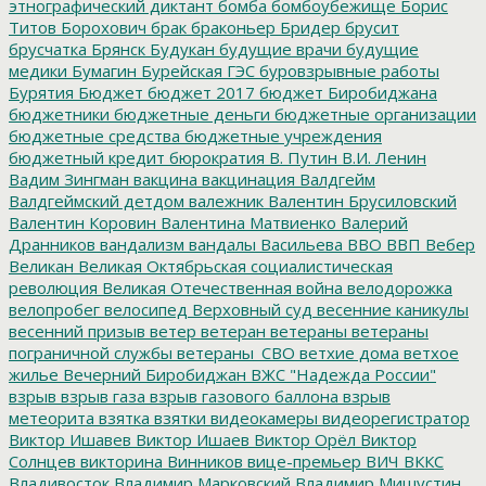
этнографический диктант
бомба
бомбоубежище
Борис
Титов
Борохович
брак
браконьер
Бридер
брусит
брусчатка
Брянск
Будукан
будущие врачи
будущие
медики
Бумагин
Бурейская ГЭС
буровзрывные работы
Бурятия
Бюджет
бюджет 2017
бюджет Биробиджана
бюджетники
бюджетные деньги
бюджетные организации
бюджетные средства
бюджетные учреждения
бюджетный кредит
бюрократия
В. Путин
В.И. Ленин
Вадим Зингман
вакцина
вакцинация
Валдгейм
Валдгеймский детдом
валежник
Валентин Брусиловский
Валентин Коровин
Валентина Матвиенко
Валерий
Дранников
вандализм
вандалы
Васильева
ВВО
ВВП
Вебер
Великан
Великая Октябрьская социалистическая
революция
Великая Отечественная война
велодорожка
велопробег
велосипед
Верховный суд
весенние каникулы
весенний призыв
ветер
ветеран
ветераны
ветераны
пограничной службы
ветераны_СВО
ветхие дома
ветхое
жилье
Вечерний Биробиджан
ВЖС "Надежда России"
взрыв
взрыв газа
взрыв газового баллона
взрыв
метеорита
взятка
взятки
видеокамеры
видеорегистратор
Виктор Ишавев
Виктор Ишаев
Виктор Орёл
Виктор
Солнцев
викторина
Винников
вице-премьер
ВИЧ
ВККС
Владивосток
Владимир Марковский
Владимир Мишустин