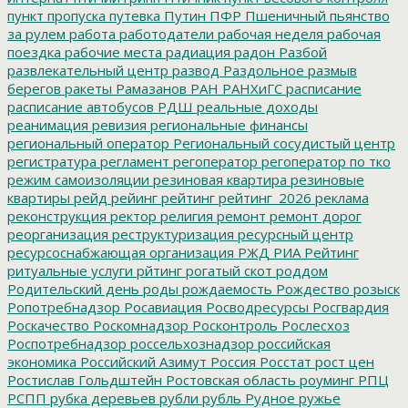
пункт пропуска
путевка
Путин
ПФР
Пшеничный
пьянство
за рулем
работа
работодатели
рабочая неделя
рабочая
поездка
рабочие места
радиация
радон
Разбой
развлекательный центр
развод
Раздольное
размыв
берегов
ракеты
Рамазанов
РАН
РАНХиГС
расписание
расписание автобусов
РДШ
реальные доходы
реанимация
ревизия
региональные финансы
региональный оператор
Региональный сосудистый центр
регистратура
регламент
регоператор
регоператор по тко
режим самоизоляции
резиновая квартира
резиновые
квартиры
рейд
рейинг
рейтинг
рейтинг_2026
реклама
реконструкция
ректор
религия
ремонт
ремонт дорог
реорганизация
реструктуризация
ресурсный центр
ресурсоснабжающая организация
РЖД
РИА Рейтинг
ритуальные услуги
рйтинг
рогатый скот
роддом
Родительский день
роды
рождаемость
Рождество
розыск
Ропотребнадзор
Росавиация
Росводресурсы
Росгвардия
Роскачество
Роскомнадзор
Росконтроль
Рослесхоз
Роспотребнадзор
россельхознадзор
российская
экономика
Российский Азимут
Россия
Росстат
рост цен
Ростислав Гольдштейн
Ростовская область
роуминг
РПЦ
РСПП
рубка деревьев
рубли
рубль
Рудное
ружье