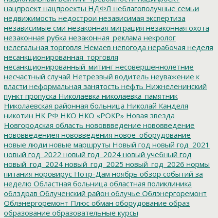
нацпроект
нацпроекты
НДФЛ
неблагополучные семьи
недвижимость
недострои
независимая экспертиза
независимые сми
незаконная миграция
незаконная охота
незаконная рубка
незаконная_реклама
некролог
нелегальная торговля
Немаев
непогода
нерабочая неделя
несанкционированная_торговля
несанкционированный_митинг
несовершеннолетние
несчастный случай
Нетрезвый водитель
неуважение к
власти
неформальная занятость
нефть
Нижнеленинский
пункт пропуска
Николаевка
николаевка_памятник
Николаевская районная больница
Николай Канделя
никотин
НК РФ
НКО
НКО «РОКР»
Новая звезда
Новгородская область
нововвведение
нововведение
нововведениея
нововведения
новое_оборудование
новые люди
новые маршруты
Новый год
новый год_2021
новый год_2022
новый год_2024
новый учебный год
новый_год_2024
новый_год_2025
новый_год_2026
нормы
питания
норовирус
Нотр-Дам
ноябрь
обзор событий за
неделю
Областная больница
областная поликлиника
облздрав
Облученский район
облучье
Облэнергоремонт
Облэнергоремонт Плюс
обман
оборудование
образ
образование
образовательные курсы