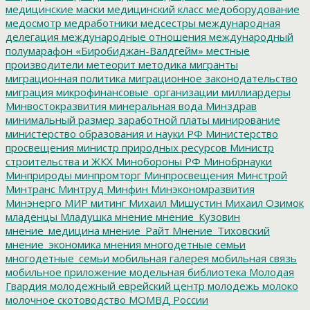
медицинские маски
медицинский класс
медоборудование
медосмотр
медработники
медсестры
международная
делегация
международные отношения
международный
полумарафон «Биробиджан-Валдгейм»
местные
производители
метеорит
методика
мигранты
миграционная политика
миграционное законодательство
миграция
микрофинансовые_организации
миллиардеры
Минвостокразвития
минеральная вода
Минздрав
минимальный размер заработной платы
минирование
министерство образования и науки РФ
Министерство
просвещения
министр природных ресурсов
Министр
строительства и ЖКХ
Минобороны РФ
Минобрнауки
Минприроды
минпромторг
Минпросвещения
Минстрой
Минтранс
Минтруд
Минфин
Минэкономразвития
Минэнерго
МИР
митинг
Михаил Мишустин
Михаил Озимок
младенцы
Младушка
мнение
мнение_Кузовин
мнение_медицина
мнение_Райт
Мнение_Тиховский
мнение_экономика
мнения
многодетные семьи
многодетные_семьи
мобильная галерея
мобильная связь
мобильное приложение
модельная библиотека
Молодая
Гвардия
молодежный еврейский центр
молодежь
молоко
молочное скотоводство
МОМВД России