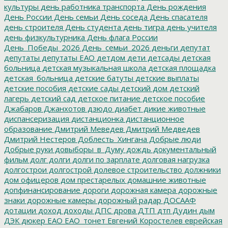
культуры
день работника транспорта
День рождения
День России
День семьи
День соседа
День спасателя
день строителя
День студента
день тигра
день учителя
день физкультурника
День флага России
День_Победы_2026
День_семьи_2026
деньги
депутат
депутаты
депутаты ЕАО
детдом
дети
детсады
детская
больница
детская музыкальная школа
детская площадка
детская_больница
детские батуты
детские выплаты
детские пособия
детские сады
детский дом
детский
лагерь
детский сад
детское питание
детское пособие
Джабаров
Джанхотов
дзюдо
диабет
дикие животные
диспансеризация
дистанционка
дистанционное
образование
Дмитрий Меведев
Дмитрий Медведев
Дмитрий Нестеров
Доблесть_Хингана
Добрые люди
Добрые руки
довыборы_в_Думу
дождь
документальный
фильм
долг
долги
долги по зарплате
долговая нагрузка
долгострои
долгострой
долевое строительство
должники
дом офицеров
дом престарелых
домашние животные
допфинансирование
дороги
дорожная камера
дорожные
знаки
дорожные камеры
дорожный радар
ДОСААФ
дотации
доход
доходы
ДПС
дрова
ДТП
дтп
Дудин
дым
ДЭК
дюкер
ЕАО
ЕАО_тонет
Евгений Коростелев
еврейская