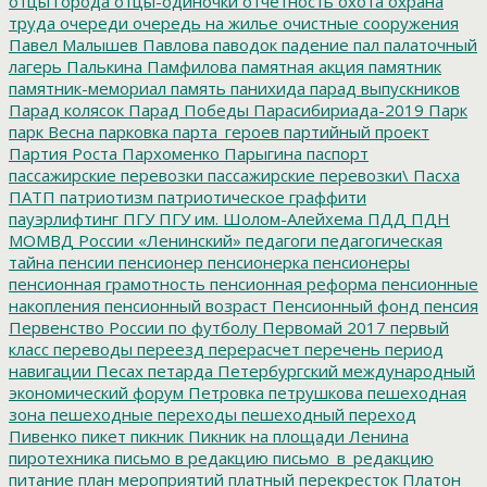
отцы города
отцы-одиночки
отчетность
охота
охрана
труда
очереди
очередь на жилье
очистные сооружения
Павел Малышев
Павлова
паводок
падение
пал
палаточный
лагерь
Палькина
Памфилова
памятная акция
памятник
памятник-мемориал
память
панихида
парад выпускников
Парад колясок
Парад Победы
Парасибириада-2019
Парк
парк Весна
парковка
парта_героев
партийный проект
Партия Роста
Пархоменко
Парыгина
паспорт
пассажирские перевозки
пассажирские перевозки\
Пасха
ПАТП
патриотизм
патриотическое граффити
пауэрлифтинг
ПГУ
ПГУ им. Шолом-Алейхема
ПДД
ПДН
МОМВД России «Ленинский»
педагоги
педагогическая
тайна
пенсии
пенсионер
пенсионерка
пенсионеры
пенсионная грамотность
пенсионная реформа
пенсионные
накопления
пенсионный возраст
Пенсионный фонд
пенсия
Первенство России по футболу
Первомай 2017
первый
класс
переводы
переезд
перерасчет
перечень
период
навигации
Песах
петарда
Петербургский международный
экономический форум
Петровка
петрушкова
пешеходная
зона
пешеходные переходы
пешеходный переход
Пивенко
пикет
пикник
Пикник на площади Ленина
пиротехника
письмо в редакцию
письмо_в_редакцию
питание
план мероприятий
платный перекресток
Платон