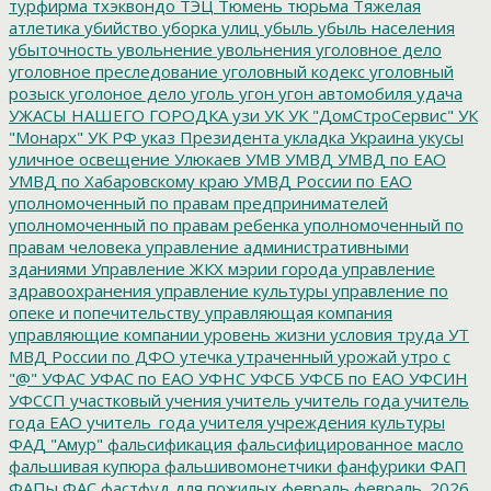
турфирма
тхэквондо
ТЭЦ
Тюмень
тюрьма
Тяжелая
атлетика
убийство
уборка улиц
убыль
убыль населения
убыточность
увольнение
увольнения
уголовное дело
уголовное преследование
уголовный кодекс
уголовный
розыск
уголоное дело
уголь
угон
угон автомобиля
удача
УЖАСЫ НАШЕГО ГОРОДКА
узи
УК
УК "ДомСтроСервис"
УК
"Монарх"
УК РФ
указ Президента
укладка
Украина
укусы
уличное освещение
Улюкаев
УМВ
УМВД
УМВД по ЕАО
УМВД по Хабаровскому краю
УМВД России по ЕАО
уполномоченный по правам предпринимателей
уполномоченный по правам ребенка
уполномоченный по
правам человека
управление административными
зданиями
Управление ЖКХ мэрии города
управление
здравоохранения
управление культуры
управление по
опеке и попечительству
управляющая компания
управляющие компании
уровень жизни
условия труда
УТ
МВД России по ДФО
утечка
утраченный урожай
утро с
"@"
УФАС
УФАС по ЕАО
УФНС
УФСБ
УФСБ по ЕАО
УФСИН
УФССП
участковый
учения
учитель
учитель года
учитель
года ЕАО
учитель_года
учителя
учреждения культуры
ФАД "Амур"
фальсификация
фальсифицированное масло
фальшивая купюра
фальшивомонетчики
фанфурики
ФАП
ФАПы
ФАС
фастфуд для пожилых
февраль
февраль_2026