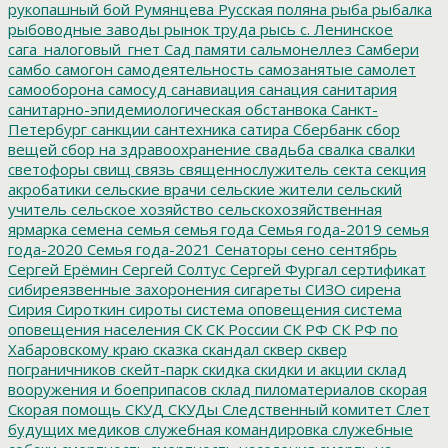
рукопашный бой
Румянцева
Русская поляна
рыба
рыбалка
рыбоводные заводы
рынок труда
рысь
с. Ленинское
сага_налоговый_гнет
Сад памяти
сальмонеллез
Самбери
самбо
самогон
самодеятельность
самозанятые
самолет
самооборона
самосуд
санавиация
санация
санитария
санитарно-эпидемиологическая обстанвока
Санкт-
Петербург
санкции
сантехника
сатира
Сбербанк
сбор
вещей
сбор на здравоохранение
свадьба
свалка
свалки
светофоры
свищ
связь
священнослужитель
секта
секция
акробатики
сельские врачи
сельские жители
сельский
учитель
сельское хозяйство
сельскохозяйственная
ярмарка
семена
семья
семья года
Семья года-2019
семья
года-2020
Семья года-2021
Сенаторы
сено
сентябрь
Сергей Ерёмин
Сергей Солтус
Сергей Фургал
сертификат
сибиреязвенные захоронения
сигареты
СИЗО
сирена
Сирия
Сироткин
сироты
система оповещения
система
оповещения населения
СК
СК России
СК РФ
СК РФ по
Хабаровскому краю
сказка
скандал
сквер
сквер
пограничников
скейт-парк
скидка
скидки и акции
склад
вооружения и боеприпасов
склад пиломатериалов
скорая
Скорая помощь
СКУД
СКУДы
Следственный комитет
Слет
будущих медиков
служебная командировка
служебные