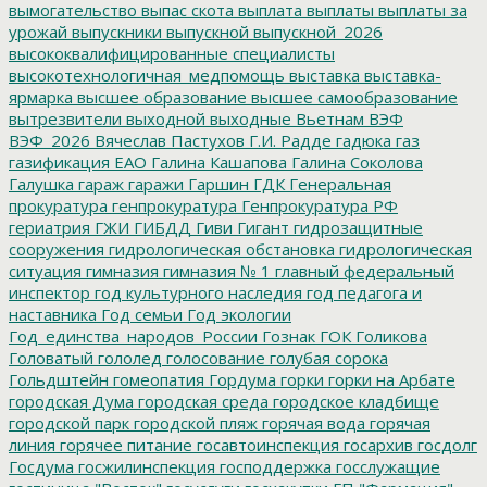
вымогательство
выпас скота
выплата
выплаты
выплаты за
урожай
выпускники
выпускной
выпускной_2026
высококвалифицированные специалисты
высокотехнологичная_медпомощь
выставка
выставка-
ярмарка
высшее образование
высшее самообразование
вытрезвители
выходной
выходные
Вьетнам
ВЭФ
ВЭФ_2026
Вячеслав Пастухов
Г.И. Радде
гадюка
газ
газификация ЕАО
Галина Кашапова
Галина Соколова
Галушка
гараж
гаражи
Гаршин
ГДК
Генеральная
прокуратура
генпрокуратура
Генпрокуратура РФ
гериатрия
ГЖИ
ГИБДД
Гиви
Гигант
гидрозащитные
сооружения
гидрологическая обстановка
гидрологическая
ситуация
гимназия
гимназия № 1
главный федеральный
инспектор
год культурного наследия
год педагога и
наставника
Год семьи
Год экологии
Год_единства_народов_России
Гознак
ГОК
Голикова
Головатый
гололед
голосование
голубая сорока
Гольдштейн
гомеопатия
Гордума
горки
горки на Арбате
городская Дума
городская среда
городское кладбище
городской парк
городской пляж
горячая вода
горячая
линия
горячее питание
госавтоинспекция
госархив
госдолг
Госдума
госжилинспекция
господдержка
госслужащие