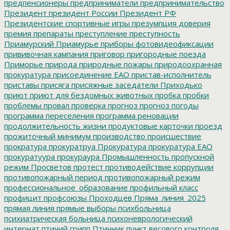
предпенсионеры
предприниматели
предпринимательство
Президент
президент России
Президент РФ
Президентские спортивные игры
презумпция доверия
премия
препараты
преступление
преступность
Приамурский
Приамурье
приборы фотовидеофиксации
прививочная кампания
приговор
пригородные поезда
Приморье
природа
природные пожары
природоохранная
прокуратура
присоединение ЕАО
пристав-исполнитель
приставы
присяга
присяжные заседатели
Приходько
приют
приют для бездомных животных
пробка
пробки
проблемы
провал
проверка
прогноз
прогноз погоды
программа переселения
программа реновации
продолжительность жизни
продуктовые карточки
проезд
прожиточный минимум
производство
происшествие
прократура
прокуратруа
Прокуратура
прокуратура ЕАО
прокуратуура
прокураура
Промышленность
пропускной
режим
Просветов
протест
противодействие коррупции
противопожарный период
противопожарный режим
профессиональное_образование
профильный класс
профицит
профсоюзы
Проходцев
Пряма_линия_2025
прямая линия
прямые выборы
психбольница
психиатрическая больница
психоневрологический
интернат
птичий грипп
Птичник
пункт весового контроля