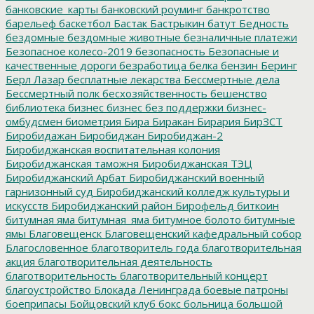
банковские_карты
банковский роуминг
банкротство
барельеф
баскетбол
Бастак
Бастрыкин
батут
Бедность
бездомные
бездомные животные
безналичные платежи
Безопасное колесо-2019
безопасность
Безопасные и
качественные дороги
безработица
белка
бензин
Беринг
Берл Лазар
бесплатные лекарства
Бессмертные дела
Бессмертный полк
бесхозяйственность
бешенство
библиотека
бизнес
бизнес без поддержки
бизнес-
омбудсмен
биометрия
Бира
Биракан
Бирария
БирЗСТ
Биробидажан
Биробиджан
Биробиджан-2
Биробиджанская воспитательная колония
Биробиджанская таможня
Биробиджанская ТЭЦ
Биробиджанский Арбат
Биробиджанский военный
гарнизонный суд
Биробиджанский колледж культуры и
искусств
Биробиджанский район
Бирофельд
биткоин
битумная яма
битумная_яма
битумное болото
битумные
ямы
Благовещенск
Благовещенский кафедральный собор
Благословенное
благотворитель года
благотворительная
акция
благотворительная деятельность
благотворительность
благотворительный концерт
благоустройство
Блокада Ленинграда
боевые патроны
боеприпасы
Бойцовский клуб
бокс
больница
большой