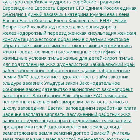
культура
еврейская_мудрость
еврейские традиции
Евровидение
Евросеть
Еврстат
ЕГЭ
Единая Россия
единая
субсидия
Единый заказчик
Екатерина Румянцева
Елена
Басова
Елена Князева
Елена Хахалева
ель
ЕНВД
Ефим
Вепринский
жалоба
жд переезд
железная дорога
железнодорожный переезд
женская кнсультация
женская
консультация
жестокое обращение с детьми
жестокое
обращение с животными
жестокость
живодер
живопись
животноводство
животные
жилищные сертификаты
жилищные условия
жилье
жилье для детей-сирот
жильё
для подтопленцев
ЖКХ
журналистика
Забайкальский край
забег
заболевание
заброшенные здания
заброшенные
земли
ЗАГС
задержание
задолженность
займ
заказник
Ульдура
заказник Ульдуры
закон
Законодательное
Собрание
законодательство
законопреокт
законопроект
законороект
Заксобрание
Заксобрание ЕАО
заморозка
пенсионных накоплений
заморозки
занятость
запись в
школу
заповедник "Бастак"
заповедники
заработная плата
Заречье
зарплата
зарплаты
заслуженный работник ЖКХ
зачистка_судей
защита прав предпринимателей
защита
предпринимателей
здравоохранение
земледельцы
землетрясение
земля
земский доктор
Земский_учитель
зима пришла
змеи
змея
золотой губернатор
Золотухин