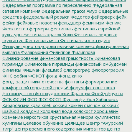
федеральная программа по переселению
Федеральная
сетевая компания
федеральная трасса Амур
федеральные
средства
федеральный розыск
Федотов
фейерверк
фейк
фейки
фейковые новости
фельдшер
феминизм
Феникс
Феоктистов
фермеры
фестиваль
фестиваль еврейской
культуры
фестиваль красок Холи
Фестиваль ледовых
скульптур
Фестиваль мяса
Фестиваль языка идиш
Физкультурно-оздоровительный комплекс
фиксированная
выплата
Филармония
Филиппов
Филиппова
финансирование
финансовая грамотность
финансовая
пирамида
финансовые пирамиды
финансовый омбудсмен
финансы
Фишман
флешмоб
флюорограф
флюорография
ФНС
фобия
ФОКОТ
фонд
Фонд кино
фонд_защитники_отечества
фонтаны
формирование
комфортной городской среды\
форум
фотовыставка
фотоискусство
фотохудожники
Франция
Фрейд
фрукты
ФСБ
ФСИН
ФСО
ФСС
ФССП
Фургал
футбол
Хабаровск
Хабаровский край
хлеб
хоккей
хоккей с мячом
хоккей с
шайбой
Холдоми
холодная вода
Холокост
Хорошавин
хранение наркотиков
хрустальная менора
хулиганство
хулиганы
целевое обучение
Целищев
Центр "Амурский
тигр"
центр временного содержания мигрантов
центр