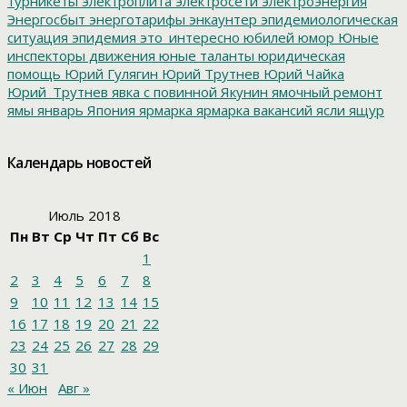
турникеты
электроплита
электросети
электроэнергия
Энергосбыт
энерготарифы
энкаунтер
эпидемиологическая
ситуация
эпидемия
это_интересно
юбилей
юмор
Юные
инспекторы движения
юные таланты
юридическая
помощь
Юрий Гулягин
Юрий Трутнев
Юрий Чайка
Юрий_Трутнев
явка с повинной
Якунин
ямочный ремонт
ямы
январь
Япония
ярмарка
ярмарка вакансий
ясли
ящур
Календарь новостей
Июль 2018
Пн
Вт
Ср
Чт
Пт
Сб
Вс
1
2
3
4
5
6
7
8
9
10
11
12
13
14
15
16
17
18
19
20
21
22
23
24
25
26
27
28
29
30
31
« Июн
Авг »