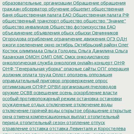
образовательные_организации
Обращение
обращения
граждан
обсерватор
обучение
общепит
общественная
баня
общественная палата ЕАО
Общественная палата РФ
общественный транспорт
общество
общество "Знание"
общество инвалидов
Общество фотоискусства ЕАО
объединение
объявления
обыск
обыски
Овчинников
Огородова
ограбление
ограничение движения
ОГЭ
ОДН
ожоги
озеленение
окно
октябрь
Октябрьский район
Олег
Костюк
олимпиада
Ольга Голодец
Ольга Данилина
Ольга
Казанская
ОМОН
ОМП
ОМС
Омск
онкодиспансер
онкологическая служба
онкология
онлайн-концерт
ОНФ
ОНФ "Генеральная уборка"
опасные сайты
ОПГ
операция
должник
оплата труда
Оплот
оползень
оппозиция
оправдательный приговор
опровержение
опрос
оптимизация
ОПФР
ОРВИ
организация пчеловодов
оружие
ОСВВ
освещение
осень
оскорбление власти
особый противопожарный режим
остановка
остановки
осужденные
отдых
отключение
отключение воды
отключение горячей воды
открытое обращение
открытые
окна
отмена компенсационных выплат
отопительный
период
отопительный сезон
отопление
отпуск
отравление
отставка
отставка Левинталя и Коростелёва