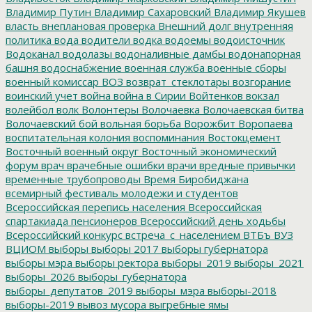
Владимир Путин
Владимир Сахаровский
Владимир Якушев
власть
внеплановая проверка
Внешний долг
внутренняя
политика
вода
водители
водка
водоемы
водоисточник
Водоканал
водолазы
водоналивные дамбы
водонапорная
башня
водоснабжение
военная служба
военные сборы
военный комиссар
ВОЗ
возврат_стеклотары
возгорание
воинский учет
война
война в Сирии
Войтенков
вокзал
волейбол
волк
Волонтеры
Волочаевка
Волочаевская битва
Волочаевский бой
вольная борьба
Ворожбит
Воропаева
воспитательная колония
воспоминания
Востокцемент
Восточный военный округ
Восточный экономический
форум
врач
врачебные ошибки
врачи
вредные привычки
временные трубопроводы
Время Биробиджана
всемирный фестиваль молодежи и студентов
Всероссийская перепись населения
Всероссийская
спартакиада пенсионеров
Всероссийский день ходьбы
Всероссийский конкурс
встреча_с_населением
ВТБъ
ВУЗ
ВЦИОМ
выборы
выборы 2017
выборы губернатора
выборы мэра
выборы ректора
выборы_2019
выборы_2021
выборы_2026
выборы_губернатора
выборы_депутатов_2019
выборы_мэра
выборы-2018
выборы-2019
вывоз мусора
выгребные ямы