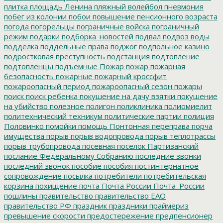
плитка
площадь Ленина
пляжный волейбол
пневмония
побег из колонии
побои
повышение пенсионного возраста
погода
погорельцы
пограничные войска
пограничный
режим
подарки
подборка_новостей
подвал
подвоз воды
подделка
поддельные права
поджог
подпольное казино
подростковая преступность
подстанция
подтопление
подтопленцы
подъемные
Пожар
пожар
пожарная
безопасность
пожарные
пожарный кроссфит
пожароопасный период
пожароопасный сезон
пожары
поиск
поиск ребенка
покушение на дачу взятки
покушение
на убийство
полезное
полигон
поликлиника
полиомиелит
политехнический техникум
политические партии
полиция
Половинко
помойки
помощь
Понтонная переправа
порча
имущества
порыв
порыв водопровода
порыв теплотрассы
порыв трубопровода
посевная
поселок Партизанский
послание Федеральному Собранию
последние звонки
последний звонок
пособие
пособия
постинтернатное
сопровождение
посылка
потребители
потребительская
корзина
похищение
почта
Почта России
Почта_России
пошлины
правительство
правительство ЕАО
правительство РФ
праздник
праздники
праймериз
превышение скорости
предостережение
предпенсионер