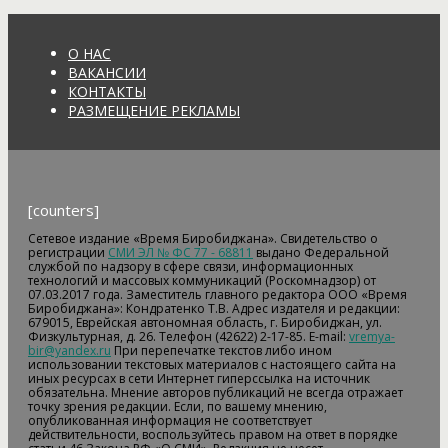
О НАС
ВАКАНСИИ
КОНТАКТЫ
РАЗМЕЩЕНИЕ РЕКЛАМЫ
[counters]
Сетевое издание «Время Биробиджана». Свидетельство о
регистрации
СМИ ЭЛ № ФС 77 - 68811
выдано Федеральной
службой по надзору в сфере связи, информационных
технологий и массовых коммуникаций (Роскомнадзор) от
07.03.2017 года. Заместитель главного редактора ООО «Время
Биробиджана»: Кондратенко Т.В. Адрес издателя и редакции:
679015, Еврейская автономная область, г. Биробиджан, ул.
Физкультурная, д. 26. Телефон (42622) 2-17-85. E-mail:
vremya-
bir@yandex.ru
При перепечатке текстов либо ином
использовании текстовых материалов с настоящего сайта на
иных ресурсах в сети Интернет гиперссылка на источник
обязательна. Мнение авторов публикаций не всегда отражает
точку зрения редакции. Если, по вашему мнению,
опубликованная информация не соответствует
действительности, воспользуйтесь правом на ответ в порядке