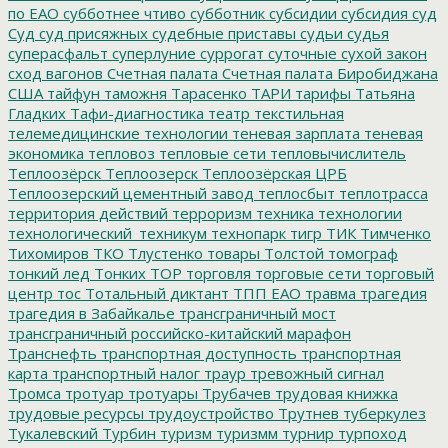
по ЕАО
субботнее чтиво
субботник
субсидии
субсидия
суд
Суд
суд присяжных
судебные приставы
судьи
судья
суперасфальт
суперлуние
суррогат
суточные
сухой закон
сход вагонов
Счетная палата
Счетная палата Биробиджана
США
тайфун
таможня
Тарасенко
ТАРИ
тарифы
Татьяна
Гладких
Тафи-диагностика
театр
текстильная
телемедицинские технологии
теневая зарплата
теневая
экономика
тепловоз
тепловые сети
тепловычислитель
Теплоозёрск
Теплоозерск
Теплоозёрская ЦРБ
Теплоозерский цементный завод
теплосбыт
теплотрасса
территория действий
терроризм
техника
технологии
технологический_техникум
технопарк
тигр
ТИК
Тимченко
Тихомиров
ТКО
Тлустенко
товары
Толстой
томограф
тонкий лед
Тонких
ТОР
торговля
торговые сети
торговый
центр
тос
Тотальный диктант
ТПП ЕАО
травма
трагедия
трагедия в Забайкалье
трансграничный мост
трансграничный российско-китайский марафон
Транснефть
транспортная доступность
транспортная
карта
транспортный налог
траур
тревожный сигнал
Тромса
тротуар
тротуары
Трубачев
трудовая книжка
трудовые ресурсы
трудоустройство
Трутнев
туберкулез
Тукалевский
Турбин
туризм
туризмм
турнир
турпоход