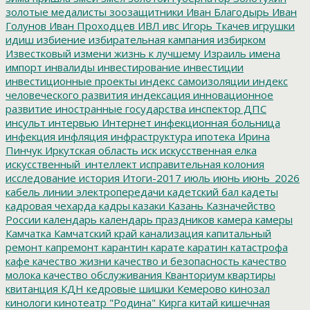
золотые медалисты
зоозащитники
Иван Благодырь
Иван
Голунов
Иван Проходцев
ИВЛ
ивс
Игорь Ткачев
игрушки
идиш
избиение
избирательная кампания
избирком
Известковый
измени жизнь к лучшему
Израиль
имена
импорт
инвалиды
инвестирование
инвестиции
инвестиционные проекты
индекс самоизоляции
индекс
человеческого развития
индексация
инновационное
развитие
иностранные государства
инспектор ДПС
инсульт
интервью
Интернет
инфекционная больница
инфекция
инфляция
инфраструктура
ипотека
Ирина
Пинчук
Иркутская область
иск
искусственная елка
искусственный_интеллект
исправительная колония
исследование
история
Итоги-2017
июль
июнь
июнь_2026
кабель линии электропередачи
кадетский бал
кадеты
кадровая чехарда
кадры
казаки
Казань
Казначейство
России
календарь
календарь праздников
камера
камеры
Камчатка
Камчатский край
канализация
капитальный
ремонт
капремонт
карантин
карате
каратин
катастрофа
кафе
качество жизни
качество и безопасность
качество
молока
качество обслуживания
Кванториум
квартиры
квитанция
КДН
кедровые шишки
Кемерово
кинозал
кинологи
кинотеатр "Родина"
Кирга
китай
кишечная