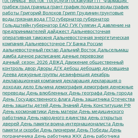
гостиница "Восток"
госуслуги
госхакупки
ГП "Фармация"
грабеж
град
граница
грант
график подвоза воды
график
работы
Григорий Волохов
Грипп
Грудинин
грунтовые
воды
грязная вода
ГТО
губернатор
губернатор
Гольдштейн
губернатор ЕАО
ГУК
Гулягин
Д
давление на
предпринимателей
дайджест
Дальневосточная
оперативная таможня
Дальневосточная энергетическая
компания
Дальневосточное ГУ Банка России
дальневосточный гектар
Дальний Восток
Дальсельмаш
дамба
дачное расписание
дачные перевозки
дачный_сезон_2026
ДВЖД
Движение общественный
контроль
двор
Дворы
ДГК
дебош
дебошир
дедовщина
Деева
дежурные группы
дезинфекция
декабрь
декларационная компания
декларация
декларация о
доходах
дело Ельчина
демография
демогрфия
денежные
переводы
День влюбленных
День географа
День города
День Государственного флага
День защитника Отечества
день защиты детей
День Знаний
День Конституции РФ
День космонавтики
День матери
День медицинского
работника
День народного единства
день открытых
дверей
День памяти воина-интернационалиста
День
памяти и скорби
День пионерии
День Победы
День
пограничника
День работника ЖКХ
День работника