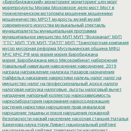
«Биробиджанский»
мониторинг
мониторинг цен
морг
морепродукты
Москва
Московское дело
мост
Мост в
Нижнеленинском
мотопомпа
мошенник
мошенники
мошенничество
МРОТ
мудрость
музей
музей
современного искусства
музыкальный спектакль
муниципалитеты
муниципальная программа
муниципальное имущество
МУП
МУП "Водоканал"
МУП
"ГТС"
МУП "ГУК
МУП "ПАТП"
МУП "Транспортная компания
мусор
мусорная реформа
Мусульманская община
МФЦ
МЧС
МЧС РФ
мэр
мэрия
мэрия Биробиджана
мэрия_Биробиджана
мясо
Мясокомбинат
набережная
Навальный
навигация
наводнение
наводнение_2019
награда
награждение
надежда
Назаров
назначения
Найфельд
наказание
накркотики
наледь
налог
налог на
имущество
налог на профессиональный доход
налоги
налоговая нагрузка
налоговые_льготы
налоговый вычет
нападение
напорный коллектор
наркозависимость
нарколаборатория
наркомания
наркосодержащие
растения
наркотики
нарушение прав инвалидов
нарушение тишины и покоя
нарушения пожарной
безопасности
насвай
население
насосная станция
Наталья
Баженова
наука
Наум Ливант
национальный рейтинг
национальный рейтинг тревожности
наципроект