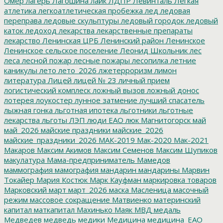
Омер
лагерь
Лагошина
лайк
ЛДПР
Левинталь
Легкая
атлетика
легкоатлетическая пробежка
лед
ледовая
переправа
ледовые скульптуры
ледовый городок
ледовый
каток
ледоход
лекарства
лекарственные препараты
лекарство
Ленинская ЦРБ
Ленинский район
Ленинское
Ленинское сельское поселение
Леонид Школьник
лес
леса
лесной пожар
лесные пожары
лесопилка
летние
каникулы
лето
лето_2026
лжетерроризм
лимон
литература
Лицей
лицей № 23
личный прием
логистический комплеск
ложный вызов
ложный донос
лотерея
лоукостер
лунное затмение
лучший спасатель
лыжная гонка
льготная ипотека
льготники
льготные
лекарства
льготы
ЛЭП
люди ЕАО
люк
Магнитогорск
май
май_2026
майские праздники
майские_2026
майские_праздники_2026
МАК-2019
Мак-2020
Мак-2021
Макаров
Максим Акимов
Максим Семенов
Максим Шупиков
макулатура
Мама-предприниматель
Мамедов
маммография
мамография
мандарин
мандарины
Марвин
Токайер
Мария Костюк
Марк Кауфман
маркировка товаров
Марковский
март
март_2026
маска
Масленица
масочный
режим
массовое сокращение
Матвиенко
материнский
капитал
маткапитал
Махинько
Маяк
МВД
медаль
Медведев
медведь
медики
Медицина
медицина_ЕАО