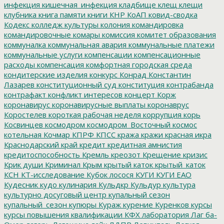
инфекция
кишечная_инфекция
кладбище
клещ
клещи
клубника
книга памяти
книги
КНР
КоАП
ковид-сводка
Кодекс
колледж культуры
колония
командировка
командировочные
комары
комиссия
комитет образования
коммуналка
коммунальная авария
коммунальные платежи
коммунальные услуги
компенсации
компенсационные
расходы
компенсация
комфортная городская среда
кондитерские изделия
конкурс
Конрад
Константин
Лазарев
конституционный суд
конституция
контрабанда
контрафакт
конфликт интересов
концерт
Корж
коронавирус
коронавирусные выплаты
коронаврус
Коростелев
короткая рабочая неделя
коррупция
корь
Косвинцев
космодром
космодром_Восточный
космос
котельная
Кочмар
КПРФ
КПСС
кража
кражи
красная икра
Краснодарский край
кредит
кредитная амнистия
кредитоспособность
Кремль
креозот
Крещение
кризис
Крик души
Криминал
Крым
крытый каток
крытый_каток
КСН
КТ-исследование
Кубок лосося
КУГИ
КУГИ ЕАО
Кудесник
кудо
кулинария
Кульдкр
Кульдур
культура
культурно досуговый центр
купальный сезон
купальный_сезон
купюры
Кураж
курение
Куренков
курсы
курсы повышения квалификации
КФХ
лаборатория
Лаг ба-