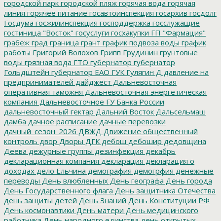
городской парк
городской пляж
горячая вода
горячая
линия
горячее питание
госавтоинспекция
госархив
госдолг
Госдума
госжилинспекция
господдержка
госслужащие
гостиница "Восток"
госуслуги
госхакупки
ГП "Фармация"
грабеж
град
граница
грант
график подвоза воды
график
работы
Григорий Волохов
Грипп
Грудинин
грунтовые
воды
грязная вода
ГТО
губернатор
губернатор
Гольдштейн
губернатор ЕАО
ГУК
Гулягин
Д
давление на
предпринимателей
дайджест
Дальневосточная
оперативная таможня
Дальневосточная энергетическая
компания
Дальневосточное ГУ Банка России
дальневосточный гектар
Дальний Восток
Дальсельмаш
дамба
дачное расписание
дачные перевозки
дачный_сезон_2026
ДВЖД
Движение общественный
контроль
двор
Дворы
ДГК
дебош
дебошир
дедовщина
Деева
дежурные группы
дезинфекция
декабрь
декларационная компания
декларация
декларация о
доходах
дело Ельчина
демография
демогрфия
денежные
переводы
День влюбленных
День географа
День города
День Государственного флага
День защитника Отечества
день защиты детей
День Знаний
День Конституции РФ
День космонавтики
День матери
День медицинского
работника
День народного единства
день открытых