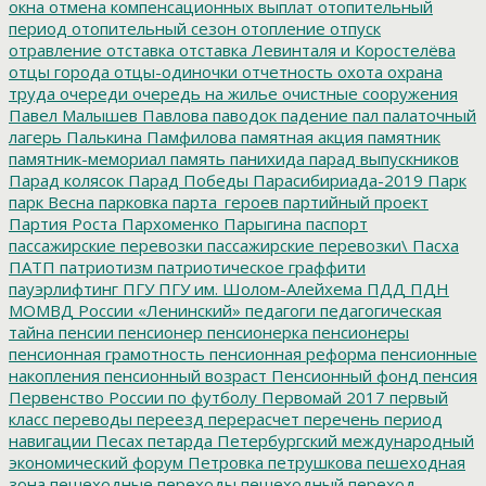
окна
отмена компенсационных выплат
отопительный
период
отопительный сезон
отопление
отпуск
отравление
отставка
отставка Левинталя и Коростелёва
отцы города
отцы-одиночки
отчетность
охота
охрана
труда
очереди
очередь на жилье
очистные сооружения
Павел Малышев
Павлова
паводок
падение
пал
палаточный
лагерь
Палькина
Памфилова
памятная акция
памятник
памятник-мемориал
память
панихида
парад выпускников
Парад колясок
Парад Победы
Парасибириада-2019
Парк
парк Весна
парковка
парта_героев
партийный проект
Партия Роста
Пархоменко
Парыгина
паспорт
пассажирские перевозки
пассажирские перевозки\
Пасха
ПАТП
патриотизм
патриотическое граффити
пауэрлифтинг
ПГУ
ПГУ им. Шолом-Алейхема
ПДД
ПДН
МОМВД России «Ленинский»
педагоги
педагогическая
тайна
пенсии
пенсионер
пенсионерка
пенсионеры
пенсионная грамотность
пенсионная реформа
пенсионные
накопления
пенсионный возраст
Пенсионный фонд
пенсия
Первенство России по футболу
Первомай 2017
первый
класс
переводы
переезд
перерасчет
перечень
период
навигации
Песах
петарда
Петербургский международный
экономический форум
Петровка
петрушкова
пешеходная
зона
пешеходные переходы
пешеходный переход