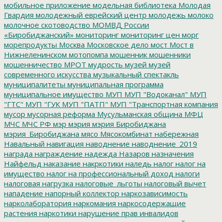
мобильное приложение
модельная библиотека
Молодая
Гвардия
молодежный еврейский центр
молодежь
молоко
молочное скотоводство
МОМВД России
«Биробиджанский»
мониторинг
мониторинг цен
морг
морепродукты
Москва
Московское дело
мост
Мост в
Нижнеленинском
мотопомпа
мошенник
мошенники
мошенничество
МРОТ
мудрость
музей
музей
современного искусства
музыкальный спектакль
муниципалитеты
муниципальная программа
муниципальное имущество
МУП
МУП "Водоканал"
МУП
"ГТС"
МУП "ГУК
МУП "ПАТП"
МУП "Транспортная компания
мусор
мусорная реформа
Мусульманская община
МФЦ
МЧС
МЧС РФ
мэр
мэрия
мэрия Биробиджана
мэрия_Биробиджана
мясо
Мясокомбинат
набережная
Навальный
навигация
наводнение
наводнение_2019
награда
награждение
надежда
Назаров
назначения
Найфельд
наказание
накркотики
наледь
налог
налог на
имущество
налог на профессиональный доход
налоги
налоговая нагрузка
налоговые_льготы
налоговый вычет
нападение
напорный коллектор
наркозависимость
нарколаборатория
наркомания
наркосодержащие
растения
наркотики
нарушение прав инвалидов