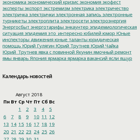
экономика
экономический кризис
экономия
экофест
эксперты
экспорт
экстремизм
электрика
электричество
электричка
электрички
электронная запись
электронные
турникеты
электроплита
электросети
электроэнергия
Энергосбыт
энерготарифы
энкаунтер
эпидемиологическая
ситуация
эпидемия
это_интересно
юбилей
юмор
Юные
инспекторы движения
юные таланты
юридическая
помощь
Юрий Гулягин
Юрий Трутнев
Юрий Чайка
Юрий_Трутнев
явка с повинной
Якунин
ямочный ремонт
ямы
январь
Япония
ярмарка
ярмарка вакансий
ясли
ящур
Календарь новостей
Август 2018
Пн
Вт
Ср
Чт
Пт
Сб
Вс
1
2
3
4
5
6
7
8
9
10
11
12
13
14
15
16
17
18
19
20
21
22
23
24
25
26
27
28
29
30
31