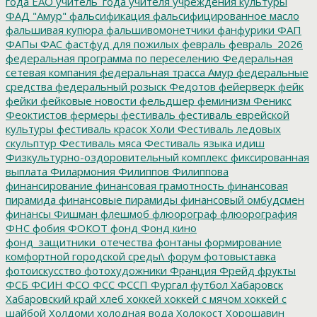
года ЕАО
учитель_года
учителя
учреждения культуры
ФАД "Амур"
фальсификация
фальсифицированное масло
фальшивая купюра
фальшивомонетчики
фанфурики
ФАП
ФАПы
ФАС
фастфуд для пожилых
февраль
февраль_2026
федеральная программа по переселению
Федеральная
сетевая компания
федеральная трасса Амур
федеральные
средства
федеральный розыск
Федотов
фейерверк
фейк
фейки
фейковые новости
фельдшер
феминизм
Феникс
Феоктистов
фермеры
фестиваль
фестиваль еврейской
культуры
фестиваль красок Холи
Фестиваль ледовых
скульптур
Фестиваль мяса
Фестиваль языка идиш
Физкультурно-оздоровительный комплекс
фиксированная
выплата
Филармония
Филиппов
Филиппова
финансирование
финансовая грамотность
финансовая
пирамида
финансовые пирамиды
финансовый омбудсмен
финансы
Фишман
флешмоб
флюорограф
флюорография
ФНС
фобия
ФОКОТ
фонд
Фонд кино
фонд_защитники_отечества
фонтаны
формирование
комфортной городской среды\
форум
фотовыставка
фотоискусство
фотохудожники
Франция
Фрейд
фрукты
ФСБ
ФСИН
ФСО
ФСС
ФССП
Фургал
футбол
Хабаровск
Хабаровский край
хлеб
хоккей
хоккей с мячом
хоккей с
шайбой
Холдоми
холодная вода
Холокост
Хорошавин