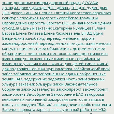
знаки
дорожные камеры
дорожный радар
ДОСААФ
дотации
доход
доходы
ДПС
дрова
ДТП
дтп
Дудин
дым
ДЭК
дюкер
ЕАО
ЕАО_тонет
Евгений Коростелев
еврейская
культура
еврейская_мудрость
еврейские традиции
Евровидение
Евросеть
Еврстат
ЕГЭ
Единая Россия
единая
субсидия
Единый заказчик
Екатерина Румянцева
Елена
Басова
Елена Князева
Елена Хахалева
ель
ЕНВД
Ефим
Вепринский
жалоба
жд переезд
железная дорога
железнодорожный переезд
женская кнсультация
женская
консультация
жестокое обращение с детьми
жестокое
обращение с животными
жестокость
живодер
живопись
животноводство
животные
жилищные сертификаты
жилищные условия
жилье
жилье для детей-сирот
жильё
для подтопленцев
ЖКХ
журналистика
Забайкальский край
забег
заболевание
заброшенные здания
заброшенные
земли
ЗАГС
задержание
задолженность
займ
заказник
Ульдура
заказник Ульдуры
закон
Законодательное
Собрание
законодательство
законопреокт
законопроект
законороект
Заксобрание
Заксобрание ЕАО
заморозка
пенсионных накоплений
заморозки
занятость
запись в
школу
заповедник "Бастак"
заповедники
заработная плата
Заречье
зарплата
зарплаты
заслуженный работник ЖКХ