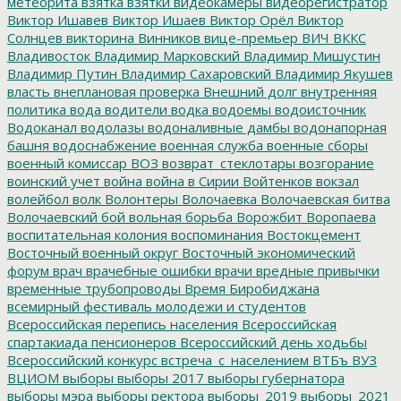
метеорита
взятка
взятки
видеокамеры
видеорегистратор
Виктор Ишавев
Виктор Ишаев
Виктор Орёл
Виктор
Солнцев
викторина
Винников
вице-премьер
ВИЧ
ВККС
Владивосток
Владимир Марковский
Владимир Мишустин
Владимир Путин
Владимир Сахаровский
Владимир Якушев
власть
внеплановая проверка
Внешний долг
внутренняя
политика
вода
водители
водка
водоемы
водоисточник
Водоканал
водолазы
водоналивные дамбы
водонапорная
башня
водоснабжение
военная служба
военные сборы
военный комиссар
ВОЗ
возврат_стеклотары
возгорание
воинский учет
война
война в Сирии
Войтенков
вокзал
волейбол
волк
Волонтеры
Волочаевка
Волочаевская битва
Волочаевский бой
вольная борьба
Ворожбит
Воропаева
воспитательная колония
воспоминания
Востокцемент
Восточный военный округ
Восточный экономический
форум
врач
врачебные ошибки
врачи
вредные привычки
временные трубопроводы
Время Биробиджана
всемирный фестиваль молодежи и студентов
Всероссийская перепись населения
Всероссийская
спартакиада пенсионеров
Всероссийский день ходьбы
Всероссийский конкурс
встреча_с_населением
ВТБъ
ВУЗ
ВЦИОМ
выборы
выборы 2017
выборы губернатора
выборы мэра
выборы ректора
выборы_2019
выборы_2021