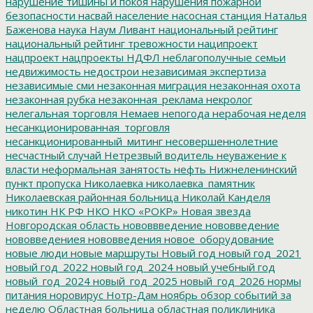
нарушение тишины и покоя
нарушения пожарной
безопасности
насвай
население
насосная станция
Наталья
Баженова
наука
Наум Ливант
национальный рейтинг
национальный рейтинг тревожности
наципроект
нацпроект
нацпроекты
НДФЛ
неблагополучные семьи
недвижимость
недострои
независимая экспертиза
независимые сми
незаконная миграция
незаконная охота
незаконная рубка
незаконная_реклама
некролог
нелегальная торговля
Немаев
непогода
нерабочая неделя
несанкционированная_торговля
несанкционированный_митинг
несовершеннолетние
несчастный случай
Нетрезвый водитель
неуважение к
власти
неформальная занятость
нефть
Нижнеленинский
пункт пропуска
Николаевка
николаевка_памятник
Николаевская районная больница
Николай Канделя
никотин
НК РФ
НКО
НКО «РОКР»
Новая звезда
Новгородская область
нововвведение
нововведение
нововведениея
нововведения
новое_оборудование
новые люди
новые маршруты
Новый год
новый год_2021
новый год_2022
новый год_2024
новый учебный год
новый_год_2024
новый_год_2025
новый_год_2026
нормы
питания
норовирус
Нотр-Дам
ноябрь
обзор событий за
неделю
Областная больница
областная поликлиника