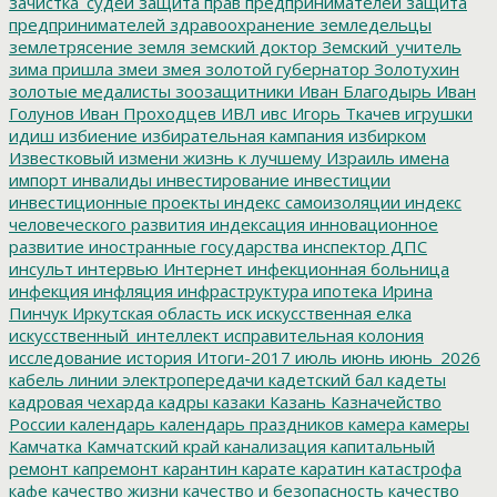
зачистка_судей
защита прав предпринимателей
защита
предпринимателей
здравоохранение
земледельцы
землетрясение
земля
земский доктор
Земский_учитель
зима пришла
змеи
змея
золотой губернатор
Золотухин
золотые медалисты
зоозащитники
Иван Благодырь
Иван
Голунов
Иван Проходцев
ИВЛ
ивс
Игорь Ткачев
игрушки
идиш
избиение
избирательная кампания
избирком
Известковый
измени жизнь к лучшему
Израиль
имена
импорт
инвалиды
инвестирование
инвестиции
инвестиционные проекты
индекс самоизоляции
индекс
человеческого развития
индексация
инновационное
развитие
иностранные государства
инспектор ДПС
инсульт
интервью
Интернет
инфекционная больница
инфекция
инфляция
инфраструктура
ипотека
Ирина
Пинчук
Иркутская область
иск
искусственная елка
искусственный_интеллект
исправительная колония
исследование
история
Итоги-2017
июль
июнь
июнь_2026
кабель линии электропередачи
кадетский бал
кадеты
кадровая чехарда
кадры
казаки
Казань
Казначейство
России
календарь
календарь праздников
камера
камеры
Камчатка
Камчатский край
канализация
капитальный
ремонт
капремонт
карантин
карате
каратин
катастрофа
кафе
качество жизни
качество и безопасность
качество