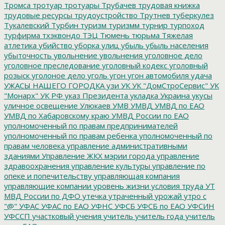
Тромса
тротуар
тротуары
Трубачев
трудовая книжка
трудовые ресурсы
трудоустройство
Трутнев
туберкулез
Тукалевский
Турбин
туризм
туризмм
турнир
турпоход
турфирма
тхэквондо
ТЭЦ
Тюмень
тюрьма
Тяжелая
атлетика
убийство
уборка улиц
убыль
убыль населения
убыточность
увольнение
увольнения
уголовное дело
уголовное преследование
уголовный кодекс
уголовный
розыск
уголоное дело
уголь
угон
угон автомобиля
удача
УЖАСЫ НАШЕГО ГОРОДКА
узи
УК
УК "ДомСтроСервис"
УК
"Монарх"
УК РФ
указ Президента
укладка
Украина
укусы
уличное освещение
Улюкаев
УМВ
УМВД
УМВД по ЕАО
УМВД по Хабаровскому краю
УМВД России по ЕАО
уполномоченный по правам предпринимателей
уполномоченный по правам ребенка
уполномоченный по
правам человека
управление административными
зданиями
Управление ЖКХ мэрии города
управление
здравоохранения
управление культуры
управление по
опеке и попечительству
управляющая компания
управляющие компании
уровень жизни
условия труда
УТ
МВД России по ДФО
утечка
утраченный урожай
утро с
"@"
УФАС
УФАС по ЕАО
УФНС
УФСБ
УФСБ по ЕАО
УФСИН
УФССП
участковый
учения
учитель
учитель года
учитель