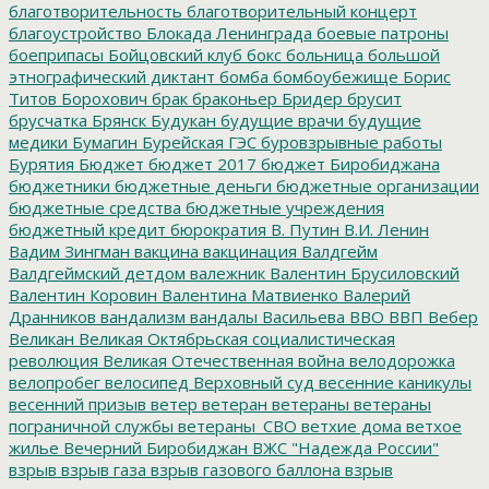
благотворительность
благотворительный концерт
благоустройство
Блокада Ленинграда
боевые патроны
боеприпасы
Бойцовский клуб
бокс
больница
большой
этнографический диктант
бомба
бомбоубежище
Борис
Титов
Борохович
брак
браконьер
Бридер
брусит
брусчатка
Брянск
Будукан
будущие врачи
будущие
медики
Бумагин
Бурейская ГЭС
буровзрывные работы
Бурятия
Бюджет
бюджет 2017
бюджет Биробиджана
бюджетники
бюджетные деньги
бюджетные организации
бюджетные средства
бюджетные учреждения
бюджетный кредит
бюрократия
В. Путин
В.И. Ленин
Вадим Зингман
вакцина
вакцинация
Валдгейм
Валдгеймский детдом
валежник
Валентин Брусиловский
Валентин Коровин
Валентина Матвиенко
Валерий
Дранников
вандализм
вандалы
Васильева
ВВО
ВВП
Вебер
Великан
Великая Октябрьская социалистическая
революция
Великая Отечественная война
велодорожка
велопробег
велосипед
Верховный суд
весенние каникулы
весенний призыв
ветер
ветеран
ветераны
ветераны
пограничной службы
ветераны_СВО
ветхие дома
ветхое
жилье
Вечерний Биробиджан
ВЖС "Надежда России"
взрыв
взрыв газа
взрыв газового баллона
взрыв