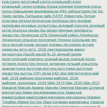
культурно досуговый центр
купальный сезон
купальный_сезон
купюры
Кураж
курение
Куренков
курсы
курсы повышения квалификации
КФХ
лаборатория
Лаг ба-
Омер
лагерь
Лагошина
лайк
ЛДПР
Левинталь
Легкая
атлетика
легкоатлетическая пробежка
лед
ледовая
переправа
ледовые скульптуры
ледовый городок
ледовый
каток
ледоход
лекарства
лекарственные препараты
лекарство
Ленинская ЦРБ
Ленинский район
Ленинское
Ленинское сельское поселение
Леонид Школьник
лес
леса
лесной пожар
лесные пожары
лесопилка
летние
каникулы
лето
лето_2026
лжетерроризм
лимон
литература
Лицей
лицей № 23
личный прием
логистический комплеск
ложный вызов
ложный донос
лотерея
лоукостер
лунное затмение
лучший спасатель
лыжная гонка
льготная ипотека
льготники
льготные
лекарства
льготы
ЛЭП
люди ЕАО
люк
Магнитогорск
май
май_2026
майские праздники
майские_2026
майские_праздники_2026
МАК-2019
Мак-2020
Мак-2021
Макаров
Максим Акимов
Максим Семенов
Максим Шупиков
макулатура
Мама-предприниматель
Мамедов
маммография
мамография
мандарин
мандарины
Марвин
Токайер
Мария Костюк
Марк Кауфман
маркировка товаров
Марковский
март
март_2026
маска
Масленица
масочный