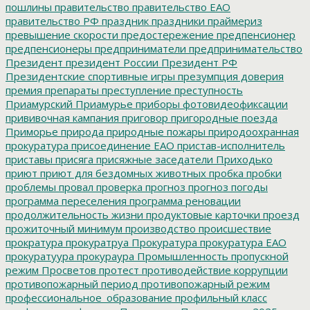
пошлины
правительство
правительство ЕАО
правительство РФ
праздник
праздники
праймериз
превышение скорости
предостережение
предпенсионер
предпенсионеры
предприниматели
предпринимательство
Президент
президент России
Президент РФ
Президентские спортивные игры
презумпция доверия
премия
препараты
преступление
преступность
Приамурский
Приамурье
приборы фотовидеофиксации
прививочная кампания
приговор
пригородные поезда
Приморье
природа
природные пожары
природоохранная
прокуратура
присоединение ЕАО
пристав-исполнитель
приставы
присяга
присяжные заседатели
Приходько
приют
приют для бездомных животных
пробка
пробки
проблемы
провал
проверка
прогноз
прогноз погоды
программа переселения
программа реновации
продолжительность жизни
продуктовые карточки
проезд
прожиточный минимум
производство
происшествие
прократура
прокуратруа
Прокуратура
прокуратура ЕАО
прокуратуура
прокураура
Промышленность
пропускной
режим
Просветов
протест
противодействие коррупции
противопожарный период
противопожарный режим
профессиональное_образование
профильный класс