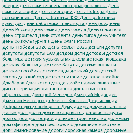
дверей
День памяти воина-интернационалиста
День
памяти и скорби
День пионерии
День Победы
День
пограничника
День работника ЖКХ
День работника
культуры
день работника транспорта
День рождения
День России
День семьи
День соседа
День спасателя
день строителя
День студента
день тигра
день учителя
день физкультурника
День флага России
День_Победы_2026
День_семьи_2026
деньги
депутат
депутаты
депутаты ЕАО
детдом
дети
детсады
детская
больница
детская музыкальная школа
детская площадка
детская_больница
детские батуты
детские выплаты
детские пособия
детские сады
детский дом
детский
лагерь
детский сад
детское питание
детское пособие
Джабаров
Джанхотов
дзюдо
диабет
дикие животные
диспансеризация
дистанционка
дистанционное
образование
Дмитрий Меведев
Дмитрий Медведев
Дмитрий Нестеров
Доблесть_Хингана
Добрые люди
Добрые руки
довыборы_в_Думу
дождь
документальный
фильм
долг
долги
долги по зарплате
долговая нагрузка
долгострои
долгострой
долевое строительство
должники
дом офицеров
дом престарелых
домашние животные
допфинансирование
дороги
дорожная камера
дорожные