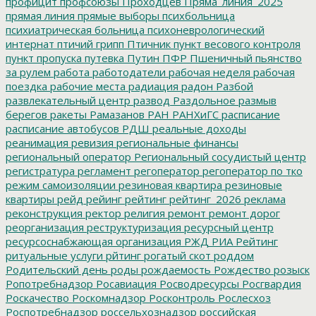
профицит
профсоюзы
Проходцев
Пряма_линия_2025
прямая линия
прямые выборы
психбольница
психиатрическая больница
психоневрологический
интернат
птичий грипп
Птичник
пункт весового контроля
пункт пропуска
путевка
Путин
ПФР
Пшеничный
пьянство
за рулем
работа
работодатели
рабочая неделя
рабочая
поездка
рабочие места
радиация
радон
Разбой
развлекательный центр
развод
Раздольное
размыв
берегов
ракеты
Рамазанов
РАН
РАНХиГС
расписание
расписание автобусов
РДШ
реальные доходы
реанимация
ревизия
региональные финансы
региональный оператор
Региональный сосудистый центр
регистратура
регламент
регоператор
регоператор по тко
режим самоизоляции
резиновая квартира
резиновые
квартиры
рейд
рейинг
рейтинг
рейтинг_2026
реклама
реконструкция
ректор
религия
ремонт
ремонт дорог
реорганизация
реструктуризация
ресурсный центр
ресурсоснабжающая организация
РЖД
РИА Рейтинг
ритуальные услуги
рйтинг
рогатый скот
роддом
Родительский день
роды
рождаемость
Рождество
розыск
Ропотребнадзор
Росавиация
Росводресурсы
Росгвардия
Роскачество
Роскомнадзор
Росконтроль
Рослесхоз
Роспотребнадзор
россельхознадзор
российская