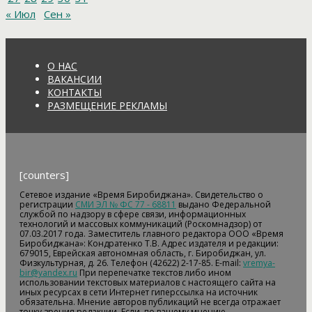
« Июл
Сен »
О НАС
ВАКАНСИИ
КОНТАКТЫ
РАЗМЕЩЕНИЕ РЕКЛАМЫ
[counters]
Сетевое издание «Время Биробиджана». Свидетельство о
регистрации
СМИ ЭЛ № ФС 77 - 68811
выдано Федеральной
службой по надзору в сфере связи, информационных
технологий и массовых коммуникаций (Роскомнадзор) от
07.03.2017 года. Заместитель главного редактора ООО «Время
Биробиджана»: Кондратенко Т.В. Адрес издателя и редакции:
679015, Еврейская автономная область, г. Биробиджан, ул.
Физкультурная, д. 26. Телефон (42622) 2-17-85. E-mail:
vremya-
bir@yandex.ru
При перепечатке текстов либо ином
использовании текстовых материалов с настоящего сайта на
иных ресурсах в сети Интернет гиперссылка на источник
обязательна. Мнение авторов публикаций не всегда отражает
точку зрения редакции. Если, по вашему мнению,