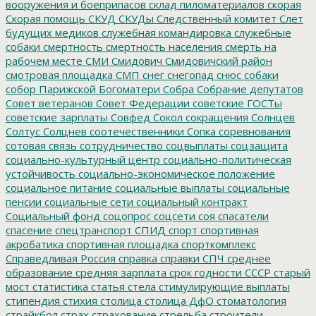
вооружения и боеприпасов
склад пиломатериалов
скорая
Скорая помощь
СКУД
СКУДы
Следственный комитет
Слет
будущих медиков
служебная командировка
служебные
собаки
смертность
смертность населения
смерть на
рабочем месте
СМИ
Смидович
Смидовичский район
смотровая площадка
СМП
снег
снегопад
снюс
собаки
собор Парижской Богоматери
Собра
Собрание депутатов
Совет ветеранов
Совет Федерации
советские ГОСТы
советские зарплаты
Совфед
Сокол
сокращения
Солнцев
Солтус
Солцнев
соотечественники
Сопка
соревнования
сотовая связь
сотрудничество
соцвыплаты
соцзащита
социально-культурный центр
социально-политическая
устойчивость
социально-экономическое положение
социальное питание
социальные выплаты
социальные
пенсии
социальные сети
социальный контракт
Социальный фонд
соцопрос
соцсети
соя
спасатели
спасение
спецтранспорт
СПИД
спорт
спортивная
акробатика
спортивная площадка
спорткомплекс
Справедливая Россия
справка
справки
СПЧ
среднее
образование
средняя зарплата
срок годности
СССР
старый
мост
статистика
статья
стела
стимулирующие выплаты
стипендия
стихия
столица
столица ДфО
стоматология
страйкбол
страх
страхование
стрельба
строители