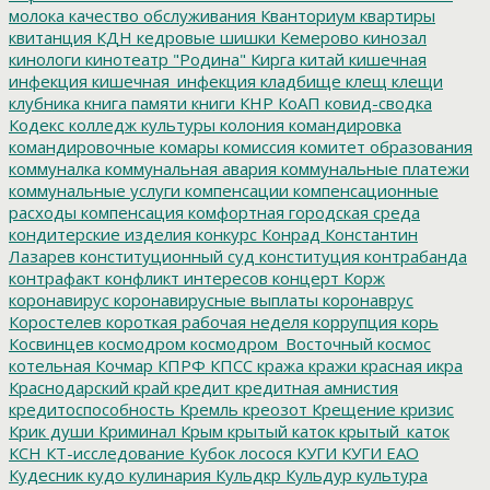
молока
качество обслуживания
Кванториум
квартиры
квитанция
КДН
кедровые шишки
Кемерово
кинозал
кинологи
кинотеатр "Родина"
Кирга
китай
кишечная
инфекция
кишечная_инфекция
кладбище
клещ
клещи
клубника
книга памяти
книги
КНР
КоАП
ковид-сводка
Кодекс
колледж культуры
колония
командировка
командировочные
комары
комиссия
комитет образования
коммуналка
коммунальная авария
коммунальные платежи
коммунальные услуги
компенсации
компенсационные
расходы
компенсация
комфортная городская среда
кондитерские изделия
конкурс
Конрад
Константин
Лазарев
конституционный суд
конституция
контрабанда
контрафакт
конфликт интересов
концерт
Корж
коронавирус
коронавирусные выплаты
коронаврус
Коростелев
короткая рабочая неделя
коррупция
корь
Косвинцев
космодром
космодром_Восточный
космос
котельная
Кочмар
КПРФ
КПСС
кража
кражи
красная икра
Краснодарский край
кредит
кредитная амнистия
кредитоспособность
Кремль
креозот
Крещение
кризис
Крик души
Криминал
Крым
крытый каток
крытый_каток
КСН
КТ-исследование
Кубок лосося
КУГИ
КУГИ ЕАО
Кудесник
кудо
кулинария
Кульдкр
Кульдур
культура