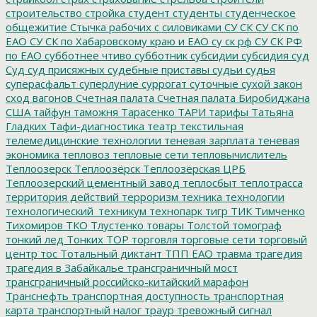
строительство
стройка
студент
студенты
студенческое
общежитие
Стычка рабочих с силовиками
СУ СК
СУ СК по
ЕАО
СУ СК по Хабаровскому краю и ЕАО
су ск рф
СУ СК РФ
по ЕАО
субботнее чтиво
субботник
субсидии
субсидия
суд
Суд
суд присяжных
судебные приставы
судьи
судья
суперасфальт
суперлуние
суррогат
суточные
сухой закон
сход вагонов
Счетная палата
Счетная палата Биробиджана
США
тайфун
таможня
Тарасенко
ТАРИ
тарифы
Татьяна
Гладких
Тафи-диагностика
театр
текстильная
телемедицинские технологии
теневая зарплата
теневая
экономика
тепловоз
тепловые сети
тепловычислитель
Теплоозерск
Теплоозёрск
Теплоозёрская ЦРБ
Теплоозерский цементный завод
теплосбыт
теплотрасса
территория действий
терроризм
техника
технологии
технологический_техникум
технопарк
тигр
ТИК
Тимченко
Тихомиров
ТКО
Тлустенко
товары
Толстой
томограф
тонкий лед
Тонких
ТОР
торговля
торговые сети
торговый
центр
тос
Тотальный диктант
ТПП ЕАО
травма
трагедия
трагедия в Забайкалье
трансграничный мост
трансграничный российско-китайский марафон
Транснефть
транспортная доступность
транспортная
карта
транспортный налог
траур
тревожный сигнал