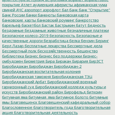
покрытие
Атлет
аудиенция
аферисты
африканская чума
свиней
АЧС
аэропорт
аэрофлот
бал
банк
банк "Открытие"
Банк России
банки
банкноты
банковская карта
банковские_карты
банковский роуминг
банкротство
барельеф
баскетбол
Бастак
Бастрыкин
батут
Бедность
бездомные
бездомные животные
безналичные платежи
Безопасное колесо-2019
безопасность
Безопасные и
качественные дороги
безработица
белка
бензин
Беринг
Берл Лазар
бесплатные лекарства
Бессмертные дела
Бессмертный полк
бесхозяйственность
бешенство
библиотека
бизнес
бизнес без поддержки
бизнес-
омбудсмен
биометрия
Бира
Биракан
Бирария
БирЗСТ
Биробидажан
Биробиджан
Биробиджан-2
Биробиджанская воспитательная колония
Биробиджанская таможня
Биробиджанская ТЭЦ
Биробиджанский Арбат
Биробиджанский военный
гарнизонный суд
Биробиджанский колледж культуры и
искусств
Биробиджанский район
Бирофельд
биткоин
битумная яма
битумная_яма
битумное болото
битумные
ямы
Благовещенск
Благовещенский кафедральный собор
Благословенное
благотворитель года
благотворительная
акция
благотворительная деятельность