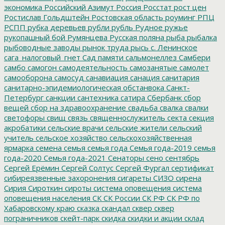
экономика
Российский Азимут
Россия
Росстат
рост цен
Ростислав Гольдштейн
Ростовская область
роуминг
РПЦ
РСПП
рубка деревьев
рубли
рубль
Рудное
ружье
рукопашный бой
Румянцева
Русская поляна
рыба
рыбалка
рыбоводные заводы
рынок труда
рысь
с. Ленинское
сага_налоговый_гнет
Сад памяти
сальмонеллез
Самбери
самбо
самогон
самодеятельность
самозанятые
самолет
самооборона
самосуд
санавиация
санация
санитария
санитарно-эпидемиологическая обстанвока
Санкт-
Петербург
санкции
сантехника
сатира
Сбербанк
сбор
вещей
сбор на здравоохранение
свадьба
свалка
свалки
светофоры
свищ
связь
священнослужитель
секта
секция
акробатики
сельские врачи
сельские жители
сельский
учитель
сельское хозяйство
сельскохозяйственная
ярмарка
семена
семья
семья года
Семья года-2019
семья
года-2020
Семья года-2021
Сенаторы
сено
сентябрь
Сергей Ерёмин
Сергей Солтус
Сергей Фургал
сертификат
сибиреязвенные захоронения
сигареты
СИЗО
сирена
Сирия
Сироткин
сироты
система оповещения
система
оповещения населения
СК
СК России
СК РФ
СК РФ по
Хабаровскому краю
сказка
скандал
сквер
сквер
пограничников
скейт-парк
скидка
скидки и акции
склад