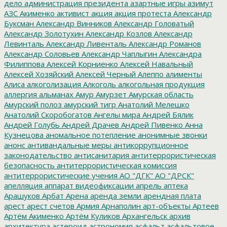
дело
администрация президента
азартные игры
азимут
АЗС
Акименко
активист
акция
акция протеста
Александр
Буксман
Александр Винников
Александр Головатый
Александр Золотухин
Александр Козлов
Александр
Левинталь
Александр Ливенталь
Александр Романов
Александр Соловьев
Александр Чаплыгин
Александра
Филиппова
Алексей Корниенко
Алексей Навальный
Алексей Хозяйский
Алексей Черный
Алеппо
алименты
Алиса
алкоголизация
Алкоголь
алкогольная продукция
аллергия
альманах
Амур
Амурзет
Амурская область
Амурский полоз
амурский тигр
Анатолий Мелешко
Анатолий Скоробогатов
Ангелы мира
Андрей Бялик
Андрей Голубь
Андрей Драчев
Андрей Пивенко
Анна
Кузнецова
аномальное потепление
анонимные звонки
анонс
антивандальные меры
антикоррупционное
законодательство
антисанитария
антитеррористическая
безопасность
антитеррористическая комиссия
антитеррористические учения
АО "ДГК"
АО "ДРСК"
апелляция
аппарат видеофиксации
апрель
аптека
Арашуков
Арбат
Арена
аренда земли
арендная плата
арест
арест счетов
Армия
Арнаполин
арт-объекты
Артеев
Артём Акименко
Артём Куликов
Архангельск
архив
архитектура
астероид
астрономия
асфальт
асфальтовое