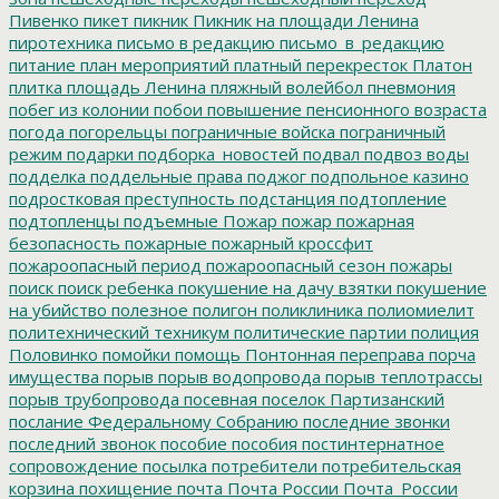
Пивенко
пикет
пикник
Пикник на площади Ленина
пиротехника
письмо в редакцию
письмо_в_редакцию
питание
план мероприятий
платный перекресток
Платон
плитка
площадь Ленина
пляжный волейбол
пневмония
побег из колонии
побои
повышение пенсионного возраста
погода
погорельцы
пограничные войска
пограничный
режим
подарки
подборка_новостей
подвал
подвоз воды
подделка
поддельные права
поджог
подпольное казино
подростковая преступность
подстанция
подтопление
подтопленцы
подъемные
Пожар
пожар
пожарная
безопасность
пожарные
пожарный кроссфит
пожароопасный период
пожароопасный сезон
пожары
поиск
поиск ребенка
покушение на дачу взятки
покушение
на убийство
полезное
полигон
поликлиника
полиомиелит
политехнический техникум
политические партии
полиция
Половинко
помойки
помощь
Понтонная переправа
порча
имущества
порыв
порыв водопровода
порыв теплотрассы
порыв трубопровода
посевная
поселок Партизанский
послание Федеральному Собранию
последние звонки
последний звонок
пособие
пособия
постинтернатное
сопровождение
посылка
потребители
потребительская
корзина
похищение
почта
Почта России
Почта_России