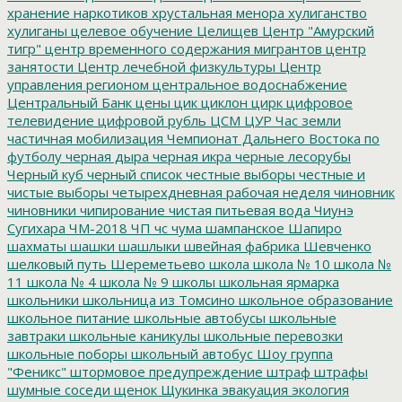
хранение наркотиков
хрустальная менора
хулиганство
хулиганы
целевое обучение
Целищев
Центр "Амурский
тигр"
центр временного содержания мигрантов
центр
занятости
Центр лечебной физкультуры
Центр
управления регионом
центральное водоснабжение
Центральный Банк
цены
цик
циклон
цирк
цифровое
телевидение
цифровой рубль
ЦСМ
ЦУР
Час земли
частичная мобилизация
Чемпионат Дальнего Востока по
футболу
черная дыра
черная икра
черные лесорубы
Черный куб
черный список
честные выборы
честные и
чистые выборы
четырехдневная рабочая неделя
чиновник
чиновники
чипирование
чистая питьевая вода
Чиунэ
Сугихара
ЧМ-2018
ЧП
чс
чума
шампанское
Шапиро
шахматы
шашки
шашлыки
швейная фабрика
Шевченко
шелковый путь
Шереметьево
школа
школа № 10
школа №
11
школа № 4
школа № 9
школы
школьная ярмарка
школьники
школьница из Томсино
школьное образование
школьное питание
школьные автобусы
школьные
завтраки
школьные каникулы
школьные перевозки
школьные поборы
школьный автобус
Шоу группа
"Феникс"
штормовое предупреждение
штраф
штрафы
шумные соседи
щенок
Щукинка
эвакуация
экология