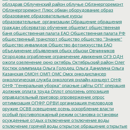
облздрав
Облученский район
облучье
Облэнергоремонт
Облэнергоремонт Плюс
обман
оборудование
образ
образование
образовательные курсы
образовательные_организации
Обращение
обращения
граждан
обсерватор
обучение
общепит
общественная
баня
общественная палата ЕАО
Общественная палата РФ
общественный транспорт
общество
общество "Знание"
общество инвалидов
Общество фотоискусства ЕАО
объединение
объявления
обыск
обыски
Овчинников
Огородова
ограбление
ограничение движения
ОГЭ
ОДН
ожоги
озеленение
окно
октябрь
Октябрьский район
Олег
Костюк
олимпиада
Ольга Голодец
Ольга Данилина
Ольга
Казанская
ОМОН
ОМП
ОМС
Омск
онкодиспансер
онкологическая служба
онкология
онлайн-концерт
ОНФ
ОНФ "Генеральная уборка"
опасные сайты
ОПГ
операция
должник
оплата труда
Оплот
оползень
оппозиция
оправдательный приговор
опровержение
опрос
оптимизация
ОПФР
ОРВИ
организация пчеловодов
оружие
ОСВВ
освещение
осень
оскорбление власти
особый противопожарный режим
остановка
остановки
осужденные
отдых
отключение
отключение воды
отключение горячей воды
открытое обращение
открытые