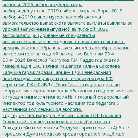
выборы_2026
выборы_губернатора
выборы_депутатов_2019
выборы_мэра
выборы-2018
выборы-2019
вывоз мусора
выгребные ямы
вымогательство
выпас скота
выплата
выплаты
выплаты за
урожай
выпускники
выпускной
выпускной_2026
высококвалифицированные специалисты
высокотехнологичная_медпомощь
выставка
выставка-
ярмарка
высшее образование
высшее самообразование
вытрезвители
выходной
выходные
Вьетнам
ВЭФ
ВЭФ_2026
Вячеслав Пастухов
Г.И. Радде
гадюка
газ
газификация ЕАО
Галина Кашапова
Галина Соколова
Галушка
гараж
гаражи
Гаршин
ГДК
Генеральная
прокуратура
генпрокуратура
Генпрокуратура РФ
гериатрия
ГЖИ
ГИБДД
Гиви
Гигант
гидрозащитные
сооружения
гидрологическая обстановка
гидрологическая
ситуация
гимназия
гимназия № 1
главный федеральный
инспектор
год культурного наследия
год педагога и
наставника
Год семьи
Год экологии
Год_единства_народов_России
Гознак
ГОК
Голикова
Головатый
гололед
голосование
голубая сорока
Гольдштейн
гомеопатия
Гордума
горки
горки на Арбате
городская Дума
городская среда
городское кладбище