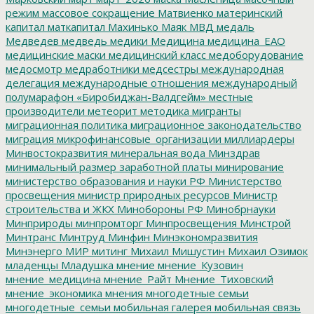
режим
массовое сокращение
Матвиенко
материнский
капитал
маткапитал
Махинько
Маяк
МВД
медаль
Медведев
медведь
медики
Медицина
медицина_ЕАО
медицинские маски
медицинский класс
медоборудование
медосмотр
медработники
медсестры
международная
делегация
международные отношения
международный
полумарафон «Биробиджан-Валдгейм»
местные
производители
метеорит
методика
мигранты
миграционная политика
миграционное законодательство
миграция
микрофинансовые_организации
миллиардеры
Минвостокразвития
минеральная вода
Минздрав
минимальный размер заработной платы
минирование
министерство образования и науки РФ
Министерство
просвещения
министр природных ресурсов
Министр
строительства и ЖКХ
Минобороны РФ
Минобрнауки
Минприроды
минпромторг
Минпросвещения
Минстрой
Минтранс
Минтруд
Минфин
Минэкономразвития
Минэнерго
МИР
митинг
Михаил Мишустин
Михаил Озимок
младенцы
Младушка
мнение
мнение_Кузовин
мнение_медицина
мнение_Райт
Мнение_Тиховский
мнение_экономика
мнения
многодетные семьи
многодетные_семьи
мобильная галерея
мобильная связь