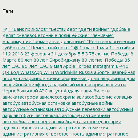
Тэги
"@"
"Банк приколов"
"Бествидео"
"Дети войны"
"Добрые
дела"
"железобетонные полицейские"
"ленивые"
малоимущие
"обманутые дольщики"
"Рентгенологический
субботник"
"Цементный поток"
@
1 класс
1 мая
1 сентября
112
2018
23 февраля
31 декабря
5
5G
75-летие Победы
8
Марта
80 лет
80 лет Биробиджану
80_летие_Победы
85
лет ЕАО
85_лет_ЕАО
9 мая
Apple
Forbes
Instagram
L-410
QR-код
WhatsApp
Wi-Fi
WorldSkills Russia
аборты
аварийная
посадка
аварийное жилье
аварийные дома
аварийный дом
аварийный жилфонд
аварийный мост
авария
авария на
Чернобыльской АЭС
август
Авдалян
авиабилеты
авиакатастрофа
авиалесоохрана
авиасообщение
авиация
автобус
автобусная остановка
автобусные войны
автобусные остановки
автобусные перевозки
автобусный
парк
автобусы
автовокзал
автоклуб
автомобили
автомобиль
автоперевозки
Агада
агитпоезд
аграрии
адвокат
Адвокаты
административная комиссия
административная ответственность
административное