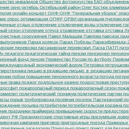
ество инвалидов
Общество фотоискусства ЕАО
объединен
ение
окно
октябрь
Октябрьский район
Олег Костюк
олимпиа
логия
онлайн-концерт
ОНФ
ОНФ "Генеральная уборка"
опас
ние
опрос
оптимизация
ОПФР
ОРВИ
организация пчеловодо
денные
отдых
отключение
отключение воды
отключение го
ный сезон
отопление
отпуск
отравление
отставка
отставка Л
очистные сооружения
Павел Малышев
Павлова
паводок
пад
 выпускников
Парад колясок
Парад Победы
Парасибириада-
ирские перевозки
пассажирские перевозки\
Пасха
ПАТП
патр
й»
педагоги
педагогическая тайна
пенсии
пенсионер
пенсион
ионный фонд
пенсия
Первенство России по футболу
Первом
 международный экономический форум
Петровка
петрушков
пиротехника
письмо в редакцию
письмо_в_редакцию
питани
лонии
побои
повышение пенсионного возраста
погода
погор
ные права
поджог
подпольное казино
подростковая преступн
кроссфит
пожароопасный период
пожароопасный сезон
пожа
омиелит
политехнический техникум
политические партии
по
ассы
порыв трубопровода
посевная
поселок Партизанский
по
овождение
посылка
потребители
потребительская корзина
по
ник
праздники
праймериз
превышение скорости
предостере
дент РФ
Президентские спортивные игры
презумпция дове
вивочная кампания
приговор
пригородные поезда
Приморье
присяжные заседатели
Приходько
приют
приют для бездо