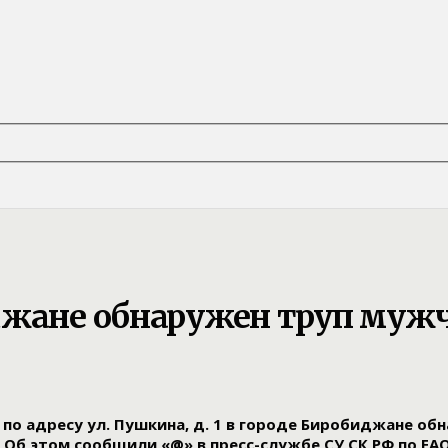
иджане обнаружен труп му
по адресу ул. Пушкина, д. 1 в городе Биробиджане об
Об этом сообщили «@» в пресс-службе СУ СК РФ по ЕА