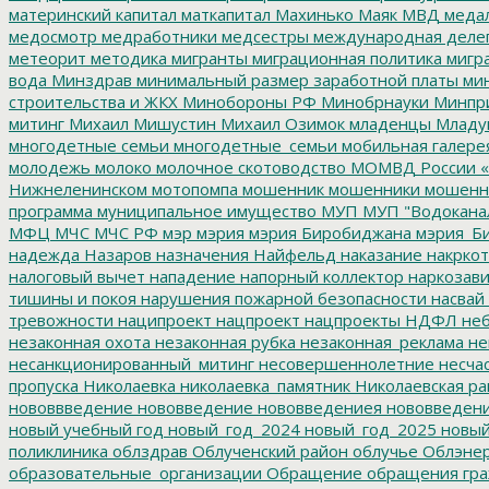
материнский капитал
маткапитал
Махинько
Маяк
МВД
меда
медосмотр
медработники
медсестры
международная деле
метеорит
методика
мигранты
миграционная политика
мигра
вода
Минздрав
минимальный размер заработной платы
мин
строительства и ЖКХ
Минобороны РФ
Минобрнауки
Минпр
митинг
Михаил Мишустин
Михаил Озимок
младенцы
Младу
многодетные семьи
многодетные_семьи
мобильная галере
молодежь
молоко
молочное скотоводство
МОМВД России «
Нижнеленинском
мотопомпа
мошенник
мошенники
мошенн
программа
муниципальное имущество
МУП
МУП "Водокана
МФЦ
МЧС
МЧС РФ
мэр
мэрия
мэрия Биробиджана
мэрия_Б
надежда
Назаров
назначения
Найфельд
наказание
накркот
налоговый вычет
нападение
напорный коллектор
наркозави
тишины и покоя
нарушения пожарной безопасности
насвай
тревожности
наципроект
нацпроект
нацпроекты
НДФЛ
неб
незаконная охота
незаконная рубка
незаконная_реклама
не
несанкционированный_митинг
несовершеннолетние
несчас
пропуска
Николаевка
николаевка_памятник
Николаевская ра
нововвведение
нововведение
нововведениея
нововведен
новый учебный год
новый_год_2024
новый_год_2025
новый
поликлиника
облздрав
Облученский район
облучье
Облэнер
образовательные_организации
Обращение
обращения гр