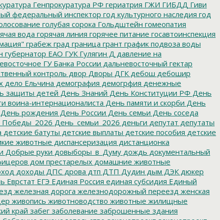
куратура
Генпрокуратура РФ
гериатрия
ГЖИ
ГИБДД
Гиви
ный федеральный инспектор
год культурного наследия
год
олосование
голубая сорока
Гольдштейн
гомеопатия
ячая вода
горячая линия
горячее питание
госавтоинспекция
мация"
грабеж
град
граница
грант
график подвоза воды
н
губернатор ЕАО
ГУК
Гулягин
Д
давление на
восточное ГУ Банка России
дальневосточный гектар
твенный контроль
двор
Дворы
ДГК
дебош
дебошир
х
дело Ельчина
демография
демогрфия
денежные
ь защиты детей
День Знаний
День Конституции РФ
День
и воина-интернационалиста
День памяти и скорби
День
День рождения
День России
День семьи
День соседа
_Победы_2026
День_семьи_2026
деньги
депутат
депутаты
а
детские батуты
детские выплаты
детские пособия
детские
кие животные
диспансеризация
дистанционка
и
Добрые руки
довыборы_в_Думу
дождь
документальный
фицеров
дом престарелых
домашние животные
ход
доходы
ДПС
дрова
дтп
ДТП
Дудин
дым
ДЭК
дюкер
ть
Еврстат
ЕГЭ
Единая Россия
единая субсидия
Единый
езд
железная дорога
железнодорожный переезд
женская
дер
живопись
животноводство
животные
жилищные
ий край
забег
заболевание
заброшенные здания