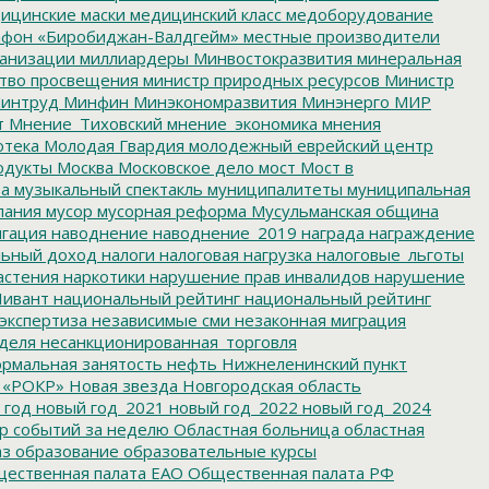
ицинские маски
медицинский класс
медоборудование
фон «Биробиджан-Валдгейм»
местные производители
анизации
миллиардеры
Минвостокразвития
минеральная
тво просвещения
министр природных ресурсов
Министр
интруд
Минфин
Минэкономразвития
Минэнерго
МИР
т
Мнение_Тиховский
мнение_экономика
мнения
отека
Молодая Гвардия
молодежный еврейский центр
одукты
Москва
Московское дело
мост
Мост в
ва
музыкальный спектакль
муниципалитеты
муниципальная
пания
мусор
мусорная реформа
Мусульманская община
гация
наводнение
наводнение_2019
награда
награждение
льный доход
налоги
налоговая нагрузка
налоговые_льготы
астения
наркотики
нарушение прав инвалидов
нарушение
ивант
национальный рейтинг
национальный рейтинг
экспертиза
независимые сми
незаконная миграция
деля
несанкционированная_торговля
рмальная занятость
нефть
Нижнеленинский пункт
 «РОКР»
Новая звезда
Новгородская область
 год
новый год_2021
новый год_2022
новый год_2024
р событий за неделю
Областная больница
областная
аз
образование
образовательные курсы
ественная палата ЕАО
Общественная палата РФ