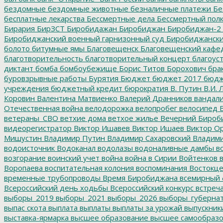
бездомные
бездомные животные
безналичные платежи
Бе
бесплатные лекарства
Бессмертные дела
Бессмертный пол
Бирария
БирЗСТ
Биробидажан
Биробиджан
Биробиджан-2
Биробиджанский военный гарнизонный суд
Биробиджанский
болото
битумные ямы
Благовещенск
Благовещенский кафе
благотворительность
благотворительный концерт
благоус
диктант
бомба
бомбоубежище
Борис Титов
Борохович
бра
буровзрывные работы
Бурятия
Бюджет
бюджет 2017
бюдж
учреждения
бюджетный кредит
бюрократия
В. Путин
В.И. 
Коровин
Валентина Матвиенко
Валерий Дранников
вандал
Отечественная война
велодорожка
велопробег
велосипед
В
ветераны_СВО
ветхие дома
ветхое жилье
Вечерний Бироб
видеорегистратор
Виктор Ишавев
Виктор Ишаев
Виктор О
Мишустин
Владимир Путин
Владимир Сахаровский
Владими
водоисточник
Водоканал
водолазы
водоналивные дамбы
во
возгорание
воинский учет
война
война в Сирии
Войтенков
в
Воропаева
воспитательная колония
воспоминания
Востокц
временные трубопроводы
Время Биробиджана
всемирный 
Всероссийский день ходьбы
Всероссийский конкурс
встреч
выборы_2019
выборы_2021
выборы_2026
выборы_губерна
выпас скота
выплата
выплаты
выплаты за урожай
выпускник
выставка-ярмарка
высшее образование
высшее самообразо