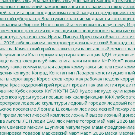
м
заказник Ульдура
заказник Ульдуры
закон
Законодательное
ионных накоплений
заморозки
занятость
запись в школу
запо
дей
защита прав предпринимателей
защита предпринимате
лотой губернатор
Золотухин
золотые медалисты
зоозащит
ампания
избирком
Известковый
измени жизнь к лучшему
Изр
овеческого развития
индексация
инновационное развитие
ин
раструктура
ипотека
Ирина Пинчук
Иркутская область
иск
ис
ь_2026
кабель линии электропередачи
кадетский бал
кадеты
мчатка
Камчатский край
канализация
капитальный ремонт
кап
бслуживания
Кванториум
квартиры
квитанция
КДН
кедровые
ище
клещ
клещи
клубника
книга памяти
книги
КНР
КоАП
кови
оммуналка
коммунальная авария
коммунальные платежи
комм
делия
конкурс
Конрад
Константин Лазарев
конституционный
латы
коронаврус
Коростелев
короткая рабочая неделя
корру
икра
Краснодарский край
кредит
кредитная амнистия
кредит
ование
Кубок лосося
КУГИ
КУГИ ЕАО
Кудесник
кудо
кулинари
уренков
курсы
курсы повышения квалификации
КФХ
лаборат
ереправа
ледовые скульптуры
ледовый городок
ледовый кат
ьское поселение
Леонид Школьник
лес
леса
лесной пожар
ле
й прием
логистический комплеск
ложный вызов
ложный доно
ва
льготы
ЛЭП
люди ЕАО
люк
Магнитогорск
май
май_2026
ма
им Семенов
Максим Шупиков
макулатура
Мама-предпринима
ркировка товаров
Марковский
март
март_2026
маска
Маслен