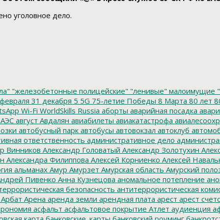
но уголовное дело.
ла"
"железобетонные полицейские"
"ленивые" малоимущие
"
февраля
31 декабря
5
5G
75-летие Победы
8 Марта
80 лет
8
tsApp
Wi-Fi
WorldSkills Russia
аборты
аварийная посадка
авари
 АЭС
август
Авдалян
авиабилеты
авиакатастрофа
авиалесоохр
озки
автобусный парк
автобусы
автовокзал
автоклуб
автомо
ивная ответственность
административное дело
администра
р Винников
Александр Головатый
Александр Золотухин
Алек
ин
Александра Филиппова
Алексей Корниенко
Алексей Наваль
гия
альманах
Амур
Амурзет
Амурская область
Амурский поло
ндрей Пивенко
Анна Кузнецова
аномальное потепление
ано
террористическая безопасность
антитеррористическая коми
Арбат
Арена
аренда земли
арендная плата
арест
арест счет
трономия
асфальт
асфальтовое покрытие
Атлет
аудиенция
аф
овская карта
банковские_карты
банковский роуминг
банкротс