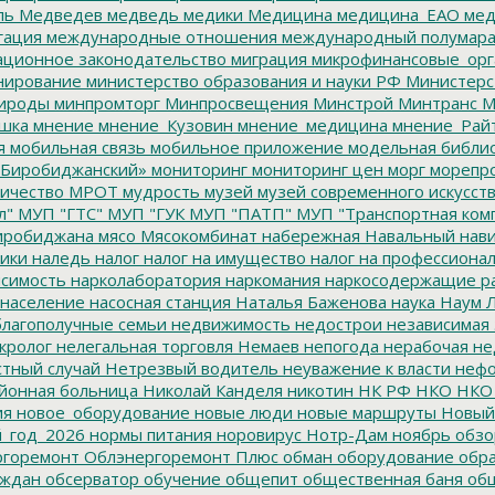
ль
Медведев
медведь
медики
Медицина
медицина_ЕАО
мед
гация
международные отношения
международный полумара
ционное законодательство
миграция
микрофинансовые_орг
ирование
министерство образования и науки РФ
Министерс
ироды
минпромторг
Минпросвещения
Минстрой
Минтранс
М
шка
мнение
мнение_Кузовин
мнение_медицина
мнение_Рай
я
мобильная связь
мобильное приложение
модельная библи
Биробиджанский»
мониторинг
мониторинг цен
морг
морепр
ичество
МРОТ
мудрость
музей
музей современного искусст
л"
МУП "ГТС"
МУП "ГУК
МУП "ПАТП"
МУП "Транспортная ком
иробиджана
мясо
Мясокомбинат
набережная
Навальный
нави
ики
наледь
налог
налог на имущество
налог на профессиона
симость
нарколаборатория
наркомания
наркосодержащие р
население
насосная станция
Наталья Баженова
наука
Наум Л
лагополучные семьи
недвижимость
недострои
независимая 
кролог
нелегальная торговля
Немаев
непогода
нерабочая не
тный случай
Нетрезвый водитель
неуважение к власти
нефо
йонная больница
Николай Канделя
никотин
НК РФ
НКО
НКО
ия
новое_оборудование
новые люди
новые маршруты
Новый
_год_2026
нормы питания
норовирус
Нотр-Дам
ноябрь
обзо
горемонт
Облэнергоремонт Плюс
обман
оборудование
обр
аждан
обсерватор
обучение
общепит
общественная баня
общ