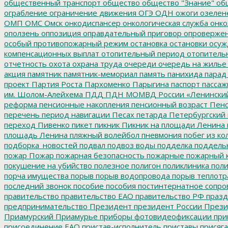
общественный транспорт
общество
общество "Знание"
общ
ограбление
ограничение движения
ОГЭ
ОДН
ожоги
озелен
ОМП
ОМС
Омск
онкодиспансер
онкологическая служба
онко
оползень
оппозиция
оправдательный приговор
опроверже
особый противопожарный режим
остановка
остановки
осуж
компенсационных выплат
отопительный период
отопитель
отчетность
охота
охрана труда
очереди
очередь на жилье
акция
памятник
памятник-мемориал
память
панихида
парад
проект
Партия Роста
Пархоменко
Парыгина
паспорт
пассаж
им. Шолом-Алейхема
ПДД
ПДН МОМВД России «Ленински
реформа
пенсионные накопления
пенсионный возраст
Пенс
перечень
период навигации
Песах
петарда
Петербургский
переход
Пивенко
пикет
пикник
Пикник на площади Ленина
площадь Ленина
пляжный волейбол
пневмония
побег из ко
подборка_новостей
подвал
подвоз воды
подделка
поддель
пожар
Пожар
пожарная безопасность
пожарные
пожарный 
покушение на убийство
полезное
полигон
поликлиника
поли
порча имущества
порыв
порыв водопровода
порыв теплотр
последний звонок
пособие
пособия
постинтернатное сопр
правительство
правительство ЕАО
правительство РФ
празд
предпринимательство
Президент
президент России
Прези
Приамурский
Приамурье
приборы фотовидеофиксации
при
присоединение ЕАО
пристав-исполнитель
приставы
присяга