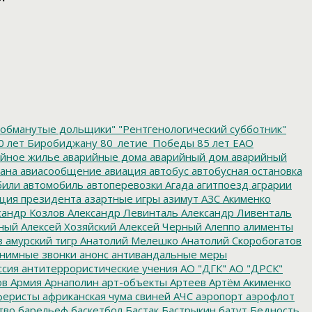
обманутые дольщики"
"Рентгенологический субботник"
0 лет Биробиджану
80_летие_Победы
85 лет ЕАО
йное жилье
аварийные дома
аварийный дом
аварийный
ана
авиасообщение
авиация
автобус
автобусная остановка
били
автомобиль
автоперевозки
Агада
агитпоезд
аграрии
ция президента
азартные игры
азимут
АЗС
Акименко
сандр Козлов
Александр Левинталь
Александр Ливенталь
ный
Алексей Хозяйский
Алексей Черный
Алеппо
алименты
з
амурский тигр
Анатолий Мелешко
Анатолий Скоробогатов
нимные звонки
анонс
антивандальные меры
ссия
антитеррористические учения
АО "ДГК"
АО "ДРСК"
ов
Армия
Арнаполин
арт-объекты
Артеев
Артём Акименко
еристы
африканская чума свиней
АЧС
аэропорт
аэрофлот
тво
барельеф
баскетбол
Бастак
Бастрыкин
батут
Бедность