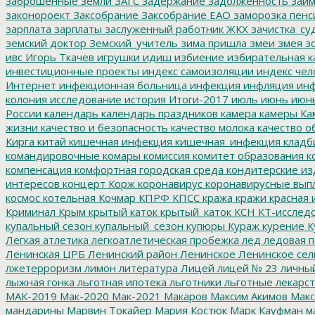
заброшенные земли
ЗАГС
задержание
задолженность
зай
законороект
Заксобрание
Заксобрание ЕАО
заморозка пенс
зарплата
зарплаты
заслуженный работник ЖКХ
зачистка_су
земский доктор
Земский_учитель
зима пришла
змеи
змея
зо
ивс
Игорь Ткачев
игрушки
идиш
избиение
избирательная к
инвестиционные проекты
индекс самоизоляции
индекс чел
Интернет
инфекционная больница
инфекция
инфляция
инф
колония
исследование
история
Итоги-2017
июль
июнь
июн
России
календарь
календарь праздников
камера
камеры
Ка
жизни
качество и безопасность
качество молока
качество о
Кирга
китай
кишечная инфекция
кишечная_инфекция
кладб
командировочные
комары
комиссия
комитет образования
к
компенсация
комфортная городская среда
кондитерские из
интересов
концерт
Корж
коронавирус
коронавирусные вып
космос
котельная
Кочмар
КПРФ
КПСС
кража
кражи
красная 
Криминал
Крым
крытый каток
крытый_каток
КСН
КТ-исслед
купальный сезон
купальный_сезон
купюры
Кураж
курение
К
Легкая атлетика
легкоатлетическая пробежка
лед
ледовая п
Ленинская ЦРБ
Ленинский район
Ленинское
Ленинское сел
лжетерроризм
лимон
литература
Лицей
лицей № 23
личны
лыжная гонка
льготная ипотека
льготники
льготные лекарст
МАК-2019
Мак-2020
Мак-2021
Макаров
Максим Акимов
Макс
мандарины
Марвин Токайер
Мария Костюк
Марк Кауфман
ма