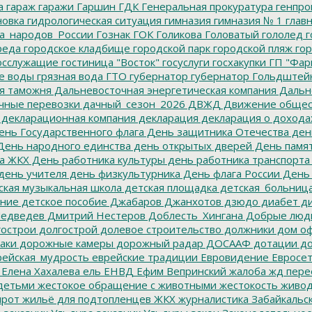
а
гараж
гаражи
Гаршин
ГДК
Генеральная прокуратура
генпро
новка
гидрологическая ситуация
гимназия
гимназия № 1
глав
а_народов_России
Гознак
ГОК
Голикова
Головатый
гололед
г
реда
городское кладбище
городской парк
городской пляж
гор
осслужащие
гостиница "Восток"
госуслуги
госхакупки
ГП "Фар
е воды
грязная вода
ГТО
губернатор
губернатор Гольдштей
я таможня
Дальневосточная энергетическая компания
Дальне
чные перевозки
дачный_сезон_2026
ДВЖД
Движение общес
декларационная компания
декларация
декларация о дохода
нь Государственного флага
День защитника Отечества
ден
ень народного единства
день открытых дверей
День памят
а ЖКХ
День работника культуры
день работника транспорта
день учителя
день физкультурника
День флага России
День
ская музыкальная школа
детская площадка
детская_больниц
ание
детское пособие
Джабаров
Джанхотов
дзюдо
диабет
ди
едведев
Дмитрий Нестеров
Доблесть_Хингана
Добрые люд
острои
долгострой
долевое строительство
должники
дом о
аки
дорожные камеры
дорожный радар
ДОСААФ
дотации
до
ейская_мудрость
еврейские традиции
Евровидение
Евросе
Елена Хахалева
ель
ЕНВД
Ефим Вепринский
жалоба
жд пере
детьми
жестокое обращение с животными
жестокость
живо
ирот
жильё для подтопленцев
ЖКХ
журналистика
Забайкальск