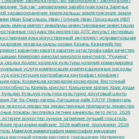
 Собрание
законодательство
законопреокт
законопроект
ведник "Бастак"
заповедники
заработная плата
Заречье
лей
здравоохранение
земледельцы
землетрясение
земля
ники
Иван Благодырь
Иван Голунов
Иван Проходцев
ИВЛ
аиль
имена
импорт
инвалиды
инвестирование
инвестиции
остранные государства
инспектор ДПС
инсульт
интервью
кусственная елка
искусственный_интеллект
исправительная
кадровая чехарда
кадры
казаки
Казань
Казначейство
ремонт
карантин
карате
каратин
катастрофа
кафе
качество
 шишки
Кемерово
кинозал
кинологи
кинотеатр "Родина"
д-сводка
Кодекс
колледж культуры
колония
командировка
унальные услуги
компенсации
компенсационные расходы
 суд
конституция
контрабанда
контрафакт
конфликт
пция
корь
Косвинцев
космодром
космодром_Восточный
оспособность
Кремль
креозот
Крещение
кризис
Крик души
я
Кульдкр
Кульдур
культура
культурно досуговый центр
ория
Лаг ба-Омер
лагерь
Лагошина
лайк
ЛДПР
Левинталь
ок
ледоход
лекарства
лекарственные препараты
лекарство
сные пожары
лесопилка
летние каникулы
лето
лето_2026
с
лотерея
лоукостер
лунное затмение
лучший спасатель
йские праздники
майские_2026
майские_праздники_2026
тель
Мамедов
маммография
мамография
мандарин
ица
масочный режим
массовое сокращение
Матвиенко