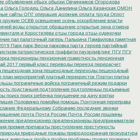
ие
объявления
обыск
обыски
Овчинников
Огородова
да
Ольга Голодец
Ольга Данилина
Ольга Казанская
ОМОН
ные сайты
ОПГ
операция должник
оплата труда
Оплот
в
оружие
ОСВВ
освещение
осень
оскорбление власти
рячей воды
открытое обращение
открытые окна
отмена
евинталя и Коростелёва
отцы города
отцы-одиночки
ение
пал
палаточный лагерь
Палькина
Памфилова
памятная
2019
Парк
парк Весна
парковка
парта_героев
партийный
иотизм
патриотическое граффити
пауэрлифтинг
ПГУ
ПГУ
ерка
пенсионеры
пенсионная грамотность
пенсионная
ай 2017
первый класс
переводы
переезд
перерасчет
а
пешеходная зона
пешеходные переходы
пешеходный
е
план мероприятий
платный перекресток
Платон
плитка
ельцы
пограничные войска
пограничный режим
подарки
ость
подстанция
подтопление
подтопленцы
подъемные
ры
поиск
поиск ребенка
покушение на дачу взятки
лиция
Половинко
помойки
помощь
Понтонная переправа
слание Федеральному Собранию
последние звонки
хищение
почта
Почта России
Почта_России
пошлины
жение
предпенсионер
предпенсионеры
предприниматели
рия
премия
препараты
преступление
преступность
природа
природные пожары
природоохранная прокуратура
мных животных
пробка
пробки
проблемы
провал
проверка