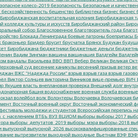
зопасное колесо-2019
безопасность
Безопасные и качестве
к
бесхозяйственность
бешенство
библиотека
бизнес
бизнес 
Биробиджанская воспитательная колония
Биробиджанская т
 колледж культуры и искусств
Биробиджанский район
Биро
дральный собор
Благословенное
благотворитель года
благот
тройство
Блокада Ленинграда
боевые патроны
боеприпасы
Б
к
браконьер
Бридер
брусит
брусчатка
Брянск
Будукан
будущи
ет Биробиджана
бюджетники
бюджетные деньги
бюджетны
Ленин
Вадим Зингман
вакцина
вакцинация
Валдгейм
Валдгей
изм
вандалы
Васильева
ВВО
ВВП
Вебер
Великан
Великая Окт
ерховный суд
весенние каникулы
весенний призыв
ветер
ве
иджан
ВЖС "Надежда России"
взрыв
взрыв газа
взрыв газово
рёл
Виктор Солнцев
викторина
Винников
вице-премьер
ВИЧ
р Якушев
власть
внеплановая проверка
Внешний долг
внутр
донапорная башня
водоснабжение
военная служба
военные
окзал
волейбол
волк
Волонтеры
Волочаевка
Волочаевская б
емент
Восточный военный округ
Восточный экономический ф
фестиваль молодежи и студентов
Всероссийская перепись н
а_с_населением
ВТБъ
ВУЗ
ВЦИОМ
выборы
выборы 2017
выбо
тора
выборы_депутатов_2019
выборы_мэра
выборы-2018
вы
и
выпускной
выпускной_2026
высококвалифицированные спе
вание
вытрезвители
выходной
выходные
Вьетнам
ВЭФ
ВЭФ