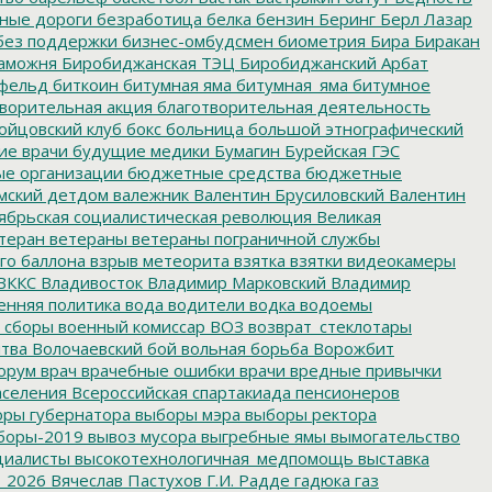
нные дороги
безработица
белка
бензин
Беринг
Берл Лазар
без поддержки
бизнес-омбудсмен
биометрия
Бира
Биракан
аможня
Биробиджанская ТЭЦ
Биробиджанский Арбат
фельд
биткоин
битумная яма
битумная_яма
битумное
ворительная акция
благотворительная деятельность
ойцовский клуб
бокс
больница
большой этнографический
е врачи
будущие медики
Бумагин
Бурейская ГЭС
е организации
бюджетные средства
бюджетные
мский детдом
валежник
Валентин Брусиловский
Валентин
ябрьская социалистическая революция
Великая
теран
ветераны
ветераны пограничной службы
го баллона
взрыв метеорита
взятка
взятки
видеокамеры
ВККС
Владивосток
Владимир Марковский
Владимир
енняя политика
вода
водители
водка
водоемы
 сборы
военный комиссар
ВОЗ
возврат_стеклотары
итва
Волочаевский бой
вольная борьба
Ворожбит
орум
врач
врачебные ошибки
врачи
вредные привычки
аселения
Всероссийская спартакиада пенсионеров
ры губернатора
выборы мэра
выборы ректора
боры-2019
вывоз мусора
выгребные ямы
вымогательство
циалисты
высокотехнологичная_медпомощь
выставка
_2026
Вячеслав Пастухов
Г.И. Радде
гадюка
газ