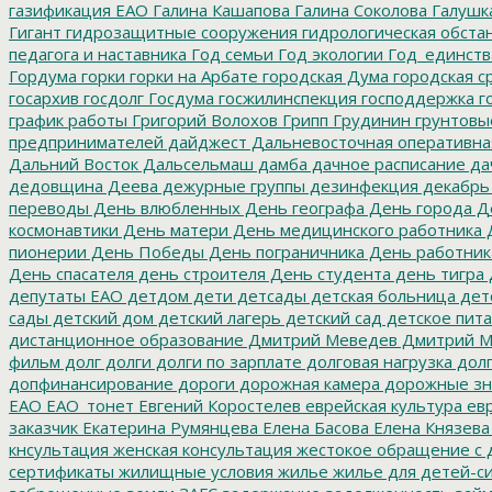
газификация ЕАО
Галина Кашапова
Галина Соколова
Галушк
Гигант
гидрозащитные сооружения
гидрологическая обста
педагога и наставника
Год семьи
Год экологии
Год_единств
Гордума
горки
горки на Арбате
городская Дума
городская с
госархив
госдолг
Госдума
госжилинспекция
господдержка
г
график работы
Григорий Волохов
Грипп
Грудинин
грунтовы
предпринимателей
дайджест
Дальневосточная оперативна
Дальний Восток
Дальсельмаш
дамба
дачное расписание
да
дедовщина
Деева
дежурные группы
дезинфекция
декабрь
переводы
День влюбленных
День географа
День города
Де
космонавтики
День матери
День медицинского работника
Д
пионерии
День Победы
День пограничника
День работник
День спасателя
день строителя
День студента
день тигра
депутаты ЕАО
детдом
дети
детсады
детская больница
дет
сады
детский дом
детский лагерь
детский сад
детское пит
дистанционное образование
Дмитрий Меведев
Дмитрий М
фильм
долг
долги
долги по зарплате
долговая нагрузка
долг
допфинансирование
дороги
дорожная камера
дорожные зн
ЕАО
ЕАО_тонет
Евгений Коростелев
еврейская культура
евр
заказчик
Екатерина Румянцева
Елена Басова
Елена Князева
кнсультация
женская консультация
жестокое обращение с 
сертификаты
жилищные условия
жилье
жилье для детей-с