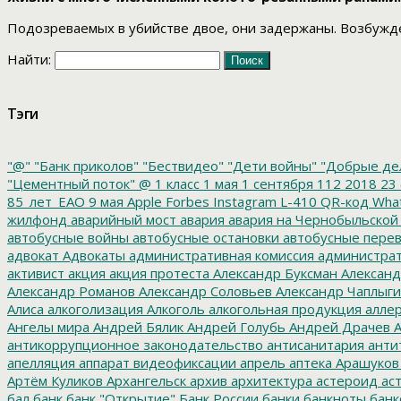
Подозреваемых в убийстве двое, они задержаны. Возбужде
Найти:
Тэги
"@"
"Банк приколов"
"Бествидео"
"Дети войны"
"Добрые де
"Цементный поток"
@
1 класс
1 мая
1 сентября
112
2018
23 
85_лет_ЕАО
9 мая
Apple
Forbes
Instagram
L-410
QR-код
Wha
жилфонд
аварийный мост
авария
авария на Чернобыльской
автобусные войны
автобусные остановки
автобусные перев
адвокат
Адвокаты
административная комиссия
администрат
активист
акция
акция протеста
Александр Буксман
Александ
Александр Романов
Александр Соловьев
Александр Чаплыг
Алиса
алкоголизация
Алкоголь
алкогольная продукция
аллер
Ангелы мира
Андрей Бялик
Андрей Голубь
Андрей Драчев
А
антикоррупционное законодательство
антисанитария
анти
апелляция
аппарат видеофиксации
апрель
аптека
Арашуков
Артём Куликов
Архангельск
архив
архитектура
астероид
ас
бал
банк
банк "Открытие"
Банк России
банки
банкноты
банк