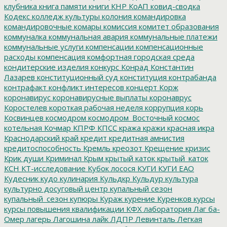
клубника
книга памяти
книги
КНР
КоАП
ковид-сводка
Кодекс
колледж культуры
колония
командировка
командировочные
комары
комиссия
комитет образования
коммуналка
коммунальная авария
коммунальные платежи
коммунальные услуги
компенсации
компенсационные
расходы
компенсация
комфортная городская среда
кондитерские изделия
конкурс
Конрад
Константин
Лазарев
конституционный суд
конституция
контрабанда
контрафакт
конфликт интересов
концерт
Корж
коронавирус
коронавирусные выплаты
коронаврус
Коростелев
короткая рабочая неделя
коррупция
корь
Косвинцев
космодром
космодром_Восточный
космос
котельная
Кочмар
КПРФ
КПСС
кража
кражи
красная икра
Краснодарский край
кредит
кредитная амнистия
кредитоспособность
Кремль
креозот
Крещение
кризис
Крик души
Криминал
Крым
крытый каток
крытый_каток
КСН
КТ-исследование
Кубок лосося
КУГИ
КУГИ ЕАО
Кудесник
кудо
кулинария
Кульдкр
Кульдур
культура
культурно досуговый центр
купальный сезон
купальный_сезон
купюры
Кураж
курение
Куренков
курсы
курсы повышения квалификации
КФХ
лаборатория
Лаг ба-
Омер
лагерь
Лагошина
лайк
ЛДПР
Левинталь
Легкая