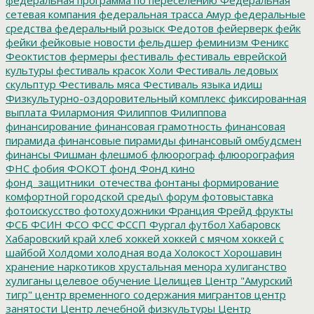
сетевая компания
федеральная трасса Амур
федеральные
средства
федеральный розыск
Федотов
фейерверк
фейк
фейки
фейковые новости
фельдшер
феминизм
Феникс
Феоктистов
фермеры
фестиваль
фестиваль еврейской
культуры
фестиваль красок Холи
Фестиваль ледовых
скульптур
Фестиваль мяса
Фестиваль языка идиш
Физкультурно-оздоровительный комплекс
фиксированная
выплата
Филармония
Филиппов
Филиппова
финансирование
финансовая грамотность
финансовая
пирамида
финансовые пирамиды
финансовый омбудсмен
финансы
Фишман
флешмоб
флюорограф
флюорография
ФНС
фобия
ФОКОТ
фонд
Фонд кино
фонд_защитники_отечества
фонтаны
формирование
комфортной городской среды\
форум
фотовыставка
фотоискусство
фотохудожники
Франция
Фрейд
фрукты
ФСБ
ФСИН
ФСО
ФСС
ФССП
Фургал
футбол
Хабаровск
Хабаровский край
хлеб
хоккей
хоккей с мячом
хоккей с
шайбой
Холдоми
холодная вода
Холокост
Хорошавин
хранение наркотиков
хрустальная менора
хулиганство
хулиганы
целевое обучение
Целищев
Центр "Амурский
тигр"
центр временного содержания мигрантов
центр
занятости
Центр лечебной физкультуры
Центр