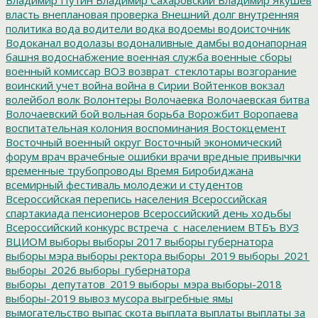
власть
внеплановая проверка
Внешний долг
внутренняя
политика
вода
водители
водка
водоемы
водоисточник
Водоканал
водолазы
водоналивные дамбы
водонапорная
башня
водоснабжение
военная служба
военные сборы
военный комиссар
ВОЗ
возврат_стеклотары
возгорание
воинский учет
война
война в Сирии
Войтенков
вокзал
волейбол
волк
Волонтеры
Волочаевка
Волочаевская битва
Волочаевский бой
вольная борьба
Ворожбит
Воропаева
воспитательная колония
воспоминания
Востокцемент
Восточный военный округ
Восточный экономический
форум
врач
врачебные ошибки
врачи
вредные привычки
временные трубопроводы
Время Биробиджана
всемирный фестиваль молодежи и студентов
Всероссийская перепись населения
Всероссийская
спартакиада пенсионеров
Всероссийский день ходьбы
Всероссийский конкурс
встреча_с_населением
ВТБъ
ВУЗ
ВЦИОМ
выборы
выборы 2017
выборы губернатора
выборы мэра
выборы ректора
выборы_2019
выборы_2021
выборы_2026
выборы_губернатора
выборы_депутатов_2019
выборы_мэра
выборы-2018
выборы-2019
вывоз мусора
выгребные ямы
вымогательство
выпас скота
выплата
выплаты
выплаты за