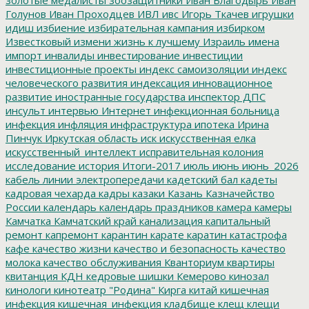
Голунов
Иван Проходцев
ИВЛ
ивс
Игорь Ткачев
игрушки
идиш
избиение
избирательная кампания
избирком
Известковый
измени жизнь к лучшему
Израиль
имена
импорт
инвалиды
инвестирование
инвестиции
инвестиционные проекты
индекс самоизоляции
индекс
человеческого развития
индексация
инновационное
развитие
иностранные государства
инспектор ДПС
инсульт
интервью
Интернет
инфекционная больница
инфекция
инфляция
инфраструктура
ипотека
Ирина
Пинчук
Иркутская область
иск
искусственная елка
искусственный_интеллект
исправительная колония
исследование
история
Итоги-2017
июль
июнь
июнь_2026
кабель линии электропередачи
кадетский бал
кадеты
кадровая чехарда
кадры
казаки
Казань
Казначейство
России
календарь
календарь праздников
камера
камеры
Камчатка
Камчатский край
канализация
капитальный
ремонт
капремонт
карантин
карате
каратин
катастрофа
кафе
качество жизни
качество и безопасность
качество
молока
качество обслуживания
Кванториум
квартиры
квитанция
КДН
кедровые шишки
Кемерово
кинозал
кинологи
кинотеатр "Родина"
Кирга
китай
кишечная
инфекция
кишечная_инфекция
кладбище
клещ
клещи