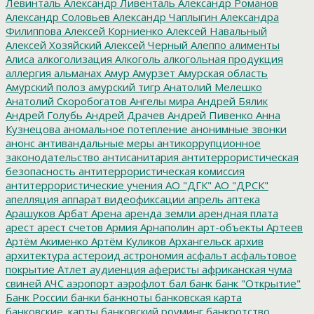
Левинталь
Александр Ливенталь
Александр Романов
Александр Соловьев
Александр Чаплыгин
Александра
Филиппова
Алексей Корниенко
Алексей Навальный
Алексей Хозяйский
Алексей Черный
Алеппо
алименты
Алиса
алкоголизация
Алкоголь
алкогольная продукция
аллергия
альманах
Амур
Амурзет
Амурская область
Амурский полоз
амурский тигр
Анатолий Мелешко
Анатолий Скоробогатов
Ангелы мира
Андрей Бялик
Андрей Голубь
Андрей Драчев
Андрей Пивенко
Анна
Кузнецова
аномальное потепление
анонимные звонки
анонс
антивандальные меры
антикоррупционное
законодательство
антисанитария
антитеррористическая
безопасность
антитеррористическая комиссия
антитеррористические учения
АО "ДГК"
АО "ДРСК"
апелляция
аппарат видеофиксации
апрель
аптека
Арашуков
Арбат
Арена
аренда земли
арендная плата
арест
арест счетов
Армия
Арнаполин
арт-объекты
Артеев
Артём Акименко
Артём Куликов
Архангельск
архив
архитектура
астероид
астрономия
асфальт
асфальтовое
покрытие
Атлет
аудиенция
аферисты
африканская чума
свиней
АЧС
аэропорт
аэрофлот
бал
банк
банк "Открытие"
Банк России
банки
банкноты
банковская карта
банковские_карты
банковский роуминг
банкротство