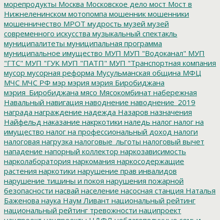
морепродукты
Москва
Московское дело
мост
Мост в
Нижнеленинском
мотопомпа
мошенник
мошенники
мошенничество
МРОТ
мудрость
музей
музей
современного искусства
музыкальный спектакль
муниципалитеты
муниципальная программа
муниципальное имущество
МУП
МУП "Водоканал"
МУП
"ГТС"
МУП "ГУК
МУП "ПАТП"
МУП "Транспортная компания
мусор
мусорная реформа
Мусульманская община
МФЦ
МЧС
МЧС РФ
мэр
мэрия
мэрия Биробиджана
мэрия_Биробиджана
мясо
Мясокомбинат
набережная
Навальный
навигация
наводнение
наводнение_2019
награда
награждение
надежда
Назаров
назначения
Найфельд
наказание
накркотики
наледь
налог
налог на
имущество
налог на профессиональный доход
налоги
налоговая нагрузка
налоговые_льготы
налоговый вычет
нападение
напорный коллектор
наркозависимость
нарколаборатория
наркомания
наркосодержащие
растения
наркотики
нарушение прав инвалидов
нарушение тишины и покоя
нарушения пожарной
безопасности
насвай
население
насосная станция
Наталья
Баженова
наука
Наум Ливант
национальный рейтинг
национальный рейтинг тревожности
наципроект
нацпроект
нацпроекты
НДФЛ
неблагополучные семьи