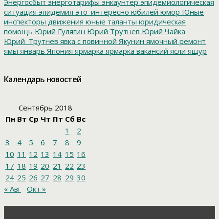
Энергосбыт
энерготарифы
энкаунтер
эпидемиологическая
ситуация
эпидемия
это_интересно
юбилей
юмор
Юные
инспекторы движения
юные таланты
юридическая
помощь
Юрий Гулягин
Юрий Трутнев
Юрий Чайка
Юрий_Трутнев
явка с повинной
Якунин
ямочный ремонт
ямы
январь
Япония
ярмарка
ярмарка вакансий
ясли
ящур
Календарь новостей
Сентябрь 2018
Пн
Вт
Ср
Чт
Пт
Сб
Вс
1
2
3
4
5
6
7
8
9
10
11
12
13
14
15
16
17
18
19
20
21
22
23
24
25
26
27
28
29
30
« Авг
Окт »