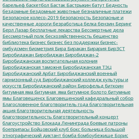
барельеф
баскетбол
Бастак
Бастрыкин
батут
Бедность
бездомные
бездомные животные
безналичные платежи
Безопасное колесо-2019
безопасность
Безопасные и
качественные дороги
безработица
белка
бензин
Беринг
Берл Лазар
бесплатные лекарства
Бессмертные дела
Бессмертный полк
бесхозяйственность
бешенство
библиотека
бизнес
бизнес без поддержки
бизнес-
омбудсмен
биометрия
Бира
Биракан
Бирария
БирЗСТ
Биробидажан
Биробиджан
Биробиджан-2
Биробиджанская воспитательная колония
Биробиджанская таможня
Биробиджанская ТЭЦ
Биробиджанский Арбат
Биробиджанский военный
гарнизонный суд
Биробиджанский колледж культуры и
искусств
Биробиджанский район
Бирофельд
биткоин
битумная яма
битумная_яма
битумное болото
битумные
ямы
Благовещенск
Благовещенский кафедральный собор
Благословенное
благотворитель года
благотворительная
акция
благотворительная деятельность
благотворительность
благотворительный концерт
благоустройство
Блокада Ленинграда
боевые патроны
боеприпасы
Бойцовский клуб
бокс
больница
большой
этнографический диктант
бомба
бомбоубежище
Борис