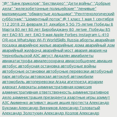
"@"
"Банк приколов"
"Бествидео"
"Дети войны"
"Добрые
дела"
"железобетонные полицейские"
"ленивые"
малоимущие
"обманутые дольщики"
"Рентгенологический
субботник"
"Цементный поток"
@
1 класс
1 мая
1 сентября
112
2018
23 февраля
31 декабря
5
5G
75-летие Победы
8
Марта
80 лет
80 лет Биробиджану
80_летие_Победы
85
лет ЕАО
85_лет_ЕАО
9 мая
Apple
Forbes
Instagram
L-410
QR-код
WhatsApp
Wi-Fi
WorldSkills Russia
аборты
аварийная
посадка
аварийное жилье
аварийные дома
аварийный дом
аварийный жилфонд
аварийный мост
авария
авария на
Чернобыльской АЭС
август
Авдалян
авиабилеты
авиакатастрофа
авиалесоохрана
авиасообщение
авиация
автобус
автобусная остановка
автобусные войны
автобусные остановки
автобусные перевозки
автобусный
парк
автобусы
автовокзал
автоклуб
автомобили
автомобиль
автоперевозки
Агада
агитпоезд
аграрии
адвокат
Адвокаты
административная комиссия
административная ответственность
административное
дело
администрация президента
азартные игры
азимут
АЗС
Акименко
активист
акция
акция протеста
Александр
Буксман
Александр Винников
Александр Головатый
Александр Золотухин
Александр Козлов
Александр