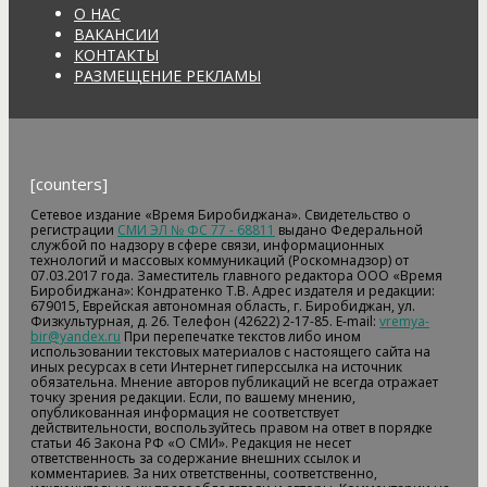
О НАС
ВАКАНСИИ
КОНТАКТЫ
РАЗМЕЩЕНИЕ РЕКЛАМЫ
[counters]
Сетевое издание «Время Биробиджана». Свидетельство о
регистрации
СМИ ЭЛ № ФС 77 - 68811
выдано Федеральной
службой по надзору в сфере связи, информационных
технологий и массовых коммуникаций (Роскомнадзор) от
07.03.2017 года. Заместитель главного редактора ООО «Время
Биробиджана»: Кондратенко Т.В. Адрес издателя и редакции:
679015, Еврейская автономная область, г. Биробиджан, ул.
Физкультурная, д. 26. Телефон (42622) 2-17-85. E-mail:
vremya-
bir@yandex.ru
При перепечатке текстов либо ином
использовании текстовых материалов с настоящего сайта на
иных ресурсах в сети Интернет гиперссылка на источник
обязательна. Мнение авторов публикаций не всегда отражает
точку зрения редакции. Если, по вашему мнению,
опубликованная информация не соответствует
действительности, воспользуйтесь правом на ответ в порядке
статьи 46 Закона РФ «О СМИ». Редакция не несет
ответственность за содержание внешних ссылок и
комментариев. За них ответственны, соответственно,