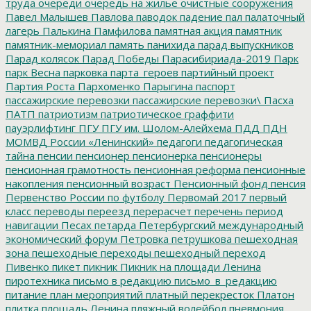
труда
очереди
очередь на жилье
очистные сооружения
Павел Малышев
Павлова
паводок
падение
пал
палаточный
лагерь
Палькина
Памфилова
памятная акция
памятник
памятник-мемориал
память
панихида
парад выпускников
Парад колясок
Парад Победы
Парасибириада-2019
Парк
парк Весна
парковка
парта_героев
партийный проект
Партия Роста
Пархоменко
Парыгина
паспорт
пассажирские перевозки
пассажирские перевозки\
Пасха
ПАТП
патриотизм
патриотическое граффити
пауэрлифтинг
ПГУ
ПГУ им. Шолом-Алейхема
ПДД
ПДН
МОМВД России «Ленинский»
педагоги
педагогическая
тайна
пенсии
пенсионер
пенсионерка
пенсионеры
пенсионная грамотность
пенсионная реформа
пенсионные
накопления
пенсионный возраст
Пенсионный фонд
пенсия
Первенство России по футболу
Первомай 2017
первый
класс
переводы
переезд
перерасчет
перечень
период
навигации
Песах
петарда
Петербургский международный
экономический форум
Петровка
петрушкова
пешеходная
зона
пешеходные переходы
пешеходный переход
Пивенко
пикет
пикник
Пикник на площади Ленина
пиротехника
письмо в редакцию
письмо_в_редакцию
питание
план мероприятий
платный перекресток
Платон
плитка
площадь Ленина
пляжный волейбол
пневмония