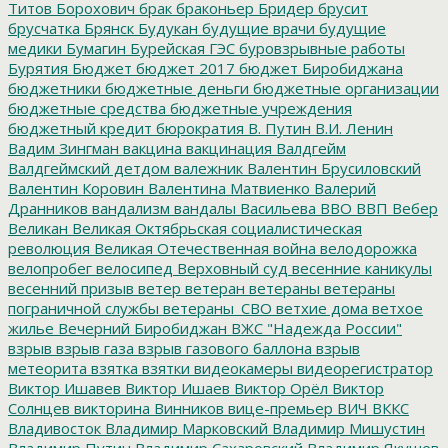
Титов
Борохович
брак
браконьер
Бридер
брусит
брусчатка
Брянск
Будукан
будущие врачи
будущие
медики
Бумагин
Бурейская ГЭС
буровзрывные работы
Бурятия
Бюджет
бюджет 2017
бюджет Биробиджана
бюджетники
бюджетные деньги
бюджетные организации
бюджетные средства
бюджетные учреждения
бюджетный кредит
бюрократия
В. Путин
В.И. Ленин
Вадим Зингман
вакцина
вакцинация
Валдгейм
Валдгеймский детдом
валежник
Валентин Брусиловский
Валентин Коровин
Валентина Матвиенко
Валерий
Дранников
вандализм
вандалы
Васильева
ВВО
ВВП
Вебер
Великан
Великая Октябрьская социалистическая
революция
Великая Отечественная война
велодорожка
велопробег
велосипед
Верховный суд
весенние каникулы
весенний призыв
ветер
ветеран
ветераны
ветераны
пограничной службы
ветераны_СВО
ветхие дома
ветхое
жилье
Вечерний Биробиджан
ВЖС "Надежда России"
взрыв
взрыв газа
взрыв газового баллона
взрыв
метеорита
взятка
взятки
видеокамеры
видеорегистратор
Виктор Ишавев
Виктор Ишаев
Виктор Орёл
Виктор
Солнцев
викторина
Винников
вице-премьер
ВИЧ
ВККС
Владивосток
Владимир Марковский
Владимир Мишустин
Владимир Путин
Владимир Сахаровский
Владимир Якушев