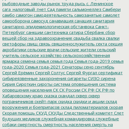
рыбоводные заводы
рынок труда
рысь
с. Ленинское
сага_налоговый_гнет
Сад памяти
сальмонеллез
Самбери
самбо
самогон
самодеятельность
самозанятые
самолет
самооборона
самосуд
санавиация
санация
санитария
санитарно-эпидемиологическая обстанвока
Санкт-
Петербург
санкции
сантехника
сатира
Сбербанк
сбор
вещей
сбор на здравоохранение
свадьба
свалка
свалки
светофоры
свищ
связь
священнослужитель
секта
секция
акробатики
сельские врачи
сельские жители
сельский
учитель
сельское хозяйство
сельскохозяйственная
ярмарка
семена
семья
семья года
Семья года-2019
семья
года-2020
Семья года-2021
Сенаторы
сено
сентябрь
Сергей Ерёмин
Сергей Солтус
Сергей Фургал
сертификат
сибиреязвенные захоронения
сигареты
СИЗО
сирена
Сирия
Сироткин
сироты
система оповещения
система
оповещения населения
СК
СК России
СК РФ
СК РФ по
Хабаровскому краю
сказка
скандал
сквер
сквер
пограничников
скейт-парк
скидка
скидки и акции
склад
вооружения и боеприпасов
склад пиломатериалов
скорая
Скорая помощь
СКУД
СКУДы
Следственный комитет
Слет
будущих медиков
служебная командировка
служебные
собаки
смертность
смертность населения
смерть на