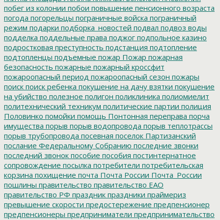
побег из колонии
побои
повышение пенсионного возраста
погода
погорельцы
пограничные войска
пограничный
режим
подарки
подборка_новостей
подвал
подвоз воды
подделка
поддельные права
поджог
подпольное казино
подростковая преступность
подстанция
подтопление
подтопленцы
подъемные
пожар
Пожар
пожарная
безопасность
пожарные
пожарный кроссфит
пожароопасный период
пожароопасный сезон
пожары
поиск
поиск ребенка
покушение на дачу взятки
покушение
на убийство
полезное
полигон
поликлиника
полиомиелит
политехнический техникум
политические партии
полиция
Половинко
помойки
помощь
Понтонная переправа
порча
имущества
порыв
порыв водопровода
порыв теплотрассы
порыв трубопровода
посевная
поселок Партизанский
послание Федеральному Собранию
последние звонки
последний звонок
пособие
пособия
постинтернатное
сопровождение
посылка
потребители
потребительская
корзина
похищение
почта
Почта России
Почта_России
пошлины
правительство
правительство ЕАО
правительство РФ
праздник
праздники
праймериз
превышение скорости
предостережение
предпенсионер
предпенсионеры
предприниматели
предпринимательство