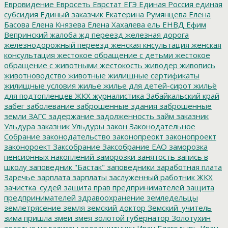
Евровидение
Евросеть
Еврстат
ЕГЭ
Единая Россия
единая
субсидия
Единый заказчик
Екатерина Румянцева
Елена
Басова
Елена Князева
Елена Хахалева
ель
ЕНВД
Ефим
Вепринский
жалоба
жд переезд
железная дорога
железнодорожный переезд
женская кнсультация
женская
консультация
жестокое обращение с детьми
жестокое
обращение с животными
жестокость
живодер
живопись
животноводство
животные
жилищные сертификаты
жилищные условия
жилье
жилье для детей-сирот
жильё
для подтопленцев
ЖКХ
журналистика
Забайкальский край
забег
заболевание
заброшенные здания
заброшенные
земли
ЗАГС
задержание
задолженность
займ
заказник
Ульдура
заказник Ульдуры
закон
Законодательное
Собрание
законодательство
законопреокт
законопроект
законороект
Заксобрание
Заксобрание ЕАО
заморозка
пенсионных накоплений
заморозки
занятость
запись в
школу
заповедник "Бастак"
заповедники
заработная плата
Заречье
зарплата
зарплаты
заслуженный работник ЖКХ
зачистка_судей
защита прав предпринимателей
защита
предпринимателей
здравоохранение
земледельцы
землетрясение
земля
земский доктор
Земский_учитель
зима пришла
змеи
змея
золотой губернатор
Золотухин
золотые медалисты
зоозащитники
Иван Благодырь
Иван