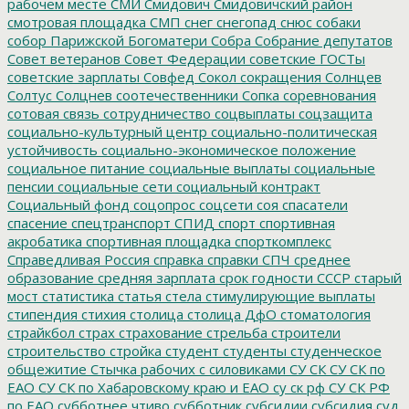
рабочем месте
СМИ
Смидович
Смидовичский район
смотровая площадка
СМП
снег
снегопад
снюс
собаки
собор Парижской Богоматери
Собра
Собрание депутатов
Совет ветеранов
Совет Федерации
советские ГОСТы
советские зарплаты
Совфед
Сокол
сокращения
Солнцев
Солтус
Солцнев
соотечественники
Сопка
соревнования
сотовая связь
сотрудничество
соцвыплаты
соцзащита
социально-культурный центр
социально-политическая
устойчивость
социально-экономическое положение
социальное питание
социальные выплаты
социальные
пенсии
социальные сети
социальный контракт
Социальный фонд
соцопрос
соцсети
соя
спасатели
спасение
спецтранспорт
СПИД
спорт
спортивная
акробатика
спортивная площадка
спорткомплекс
Справедливая Россия
справка
справки
СПЧ
среднее
образование
средняя зарплата
срок годности
СССР
старый
мост
статистика
статья
стела
стимулирующие выплаты
стипендия
стихия
столица
столица ДфО
стоматология
страйкбол
страх
страхование
стрельба
строители
строительство
стройка
студент
студенты
студенческое
общежитие
Стычка рабочих с силовиками
СУ СК
СУ СК по
ЕАО
СУ СК по Хабаровскому краю и ЕАО
су ск рф
СУ СК РФ
по ЕАО
субботнее чтиво
субботник
субсидии
субсидия
суд