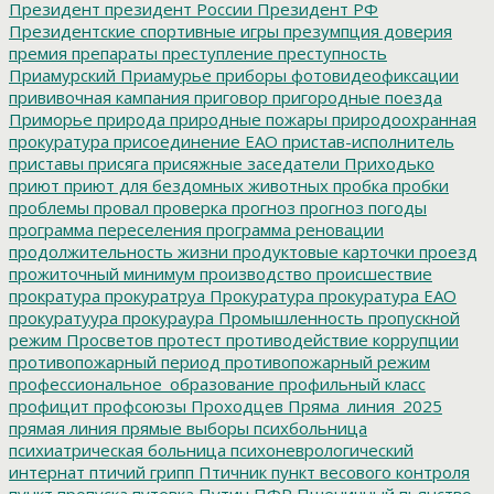
Президент
президент России
Президент РФ
Президентские спортивные игры
презумпция доверия
премия
препараты
преступление
преступность
Приамурский
Приамурье
приборы фотовидеофиксации
прививочная кампания
приговор
пригородные поезда
Приморье
природа
природные пожары
природоохранная
прокуратура
присоединение ЕАО
пристав-исполнитель
приставы
присяга
присяжные заседатели
Приходько
приют
приют для бездомных животных
пробка
пробки
проблемы
провал
проверка
прогноз
прогноз погоды
программа переселения
программа реновации
продолжительность жизни
продуктовые карточки
проезд
прожиточный минимум
производство
происшествие
прократура
прокуратруа
Прокуратура
прокуратура ЕАО
прокуратуура
прокураура
Промышленность
пропускной
режим
Просветов
протест
противодействие коррупции
противопожарный период
противопожарный режим
профессиональное_образование
профильный класс
профицит
профсоюзы
Проходцев
Пряма_линия_2025
прямая линия
прямые выборы
психбольница
психиатрическая больница
психоневрологический
интернат
птичий грипп
Птичник
пункт весового контроля
пункт пропуска
путевка
Путин
ПФР
Пшеничный
пьянство