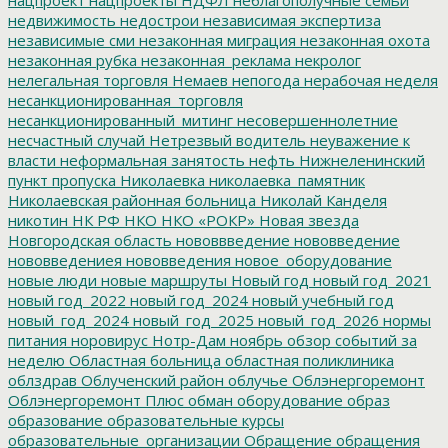
недвижимость
недострои
независимая экспертиза
независимые сми
незаконная миграция
незаконная охота
незаконная рубка
незаконная_реклама
некролог
нелегальная торговля
Немаев
непогода
нерабочая неделя
несанкционированная_торговля
несанкционированный_митинг
несовершеннолетние
несчастный случай
Нетрезвый водитель
неуважение к
власти
неформальная занятость
нефть
Нижнеленинский
пункт пропуска
Николаевка
николаевка_памятник
Николаевская районная больница
Николай Канделя
никотин
НК РФ
НКО
НКО «РОКР»
Новая звезда
Новгородская область
нововвведение
нововведение
нововведениея
нововведения
новое_оборудование
новые люди
новые маршруты
Новый год
новый год_2021
новый год_2022
новый год_2024
новый учебный год
новый_год_2024
новый_год_2025
новый_год_2026
нормы
питания
норовирус
Нотр-Дам
ноябрь
обзор событий за
неделю
Областная больница
областная поликлиника
облздрав
Облученский район
облучье
Облэнергоремонт
Облэнергоремонт Плюс
обман
оборудование
образ
образование
образовательные курсы
образовательные_организации
Обращение
обращения