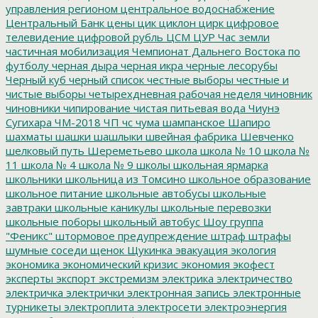
управления регионом
центральное водоснабжение
Центральный Банк
цены
цик
циклон
цирк
цифровое
телевидение
цифровой рубль
ЦСМ
ЦУР
Час земли
частичная мобилизация
Чемпионат Дальнего Востока по
футболу
черная дыра
черная икра
черные лесорубы
Черный куб
черный список
честные выборы
честные и
чистые выборы
четырехдневная рабочая неделя
чиновник
чиновники
чипирование
чистая питьевая вода
Чиунэ
Сугихара
ЧМ-2018
ЧП
чс
чума
шампанское
Шапиро
шахматы
шашки
шашлыки
швейная фабрика
Шевченко
шелковый путь
Шереметьево
школа
школа № 10
школа №
11
школа № 4
школа № 9
школы
школьная ярмарка
школьники
школьница из Томсино
школьное образование
школьное питание
школьные автобусы
школьные
завтраки
школьные каникулы
школьные перевозки
школьные поборы
школьный автобус
Шоу группа
"Феникс"
штормовое предупреждение
штраф
штрафы
шумные соседи
щенок
Щукинка
эвакуация
экология
экономика
экономический кризис
экономия
экофест
эксперты
экспорт
экстремизм
электрика
электричество
электричка
электрички
электронная запись
электронные
турникеты
электроплита
электросети
электроэнергия