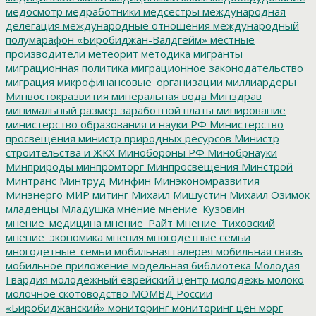
медосмотр
медработники
медсестры
международная
делегация
международные отношения
международный
полумарафон «Биробиджан-Валдгейм»
местные
производители
метеорит
методика
мигранты
миграционная политика
миграционное законодательство
миграция
микрофинансовые_организации
миллиардеры
Минвостокразвития
минеральная вода
Минздрав
минимальный размер заработной платы
минирование
министерство образования и науки РФ
Министерство
просвещения
министр природных ресурсов
Министр
строительства и ЖКХ
Минобороны РФ
Минобрнауки
Минприроды
минпромторг
Минпросвещения
Минстрой
Минтранс
Минтруд
Минфин
Минэкономразвития
Минэнерго
МИР
митинг
Михаил Мишустин
Михаил Озимок
младенцы
Младушка
мнение
мнение_Кузовин
мнение_медицина
мнение_Райт
Мнение_Тиховский
мнение_экономика
мнения
многодетные семьи
многодетные_семьи
мобильная галерея
мобильная связь
мобильное приложение
модельная библиотека
Молодая
Гвардия
молодежный еврейский центр
молодежь
молоко
молочное скотоводство
МОМВД России
«Биробиджанский»
мониторинг
мониторинг цен
морг