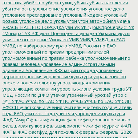
атлетика
убийство
уборка улиц
убыль
убыль населения
убыточность
увольнение
увольнения
уголовное дело
уголовное преследование
уголовный кодекс
уголовный
розыск
уголоное дело
уголь
угон
угон автомобиля
удача
УЖАСЫ НАШЕГО ГОРОДКА
узи
УК
УК "ДомСтроСервис"
УК
"Монарх"
УК РФ
указ Президента
укладка
Украина
укусы
уличное освещение
Улюкаев
УМВ
УМВД
УМВД по ЕАО
УМВД по Хабаровскому краю
УМВД России по ЕАО
уполномоченный по правам предпринимателей
уполномоченный по правам ребенка
уполномоченный по
правам человека
управление административными
зданиями
Управление ЖКХ мэрии города
управление
здравоохранения
управление культуры
управление по
опеке и попечительству
управляющая компания
управляющие компании
уровень жизни
условия труда
УТ
МВД России по ДФО
утечка
утраченный урожай
утро с
"@"
УФАС
УФАС по ЕАО
УФНС
УФСБ
УФСБ по ЕАО
УФСИН
УФССП
участковый
учения
учитель
учитель года
учитель
года ЕАО
учитель_года
учителя
учреждения культуры
ФАД "Амур"
фальсификация
фальсифицированное масло
фальшивая купюра
фальшивомонетчики
фанфурики
ФАП
ФАПы
ФАС
фастфуд для пожилых
февраль
февраль_2026
федеральная программа по переселению
Федеральная