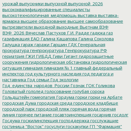
урожай
выпускники
выпускной
выпускной_2026
высококвалифицированные специалисты
высокотехнологичная_медпомощь
выставка
выставка-
ярмарка
высшее образование
высшее самообразование
вытрезвители
выходной
выходные
Вьетнам
ВЭФ
ВЭФ_2026
Вячеслав Пастухов
Г.И. Радде
гадюка
газ
газификация ЕАО
Галина Кашапова
Галина Соколова
Галушка
гараж
гаражи
Гаршин
ГДК
Генеральная
прокуратура
генпрокуратура
Генпрокуратура РФ
гериатрия
ГЖИ
ГИБДД
Гиви
Гигант
гидрозащитные
сооружения
гидрологическая обстановка
гидрологическая
ситуация
гимназия
гимназия № 1
главный федеральный
инспектор
год культурного наследия
год педагога и
наставника
Год семьи
Год экологии
Год_единства_народов_России
Гознак
ГОК
Голикова
Головатый
гололед
голосование
голубая сорока
Гольдштейн
гомеопатия
Гордума
горки
горки на Арбате
городская Дума
городская среда
городское кладбище
городской парк
городской пляж
горячая вода
горячая
линия
горячее питание
госавтоинспекция
госархив
госдолг
Госдума
госжилинспекция
господдержка
госслужащие
гостиница "Восток"
госуслуги
госхакупки
ГП "Фармация"