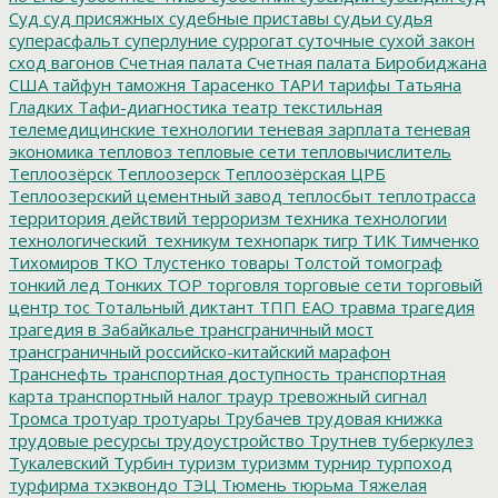
Суд
суд присяжных
судебные приставы
судьи
судья
суперасфальт
суперлуние
суррогат
суточные
сухой закон
сход вагонов
Счетная палата
Счетная палата Биробиджана
США
тайфун
таможня
Тарасенко
ТАРИ
тарифы
Татьяна
Гладких
Тафи-диагностика
театр
текстильная
телемедицинские технологии
теневая зарплата
теневая
экономика
тепловоз
тепловые сети
тепловычислитель
Теплоозёрск
Теплоозерск
Теплоозёрская ЦРБ
Теплоозерский цементный завод
теплосбыт
теплотрасса
территория действий
терроризм
техника
технологии
технологический_техникум
технопарк
тигр
ТИК
Тимченко
Тихомиров
ТКО
Тлустенко
товары
Толстой
томограф
тонкий лед
Тонких
ТОР
торговля
торговые сети
торговый
центр
тос
Тотальный диктант
ТПП ЕАО
травма
трагедия
трагедия в Забайкалье
трансграничный мост
трансграничный российско-китайский марафон
Транснефть
транспортная доступность
транспортная
карта
транспортный налог
траур
тревожный сигнал
Тромса
тротуар
тротуары
Трубачев
трудовая книжка
трудовые ресурсы
трудоустройство
Трутнев
туберкулез
Тукалевский
Турбин
туризм
туризмм
турнир
турпоход
турфирма
тхэквондо
ТЭЦ
Тюмень
тюрьма
Тяжелая