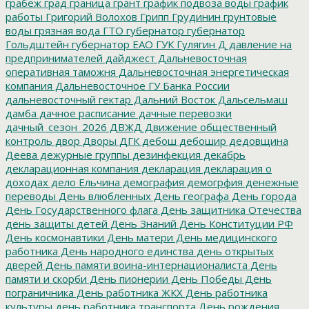
грабеж
град
граница
грант
график подвоза воды
график
работы
Григорий Волохов
Грипп
Грудинин
грунтовые
воды
грязная вода
ГТО
губернатор
губернатор
Гольдштейн
губернатор ЕАО
ГУК
Гулягин
Д
давление на
предпринимателей
дайджест
Дальневосточная
оперативная таможня
Дальневосточная энергетическая
компания
Дальневосточное ГУ Банка России
дальневосточный гектар
Дальний Восток
Дальсельмаш
дамба
дачное расписание
дачные перевозки
дачный_сезон_2026
ДВЖД
Движение общественный
контроль
двор
Дворы
ДГК
дебош
дебошир
дедовщина
Деева
дежурные группы
дезинфекция
декабрь
декларационная компания
декларация
декларация о
доходах
дело Ельчина
демография
демогрфия
денежные
переводы
День влюбленных
День географа
День города
День Государственного флага
День защитника Отечества
день защиты детей
День Знаний
День Конституции РФ
День космонавтики
День матери
День медицинского
работника
День народного единства
день открытых
дверей
День памяти воина-интернационалиста
День
памяти и скорби
День пионерии
День Победы
День
пограничника
День работника ЖКХ
День работника
культуры
день работника транспорта
День рождения