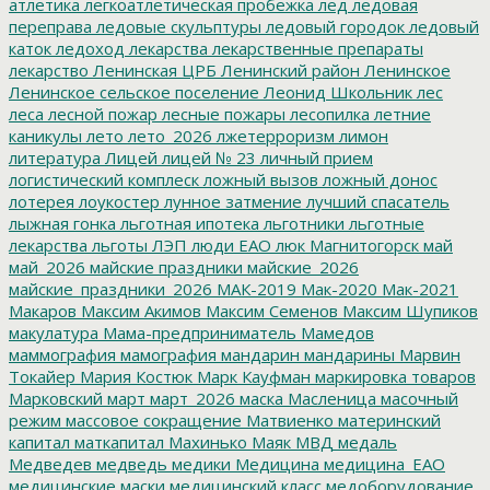
атлетика
легкоатлетическая пробежка
лед
ледовая
переправа
ледовые скульптуры
ледовый городок
ледовый
каток
ледоход
лекарства
лекарственные препараты
лекарство
Ленинская ЦРБ
Ленинский район
Ленинское
Ленинское сельское поселение
Леонид Школьник
лес
леса
лесной пожар
лесные пожары
лесопилка
летние
каникулы
лето
лето_2026
лжетерроризм
лимон
литература
Лицей
лицей № 23
личный прием
логистический комплеск
ложный вызов
ложный донос
лотерея
лоукостер
лунное затмение
лучший спасатель
лыжная гонка
льготная ипотека
льготники
льготные
лекарства
льготы
ЛЭП
люди ЕАО
люк
Магнитогорск
май
май_2026
майские праздники
майские_2026
майские_праздники_2026
МАК-2019
Мак-2020
Мак-2021
Макаров
Максим Акимов
Максим Семенов
Максим Шупиков
макулатура
Мама-предприниматель
Мамедов
маммография
мамография
мандарин
мандарины
Марвин
Токайер
Мария Костюк
Марк Кауфман
маркировка товаров
Марковский
март
март_2026
маска
Масленица
масочный
режим
массовое сокращение
Матвиенко
материнский
капитал
маткапитал
Махинько
Маяк
МВД
медаль
Медведев
медведь
медики
Медицина
медицина_ЕАО
медицинские маски
медицинский класс
медоборудование