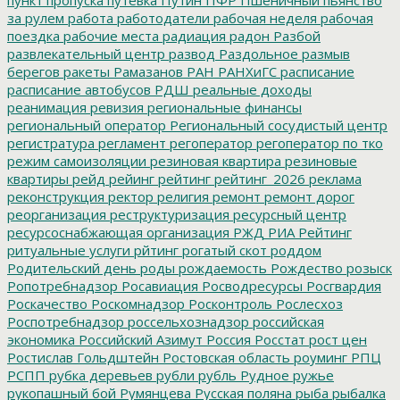
за рулем
работа
работодатели
рабочая неделя
рабочая
поездка
рабочие места
радиация
радон
Разбой
развлекательный центр
развод
Раздольное
размыв
берегов
ракеты
Рамазанов
РАН
РАНХиГС
расписание
расписание автобусов
РДШ
реальные доходы
реанимация
ревизия
региональные финансы
региональный оператор
Региональный сосудистый центр
регистратура
регламент
регоператор
регоператор по тко
режим самоизоляции
резиновая квартира
резиновые
квартиры
рейд
рейинг
рейтинг
рейтинг_2026
реклама
реконструкция
ректор
религия
ремонт
ремонт дорог
реорганизация
реструктуризация
ресурсный центр
ресурсоснабжающая организация
РЖД
РИА Рейтинг
ритуальные услуги
рйтинг
рогатый скот
роддом
Родительский день
роды
рождаемость
Рождество
розыск
Ропотребнадзор
Росавиация
Росводресурсы
Росгвардия
Роскачество
Роскомнадзор
Росконтроль
Рослесхоз
Роспотребнадзор
россельхознадзор
российская
экономика
Российский Азимут
Россия
Росстат
рост цен
Ростислав Гольдштейн
Ростовская область
роуминг
РПЦ
РСПП
рубка деревьев
рубли
рубль
Рудное
ружье
рукопашный бой
Румянцева
Русская поляна
рыба
рыбалка