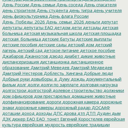
День России
День семьи
День соседа
День спасателя
день строителя
День студента
день тигра
день учителя
день физкультурника
День флага России
День_Победы_2026
День_семьи_2026
деньги
депутат
депутаты
депутаты ЕАО
детдом
дети
детсады
детская
больница
детская музыкальная школа
детская площадка
детская_больница
детские батуты
детские выплаты
детские пособия
детские сады
детский дом
детский
лагерь
детский сад
детское питание
детское пособие
Джабаров
Джанхотов
дзюдо
диабет
дикие животные
диспансеризация
дистанционка
дистанционное
образование
Дмитрий Меведев
Дмитрий Медведев
Дмитрий Нестеров
Доблесть_Хингана
Добрые люди
Добрые руки
довыборы_в_Думу
дождь
документальный
фильм
долг
долги
долги по зарплате
долговая нагрузка
долгострои
долгострой
долевое строительство
должники
дом офицеров
дом престарелых
домашние животные
допфинансирование
дороги
дорожная камера
дорожные
знаки
дорожные камеры
дорожный радар
ДОСААФ
дотации
доход
доходы
ДПС
дрова
дтп
ДТП
Дудин
дым
ДЭК
дюкер
ЕАО
ЕАО_тонет
Евгений Коростелев
еврейская
культура
еврейская_мудрость
еврейские традиции