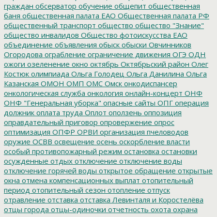
граждан
обсерватор
обучение
общепит
общественная
баня
общественная палата ЕАО
Общественная палата РФ
общественный транспорт
общество
общество "Знание"
общество инвалидов
Общество фотоискусства ЕАО
объединение
объявления
обыск
обыски
Овчинников
Огородова
ограбление
ограничение движения
ОГЭ
ОДН
ожоги
озеленение
окно
октябрь
Октябрьский район
Олег
Костюк
олимпиада
Ольга Голодец
Ольга Данилина
Ольга
Казанская
ОМОН
ОМП
ОМС
Омск
онкодиспансер
онкологическая служба
онкология
онлайн-концерт
ОНФ
ОНФ "Генеральная уборка"
опасные сайты
ОПГ
операция
должник
оплата труда
Оплот
оползень
оппозиция
оправдательный приговор
опровержение
опрос
оптимизация
ОПФР
ОРВИ
организация пчеловодов
оружие
ОСВВ
освещение
осень
оскорбление власти
особый противопожарный режим
остановка
остановки
осужденные
отдых
отключение
отключение воды
отключение горячей воды
открытое обращение
открытые
окна
отмена компенсационных выплат
отопительный
период
отопительный сезон
отопление
отпуск
отравление
отставка
отставка Левинталя и Коростелёва
отцы города
отцы-одиночки
отчетность
охота
охрана