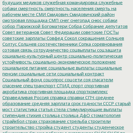
будущих медиков
служебная командировка
служебные
собаки
смертность
смертность населения
смерть на
рабочем месте
СМИ
Смидович
Смидовичский район
смотровая площадка
СМП
снег
снегопад
снюс
собаки
собор Парижской Богоматери
Собра
Собрание депутатов
Совет ветеранов
Совет Федерации
советские ГОСТы
советские зарплаты
Совфед
Сокол
сокращения
Солнцев
Солтус
Солцнев
соотечественники
Сопка
соревнования
сотовая связь
сотрудничество
соцвыплаты
соцзащита
социально-культурный центр
социально-политическая
устойчивость
социально-экономическое положение
социальное питание
социальные выплаты
социальные
пенсии
социальные сети
социальный контракт
Социальный фонд
соцопрос
соцсети
соя
спасатели
спасение
спецтранспорт
СПИД
спорт
спортивная
акробатика
спортивная площадка
спорткомплекс
Справедливая Россия
справка
справки
СПЧ
среднее
образование
средняя зарплата
срок годности
СССР
старый
мост
статистика
статья
стела
стимулирующие выплаты
стипендия
стихия
столица
столица ДфО
стоматология
страйкбол
страх
страхование
стрельба
строители
строительство
стройка
студент
студенты
студенческое
общежитие
Стычка рабочих с силовиками
СУ СК
СУ СК по