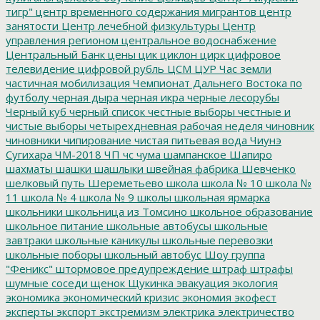
тигр"
центр временного содержания мигрантов
центр
занятости
Центр лечебной физкультуры
Центр
управления регионом
центральное водоснабжение
Центральный Банк
цены
цик
циклон
цирк
цифровое
телевидение
цифровой рубль
ЦСМ
ЦУР
Час земли
частичная мобилизация
Чемпионат Дальнего Востока по
футболу
черная дыра
черная икра
черные лесорубы
Черный куб
черный список
честные выборы
честные и
чистые выборы
четырехдневная рабочая неделя
чиновник
чиновники
чипирование
чистая питьевая вода
Чиунэ
Сугихара
ЧМ-2018
ЧП
чс
чума
шампанское
Шапиро
шахматы
шашки
шашлыки
швейная фабрика
Шевченко
шелковый путь
Шереметьево
школа
школа № 10
школа №
11
школа № 4
школа № 9
школы
школьная ярмарка
школьники
школьница из Томсино
школьное образование
школьное питание
школьные автобусы
школьные
завтраки
школьные каникулы
школьные перевозки
школьные поборы
школьный автобус
Шоу группа
"Феникс"
штормовое предупреждение
штраф
штрафы
шумные соседи
щенок
Щукинка
эвакуация
экология
экономика
экономический кризис
экономия
экофест
эксперты
экспорт
экстремизм
электрика
электричество