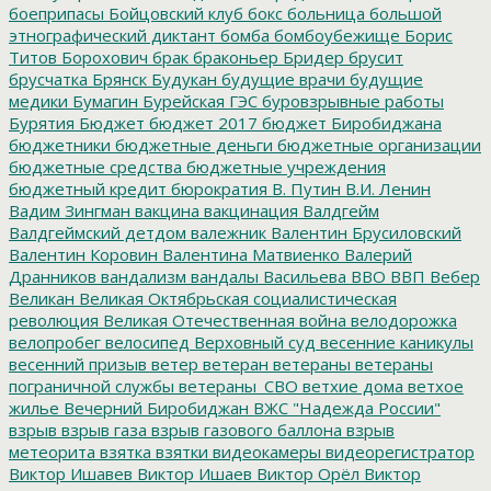
боеприпасы
Бойцовский клуб
бокс
больница
большой
этнографический диктант
бомба
бомбоубежище
Борис
Титов
Борохович
брак
браконьер
Бридер
брусит
брусчатка
Брянск
Будукан
будущие врачи
будущие
медики
Бумагин
Бурейская ГЭС
буровзрывные работы
Бурятия
Бюджет
бюджет 2017
бюджет Биробиджана
бюджетники
бюджетные деньги
бюджетные организации
бюджетные средства
бюджетные учреждения
бюджетный кредит
бюрократия
В. Путин
В.И. Ленин
Вадим Зингман
вакцина
вакцинация
Валдгейм
Валдгеймский детдом
валежник
Валентин Брусиловский
Валентин Коровин
Валентина Матвиенко
Валерий
Дранников
вандализм
вандалы
Васильева
ВВО
ВВП
Вебер
Великан
Великая Октябрьская социалистическая
революция
Великая Отечественная война
велодорожка
велопробег
велосипед
Верховный суд
весенние каникулы
весенний призыв
ветер
ветеран
ветераны
ветераны
пограничной службы
ветераны_СВО
ветхие дома
ветхое
жилье
Вечерний Биробиджан
ВЖС "Надежда России"
взрыв
взрыв газа
взрыв газового баллона
взрыв
метеорита
взятка
взятки
видеокамеры
видеорегистратор
Виктор Ишавев
Виктор Ишаев
Виктор Орёл
Виктор