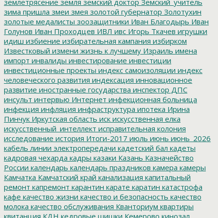
землетрясение
земля
земский доктор
Земский_учитель
зима пришла
змеи
змея
золотой губернатор
Золотухин
золотые медалисты
зоозащитники
Иван Благодырь
Иван
Голунов
Иван Проходцев
ИВЛ
ивс
Игорь Ткачев
игрушки
идиш
избиение
избирательная кампания
избирком
Известковый
измени жизнь к лучшему
Израиль
имена
импорт
инвалиды
инвестирование
инвестиции
инвестиционные проекты
индекс самоизоляции
индекс
человеческого развития
индексация
инновационное
развитие
иностранные государства
инспектор ДПС
инсульт
интервью
Интернет
инфекционная больница
инфекция
инфляция
инфраструктура
ипотека
Ирина
Пинчук
Иркутская область
иск
искусственная елка
искусственный_интеллект
исправительная колония
исследование
история
Итоги-2017
июль
июнь
июнь_2026
кабель линии электропередачи
кадетский бал
кадеты
кадровая чехарда
кадры
казаки
Казань
Казначейство
России
календарь
календарь праздников
камера
камеры
Камчатка
Камчатский край
канализация
капитальный
ремонт
капремонт
карантин
карате
каратин
катастрофа
кафе
качество жизни
качество и безопасность
качество
молока
качество обслуживания
Кванториум
квартиры
квитанция
КДН
кедровые шишки
Кемерово
кинозал