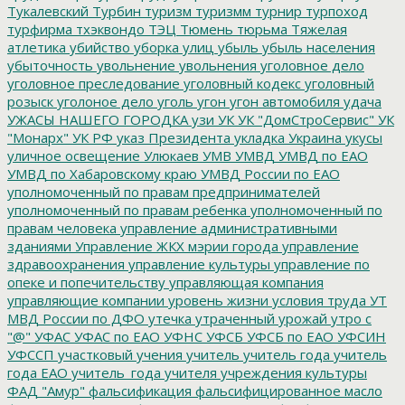
Тукалевский
Турбин
туризм
туризмм
турнир
турпоход
турфирма
тхэквондо
ТЭЦ
Тюмень
тюрьма
Тяжелая
атлетика
убийство
уборка улиц
убыль
убыль населения
убыточность
увольнение
увольнения
уголовное дело
уголовное преследование
уголовный кодекс
уголовный
розыск
уголоное дело
уголь
угон
угон автомобиля
удача
УЖАСЫ НАШЕГО ГОРОДКА
узи
УК
УК "ДомСтроСервис"
УК
"Монарх"
УК РФ
указ Президента
укладка
Украина
укусы
уличное освещение
Улюкаев
УМВ
УМВД
УМВД по ЕАО
УМВД по Хабаровскому краю
УМВД России по ЕАО
уполномоченный по правам предпринимателей
уполномоченный по правам ребенка
уполномоченный по
правам человека
управление административными
зданиями
Управление ЖКХ мэрии города
управление
здравоохранения
управление культуры
управление по
опеке и попечительству
управляющая компания
управляющие компании
уровень жизни
условия труда
УТ
МВД России по ДФО
утечка
утраченный урожай
утро с
"@"
УФАС
УФАС по ЕАО
УФНС
УФСБ
УФСБ по ЕАО
УФСИН
УФССП
участковый
учения
учитель
учитель года
учитель
года ЕАО
учитель_года
учителя
учреждения культуры
ФАД "Амур"
фальсификация
фальсифицированное масло