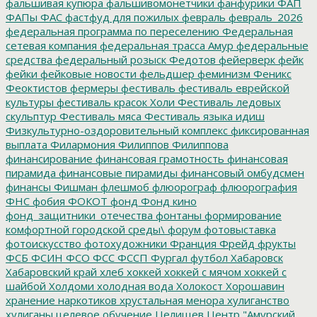
фальшивая купюра
фальшивомонетчики
фанфурики
ФАП
ФАПы
ФАС
фастфуд для пожилых
февраль
февраль_2026
федеральная программа по переселению
Федеральная
сетевая компания
федеральная трасса Амур
федеральные
средства
федеральный розыск
Федотов
фейерверк
фейк
фейки
фейковые новости
фельдшер
феминизм
Феникс
Феоктистов
фермеры
фестиваль
фестиваль еврейской
культуры
фестиваль красок Холи
Фестиваль ледовых
скульптур
Фестиваль мяса
Фестиваль языка идиш
Физкультурно-оздоровительный комплекс
фиксированная
выплата
Филармония
Филиппов
Филиппова
финансирование
финансовая грамотность
финансовая
пирамида
финансовые пирамиды
финансовый омбудсмен
финансы
Фишман
флешмоб
флюорограф
флюорография
ФНС
фобия
ФОКОТ
фонд
Фонд кино
фонд_защитники_отечества
фонтаны
формирование
комфортной городской среды\
форум
фотовыставка
фотоискусство
фотохудожники
Франция
Фрейд
фрукты
ФСБ
ФСИН
ФСО
ФСС
ФССП
Фургал
футбол
Хабаровск
Хабаровский край
хлеб
хоккей
хоккей с мячом
хоккей с
шайбой
Холдоми
холодная вода
Холокост
Хорошавин
хранение наркотиков
хрустальная менора
хулиганство
хулиганы
целевое обучение
Целищев
Центр "Амурский