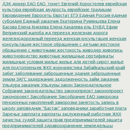
ДЭК
дюкер
ЕАО
ЕАО_тонет
Евгений Коростелев
еврейская
культура
еврейская_мудрость
еврейские традиции
Евровидение
Евросеть
Еврстат
ЕГЭ
Единая Россия
единая
субсидия
Единый заказчик
Екатерина Румянцева
Елена
Басова
Елена Князева
Елена Хахалева
ель
ЕНВД
Ефим
Вепринский
жалоба
жд переезд
железная дорога
железнодорожный переезд
женская кнсультация
женская
консультация
жестокое обращение с детьми
жестокое
обращение с животными
жестокость
живодер
живопись
животноводство
животные
жилищные сертификаты
жилищные условия
жилье
жилье для детей-сирот
жильё
для подтопленцев
ЖКХ
журналистика
Забайкальский край
забег
заболевание
заброшенные здания
заброшенные
земли
ЗАГС
задержание
задолженность
займ
заказник
Ульдура
заказник Ульдуры
закон
Законодательное
Собрание
законодательство
законопреокт
законопроект
законороект
Заксобрание
Заксобрание ЕАО
заморозка
пенсионных накоплений
заморозки
занятость
запись в
школу
заповедник "Бастак"
заповедники
заработная плата
Заречье
зарплата
зарплаты
заслуженный работник ЖКХ
зачистка_судей
защита прав предпринимателей
защита
предпринимателей
здравоохранение
земледельцы