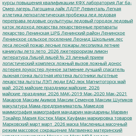
курсы повышения квалификации
КФХ
лаборатория
Лаг ба-
Омер
лагерь
Лагошина
лайк
ЛДПР
Левинталь
Легкая
атлетика
легкоатлетическая пробежка
лед
ледовая
переправа
ледовые скульптуры
ледовый городок
ледовый
каток
ледоход
лекарства
лекарственные препараты
лекарство
Ленинская ЦРБ
Ленинский район
Ленинское
Ленинское сельское поселение
Леонид Школьник
лес
леса
лесной пожар
лесные пожары
лесопилка
летние
каникулы
лето
лето_2026
лжетерроризм
лимон
литература
Лицей
лицей № 23
личный прием
логистический комплеск
ложный вызов
ложный донос
лотерея
лоукостер
лунное затмение
лучший спасатель
лыжная гонка
льготная ипотека
льготники
льготные
лекарства
льготы
ЛЭП
люди ЕАО
люк
Магнитогорск
май
май_2026
майские праздники
майские_2026
майские_праздники_2026
МАК-2019
Мак-2020
Мак-2021
Макаров
Максим Акимов
Максим Семенов
Максим Шупиков
макулатура
Мама-предприниматель
Мамедов
маммография
мамография
мандарин
мандарины
Марвин
Токайер
Мария Костюк
Марк Кауфман
маркировка товаров
Марковский
март
март_2026
маска
Масленица
масочный
режим
массовое сокращение
Матвиенко
материнский
капитал
маткапитал
Махинько
Маяк
МВД
медаль