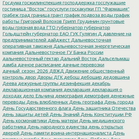
Госдума
госжилинспекция
господдержка
госслужащие
гостиница "Восток"
госуслуги
госхакупки
ГП "Фармация"
грабеж
град
граница
грант
график подвоза воды
график
работы
Григорий Волохов
Грипп
Грудинин
грунтовые
воды
грязная вода
ГТО
губернатор
губернатор
Гольдштейн
губернатор ЕАО
ГУК
Гулягин
Д
давление на
предпринимателей
дайджест
Дальневосточная
оперативная таможня
Дальневосточная энергетическая
компания
Дальневосточное ГУ Банка России
дальневосточный гектар
Дальний Восток
Дальсельмаш
дамба
дачное расписание
дачные перевозки
дачный_сезон_2026
ДВЖД
Движение общественный
контроль
двор
Дворы
ДГК
дебош
дебошир
дедовщина
Деева
дежурные группы
дезинфекция
декабрь
декларационная компания
декларация
декларация о
доходах
дело Ельчина
демография
демогрфия
денежные
переводы
День влюбленных
День географа
День города
День Государственного флага
День защитника Отечества
день защиты детей
День Знаний
День Конституции РФ
День космонавтики
День матери
День медицинского
работника
День народного единства
день открытых
дверей
День памяти воина-интернационалиста
День
памяти и скорби
День пионерии
День Победы
День