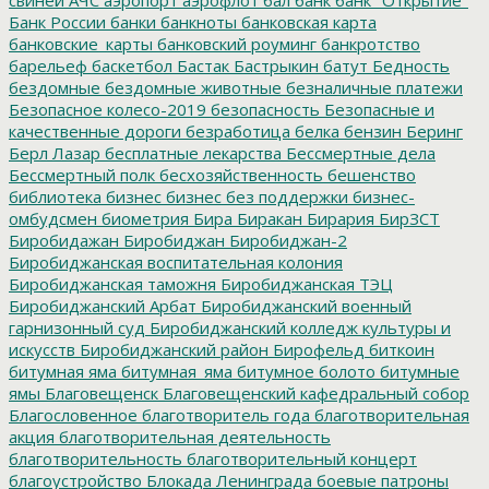
Банк России
банки
банкноты
банковская карта
банковские_карты
банковский роуминг
банкротство
барельеф
баскетбол
Бастак
Бастрыкин
батут
Бедность
бездомные
бездомные животные
безналичные платежи
Безопасное колесо-2019
безопасность
Безопасные и
качественные дороги
безработица
белка
бензин
Беринг
Берл Лазар
бесплатные лекарства
Бессмертные дела
Бессмертный полк
бесхозяйственность
бешенство
библиотека
бизнес
бизнес без поддержки
бизнес-
омбудсмен
биометрия
Бира
Биракан
Бирария
БирЗСТ
Биробидажан
Биробиджан
Биробиджан-2
Биробиджанская воспитательная колония
Биробиджанская таможня
Биробиджанская ТЭЦ
Биробиджанский Арбат
Биробиджанский военный
гарнизонный суд
Биробиджанский колледж культуры и
искусств
Биробиджанский район
Бирофельд
биткоин
битумная яма
битумная_яма
битумное болото
битумные
ямы
Благовещенск
Благовещенский кафедральный собор
Благословенное
благотворитель года
благотворительная
акция
благотворительная деятельность
благотворительность
благотворительный концерт
благоустройство
Блокада Ленинграда
боевые патроны