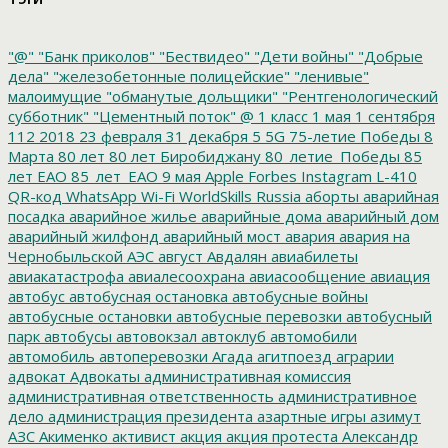
"@"
"Банк приколов"
"Бествидео"
"Дети войны"
"Добрые
дела"
"железобетонные полицейские"
"ленивые"
малоимущие
"обманутые дольщики"
"Рентгенологический
субботник"
"Цементный поток"
@
1 класс
1 мая
1 сентября
112
2018
23 февраля
31 декабря
5
5G
75-летие Победы
8
Марта
80 лет
80 лет Биробиджану
80_летие_Победы
85
лет ЕАО
85_лет_ЕАО
9 мая
Apple
Forbes
Instagram
L-410
QR-код
WhatsApp
Wi-Fi
WorldSkills Russia
аборты
аварийная
посадка
аварийное жилье
аварийные дома
аварийный дом
аварийный жилфонд
аварийный мост
авария
авария на
Чернобыльской АЭС
август
Авдалян
авиабилеты
авиакатастрофа
авиалесоохрана
авиасообщение
авиация
автобус
автобусная остановка
автобусные войны
автобусные остановки
автобусные перевозки
автобусный
парк
автобусы
автовокзал
автоклуб
автомобили
автомобиль
автоперевозки
Агада
агитпоезд
аграрии
адвокат
Адвокаты
административная комиссия
административная ответственность
административное
дело
администрация президента
азартные игры
азимут
АЗС
Акименко
активист
акция
акция протеста
Александр