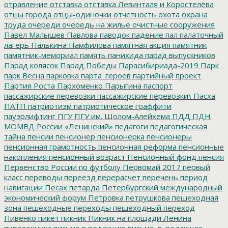
отравление
отставка
отставка Левинталя и Коростелёва
отцы города
отцы-одиночки
отчетность
охота
охрана
труда
очереди
очередь на жилье
очистные сооружения
Павел Малышев
Павлова
паводок
падение
пал
палаточный
лагерь
Палькина
Памфилова
памятная акция
памятник
памятник-мемориал
память
панихида
парад выпускников
Парад колясок
Парад Победы
Парасибириада-2019
Парк
парк Весна
парковка
парта_героев
партийный проект
Партия Роста
Пархоменко
Парыгина
паспорт
пассажирские перевозки
пассажирские перевозки\
Пасха
ПАТП
патриотизм
патриотическое граффити
пауэрлифтинг
ПГУ
ПГУ им. Шолом-Алейхема
ПДД
ПДН
МОМВД России «Ленинский»
педагоги
педагогическая
тайна
пенсии
пенсионер
пенсионерка
пенсионеры
пенсионная грамотность
пенсионная реформа
пенсионные
накопления
пенсионный возраст
Пенсионный фонд
пенсия
Первенство России по футболу
Первомай 2017
первый
класс
переводы
переезд
перерасчет
перечень
период
навигации
Песах
петарда
Петербургский международный
экономический форум
Петровка
петрушкова
пешеходная
зона
пешеходные переходы
пешеходный переход
Пивенко
пикет
пикник
Пикник на площади Ленина
пиротехника
письмо в редакцию
письмо_в_редакцию