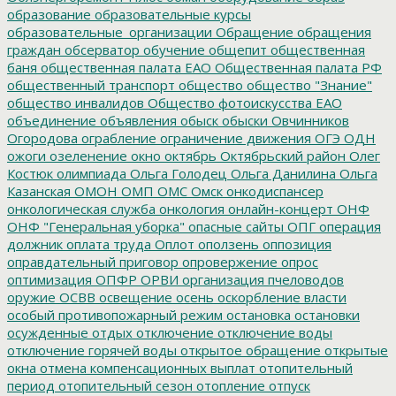
образование
образовательные курсы
образовательные_организации
Обращение
обращения
граждан
обсерватор
обучение
общепит
общественная
баня
общественная палата ЕАО
Общественная палата РФ
общественный транспорт
общество
общество "Знание"
общество инвалидов
Общество фотоискусства ЕАО
объединение
объявления
обыск
обыски
Овчинников
Огородова
ограбление
ограничение движения
ОГЭ
ОДН
ожоги
озеленение
окно
октябрь
Октябрьский район
Олег
Костюк
олимпиада
Ольга Голодец
Ольга Данилина
Ольга
Казанская
ОМОН
ОМП
ОМС
Омск
онкодиспансер
онкологическая служба
онкология
онлайн-концерт
ОНФ
ОНФ "Генеральная уборка"
опасные сайты
ОПГ
операция
должник
оплата труда
Оплот
оползень
оппозиция
оправдательный приговор
опровержение
опрос
оптимизация
ОПФР
ОРВИ
организация пчеловодов
оружие
ОСВВ
освещение
осень
оскорбление власти
особый противопожарный режим
остановка
остановки
осужденные
отдых
отключение
отключение воды
отключение горячей воды
открытое обращение
открытые
окна
отмена компенсационных выплат
отопительный
период
отопительный сезон
отопление
отпуск