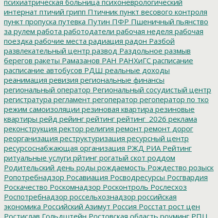
психиатрическая больница
психоневрологический
интернат
птичий грипп
Птичник
пункт весового контроля
пункт пропуска
путевка
Путин
ПФР
Пшеничный
пьянство
за рулем
работа
работодатели
рабочая неделя
рабочая
поездка
рабочие места
радиация
радон
Разбой
развлекательный центр
развод
Раздольное
размыв
берегов
ракеты
Рамазанов
РАН
РАНХиГС
расписание
расписание автобусов
РДШ
реальные доходы
реанимация
ревизия
региональные финансы
региональный оператор
Региональный сосудистый центр
регистратура
регламент
регоператор
регоператор по тко
режим самоизоляции
резиновая квартира
резиновые
квартиры
рейд
рейинг
рейтинг
рейтинг_2026
реклама
реконструкция
ректор
религия
ремонт
ремонт дорог
реорганизация
реструктуризация
ресурсный центр
ресурсоснабжающая организация
РЖД
РИА Рейтинг
ритуальные услуги
рйтинг
рогатый скот
роддом
Родительский день
роды
рождаемость
Рождество
розыск
Ропотребнадзор
Росавиация
Росводресурсы
Росгвардия
Роскачество
Роскомнадзор
Росконтроль
Рослесхоз
Роспотребнадзор
россельхознадзор
российская
экономика
Российский Азимут
Россия
Росстат
рост цен
Ростислав Гольдштейн
Ростовская область
роуминг
РПЦ