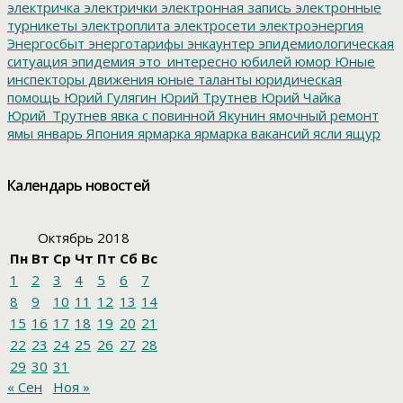
электричка
электрички
электронная запись
электронные
турникеты
электроплита
электросети
электроэнергия
Энергосбыт
энерготарифы
энкаунтер
эпидемиологическая
ситуация
эпидемия
это_интересно
юбилей
юмор
Юные
инспекторы движения
юные таланты
юридическая
помощь
Юрий Гулягин
Юрий Трутнев
Юрий Чайка
Юрий_Трутнев
явка с повинной
Якунин
ямочный ремонт
ямы
январь
Япония
ярмарка
ярмарка вакансий
ясли
ящур
Календарь новостей
Октябрь 2018
Пн
Вт
Ср
Чт
Пт
Сб
Вс
1
2
3
4
5
6
7
8
9
10
11
12
13
14
15
16
17
18
19
20
21
22
23
24
25
26
27
28
29
30
31
« Сен
Ноя »