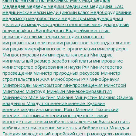
Медведев
медведь
медики
Медицина
медицина_ЕАО
медицинские маски
медицинский класс
медоборудование
медосмотр
медработники
медсестры
международная
делегация
международные отношения
международный
полумарафон «Биробиджан-Валдгейм»
местные
производители
метеорит
методика
мигранты
миграционная политика
миграционное законодательство
миграция
микрофинансовые_организации
миллиардеры
Минвостокразвития
минеральная вода
Минздрав
минимальный размер заработной платы
минирование
министерство образования и науки РФ
Министерство
просвещения
министр природных ресурсов
Министр
строительства и ЖКХ
Минобороны РФ
Минобрнауки
Минприроды
минпромторг
Минпросвещения
Минстрой
Минтранс
Минтруд
Минфин
Минэкономразвития
Минэнерго
МИР
митинг
Михаил Мишустин
Михаил Озимок
младенцы
Младушка
мнение
мнение_Кузовин
мнение_медицина
мнение_Райт
Мнение_Тиховский
мнение_экономика
мнения
многодетные семьи
многодетные_семьи
мобильная галерея
мобильная связь
мобильное приложение
модельная библиотека
Молодая
Гвардия
молодежный еврейский центр
молодежь
молоко