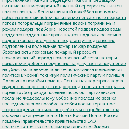
питание
план мероприятий
платный перекресток
Платон
плитка
площадь Ленина
пляжный волейбол
пневмония
побег из колонии
побои
повышение пенсионного возраста
погода
погорельцы
пограничные войска
пограничный
режим
подарки
подборка_новостей
подвал
подвоз воды
подделка
поддельные права
поджог
подпольное казино
подростковая преступность
подстанция
подтопление
подтопленцы
подъемные
пожар
Пожар
пожарная
безопасность
пожарные
пожарный кроссфит
пожароопасный период
пожароопасный сезон
пожары
поиск
поиск ребенка
покушение на дачу взятки
покушение
на убийство
полезное
полигон
поликлиника
полиомиелит
политехнический техникум
политические партии
полиция
Половинко
помойки
помощь
Понтонная переправа
порча
имущества
порыв
порыв водопровода
порыв теплотрассы
порыв трубопровода
посевная
поселок Партизанский
послание Федеральному Собранию
последние звонки
последний звонок
пособие
пособия
постинтернатное
сопровождение
посылка
потребители
потребительская
корзина
похищение
почта
Почта России
Почта_России
пошлины
правительство
правительство ЕАО
правительство РФ
праздник
праздники
праймериз