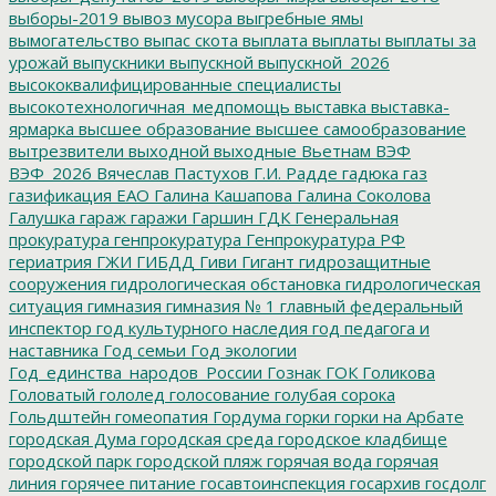
выборы-2019
вывоз мусора
выгребные ямы
вымогательство
выпас скота
выплата
выплаты
выплаты за
урожай
выпускники
выпускной
выпускной_2026
высококвалифицированные специалисты
высокотехнологичная_медпомощь
выставка
выставка-
ярмарка
высшее образование
высшее самообразование
вытрезвители
выходной
выходные
Вьетнам
ВЭФ
ВЭФ_2026
Вячеслав Пастухов
Г.И. Радде
гадюка
газ
газификация ЕАО
Галина Кашапова
Галина Соколова
Галушка
гараж
гаражи
Гаршин
ГДК
Генеральная
прокуратура
генпрокуратура
Генпрокуратура РФ
гериатрия
ГЖИ
ГИБДД
Гиви
Гигант
гидрозащитные
сооружения
гидрологическая обстановка
гидрологическая
ситуация
гимназия
гимназия № 1
главный федеральный
инспектор
год культурного наследия
год педагога и
наставника
Год семьи
Год экологии
Год_единства_народов_России
Гознак
ГОК
Голикова
Головатый
гололед
голосование
голубая сорока
Гольдштейн
гомеопатия
Гордума
горки
горки на Арбате
городская Дума
городская среда
городское кладбище
городской парк
городской пляж
горячая вода
горячая
линия
горячее питание
госавтоинспекция
госархив
госдолг