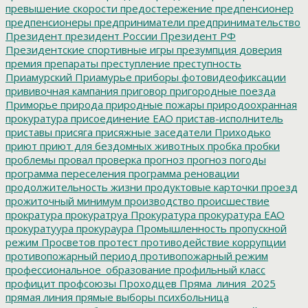
превышение скорости
предостережение
предпенсионер
предпенсионеры
предприниматели
предпринимательство
Президент
президент России
Президент РФ
Президентские спортивные игры
презумпция доверия
премия
препараты
преступление
преступность
Приамурский
Приамурье
приборы фотовидеофиксации
прививочная кампания
приговор
пригородные поезда
Приморье
природа
природные пожары
природоохранная
прокуратура
присоединение ЕАО
пристав-исполнитель
приставы
присяга
присяжные заседатели
Приходько
приют
приют для бездомных животных
пробка
пробки
проблемы
провал
проверка
прогноз
прогноз погоды
программа переселения
программа реновации
продолжительность жизни
продуктовые карточки
проезд
прожиточный минимум
производство
происшествие
прократура
прокуратруа
Прокуратура
прокуратура ЕАО
прокуратуура
прокураура
Промышленность
пропускной
режим
Просветов
протест
противодействие коррупции
противопожарный период
противопожарный режим
профессиональное_образование
профильный класс
профицит
профсоюзы
Проходцев
Пряма_линия_2025
прямая линия
прямые выборы
психбольница