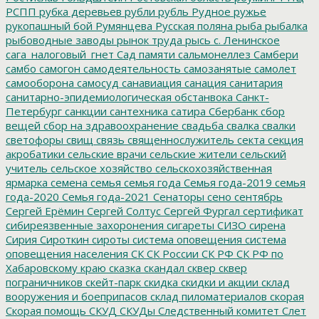
РСПП
рубка деревьев
рубли
рубль
Рудное
ружье
рукопашный бой
Румянцева
Русская поляна
рыба
рыбалка
рыбоводные заводы
рынок труда
рысь
с. Ленинское
сага_налоговый_гнет
Сад памяти
сальмонеллез
Самбери
самбо
самогон
самодеятельность
самозанятые
самолет
самооборона
самосуд
санавиация
санация
санитария
санитарно-эпидемиологическая обстанвока
Санкт-
Петербург
санкции
сантехника
сатира
Сбербанк
сбор
вещей
сбор на здравоохранение
свадьба
свалка
свалки
светофоры
свищ
связь
священнослужитель
секта
секция
акробатики
сельские врачи
сельские жители
сельский
учитель
сельское хозяйство
сельскохозяйственная
ярмарка
семена
семья
семья года
Семья года-2019
семья
года-2020
Семья года-2021
Сенаторы
сено
сентябрь
Сергей Ерёмин
Сергей Солтус
Сергей Фургал
сертификат
сибиреязвенные захоронения
сигареты
СИЗО
сирена
Сирия
Сироткин
сироты
система оповещения
система
оповещения населения
СК
СК России
СК РФ
СК РФ по
Хабаровскому краю
сказка
скандал
сквер
сквер
пограничников
скейт-парк
скидка
скидки и акции
склад
вооружения и боеприпасов
склад пиломатериалов
скорая
Скорая помощь
СКУД
СКУДы
Следственный комитет
Слет