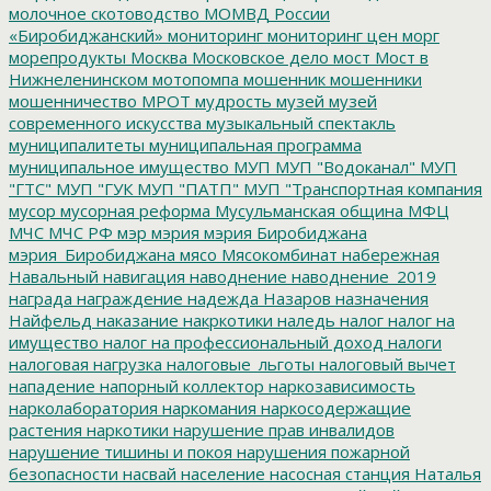
молочное скотоводство
МОМВД России
«Биробиджанский»
мониторинг
мониторинг цен
морг
морепродукты
Москва
Московское дело
мост
Мост в
Нижнеленинском
мотопомпа
мошенник
мошенники
мошенничество
МРОТ
мудрость
музей
музей
современного искусства
музыкальный спектакль
муниципалитеты
муниципальная программа
муниципальное имущество
МУП
МУП "Водоканал"
МУП
"ГТС"
МУП "ГУК
МУП "ПАТП"
МУП "Транспортная компания
мусор
мусорная реформа
Мусульманская община
МФЦ
МЧС
МЧС РФ
мэр
мэрия
мэрия Биробиджана
мэрия_Биробиджана
мясо
Мясокомбинат
набережная
Навальный
навигация
наводнение
наводнение_2019
награда
награждение
надежда
Назаров
назначения
Найфельд
наказание
накркотики
наледь
налог
налог на
имущество
налог на профессиональный доход
налоги
налоговая нагрузка
налоговые_льготы
налоговый вычет
нападение
напорный коллектор
наркозависимость
нарколаборатория
наркомания
наркосодержащие
растения
наркотики
нарушение прав инвалидов
нарушение тишины и покоя
нарушения пожарной
безопасности
насвай
население
насосная станция
Наталья