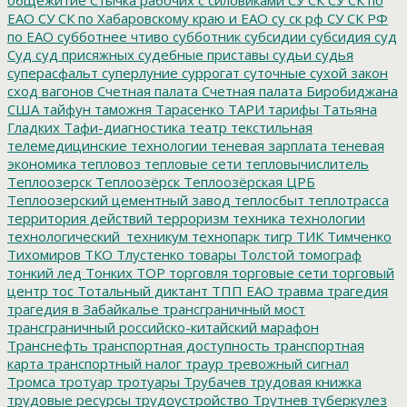
ЕАО
СУ СК по Хабаровскому краю и ЕАО
су ск рф
СУ СК РФ
по ЕАО
субботнее чтиво
субботник
субсидии
субсидия
суд
Суд
суд присяжных
судебные приставы
судьи
судья
суперасфальт
суперлуние
суррогат
суточные
сухой закон
сход вагонов
Счетная палата
Счетная палата Биробиджана
США
тайфун
таможня
Тарасенко
ТАРИ
тарифы
Татьяна
Гладких
Тафи-диагностика
театр
текстильная
телемедицинские технологии
теневая зарплата
теневая
экономика
тепловоз
тепловые сети
тепловычислитель
Теплоозерск
Теплоозёрск
Теплоозёрская ЦРБ
Теплоозерский цементный завод
теплосбыт
теплотрасса
территория действий
терроризм
техника
технологии
технологический_техникум
технопарк
тигр
ТИК
Тимченко
Тихомиров
ТКО
Тлустенко
товары
Толстой
томограф
тонкий лед
Тонких
ТОР
торговля
торговые сети
торговый
центр
тос
Тотальный диктант
ТПП ЕАО
травма
трагедия
трагедия в Забайкалье
трансграничный мост
трансграничный российско-китайский марафон
Транснефть
транспортная доступность
транспортная
карта
транспортный налог
траур
тревожный сигнал
Тромса
тротуар
тротуары
Трубачев
трудовая книжка
трудовые ресурсы
трудоустройство
Трутнев
туберкулез