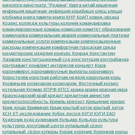
кинологи
кинотеатр "Родина"
Кирга
китай
кишечная
инфекция
кишечная_инфекция
кладбище
клещ
клещи
клубника
книга памяти
книги
КНР
КоАП
ковид-сводка
Кодекс
колледж культуры
колония
командировка
командировочные
комары
комиссия
комитет образования
коммуналка
коммунальная авария
коммунальные платежи
коммунальные услуги
компенсации
компенсационные
расходы
компенсация
комфортная городская среда
кондитерские изделия
конкурс
Конрад
Константин
Лазарев
конституционный суд
конституция
контрабанда
контрафакт
конфликт интересов
концерт
Корж
коронавирус
коронавирусные выплаты
коронаврус
Коростелев
короткая рабочая неделя
коррупция
корь
Косвинцев
космодром
космодром_Восточный
космос
котельная
Кочмар
КПРФ
КПСС
кража
кражи
красная икра
Краснодарский край
кредит
кредитная амнистия
кредитоспособность
Кремль
креозот
Крещение
кризис
Крик души
Криминал
Крым
крытый каток
крытый_каток
КСН
КТ-исследование
Кубок лосося
КУГИ
КУГИ ЕАО
Кудесник
кудо
кулинария
Кульдкр
Кульдур
культура
культурно досуговый центр
купальный сезон
купальный_сезон
купюры
Кураж
курение
Куренков
курсы