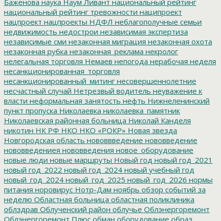
Баженова
наука
Наум Ливант
национальный рейтинг
национальный рейтинг тревожности
наципроект
нацпроект
нацпроекты
НДФЛ
неблагополучные семьи
недвижимость
недострои
независимая экспертиза
независимые сми
незаконная миграция
незаконная охота
незаконная рубка
незаконная_реклама
некролог
нелегальная торговля
Немаев
непогода
нерабочая неделя
несанкционированная_торговля
несанкционированный_митинг
несовершеннолетние
несчастный случай
Нетрезвый водитель
неуважение к
власти
неформальная занятость
нефть
Нижнеленинский
пункт пропуска
Николаевка
николаевка_памятник
Николаевская районная больница
Николай Канделя
никотин
НК РФ
НКО
НКО «РОКР»
Новая звезда
Новгородская область
нововвведение
нововведение
нововведениея
нововведения
новое_оборудование
новые люди
новые маршруты
Новый год
новый год_2021
новый год_2022
новый год_2024
новый учебный год
новый_год_2024
новый_год_2025
новый_год_2026
нормы
питания
норовирус
Нотр-Дам
ноябрь
обзор событий за
неделю
Областная больница
областная поликлиника
облздрав
Облученский район
облучье
Облэнергоремонт
Облэнергоремонт Плюс
обман
оборудование
образ