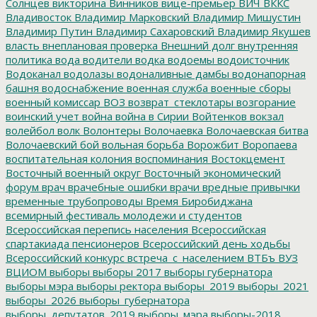
Солнцев
викторина
Винников
вице-премьер
ВИЧ
ВККС
Владивосток
Владимир Марковский
Владимир Мишустин
Владимир Путин
Владимир Сахаровский
Владимир Якушев
власть
внеплановая проверка
Внешний долг
внутренняя
политика
вода
водители
водка
водоемы
водоисточник
Водоканал
водолазы
водоналивные дамбы
водонапорная
башня
водоснабжение
военная служба
военные сборы
военный комиссар
ВОЗ
возврат_стеклотары
возгорание
воинский учет
война
война в Сирии
Войтенков
вокзал
волейбол
волк
Волонтеры
Волочаевка
Волочаевская битва
Волочаевский бой
вольная борьба
Ворожбит
Воропаева
воспитательная колония
воспоминания
Востокцемент
Восточный военный округ
Восточный экономический
форум
врач
врачебные ошибки
врачи
вредные привычки
временные трубопроводы
Время Биробиджана
всемирный фестиваль молодежи и студентов
Всероссийская перепись населения
Всероссийская
спартакиада пенсионеров
Всероссийский день ходьбы
Всероссийский конкурс
встреча_с_населением
ВТБъ
ВУЗ
ВЦИОМ
выборы
выборы 2017
выборы губернатора
выборы мэра
выборы ректора
выборы_2019
выборы_2021
выборы_2026
выборы_губернатора
выборы_депутатов_2019
выборы_мэра
выборы-2018