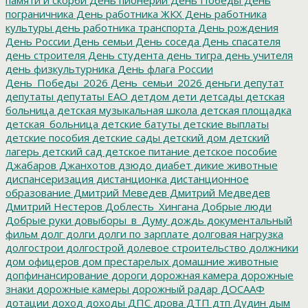
пограничника
День работника ЖКХ
День работника
культуры
день работника транспорта
День рождения
День России
День семьи
День соседа
День спасателя
день строителя
День студента
день тигра
день учителя
день физкультурника
День флага России
День_Победы_2026
День_семьи_2026
деньги
депутат
депутаты
депутаты ЕАО
детдом
дети
детсады
детская
больница
детская музыкальная школа
детская площадка
детская_больница
детские батуты
детские выплаты
детские пособия
детские сады
детский дом
детский
лагерь
детский сад
детское питание
детское пособие
Джабаров
Джанхотов
дзюдо
диабет
дикие животные
диспансеризация
дистанционка
дистанционное
образование
Дмитрий Меведев
Дмитрий Медведев
Дмитрий Нестеров
Доблесть_Хингана
Добрые люди
Добрые руки
довыборы_в_Думу
дождь
документальный
фильм
долг
долги
долги по зарплате
долговая нагрузка
долгострои
долгострой
долевое строительство
должники
дом офицеров
дом престарелых
домашние животные
допфинансирование
дороги
дорожная камера
дорожные
знаки
дорожные камеры
дорожный радар
ДОСААФ
дотации
доход
доходы
ДПС
дрова
ДТП
дтп
Дудин
дым