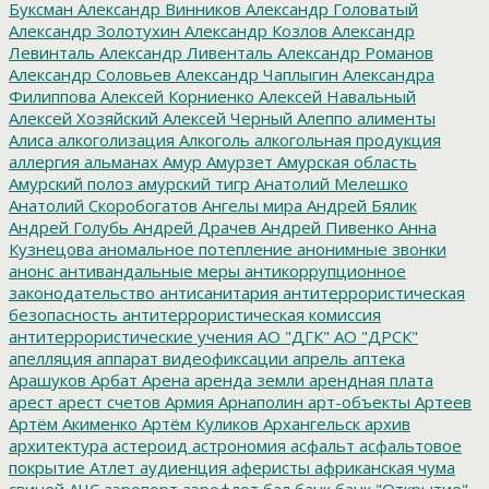
Буксман
Александр Винников
Александр Головатый
Александр Золотухин
Александр Козлов
Александр
Левинталь
Александр Ливенталь
Александр Романов
Александр Соловьев
Александр Чаплыгин
Александра
Филиппова
Алексей Корниенко
Алексей Навальный
Алексей Хозяйский
Алексей Черный
Алеппо
алименты
Алиса
алкоголизация
Алкоголь
алкогольная продукция
аллергия
альманах
Амур
Амурзет
Амурская область
Амурский полоз
амурский тигр
Анатолий Мелешко
Анатолий Скоробогатов
Ангелы мира
Андрей Бялик
Андрей Голубь
Андрей Драчев
Андрей Пивенко
Анна
Кузнецова
аномальное потепление
анонимные звонки
анонс
антивандальные меры
антикоррупционное
законодательство
антисанитария
антитеррористическая
безопасность
антитеррористическая комиссия
антитеррористические учения
АО "ДГК"
АО "ДРСК"
апелляция
аппарат видеофиксации
апрель
аптека
Арашуков
Арбат
Арена
аренда земли
арендная плата
арест
арест счетов
Армия
Арнаполин
арт-объекты
Артеев
Артём Акименко
Артём Куликов
Архангельск
архив
архитектура
астероид
астрономия
асфальт
асфальтовое
покрытие
Атлет
аудиенция
аферисты
африканская чума
свиней
АЧС
аэропорт
аэрофлот
бал
банк
банк "Открытие"