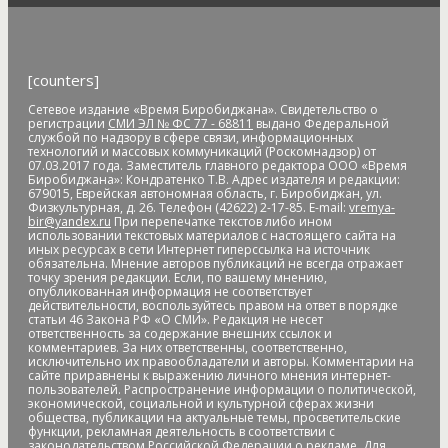
Артём Акименко
Артём Куликов
Архангельск
архив
архитектура
астероид
астрономия
асфальт
асфальтовое
покрытие
Атлет
аудиенция
аферисты
африканская чума
свиней
АЧС
аэропорт
аэрофлот
бал
банк
банк "Открытие"
[counters]
Банк России
банки
банкноты
банковская карта
Сетевое издание «Время Биробиджана». Свидетельство о
банковские_карты
банковский роуминг
банкротство
регистрации
СМИ ЭЛ № ФС 77 - 68811
выдано Федеральной
барельеф
баскетбол
Бастак
Бастрыкин
батут
Бедность
службой по надзору в сфере связи, информационных
технологий и массовых коммуникаций (Роскомнадзор) от
бездомные
бездомные животные
безналичные платежи
07.03.2017 года. Заместитель главного редактора ООО «Время
Безопасное колесо-2019
безопасность
Безопасные и
Биробиджана»: Кондратенко Т.В. Адрес издателя и редакции:
679015, Еврейская автономная область, г. Биробиджан, ул.
качественные дороги
безработица
белка
бензин
Беринг
Физкультурная, д. 26. Телефон (42622) 2-17-85. E-mail:
vremya-
bir@yandex.ru
При перепечатке текстов либо ином
Берл Лазар
бесплатные лекарства
Бессмертные дела
использовании текстовых материалов с настоящего сайта на
Бессмертный полк
бесхозяйственность
бешенство
иных ресурсах в сети Интернет гиперссылка на источник
обязательна. Мнение авторов публикаций не всегда отражает
библиотека
бизнес
бизнес без поддержки
бизнес-
точку зрения редакции. Если, по вашему мнению,
омбудсмен
биометрия
Бира
Биракан
Бирария
БирЗСТ
опубликованная информация не соответствует
действительности, воспользуйтесь правом на ответ в порядке
Биробидажан
Биробиджан
Биробиджан-2
статьи 46 Закона РФ «О СМИ». Редакция не несет
Биробиджанская воспитательная колония
ответственность за содержание внешних ссылок и
комментариев. За них ответственны, соответственно,
Биробиджанская таможня
Биробиджанская ТЭЦ
исключительно их правообладатели и авторы. Комментарии на
сайте приравнены к выражению личного мнения интернет-
Биробиджанский Арбат
Биробиджанский военный
пользователей. Распространение информации о политической,
гарнизонный суд
Биробиджанский колледж культуры и
экономической, социальной и культурной сферах жизни
общества, публикации на актуальные темы, просветительские
искусств
Биробиджанский район
Бирофельд
биткоин
функции, рекламная деятельность в соответствии с
битумная яма
битумная_яма
битумное болото
битумные
законодательством Российской Федерации о рекламе. Для