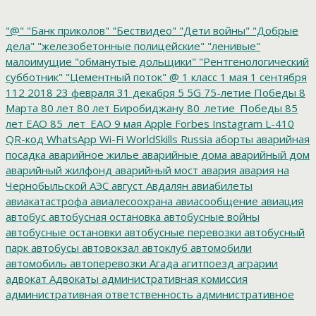
"@"
"Банк приколов"
"Бествидео"
"Дети войны"
"Добрые
дела"
"железобетонные полицейские"
"ленивые"
малоимущие
"обманутые дольщики"
"Рентгенологический
субботник"
"Цементный поток"
@
1 класс
1 мая
1 сентября
112
2018
23 февраля
31 декабря
5
5G
75-летие Победы
8
Марта
80 лет
80 лет Биробиджану
80_летие_Победы
85
лет ЕАО
85_лет_ЕАО
9 мая
Apple
Forbes
Instagram
L-410
QR-код
WhatsApp
Wi-Fi
WorldSkills Russia
аборты
аварийная
посадка
аварийное жилье
аварийные дома
аварийный дом
аварийный жилфонд
аварийный мост
авария
авария на
Чернобыльской АЭС
август
Авдалян
авиабилеты
авиакатастрофа
авиалесоохрана
авиасообщение
авиация
автобус
автобусная остановка
автобусные войны
автобусные остановки
автобусные перевозки
автобусный
парк
автобусы
автовокзал
автоклуб
автомобили
автомобиль
автоперевозки
Агада
агитпоезд
аграрии
адвокат
Адвокаты
административная комиссия
административная ответственность
административное
дело
администрация президента
азартные игры
азимут