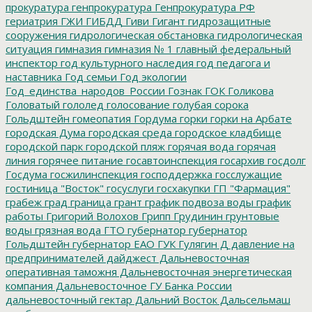
прокуратура
генпрокуратура
Генпрокуратура РФ
гериатрия
ГЖИ
ГИБДД
Гиви
Гигант
гидрозащитные
сооружения
гидрологическая обстановка
гидрологическая
ситуация
гимназия
гимназия № 1
главный федеральный
инспектор
год культурного наследия
год педагога и
наставника
Год семьи
Год экологии
Год_единства_народов_России
Гознак
ГОК
Голикова
Головатый
гололед
голосование
голубая сорока
Гольдштейн
гомеопатия
Гордума
горки
горки на Арбате
городская Дума
городская среда
городское кладбище
городской парк
городской пляж
горячая вода
горячая
линия
горячее питание
госавтоинспекция
госархив
госдолг
Госдума
госжилинспекция
господдержка
госслужащие
гостиница "Восток"
госуслуги
госхакупки
ГП "Фармация"
грабеж
град
граница
грант
график подвоза воды
график
работы
Григорий Волохов
Грипп
Грудинин
грунтовые
воды
грязная вода
ГТО
губернатор
губернатор
Гольдштейн
губернатор ЕАО
ГУК
Гулягин
Д
давление на
предпринимателей
дайджест
Дальневосточная
оперативная таможня
Дальневосточная энергетическая
компания
Дальневосточное ГУ Банка России
дальневосточный гектар
Дальний Восток
Дальсельмаш