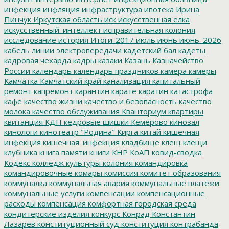
инфекция
инфляция
инфраструктура
ипотека
Ирина
Пинчук
Иркутская область
иск
искусственная елка
искусственный_интеллект
исправительная колония
исследование
история
Итоги-2017
июль
июнь
июнь_2026
кабель линии электропередачи
кадетский бал
кадеты
кадровая чехарда
кадры
казаки
Казань
Казначейство
России
календарь
календарь праздников
камера
камеры
Камчатка
Камчатский край
канализация
капитальный
ремонт
капремонт
карантин
карате
каратин
катастрофа
кафе
качество жизни
качество и безопасность
качество
молока
качество обслуживания
Кванториум
квартиры
квитанция
КДН
кедровые шишки
Кемерово
кинозал
кинологи
кинотеатр "Родина"
Кирга
китай
кишечная
инфекция
кишечная_инфекция
кладбище
клещ
клещи
клубника
книга памяти
книги
КНР
КоАП
ковид-сводка
Кодекс
колледж культуры
колония
командировка
командировочные
комары
комиссия
комитет образования
коммуналка
коммунальная авария
коммунальные платежи
коммунальные услуги
компенсации
компенсационные
расходы
компенсация
комфортная городская среда
кондитерские изделия
конкурс
Конрад
Константин
Лазарев
конституционный суд
конституция
контрабанда