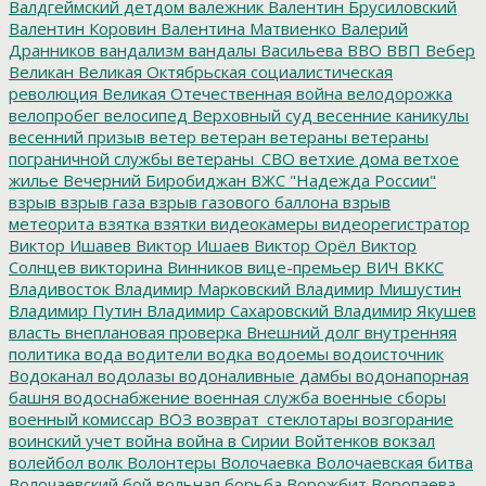
Валдгеймский детдом
валежник
Валентин Брусиловский
Валентин Коровин
Валентина Матвиенко
Валерий
Дранников
вандализм
вандалы
Васильева
ВВО
ВВП
Вебер
Великан
Великая Октябрьская социалистическая
революция
Великая Отечественная война
велодорожка
велопробег
велосипед
Верховный суд
весенние каникулы
весенний призыв
ветер
ветеран
ветераны
ветераны
пограничной службы
ветераны_СВО
ветхие дома
ветхое
жилье
Вечерний Биробиджан
ВЖС "Надежда России"
взрыв
взрыв газа
взрыв газового баллона
взрыв
метеорита
взятка
взятки
видеокамеры
видеорегистратор
Виктор Ишавев
Виктор Ишаев
Виктор Орёл
Виктор
Солнцев
викторина
Винников
вице-премьер
ВИЧ
ВККС
Владивосток
Владимир Марковский
Владимир Мишустин
Владимир Путин
Владимир Сахаровский
Владимир Якушев
власть
внеплановая проверка
Внешний долг
внутренняя
политика
вода
водители
водка
водоемы
водоисточник
Водоканал
водолазы
водоналивные дамбы
водонапорная
башня
водоснабжение
военная служба
военные сборы
военный комиссар
ВОЗ
возврат_стеклотары
возгорание
воинский учет
война
война в Сирии
Войтенков
вокзал
волейбол
волк
Волонтеры
Волочаевка
Волочаевская битва
Волочаевский бой
вольная борьба
Ворожбит
Воропаева