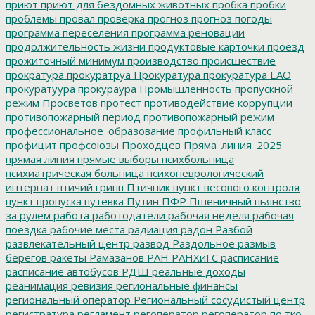
приют
приют для бездомных животных
пробка
пробки
проблемы
провал
проверка
прогноз
прогноз погоды
программа переселения
программа реновации
продолжительность жизни
продуктовые карточки
проезд
прожиточный минимум
производство
происшествие
прократура
прокуратруа
Прокуратура
прокуратура ЕАО
прокуратуура
прокураура
Промышленность
пропускной
режим
Просветов
протест
противодействие коррупции
противопожарный период
противопожарный режим
профессиональное_образование
профильный класс
профицит
профсоюзы
Проходцев
Пряма_линия_2025
прямая линия
прямые выборы
психбольница
психиатрическая больница
психоневрологический
интернат
птичий грипп
Птичник
пункт весового контроля
пункт пропуска
путевка
Путин
ПФР
Пшеничный
пьянство
за рулем
работа
работодатели
рабочая неделя
рабочая
поездка
рабочие места
радиация
радон
Разбой
развлекательный центр
развод
Раздольное
размыв
берегов
ракеты
Рамазанов
РАН
РАНХиГС
расписание
расписание автобусов
РДШ
реальные доходы
реанимация
ревизия
региональные финансы
региональный оператор
Региональный сосудистый центр
регистратура
регламент
регоператор
регоператор по тко