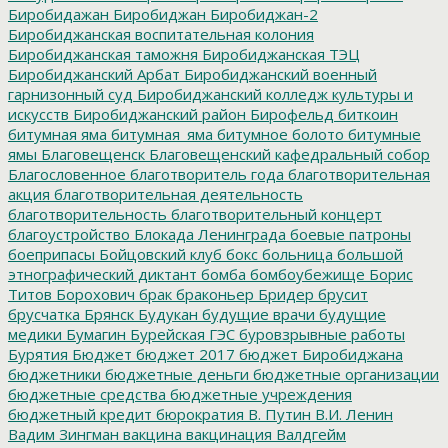
Биробидажан
Биробиджан
Биробиджан-2
Биробиджанская воспитательная колония
Биробиджанская таможня
Биробиджанская ТЭЦ
Биробиджанский Арбат
Биробиджанский военный
гарнизонный суд
Биробиджанский колледж культуры и
искусств
Биробиджанский район
Бирофельд
биткоин
битумная яма
битумная_яма
битумное болото
битумные
ямы
Благовещенск
Благовещенский кафедральный собор
Благословенное
благотворитель года
благотворительная
акция
благотворительная деятельность
благотворительность
благотворительный концерт
благоустройство
Блокада Ленинграда
боевые патроны
боеприпасы
Бойцовский клуб
бокс
больница
большой
этнографический диктант
бомба
бомбоубежище
Борис
Титов
Борохович
брак
браконьер
Бридер
брусит
брусчатка
Брянск
Будукан
будущие врачи
будущие
медики
Бумагин
Бурейская ГЭС
буровзрывные работы
Бурятия
Бюджет
бюджет 2017
бюджет Биробиджана
бюджетники
бюджетные деньги
бюджетные организации
бюджетные средства
бюджетные учреждения
бюджетный кредит
бюрократия
В. Путин
В.И. Ленин
Вадим Зингман
вакцина
вакцинация
Валдгейм