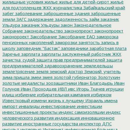
жилищные условия
жилье
жилье для детей-сирот
жильё
для подтопленцев
ЖКХ
журналистика
Забайкальский край
забег
заболевание
заброшенные здания
заброшенные
земли
ЗАГС
задержание
задолженность
займ
заказник
Ульдура
заказник Ульдуры
закон
Законодательное
Собрание
законодательство
законопреокт
законопроект
законороект
Заксобрание
Заксобрание ЕАО
заморозка
пенсионных накоплений
заморозки
занятость
запись в
школу
заповедник "Бастак"
заповедники
заработная плата
Заречье
зарплата
зарплаты
заслуженный работник ЖКХ
зачистка_судей
защита прав предпринимателей
защита
предпринимателей
здравоохранение
земледельцы
землетрясение
земля
земский доктор
Земский_учитель
зима пришла
змеи
змея
золотой губернатор
Золотухин
золотые медалисты
зоозащитники
Иван Благодырь
Иван
Голунов
Иван Проходцев
ИВЛ
ивс
Игорь Ткачев
игрушки
идиш
избиение
избирательная кампания
избирком
Известковый
измени жизнь к лучшему
Израиль
имена
импорт
инвалиды
инвестирование
инвестиции
инвестиционные проекты
индекс самоизоляции
индекс
человеческого развития
индексация
инновационное
развитие
иностранные государства
инспектор ДПС
инсульт
интервью
Интернет
инфекционная больница