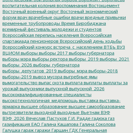
воспитательная колония
воспоминания
Востокцемент
Восточный военный округ
Восточный экономический
форум
врач
врачебные ошибки
врачи
вредные привычки
временные трубопроводы
Время Биробиджана
всемирный фестиваль молодежи и студентов
Всероссийская перепись населения
Всероссийская
спартакиада пенсионеров
Всероссийский день ходьбы
Всероссийский конкурс
встреча_с_населением
ВТБъ
ВУЗ
ВЦИОМ
выборы
выборы 2017
выборы губернатора
выборы мэра
выборы ректора
выборы_2019
выборы_2021
выборы_2026
выборы_губернатора
выборы_депутатов_2019
выборы_мэра
выборы-2018
выборы-2019
вывоз мусора
выгребные ямы
вымогательство
выпас скота
выплата
выплаты
выплаты за
урожай
выпускники
выпускной
выпускной_2026
высококвалифицированные специалисты
высокотехнологичная_медпомощь
выставка
выставка-
ярмарка
высшее образование
высшее самообразование
вытрезвители
выходной
выходные
Вьетнам
ВЭФ
ВЭФ_2026
Вячеслав Пастухов
Г.И. Радде
гадюка
газ
газификация ЕАО
Галина Кашапова
Галина Соколова
Галушка
гараж
гаражи
Гаршин
ГДК
Генеральная