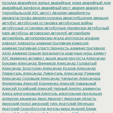
посадка
аварийное жилье
аварийные дома
аварийный дом
аварийный жилфонд
аварийный мост
авария
авария на
Чернобыльской АЭС
август
Авдалян
авиабилеты
авиакатастрофа
авиалесоохрана
авиасообщение
авиация
автобус
автобусная остановка
автобусные войны
автобусные остановки
автобусные перевозки
автобусный
парк
автобусы
автовокзал
автоклуб
автомобили
автомобиль
автоперевозки
Агада
агитпоезд
аграрии
адвокат
Адвокаты
административная комиссия
административная ответственность
административное
дело
администрация президента
азартные игры
азимут
АЗС
Акименко
активист
акция
акция протеста
Александр
Буксман
Александр Винников
Александр Головатый
Александр Золотухин
Александр Козлов
Александр
Левинталь
Александр Ливенталь
Александр Романов
Александр Соловьев
Александр Чаплыгин
Александра
Филиппова
Алексей Корниенко
Алексей Навальный
Алексей Хозяйский
Алексей Черный
Алеппо
алименты
Алиса
алкоголизация
Алкоголь
алкогольная продукция
аллергия
альманах
Амур
Амурзет
Амурская область
Амурский полоз
амурский тигр
Анатолий Мелешко
Анатолий Скоробогатов
Ангелы мира
Андрей Бялик