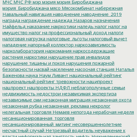
МЧС
МЧС РФ
мэр
мэрия
мэрия Биробиджана
мэрия_Биробиджана
мясо
Мясокомбинат
набережная
Навальный
навигация
наводнение
наводнение_2019
награда
награждение
надежда
Назаров
назначения
Найфельд
наказание
накркотики
наледь
налог
налог на
имущество
налог на профессиональный доход
налоги
налоговая нагрузка
налоговые_льготы
налоговый вычет
нападение
напорный коллектор
наркозависимость
нарколаборатория
наркомания
наркосодержащие
растения
наркотики
нарушение прав инвалидов
нарушение тишины и покоя
нарушения пожарной
безопасности
насвай
население
насосная станция
Наталья
Баженова
наука
Наум Ливант
национальный рейтинг
национальный рейтинг тревожности
наципроект
нацпроект
нацпроекты
НДФЛ
неблагополучные семьи
недвижимость
недострои
независимая экспертиза
независимые сми
незаконная миграция
незаконная охота
незаконная рубка
незаконная_реклама
некролог
нелегальная торговля
Немаев
непогода
нерабочая неделя
несанкционированная_торговля
несанкционированный_митинг
несовершеннолетние
несчастный случай
Нетрезвый водитель
неуважение к
власти
неформальная занятость
нефть
Нижнеленинский