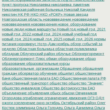
пункт пропуска
Николаевка
николаевка_памятник
Николаевская районная больница
Николай Канделя
никотин
НК РФ
НКО
НКО «РОКР»
Новая звезда
Новгородская область
нововвведение
нововведение
нововведениея
нововведения
новое_оборудование
новые люди
новые маршруты
Новый год
новый год_2021
новый год_2022
новый год_2024
новый учебный год
новый_год_2024
новый_год_2025
новый_год_2026
нормы
питания
норовирус
Нотр-Дам
ноябрь
обзор событий за
неделю
Областная больница
областная поликлиника
облздрав
Облученский район
облучье
Облэнергоремонт
Облэнергоремонт Плюс
обман
оборудование
образ
образование
образовательные курсы
образовательные_организации
Обращение
обращения
граждан
обсерватор
обучение
общепит
общественная
баня
общественная палата ЕАО
Общественная палата РФ
общественный транспорт
общество
общество "Знание"
общество инвалидов
Общество фотоискусства ЕАО
объединение
объявления
обыск
обыски
Овчинников
Огородова
ограбление
ограничение движения
ОГЭ
ОДН
ожоги
озеленение
окно
октябрь
Октябрьский район
Олег
Костюк
олимпиада
Ольга Голодец
Ольга Данилина
Ольга