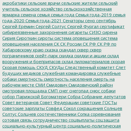
акробатики
сельские врачи
сельские жители
сельский
учитель
сельское хозяйство
сельскохозяйственная
ярмарка
семена
семья
семья года
Семья года-2019
семья
года-2020
Семья года-2021
Сенаторы
сено
сентябрь
Сергей Ерёмин
Сергей Солтус
Сергей Фургал
сертификат
сибиреязвенные захоронения
сигареты
СИЗО
сирена
Сирия
Сироткин
сироты
система оповещения
система
оповещения населения
СК
СК России
СК РФ
СК РФ по
Хабаровскому краю
сказка
скандал
сквер
сквер
пограничников
скейт-парк
скидка
скидки и акции
склад
вооружения и боеприпасов
склад пиломатериалов
скорая
Скорая помощь
СКУД
СКУДы
Следственный комитет
Слет
будущих медиков
служебная командировка
служебные
собаки
смертность
смертность населения
смерть на
рабочем месте
СМИ
Смидович
Смидовичский район
смотровая площадка
СМП
снег
снегопад
снюс
собаки
собор Парижской Богоматери
Собра
Собрание депутатов
Совет ветеранов
Совет Федерации
советские ГОСТы
советские зарплаты
Совфед
Сокол
сокращения
Солнцев
Солтус
Солцнев
соотечественники
Сопка
соревнования
сотовая связь
сотрудничество
соцвыплаты
соцзащита
социально-культурный центр
социально-политическая