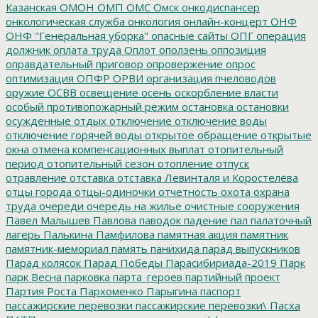
Казанская
ОМОН
ОМП
ОМС
Омск
онкодиспансер
онкологическая служба
онкология
онлайн-концерт
ОНФ
ОНФ "Генеральная уборка"
опасные сайты
ОПГ
операция
должник
оплата труда
Оплот
оползень
оппозиция
оправдательный приговор
опровержение
опрос
оптимизация
ОПФР
ОРВИ
организация пчеловодов
оружие
ОСВВ
освещение
осень
оскорбление власти
особый противопожарный режим
остановка
остановки
осужденные
отдых
отключение
отключение воды
отключение горячей воды
открытое обращение
открытые
окна
отмена компенсационных выплат
отопительный
период
отопительный сезон
отопление
отпуск
отравление
отставка
отставка Левинталя и Коростелёва
отцы города
отцы-одиночки
отчетность
охота
охрана
труда
очереди
очередь на жилье
очистные сооружения
Павел Малышев
Павлова
паводок
падение
пал
палаточный
лагерь
Палькина
Памфилова
памятная акция
памятник
памятник-мемориал
память
панихида
парад выпускников
Парад колясок
Парад Победы
Парасибириада-2019
Парк
парк Весна
парковка
парта_героев
партийный проект
Партия Роста
Пархоменко
Парыгина
паспорт
пассажирские перевозки
пассажирские перевозки\
Пасха