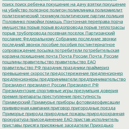
поиск
поиск ребенка
покушение на дачу взятки
покушение
на убийство
полезное
полигон
поликлиника
полиомиелит
политехнический техникум
политические партии
полиция
Половинко
помойки
помощь
Понтонная переправа
порча
имущества
порыв
порыв водопровода
порыв теплотрассы
порыв трубопровода
посевная
поселок Партизанский
послание Федеральному Собранию
последние звонки
последний звонок
пособие
пособия
постинтернатное
сопровождение
посылка
потребители
потребительская
корзина
похищение
почта
Почта России
Почта_России
пошлины
правительство
правительство ЕАО
правительство РФ
праздник
праздники
праймериз
превышение скорости
предостережение
предпенсионер
предпенсионеры
предприниматели
предпринимательство
Президент
президент России
Президент РФ
Президентские спортивные игры
презумпция доверия
премия
препараты
преступление
преступность
Приамурский
Приамурье
приборы фотовидеофиксации
прививочная кампания
приговор
пригородные поезда
Приморье
природа
природные пожары
природоохранная
прокуратура
присоединение ЕАО
пристав-исполнитель
приставы
присяга
присяжные заседатели
Приходько