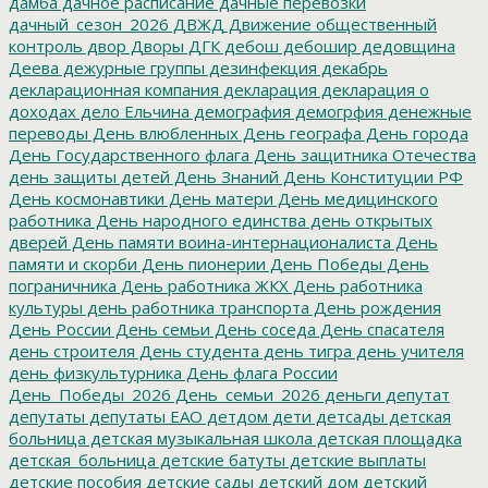
дамба
дачное расписание
дачные перевозки
дачный_сезон_2026
ДВЖД
Движение общественный
контроль
двор
Дворы
ДГК
дебош
дебошир
дедовщина
Деева
дежурные группы
дезинфекция
декабрь
декларационная компания
декларация
декларация о
доходах
дело Ельчина
демография
демогрфия
денежные
переводы
День влюбленных
День географа
День города
День Государственного флага
День защитника Отечества
день защиты детей
День Знаний
День Конституции РФ
День космонавтики
День матери
День медицинского
работника
День народного единства
день открытых
дверей
День памяти воина-интернационалиста
День
памяти и скорби
День пионерии
День Победы
День
пограничника
День работника ЖКХ
День работника
культуры
день работника транспорта
День рождения
День России
День семьи
День соседа
День спасателя
день строителя
День студента
день тигра
день учителя
день физкультурника
День флага России
День_Победы_2026
День_семьи_2026
деньги
депутат
депутаты
депутаты ЕАО
детдом
дети
детсады
детская
больница
детская музыкальная школа
детская площадка
детская_больница
детские батуты
детские выплаты
детские пособия
детские сады
детский дом
детский