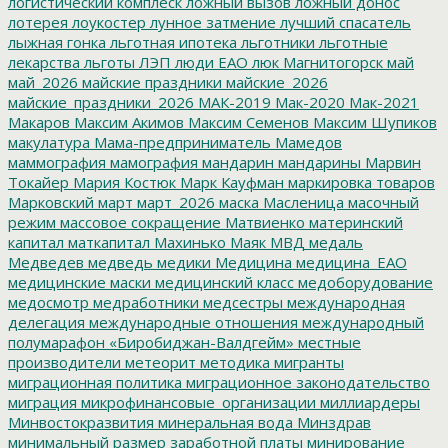
логистический комплеск
ложный вызов
ложный донос
лотерея
лоукостер
лунное затмение
лучший спасатель
лыжная гонка
льготная ипотека
льготники
льготные
лекарства
льготы
ЛЭП
люди ЕАО
люк
Магнитогорск
май
май_2026
майские праздники
майские_2026
майские_праздники_2026
МАК-2019
Мак-2020
Мак-2021
Макаров
Максим Акимов
Максим Семенов
Максим Шупиков
макулатура
Мама-предприниматель
Мамедов
маммография
мамография
мандарин
мандарины
Марвин
Токайер
Мария Костюк
Марк Кауфман
маркировка товаров
Марковский
март
март_2026
маска
Масленица
масочный
режим
массовое сокращение
Матвиенко
материнский
капитал
маткапитал
Махинько
Маяк
МВД
медаль
Медведев
медведь
медики
Медицина
медицина_ЕАО
медицинские маски
медицинский класс
медоборудование
медосмотр
медработники
медсестры
международная
делегация
международные отношения
международный
полумарафон «Биробиджан-Валдгейм»
местные
производители
метеорит
методика
мигранты
миграционная политика
миграционное законодательство
миграция
микрофинансовые_организации
миллиардеры
Минвостокразвития
минеральная вода
Минздрав
минимальный размер заработной платы
минирование