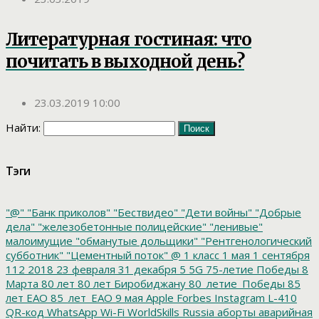
Литературная гостиная: что
почитать в выходной день?
23.03.2019 10:00
Найти:
Тэги
"@"
"Банк приколов"
"Бествидео"
"Дети войны"
"Добрые
дела"
"железобетонные полицейские"
"ленивые"
малоимущие
"обманутые дольщики"
"Рентгенологический
субботник"
"Цементный поток"
@
1 класс
1 мая
1 сентября
112
2018
23 февраля
31 декабря
5
5G
75-летие Победы
8
Марта
80 лет
80 лет Биробиджану
80_летие_Победы
85
лет ЕАО
85_лет_ЕАО
9 мая
Apple
Forbes
Instagram
L-410
QR-код
WhatsApp
Wi-Fi
WorldSkills Russia
аборты
аварийная