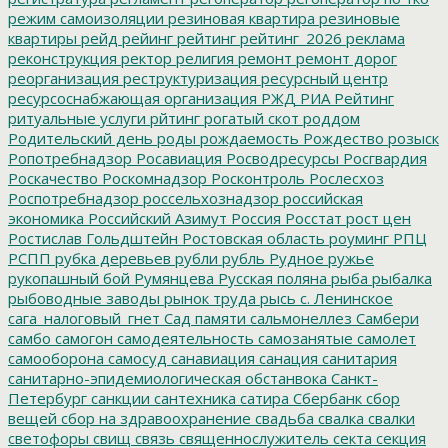
режим самоизоляции
резиновая квартира
резиновые
квартиры
рейд
рейинг
рейтинг
рейтинг_2026
реклама
реконструкция
ректор
религия
ремонт
ремонт дорог
реорганизация
реструктуризация
ресурсный центр
ресурсоснабжающая организация
РЖД
РИА Рейтинг
ритуальные услуги
рйтинг
рогатый скот
роддом
Родительский день
роды
рождаемость
Рождество
розыск
Ропотребнадзор
Росавиация
Росводресурсы
Росгвардия
Роскачество
Роскомнадзор
Росконтроль
Рослесхоз
Роспотребнадзор
россельхознадзор
российская
экономика
Российский Азимут
Россия
Росстат
рост цен
Ростислав Гольдштейн
Ростовская область
роуминг
РПЦ
РСПП
рубка деревьев
рубли
рубль
Рудное
ружье
рукопашный бой
Румянцева
Русская поляна
рыба
рыбалка
рыбоводные заводы
рынок труда
рысь
с. Ленинское
сага_налоговый_гнет
Сад памяти
сальмонеллез
Самбери
самбо
самогон
самодеятельность
самозанятые
самолет
самооборона
самосуд
санавиация
санация
санитария
санитарно-эпидемиологическая обстанвока
Санкт-
Петербург
санкции
сантехника
сатира
Сбербанк
сбор
вещей
сбор на здравоохранение
свадьба
свалка
свалки
светофоры
свищ
связь
священнослужитель
секта
секция