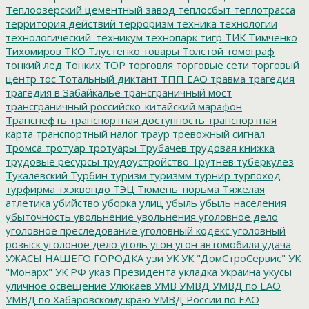
Теплоозерский цементный завод
теплосбыт
теплотрасса
территория действий
терроризм
техника
технологии
технологический_техникум
технопарк
тигр
ТИК
Тимченко
Тихомиров
ТКО
Тлустенко
товары
Толстой
томограф
тонкий лед
Тонких
ТОР
торговля
торговые сети
торговый
центр
тос
Тотальный диктант
ТПП ЕАО
травма
трагедия
трагедия в Забайкалье
трансграничный мост
трансграничный российско-китайский марафон
Транснефть
транспортная доступность
транспортная
карта
транспортный налог
траур
тревожный сигнал
Тромса
тротуар
тротуары
Трубачев
трудовая книжка
трудовые ресурсы
трудоустройство
Трутнев
туберкулез
Тукалевский
Турбин
туризм
туризмм
турнир
турпоход
турфирма
тхэквондо
ТЭЦ
Тюмень
тюрьма
Тяжелая
атлетика
убийство
уборка улиц
убыль
убыль населения
убыточность
увольнение
увольнения
уголовное дело
уголовное преследование
уголовный кодекс
уголовный
розыск
уголоное дело
уголь
угон
угон автомобиля
удача
УЖАСЫ НАШЕГО ГОРОДКА
узи
УК
УК "ДомСтроСервис"
УК
"Монарх"
УК РФ
указ Президента
укладка
Украина
укусы
уличное освещение
Улюкаев
УМВ
УМВД
УМВД по ЕАО
УМВД по Хабаровскому краю
УМВД России по ЕАО