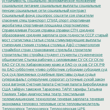
устойчивость
социально-экономическое положение
социальное питание
социальные выплаты
социальные
пенсии
социальные сети
социальный контракт
Социальный фонд
соцопрос
соцсети
соя
спасатели
спасение
спецтранспорт
СПИД
спорт
спортивная
акробатика
спортивная площадка
спорткомплекс
Справедливая Россия
справка
справки
СПЧ
среднее
образование
средняя зарплата
срок годности
СССР
старый
мост
статистика
статья
стела
стимулирующие выплаты
стипендия
стихия
столица
столица ДфО
стоматология
страйкбол
страх
страхование
стрельба
строители
строительство
стройка
студент
студенты
студенческое
общежитие
Стычка рабочих с силовиками
СУ СК
СУ СК по
ЕАО
СУ СК по Хабаровскому краю и ЕАО
су ск рф
СУ СК РФ
по ЕАО
субботнее чтиво
субботник
субсидии
субсидия
суд
Суд
суд присяжных
судебные приставы
судьи
судья
суперасфальт
суперлуние
суррогат
суточные
сухой закон
сход вагонов
Счетная палата
Счетная палата Биробиджана
США
тайфун
таможня
Тарасенко
ТАРИ
тарифы
Татьяна
Гладких
Тафи-диагностика
театр
текстильная
телемедицинские технологии
теневая зарплата
теневая
экономика
тепловоз
тепловые сети
тепловычислитель
Теплоозёрск
Теплоозерск
Теплоозёрская ЦРБ