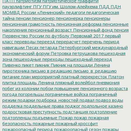
ПАТП
патриотизм
патриотическое граффити
пауэрлифтинг
ПГУ
ПГУ им. Шолом-Алейхема
ПДД
ПДН
МОМВД России «Ленинский»
педагоги
педагогическая
тайна
пенсии
пенсионер
пенсионерка
пенсионеры
пенсионная грамотность
пенсионная реформа
пенсионные
накопления
пенсионный возраст
Пенсионный фонд
пенсия
Первенство России по футболу
Первомай 2017
первый
класс
переводы
переезд
перерасчет
перечень
период
навигации
Песах
петарда
Петербургский международный
экономический форум
Петровка
петрушкова
пешеходная
зона
пешеходные переходы
пешеходный переход
Пивенко
пикет
пикник
Пикник на площади Ленина
пиротехника
письмо в редакцию
письмо_в_редакцию
питание
план мероприятий
платный перекресток
Платон
плитка
площадь Ленина
пляжный волейбол
пневмония
побег из колонии
побои
повышение пенсионного возраста
погода
погорельцы
пограничные войска
пограничный
режим
подарки
подборка_новостей
подвал
подвоз воды
подделка
поддельные права
поджог
подпольное казино
подростковая преступность
подстанция
подтопление
подтопленцы
подъемные
Пожар
пожар
пожарная
безопасность
пожарные
пожарный кроссфит
пожароопасный период
пожароопасный сезон
пожары