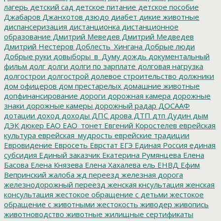
лагерь
детский сад
детское питание
детское пособие
Джабаров
Джанхотов
дзюдо
диабет
дикие животные
диспансеризация
дистанционка
дистанционное
образование
Дмитрий Меведев
Дмитрий Медведев
Дмитрий Нестеров
Доблесть_Хингана
Добрые люди
Добрые руки
довыборы_в_Думу
дождь
документальный
фильм
долг
долги
долги по зарплате
долговая нагрузка
долгострои
долгострой
долевое строительство
должники
дом офицеров
дом престарелых
домашние животные
допфинансирование
дороги
дорожная камера
дорожные
знаки
дорожные камеры
дорожный радар
ДОСААФ
дотации
доход
доходы
ДПС
дрова
ДТП
дтп
Дудин
дым
ДЭК
дюкер
ЕАО
ЕАО_тонет
Евгений Коростелев
еврейская
культура
еврейская_мудрость
еврейские традиции
Евровидение
Евросеть
Еврстат
ЕГЭ
Единая Россия
единая
субсидия
Единый заказчик
Екатерина Румянцева
Елена
Басова
Елена Князева
Елена Хахалева
ель
ЕНВД
Ефим
Вепринский
жалоба
жд переезд
железная дорога
железнодорожный переезд
женская кнсультация
женская
консультация
жестокое обращение с детьми
жестокое
обращение с животными
жестокость
живодер
живопись
животноводство
животные
жилищные сертификаты