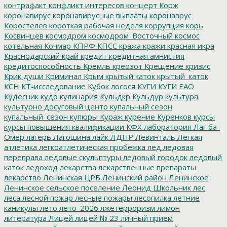
контрафакт
конфликт интересов
концерт
Корж
коронавирус
коронавирусные выплаты
коронаврус
Коростелев
короткая рабочая неделя
коррупция
корь
Косвинцев
космодром
космодром_Восточный
космос
котельная
Кочмар
КПРФ
КПСС
кража
кражи
красная икра
Краснодарский край
кредит
кредитная амнистия
кредитоспособность
Кремль
креозот
Крещение
кризис
Крик души
Криминал
Крым
крытый каток
крытый_каток
КСН
КТ-исследование
Кубок лосося
КУГИ
КУГИ ЕАО
Кудесник
кудо
кулинария
Кульдкр
Кульдур
культура
культурно досуговый центр
купальный сезон
купальный_сезон
купюры
Кураж
курение
Куренков
курсы
курсы повышения квалификации
КФХ
лаборатория
Лаг ба-
Омер
лагерь
Лагошина
лайк
ЛДПР
Левинталь
Легкая
атлетика
легкоатлетическая пробежка
лед
ледовая
переправа
ледовые скульптуры
ледовый городок
ледовый
каток
ледоход
лекарства
лекарственные препараты
лекарство
Ленинская ЦРБ
Ленинский район
Ленинское
Ленинское сельское поселение
Леонид Школьник
лес
леса
лесной пожар
лесные пожары
лесопилка
летние
каникулы
лето
лето_2026
лжетерроризм
лимон
литература
Лицей
лицей № 23
личный прием