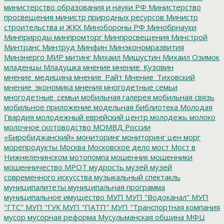
министерство образования и науки РФ
Министерство
просвещения
министр природных ресурсов
Министр
строительства и ЖКХ
Минобороны РФ
Минобрнауки
Минприроды
минпромторг
Минпросвещения
Минстрой
Минтранс
Минтруд
Минфин
Минэкономразвития
Минэнерго
МИР
митинг
Михаил Мишустин
Михаил Озимок
младенцы
Младушка
мнение
мнение_Кузовин
мнение_медицина
мнение_Райт
Мнение_Тиховский
мнение_экономика
мнения
многодетные семьи
многодетные_семьи
мобильная галерея
мобильная связь
мобильное приложение
модельная библиотека
Молодая
Гвардия
молодежный еврейский центр
молодежь
молоко
молочное скотоводство
МОМВД России
«Биробиджанский»
мониторинг
мониторинг цен
морг
морепродукты
Москва
Московское дело
мост
Мост в
Нижнеленинском
мотопомпа
мошенник
мошенники
мошенничество
МРОТ
мудрость
музей
музей
современного искусства
музыкальный спектакль
муниципалитеты
муниципальная программа
муниципальное имущество
МУП
МУП "Водоканал"
МУП
"ГТС"
МУП "ГУК
МУП "ПАТП"
МУП "Транспортная компания
мусор
мусорная реформа
Мусульманская община
МФЦ