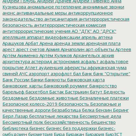
Андрей Голубь
Андрей Драчев
Андрей Пивенко
Анна
Кузнецова
аномальное потепление
анонимные звонки
анонс
антивандальные меры
антикоррупционное
законодательство
антисанитария
антитеррористическая
безопасность
антитеррористическая комиссия
антитеррористические учения
АО "ДГК"
АО "ДРСК"
апелляция
аппарат видеофиксации
апрель
аптека
Арашуков
Арбат
Арена
аренда земли
арендная плата
арест
арест счетов
Армия
Арнаполин
арт-объекты
Артеев
Артём Акименко
Артём Куликов
Архангельск
архив
архитектура
астероид
астрономия
асфальт
асфальтовое
покрытие
Атлет
аудиенция
аферисты
африканская чума
свиней
АЧС
аэропорт
аэрофлот
бал
банк
банк "Открытие"
Банк России
банки
банкноты
банковская карта
банковские_карты
банковский роуминг
банкротство
барельеф
баскетбол
Бастак
Бастрыкин
батут
Бедность
бездомные
бездомные животные
безналичные платежи
Безопасное колесо-2019
безопасность
Безопасные и
качественные дороги
безработица
белка
бензин
Беринг
Берл Лазар
бесплатные лекарства
Бессмертные дела
Бессмертный полк
бесхозяйственность
бешенство
библиотека
бизнес
бизнес без поддержки
бизнес-
омбудсмен
биометрия
Бира
Биракан
Бирария
БирЗСТ