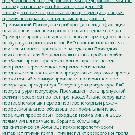
предпенсионеры
предприниматели
предпринимательство
Президент
президент России
Президент РФ
Президентские спортивные игры
презумпция доверия
премия
препараты
преступление
преступность
Приамурский
Приамурье
приборы фотовидеофиксации
прививочная кампания
приговор
пригородные поезда
Приморье
природа
природные пожары
природоохранная
прокуратура
присоединение ЕАО
пристав-исполнитель
приставы
присяга
присяжные заседатели
Приходько
приют
приют для бездомных животных
пробка
пробки
проблемы
провал
проверка
прогноз
прогноз погоды
программа переселения
программа реновации
продолжительность жизни
продуктовые карточки
проезд
прожиточный минимум
производство
происшествие
прократура
прокуратруа
Прокуратура
прокуратура ЕАО
прокуратуура
прокураура
Промышленность
пропускной
режим
Просветов
протест
противодействие коррупции
противопожарный период
противопожарный режим
профессиональное_образование
профильный класс
профицит
профсоюзы
Проходцев
Пряма_линия_2025
прямая линия
прямые выборы
психбольница
психиатрическая больница
психоневрологический
интернат
птичий грипп
Птичник
пункт весового контроля