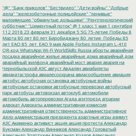
"@"
"Банк приколов"
"Бествидео"
"Дети войны"
"Добрые
дела"
"железобетонные полицейские"
"ленивые"
малоимущие
"обманутые дольщики"
"Рентгенологический
субботник"
"Цементный поток"
@
1 класс
1 мая
1 сентября
112
2018
23 февраля
31 декабря
5
5G
75-летие Победы
8
Марта
80 лет
80 лет Биробиджану
80_летие_Победы
85
лет ЕАО
85_лет_ЕАО
9 мая
Apple
Forbes
Instagram
L-410
QR-код
WhatsApp
Wi-Fi
WorldSkills Russia
аборты
аварийная
посадка
аварийное жилье
аварийные дома
аварийный дом
аварийный жилфонд
аварийный мост
авария
авария на
Чернобыльской АЭС
август
Авдалян
авиабилеты
авиакатастрофа
авиалесоохрана
авиасообщение
авиация
автобус
автобусная остановка
автобусные войны
автобусные остановки
автобусные перевозки
автобусный
парк
автобусы
автовокзал
автоклуб
автомобили
автомобиль
автоперевозки
Агада
агитпоезд
аграрии
адвокат
Адвокаты
административная комиссия
административная ответственность
административное
дело
администрация президента
азартные игры
азимут
АЗС
Акименко
активист
акция
акция протеста
Александр
Буксман
Александр Винников
Александр Головатый
Александр Золотухин
Александр Козлов
Александр