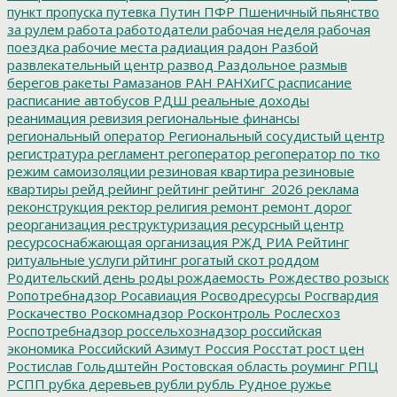
пункт пропуска
путевка
Путин
ПФР
Пшеничный
пьянство
за рулем
работа
работодатели
рабочая неделя
рабочая
поездка
рабочие места
радиация
радон
Разбой
развлекательный центр
развод
Раздольное
размыв
берегов
ракеты
Рамазанов
РАН
РАНХиГС
расписание
расписание автобусов
РДШ
реальные доходы
реанимация
ревизия
региональные финансы
региональный оператор
Региональный сосудистый центр
регистратура
регламент
регоператор
регоператор по тко
режим самоизоляции
резиновая квартира
резиновые
квартиры
рейд
рейинг
рейтинг
рейтинг_2026
реклама
реконструкция
ректор
религия
ремонт
ремонт дорог
реорганизация
реструктуризация
ресурсный центр
ресурсоснабжающая организация
РЖД
РИА Рейтинг
ритуальные услуги
рйтинг
рогатый скот
роддом
Родительский день
роды
рождаемость
Рождество
розыск
Ропотребнадзор
Росавиация
Росводресурсы
Росгвардия
Роскачество
Роскомнадзор
Росконтроль
Рослесхоз
Роспотребнадзор
россельхознадзор
российская
экономика
Российский Азимут
Россия
Росстат
рост цен
Ростислав Гольдштейн
Ростовская область
роуминг
РПЦ
РСПП
рубка деревьев
рубли
рубль
Рудное
ружье