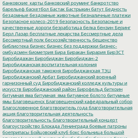
банковские_карты
банковский роуминг
банкротство
барельеф
баскетбол
Бастак
Бастрыкин
батут
Бедность
бездомные
бездомные животные
безналичные платежи
Безопасное колесо-2019
безопасность
Безопасные и
качественные дороги
безработица
белка
бензин
Беринг
Берл Лазар
бесплатные лекарства
Бессмертные дела
Бессмертный полк
бесхозяйственность
бешенство
библиотека
бизнес
бизнес без поддержки
бизнес-
омбудсмен
биометрия
Бира
Биракан
Бирария
БирЗСТ
Биробидажан
Биробиджан
Биробиджан-2
Биробиджанская воспитательная колония
Биробиджанская таможня
Биробиджанская ТЭЦ
Биробиджанский Арбат
Биробиджанский военный
гарнизонный суд
Биробиджанский колледж культуры и
искусств
Биробиджанский район
Бирофельд
биткоин
битумная яма
битумная_яма
битумное болото
битумные
ямы
Благовещенск
Благовещенский кафедральный собор
Благословенное
благотворитель года
благотворительная
акция
благотворительная деятельность
благотворительность
благотворительный концерт
благоустройство
Блокада Ленинграда
боевые патроны
боеприпасы
Бойцовский клуб
бокс
больница
большой