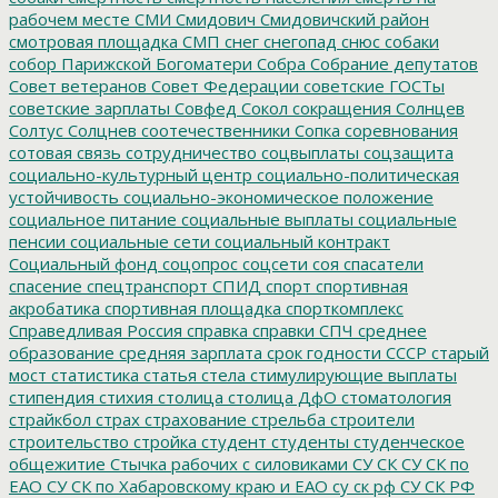
рабочем месте
СМИ
Смидович
Смидовичский район
смотровая площадка
СМП
снег
снегопад
снюс
собаки
собор Парижской Богоматери
Собра
Собрание депутатов
Совет ветеранов
Совет Федерации
советские ГОСТы
советские зарплаты
Совфед
Сокол
сокращения
Солнцев
Солтус
Солцнев
соотечественники
Сопка
соревнования
сотовая связь
сотрудничество
соцвыплаты
соцзащита
социально-культурный центр
социально-политическая
устойчивость
социально-экономическое положение
социальное питание
социальные выплаты
социальные
пенсии
социальные сети
социальный контракт
Социальный фонд
соцопрос
соцсети
соя
спасатели
спасение
спецтранспорт
СПИД
спорт
спортивная
акробатика
спортивная площадка
спорткомплекс
Справедливая Россия
справка
справки
СПЧ
среднее
образование
средняя зарплата
срок годности
СССР
старый
мост
статистика
статья
стела
стимулирующие выплаты
стипендия
стихия
столица
столица ДфО
стоматология
страйкбол
страх
страхование
стрельба
строители
строительство
стройка
студент
студенты
студенческое
общежитие
Стычка рабочих с силовиками
СУ СК
СУ СК по
ЕАО
СУ СК по Хабаровскому краю и ЕАО
су ск рф
СУ СК РФ