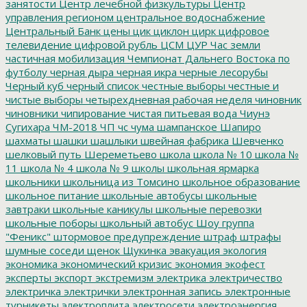
занятости
Центр лечебной физкультуры
Центр
управления регионом
центральное водоснабжение
Центральный Банк
цены
цик
циклон
цирк
цифровое
телевидение
цифровой рубль
ЦСМ
ЦУР
Час земли
частичная мобилизация
Чемпионат Дальнего Востока по
футболу
черная дыра
черная икра
черные лесорубы
Черный куб
черный список
честные выборы
честные и
чистые выборы
четырехдневная рабочая неделя
чиновник
чиновники
чипирование
чистая питьевая вода
Чиунэ
Сугихара
ЧМ-2018
ЧП
чс
чума
шампанское
Шапиро
шахматы
шашки
шашлыки
швейная фабрика
Шевченко
шелковый путь
Шереметьево
школа
школа № 10
школа №
11
школа № 4
школа № 9
школы
школьная ярмарка
школьники
школьница из Томсино
школьное образование
школьное питание
школьные автобусы
школьные
завтраки
школьные каникулы
школьные перевозки
школьные поборы
школьный автобус
Шоу группа
"Феникс"
штормовое предупреждение
штраф
штрафы
шумные соседи
щенок
Щукинка
эвакуация
экология
экономика
экономический кризис
экономия
экофест
эксперты
экспорт
экстремизм
электрика
электричество
электричка
электрички
электронная запись
электронные
турникеты
электроплита
электросети
электроэнергия