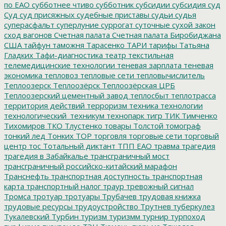
по ЕАО
субботнее чтиво
субботник
субсидии
субсидия
суд
Суд
суд присяжных
судебные приставы
судьи
судья
суперасфальт
суперлуние
суррогат
суточные
сухой закон
сход вагонов
Счетная палата
Счетная палата Биробиджана
США
тайфун
таможня
Тарасенко
ТАРИ
тарифы
Татьяна
Гладких
Тафи-диагностика
театр
текстильная
телемедицинские технологии
теневая зарплата
теневая
экономика
тепловоз
тепловые сети
тепловычислитель
Теплоозерск
Теплоозёрск
Теплоозёрская ЦРБ
Теплоозерский цементный завод
теплосбыт
теплотрасса
территория действий
терроризм
техника
технологии
технологический_техникум
технопарк
тигр
ТИК
Тимченко
Тихомиров
ТКО
Тлустенко
товары
Толстой
томограф
тонкий лед
Тонких
ТОР
торговля
торговые сети
торговый
центр
тос
Тотальный диктант
ТПП ЕАО
травма
трагедия
трагедия в Забайкалье
трансграничный мост
трансграничный российско-китайский марафон
Транснефть
транспортная доступность
транспортная
карта
транспортный налог
траур
тревожный сигнал
Тромса
тротуар
тротуары
Трубачев
трудовая книжка
трудовые ресурсы
трудоустройство
Трутнев
туберкулез
Тукалевский
Турбин
туризм
туризмм
турнир
турпоход