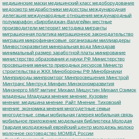
медицинские маски
медицинский класс
медоборудование
медосмотр
медработники
медсестры
международная
делегация
международные отношения
международный
полумарафон «Биробиджан-Валдгейм»
местные
производители
метеорит
методика
мигранты
миграционная политика
миграционное законодательство
миграция
микрофинансовые_организации
миллиардеры
Минвостокразвития
минеральная вода
Минздрав
минимальный размер заработной платы
минирование
министерство образования и науки РФ
Министерство
просвещения
министр природных ресурсов
Министр
строительства и ЖКХ
Минобороны РФ
Минобрнауки
Минприроды
минпромторг
Минпросвещения
Минстрой
Минтранс
Минтруд
Минфин
Минэкономразвития
Минэнерго
МИР
митинг
Михаил Мишустин
Михаил Озимок
младенцы
Младушка
мнение
мнение_Кузовин
мнение_медицина
мнение_Райт
Мнение_Тиховский
мнение_экономика
мнения
многодетные семьи
многодетные_семьи
мобильная галерея
мобильная связь
мобильное приложение
модельная библиотека
Молодая
Гвардия
молодежный еврейский центр
молодежь
молоко
молочное скотоводство
МОМВД России