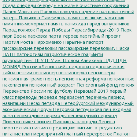
труда
очереди
очередь на жилье
очистные сооружения
Павел Малышев
Павлова
паводок
падение
пал
палаточный
лагерь
Палькина
Памфилова
памятная акция
памятник
памятник-мемориал
память
панихида
парад выпускников
Парад колясок
Парад Победы
Парасибириада-2019
Парк
парк Весна
парковка
парта_героев
партийный проект
Партия Роста
Пархоменко
Парыгина
паспорт
пассажирские перевозки
пассажирские перевозки\
Пасха
ПАТП
патриотизм
патриотическое граффити
пауэрлифтинг
ПГУ
ПГУ им. Шолом-Алейхема
ПДД
ПДН
МОМВД России «Ленинский»
педагоги
педагогическая
тайна
пенсии
пенсионер
пенсионерка
пенсионеры
пенсионная грамотность
пенсионная реформа
пенсионные
накопления
пенсионный возраст
Пенсионный фонд
пенсия
Первенство России по футболу
Первомай 2017
первый
класс
переводы
переезд
перерасчет
перечень
период
навигации
Песах
петарда
Петербургский международный
экономический форум
Петровка
петрушкова
пешеходная
зона
пешеходные переходы
пешеходный переход
Пивенко
пикет
пикник
Пикник на площади Ленина
пиротехника
письмо в редакцию
письмо_в_редакцию
питание
план мероприятий
платный перекресток
Платон