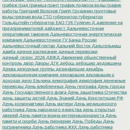
грабеж
град
граница
грант
график подвоза воды
график
работы
Григорий Волохов
Грипп
Грудинин
грунтовые
воды
грязная вода
ГТО
губернатор
губернатор
Гольдштейн
губернатор ЕАО
ГУК
Гулягин
Д
давление на
предпринимателей
дайджест
Дальневосточная
оперативная таможня
Дальневосточная энергетическая
компания
Дальневосточное ГУ Банка России
дальневосточный гектар
Дальний Восток
Дальсельмаш
дамба
дачное расписание
дачные перевозки
дачный_сезон_2026
ДВЖД
Движение общественный
контроль
двор
Дворы
ДГК
дебош
дебошир
дедовщина
Деева
дежурные группы
дезинфекция
декабрь
декларационная компания
декларация
декларация о
доходах
дело Ельчина
демография
демогрфия
денежные
переводы
День влюбленных
День географа
День города
День Государственного флага
День защитника Отечества
день защиты детей
День Знаний
День Конституции РФ
День космонавтики
День матери
День медицинского
работника
День народного единства
день открытых
дверей
День памяти воина-интернационалиста
День
памяти и скорби
День пионерии
День Победы
День
пограничника
День работника ЖКХ
День работника