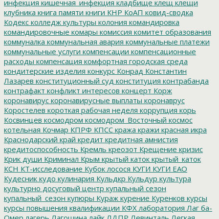
инфекция
кишечная_инфекция
кладбище
клещ
клещи
клубника
книга памяти
книги
КНР
КоАП
ковид-сводка
Кодекс
колледж культуры
колония
командировка
командировочные
комары
комиссия
комитет образования
коммуналка
коммунальная авария
коммунальные платежи
коммунальные услуги
компенсации
компенсационные
расходы
компенсация
комфортная городская среда
кондитерские изделия
конкурс
Конрад
Константин
Лазарев
конституционный суд
конституция
контрабанда
контрафакт
конфликт интересов
концерт
Корж
коронавирус
коронавирусные выплаты
коронаврус
Коростелев
короткая рабочая неделя
коррупция
корь
Косвинцев
космодром
космодром_Восточный
космос
котельная
Кочмар
КПРФ
КПСС
кража
кражи
красная икра
Краснодарский край
кредит
кредитная амнистия
кредитоспособность
Кремль
креозот
Крещение
кризис
Крик души
Криминал
Крым
крытый каток
крытый_каток
КСН
КТ-исследование
Кубок лосося
КУГИ
КУГИ ЕАО
Кудесник
кудо
кулинария
Кульдкр
Кульдур
культура
культурно досуговый центр
купальный сезон
купальный_сезон
купюры
Кураж
курение
Куренков
курсы
курсы повышения квалификации
КФХ
лаборатория
Лаг ба-
Омер
лагерь
Лагошина
лайк
ЛДПР
Левинталь
Легкая