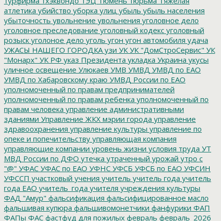
турфирма
тхэквондо
ТЭЦ
Тюмень
тюрьма
Тяжелая
атлетика
убийство
уборка улиц
убыль
убыль населения
убыточность
увольнение
увольнения
уголовное дело
уголовное преследование
уголовный кодекс
уголовный
розыск
уголоное дело
уголь
угон
угон автомобиля
удача
УЖАСЫ НАШЕГО ГОРОДКА
узи
УК
УК "ДомСтроСервис"
УК
"Монарх"
УК РФ
указ Президента
укладка
Украина
укусы
уличное освещение
Улюкаев
УМВ
УМВД
УМВД по ЕАО
УМВД по Хабаровскому краю
УМВД России по ЕАО
уполномоченный по правам предпринимателей
уполномоченный по правам ребенка
уполномоченный по
правам человека
управление административными
зданиями
Управление ЖКХ мэрии города
управление
здравоохранения
управление культуры
управление по
опеке и попечительству
управляющая компания
управляющие компании
уровень жизни
условия труда
УТ
МВД России по ДФО
утечка
утраченный урожай
утро с
"@"
УФАС
УФАС по ЕАО
УФНС
УФСБ
УФСБ по ЕАО
УФСИН
УФССП
участковый
учения
учитель
учитель года
учитель
года ЕАО
учитель_года
учителя
учреждения культуры
ФАД "Амур"
фальсификация
фальсифицированное масло
фальшивая купюра
фальшивомонетчики
фанфурики
ФАП
ФАПы
ФАС
фастфуд для пожилых
февраль
февраль_2026