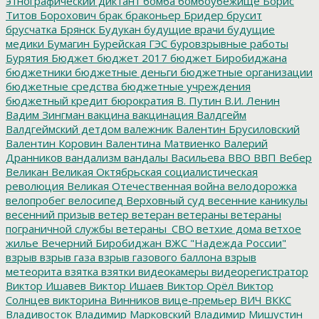
этнографический диктант
бомба
бомбоубежище
Борис
Титов
Борохович
брак
браконьер
Бридер
брусит
брусчатка
Брянск
Будукан
будущие врачи
будущие
медики
Бумагин
Бурейская ГЭС
буровзрывные работы
Бурятия
Бюджет
бюджет 2017
бюджет Биробиджана
бюджетники
бюджетные деньги
бюджетные организации
бюджетные средства
бюджетные учреждения
бюджетный кредит
бюрократия
В. Путин
В.И. Ленин
Вадим Зингман
вакцина
вакцинация
Валдгейм
Валдгеймский детдом
валежник
Валентин Брусиловский
Валентин Коровин
Валентина Матвиенко
Валерий
Дранников
вандализм
вандалы
Васильева
ВВО
ВВП
Вебер
Великан
Великая Октябрьская социалистическая
революция
Великая Отечественная война
велодорожка
велопробег
велосипед
Верховный суд
весенние каникулы
весенний призыв
ветер
ветеран
ветераны
ветераны
пограничной службы
ветераны_СВО
ветхие дома
ветхое
жилье
Вечерний Биробиджан
ВЖС "Надежда России"
взрыв
взрыв газа
взрыв газового баллона
взрыв
метеорита
взятка
взятки
видеокамеры
видеорегистратор
Виктор Ишавев
Виктор Ишаев
Виктор Орёл
Виктор
Солнцев
викторина
Винников
вице-премьер
ВИЧ
ВККС
Владивосток
Владимир Марковский
Владимир Мишустин