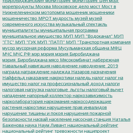
«Биробиджанский»
мониторинг
мониторинг цен
морг
морепродукты
Москва
Московское дело
мост
Мост в
Нижнеленинском
мотопомпа
мошенник
мошенники
мошенничество
МРОТ
мудрость
музей
музей
современного искусства
музыкальный спектакль
муниципалитеты
муниципальная программа
муниципальное имущество
МУП
МУП "Водоканал"
МУП
"ГТС"
МУП "ГУК
МУП "ПАТП"
МУП "Транспортная компания
мусор
мусорная реформа
Мусульманская община
МФЦ
МЧС
МЧС РФ
мэр
мэрия
мэрия Биробиджана
мэрия_Биробиджана
мясо
Мясокомбинат
набережная
Навальный
навигация
наводнение
наводнение_2019
награда
награждение
надежда
Назаров
назначения
Найфельд
наказание
накркотики
наледь
налог
налог на
имущество
налог на профессиональный доход
налоги
налоговая нагрузка
налоговые_льготы
налоговый вычет
нападение
напорный коллектор
наркозависимость
нарколаборатория
наркомания
наркосодержащие
растения
наркотики
нарушение прав инвалидов
нарушение тишины и покоя
нарушения пожарной
безопасности
насвай
население
насосная станция
Наталья
Баженова
наука
Наум Ливант
национальный рейтинг
национальный рейтинг тревожности
наципроект