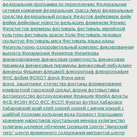
федеральная программа по переселению
Федеральная
сетевая компания
федеральная трасса Амур
федеральные
средства
федеральный розыск
Федотов
фейерверк
фейк
фейки
фейковые новости
фельдшер
феминизм
Феникс
Феоктистов
фермеры
фестиваль
фестиваль еврейской
культуры
фестиваль красок Холи
Фестиваль ледовых
скульптур
Фестиваль мяса
Фестиваль языка идиш
Физкультурно-оздоровительный комплекс
фиксированная
выплата
Филармония
Филиппов
Филиппова
финансирование
финансовая грамотность
финансовая
пирамида
финансовые пирамиды
финансовый омбудсмен
финансы
Фишман
флешмоб
флюорограф
флюорография
ФНС
фобия
ФОКОТ
фонд
Фонд кино
фонд_защитники_отечества
фонтаны
формирование
комфортной городской среды\
форум
фотовыставка
фотоискусство
фотохудожники
Франция
Фрейд
фрукты
ФСБ
ФСИН
ФСО
ФСС
ФССП
Фургал
футбол
Хабаровск
Хабаровский край
хлеб
хоккей
хоккей с мячом
хоккей с
шайбой
Холдоми
холодная вода
Холокост
Хорошавин
хранение наркотиков
хрустальная менора
хулиганство
хулиганы
целевое обучение
Целищев
Центр "Амурский
тигр"
центр временного содержания мигрантов
центр