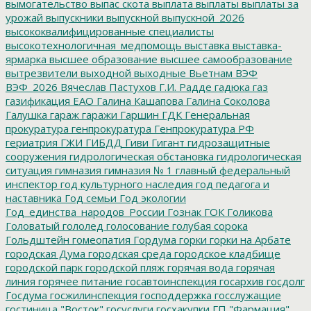
вымогательство
выпас скота
выплата
выплаты
выплаты за
урожай
выпускники
выпускной
выпускной_2026
высококвалифицированные специалисты
высокотехнологичная_медпомощь
выставка
выставка-
ярмарка
высшее образование
высшее самообразование
вытрезвители
выходной
выходные
Вьетнам
ВЭФ
ВЭФ_2026
Вячеслав Пастухов
Г.И. Радде
гадюка
газ
газификация ЕАО
Галина Кашапова
Галина Соколова
Галушка
гараж
гаражи
Гаршин
ГДК
Генеральная
прокуратура
генпрокуратура
Генпрокуратура РФ
гериатрия
ГЖИ
ГИБДД
Гиви
Гигант
гидрозащитные
сооружения
гидрологическая обстановка
гидрологическая
ситуация
гимназия
гимназия № 1
главный федеральный
инспектор
год культурного наследия
год педагога и
наставника
Год семьи
Год экологии
Год_единства_народов_России
Гознак
ГОК
Голикова
Головатый
гололед
голосование
голубая сорока
Гольдштейн
гомеопатия
Гордума
горки
горки на Арбате
городская Дума
городская среда
городское кладбище
городской парк
городской пляж
горячая вода
горячая
линия
горячее питание
госавтоинспекция
госархив
госдолг
Госдума
госжилинспекция
господдержка
госслужащие
гостиница "Восток"
госуслуги
госхакупки
ГП "Фармация"