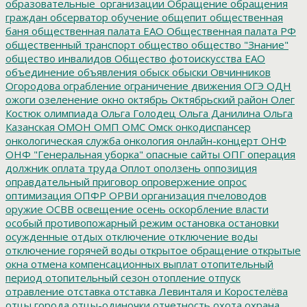
образовательные_организации
Обращение
обращения
граждан
обсерватор
обучение
общепит
общественная
баня
общественная палата ЕАО
Общественная палата РФ
общественный транспорт
общество
общество "Знание"
общество инвалидов
Общество фотоискусства ЕАО
объединение
объявления
обыск
обыски
Овчинников
Огородова
ограбление
ограничение движения
ОГЭ
ОДН
ожоги
озеленение
окно
октябрь
Октябрьский район
Олег
Костюк
олимпиада
Ольга Голодец
Ольга Данилина
Ольга
Казанская
ОМОН
ОМП
ОМС
Омск
онкодиспансер
онкологическая служба
онкология
онлайн-концерт
ОНФ
ОНФ "Генеральная уборка"
опасные сайты
ОПГ
операция
должник
оплата труда
Оплот
оползень
оппозиция
оправдательный приговор
опровержение
опрос
оптимизация
ОПФР
ОРВИ
организация пчеловодов
оружие
ОСВВ
освещение
осень
оскорбление власти
особый противопожарный режим
остановка
остановки
осужденные
отдых
отключение
отключение воды
отключение горячей воды
открытое обращение
открытые
окна
отмена компенсационных выплат
отопительный
период
отопительный сезон
отопление
отпуск
отравление
отставка
отставка Левинталя и Коростелёва
отцы города
отцы-одиночки
отчетность
охота
охрана