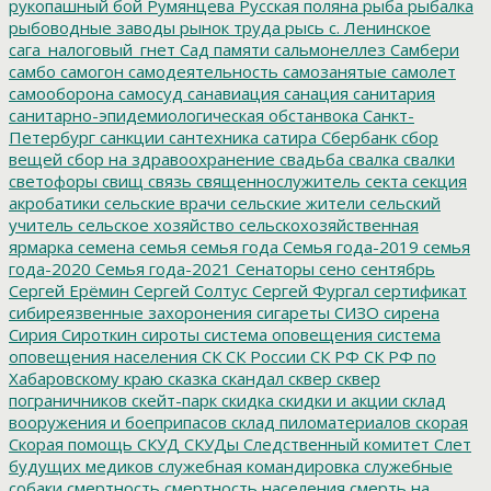
рукопашный бой
Румянцева
Русская поляна
рыба
рыбалка
рыбоводные заводы
рынок труда
рысь
с. Ленинское
сага_налоговый_гнет
Сад памяти
сальмонеллез
Самбери
самбо
самогон
самодеятельность
самозанятые
самолет
самооборона
самосуд
санавиация
санация
санитария
санитарно-эпидемиологическая обстанвока
Санкт-
Петербург
санкции
сантехника
сатира
Сбербанк
сбор
вещей
сбор на здравоохранение
свадьба
свалка
свалки
светофоры
свищ
связь
священнослужитель
секта
секция
акробатики
сельские врачи
сельские жители
сельский
учитель
сельское хозяйство
сельскохозяйственная
ярмарка
семена
семья
семья года
Семья года-2019
семья
года-2020
Семья года-2021
Сенаторы
сено
сентябрь
Сергей Ерёмин
Сергей Солтус
Сергей Фургал
сертификат
сибиреязвенные захоронения
сигареты
СИЗО
сирена
Сирия
Сироткин
сироты
система оповещения
система
оповещения населения
СК
СК России
СК РФ
СК РФ по
Хабаровскому краю
сказка
скандал
сквер
сквер
пограничников
скейт-парк
скидка
скидки и акции
склад
вооружения и боеприпасов
склад пиломатериалов
скорая
Скорая помощь
СКУД
СКУДы
Следственный комитет
Слет
будущих медиков
служебная командировка
служебные
собаки
смертность
смертность населения
смерть на