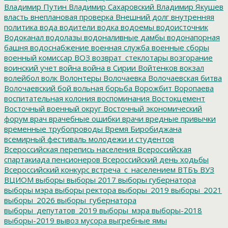
Владимир Путин
Владимир Сахаровский
Владимир Якушев
власть
внеплановая проверка
Внешний долг
внутренняя
политика
вода
водители
водка
водоемы
водоисточник
Водоканал
водолазы
водоналивные дамбы
водонапорная
башня
водоснабжение
военная служба
военные сборы
военный комиссар
ВОЗ
возврат_стеклотары
возгорание
воинский учет
война
война в Сирии
Войтенков
вокзал
волейбол
волк
Волонтеры
Волочаевка
Волочаевская битва
Волочаевский бой
вольная борьба
Ворожбит
Воропаева
воспитательная колония
воспоминания
Востокцемент
Восточный военный округ
Восточный экономический
форум
врач
врачебные ошибки
врачи
вредные привычки
временные трубопроводы
Время Биробиджана
всемирный фестиваль молодежи и студентов
Всероссийская перепись населения
Всероссийская
спартакиада пенсионеров
Всероссийский день ходьбы
Всероссийский конкурс
встреча_с_населением
ВТБъ
ВУЗ
ВЦИОМ
выборы
выборы 2017
выборы губернатора
выборы мэра
выборы ректора
выборы_2019
выборы_2021
выборы_2026
выборы_губернатора
выборы_депутатов_2019
выборы_мэра
выборы-2018
выборы-2019
вывоз мусора
выгребные ямы