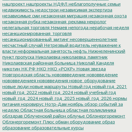
нацпроект
нацпроекты
НДФЛ
неблагополучные семьи
недвижимость
недострои
независимая экспертиза
независимые сми
незаконная миграция
незаконная охота
незаконная рубка
незаконная_реклама
некролог
нелегальная торговля
Немаев
непогода
нерабочая неделя
несанкционированная_торговля
несанкционированный_митинг
несовершеннолетние
несчастный случай
Нетрезвый водитель
неуважение к
власти
неформальная занятость
нефть
Нижнеленинский
пункт пропуска
Николаевка
николаевка_памятник
Николаевская районная больница
Николай Канделя
никотин
НК РФ
НКО
НКО «РОКР»
Новая звезда
Новгородская область
нововвведение
нововведение
нововведениея
нововведения
новое_оборудование
новые люди
новые маршруты
Новый год
новый год_2021
новый год_2022
новый год_2024
новый учебный год
новый_год_2024
новый_год_2025
новый_год_2026
нормы
питания
норовирус
Нотр-Дам
ноябрь
обзор событий за
неделю
Областная больница
областная поликлиника
облздрав
Облученский район
облучье
Облэнергоремонт
Облэнергоремонт Плюс
обман
оборудование
образ
образование
образовательные курсы