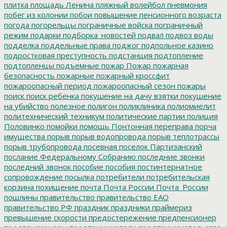
плитка
площадь Ленина
пляжный волейбол
пневмония
побег из колонии
побои
повышение пенсионного возраста
погода
погорельцы
пограничные войска
пограничный
режим
подарки
подборка_новостей
подвал
подвоз воды
подделка
поддельные права
поджог
подпольное казино
подростковая преступность
подстанция
подтопление
подтопленцы
подъемные
пожар
Пожар
пожарная
безопасность
пожарные
пожарный кроссфит
пожароопасный период
пожароопасный сезон
пожары
поиск
поиск ребенка
покушение на дачу взятки
покушение
на убийство
полезное
полигон
поликлиника
полиомиелит
политехнический техникум
политические партии
полиция
Половинко
помойки
помощь
Понтонная переправа
порча
имущества
порыв
порыв водопровода
порыв теплотрассы
порыв трубопровода
посевная
поселок Партизанский
послание Федеральному Собранию
последние звонки
последний звонок
пособие
пособия
постинтернатное
сопровождение
посылка
потребители
потребительская
корзина
похищение
почта
Почта России
Почта_России
пошлины
правительство
правительство ЕАО
правительство РФ
праздник
праздники
праймериз
превышение скорости
предостережение
предпенсионер