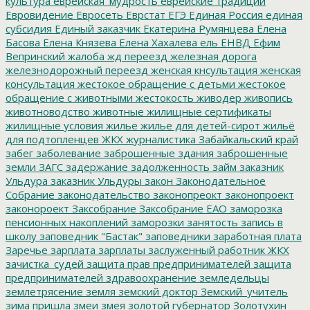
культура
еврейская_мудрость
еврейские традиции
Евровидение
Евросеть
Еврстат
ЕГЭ
Единая Россия
единая
субсидия
Единый заказчик
Екатерина Румянцева
Елена
Басова
Елена Князева
Елена Хахалева
ель
ЕНВД
Ефим
Вепринский
жалоба
жд переезд
железная дорога
железнодорожный переезд
женская кнсультация
женская
консультация
жестокое обращение с детьми
жестокое
обращение с животными
жестокость
живодер
живопись
животноводство
животные
жилищные сертификаты
жилищные условия
жилье
жилье для детей-сирот
жильё
для подтопленцев
ЖКХ
журналистика
Забайкальский край
забег
заболевание
заброшенные здания
заброшенные
земли
ЗАГС
задержание
задолженность
займ
заказник
Ульдура
заказник Ульдуры
закон
Законодательное
Собрание
законодательство
законопреокт
законопроект
законороект
Заксобрание
Заксобрание ЕАО
заморозка
пенсионных накоплений
заморозки
занятость
запись в
школу
заповедник "Бастак"
заповедники
заработная плата
Заречье
зарплата
зарплаты
заслуженный работник ЖКХ
зачистка_судей
защита прав предпринимателей
защита
предпринимателей
здравоохранение
земледельцы
землетрясение
земля
земский доктор
Земский_учитель
зима пришла
змеи
змея
золотой губернатор
Золотухин