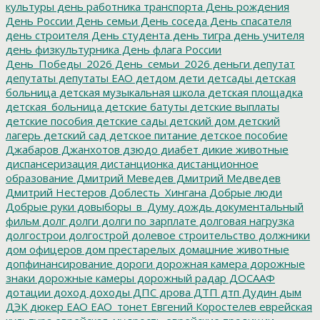
культуры
день работника транспорта
День рождения
День России
День семьи
День соседа
День спасателя
день строителя
День студента
день тигра
день учителя
день физкультурника
День флага России
День_Победы_2026
День_семьи_2026
деньги
депутат
депутаты
депутаты ЕАО
детдом
дети
детсады
детская
больница
детская музыкальная школа
детская площадка
детская_больница
детские батуты
детские выплаты
детские пособия
детские сады
детский дом
детский
лагерь
детский сад
детское питание
детское пособие
Джабаров
Джанхотов
дзюдо
диабет
дикие животные
диспансеризация
дистанционка
дистанционное
образование
Дмитрий Меведев
Дмитрий Медведев
Дмитрий Нестеров
Доблесть_Хингана
Добрые люди
Добрые руки
довыборы_в_Думу
дождь
документальный
фильм
долг
долги
долги по зарплате
долговая нагрузка
долгострои
долгострой
долевое строительство
должники
дом офицеров
дом престарелых
домашние животные
допфинансирование
дороги
дорожная камера
дорожные
знаки
дорожные камеры
дорожный радар
ДОСААФ
дотации
доход
доходы
ДПС
дрова
ДТП
дтп
Дудин
дым
ДЭК
дюкер
ЕАО
ЕАО_тонет
Евгений Коростелев
еврейская