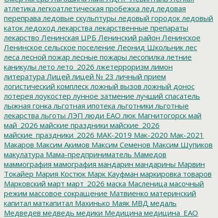
атлетика
легкоатлетическая пробежка
лед
ледовая
переправа
ледовые скульптуры
ледовый городок
ледовый
каток
ледоход
лекарства
лекарственные препараты
лекарство
Ленинская ЦРБ
Ленинский район
Ленинское
Ленинское сельское поселение
Леонид Школьник
лес
леса
лесной пожар
лесные пожары
лесопилка
летние
каникулы
лето
лето_2026
лжетерроризм
лимон
литература
Лицей
лицей № 23
личный прием
логистический комплеск
ложный вызов
ложный донос
лотерея
лоукостер
лунное затмение
лучший спасатель
лыжная гонка
льготная ипотека
льготники
льготные
лекарства
льготы
ЛЭП
люди ЕАО
люк
Магнитогорск
май
май_2026
майские праздники
майские_2026
майские_праздники_2026
МАК-2019
Мак-2020
Мак-2021
Макаров
Максим Акимов
Максим Семенов
Максим Шупиков
макулатура
Мама-предприниматель
Мамедов
маммография
мамография
мандарин
мандарины
Марвин
Токайер
Мария Костюк
Марк Кауфман
маркировка товаров
Марковский
март
март_2026
маска
Масленица
масочный
режим
массовое сокращение
Матвиенко
материнский
капитал
маткапитал
Махинько
Маяк
МВД
медаль
Медведев
медведь
медики
Медицина
медицина_ЕАО