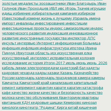
золотые медалисты
зоозащитники
Иван Благодырь
Иван
Голунов
Иван Проходцев
ИВЛ
ивс
Игорь Ткачев
игрушки
идиш
избиение
избирательная кампания
избирком
Известковый
измени жизнь к лучшему
Израиль
имена
импорт
инвалиды
инвестирование
инвестиции
инвестиционные проекты
индекс самоизоляции
индекс
человеческого развития
индексация
инновационное
развитие
иностранные государства
инспектор ДПС
инсульт
интервью
Интернет
инфекционная больница
инфекция
инфляция
инфраструктура
ипотека
Ирина
Пинчук
Иркутская область
иск
искусственная елка
искусственный_интеллект
исправительная колония
исследование
история
Итоги-2017
июль
июнь
июнь_2026
кабель линии электропередачи
кадетский бал
кадеты
кадровая чехарда
кадры
казаки
Казань
Казначейство
России
календарь
календарь праздников
камера
камеры
Камчатка
Камчатский край
канализация
капитальный
ремонт
капремонт
карантин
карате
каратин
катастрофа
кафе
качество жизни
качество и безопасность
качество
молока
качество обслуживания
Кванториум
квартиры
квитанция
КДН
кедровые шишки
Кемерово
кинозал
кинологи
кинотеатр "Родина"
Кирга
китай
кишечная