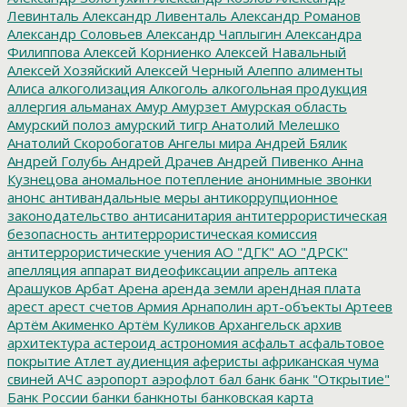
Левинталь
Александр Ливенталь
Александр Романов
Александр Соловьев
Александр Чаплыгин
Александра
Филиппова
Алексей Корниенко
Алексей Навальный
Алексей Хозяйский
Алексей Черный
Алеппо
алименты
Алиса
алкоголизация
Алкоголь
алкогольная продукция
аллергия
альманах
Амур
Амурзет
Амурская область
Амурский полоз
амурский тигр
Анатолий Мелешко
Анатолий Скоробогатов
Ангелы мира
Андрей Бялик
Андрей Голубь
Андрей Драчев
Андрей Пивенко
Анна
Кузнецова
аномальное потепление
анонимные звонки
анонс
антивандальные меры
антикоррупционное
законодательство
антисанитария
антитеррористическая
безопасность
антитеррористическая комиссия
антитеррористические учения
АО "ДГК"
АО "ДРСК"
апелляция
аппарат видеофиксации
апрель
аптека
Арашуков
Арбат
Арена
аренда земли
арендная плата
арест
арест счетов
Армия
Арнаполин
арт-объекты
Артеев
Артём Акименко
Артём Куликов
Архангельск
архив
архитектура
астероид
астрономия
асфальт
асфальтовое
покрытие
Атлет
аудиенция
аферисты
африканская чума
свиней
АЧС
аэропорт
аэрофлот
бал
банк
банк "Открытие"
Банк России
банки
банкноты
банковская карта