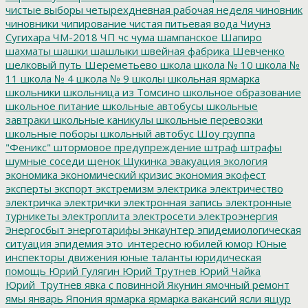
чистые выборы
четырехдневная рабочая неделя
чиновник
чиновники
чипирование
чистая питьевая вода
Чиунэ
Сугихара
ЧМ-2018
ЧП
чс
чума
шампанское
Шапиро
шахматы
шашки
шашлыки
швейная фабрика
Шевченко
шелковый путь
Шереметьево
школа
школа № 10
школа №
11
школа № 4
школа № 9
школы
школьная ярмарка
школьники
школьница из Томсино
школьное образование
школьное питание
школьные автобусы
школьные
завтраки
школьные каникулы
школьные перевозки
школьные поборы
школьный автобус
Шоу группа
"Феникс"
штормовое предупреждение
штраф
штрафы
шумные соседи
щенок
Щукинка
эвакуация
экология
экономика
экономический кризис
экономия
экофест
эксперты
экспорт
экстремизм
электрика
электричество
электричка
электрички
электронная запись
электронные
турникеты
электроплита
электросети
электроэнергия
Энергосбыт
энерготарифы
энкаунтер
эпидемиологическая
ситуация
эпидемия
это_интересно
юбилей
юмор
Юные
инспекторы движения
юные таланты
юридическая
помощь
Юрий Гулягин
Юрий Трутнев
Юрий Чайка
Юрий_Трутнев
явка с повинной
Якунин
ямочный ремонт
ямы
январь
Япония
ярмарка
ярмарка вакансий
ясли
ящур