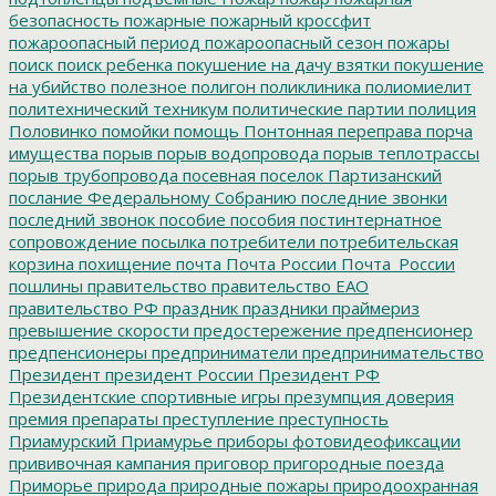
безопасность
пожарные
пожарный кроссфит
пожароопасный период
пожароопасный сезон
пожары
поиск
поиск ребенка
покушение на дачу взятки
покушение
на убийство
полезное
полигон
поликлиника
полиомиелит
политехнический техникум
политические партии
полиция
Половинко
помойки
помощь
Понтонная переправа
порча
имущества
порыв
порыв водопровода
порыв теплотрассы
порыв трубопровода
посевная
поселок Партизанский
послание Федеральному Собранию
последние звонки
последний звонок
пособие
пособия
постинтернатное
сопровождение
посылка
потребители
потребительская
корзина
похищение
почта
Почта России
Почта_России
пошлины
правительство
правительство ЕАО
правительство РФ
праздник
праздники
праймериз
превышение скорости
предостережение
предпенсионер
предпенсионеры
предприниматели
предпринимательство
Президент
президент России
Президент РФ
Президентские спортивные игры
презумпция доверия
премия
препараты
преступление
преступность
Приамурский
Приамурье
приборы фотовидеофиксации
прививочная кампания
приговор
пригородные поезда
Приморье
природа
природные пожары
природоохранная