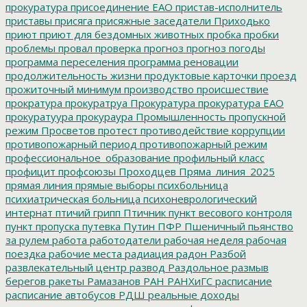
прокуратура
присоединение ЕАО
пристав-исполнитель
приставы
присяга
присяжные заседатели
Приходько
приют
приют для бездомных животных
пробка
пробки
проблемы
провал
проверка
прогноз
прогноз погоды
программа переселения
программа реновации
продолжительность жизни
продуктовые карточки
проезд
прожиточный минимум
производство
происшествие
прократура
прокуратруа
Прокуратура
прокуратура ЕАО
прокуратуура
прокураура
Промышленность
пропускной
режим
Просветов
протест
противодействие коррупции
противопожарный период
противопожарный режим
профессиональное_образование
профильный класс
профицит
профсоюзы
Проходцев
Пряма_линия_2025
прямая линия
прямые выборы
психбольница
психиатрическая больница
психоневрологический
интернат
птичий грипп
Птичник
пункт весового контроля
пункт пропуска
путевка
Путин
ПФР
Пшеничный
пьянство
за рулем
работа
работодатели
рабочая неделя
рабочая
поездка
рабочие места
радиация
радон
Разбой
развлекательный центр
развод
Раздольное
размыв
берегов
ракеты
Рамазанов
РАН
РАНХиГС
расписание
расписание автобусов
РДШ
реальные доходы