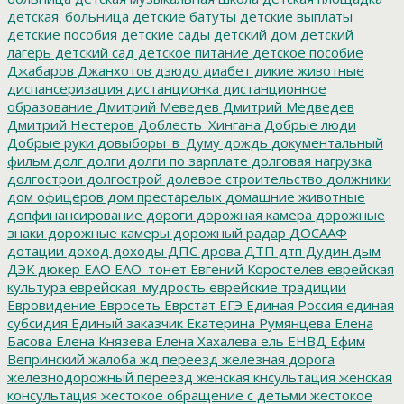
детская_больница
детские батуты
детские выплаты
детские пособия
детские сады
детский дом
детский
лагерь
детский сад
детское питание
детское пособие
Джабаров
Джанхотов
дзюдо
диабет
дикие животные
диспансеризация
дистанционка
дистанционное
образование
Дмитрий Меведев
Дмитрий Медведев
Дмитрий Нестеров
Доблесть_Хингана
Добрые люди
Добрые руки
довыборы_в_Думу
дождь
документальный
фильм
долг
долги
долги по зарплате
долговая нагрузка
долгострои
долгострой
долевое строительство
должники
дом офицеров
дом престарелых
домашние животные
допфинансирование
дороги
дорожная камера
дорожные
знаки
дорожные камеры
дорожный радар
ДОСААФ
дотации
доход
доходы
ДПС
дрова
ДТП
дтп
Дудин
дым
ДЭК
дюкер
ЕАО
ЕАО_тонет
Евгений Коростелев
еврейская
культура
еврейская_мудрость
еврейские традиции
Евровидение
Евросеть
Еврстат
ЕГЭ
Единая Россия
единая
субсидия
Единый заказчик
Екатерина Румянцева
Елена
Басова
Елена Князева
Елена Хахалева
ель
ЕНВД
Ефим
Вепринский
жалоба
жд переезд
железная дорога
железнодорожный переезд
женская кнсультация
женская
консультация
жестокое обращение с детьми
жестокое