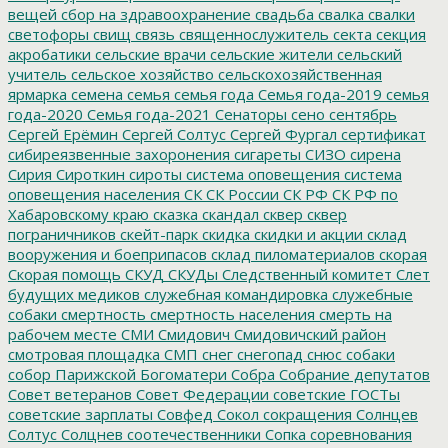
вещей
сбор на здравоохранение
свадьба
свалка
свалки
светофоры
свищ
связь
священнослужитель
секта
секция
акробатики
сельские врачи
сельские жители
сельский
учитель
сельское хозяйство
сельскохозяйственная
ярмарка
семена
семья
семья года
Семья года-2019
семья
года-2020
Семья года-2021
Сенаторы
сено
сентябрь
Сергей Ерёмин
Сергей Солтус
Сергей Фургал
сертификат
сибиреязвенные захоронения
сигареты
СИЗО
сирена
Сирия
Сироткин
сироты
система оповещения
система
оповещения населения
СК
СК России
СК РФ
СК РФ по
Хабаровскому краю
сказка
скандал
сквер
сквер
пограничников
скейт-парк
скидка
скидки и акции
склад
вооружения и боеприпасов
склад пиломатериалов
скорая
Скорая помощь
СКУД
СКУДы
Следственный комитет
Слет
будущих медиков
служебная командировка
служебные
собаки
смертность
смертность населения
смерть на
рабочем месте
СМИ
Смидович
Смидовичский район
смотровая площадка
СМП
снег
снегопад
снюс
собаки
собор Парижской Богоматери
Собра
Собрание депутатов
Совет ветеранов
Совет Федерации
советские ГОСТы
советские зарплаты
Совфед
Сокол
сокращения
Солнцев
Солтус
Солцнев
соотечественники
Сопка
соревнования