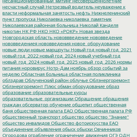
несанкционированный_митинг
несовершеннолетние
несчастный случай
Нетрезвый водитель
неуважение к
власти
неформальная занятость
нефть
Нижнеленинский
пункт пропуска
Николаевка
николаевка_памятник
Николаевская районная больница
Николай Канделя
никотин
НК РФ
НКО
НКО «РОКР»
Новая звезда
Новгородская область
нововвведение
нововведение
нововведениея
нововведения
новое_оборудование
новые люди
новые маршруты
Новый год
новый год_2021
новый год_2022
новый год_2024
новый учебный год
новый_год_2024
новый_год_2025
новый_год_2026
нормы
питания
норовирус
Нотр-Дам
ноябрь
обзор событий за
неделю
Областная больница
областная поликлиника
облздрав
Облученский район
облучье
Облэнергоремонт
Облэнергоремонт Плюс
обман
оборудование
образ
образование
образовательные курсы
образовательные_организации
Обращение
обращения
граждан
обсерватор
обучение
общепит
общественная
баня
общественная палата ЕАО
Общественная палата РФ
общественный транспорт
общество
общество "Знание"
общество инвалидов
Общество фотоискусства ЕАО
объединение
объявления
обыск
обыски
Овчинников
Огородова
ограбление
ограничение движения
ОГЭ
ОДН