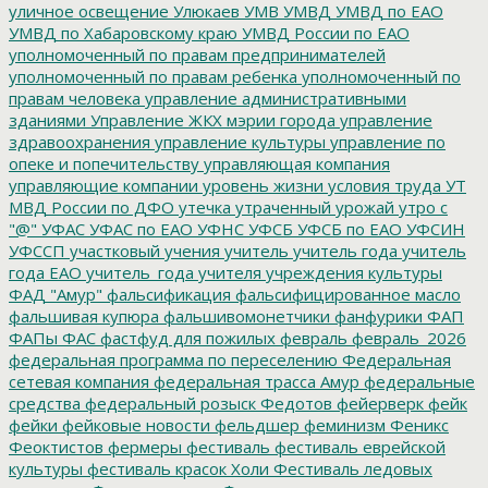
уличное освещение
Улюкаев
УМВ
УМВД
УМВД по ЕАО
УМВД по Хабаровскому краю
УМВД России по ЕАО
уполномоченный по правам предпринимателей
уполномоченный по правам ребенка
уполномоченный по
правам человека
управление административными
зданиями
Управление ЖКХ мэрии города
управление
здравоохранения
управление культуры
управление по
опеке и попечительству
управляющая компания
управляющие компании
уровень жизни
условия труда
УТ
МВД России по ДФО
утечка
утраченный урожай
утро с
"@"
УФАС
УФАС по ЕАО
УФНС
УФСБ
УФСБ по ЕАО
УФСИН
УФССП
участковый
учения
учитель
учитель года
учитель
года ЕАО
учитель_года
учителя
учреждения культуры
ФАД "Амур"
фальсификация
фальсифицированное масло
фальшивая купюра
фальшивомонетчики
фанфурики
ФАП
ФАПы
ФАС
фастфуд для пожилых
февраль
февраль_2026
федеральная программа по переселению
Федеральная
сетевая компания
федеральная трасса Амур
федеральные
средства
федеральный розыск
Федотов
фейерверк
фейк
фейки
фейковые новости
фельдшер
феминизм
Феникс
Феоктистов
фермеры
фестиваль
фестиваль еврейской
культуры
фестиваль красок Холи
Фестиваль ледовых