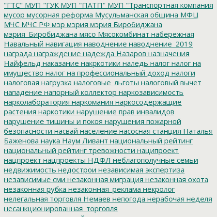
"ГТС"
МУП "ГУК
МУП "ПАТП"
МУП "Транспортная компания
мусор
мусорная реформа
Мусульманская община
МФЦ
МЧС
МЧС РФ
мэр
мэрия
мэрия Биробиджана
мэрия_Биробиджана
мясо
Мясокомбинат
набережная
Навальный
навигация
наводнение
наводнение_2019
награда
награждение
надежда
Назаров
назначения
Найфельд
наказание
накркотики
наледь
налог
налог на
имущество
налог на профессиональный доход
налоги
налоговая нагрузка
налоговые_льготы
налоговый вычет
нападение
напорный коллектор
наркозависимость
нарколаборатория
наркомания
наркосодержащие
растения
наркотики
нарушение прав инвалидов
нарушение тишины и покоя
нарушения пожарной
безопасности
насвай
население
насосная станция
Наталья
Баженова
наука
Наум Ливант
национальный рейтинг
национальный рейтинг тревожности
наципроект
нацпроект
нацпроекты
НДФЛ
неблагополучные семьи
недвижимость
недострои
независимая экспертиза
независимые сми
незаконная миграция
незаконная охота
незаконная рубка
незаконная_реклама
некролог
нелегальная торговля
Немаев
непогода
нерабочая неделя
несанкционированная_торговля