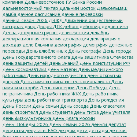
компания
Дальневосточное ГУ Банка России
дальневосточный гектар
Дальний Восток
Дальсельмаш
дамба
дачное расписание
дачные перевозки
дачный_сезон_2026
ДВЖД
Движение общественный
контроль
двор
Дворы
ДГК
дебош
дебошир
дедовщина
Деева
дежурные группы
дезинфекция
декабрь
декларационная компания
декларация
декларация о
доходах
дело Ельчина
демография
демогрфия
денежные
переводы
День влюбленных
День географа
День города
День Государственного флага
День защитника Отечества
день защиты детей
День Знаний
День Конституции РФ
День космонавтики
День матери
День медицинского
работника
День народного единства
день открытых
дверей
День памяти воина-интернационалиста
День
памяти и скорби
День пионерии
День Победы
День
пограничника
День работника ЖКХ
День работника
культуры
день работника транспорта
День рождения
День России
День семьи
День соседа
День спасателя
день строителя
День студента
день тигра
день учителя
день физкультурника
День флага России
День_Победы_2026
День_семьи_2026
деньги
депутат
депутаты
депутаты ЕАО
детдом
дети
детсады
детская
больница
детская музыкальная школа
детская площадка