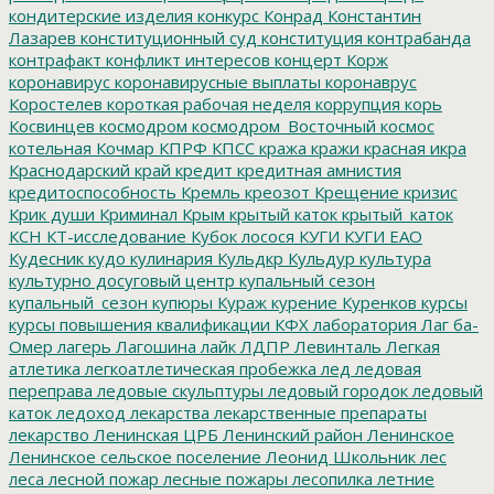
кондитерские изделия
конкурс
Конрад
Константин
Лазарев
конституционный суд
конституция
контрабанда
контрафакт
конфликт интересов
концерт
Корж
коронавирус
коронавирусные выплаты
коронаврус
Коростелев
короткая рабочая неделя
коррупция
корь
Косвинцев
космодром
космодром_Восточный
космос
котельная
Кочмар
КПРФ
КПСС
кража
кражи
красная икра
Краснодарский край
кредит
кредитная амнистия
кредитоспособность
Кремль
креозот
Крещение
кризис
Крик души
Криминал
Крым
крытый каток
крытый_каток
КСН
КТ-исследование
Кубок лосося
КУГИ
КУГИ ЕАО
Кудесник
кудо
кулинария
Кульдкр
Кульдур
культура
культурно досуговый центр
купальный сезон
купальный_сезон
купюры
Кураж
курение
Куренков
курсы
курсы повышения квалификации
КФХ
лаборатория
Лаг ба-
Омер
лагерь
Лагошина
лайк
ЛДПР
Левинталь
Легкая
атлетика
легкоатлетическая пробежка
лед
ледовая
переправа
ледовые скульптуры
ледовый городок
ледовый
каток
ледоход
лекарства
лекарственные препараты
лекарство
Ленинская ЦРБ
Ленинский район
Ленинское
Ленинское сельское поселение
Леонид Школьник
лес
леса
лесной пожар
лесные пожары
лесопилка
летние