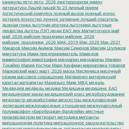
каникулы
лето
лето_2026
лжетерроризм
лимон
литература
Лицей
лицей № 23
личный прием
логистический комплеск
ложный вызов
ложный донос
лотерея
лоукостер
лунное затмение
лучший спасатель
лыжная гонка
льготная ипотека
льготники
льготные
лекарства
льготы
ЛЭП
люди ЕАО
люк
Магнитогорск
май
май_2026
майские праздники
майские_2026
майские_праздники_2026
МАК-2019
Мак-2020
Мак-2021
Макаров
Максим Акимов
Максим Семенов
Максим Шупиков
макулатура
Мама-предприниматель
Мамедов
маммография
мамография
мандарин
мандарины
Марвин
Токайер
Мария Костюк
Марк Кауфман
маркировка товаров
Марковский
март
март_2026
маска
Масленица
масочный
режим
массовое сокращение
Матвиенко
материнский
капитал
маткапитал
Махинько
Маяк
МВД
медаль
Медведев
медведь
медики
Медицина
медицина_ЕАО
медицинские маски
медицинский класс
медоборудование
медосмотр
медработники
медсестры
международная
делегация
международные отношения
международный
полумарафон «Биробиджан-Валдгейм»
местные
производители
метеорит
методика
мигранты
миграционная политика
миграционное законодательство
миграция
микрофинансовые_организации
миллиардеры