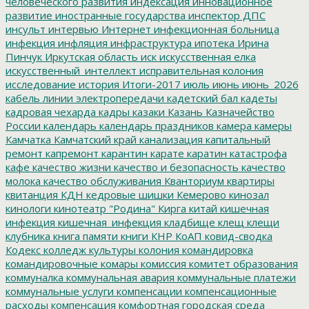
человеческого развития
индексация
инновационное
развитие
иностранные государства
инспектор ДПС
инсульт
интервью
Интернет
инфекционная больница
инфекция
инфляция
инфраструктура
ипотека
Ирина
Пинчук
Иркутская область
иск
искусственная елка
искусственный_интеллект
исправительная колония
исследование
история
Итоги-2017
июль
июнь
июнь_2026
кабель линии электропередачи
кадетский бал
кадеты
кадровая чехарда
кадры
казаки
Казань
Казначейство
России
календарь
календарь праздников
камера
камеры
Камчатка
Камчатский край
канализация
капитальный
ремонт
капремонт
карантин
карате
каратин
катастрофа
кафе
качество жизни
качество и безопасность
качество
молока
качество обслуживания
Кванториум
квартиры
квитанция
КДН
кедровые шишки
Кемерово
кинозал
кинологи
кинотеатр "Родина"
Кирга
китай
кишечная
инфекция
кишечная_инфекция
кладбище
клещ
клещи
клубника
книга памяти
книги
КНР
КоАП
ковид-сводка
Кодекс
колледж культуры
колония
командировка
командировочные
комары
комиссия
комитет образования
коммуналка
коммунальная авария
коммунальные платежи
коммунальные услуги
компенсации
компенсационные
расходы
компенсация
комфортная городская среда