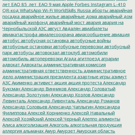
лет ЕАО
85_лет_ЕАО
9 мая
Apple
Forbes
Instagram
L-410
QR-код
WhatsApp
Wi-Fi
WorldSkills Russia
аборты
аварийная
посадка
аварийное жилье
аварийные дома
аварийный дом
аварийный жилфонд
аварийный мост
авария
авария на
Чернобыльской АЭС
август
Авдалян
авиабилеты
авиакатастрофа
авиалесоохрана
авиасообщение
авиация
автобус
автобусная остановка
автобусные войны
автобусные остановки
автобусные перевозки
автобусный
парк
автобусы
автовокзал
автоклуб
автомобили
автомобиль
автоперевозки
Агада
агитпоезд
аграрии
адвокат
Адвокаты
административная комиссия
административная ответственность
административное
дело
администрация президента
азартные игры
азимут
АЗС
Акименко
активист
акция
акция протеста
Александр
Буксман
Александр Винников
Александр Головатый
Александр Золотухин
Александр Козлов
Александр
Левинталь
Александр Ливенталь
Александр Романов
Александр Соловьев
Александр Чаплыгин
Александра
Филиппова
Алексей Корниенко
Алексей Навальный
Алексей Хозяйский
Алексей Черный
Алеппо
алименты
Алиса
алкоголизация
Алкоголь
алкогольная продукция
аллергия
альманах
Амур
Амурзет
Амурская область