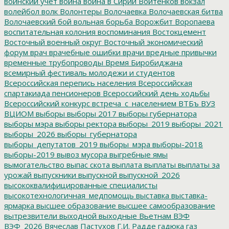
воинский учет
война
война в Сирии
Войтенков
вокзал
волейбол
волк
Волонтеры
Волочаевка
Волочаевская битва
Волочаевский бой
вольная борьба
Ворожбит
Воропаева
воспитательная колония
воспоминания
Востокцемент
Восточный военный округ
Восточный экономический
форум
врач
врачебные ошибки
врачи
вредные привычки
временные трубопроводы
Время Биробиджана
всемирный фестиваль молодежи и студентов
Всероссийская перепись населения
Всероссийская
спартакиада пенсионеров
Всероссийский день ходьбы
Всероссийский конкурс
встреча_с_населением
ВТБъ
ВУЗ
ВЦИОМ
выборы
выборы 2017
выборы губернатора
выборы мэра
выборы ректора
выборы_2019
выборы_2021
выборы_2026
выборы_губернатора
выборы_депутатов_2019
выборы_мэра
выборы-2018
выборы-2019
вывоз мусора
выгребные ямы
вымогательство
выпас скота
выплата
выплаты
выплаты за
урожай
выпускники
выпускной
выпускной_2026
высококвалифицированные специалисты
высокотехнологичная_медпомощь
выставка
выставка-
ярмарка
высшее образование
высшее самообразование
вытрезвители
выходной
выходные
Вьетнам
ВЭФ
ВЭФ_2026
Вячеслав Пастухов
Г.И. Радде
гадюка
газ