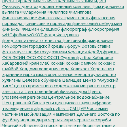
скульптур
Фестиваль мяса
Фестиваль языка идиш
Физкультурно-оздоровительный комплекс
фиксированная
выплата
Филармония
Филиппов
Филиппова
финансирование
финансовая грамотность
финансовая
пирамида
финансовые пирамиды
финансовый омбудсмен
финансы
Фишман
флешмоб
флюорограф
флюорография
ФНС
фобия
ФОКОТ
фонд
Фонд кино
фонд_защитники_отечества
фонтаны
формирование
комфортной городской среды\
форум
фотовыставка
фотоискусство
фотохудожники
Франция
Фрейд
фрукты
ФСБ
ФСИН
ФСО
ФСС
ФССП
Фургал
футбол
Хабаровск
Хабаровский край
хлеб
хоккей
хоккей с мячом
хоккей с
шайбой
Холдоми
холодная вода
Холокост
Хорошавин
хранение наркотиков
хрустальная менора
хулиганство
хулиганы
целевое обучение
Целищев
Центр "Амурский
тигр"
центр временного содержания мигрантов
центр
занятости
Центр лечебной физкультуры
Центр
управления регионом
центральное водоснабжение
Центральный Банк
цены
цик
циклон
цирк
цифровое
телевидение
цифровой рубль
ЦСМ
ЦУР
Час земли
частичная мобилизация
Чемпионат Дальнего Востока по
футболу
черная дыра
черная икра
черные лесорубы
Черный куб
черный список
честные выборы
честные и