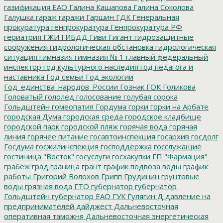
газификация ЕАО
Галина Кашапова
Галина Соколова
Галушка
гараж
гаражи
Гаршин
ГДК
Генеральная
прокуратура
генпрокуратура
Генпрокуратура РФ
гериатрия
ГЖИ
ГИБДД
Гиви
Гигант
гидрозащитные
сооружения
гидрологическая обстановка
гидрологическая
ситуация
гимназия
гимназия № 1
главный федеральный
инспектор
год культурного наследия
год педагога и
наставника
Год семьи
Год экологии
Год_единства_народов_России
Гознак
ГОК
Голикова
Головатый
гололед
голосование
голубая сорока
Гольдштейн
гомеопатия
Гордума
горки
горки на Арбате
городская Дума
городская среда
городское кладбище
городской парк
городской пляж
горячая вода
горячая
линия
горячее питание
госавтоинспекция
госархив
госдолг
Госдума
госжилинспекция
господдержка
госслужащие
гостиница "Восток"
госуслуги
госхакупки
ГП "Фармация"
грабеж
град
граница
грант
график подвоза воды
график
работы
Григорий Волохов
Грипп
Грудинин
грунтовые
воды
грязная вода
ГТО
губернатор
губернатор
Гольдштейн
губернатор ЕАО
ГУК
Гулягин
Д
давление на
предпринимателей
дайджест
Дальневосточная
оперативная таможня
Дальневосточная энергетическая