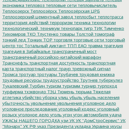
экономика
тепловоз
тепловые сети
тепловычислитель
Теплоозерск
Теплоозёрск
Теплоозёрская ЦРБ
Теплоозерский цементный завод
теплосбыт
теплотрасса
территория действий
терроризм
техника
технологии
технологический_техникум
технопарк
тигр
ТИК
Тимченко
Тихомиров
ТКО
Тлустенко
товары
Толстой
томограф
тонкий лед
Тонких
ТОР
торговля
торговые сети
торговый
центр
тос
Тотальный диктант
ТПП ЕАО
травма
трагедия
трагедия в Забайкалье
трансграничный мост
трансграничный российско-китайский марафон
Транснефть
транспортная доступность
транспортная
карта
транспортный налог
траур
тревожный сигнал
Тромса
тротуар
тротуары
Трубачев
трудовая книжка
трудовые ресурсы
трудоустройство
Трутнев
туберкулез
Тукалевский
Турбин
туризм
туризмм
турнир
турпоход
турфирма
тхэквондо
ТЭЦ
Тюмень
тюрьма
Тяжелая
атлетика
убийство
уборка улиц
убыль
убыль населения
убыточность
увольнение
увольнения
уголовное дело
уголовное преследование
уголовный кодекс
уголовный
розыск
уголоное дело
уголь
угон
угон автомобиля
удача
УЖАСЫ НАШЕГО ГОРОДКА
узи
УК
УК "ДомСтроСервис"
УК
"Монарх"
УК РФ
указ Президента
укладка
Украина
укусы