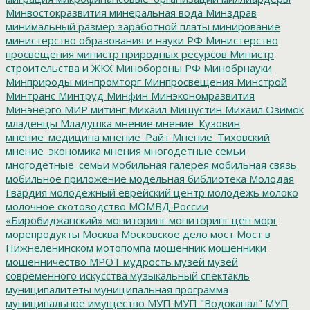
Минвостокразвития
минеральная вода
Минздрав
минимальный размер заработной платы
минирование
министерство образования и науки РФ
Министерство
просвещения
министр природных ресурсов
Министр
строительства и ЖКХ
Минобороны РФ
Минобрнауки
Минприроды
минпромторг
Минпросвещения
Минстрой
Минтранс
Минтруд
Минфин
Минэкономразвития
Минэнерго
МИР
митинг
Михаил Мишустин
Михаил Озимок
младенцы
Младушка
мнение
мнение_Кузовин
мнение_медицина
мнение_Райт
Мнение_Тиховский
мнение_экономика
мнения
многодетные семьи
многодетные_семьи
мобильная галерея
мобильная связь
мобильное приложение
модельная библиотека
Молодая
Гвардия
молодежный еврейский центр
молодежь
молоко
молочное скотоводство
МОМВД России
«Биробиджанский»
мониторинг
мониторинг цен
морг
морепродукты
Москва
Московское дело
мост
Мост в
Нижнеленинском
мотопомпа
мошенник
мошенники
мошенничество
МРОТ
мудрость
музей
музей
современного искусства
музыкальный спектакль
муниципалитеты
муниципальная программа
муниципальное имущество
МУП
МУП "Водоканал"
МУП