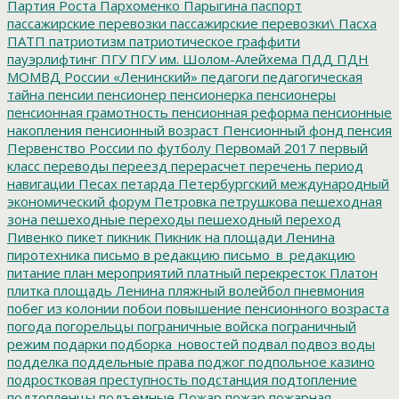
Партия Роста
Пархоменко
Парыгина
паспорт
пассажирские перевозки
пассажирские перевозки\
Пасха
ПАТП
патриотизм
патриотическое граффити
пауэрлифтинг
ПГУ
ПГУ им. Шолом-Алейхема
ПДД
ПДН
МОМВД России «Ленинский»
педагоги
педагогическая
тайна
пенсии
пенсионер
пенсионерка
пенсионеры
пенсионная грамотность
пенсионная реформа
пенсионные
накопления
пенсионный возраст
Пенсионный фонд
пенсия
Первенство России по футболу
Первомай 2017
первый
класс
переводы
переезд
перерасчет
перечень
период
навигации
Песах
петарда
Петербургский международный
экономический форум
Петровка
петрушкова
пешеходная
зона
пешеходные переходы
пешеходный переход
Пивенко
пикет
пикник
Пикник на площади Ленина
пиротехника
письмо в редакцию
письмо_в_редакцию
питание
план мероприятий
платный перекресток
Платон
плитка
площадь Ленина
пляжный волейбол
пневмония
побег из колонии
побои
повышение пенсионного возраста
погода
погорельцы
пограничные войска
пограничный
режим
подарки
подборка_новостей
подвал
подвоз воды
подделка
поддельные права
поджог
подпольное казино
подростковая преступность
подстанция
подтопление
подтопленцы
подъемные
Пожар
пожар
пожарная