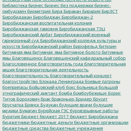
библиотека
бизнес
бизнес без поддержки
бизнес-
омбудсмен
биометрия
Бира
Биракан
Бирария
БирЗСТ
Биробидажан
Биробиджан
Биробиджан-2
Биробиджанская воспитательная колония
Биробиджанская таможня
Биробиджанская ТЭЦ
Биробиджанский Арбат
Биробиджанский военный
гарнизонный суд
Биробиджанский колледж культуры и
искусств
Биробиджанский район
Бирофельд
биткоин
битумная яма
битумная_яма
битумное болото
битумные
ямы
Благовещенск
Благовещенский кафедральный собор
Благословенное
благотворитель года
благотворительная
акция
благотворительная деятельность
благотворительность
благотворительный концерт
благоустройство
Блокада Ленинграда
боевые патроны
боеприпасы
Бойцовский клуб
бокс
больница
большой
этнографический диктант
бомба
бомбоубежище
Борис
Титов
Борохович
брак
браконьер
Бридер
брусит
брусчатка
Брянск
Будукан
будущие врачи
будущие
медики
Бумагин
Бурейская ГЭС
буровзрывные работы
Бурятия
Бюджет
бюджет 2017
бюджет Биробиджана
бюджетники
бюджетные деньги
бюджетные организации
бюджетные средства
бюджетные учреждения