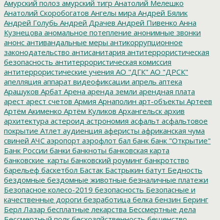
Амурский полоз
амурский тигр
Анатолий Мелешко
Анатолий Скоробогатов
Ангелы мира
Андрей Бялик
Андрей Голубь
Андрей Драчев
Андрей Пивенко
Анна
Кузнецова
аномальное потепление
анонимные звонки
анонс
антивандальные меры
антикоррупционное
законодательство
антисанитария
антитеррористическая
безопасность
антитеррористическая комиссия
антитеррористические учения
АО "ДГК"
АО "ДРСК"
апелляция
аппарат видеофиксации
апрель
аптека
Арашуков
Арбат
Арена
аренда земли
арендная плата
арест
арест счетов
Армия
Арнаполин
арт-объекты
Артеев
Артём Акименко
Артём Куликов
Архангельск
архив
архитектура
астероид
астрономия
асфальт
асфальтовое
покрытие
Атлет
аудиенция
аферисты
африканская чума
свиней
АЧС
аэропорт
аэрофлот
бал
банк
банк "Открытие"
Банк России
банки
банкноты
банковская карта
банковские_карты
банковский роуминг
банкротство
барельеф
баскетбол
Бастак
Бастрыкин
батут
Бедность
бездомные
бездомные животные
безналичные платежи
Безопасное колесо-2019
безопасность
Безопасные и
качественные дороги
безработица
белка
бензин
Беринг
Берл Лазар
бесплатные лекарства
Бессмертные дела
Бессмертный полк
бесхозяйственность
бешенство