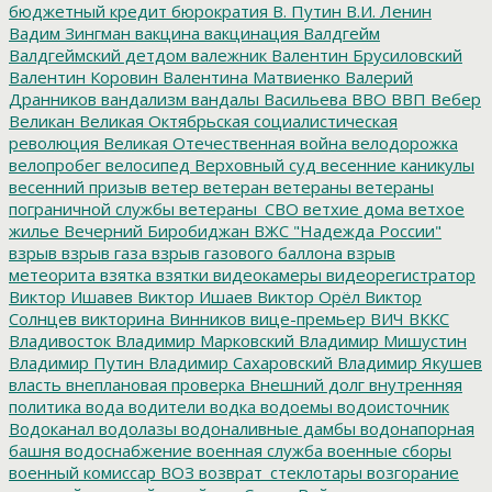
бюджетный кредит
бюрократия
В. Путин
В.И. Ленин
Вадим Зингман
вакцина
вакцинация
Валдгейм
Валдгеймский детдом
валежник
Валентин Брусиловский
Валентин Коровин
Валентина Матвиенко
Валерий
Дранников
вандализм
вандалы
Васильева
ВВО
ВВП
Вебер
Великан
Великая Октябрьская социалистическая
революция
Великая Отечественная война
велодорожка
велопробег
велосипед
Верховный суд
весенние каникулы
весенний призыв
ветер
ветеран
ветераны
ветераны
пограничной службы
ветераны_СВО
ветхие дома
ветхое
жилье
Вечерний Биробиджан
ВЖС "Надежда России"
взрыв
взрыв газа
взрыв газового баллона
взрыв
метеорита
взятка
взятки
видеокамеры
видеорегистратор
Виктор Ишавев
Виктор Ишаев
Виктор Орёл
Виктор
Солнцев
викторина
Винников
вице-премьер
ВИЧ
ВККС
Владивосток
Владимир Марковский
Владимир Мишустин
Владимир Путин
Владимир Сахаровский
Владимир Якушев
власть
внеплановая проверка
Внешний долг
внутренняя
политика
вода
водители
водка
водоемы
водоисточник
Водоканал
водолазы
водоналивные дамбы
водонапорная
башня
водоснабжение
военная служба
военные сборы
военный комиссар
ВОЗ
возврат_стеклотары
возгорание