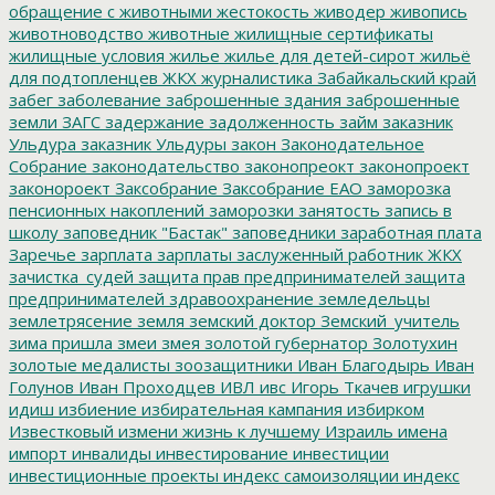
обращение с животными
жестокость
живодер
живопись
животноводство
животные
жилищные сертификаты
жилищные условия
жилье
жилье для детей-сирот
жильё
для подтопленцев
ЖКХ
журналистика
Забайкальский край
забег
заболевание
заброшенные здания
заброшенные
земли
ЗАГС
задержание
задолженность
займ
заказник
Ульдура
заказник Ульдуры
закон
Законодательное
Собрание
законодательство
законопреокт
законопроект
законороект
Заксобрание
Заксобрание ЕАО
заморозка
пенсионных накоплений
заморозки
занятость
запись в
школу
заповедник "Бастак"
заповедники
заработная плата
Заречье
зарплата
зарплаты
заслуженный работник ЖКХ
зачистка_судей
защита прав предпринимателей
защита
предпринимателей
здравоохранение
земледельцы
землетрясение
земля
земский доктор
Земский_учитель
зима пришла
змеи
змея
золотой губернатор
Золотухин
золотые медалисты
зоозащитники
Иван Благодырь
Иван
Голунов
Иван Проходцев
ИВЛ
ивс
Игорь Ткачев
игрушки
идиш
избиение
избирательная кампания
избирком
Известковый
измени жизнь к лучшему
Израиль
имена
импорт
инвалиды
инвестирование
инвестиции
инвестиционные проекты
индекс самоизоляции
индекс