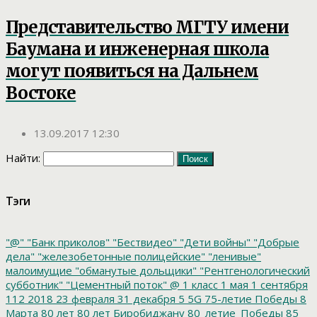
Представительство МГТУ имени
Баумана и инженерная школа
могут появиться на Дальнем
Востоке
13.09.2017 12:30
Найти:
Тэги
"@"
"Банк приколов"
"Бествидео"
"Дети войны"
"Добрые
дела"
"железобетонные полицейские"
"ленивые"
малоимущие
"обманутые дольщики"
"Рентгенологический
субботник"
"Цементный поток"
@
1 класс
1 мая
1 сентября
112
2018
23 февраля
31 декабря
5
5G
75-летие Победы
8
Марта
80 лет
80 лет Биробиджану
80_летие_Победы
85