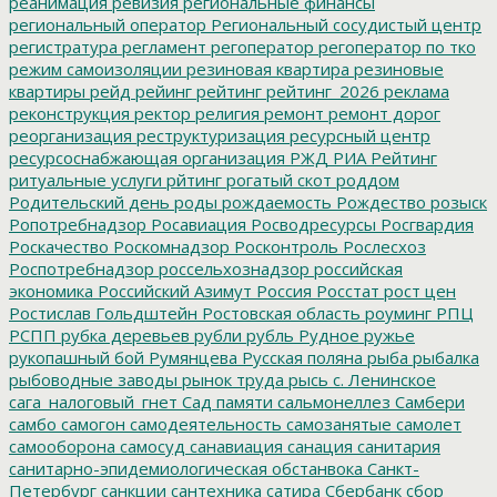
реанимация
ревизия
региональные финансы
региональный оператор
Региональный сосудистый центр
регистратура
регламент
регоператор
регоператор по тко
режим самоизоляции
резиновая квартира
резиновые
квартиры
рейд
рейинг
рейтинг
рейтинг_2026
реклама
реконструкция
ректор
религия
ремонт
ремонт дорог
реорганизация
реструктуризация
ресурсный центр
ресурсоснабжающая организация
РЖД
РИА Рейтинг
ритуальные услуги
рйтинг
рогатый скот
роддом
Родительский день
роды
рождаемость
Рождество
розыск
Ропотребнадзор
Росавиация
Росводресурсы
Росгвардия
Роскачество
Роскомнадзор
Росконтроль
Рослесхоз
Роспотребнадзор
россельхознадзор
российская
экономика
Российский Азимут
Россия
Росстат
рост цен
Ростислав Гольдштейн
Ростовская область
роуминг
РПЦ
РСПП
рубка деревьев
рубли
рубль
Рудное
ружье
рукопашный бой
Румянцева
Русская поляна
рыба
рыбалка
рыбоводные заводы
рынок труда
рысь
с. Ленинское
сага_налоговый_гнет
Сад памяти
сальмонеллез
Самбери
самбо
самогон
самодеятельность
самозанятые
самолет
самооборона
самосуд
санавиация
санация
санитария
санитарно-эпидемиологическая обстанвока
Санкт-
Петербург
санкции
сантехника
сатира
Сбербанк
сбор