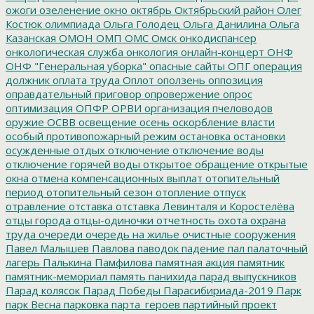
ожоги
озеленение
окно
октябрь
Октябрьский район
Олег
Костюк
олимпиада
Ольга Голодец
Ольга Данилина
Ольга
Казанская
ОМОН
ОМП
ОМС
Омск
онкодиспансер
онкологическая служба
онкология
онлайн-концерт
ОНФ
ОНФ "Генеральная уборка"
опасные сайты
ОПГ
операция
должник
оплата труда
Оплот
оползень
оппозиция
оправдательный приговор
опровержение
опрос
оптимизация
ОПФР
ОРВИ
организация пчеловодов
оружие
ОСВВ
освещение
осень
оскорбление власти
особый противопожарный режим
остановка
остановки
осужденные
отдых
отключение
отключение воды
отключение горячей воды
открытое обращение
открытые
окна
отмена компенсационных выплат
отопительный
период
отопительный сезон
отопление
отпуск
отравление
отставка
отставка Левинталя и Коростелёва
отцы города
отцы-одиночки
отчетность
охота
охрана
труда
очереди
очередь на жилье
очистные сооружения
Павел Малышев
Павлова
паводок
падение
пал
палаточный
лагерь
Палькина
Памфилова
памятная акция
памятник
памятник-мемориал
память
панихида
парад выпускников
Парад колясок
Парад Победы
Парасибириада-2019
Парк
парк Весна
парковка
парта_героев
партийный проект