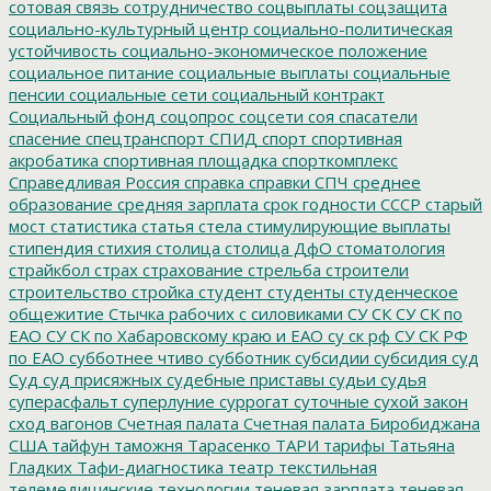
сотовая связь
сотрудничество
соцвыплаты
соцзащита
социально-культурный центр
социально-политическая
устойчивость
социально-экономическое положение
социальное питание
социальные выплаты
социальные
пенсии
социальные сети
социальный контракт
Социальный фонд
соцопрос
соцсети
соя
спасатели
спасение
спецтранспорт
СПИД
спорт
спортивная
акробатика
спортивная площадка
спорткомплекс
Справедливая Россия
справка
справки
СПЧ
среднее
образование
средняя зарплата
срок годности
СССР
старый
мост
статистика
статья
стела
стимулирующие выплаты
стипендия
стихия
столица
столица ДфО
стоматология
страйкбол
страх
страхование
стрельба
строители
строительство
стройка
студент
студенты
студенческое
общежитие
Стычка рабочих с силовиками
СУ СК
СУ СК по
ЕАО
СУ СК по Хабаровскому краю и ЕАО
су ск рф
СУ СК РФ
по ЕАО
субботнее чтиво
субботник
субсидии
субсидия
суд
Суд
суд присяжных
судебные приставы
судьи
судья
суперасфальт
суперлуние
суррогат
суточные
сухой закон
сход вагонов
Счетная палата
Счетная палата Биробиджана
США
тайфун
таможня
Тарасенко
ТАРИ
тарифы
Татьяна
Гладких
Тафи-диагностика
театр
текстильная
телемедицинские технологии
теневая зарплата
теневая