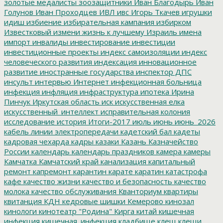
золотые медалисты
зоозащитники
Иван Благодырь
Иван
Голунов
Иван Проходцев
ИВЛ
ивс
Игорь Ткачев
игрушки
идиш
избиение
избирательная кампания
избирком
Известковый
измени жизнь к лучшему
Израиль
имена
импорт
инвалиды
инвестирование
инвестиции
инвестиционные проекты
индекс самоизоляции
индекс
человеческого развития
индексация
инновационное
развитие
иностранные государства
инспектор ДПС
инсульт
интервью
Интернет
инфекционная больница
инфекция
инфляция
инфраструктура
ипотека
Ирина
Пинчук
Иркутская область
иск
искусственная елка
искусственный_интеллект
исправительная колония
исследование
история
Итоги-2017
июль
июнь
июнь_2026
кабель линии электропередачи
кадетский бал
кадеты
кадровая чехарда
кадры
казаки
Казань
Казначейство
России
календарь
календарь праздников
камера
камеры
Камчатка
Камчатский край
канализация
капитальный
ремонт
капремонт
карантин
карате
каратин
катастрофа
кафе
качество жизни
качество и безопасность
качество
молока
качество обслуживания
Кванториум
квартиры
квитанция
КДН
кедровые шишки
Кемерово
кинозал
кинологи
кинотеатр "Родина"
Кирга
китай
кишечная
инфекция
кишечная_инфекция
кладбище
клещ
клещи