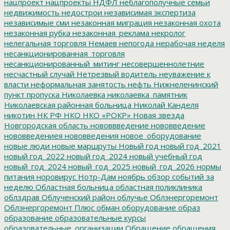
нацпроект
нацпроекты
НДФЛ
неблагополучные семьи
недвижимость
недострои
независимая экспертиза
независимые сми
незаконная миграция
незаконная охота
незаконная рубка
незаконная_реклама
некролог
нелегальная торговля
Немаев
непогода
нерабочая неделя
несанкционированная_торговля
несанкционированный_митинг
несовершеннолетние
несчастный случай
Нетрезвый водитель
неуважение к
власти
неформальная занятость
нефть
Нижнеленинский
пункт пропуска
Николаевка
николаевка_памятник
Николаевская районная больница
Николай Канделя
никотин
НК РФ
НКО
НКО «РОКР»
Новая звезда
Новгородская область
нововвведение
нововведение
нововведениея
нововведения
новое_оборудование
новые люди
новые маршруты
Новый год
новый год_2021
новый год_2022
новый год_2024
новый учебный год
новый_год_2024
новый_год_2025
новый_год_2026
нормы
питания
норовирус
Нотр-Дам
ноябрь
обзор событий за
неделю
Областная больница
областная поликлиника
облздрав
Облученский район
облучье
Облэнергоремонт
Облэнергоремонт Плюс
обман
оборудование
образ
образование
образовательные курсы
образовательные_организации
Обращение
обращения