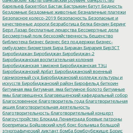
барельеф
баскетбол
Бастак
Бастрыкин
батут
Бедность
бездомные
бездомные животные
безналичные платежи
Безопасное колесо-2019
безопасность
Безопасные и
качественные дороги
безработица
белка
бензин
Беринг
Берл Лазар
бесплатные лекарства
Бессмертные дела
Бессмертный полк
бесхозяйственность
бешенство
библиотека
бизнес
бизнес без поддержки
бизнес-
омбудсмен
биометрия
Бира
Биракан
Бирария
БирЗСТ
Биробидажан
Биробиджан
Биробиджан-2
Биробиджанская воспитательная колония
Биробиджанская таможня
Биробиджанская ТЭЦ
Биробиджанский Арбат
Биробиджанский военный
гарнизонный суд
Биробиджанский колледж культуры и
искусств
Биробиджанский район
Бирофельд
биткоин
битумная яма
битумная_яма
битумное болото
битумные
ямы
Благовещенск
Благовещенский кафедральный собор
Благословенное
благотворитель года
благотворительная
акция
благотворительная деятельность
благотворительность
благотворительный концерт
благоустройство
Блокада Ленинграда
боевые патроны
боеприпасы
Бойцовский клуб
бокс
больница
большой
этнографический диктант
бомба
бомбоубежище
Борис