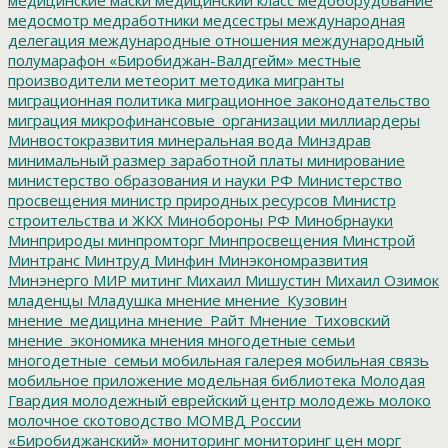
медосмотр
медработники
медсестры
международная
делегация
международные отношения
международный
полумарафон «Биробиджан-Валдгейм»
местные
производители
метеорит
методика
мигранты
миграционная политика
миграционное законодательство
миграция
микрофинансовые_организации
миллиардеры
Минвостокразвития
минеральная вода
Минздрав
минимальный размер заработной платы
минирование
министерство образования и науки РФ
Министерство
просвещения
министр природных ресурсов
Министр
строительства и ЖКХ
Минобороны РФ
Минобрнауки
Минприроды
минпромторг
Минпросвещения
Минстрой
Минтранс
Минтруд
Минфин
Минэкономразвития
Минэнерго
МИР
митинг
Михаил Мишустин
Михаил Озимок
младенцы
Младушка
мнение
мнение_Кузовин
мнение_медицина
мнение_Райт
Мнение_Тиховский
мнение_экономика
мнения
многодетные семьи
многодетные_семьи
мобильная галерея
мобильная связь
мобильное приложение
модельная библиотека
Молодая
Гвардия
молодежный еврейский центр
молодежь
молоко
молочное скотоводство
МОМВД России
«Биробиджанский»
мониторинг
мониторинг цен
морг