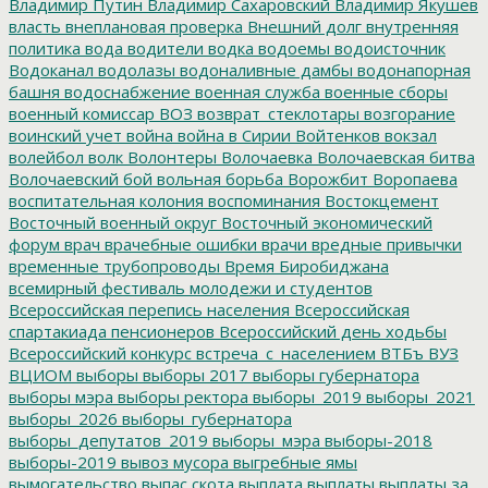
Владимир Путин
Владимир Сахаровский
Владимир Якушев
власть
внеплановая проверка
Внешний долг
внутренняя
политика
вода
водители
водка
водоемы
водоисточник
Водоканал
водолазы
водоналивные дамбы
водонапорная
башня
водоснабжение
военная служба
военные сборы
военный комиссар
ВОЗ
возврат_стеклотары
возгорание
воинский учет
война
война в Сирии
Войтенков
вокзал
волейбол
волк
Волонтеры
Волочаевка
Волочаевская битва
Волочаевский бой
вольная борьба
Ворожбит
Воропаева
воспитательная колония
воспоминания
Востокцемент
Восточный военный округ
Восточный экономический
форум
врач
врачебные ошибки
врачи
вредные привычки
временные трубопроводы
Время Биробиджана
всемирный фестиваль молодежи и студентов
Всероссийская перепись населения
Всероссийская
спартакиада пенсионеров
Всероссийский день ходьбы
Всероссийский конкурс
встреча_с_населением
ВТБъ
ВУЗ
ВЦИОМ
выборы
выборы 2017
выборы губернатора
выборы мэра
выборы ректора
выборы_2019
выборы_2021
выборы_2026
выборы_губернатора
выборы_депутатов_2019
выборы_мэра
выборы-2018
выборы-2019
вывоз мусора
выгребные ямы
вымогательство
выпас скота
выплата
выплаты
выплаты за