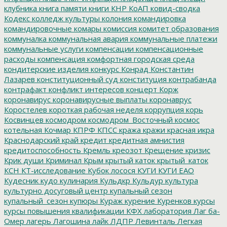
клубника
книга памяти
книги
КНР
КоАП
ковид-сводка
Кодекс
колледж культуры
колония
командировка
командировочные
комары
комиссия
комитет образования
коммуналка
коммунальная авария
коммунальные платежи
коммунальные услуги
компенсации
компенсационные
расходы
компенсация
комфортная городская среда
кондитерские изделия
конкурс
Конрад
Константин
Лазарев
конституционный суд
конституция
контрабанда
контрафакт
конфликт интересов
концерт
Корж
коронавирус
коронавирусные выплаты
коронаврус
Коростелев
короткая рабочая неделя
коррупция
корь
Косвинцев
космодром
космодром_Восточный
космос
котельная
Кочмар
КПРФ
КПСС
кража
кражи
красная икра
Краснодарский край
кредит
кредитная амнистия
кредитоспособность
Кремль
креозот
Крещение
кризис
Крик души
Криминал
Крым
крытый каток
крытый_каток
КСН
КТ-исследование
Кубок лосося
КУГИ
КУГИ ЕАО
Кудесник
кудо
кулинария
Кульдкр
Кульдур
культура
культурно досуговый центр
купальный сезон
купальный_сезон
купюры
Кураж
курение
Куренков
курсы
курсы повышения квалификации
КФХ
лаборатория
Лаг ба-
Омер
лагерь
Лагошина
лайк
ЛДПР
Левинталь
Легкая