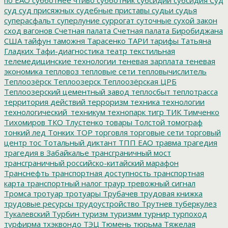
суд
суд присяжных
судебные приставы
судьи
судья
суперасфальт
суперлуние
суррогат
суточные
сухой закон
сход вагонов
Счетная палата
Счетная палата Биробиджана
США
тайфун
таможня
Тарасенко
ТАРИ
тарифы
Татьяна
Гладких
Тафи-диагностика
театр
текстильная
телемедицинские технологии
теневая зарплата
теневая
экономика
тепловоз
тепловые сети
тепловычислитель
Теплоозёрск
Теплоозерск
Теплоозёрская ЦРБ
Теплоозерский цементный завод
теплосбыт
теплотрасса
территория действий
терроризм
техника
технологии
технологический_техникум
технопарк
тигр
ТИК
Тимченко
Тихомиров
ТКО
Тлустенко
товары
Толстой
томограф
тонкий лед
Тонких
ТОР
торговля
торговые сети
торговый
центр
тос
Тотальный диктант
ТПП ЕАО
травма
трагедия
трагедия в Забайкалье
трансграничный мост
трансграничный российско-китайский марафон
Транснефть
транспортная доступность
транспортная
карта
транспортный налог
траур
тревожный сигнал
Тромса
тротуар
тротуары
Трубачев
трудовая книжка
трудовые ресурсы
трудоустройство
Трутнев
туберкулез
Тукалевский
Турбин
туризм
туризмм
турнир
турпоход
турфирма
тхэквондо
ТЭЦ
Тюмень
тюрьма
Тяжелая