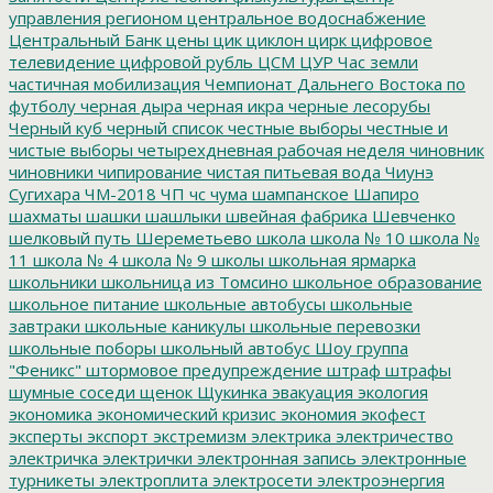
управления регионом
центральное водоснабжение
Центральный Банк
цены
цик
циклон
цирк
цифровое
телевидение
цифровой рубль
ЦСМ
ЦУР
Час земли
частичная мобилизация
Чемпионат Дальнего Востока по
футболу
черная дыра
черная икра
черные лесорубы
Черный куб
черный список
честные выборы
честные и
чистые выборы
четырехдневная рабочая неделя
чиновник
чиновники
чипирование
чистая питьевая вода
Чиунэ
Сугихара
ЧМ-2018
ЧП
чс
чума
шампанское
Шапиро
шахматы
шашки
шашлыки
швейная фабрика
Шевченко
шелковый путь
Шереметьево
школа
школа № 10
школа №
11
школа № 4
школа № 9
школы
школьная ярмарка
школьники
школьница из Томсино
школьное образование
школьное питание
школьные автобусы
школьные
завтраки
школьные каникулы
школьные перевозки
школьные поборы
школьный автобус
Шоу группа
"Феникс"
штормовое предупреждение
штраф
штрафы
шумные соседи
щенок
Щукинка
эвакуация
экология
экономика
экономический кризис
экономия
экофест
эксперты
экспорт
экстремизм
электрика
электричество
электричка
электрички
электронная запись
электронные
турникеты
электроплита
электросети
электроэнергия