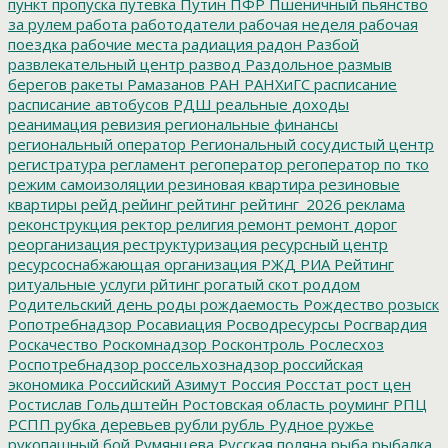
пункт пропуска
путевка
Путин
ПФР
Пшеничный
пьянство
за рулем
работа
работодатели
рабочая неделя
рабочая
поездка
рабочие места
радиация
радон
Разбой
развлекательный центр
развод
Раздольное
размыв
берегов
ракеты
Рамазанов
РАН
РАНХиГС
расписание
расписание автобусов
РДШ
реальные доходы
реанимация
ревизия
региональные финансы
региональный оператор
Региональный сосудистый центр
регистратура
регламент
регоператор
регоператор по тко
режим самоизоляции
резиновая квартира
резиновые
квартиры
рейд
рейинг
рейтинг
рейтинг_2026
реклама
реконструкция
ректор
религия
ремонт
ремонт дорог
реорганизация
реструктуризация
ресурсный центр
ресурсоснабжающая организация
РЖД
РИА Рейтинг
ритуальные услуги
рйтинг
рогатый скот
роддом
Родительский день
роды
рождаемость
Рождество
розыск
Ропотребнадзор
Росавиация
Росводресурсы
Росгвардия
Роскачество
Роскомнадзор
Росконтроль
Рослесхоз
Роспотребнадзор
россельхознадзор
российская
экономика
Российский Азимут
Россия
Росстат
рост цен
Ростислав Гольдштейн
Ростовская область
роуминг
РПЦ
РСПП
рубка деревьев
рубли
рубль
Рудное
ружье
рукопашный бой
Румянцева
Русская поляна
рыба
рыбалка