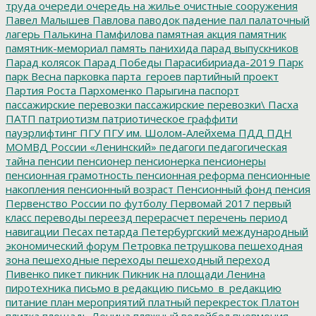
труда
очереди
очередь на жилье
очистные сооружения
Павел Малышев
Павлова
паводок
падение
пал
палаточный
лагерь
Палькина
Памфилова
памятная акция
памятник
памятник-мемориал
память
панихида
парад выпускников
Парад колясок
Парад Победы
Парасибириада-2019
Парк
парк Весна
парковка
парта_героев
партийный проект
Партия Роста
Пархоменко
Парыгина
паспорт
пассажирские перевозки
пассажирские перевозки\
Пасха
ПАТП
патриотизм
патриотическое граффити
пауэрлифтинг
ПГУ
ПГУ им. Шолом-Алейхема
ПДД
ПДН
МОМВД России «Ленинский»
педагоги
педагогическая
тайна
пенсии
пенсионер
пенсионерка
пенсионеры
пенсионная грамотность
пенсионная реформа
пенсионные
накопления
пенсионный возраст
Пенсионный фонд
пенсия
Первенство России по футболу
Первомай 2017
первый
класс
переводы
переезд
перерасчет
перечень
период
навигации
Песах
петарда
Петербургский международный
экономический форум
Петровка
петрушкова
пешеходная
зона
пешеходные переходы
пешеходный переход
Пивенко
пикет
пикник
Пикник на площади Ленина
пиротехника
письмо в редакцию
письмо_в_редакцию
питание
план мероприятий
платный перекресток
Платон
плитка
площадь Ленина
пляжный волейбол
пневмония