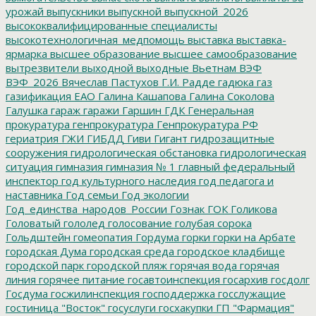
урожай
выпускники
выпускной
выпускной_2026
высококвалифицированные специалисты
высокотехнологичная_медпомощь
выставка
выставка-
ярмарка
высшее образование
высшее самообразование
вытрезвители
выходной
выходные
Вьетнам
ВЭФ
ВЭФ_2026
Вячеслав Пастухов
Г.И. Радде
гадюка
газ
газификация ЕАО
Галина Кашапова
Галина Соколова
Галушка
гараж
гаражи
Гаршин
ГДК
Генеральная
прокуратура
генпрокуратура
Генпрокуратура РФ
гериатрия
ГЖИ
ГИБДД
Гиви
Гигант
гидрозащитные
сооружения
гидрологическая обстановка
гидрологическая
ситуация
гимназия
гимназия № 1
главный федеральный
инспектор
год культурного наследия
год педагога и
наставника
Год семьи
Год экологии
Год_единства_народов_России
Гознак
ГОК
Голикова
Головатый
гололед
голосование
голубая сорока
Гольдштейн
гомеопатия
Гордума
горки
горки на Арбате
городская Дума
городская среда
городское кладбище
городской парк
городской пляж
горячая вода
горячая
линия
горячее питание
госавтоинспекция
госархив
госдолг
Госдума
госжилинспекция
господдержка
госслужащие
гостиница "Восток"
госуслуги
госхакупки
ГП "Фармация"