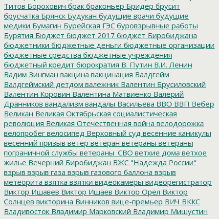
Титов
Борохович
брак
браконьер
Бридер
брусит
брусчатка
Брянск
Будукан
будущие врачи
будущие
медики
Бумагин
Бурейская ГЭС
буровзрывные работы
Бурятия
Бюджет
бюджет 2017
бюджет Биробиджана
бюджетники
бюджетные деньги
бюджетные организации
бюджетные средства
бюджетные учреждения
бюджетный кредит
бюрократия
В. Путин
В.И. Ленин
Вадим Зингман
вакцина
вакцинация
Валдгейм
Валдгеймский детдом
валежник
Валентин Брусиловский
Валентин Коровин
Валентина Матвиенко
Валерий
Дранников
вандализм
вандалы
Васильева
ВВО
ВВП
Вебер
Великан
Великая Октябрьская социалистическая
революция
Великая Отечественная война
велодорожка
велопробег
велосипед
Верховный суд
весенние каникулы
весенний призыв
ветер
ветеран
ветераны
ветераны
пограничной службы
ветераны_СВО
ветхие дома
ветхое
жилье
Вечерний Биробиджан
ВЖС "Надежда России"
взрыв
взрыв газа
взрыв газового баллона
взрыв
метеорита
взятка
взятки
видеокамеры
видеорегистратор
Виктор Ишавев
Виктор Ишаев
Виктор Орёл
Виктор
Солнцев
викторина
Винников
вице-премьер
ВИЧ
ВККС
Владивосток
Владимир Марковский
Владимир Мишустин