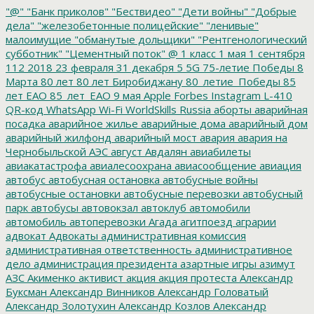
"@"
"Банк приколов"
"Бествидео"
"Дети войны"
"Добрые
дела"
"железобетонные полицейские"
"ленивые"
малоимущие
"обманутые дольщики"
"Рентгенологический
субботник"
"Цементный поток"
@
1 класс
1 мая
1 сентября
112
2018
23 февраля
31 декабря
5
5G
75-летие Победы
8
Марта
80 лет
80 лет Биробиджану
80_летие_Победы
85
лет ЕАО
85_лет_ЕАО
9 мая
Apple
Forbes
Instagram
L-410
QR-код
WhatsApp
Wi-Fi
WorldSkills Russia
аборты
аварийная
посадка
аварийное жилье
аварийные дома
аварийный дом
аварийный жилфонд
аварийный мост
авария
авария на
Чернобыльской АЭС
август
Авдалян
авиабилеты
авиакатастрофа
авиалесоохрана
авиасообщение
авиация
автобус
автобусная остановка
автобусные войны
автобусные остановки
автобусные перевозки
автобусный
парк
автобусы
автовокзал
автоклуб
автомобили
автомобиль
автоперевозки
Агада
агитпоезд
аграрии
адвокат
Адвокаты
административная комиссия
административная ответственность
административное
дело
администрация президента
азартные игры
азимут
АЗС
Акименко
активист
акция
акция протеста
Александр
Буксман
Александр Винников
Александр Головатый
Александр Золотухин
Александр Козлов
Александр