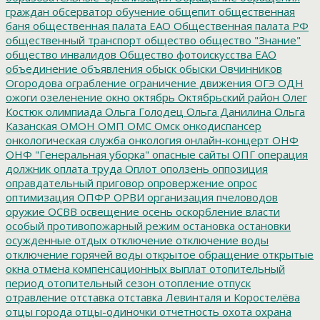
граждан
обсерватор
обучение
общепит
общественная
баня
общественная палата ЕАО
Общественная палата РФ
общественный транспорт
общество
общество "Знание"
общество инвалидов
Общество фотоискусства ЕАО
объединение
объявления
обыск
обыски
Овчинников
Огородова
ограбление
ограничение движения
ОГЭ
ОДН
ожоги
озеленение
окно
октябрь
Октябрьский район
Олег
Костюк
олимпиада
Ольга Голодец
Ольга Данилина
Ольга
Казанская
ОМОН
ОМП
ОМС
Омск
онкодиспансер
онкологическая служба
онкология
онлайн-концерт
ОНФ
ОНФ "Генеральная уборка"
опасные сайты
ОПГ
операция
должник
оплата труда
Оплот
оползень
оппозиция
оправдательный приговор
опровержение
опрос
оптимизация
ОПФР
ОРВИ
организация пчеловодов
оружие
ОСВВ
освещение
осень
оскорбление власти
особый противопожарный режим
остановка
остановки
осужденные
отдых
отключение
отключение воды
отключение горячей воды
открытое обращение
открытые
окна
отмена компенсационных выплат
отопительный
период
отопительный сезон
отопление
отпуск
отравление
отставка
отставка Левинталя и Коростелёва
отцы города
отцы-одиночки
отчетность
охота
охрана