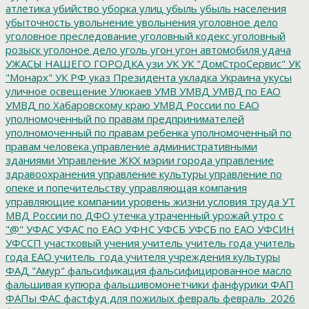
атлетика
убийство
уборка улиц
убыль
убыль населения
убыточность
увольнение
увольнения
уголовное дело
уголовное преследование
уголовный кодекс
уголовный
розыск
уголоное дело
уголь
угон
угон автомобиля
удача
УЖАСЫ НАШЕГО ГОРОДКА
узи
УК
УК "ДомСтроСервис"
УК
"Монарх"
УК РФ
указ Президента
укладка
Украина
укусы
уличное освещение
Улюкаев
УМВ
УМВД
УМВД по ЕАО
УМВД по Хабаровскому краю
УМВД России по ЕАО
уполномоченный по правам предпринимателей
уполномоченный по правам ребенка
уполномоченный по
правам человека
управление административными
зданиями
Управление ЖКХ мэрии города
управление
здравоохранения
управление культуры
управление по
опеке и попечительству
управляющая компания
управляющие компании
уровень жизни
условия труда
УТ
МВД России по ДФО
утечка
утраченный урожай
утро с
"@"
УФАС
УФАС по ЕАО
УФНС
УФСБ
УФСБ по ЕАО
УФСИН
УФССП
участковый
учения
учитель
учитель года
учитель
года ЕАО
учитель_года
учителя
учреждения культуры
ФАД "Амур"
фальсификация
фальсифицированное масло
фальшивая купюра
фальшивомонетчики
фанфурики
ФАП
ФАПы
ФАС
фастфуд для пожилых
февраль
февраль_2026