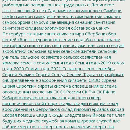
рыбоводные заводы
рынок труда
рысь
с. Ленинское
сага_налоговый_гнет
Сад памяти
сальмонеллез
Самбери
самбо
самогон
самодеятельность
самозанятые
самолет
самооборона
самосуд
санавиация
санация
санитария
санитарно-эпидемиологическая обстанвока
Санкт-
Петербург
санкции
сантехника
сатира
Сбербанк
сбор
вещей
сбор на здравоохранение
свадьба
свалка
свалки
светофоры
свищ
связь
священнослужитель
секта
секция
акробатики
сельские врачи
сельские жители
сельский
учитель
сельское хозяйство
сельскохозяйственная
ярмарка
семена
семья
семья года
Семья года-2019
семья
года-2020
Семья года-2021
Сенаторы
сено
сентябрь
Сергей Ерёмин
Сергей Солтус
Сергей Фургал
сертификат
сибиреязвенные захоронения
сигареты
СИЗО
сирена
Сирия
Сироткин
сироты
система оповещения
система
оповещения населения
СК
СК России
СК РФ
СК РФ по
Хабаровскому краю
сказка
скандал
сквер
сквер
пограничников
скейт-парк
скидка
скидки и акции
склад
вооружения и боеприпасов
склад пиломатериалов
скорая
Скорая помощь
СКУД
СКУДы
Следственный комитет
Слет
будущих медиков
служебная командировка
служебные
собаки
смертность
смертность населения
смерть на