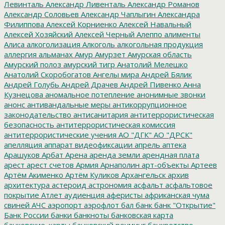
Левинталь
Александр Ливенталь
Александр Романов
Александр Соловьев
Александр Чаплыгин
Александра
Филиппова
Алексей Корниенко
Алексей Навальный
Алексей Хозяйский
Алексей Черный
Алеппо
алименты
Алиса
алкоголизация
Алкоголь
алкогольная продукция
аллергия
альманах
Амур
Амурзет
Амурская область
Амурский полоз
амурский тигр
Анатолий Мелешко
Анатолий Скоробогатов
Ангелы мира
Андрей Бялик
Андрей Голубь
Андрей Драчев
Андрей Пивенко
Анна
Кузнецова
аномальное потепление
анонимные звонки
анонс
антивандальные меры
антикоррупционное
законодательство
антисанитария
антитеррористическая
безопасность
антитеррористическая комиссия
антитеррористические учения
АО "ДГК"
АО "ДРСК"
апелляция
аппарат видеофиксации
апрель
аптека
Арашуков
Арбат
Арена
аренда земли
арендная плата
арест
арест счетов
Армия
Арнаполин
арт-объекты
Артеев
Артём Акименко
Артём Куликов
Архангельск
архив
архитектура
астероид
астрономия
асфальт
асфальтовое
покрытие
Атлет
аудиенция
аферисты
африканская чума
свиней
АЧС
аэропорт
аэрофлот
бал
банк
банк "Открытие"
Банк России
банки
банкноты
банковская карта
банковские_карты
банковский роуминг
банкротство