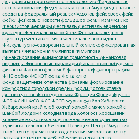
федеральная программа по переселению
Федеральная
сетевая компания
федеральная трасса Амур
федеральные
средства
федеральный розыск
Федотов
фейерверк
фейк
фейки
фейковые новости
фельдшер
феминизм
Феникс
Феоктистов
фермеры
фестиваль
фестиваль еврейской
культуры
фестиваль красок Холи
Фестиваль ледовых
скульптур
Фестиваль мяса
Фестиваль языка идиш
Физкультурно-оздоровительный комплекс
фиксированная
выплата
Филармония
Филиппов
Филиппова
финансирование
финансовая грамотность
финансовая
пирамида
финансовые пирамиды
финансовый омбудсмен
финансы
Фишман
флешмоб
флюорограф
флюорография
ФНС
фобия
ФОКОТ
фонд
Фонд кино
фонд_защитники_отечества
фонтаны
формирование
комфортной городской среды\
форум
фотовыставка
фотоискусство
фотохудожники
Франция
Фрейд
фрукты
ФСБ
ФСИН
ФСО
ФСС
ФССП
Фургал
футбол
Хабаровск
Хабаровский край
хлеб
хоккей
хоккей с мячом
хоккей с
шайбой
Холдоми
холодная вода
Холокост
Хорошавин
хранение наркотиков
хрустальная менора
хулиганство
хулиганы
целевое обучение
Целищев
Центр "Амурский
тигр"
центр временного содержания мигрантов
центр
занятости
Центр лечебной физкультуры
Центр