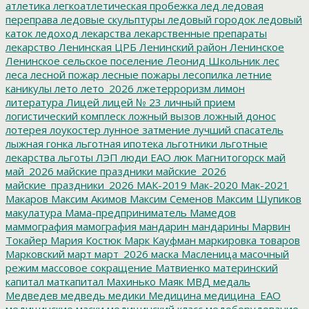
атлетика
легкоатлетическая пробежка
лед
ледовая
переправа
ледовые скульптуры
ледовый городок
ледовый
каток
ледоход
лекарства
лекарственные препараты
лекарство
Ленинская ЦРБ
Ленинский район
Ленинское
Ленинское сельское поселение
Леонид Школьник
лес
леса
лесной пожар
лесные пожары
лесопилка
летние
каникулы
лето
лето_2026
лжетерроризм
лимон
литература
Лицей
лицей № 23
личный прием
логистический комплеск
ложный вызов
ложный донос
лотерея
лоукостер
лунное затмение
лучший спасатель
лыжная гонка
льготная ипотека
льготники
льготные
лекарства
льготы
ЛЭП
люди ЕАО
люк
Магнитогорск
май
май_2026
майские праздники
майские_2026
майские_праздники_2026
МАК-2019
Мак-2020
Мак-2021
Макаров
Максим Акимов
Максим Семенов
Максим Шупиков
макулатура
Мама-предприниматель
Мамедов
маммография
мамография
мандарин
мандарины
Марвин
Токайер
Мария Костюк
Марк Кауфман
маркировка товаров
Марковский
март
март_2026
маска
Масленица
масочный
режим
массовое сокращение
Матвиенко
материнский
капитал
маткапитал
Махинько
Маяк
МВД
медаль
Медведев
медведь
медики
Медицина
медицина_ЕАО
медицинские маски
медицинский класс
медоборудование