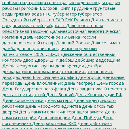
грабеж
град
граница
грант
график подвоза воды
график
работы
Григорий Волохов
Грипп
Грудинин
грунтовые
воды
грязная вода
ГТО
губернатор
губернатор
Гольдштейн
губернатор ЕАО
ГУК
Гулягин
Д
давление на
предпринимателей
дайджест
Дальневосточная
оперативная таможня
Дальневосточная энергетическая
компания
Дальневосточное ГУ Банка России
дальневосточный гектар
Дальний Восток
Дальсельмаш
дамба
дачное расписание
дачные перевозки
дачный_сезон_2026
ДВЖД
Движение общественный
контроль
двор
Дворы
ДГК
дебош
дебошир
дедовщина
Деева
дежурные группы
дезинфекция
декабрь
декларационная компания
декларация
декларация о
доходах
дело Ельчина
демография
демогрфия
денежные
переводы
День влюбленных
День географа
День города
День Государственного флага
День защитника Отечества
день защиты детей
День Знаний
День Конституции РФ
День космонавтики
День матери
День медицинского
работника
День народного единства
день открытых
дверей
День памяти воина-интернационалиста
День
памяти и скорби
День пионерии
День Победы
День
пограничника
День работника ЖКХ
День работника
культуры
день работника транспорта
День рождения