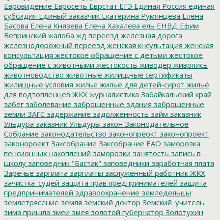
Евровидение
Евросеть
Еврстат
ЕГЭ
Единая Россия
единая
субсидия
Единый заказчик
Екатерина Румянцева
Елена
Басова
Елена Князева
Елена Хахалева
ель
ЕНВД
Ефим
Вепринский
жалоба
жд переезд
железная дорога
железнодорожный переезд
женская кнсультация
женская
консультация
жестокое обращение с детьми
жестокое
обращение с животными
жестокость
живодер
живопись
животноводство
животные
жилищные сертификаты
жилищные условия
жилье
жилье для детей-сирот
жильё
для подтопленцев
ЖКХ
журналистика
Забайкальский край
забег
заболевание
заброшенные здания
заброшенные
земли
ЗАГС
задержание
задолженность
займ
заказник
Ульдура
заказник Ульдуры
закон
Законодательное
Собрание
законодательство
законопреокт
законопроект
законороект
Заксобрание
Заксобрание ЕАО
заморозка
пенсионных накоплений
заморозки
занятость
запись в
школу
заповедник "Бастак"
заповедники
заработная плата
Заречье
зарплата
зарплаты
заслуженный работник ЖКХ
зачистка_судей
защита прав предпринимателей
защита
предпринимателей
здравоохранение
земледельцы
землетрясение
земля
земский доктор
Земский_учитель
зима пришла
змеи
змея
золотой губернатор
Золотухин