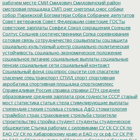
рабочем месте
СМИ
Смидович
Смидовичский район
смотровая площадка
СМП
снег
снегопад
снюс
собаки
собор Парижской Богоматери
Собра
Собрание депутатов
Совет ветеранов
Совет Федерации
советские ГОСТы
советские зарплаты
Совфед
Сокол
сокращения
Солнцев
Солтус
Солцнев
соотечественники
Сопка
соревнования
сотовая связь
сотрудничество
соцвыплаты
соцзащита
социально-культурный центр
социально-политическая
устойчивость
социально-экономическое положение
социальное питание
социальные выплаты
социальные
пенсии
социальные сети
социальный контракт
Социальный фонд
соцопрос
соцсети
соя
спасатели
спасение
спецтранспорт
СПИД
спорт
спортивная
акробатика
спортивная площадка
спорткомплекс
Справедливая Россия
справка
справки
СПЧ
среднее
образование
средняя зарплата
срок годности
СССР
старый
мост
статистика
статья
стела
стимулирующие выплаты
стипендия
стихия
столица
столица ДфО
стоматология
страйкбол
страх
страхование
стрельба
строители
строительство
стройка
студент
студенты
студенческое
общежитие
Стычка рабочих с силовиками
СУ СК
СУ СК по
ЕАО
СУ СК по Хабаровскому краю и ЕАО
су ск рф
СУ СК РФ
по ЕАО
субботнее чтиво
субботник
субсидии
субсидия
Суд