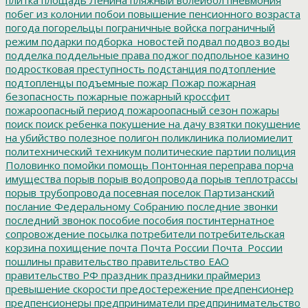
побег из колонии
побои
повышение пенсионного возраста
погода
погорельцы
пограничные войска
пограничный
режим
подарки
подборка_новостей
подвал
подвоз воды
подделка
поддельные права
поджог
подпольное казино
подростковая преступность
подстанция
подтопление
подтопленцы
подъемные
пожар
Пожар
пожарная
безопасность
пожарные
пожарный кроссфит
пожароопасный период
пожароопасный сезон
пожары
поиск
поиск ребенка
покушение на дачу взятки
покушение
на убийство
полезное
полигон
поликлиника
полиомиелит
политехнический техникум
политические партии
полиция
Половинко
помойки
помощь
Понтонная переправа
порча
имущества
порыв
порыв водопровода
порыв теплотрассы
порыв трубопровода
посевная
поселок Партизанский
послание Федеральному Собранию
последние звонки
последний звонок
пособие
пособия
постинтернатное
сопровождение
посылка
потребители
потребительская
корзина
похищение
почта
Почта России
Почта_России
пошлины
правительство
правительство ЕАО
правительство РФ
праздник
праздники
праймериз
превышение скорости
предостережение
предпенсионер
предпенсионеры
предприниматели
предпринимательство