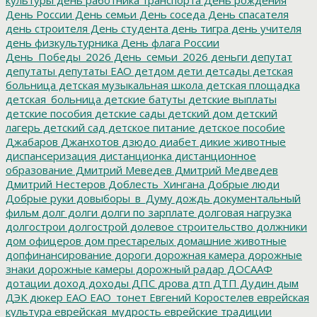
День России
День семьи
День соседа
День спасателя
день строителя
День студента
день тигра
день учителя
день физкультурника
День флага России
День_Победы_2026
День_семьи_2026
деньги
депутат
депутаты
депутаты ЕАО
детдом
дети
детсады
детская
больница
детская музыкальная школа
детская площадка
детская_больница
детские батуты
детские выплаты
детские пособия
детские сады
детский дом
детский
лагерь
детский сад
детское питание
детское пособие
Джабаров
Джанхотов
дзюдо
диабет
дикие животные
диспансеризация
дистанционка
дистанционное
образование
Дмитрий Меведев
Дмитрий Медведев
Дмитрий Нестеров
Доблесть_Хингана
Добрые люди
Добрые руки
довыборы_в_Думу
дождь
документальный
фильм
долг
долги
долги по зарплате
долговая нагрузка
долгострои
долгострой
долевое строительство
должники
дом офицеров
дом престарелых
домашние животные
допфинансирование
дороги
дорожная камера
дорожные
знаки
дорожные камеры
дорожный радар
ДОСААФ
дотации
доход
доходы
ДПС
дрова
дтп
ДТП
Дудин
дым
ДЭК
дюкер
ЕАО
ЕАО_тонет
Евгений Коростелев
еврейская
культура
еврейская_мудрость
еврейские традиции