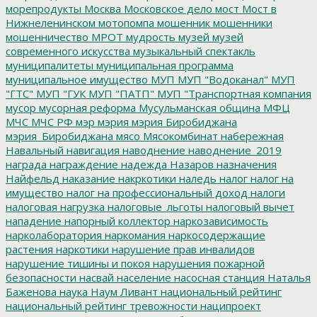
морепродукты
Москва
Московское дело
мост
Мост в
Нижнеленинском
мотопомпа
мошенник
мошенники
мошенничество
МРОТ
мудрость
музей
музей
современного искусства
музыкальный спектакль
муниципалитеты
муниципальная программа
муниципальное имущество
МУП
МУП "Водоканал"
МУП
"ГТС"
МУП "ГУК
МУП "ПАТП"
МУП "Транспортная компания
мусор
мусорная реформа
Мусульманская община
МФЦ
МЧС
МЧС РФ
мэр
мэрия
мэрия Биробиджана
мэрия_Биробиджана
мясо
Мясокомбинат
набережная
Навальный
навигация
наводнение
наводнение_2019
награда
награждение
надежда
Назаров
назначения
Найфельд
наказание
накркотики
наледь
налог
налог на
имущество
налог на профессиональный доход
налоги
налоговая нагрузка
налоговые_льготы
налоговый вычет
нападение
напорный коллектор
наркозависимость
нарколаборатория
наркомания
наркосодержащие
растения
наркотики
нарушение прав инвалидов
нарушение тишины и покоя
нарушения пожарной
безопасности
насвай
население
насосная станция
Наталья
Баженова
наука
Наум Ливант
национальный рейтинг
национальный рейтинг тревожности
наципроект