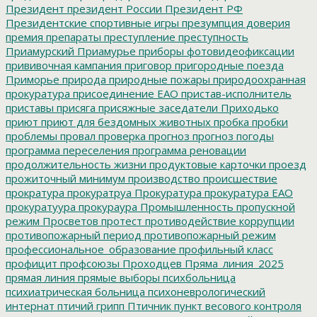
Президент
президент России
Президент РФ
Президентские спортивные игры
презумпция доверия
премия
препараты
преступление
преступность
Приамурский
Приамурье
приборы фотовидеофиксации
прививочная кампания
приговор
пригородные поезда
Приморье
природа
природные пожары
природоохранная
прокуратура
присоединение ЕАО
пристав-исполнитель
приставы
присяга
присяжные заседатели
Приходько
приют
приют для бездомных животных
пробка
пробки
проблемы
провал
проверка
прогноз
прогноз погоды
программа переселения
программа реновации
продолжительность жизни
продуктовые карточки
проезд
прожиточный минимум
производство
происшествие
прократура
прокуратруа
Прокуратура
прокуратура ЕАО
прокуратуура
прокураура
Промышленность
пропускной
режим
Просветов
протест
противодействие коррупции
противопожарный период
противопожарный режим
профессиональное_образование
профильный класс
профицит
профсоюзы
Проходцев
Пряма_линия_2025
прямая линия
прямые выборы
психбольница
психиатрическая больница
психоневрологический
интернат
птичий грипп
Птичник
пункт весового контроля