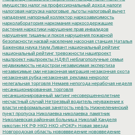
имущество
налог на профессиональный доход
налоги
налоговая нагрузка
налоговые_льготы
налоговый вычет
нападение
напорный коллектор
наркозависимость
нарколаборатория
наркомания
наркосодержащие
растения
наркотики
нарушение прав инвалидов
нарушение тишины и покоя
нарушения пожарной
безопасности
насвай
население
насосная станция
Наталья
Баженова
наука
Наум Ливант
национальный рейтинг
национальный рейтинг тревожности
наципроект
нацпроект
нацпроекты
НДФЛ
неблагополучные семьи
недвижимость
недострои
независимая экспертиза
независимые сми
незаконная миграция
незаконная охота
незаконная рубка
незаконная_реклама
некролог
нелегальная торговля
Немаев
непогода
нерабочая неделя
несанкционированная_торговля
несанкционированный_митинг
несовершеннолетние
несчастный случай
Нетрезвый водитель
неуважение к
власти
неформальная занятость
нефть
Нижнеленинский
пункт пропуска
Николаевка
николаевка_памятник
Николаевская районная больница
Николай Канделя
никотин
НК РФ
НКО
НКО «РОКР»
Новая звезда
Новгородская область
нововвведение
нововведение