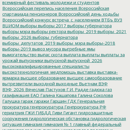
всемирный фестиваль молодежи и студентов
Всероссийская перепись населения
Всероссийская
спартакиада пенсионеров
Всероссийский день ходьбы
Всероссийский конкурс
встреча_с_населением
ВТБъ
ВУЗ
ВЦИОМ
выборы
выборы 2017
выборы губернатора
выборы мэра
выборы ректора
выборы_2019
выборы_2021
выборы_2026
выборы_губернатора
выборы_депутатов_2019
выборы_мэра
выборы-2018
выборы-2019
вывоз мусора
выгребные ямы
вымогательство
выпас скота
выплата
выплаты
выплаты за
урожай
выпускники
выпускной
выпускной_2026
высококвалифицированные специалисты
высокотехнологичная_медпомощь
выставка
выставка-
ярмарка
высшее образование
высшее самообразование
вытрезвители
выходной
выходные
Вьетнам
ВЭФ
ВЭФ_2026
Вячеслав Пастухов
Г.И. Радде
гадюка
газ
газификация ЕАО
Галина Кашапова
Галина Соколова
Галушка
гараж
гаражи
Гаршин
ГДК
Генеральная
прокуратура
генпрокуратура
Генпрокуратура РФ
гериатрия
ГЖИ
ГИБДД
Гиви
Гигант
гидрозащитные
сооружения
гидрологическая обстановка
гидрологическая
ситуация
гимназия
гимназия № 1
главный федеральный
инспектор
год культурного наследия
год педагога и