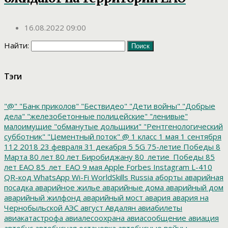
16.08.2022 09:00
Найти:
Тэги
"@"
"Банк приколов"
"Бествидео"
"Дети войны"
"Добрые
дела"
"железобетонные полицейские"
"ленивые"
малоимущие
"обманутые дольщики"
"Рентгенологический
субботник"
"Цементный поток"
@
1 класс
1 мая
1 сентября
112
2018
23 февраля
31 декабря
5
5G
75-летие Победы
8
Марта
80 лет
80 лет Биробиджану
80_летие_Победы
85
лет ЕАО
85_лет_ЕАО
9 мая
Apple
Forbes
Instagram
L-410
QR-код
WhatsApp
Wi-Fi
WorldSkills Russia
аборты
аварийная
посадка
аварийное жилье
аварийные дома
аварийный дом
аварийный жилфонд
аварийный мост
авария
авария на
Чернобыльской АЭС
август
Авдалян
авиабилеты
авиакатастрофа
авиалесоохрана
авиасообщение
авиация
автобус
автобусная остановка
автобусные войны