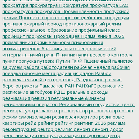
прократура
прокуратруа
Прокуратура
прокуратура ЕАО
прокуратуура
прокураура
Промышленность
пропускной
режим
Просветов
протест
противодействие коррупции
противопожарный период
противопожарный режим
профессиональное_образование
профильный класс
профицит
профсоюзы
Проходцев
Пряма_линия_2025
прямая линия
прямые выборы
психбольница
психиатрическая больница
психоневрологический
интернат
птичий грипп
Птичник
пункт весового контроля
пункт пропуска
путевка
Путин
ПФР
Пшеничный
пьянство
за рулем
работа
работодатели
рабочая неделя
рабочая
поездка
рабочие места
радиация
радон
Разбой
развлекательный центр
развод
Раздольное
размыв
берегов
ракеты
Рамазанов
РАН
РАНХиГС
расписание
расписание автобусов
РДШ
реальные доходы
реанимация
ревизия
региональные финансы
региональный оператор
Региональный сосудистый центр
регистратура
регламент
регоператор
регоператор по тко
режим самоизоляции
резиновая квартира
резиновые
квартиры
рейд
рейинг
рейтинг
рейтинг_2026
реклама
реконструкция
ректор
религия
ремонт
ремонт дорог
реорганизация
реструктуризация
ресурсный центр