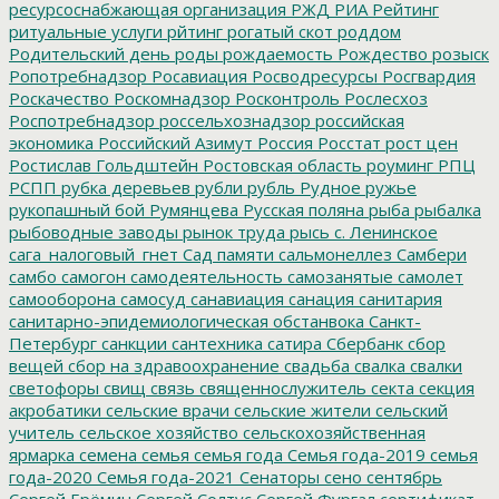
ресурсоснабжающая организация
РЖД
РИА Рейтинг
ритуальные услуги
рйтинг
рогатый скот
роддом
Родительский день
роды
рождаемость
Рождество
розыск
Ропотребнадзор
Росавиация
Росводресурсы
Росгвардия
Роскачество
Роскомнадзор
Росконтроль
Рослесхоз
Роспотребнадзор
россельхознадзор
российская
экономика
Российский Азимут
Россия
Росстат
рост цен
Ростислав Гольдштейн
Ростовская область
роуминг
РПЦ
РСПП
рубка деревьев
рубли
рубль
Рудное
ружье
рукопашный бой
Румянцева
Русская поляна
рыба
рыбалка
рыбоводные заводы
рынок труда
рысь
с. Ленинское
сага_налоговый_гнет
Сад памяти
сальмонеллез
Самбери
самбо
самогон
самодеятельность
самозанятые
самолет
самооборона
самосуд
санавиация
санация
санитария
санитарно-эпидемиологическая обстанвока
Санкт-
Петербург
санкции
сантехника
сатира
Сбербанк
сбор
вещей
сбор на здравоохранение
свадьба
свалка
свалки
светофоры
свищ
связь
священнослужитель
секта
секция
акробатики
сельские врачи
сельские жители
сельский
учитель
сельское хозяйство
сельскохозяйственная
ярмарка
семена
семья
семья года
Семья года-2019
семья
года-2020
Семья года-2021
Сенаторы
сено
сентябрь
Сергей Ерёмин
Сергей Солтус
Сергей Фургал
сертификат