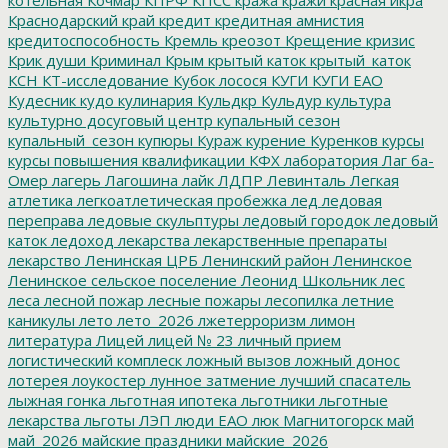
Краснодарский край
кредит
кредитная амнистия
кредитоспособность
Кремль
креозот
Крещение
кризис
Крик души
Криминал
Крым
крытый каток
крытый_каток
КСН
КТ-исследование
Кубок лосося
КУГИ
КУГИ ЕАО
Кудесник
кудо
кулинария
Кульдкр
Кульдур
культура
культурно досуговый центр
купальный сезон
купальный_сезон
купюры
Кураж
курение
Куренков
курсы
курсы повышения квалификации
КФХ
лаборатория
Лаг ба-
Омер
лагерь
Лагошина
лайк
ЛДПР
Левинталь
Легкая
атлетика
легкоатлетическая пробежка
лед
ледовая
переправа
ледовые скульптуры
ледовый городок
ледовый
каток
ледоход
лекарства
лекарственные препараты
лекарство
Ленинская ЦРБ
Ленинский район
Ленинское
Ленинское сельское поселение
Леонид Школьник
лес
леса
лесной пожар
лесные пожары
лесопилка
летние
каникулы
лето
лето_2026
лжетерроризм
лимон
литература
Лицей
лицей № 23
личный прием
логистический комплеск
ложный вызов
ложный донос
лотерея
лоукостер
лунное затмение
лучший спасатель
лыжная гонка
льготная ипотека
льготники
льготные
лекарства
льготы
ЛЭП
люди ЕАО
люк
Магнитогорск
май
май_2026
майские праздники
майские_2026