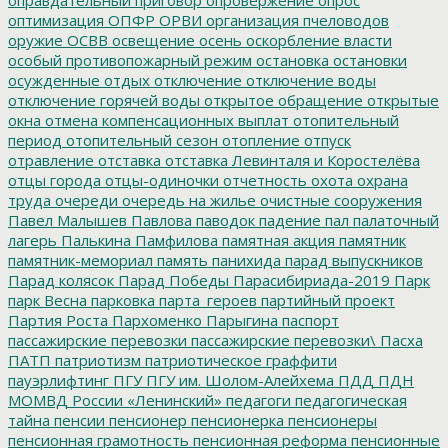
оптимизация
ОПФР
ОРВИ
организация пчеловодов
оружие
ОСВВ
освещение
осень
оскорбление власти
особый противопожарный режим
остановка
остановки
осужденные
отдых
отключение
отключение воды
отключение горячей воды
открытое обращение
открытые
окна
отмена компенсационных выплат
отопительный
период
отопительный сезон
отопление
отпуск
отравление
отставка
отставка Левинталя и Коростелёва
отцы города
отцы-одиночки
отчетность
охота
охрана
труда
очереди
очередь на жилье
очистные сооружения
Павел Малышев
Павлова
паводок
падение
пал
палаточный
лагерь
Палькина
Памфилова
памятная акция
памятник
памятник-мемориал
память
панихида
парад выпускников
Парад колясок
Парад Победы
Парасибириада-2019
Парк
парк Весна
парковка
парта_героев
партийный проект
Партия Роста
Пархоменко
Парыгина
паспорт
пассажирские перевозки
пассажирские перевозки\
Пасха
ПАТП
патриотизм
патриотическое граффити
пауэрлифтинг
ПГУ
ПГУ им. Шолом-Алейхема
ПДД
ПДН
МОМВД России «Ленинский»
педагоги
педагогическая
тайна
пенсии
пенсионер
пенсионерка
пенсионеры
пенсионная грамотность
пенсионная реформа
пенсионные