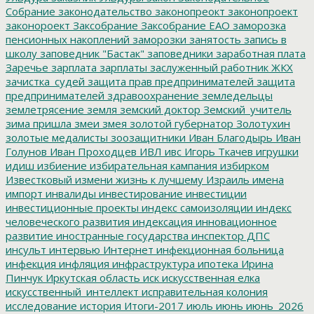
Собрание
законодательство
законопреокт
законопроект
законороект
Заксобрание
Заксобрание ЕАО
заморозка
пенсионных накоплений
заморозки
занятость
запись в
школу
заповедник "Бастак"
заповедники
заработная плата
Заречье
зарплата
зарплаты
заслуженный работник ЖКХ
зачистка_судей
защита прав предпринимателей
защита
предпринимателей
здравоохранение
земледельцы
землетрясение
земля
земский доктор
Земский_учитель
зима пришла
змеи
змея
золотой губернатор
Золотухин
золотые медалисты
зоозащитники
Иван Благодырь
Иван
Голунов
Иван Проходцев
ИВЛ
ивс
Игорь Ткачев
игрушки
идиш
избиение
избирательная кампания
избирком
Известковый
измени жизнь к лучшему
Израиль
имена
импорт
инвалиды
инвестирование
инвестиции
инвестиционные проекты
индекс самоизоляции
индекс
человеческого развития
индексация
инновационное
развитие
иностранные государства
инспектор ДПС
инсульт
интервью
Интернет
инфекционная больница
инфекция
инфляция
инфраструктура
ипотека
Ирина
Пинчук
Иркутская область
иск
искусственная елка
искусственный_интеллект
исправительная колония
исследование
история
Итоги-2017
июль
июнь
июнь_2026