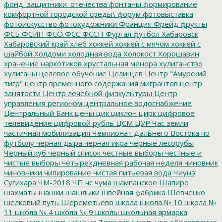
фонд_защитники_отечества
фонтаны
формирование
комфортной городской среды\
форум
фотовыставка
фотоискусство
фотохудожники
Франция
Фрейд
фрукты
ФСБ
ФСИН
ФСО
ФСС
ФССП
Фургал
футбол
Хабаровск
Хабаровский край
хлеб
хоккей
хоккей с мячом
хоккей с
шайбой
Холдоми
холодная вода
Холокост
Хорошавин
хранение наркотиков
хрустальная менора
хулиганство
хулиганы
целевое обучение
Целищев
Центр "Амурский
тигр"
центр временного содержания мигрантов
центр
занятости
Центр лечебной физкультуры
Центр
управления регионом
центральное водоснабжение
Центральный Банк
цены
цик
циклон
цирк
цифровое
телевидение
цифровой рубль
ЦСМ
ЦУР
Час земли
частичная мобилизация
Чемпионат Дальнего Востока по
футболу
черная дыра
черная икра
черные лесорубы
Черный куб
черный список
честные выборы
честные и
чистые выборы
четырехдневная рабочая неделя
чиновник
чиновники
чипирование
чистая питьевая вода
Чиунэ
Сугихара
ЧМ-2018
ЧП
чс
чума
шампанское
Шапиро
шахматы
шашки
шашлыки
швейная фабрика
Шевченко
шелковый путь
Шереметьево
школа
школа № 10
школа №
11
школа № 4
школа № 9
школы
школьная ярмарка
школьники
школьница из Томсино
школьное образование