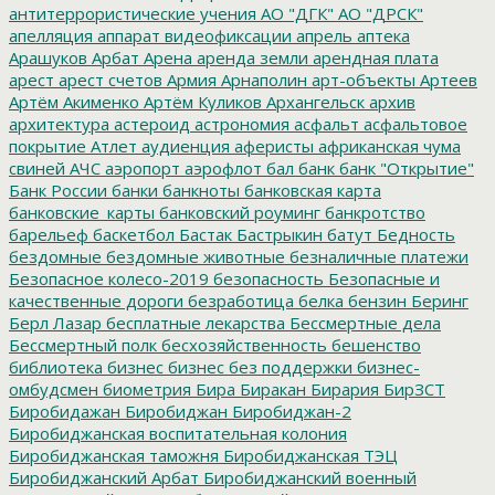
антитеррористические учения
АО "ДГК"
АО "ДРСК"
апелляция
аппарат видеофиксации
апрель
аптека
Арашуков
Арбат
Арена
аренда земли
арендная плата
арест
арест счетов
Армия
Арнаполин
арт-объекты
Артеев
Артём Акименко
Артём Куликов
Архангельск
архив
архитектура
астероид
астрономия
асфальт
асфальтовое
покрытие
Атлет
аудиенция
аферисты
африканская чума
свиней
АЧС
аэропорт
аэрофлот
бал
банк
банк "Открытие"
Банк России
банки
банкноты
банковская карта
банковские_карты
банковский роуминг
банкротство
барельеф
баскетбол
Бастак
Бастрыкин
батут
Бедность
бездомные
бездомные животные
безналичные платежи
Безопасное колесо-2019
безопасность
Безопасные и
качественные дороги
безработица
белка
бензин
Беринг
Берл Лазар
бесплатные лекарства
Бессмертные дела
Бессмертный полк
бесхозяйственность
бешенство
библиотека
бизнес
бизнес без поддержки
бизнес-
омбудсмен
биометрия
Бира
Биракан
Бирария
БирЗСТ
Биробидажан
Биробиджан
Биробиджан-2
Биробиджанская воспитательная колония
Биробиджанская таможня
Биробиджанская ТЭЦ
Биробиджанский Арбат
Биробиджанский военный