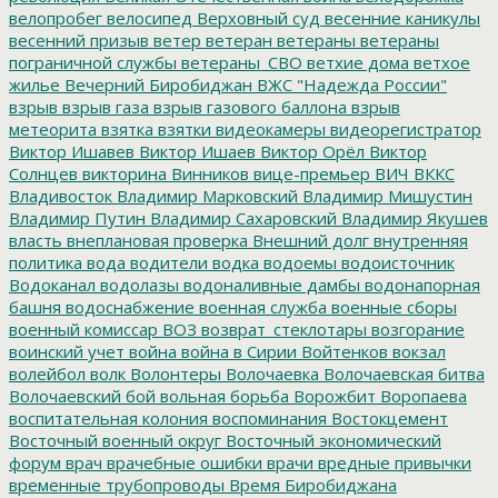
велопробег
велосипед
Верховный суд
весенние каникулы
весенний призыв
ветер
ветеран
ветераны
ветераны
пограничной службы
ветераны_СВО
ветхие дома
ветхое
жилье
Вечерний Биробиджан
ВЖС "Надежда России"
взрыв
взрыв газа
взрыв газового баллона
взрыв
метеорита
взятка
взятки
видеокамеры
видеорегистратор
Виктор Ишавев
Виктор Ишаев
Виктор Орёл
Виктор
Солнцев
викторина
Винников
вице-премьер
ВИЧ
ВККС
Владивосток
Владимир Марковский
Владимир Мишустин
Владимир Путин
Владимир Сахаровский
Владимир Якушев
власть
внеплановая проверка
Внешний долг
внутренняя
политика
вода
водители
водка
водоемы
водоисточник
Водоканал
водолазы
водоналивные дамбы
водонапорная
башня
водоснабжение
военная служба
военные сборы
военный комиссар
ВОЗ
возврат_стеклотары
возгорание
воинский учет
война
война в Сирии
Войтенков
вокзал
волейбол
волк
Волонтеры
Волочаевка
Волочаевская битва
Волочаевский бой
вольная борьба
Ворожбит
Воропаева
воспитательная колония
воспоминания
Востокцемент
Восточный военный округ
Восточный экономический
форум
врач
врачебные ошибки
врачи
вредные привычки
временные трубопроводы
Время Биробиджана