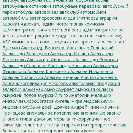
автобусные остановки
автобусные перевозки
автобусный
парк
автобусы
автовокзал
автоклуб
автомобили
автомобиль
автоперевозки
Агада
агитпоезд
аграрии
адвокат
Адвокаты
административная комиссия
административная ответственность
административное
дело
администрация президента
азартные игры
азимут
АЗС
Акименко
активист
акция
акция протеста
Александр
Буксман
Александр Винников
Александр Головатый
Александр Золотухин
Александр Козлов
Александр
Левинталь
Александр Ливенталь
Александр Романов
Александр Соловьев
Александр Чаплыгин
Александра
Филиппова
Алексей Корниенко
Алексей Навальный
Алексей Хозяйский
Алексей Черный
Алеппо
алименты
Алиса
алкоголизация
Алкоголь
алкогольная продукция
аллергия
альманах
Амур
Амурзет
Амурская область
Амурский полоз
амурский тигр
Анатолий Мелешко
Анатолий Скоробогатов
Ангелы мира
Андрей Бялик
Андрей Голубь
Андрей Драчев
Андрей Пивенко
Анна
Кузнецова
аномальное потепление
анонимные звонки
анонс
антивандальные меры
антикоррупционное
законодательство
антисанитария
антитеррористическая
безопасность
антитеррористическая комиссия