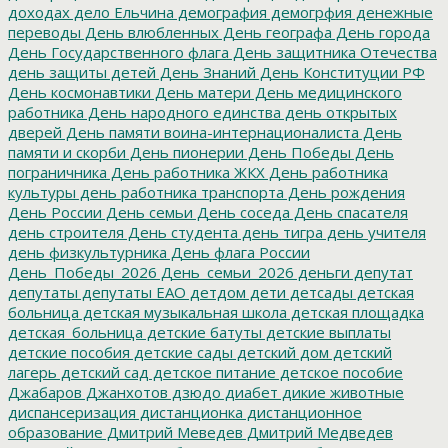
доходах
дело Ельчина
демография
демогрфия
денежные
переводы
День влюбленных
День географа
День города
День Государственного флага
День защитника Отечества
день защиты детей
День Знаний
День Конституции РФ
День космонавтики
День матери
День медицинского
работника
День народного единства
день открытых
дверей
День памяти воина-интернационалиста
День
памяти и скорби
День пионерии
День Победы
День
пограничника
День работника ЖКХ
День работника
культуры
день работника транспорта
День рождения
День России
День семьи
День соседа
День спасателя
день строителя
День студента
день тигра
день учителя
день физкультурника
День флага России
День_Победы_2026
День_семьи_2026
деньги
депутат
депутаты
депутаты ЕАО
детдом
дети
детсады
детская
больница
детская музыкальная школа
детская площадка
детская_больница
детские батуты
детские выплаты
детские пособия
детские сады
детский дом
детский
лагерь
детский сад
детское питание
детское пособие
Джабаров
Джанхотов
дзюдо
диабет
дикие животные
диспансеризация
дистанционка
дистанционное
образование
Дмитрий Меведев
Дмитрий Медведев