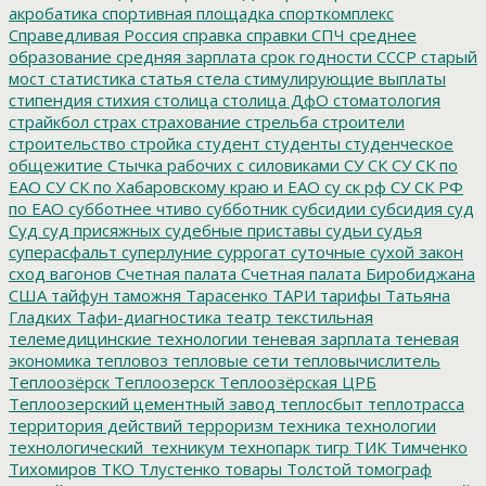
акробатика
спортивная площадка
спорткомплекс
Справедливая Россия
справка
справки
СПЧ
среднее
образование
средняя зарплата
срок годности
СССР
старый
мост
статистика
статья
стела
стимулирующие выплаты
стипендия
стихия
столица
столица ДфО
стоматология
страйкбол
страх
страхование
стрельба
строители
строительство
стройка
студент
студенты
студенческое
общежитие
Стычка рабочих с силовиками
СУ СК
СУ СК по
ЕАО
СУ СК по Хабаровскому краю и ЕАО
су ск рф
СУ СК РФ
по ЕАО
субботнее чтиво
субботник
субсидии
субсидия
суд
Суд
суд присяжных
судебные приставы
судьи
судья
суперасфальт
суперлуние
суррогат
суточные
сухой закон
сход вагонов
Счетная палата
Счетная палата Биробиджана
США
тайфун
таможня
Тарасенко
ТАРИ
тарифы
Татьяна
Гладких
Тафи-диагностика
театр
текстильная
телемедицинские технологии
теневая зарплата
теневая
экономика
тепловоз
тепловые сети
тепловычислитель
Теплоозёрск
Теплоозерск
Теплоозёрская ЦРБ
Теплоозерский цементный завод
теплосбыт
теплотрасса
территория действий
терроризм
техника
технологии
технологический_техникум
технопарк
тигр
ТИК
Тимченко
Тихомиров
ТКО
Тлустенко
товары
Толстой
томограф