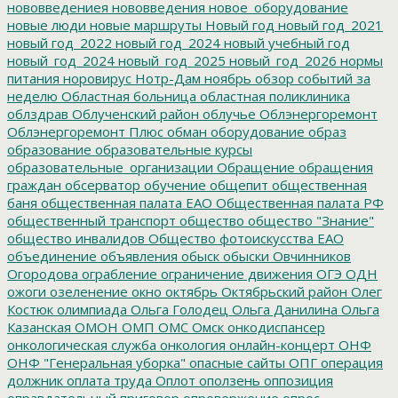
нововведениея
нововведения
новое_оборудование
новые люди
новые маршруты
Новый год
новый год_2021
новый год_2022
новый год_2024
новый учебный год
новый_год_2024
новый_год_2025
новый_год_2026
нормы
питания
норовирус
Нотр-Дам
ноябрь
обзор событий за
неделю
Областная больница
областная поликлиника
облздрав
Облученский район
облучье
Облэнергоремонт
Облэнергоремонт Плюс
обман
оборудование
образ
образование
образовательные курсы
образовательные_организации
Обращение
обращения
граждан
обсерватор
обучение
общепит
общественная
баня
общественная палата ЕАО
Общественная палата РФ
общественный транспорт
общество
общество "Знание"
общество инвалидов
Общество фотоискусства ЕАО
объединение
объявления
обыск
обыски
Овчинников
Огородова
ограбление
ограничение движения
ОГЭ
ОДН
ожоги
озеленение
окно
октябрь
Октябрьский район
Олег
Костюк
олимпиада
Ольга Голодец
Ольга Данилина
Ольга
Казанская
ОМОН
ОМП
ОМС
Омск
онкодиспансер
онкологическая служба
онкология
онлайн-концерт
ОНФ
ОНФ "Генеральная уборка"
опасные сайты
ОПГ
операция
должник
оплата труда
Оплот
оползень
оппозиция
оправдательный приговор
опровержение
опрос