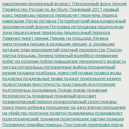
накопления
пенсионный возраст
Пенсионный фонд
пенсия
Первенство России по футболу
Первомай 2017
первый
класс
переводы
переезд
перерасчет
перечень
период
навигации
Песах
петарда
Петербургский международный
экономический форум
Петровка
петрушкова
пешеходная
зона
пешеходные переходы
пешеходный переход
Пивенко
пикет
пикник
Пикник на площади Ленина
пиротехника
письмо в редакцию
письмо_в_редакцию
питание
план мероприятий
платный перекресток
Платон
плитка
площадь Ленина
пляжный волейбол
пневмония
побег из колонии
побои
повышение пенсионного возраста
погода
погорельцы
пограничные войска
пограничный
режим
подарки
подборка_новостей
подвал
подвоз воды
подделка
поддельные права
поджог
подпольное казино
подростковая преступность
подстанция
подтопление
подтопленцы
подъемные
Пожар
пожар
пожарная
безопасность
пожарные
пожарный кроссфит
пожароопасный период
пожароопасный сезон
пожары
поиск
поиск ребенка
покушение на дачу взятки
покушение
на убийство
полезное
полигон
поликлиника
полиомиелит
политехнический техникум
политические партии
полиция
Половинко
помойки
помощь
Понтонная переправа
порча