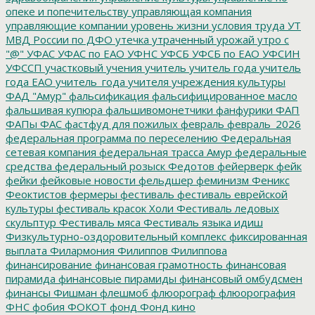
опеке и попечительству
управляющая компания
управляющие компании
уровень жизни
условия труда
УТ
МВД России по ДФО
утечка
утраченный урожай
утро с
"@"
УФАС
УФАС по ЕАО
УФНС
УФСБ
УФСБ по ЕАО
УФСИН
УФССП
участковый
учения
учитель
учитель года
учитель
года ЕАО
учитель_года
учителя
учреждения культуры
ФАД "Амур"
фальсификация
фальсифицированное масло
фальшивая купюра
фальшивомонетчики
фанфурики
ФАП
ФАПы
ФАС
фастфуд для пожилых
февраль
февраль_2026
федеральная программа по переселению
Федеральная
сетевая компания
федеральная трасса Амур
федеральные
средства
федеральный розыск
Федотов
фейерверк
фейк
фейки
фейковые новости
фельдшер
феминизм
Феникс
Феоктистов
фермеры
фестиваль
фестиваль еврейской
культуры
фестиваль красок Холи
Фестиваль ледовых
скульптур
Фестиваль мяса
Фестиваль языка идиш
Физкультурно-оздоровительный комплекс
фиксированная
выплата
Филармония
Филиппов
Филиппова
финансирование
финансовая грамотность
финансовая
пирамида
финансовые пирамиды
финансовый омбудсмен
финансы
Фишман
флешмоб
флюорограф
флюорография
ФНС
фобия
ФОКОТ
фонд
Фонд кино