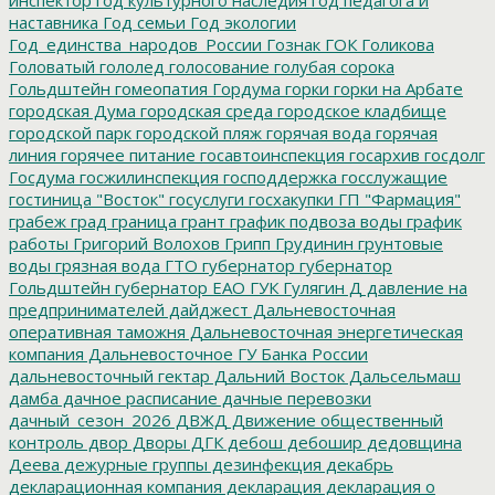
наставника
Год семьи
Год экологии
Год_единства_народов_России
Гознак
ГОК
Голикова
Головатый
гололед
голосование
голубая сорока
Гольдштейн
гомеопатия
Гордума
горки
горки на Арбате
городская Дума
городская среда
городское кладбище
городской парк
городской пляж
горячая вода
горячая
линия
горячее питание
госавтоинспекция
госархив
госдолг
Госдума
госжилинспекция
господдержка
госслужащие
гостиница "Восток"
госуслуги
госхакупки
ГП "Фармация"
грабеж
град
граница
грант
график подвоза воды
график
работы
Григорий Волохов
Грипп
Грудинин
грунтовые
воды
грязная вода
ГТО
губернатор
губернатор
Гольдштейн
губернатор ЕАО
ГУК
Гулягин
Д
давление на
предпринимателей
дайджест
Дальневосточная
оперативная таможня
Дальневосточная энергетическая
компания
Дальневосточное ГУ Банка России
дальневосточный гектар
Дальний Восток
Дальсельмаш
дамба
дачное расписание
дачные перевозки
дачный_сезон_2026
ДВЖД
Движение общественный
контроль
двор
Дворы
ДГК
дебош
дебошир
дедовщина
Деева
дежурные группы
дезинфекция
декабрь
декларационная компания
декларация
декларация о