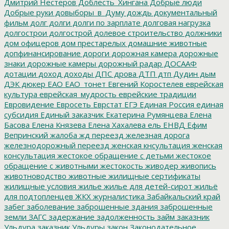
Дмитрий Нестеров
Доблесть_Хингана
Добрые люди
Добрые руки
довыборы_в_Думу
дождь
документальный
фильм
долг
долги
долги по зарплате
долговая нагрузка
долгострои
долгострой
долевое строительство
должники
дом офицеров
дом престарелых
домашние животные
допфинансирование
дороги
дорожная камера
дорожные
знаки
дорожные камеры
дорожный радар
ДОСААФ
дотации
доход
доходы
ДПС
дрова
ДТП
дтп
Дудин
дым
ДЭК
дюкер
ЕАО
ЕАО_тонет
Евгений Коростелев
еврейская
культура
еврейская_мудрость
еврейские традиции
Евровидение
Евросеть
Еврстат
ЕГЭ
Единая Россия
единая
субсидия
Единый заказчик
Екатерина Румянцева
Елена
Басова
Елена Князева
Елена Хахалева
ель
ЕНВД
Ефим
Вепринский
жалоба
жд переезд
железная дорога
железнодорожный переезд
женская кнсультация
женская
консультация
жестокое обращение с детьми
жестокое
обращение с животными
жестокость
живодер
живопись
животноводство
животные
жилищные сертификаты
жилищные условия
жилье
жилье для детей-сирот
жильё
для подтопленцев
ЖКХ
журналистика
Забайкальский край
забег
заболевание
заброшенные здания
заброшенные
земли
ЗАГС
задержание
задолженность
займ
заказник
Ульдура
заказник Ульдуры
закон
Законодательное