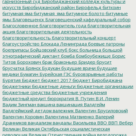
гарнизонный суд
Биробиджанский колледж культуры и
искусств
Биробиджанский район
Бирофельд
биткоин
битумная яма
битумная_яма
битумное болото
битумные
ямы
Благовещенск
Благовещенский кафедральный собор
Благословенное
благотворитель года
благотворительная
акция
благотворительная деятельность
благотворительность
благотворительный концерт
благоустройство
Блокада Ленинграда
боевые патроны
боеприпасы
Бойцовский клуб
бокс
больница
большой
этнографический диктант
бомба
бомбоубежище
Борис
Титов
Борохович
брак
браконьер
Бридер
брусит
брусчатка
Брянск
Будукан
будущие врачи
будущие
медики
Бумагин
Бурейская ГЭС
буровзрывные работы
Бурятия
Бюджет
бюджет 2017
бюджет Биробиджана
бюджетники
бюджетные деньги
бюджетные организации
бюджетные средства
бюджетные учреждения
бюджетный кредит
бюрократия
В. Путин
В.И. Ленин
Вадим Зингман
вакцина
вакцинация
Валдгейм
Валдгеймский детдом
валежник
Валентин Брусиловский
Валентин Коровин
Валентина Матвиенко
Валерий
Дранников
вандализм
вандалы
Васильева
ВВО
ВВП
Вебер
Великан
Великая Октябрьская социалистическая
революция
Великая Отечественная война
велодорожка