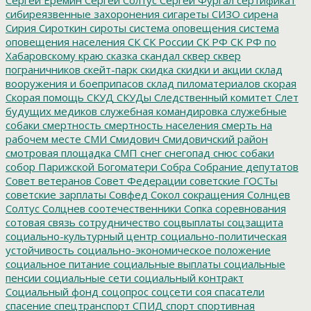
сибиреязвенные захоронения
сигареты
СИЗО
сирена
Сирия
Сироткин
сироты
система оповещения
система
оповещения населения
СК
СК России
СК РФ
СК РФ по
Хабаровскому краю
сказка
скандал
сквер
сквер
пограничников
скейт-парк
скидка
скидки и акции
склад
вооружения и боеприпасов
склад пиломатериалов
скорая
Скорая помощь
СКУД
СКУДы
Следственный комитет
Слет
будущих медиков
служебная командировка
служебные
собаки
смертность
смертность населения
смерть на
рабочем месте
СМИ
Смидович
Смидовичский район
смотровая площадка
СМП
снег
снегопад
снюс
собаки
собор Парижской Богоматери
Собра
Собрание депутатов
Совет ветеранов
Совет Федерации
советские ГОСТы
советские зарплаты
Совфед
Сокол
сокращения
Солнцев
Солтус
Солцнев
соотечественники
Сопка
соревнования
сотовая связь
сотрудничество
соцвыплаты
соцзащита
социально-культурный центр
социально-политическая
устойчивость
социально-экономическое положение
социальное питание
социальные выплаты
социальные
пенсии
социальные сети
социальный контракт
Социальный фонд
соцопрос
соцсети
соя
спасатели
спасение
спецтранспорт
СПИД
спорт
спортивная