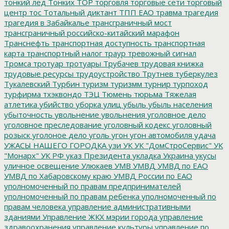
тонкий лед
Тонких
ТОР
торговля
торговые сети
торговый
центр
тос
Тотальный диктант
ТПП ЕАО
травма
трагедия
трагедия в Забайкалье
трансграничный мост
трансграничный российско-китайский марафон
Транснефть
транспортная доступность
транспортная
карта
транспортный налог
траур
тревожный сигнал
Тромса
тротуар
тротуары
Трубачев
трудовая книжка
трудовые ресурсы
трудоустройство
Трутнев
туберкулез
Тукалевский
Турбин
туризм
туризмм
турнир
турпоход
турфирма
тхэквондо
ТЭЦ
Тюмень
тюрьма
Тяжелая
атлетика
убийство
уборка улиц
убыль
убыль населения
убыточность
увольнение
увольнения
уголовное дело
уголовное преследование
уголовный кодекс
уголовный
розыск
уголоное дело
уголь
угон
угон автомобиля
удача
УЖАСЫ НАШЕГО ГОРОДКА
узи
УК
УК "ДомСтроСервис"
УК
"Монарх"
УК РФ
указ Президента
укладка
Украина
укусы
уличное освещение
Улюкаев
УМВ
УМВД
УМВД по ЕАО
УМВД по Хабаровскому краю
УМВД России по ЕАО
уполномоченный по правам предпринимателей
уполномоченный по правам ребенка
уполномоченный по
правам человека
управление административными
зданиями
Управление ЖКХ мэрии города
управление
здравоохранения
управление культуры
управление по