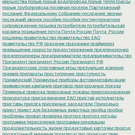
имущества
порыв
порыв водопровода
порыв теплотрассы
порыв трубопровода
посевная
поселок Партизанский
послание Федеральному Собранию
последние звонки
последний звонок
пособие
пособия
постинтернатное
сопровождение
посылка
потребители
потребительская
корзина
похищение
почта
Почта России
Почта_России
пошлины
правительство
правительство ЕАО
правительство РФ
праздник
праздники
праймериз
превышение скорости
предостережение
предпенсионер
предпенсионеры
предприниматели
предпринимательство
Президент
президент России
Президент РФ
Президентские спортивные игры
презумпция доверия
премия
препараты
преступление
преступность
Приамурский
Приамурье
приборы фотовидеофиксации
прививочная кампания
приговор
пригородные поезда
Приморье
природа
природные пожары
природоохранная
прокуратура
присоединение ЕАО
пристав-исполнитель
приставы
присяга
присяжные заседатели
Приходько
приют
приют для бездомных животных
пробка
пробки
проблемы
провал
проверка
прогноз
прогноз погоды
программа переселения
программа реновации
продолжительность жизни
продуктовые карточки
проезд
прожиточный минимум
производство
происшествие