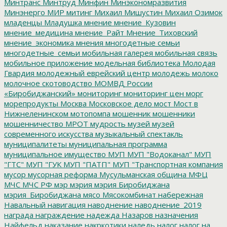
Минтранс
Минтруд
Минфин
Минэкономразвития
Минэнерго
МИР
митинг
Михаил Мишустин
Михаил Озимок
младенцы
Младушка
мнение
мнение_Кузовин
мнение_медицина
мнение_Райт
Мнение_Тиховский
мнение_экономика
мнения
многодетные семьи
многодетные_семьи
мобильная галерея
мобильная связь
мобильное приложение
модельная библиотека
Молодая
Гвардия
молодежный еврейский центр
молодежь
молоко
молочное скотоводство
МОМВД России
«Биробиджанский»
мониторинг
мониторинг цен
морг
морепродукты
Москва
Московское дело
мост
Мост в
Нижнеленинском
мотопомпа
мошенник
мошенники
мошенничество
МРОТ
мудрость
музей
музей
современного искусства
музыкальный спектакль
муниципалитеты
муниципальная программа
муниципальное имущество
МУП
МУП "Водоканал"
МУП
"ГТС"
МУП "ГУК
МУП "ПАТП"
МУП "Транспортная компания
мусор
мусорная реформа
Мусульманская община
МФЦ
МЧС
МЧС РФ
мэр
мэрия
мэрия Биробиджана
мэрия_Биробиджана
мясо
Мясокомбинат
набережная
Навальный
навигация
наводнение
наводнение_2019
награда
награждение
надежда
Назаров
назначения
Найфельд
наказание
накркотики
наледь
налог
налог на