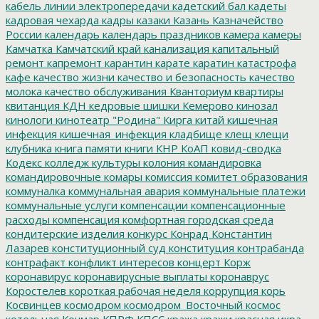
кабель линии электропередачи
кадетский бал
кадеты
кадровая чехарда
кадры
казаки
Казань
Казначейство
России
календарь
календарь праздников
камера
камеры
Камчатка
Камчатский край
канализация
капитальный
ремонт
капремонт
карантин
карате
каратин
катастрофа
кафе
качество жизни
качество и безопасность
качество
молока
качество обслуживания
Кванториум
квартиры
квитанция
КДН
кедровые шишки
Кемерово
кинозал
кинологи
кинотеатр "Родина"
Кирга
китай
кишечная
инфекция
кишечная_инфекция
кладбище
клещ
клещи
клубника
книга памяти
книги
КНР
КоАП
ковид-сводка
Кодекс
колледж культуры
колония
командировка
командировочные
комары
комиссия
комитет образования
коммуналка
коммунальная авария
коммунальные платежи
коммунальные услуги
компенсации
компенсационные
расходы
компенсация
комфортная городская среда
кондитерские изделия
конкурс
Конрад
Константин
Лазарев
конституционный суд
конституция
контрабанда
контрафакт
конфликт интересов
концерт
Корж
коронавирус
коронавирусные выплаты
коронаврус
Коростелев
короткая рабочая неделя
коррупция
корь
Косвинцев
космодром
космодром_Восточный
космос
котельная
Кочмар
КПРФ
КПСС
кража
кражи
красная икра