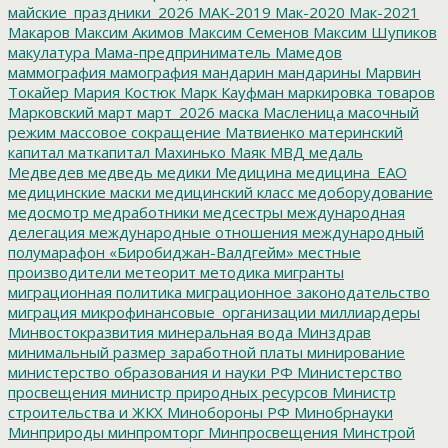
майские_праздники_2026
МАК-2019
Мак-2020
Мак-2021
Макаров
Максим Акимов
Максим Семенов
Максим Шупиков
макулатура
Мама-предприниматель
Мамедов
маммография
мамография
мандарин
мандарины
Марвин
Токайер
Мария Костюк
Марк Кауфман
маркировка товаров
Марковский
март
март_2026
маска
Масленица
масочный
режим
массовое сокращение
Матвиенко
материнский
капитал
маткапитал
Махинько
Маяк
МВД
медаль
Медведев
медведь
медики
Медицина
медицина_ЕАО
медицинские маски
медицинский класс
медоборудование
медосмотр
медработники
медсестры
международная
делегация
международные отношения
международный
полумарафон «Биробиджан-Валдгейм»
местные
производители
метеорит
методика
мигранты
миграционная политика
миграционное законодательство
миграция
микрофинансовые_организации
миллиардеры
Минвостокразвития
минеральная вода
Минздрав
минимальный размер заработной платы
минирование
министерство образования и науки РФ
Министерство
просвещения
министр природных ресурсов
Министр
строительства и ЖКХ
Минобороны РФ
Минобрнауки
Минприроды
минпромторг
Минпросвещения
Минстрой