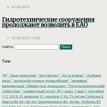
02.06.2023
Гидротехнические сооружения
продолжают возводить в ЕАО
02.06.2023 14:30
Найти:
Тэги
"@"
"Банк приколов"
"Бествидео"
"Дети войны"
"Добрые
дела"
"железобетонные полицейские"
"ленивые"
малоимущие
"обманутые дольщики"
"Рентгенологический
субботник"
"Цементный поток"
@
1 класс
1 мая
1 сентября
112
2018
23 февраля
31 декабря
5
5G
75-летие Победы
8
Марта
80 лет
80 лет Биробиджану
80_летие_Победы
85
лет ЕАО
85_лет_ЕАО
9 мая
Apple
Forbes
Instagram
L-410