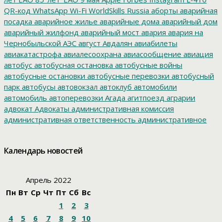
QR-код
WhatsApp
Wi-Fi
WorldSkills Russia
аборты
аварийная
посадка
аварийное жилье
аварийные дома
аварийный дом
аварийный жилфонд
аварийный мост
авария
авария на
Чернобыльской АЭС
август
Авдалян
авиабилеты
авиакатастрофа
авиалесоохрана
авиасообщение
авиация
автобус
автобусная остановка
автобусные войны
автобусные остановки
автобусные перевозки
автобусный
парк
автобусы
автовокзал
автоклуб
автомобили
автомобиль
автоперевозки
Агада
агитпоезд
аграрии
адвокат
Адвокаты
административная комиссия
административная ответственность
административное
дело
администрация президента
азартные игры
азимут
АЗС
Акименко
активист
акция
акция протеста
Александр
Календарь новостей
Буксман
Александр Винников
Александр Головатый
Александр Золотухин
Александр Козлов
Александр
Левинталь
Александр Ливенталь
Александр Романов
Апрель 2022
Александр Соловьев
Александр Чаплыгин
Александра
Пн
Вт
Ср
Чт
Пт
Сб
Вс
Филиппова
Алексей Корниенко
Алексей Навальный
1
2
3
Алексей Хозяйский
Алексей Черный
Алеппо
алименты
Алиса
алкоголизация
Алкоголь
алкогольная продукция
4
5
6
7
8
9
10