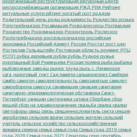
реорганизация
реструктуризация
ресурсный центр
ресурсоснабжающая организация
РЖД
РИА Рейтинг
ритуальные услуги
рйтинг
рогатый скот
роддом
Родительский день
роды
рождаемость
Рождество
розыск
Ропотребнадзор
Росавиация
Росводресурсы
Росгвардия
Роскачество
Роскомнадзор
Росконтроль
Рослесхоз
Роспотребнадзор
россельхознадзор
российская
экономика
Российский Азимут
Россия
Росстат
рост цен
Ростислав Гольдштейн
Ростовская область
роуминг
РПЦ
РСПП
рубка деревьев
рубли
рубль
Рудное
ружье
рукопашный бой
Румянцева
Русская поляна
рыба
рыбалка
рыбоводные заводы
рынок труда
рысь
с. Ленинское
сага_налоговый_гнет
Сад памяти
сальмонеллез
Самбери
самбо
самогон
самодеятельность
самозанятые
самолет
самооборона
самосуд
санавиация
санация
санитария
санитарно-эпидемиологическая обстанвока
Санкт-
Петербург
санкции
сантехника
сатира
Сбербанк
сбор
вещей
сбор на здравоохранение
свадьба
свалка
свалки
светофоры
свищ
связь
священнослужитель
секта
секция
акробатики
сельские врачи
сельские жители
сельский
учитель
сельское хозяйство
сельскохозяйственная
ярмарка
семена
семья
семья года
Семья года-2019
семья
года-2020
Семья года-2021
Сенаторы
сено
сентябрь