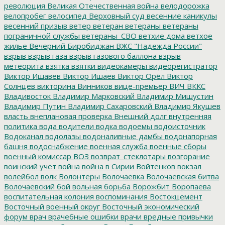
революция
Великая Отечественная война
велодорожка
велопробег
велосипед
Верховный суд
весенние каникулы
весенний призыв
ветер
ветеран
ветераны
ветераны
пограничной службы
ветераны_СВО
ветхие дома
ветхое
жилье
Вечерний Биробиджан
ВЖС "Надежда России"
взрыв
взрыв газа
взрыв газового баллона
взрыв
метеорита
взятка
взятки
видеокамеры
видеорегистратор
Виктор Ишавев
Виктор Ишаев
Виктор Орёл
Виктор
Солнцев
викторина
Винников
вице-премьер
ВИЧ
ВККС
Владивосток
Владимир Марковский
Владимир Мишустин
Владимир Путин
Владимир Сахаровский
Владимир Якушев
власть
внеплановая проверка
Внешний долг
внутренняя
политика
вода
водители
водка
водоемы
водоисточник
Водоканал
водолазы
водоналивные дамбы
водонапорная
башня
водоснабжение
военная служба
военные сборы
военный комиссар
ВОЗ
возврат_стеклотары
возгорание
воинский учет
война
война в Сирии
Войтенков
вокзал
волейбол
волк
Волонтеры
Волочаевка
Волочаевская битва
Волочаевский бой
вольная борьба
Ворожбит
Воропаева
воспитательная колония
воспоминания
Востокцемент
Восточный военный округ
Восточный экономический
форум
врач
врачебные ошибки
врачи
вредные привычки