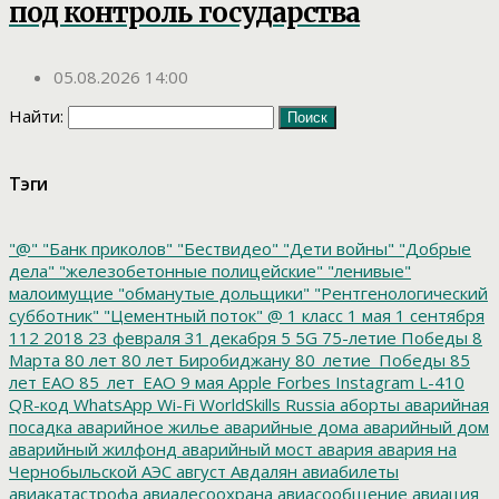
под контроль государства
05.08.2026 14:00
Найти:
Тэги
"@"
"Банк приколов"
"Бествидео"
"Дети войны"
"Добрые
дела"
"железобетонные полицейские"
"ленивые"
малоимущие
"обманутые дольщики"
"Рентгенологический
субботник"
"Цементный поток"
@
1 класс
1 мая
1 сентября
112
2018
23 февраля
31 декабря
5
5G
75-летие Победы
8
Марта
80 лет
80 лет Биробиджану
80_летие_Победы
85
лет ЕАО
85_лет_ЕАО
9 мая
Apple
Forbes
Instagram
L-410
QR-код
WhatsApp
Wi-Fi
WorldSkills Russia
аборты
аварийная
посадка
аварийное жилье
аварийные дома
аварийный дом
аварийный жилфонд
аварийный мост
авария
авария на
Чернобыльской АЭС
август
Авдалян
авиабилеты
авиакатастрофа
авиалесоохрана
авиасообщение
авиация