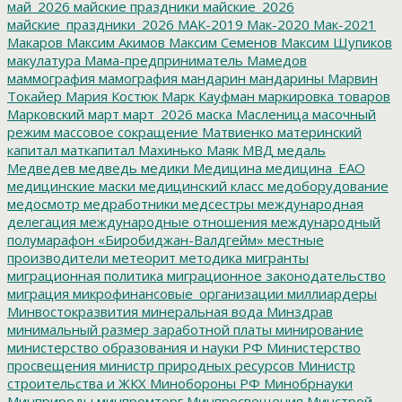
май_2026
майские праздники
майские_2026
майские_праздники_2026
МАК-2019
Мак-2020
Мак-2021
Макаров
Максим Акимов
Максим Семенов
Максим Шупиков
макулатура
Мама-предприниматель
Мамедов
маммография
мамография
мандарин
мандарины
Марвин
Токайер
Мария Костюк
Марк Кауфман
маркировка товаров
Марковский
март
март_2026
маска
Масленица
масочный
режим
массовое сокращение
Матвиенко
материнский
капитал
маткапитал
Махинько
Маяк
МВД
медаль
Медведев
медведь
медики
Медицина
медицина_ЕАО
медицинские маски
медицинский класс
медоборудование
медосмотр
медработники
медсестры
международная
делегация
международные отношения
международный
полумарафон «Биробиджан-Валдгейм»
местные
производители
метеорит
методика
мигранты
миграционная политика
миграционное законодательство
миграция
микрофинансовые_организации
миллиардеры
Минвостокразвития
минеральная вода
Минздрав
минимальный размер заработной платы
минирование
министерство образования и науки РФ
Министерство
просвещения
министр природных ресурсов
Министр
строительства и ЖКХ
Минобороны РФ
Минобрнауки
Минприроды
минпромторг
Минпросвещения
Минстрой