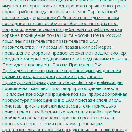
имущества
порыв
порыв водопровода
порыв теплотрассы
порыв трубопровода
посевная
поселок Партизанский
послание Федеральному Собранию
последние звонки
последний звонок
пособие
пособия
постинтернатное
сопровождение
посылка
потребители
потребительская
корзина
похищение
почта
Почта России
Почта_России
пошлины
правительство
правительство ЕАО
правительство РФ
праздник
праздники
праймериз
превышение скорости
предостережение
предпенсионер
предпенсионеры
предприниматели
предпринимательство
Президент
президент России
Президент РФ
Президентские спортивные игры
презумпция доверия
премия
препараты
преступление
преступность
Приамурский
Приамурье
приборы фотовидеофиксации
прививочная кампания
приговор
пригородные поезда
Приморье
природа
природные пожары
природоохранная
прокуратура
присоединение ЕАО
пристав-исполнитель
приставы
присяга
присяжные заседатели
Приходько
приют
приют для бездомных животных
пробка
пробки
проблемы
провал
проверка
прогноз
прогноз погоды
программа переселения
программа реновации
продолжительность жизни
продуктовые карточки
проезд