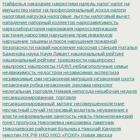
Найфельд
наказание
накркотики
наледь
налог
налог на
имущество
налог на профессиональный доход
налоги
налоговая нагрузка
налоговые_льготы
налоговый вычет
нападение
напорный коллектор
наркозависимость
нарколаборатория
наркомания
наркосодержащие
растения
наркотики
нарушение прав инвалидов
нарушение тишины и покоя
нарушения пожарной
безопасности
насвай
население
насосная станция
Наталья
Баженова
наука
Наум Ливант
национальный рейтинг
национальный рейтинг тревожности
наципроект
нацпроект
нацпроекты
НДФЛ
неблагополучные семьи
недвижимость
недострои
независимая экспертиза
независимые сми
незаконная миграция
незаконная охота
незаконная рубка
незаконная_реклама
некролог
нелегальная торговля
Немаев
непогода
нерабочая неделя
несанкционированная_торговля
несанкционированный_митинг
несовершеннолетние
несчастный случай
Нетрезвый водитель
неуважение к
власти
неформальная занятость
нефть
Нижнеленинский
пункт пропуска
Николаевка
николаевка_памятник
Николаевская районная больница
Николай Канделя
никотин
НК РФ
НКО
НКО «РОКР»
Новая звезда