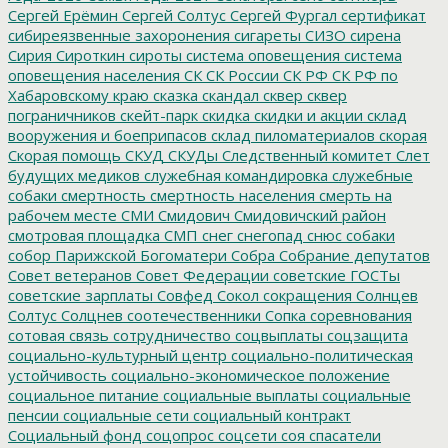
Сергей Ерёмин
Сергей Солтус
Сергей Фургал
сертификат
сибиреязвенные захоронения
сигареты
СИЗО
сирена
Сирия
Сироткин
сироты
система оповещения
система
оповещения населения
СК
СК России
СК РФ
СК РФ по
Хабаровскому краю
сказка
скандал
сквер
сквер
пограничников
скейт-парк
скидка
скидки и акции
склад
вооружения и боеприпасов
склад пиломатериалов
скорая
Скорая помощь
СКУД
СКУДы
Следственный комитет
Слет
будущих медиков
служебная командировка
служебные
собаки
смертность
смертность населения
смерть на
рабочем месте
СМИ
Смидович
Смидовичский район
смотровая площадка
СМП
снег
снегопад
снюс
собаки
собор Парижской Богоматери
Собра
Собрание депутатов
Совет ветеранов
Совет Федерации
советские ГОСТы
советские зарплаты
Совфед
Сокол
сокращения
Солнцев
Солтус
Солцнев
соотечественники
Сопка
соревнования
сотовая связь
сотрудничество
соцвыплаты
соцзащита
социально-культурный центр
социально-политическая
устойчивость
социально-экономическое положение
социальное питание
социальные выплаты
социальные
пенсии
социальные сети
социальный контракт
Социальный фонд
соцопрос
соцсети
соя
спасатели