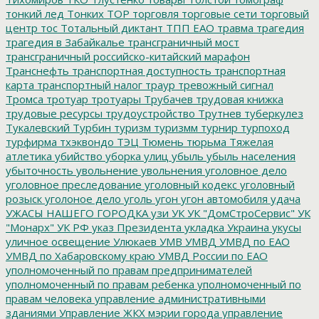
тонкий лед
Тонких
ТОР
торговля
торговые сети
торговый
центр
тос
Тотальный диктант
ТПП ЕАО
травма
трагедия
трагедия в Забайкалье
трансграничный мост
трансграничный российско-китайский марафон
Транснефть
транспортная доступность
транспортная
карта
транспортный налог
траур
тревожный сигнал
Тромса
тротуар
тротуары
Трубачев
трудовая книжка
трудовые ресурсы
трудоустройство
Трутнев
туберкулез
Тукалевский
Турбин
туризм
туризмм
турнир
турпоход
турфирма
тхэквондо
ТЭЦ
Тюмень
тюрьма
Тяжелая
атлетика
убийство
уборка улиц
убыль
убыль населения
убыточность
увольнение
увольнения
уголовное дело
уголовное преследование
уголовный кодекс
уголовный
розыск
уголоное дело
уголь
угон
угон автомобиля
удача
УЖАСЫ НАШЕГО ГОРОДКА
узи
УК
УК "ДомСтроСервис"
УК
"Монарх"
УК РФ
указ Президента
укладка
Украина
укусы
уличное освещение
Улюкаев
УМВ
УМВД
УМВД по ЕАО
УМВД по Хабаровскому краю
УМВД России по ЕАО
уполномоченный по правам предпринимателей
уполномоченный по правам ребенка
уполномоченный по
правам человека
управление административными
зданиями
Управление ЖКХ мэрии города
управление