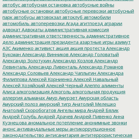
автобус
автобусная остановка
автобусные войны
автобусные остановки
автобусные перевозки
автобусный
парк
автобусы
автовокзал
автоклуб
автомобили
автомобиль
автоперевозки
Агада
агитпоезд
аграрии
адвокат
Адвокаты
административная комиссия
административная ответственность
административное
дело
администрация президента
азартные игры
азимут
АЗС
Акименко
активист
акция
акция протеста
Александр
Буксман
Александр Винников
Александр Головатый
Александр Золотухин
Александр Козлов
Александр
Левинталь
Александр Ливенталь
Александр Романов
Александр Соловьев
Александр Чаплыгин
Александра
Филиппова
Алексей Корниенко
Алексей Навальный
Алексей Хозяйский
Алексей Черный
Алеппо
алименты
Алиса
алкоголизация
Алкоголь
алкогольная продукция
аллергия
альманах
Амур
Амурзет
Амурская область
Амурский полоз
амурский тигр
Анатолий Мелешко
Анатолий Скоробогатов
Ангелы мира
Андрей Бялик
Андрей Голубь
Андрей Драчев
Андрей Пивенко
Анна
Кузнецова
аномальное потепление
анонимные звонки
анонс
антивандальные меры
антикоррупционное
законодательство
антисанитария
антитеррористическая