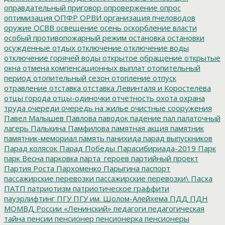
оправдательный приговор
опровержение
опрос
оптимизация
ОПФР
ОРВИ
организация пчеловодов
оружие
ОСВВ
освещение
осень
оскорбление власти
особый противопожарный режим
остановка
остановки
осужденные
отдых
отключение
отключение воды
отключение горячей воды
открытое обращение
открытые
окна
отмена компенсационных выплат
отопительный
период
отопительный сезон
отопление
отпуск
отравление
отставка
отставка Левинталя и Коростелёва
отцы города
отцы-одиночки
отчетность
охота
охрана
труда
очереди
очередь на жилье
очистные сооружения
Павел Малышев
Павлова
паводок
падение
пал
палаточный
лагерь
Палькина
Памфилова
памятная акция
памятник
памятник-мемориал
память
панихида
парад выпускников
Парад колясок
Парад Победы
Парасибириада-2019
Парк
парк Весна
парковка
парта_героев
партийный проект
Партия Роста
Пархоменко
Парыгина
паспорт
пассажирские перевозки
пассажирские перевозки\
Пасха
ПАТП
патриотизм
патриотическое граффити
пауэрлифтинг
ПГУ
ПГУ им. Шолом-Алейхема
ПДД
ПДН
МОМВД России «Ленинский»
педагоги
педагогическая
тайна
пенсии
пенсионер
пенсионерка
пенсионеры