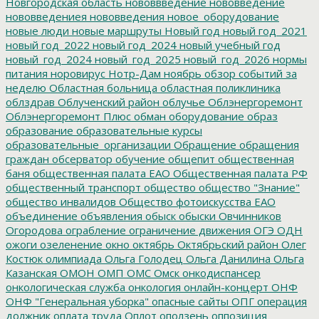
Новгородская область
нововвведение
нововведение
нововведениея
нововведения
новое_оборудование
новые люди
новые маршруты
Новый год
новый год_2021
новый год_2022
новый год_2024
новый учебный год
новый_год_2024
новый_год_2025
новый_год_2026
нормы
питания
норовирус
Нотр-Дам
ноябрь
обзор событий за
неделю
Областная больница
областная поликлиника
облздрав
Облученский район
облучье
Облэнергоремонт
Облэнергоремонт Плюс
обман
оборудование
образ
образование
образовательные курсы
образовательные_организации
Обращение
обращения
граждан
обсерватор
обучение
общепит
общественная
баня
общественная палата ЕАО
Общественная палата РФ
общественный транспорт
общество
общество "Знание"
общество инвалидов
Общество фотоискусства ЕАО
объединение
объявления
обыск
обыски
Овчинников
Огородова
ограбление
ограничение движения
ОГЭ
ОДН
ожоги
озеленение
окно
октябрь
Октябрьский район
Олег
Костюк
олимпиада
Ольга Голодец
Ольга Данилина
Ольга
Казанская
ОМОН
ОМП
ОМС
Омск
онкодиспансер
онкологическая служба
онкология
онлайн-концерт
ОНФ
ОНФ "Генеральная уборка"
опасные сайты
ОПГ
операция
должник
оплата труда
Оплот
оползень
оппозиция