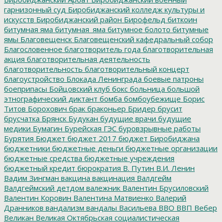
гарнизонный суд
Биробиджанский колледж культуры и
искусств
Биробиджанский район
Бирофельд
биткоин
битумная яма
битумная_яма
битумное болото
битумные
ямы
Благовещенск
Благовещенский кафедральный собор
Благословенное
благотворитель года
благотворительная
акция
благотворительная деятельность
благотворительность
благотворительный концерт
благоустройство
Блокада Ленинграда
боевые патроны
боеприпасы
Бойцовский клуб
бокс
больница
большой
этнографический диктант
бомба
бомбоубежище
Борис
Титов
Борохович
брак
браконьер
Бридер
брусит
брусчатка
Брянск
Будукан
будущие врачи
будущие
медики
Бумагин
Бурейская ГЭС
буровзрывные работы
Бурятия
Бюджет
бюджет 2017
бюджет Биробиджана
бюджетники
бюджетные деньги
бюджетные организации
бюджетные средства
бюджетные учреждения
бюджетный кредит
бюрократия
В. Путин
В.И. Ленин
Вадим Зингман
вакцина
вакцинация
Валдгейм
Валдгеймский детдом
валежник
Валентин Брусиловский
Валентин Коровин
Валентина Матвиенко
Валерий
Дранников
вандализм
вандалы
Васильева
ВВО
ВВП
Вебер
Великан
Великая Октябрьская социалистическая