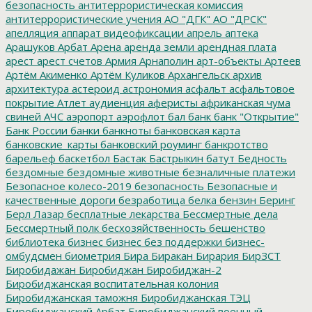
безопасность
антитеррористическая комиссия
антитеррористические учения
АО "ДГК"
АО "ДРСК"
апелляция
аппарат видеофиксации
апрель
аптека
Арашуков
Арбат
Арена
аренда земли
арендная плата
арест
арест счетов
Армия
Арнаполин
арт-объекты
Артеев
Артём Акименко
Артём Куликов
Архангельск
архив
архитектура
астероид
астрономия
асфальт
асфальтовое
покрытие
Атлет
аудиенция
аферисты
африканская чума
свиней
АЧС
аэропорт
аэрофлот
бал
банк
банк "Открытие"
Банк России
банки
банкноты
банковская карта
банковские_карты
банковский роуминг
банкротство
барельеф
баскетбол
Бастак
Бастрыкин
батут
Бедность
бездомные
бездомные животные
безналичные платежи
Безопасное колесо-2019
безопасность
Безопасные и
качественные дороги
безработица
белка
бензин
Беринг
Берл Лазар
бесплатные лекарства
Бессмертные дела
Бессмертный полк
бесхозяйственность
бешенство
библиотека
бизнес
бизнес без поддержки
бизнес-
омбудсмен
биометрия
Бира
Биракан
Бирария
БирЗСТ
Биробидажан
Биробиджан
Биробиджан-2
Биробиджанская воспитательная колония
Биробиджанская таможня
Биробиджанская ТЭЦ
Биробиджанский Арбат
Биробиджанский военный