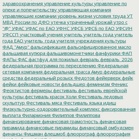
здравоохранения
управление культуры
управление по
опеке и попечительству
управляющая компания
управляющие компании
уровень жизни
условия труда
УТ
МВД России по ДФО
утечка
утраченный урожай
утро с
"@"
УФАС
УФАС по ЕАО
УФНС
УФСБ
УФСБ по ЕАО
УФСИН
УФССП
участковый
учения
учитель
учитель года
учитель
года ЕАО
учитель_года
учителя
учреждения культуры
ФАД "Амур"
фальсификация
фальсифицированное масло
фальшивая купюра
фальшивомонетчики
фанфурики
ФАП
ФАПы
ФАС
фастфуд для пожилых
февраль
февраль_2026
федеральная программа по переселению
Федеральная
сетевая компания
федеральная трасса Амур
федеральные
средства
федеральный розыск
Федотов
фейерверк
фейк
фейки
фейковые новости
фельдшер
феминизм
Феникс
Феоктистов
фермеры
фестиваль
фестиваль еврейской
культуры
фестиваль красок Холи
Фестиваль ледовых
скульптур
Фестиваль мяса
Фестиваль языка идиш
Физкультурно-оздоровительный комплекс
фиксированная
выплата
Филармония
Филиппов
Филиппова
финансирование
финансовая грамотность
финансовая
пирамида
финансовые пирамиды
финансовый омбудсмен
финансы
Фишман
флешмоб
флюорограф
флюорография