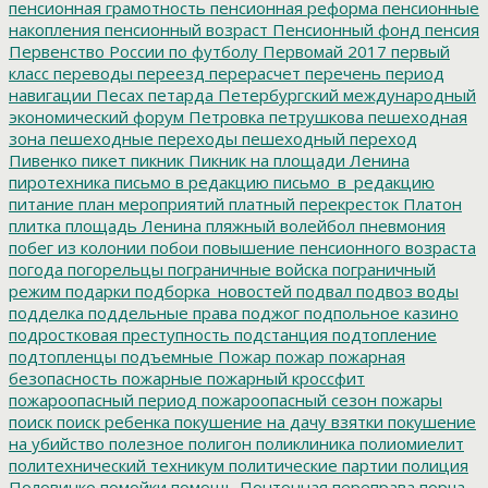
пенсионная грамотность
пенсионная реформа
пенсионные
накопления
пенсионный возраст
Пенсионный фонд
пенсия
Первенство России по футболу
Первомай 2017
первый
класс
переводы
переезд
перерасчет
перечень
период
навигации
Песах
петарда
Петербургский международный
экономический форум
Петровка
петрушкова
пешеходная
зона
пешеходные переходы
пешеходный переход
Пивенко
пикет
пикник
Пикник на площади Ленина
пиротехника
письмо в редакцию
письмо_в_редакцию
питание
план мероприятий
платный перекресток
Платон
плитка
площадь Ленина
пляжный волейбол
пневмония
побег из колонии
побои
повышение пенсионного возраста
погода
погорельцы
пограничные войска
пограничный
режим
подарки
подборка_новостей
подвал
подвоз воды
подделка
поддельные права
поджог
подпольное казино
подростковая преступность
подстанция
подтопление
подтопленцы
подъемные
Пожар
пожар
пожарная
безопасность
пожарные
пожарный кроссфит
пожароопасный период
пожароопасный сезон
пожары
поиск
поиск ребенка
покушение на дачу взятки
покушение
на убийство
полезное
полигон
поликлиника
полиомиелит
политехнический техникум
политические партии
полиция
Половинко
помойки
помощь
Понтонная переправа
порча