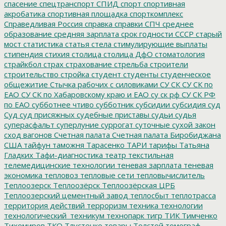
спасение
спецтранспорт
СПИД
спорт
спортивная
акробатика
спортивная площадка
спорткомплекс
Справедливая Россия
справка
справки
СПЧ
среднее
образование
средняя зарплата
срок годности
СССР
старый
мост
статистика
статья
стела
стимулирующие выплаты
стипендия
стихия
столица
столица ДфО
стоматология
страйкбол
страх
страхование
стрельба
строители
строительство
стройка
студент
студенты
студенческое
общежитие
Стычка рабочих с силовиками
СУ СК
СУ СК по
ЕАО
СУ СК по Хабаровскому краю и ЕАО
су ск рф
СУ СК РФ
по ЕАО
субботнее чтиво
субботник
субсидии
субсидия
суд
Суд
суд присяжных
судебные приставы
судьи
судья
суперасфальт
суперлуние
суррогат
суточные
сухой закон
сход вагонов
Счетная палата
Счетная палата Биробиджана
США
тайфун
таможня
Тарасенко
ТАРИ
тарифы
Татьяна
Гладких
Тафи-диагностика
театр
текстильная
телемедицинские технологии
теневая зарплата
теневая
экономика
тепловоз
тепловые сети
тепловычислитель
Теплоозерск
Теплоозёрск
Теплоозёрская ЦРБ
Теплоозерский цементный завод
теплосбыт
теплотрасса
территория действий
терроризм
техника
технологии
технологический_техникум
технопарк
тигр
ТИК
Тимченко
Тихомиров
ТКО
Тлустенко
товары
Толстой
томограф