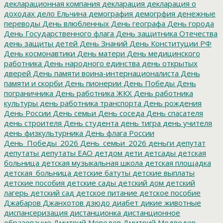
декларационная компания
декларация
декларация о
доходах
дело Ельчина
демография
демогрфия
денежные
переводы
День влюбленных
День географа
День города
День Государственного флага
День защитника Отечества
день защиты детей
День Знаний
День Конституции РФ
День космонавтики
День матери
День медицинского
работника
День народного единства
день открытых
дверей
День памяти воина-интернационалиста
День
памяти и скорби
День пионерии
День Победы
День
пограничника
День работника ЖКХ
День работника
культуры
день работника транспорта
День рождения
День России
День семьи
День соседа
День спасателя
день строителя
День студента
день тигра
день учителя
день физкультурника
День флага России
День_Победы_2026
День_семьи_2026
деньги
депутат
депутаты
депутаты ЕАО
детдом
дети
детсады
детская
больница
детская музыкальная школа
детская площадка
детская_больница
детские батуты
детские выплаты
детские пособия
детские сады
детский дом
детский
лагерь
детский сад
детское питание
детское пособие
Джабаров
Джанхотов
дзюдо
диабет
дикие животные
диспансеризация
дистанционка
дистанционное
образование
Дмитрий Меведев
Дмитрий Медведев