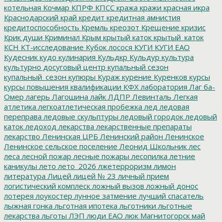
котельная
Кочмар
КПРФ
КПСС
кража
кражи
красная икра
Краснодарский край
кредит
кредитная амнистия
кредитоспособность
Кремль
креозот
Крещение
кризис
Крик души
Криминал
Крым
крытый каток
крытый_каток
КСН
КТ-исследование
Кубок лосося
КУГИ
КУГИ ЕАО
Кудесник
кудо
кулинария
Кульдкр
Кульдур
культура
культурно досуговый центр
купальный сезон
купальный_сезон
купюры
Кураж
курение
Куренков
курсы
курсы повышения квалификации
КФХ
лаборатория
Лаг ба-
Омер
лагерь
Лагошина
лайк
ЛДПР
Левинталь
Легкая
атлетика
легкоатлетическая пробежка
лед
ледовая
переправа
ледовые скульптуры
ледовый городок
ледовый
каток
ледоход
лекарства
лекарственные препараты
лекарство
Ленинская ЦРБ
Ленинский район
Ленинское
Ленинское сельское поселение
Леонид Школьник
лес
леса
лесной пожар
лесные пожары
лесопилка
летние
каникулы
лето
лето_2026
лжетерроризм
лимон
литература
Лицей
лицей № 23
личный прием
логистический комплеск
ложный вызов
ложный донос
лотерея
лоукостер
лунное затмение
лучший спасатель
лыжная гонка
льготная ипотека
льготники
льготные
лекарства
льготы
ЛЭП
люди ЕАО
люк
Магнитогорск
май