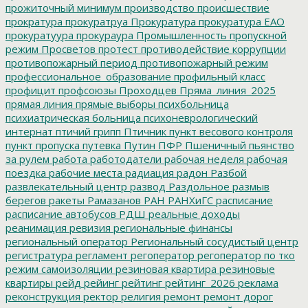
прожиточный минимум
производство
происшествие
прократура
прокуратруа
Прокуратура
прокуратура ЕАО
прокуратуура
прокураура
Промышленность
пропускной
режим
Просветов
протест
противодействие коррупции
противопожарный период
противопожарный режим
профессиональное_образование
профильный класс
профицит
профсоюзы
Проходцев
Пряма_линия_2025
прямая линия
прямые выборы
психбольница
психиатрическая больница
психоневрологический
интернат
птичий грипп
Птичник
пункт весового контроля
пункт пропуска
путевка
Путин
ПФР
Пшеничный
пьянство
за рулем
работа
работодатели
рабочая неделя
рабочая
поездка
рабочие места
радиация
радон
Разбой
развлекательный центр
развод
Раздольное
размыв
берегов
ракеты
Рамазанов
РАН
РАНХиГС
расписание
расписание автобусов
РДШ
реальные доходы
реанимация
ревизия
региональные финансы
региональный оператор
Региональный сосудистый центр
регистратура
регламент
регоператор
регоператор по тко
режим самоизоляции
резиновая квартира
резиновые
квартиры
рейд
рейинг
рейтинг
рейтинг_2026
реклама
реконструкция
ректор
религия
ремонт
ремонт дорог