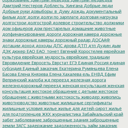
Дмитрий Нестеров
Доблесть_Хингана
Добрые люди
Добрые руки
довыборы_в_Думу
дождь
документальный
фильм
долг
долги
долги по зарплате
долговая нагрузка
долгострои
долгострой
долевое строительство
должники
дом офицеров
дом престарелых
домашние животные
допфинансирование
дороги
дорожная камера
дорожные
знаки
дорожные камеры
дорожный радар
ДОСААФ
дотации
доход
доходы
ДПС
дрова
ДТП
дтп
Дудин
дым
ДЭК
дюкер
ЕАО
ЕАО_тонет
Евгений Коростелев
еврейская
культура
еврейская_мудрость
еврейские традиции
Евровидение
Евросеть
Еврстат
ЕГЭ
Единая Россия
единая
субсидия
Единый заказчик
Екатерина Румянцева
Елена
Басова
Елена Князева
Елена Хахалева
ель
ЕНВД
Ефим
Вепринский
жалоба
жд переезд
железная дорога
железнодорожный переезд
женская кнсультация
женская
консультация
жестокое обращение с детьми
жестокое
обращение с животными
жестокость
живодер
живопись
животноводство
животные
жилищные сертификаты
жилищные условия
жилье
жилье для детей-сирот
жильё
для подтопленцев
ЖКХ
журналистика
Забайкальский край
забег
заболевание
заброшенные здания
заброшенные
земли
ЗАГС
задержание
задолженность
займ
заказник