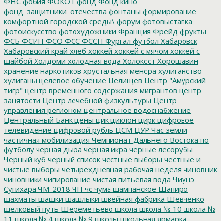
ФНС
фобия
ФОКОТ
фонд
Фонд кино
фонд_защитники_отечества
фонтаны
формирование
комфортной городской среды\
форум
фотовыставка
фотоискусство
фотохудожники
Франция
Фрейд
фрукты
ФСБ
ФСИН
ФСО
ФСС
ФССП
Фургал
футбол
Хабаровск
Хабаровский край
хлеб
хоккей
хоккей с мячом
хоккей с
шайбой
Холдоми
холодная вода
Холокост
Хорошавин
хранение наркотиков
хрустальная менора
хулиганство
хулиганы
целевое обучение
Целищев
Центр "Амурский
тигр"
центр временного содержания мигрантов
центр
занятости
Центр лечебной физкультуры
Центр
управления регионом
центральное водоснабжение
Центральный Банк
цены
цик
циклон
цирк
цифровое
телевидение
цифровой рубль
ЦСМ
ЦУР
Час земли
частичная мобилизация
Чемпионат Дальнего Востока по
футболу
черная дыра
черная икра
черные лесорубы
Черный куб
черный список
честные выборы
честные и
чистые выборы
четырехдневная рабочая неделя
чиновник
чиновники
чипирование
чистая питьевая вода
Чиунэ
Сугихара
ЧМ-2018
ЧП
чс
чума
шампанское
Шапиро
шахматы
шашки
шашлыки
швейная фабрика
Шевченко
шелковый путь
Шереметьево
школа
школа № 10
школа №
11
школа № 4
школа № 9
школы
школьная ярмарка