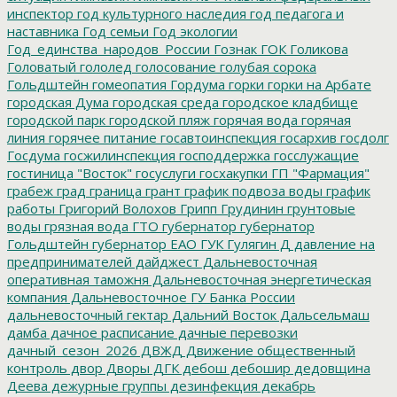
инспектор
год культурного наследия
год педагога и
наставника
Год семьи
Год экологии
Год_единства_народов_России
Гознак
ГОК
Голикова
Головатый
гололед
голосование
голубая сорока
Гольдштейн
гомеопатия
Гордума
горки
горки на Арбате
городская Дума
городская среда
городское кладбище
городской парк
городской пляж
горячая вода
горячая
линия
горячее питание
госавтоинспекция
госархив
госдолг
Госдума
госжилинспекция
господдержка
госслужащие
гостиница "Восток"
госуслуги
госхакупки
ГП "Фармация"
грабеж
град
граница
грант
график подвоза воды
график
работы
Григорий Волохов
Грипп
Грудинин
грунтовые
воды
грязная вода
ГТО
губернатор
губернатор
Гольдштейн
губернатор ЕАО
ГУК
Гулягин
Д
давление на
предпринимателей
дайджест
Дальневосточная
оперативная таможня
Дальневосточная энергетическая
компания
Дальневосточное ГУ Банка России
дальневосточный гектар
Дальний Восток
Дальсельмаш
дамба
дачное расписание
дачные перевозки
дачный_сезон_2026
ДВЖД
Движение общественный
контроль
двор
Дворы
ДГК
дебош
дебошир
дедовщина
Деева
дежурные группы
дезинфекция
декабрь