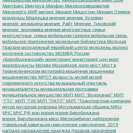
Минтранс
Минтруд
Минфин
Минэкономразвития
Минэнерго
МИР
митинг
Михаил Мишустин
Михаил Озимок
младенцы
Младушка
мнение
мнение_Кузовин
мнение_медицина
мнение_Райт
Мнение_Тиховский
мнение_экономика
мнения
многодетные семьи
многодетные_семьи
мобильная галерея
мобильная связь
мобильное приложение
модельная библиотека
Молодая
Гвардия
молодежный еврейский центр
молодежь
молоко
молочное скотоводство
МОМВД России
«Биробиджанский»
мониторинг
мониторинг цен
морг
морепродукты
Москва
Московское дело
мост
Мост в
Нижнеленинском
мотопомпа
мошенник
мошенники
мошенничество
МРОТ
мудрость
музей
музей
современного искусства
музыкальный спектакль
муниципалитеты
муниципальная программа
муниципальное имущество
МУП
МУП "Водоканал"
МУП
"ГТС"
МУП "ГУК
МУП "ПАТП"
МУП "Транспортная компания
мусор
мусорная реформа
Мусульманская община
МФЦ
МЧС
МЧС РФ
мэр
мэрия
мэрия Биробиджана
мэрия_Биробиджана
мясо
Мясокомбинат
набережная
Навальный
навигация
наводнение
наводнение_2019
награда
награждение
надежда
Назаров
назначения