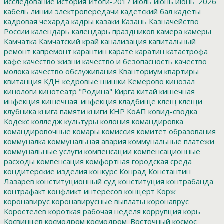
исследование
история
Итоги-2017
июль
июнь
июнь_2026
кабель линии электропередачи
кадетский бал
кадеты
кадровая чехарда
кадры
казаки
Казань
Казначейство
России
календарь
календарь праздников
камера
камеры
Камчатка
Камчатский край
канализация
капитальный
ремонт
капремонт
карантин
карате
каратин
катастрофа
кафе
качество жизни
качество и безопасность
качество
молока
качество обслуживания
Кванториум
квартиры
квитанция
КДН
кедровые шишки
Кемерово
кинозал
кинологи
кинотеатр "Родина"
Кирга
китай
кишечная
инфекция
кишечная_инфекция
кладбище
клещ
клещи
клубника
книга памяти
книги
КНР
КоАП
ковид-сводка
Кодекс
колледж культуры
колония
командировка
командировочные
комары
комиссия
комитет образования
коммуналка
коммунальная авария
коммунальные платежи
коммунальные услуги
компенсации
компенсационные
расходы
компенсация
комфортная городская среда
кондитерские изделия
конкурс
Конрад
Константин
Лазарев
конституционный суд
конституция
контрабанда
контрафакт
конфликт интересов
концерт
Корж
коронавирус
коронавирусные выплаты
коронаврус
Коростелев
короткая рабочая неделя
коррупция
корь
Косвинцев
космодром
космодром_Восточный
космос