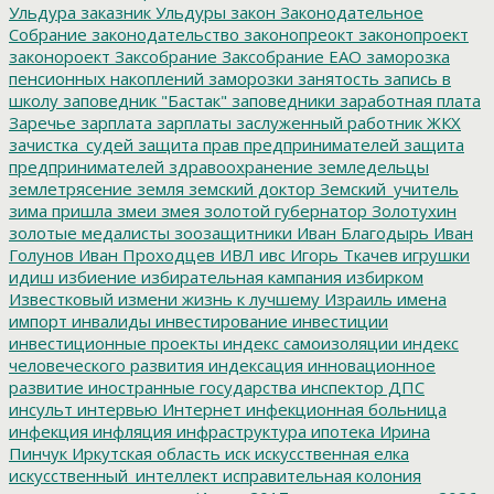
Ульдура
заказник Ульдуры
закон
Законодательное
Собрание
законодательство
законопреокт
законопроект
законороект
Заксобрание
Заксобрание ЕАО
заморозка
пенсионных накоплений
заморозки
занятость
запись в
школу
заповедник "Бастак"
заповедники
заработная плата
Заречье
зарплата
зарплаты
заслуженный работник ЖКХ
зачистка_судей
защита прав предпринимателей
защита
предпринимателей
здравоохранение
земледельцы
землетрясение
земля
земский доктор
Земский_учитель
зима пришла
змеи
змея
золотой губернатор
Золотухин
золотые медалисты
зоозащитники
Иван Благодырь
Иван
Голунов
Иван Проходцев
ИВЛ
ивс
Игорь Ткачев
игрушки
идиш
избиение
избирательная кампания
избирком
Известковый
измени жизнь к лучшему
Израиль
имена
импорт
инвалиды
инвестирование
инвестиции
инвестиционные проекты
индекс самоизоляции
индекс
человеческого развития
индексация
инновационное
развитие
иностранные государства
инспектор ДПС
инсульт
интервью
Интернет
инфекционная больница
инфекция
инфляция
инфраструктура
ипотека
Ирина
Пинчук
Иркутская область
иск
искусственная елка
искусственный_интеллект
исправительная колония