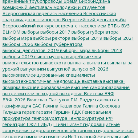
временные трубопроводы
Время Биробиджана
всемирный фестиваль молодежи и студентов
Всероссийская перепись населения
Всероссийская
спартакиада пенсионеров
Всероссийский день ходьбы
Всероссийский конкурс
встреча_с_населением
ВТБъ
ВУЗ
ВЦИОМ
выборы
выборы 2017
выборы губернатора
выборы мэра
выборы ректора
выборы_2019
выборы_2021
выборы_2026
выборы_губернатора
выборы_депутатов_2019
выборы_мэра
выборы-2018
выборы-2019
вывоз мусора
выгребные ямы
вымогательство
выпас скота
выплата
выплаты
выплаты за
урожай
выпускники
выпускной
выпускной_2026
высококвалифицированные специалисты
высокотехнологичная_медпомощь
выставка
выставка-
ярмарка
высшее образование
высшее самообразование
вытрезвители
выходной
выходные
Вьетнам
ВЭФ
ВЭФ_2026
Вячеслав Пастухов
Г.И. Радде
гадюка
газ
газификация ЕАО
Галина Кашапова
Галина Соколова
Галушка
гараж
гаражи
Гаршин
ГДК
Генеральная
прокуратура
генпрокуратура
Генпрокуратура РФ
гериатрия
ГЖИ
ГИБДД
Гиви
Гигант
гидрозащитные
сооружения
гидрологическая обстановка
гидрологическая
ситуация
гимназия
гимназия № 1
главный федеральный