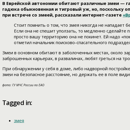
В Еврейской автономии обитают различные змеи — г
гадюка обыкновенная и тигровый уж, но, поскольку о
при встрече со змеей, рассказали интернет-газете
«В
Стоит помнить о том, что змея никогда не нападает 
Если она не спешит уползать, то медленно сделайте п
просто вашу территорию она не покинет. Ей надо «пом
отметил начальник поисково-спасательного подразде
Змеи в основном обитают в заболоченных местах, около заро
заброшенных карьерах, в развалинах, любят греться на тро
При обнаружении у себя в доме, либо надворной постройке
змеи на безопасное расстояние, но держать ее в поле види
фото: ГУ МЧС России по ЕАО
Tagged in:
змея