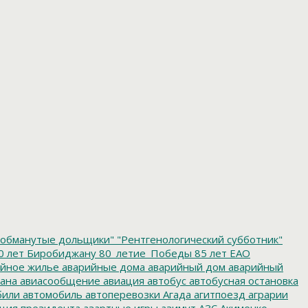
обманутые дольщики"
"Рентгенологический субботник"
0 лет Биробиджану
80_летие_Победы
85 лет ЕАО
йное жилье
аварийные дома
аварийный дом
аварийный
ана
авиасообщение
авиация
автобус
автобусная остановка
били
автомобиль
автоперевозки
Агада
агитпоезд
аграрии
ция президента
азартные игры
азимут
АЗС
Акименко