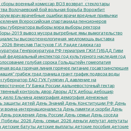
 сборы
военный комиссар
ВОЗ
возврат_стеклотары
итва
Волочаевский бой
вольная борьба
Ворожбит
орум
врач
врачебные ошибки
врачи
вредные привычки
аселения
Всероссийская спартакиада пенсионеров
ры губернатора
выборы мэра
выборы ректора
боры-2019
вывоз мусора
выгребные ямы
вымогательство
циалисты
высокотехнологичная_медпомощь
выставка
_2026
Вячеслав Пастухов
Г.И. Радде
гадюка
газ
куратура
Генпрокуратура РФ
гериатрия
ГЖИ
ГИБДД
Гиви
ный федеральный инспектор
год культурного наследия
год
олосование
голубая сорока
Гольдштейн
гомеопатия
ячая вода
горячая линия
горячее питание
госавтоинспекция
мация"
грабеж
град
граница
грант
график подвоза воды
н
губернатор ЕАО
ГУК
Гулягин
Д
давление на
восточное ГУ Банка России
дальневосточный гектар
твенный контроль
двор
Дворы
ДГК
дебош
дебошир
х
дело Ельчина
демография
демогрфия
денежные
ь защиты детей
День Знаний
День Конституции РФ
День
и воина-интернационалиста
День памяти и скорби
День
День рождения
День России
День семьи
День соседа
_Победы_2026
День_семьи_2026
деньги
депутат
депутаты
а
детские батуты
детские выплаты
детские пособия
детские