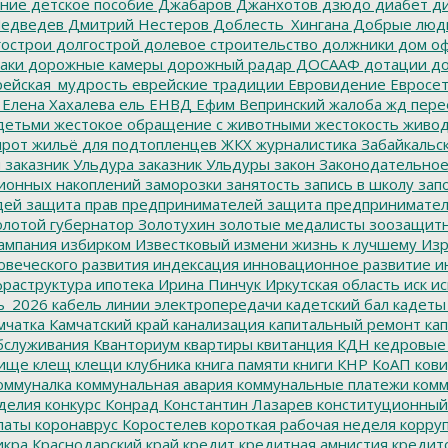
ание
детское пособие
Джабаров
Джанхотов
дзюдо
диабет
ди
едведев
Дмитрий Нестеров
Доблесть_Хингана
Добрые люд
острои
долгострой
долевое строительство
должники
дом о
аки
дорожные камеры
дорожный радар
ДОСААФ
дотации
до
ейская_мудрость
еврейские традиции
Евровидение
Евросе
Елена Хахалева
ель
ЕНВД
Ефим Вепринский
жалоба
жд пере
детьми
жестокое обращение с животными
жестокость
живо
ирот
жильё для подтопленцев
ЖКХ
журналистика
Забайкальск
м
заказник Ульдура
заказник Ульдуры
закон
Законодательное
ионных накоплений
заморозки
занятость
запись в школу
запо
дей
защита прав предпринимателей
защита предпринимате
лотой губернатор
Золотухин
золотые медалисты
зоозащит
ампания
избирком
Известковый
измени жизнь к лучшему
Изр
овеческого развития
индексация
инновационное развитие
ин
раструктура
ипотека
Ирина Пинчук
Иркутская область
иск
ис
ь_2026
кабель линии электропередачи
кадетский бал
кадеты
мчатка
Камчатский край
канализация
капитальный ремонт
кап
бслуживания
Кванториум
квартиры
квитанция
КДН
кедровые
ище
клещ
клещи
клубника
книга памяти
книги
КНР
КоАП
кови
оммуналка
коммунальная авария
коммунальные платежи
комм
делия
конкурс
Конрад
Константин Лазарев
конституционный
латы
коронаврус
Коростелев
короткая рабочая неделя
корру
икра
Краснодарский край
кредит
кредитная амнистия
кредит