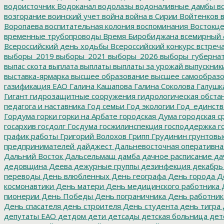
водоисточник
Водоканал
водолазы
водоналивные дамбы
во
возгорание
воинский учет
война
война в Сирии
Войтенков
в
Воропаева
воспитательная колония
воспоминания
Востокц
временные трубопроводы
Время Биробиджана
всемирный 
Всероссийский день ходьбы
Всероссийский конкурс
встреч
выборы_2019
выборы_2021
выборы_2026
выборы_губерна
выпас скота
выплата
выплаты
выплаты за урожай
выпускник
выставка-ярмарка
высшее образование
высшее самообразо
газификация ЕАО
Галина Кашапова
Галина Соколова
Галушк
Гигант
гидрозащитные сооружения
гидрологическая обста
педагога и наставника
Год семьи
Год экологии
Год_единств
Гордума
горки
горки на Арбате
городская Дума
городская с
госархив
госдолг
Госдума
госжилинспекция
господдержка
г
график работы
Григорий Волохов
Грипп
Грудинин
грунтовы
предпринимателей
дайджест
Дальневосточная оперативна
Дальний Восток
Дальсельмаш
дамба
дачное расписание
да
дедовщина
Деева
дежурные группы
дезинфекция
декабрь
переводы
День влюбленных
День географа
День города
Де
космонавтики
День матери
День медицинского работника
Д
пионерии
День Победы
День пограничника
День работник
День спасателя
день строителя
День студента
день тигра
депутаты ЕАО
детдом
дети
детсады
детская больница
дет