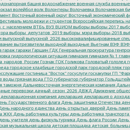
донапорная башня
водоснабжение
военная служба
военные
окзал
волейбол
волк
Волонтеры
Волочаевка
Волочаевская б
емент
Восточный военный округ
Восточный экономический ф
фестиваль молодежи и студентов
Всероссийская перепись н
а_с_населением
ВТБъ
ВУЗ
ВЦИОМ
выборы
выборы 2017
выбо
тора
выборы_депутатов_2019
выборы_мэра
выборы-2018
вы
и
выпускной
выпускной_2026
высококвалифицированные спе
вание
вытрезвители
выходной
выходные
Вьетнам
ВЭФ
ВЭФ
а
гараж
гаражи
Гаршин
ГДК
Генеральная прокуратура
генпро
новка
гидрологическая ситуация
гимназия
гимназия № 1
глав
а_народов_России
Гознак
ГОК
Голикова
Головатый
гололед
г
реда
городское кладбище
городской парк
городской пляж
гор
осслужащие
гостиница "Восток"
госуслуги
госхакупки
ГП "Фар
е воды
грязная вода
ГТО
губернатор
губернатор Гольдштей
я таможня
Дальневосточная энергетическая компания
Дальне
чные перевозки
дачный_сезон_2026
ДВЖД
Движение общес
декларационная компания
декларация
декларация о дохода
нь Государственного флага
День защитника Отечества
ден
ень народного единства
день открытых дверей
День памят
а ЖКХ
День работника культуры
день работника транспорта
день учителя
день физкультурника
День флага России
День
ская музыкальная школа
детская площадка
детская_больниц