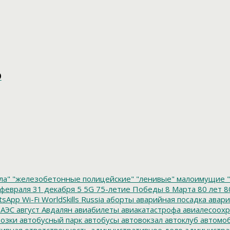
О
ла"
"железобетонные полицейские"
"ленивые" малоимущие
"
февраля
31 декабря
5
5G
75-летие Победы
8 Марта
80 лет
8
tsApp
Wi-Fi
WorldSkills Russia
аборты
аварийная посадка
авари
 АЭС
август
Авдалян
авиабилеты
авиакатастрофа
авиалесоохр
озки
автобусный парк
автобусы
автовокзал
автоклуб
автомо
ивная ответственность
административное дело
администра