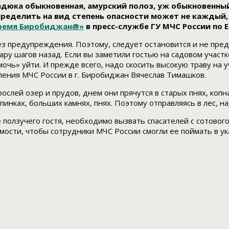
адюка обыкновенная, амурский полоз, уж обыкновенны
пределить на вид степень опасности может не каждый,
ремя Биробиджан@»
в пресс-службе ГУ МЧС России по Е
без предупреждения. Поэтому, следует остановится и не пре
ару шагов назад. Если вы заметили гостью на садовом участк
очь» уйти. И прежде всего, надо скосить высокую траву на 
ления МЧС России в г. Биробиджан Вячеслав Тимашков.
слей озер и прудов, днем они прячутся в старых пнях, копна
пинках, больших камнях, пнях. Поэтому отправляясь в лес, 
 ползучего гостя, необходимо вызвать спасателей с сотовог
мости, чтобы сотрудники МЧС России смогли ее поймать в ук