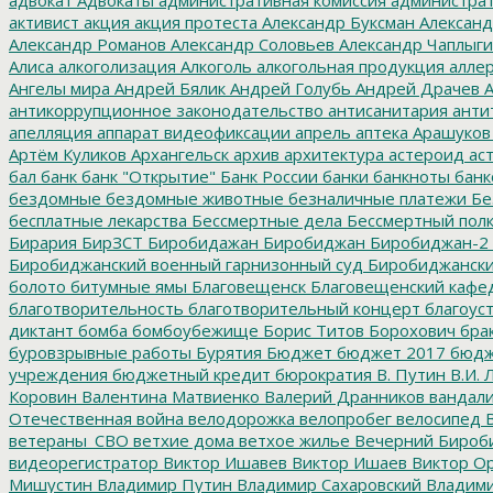
активист
акция
акция протеста
Александр Буксман
Александ
Александр Романов
Александр Соловьев
Александр Чаплыг
Алиса
алкоголизация
Алкоголь
алкогольная продукция
аллер
Ангелы мира
Андрей Бялик
Андрей Голубь
Андрей Драчев
А
антикоррупционное законодательство
антисанитария
анти
апелляция
аппарат видеофиксации
апрель
аптека
Арашуков
Артём Куликов
Архангельск
архив
архитектура
астероид
ас
бал
банк
банк "Открытие"
Банк России
банки
банкноты
банк
бездомные
бездомные животные
безналичные платежи
Бе
бесплатные лекарства
Бессмертные дела
Бессмертный пол
Бирария
БирЗСТ
Биробидажан
Биробиджан
Биробиджан-2
Биробиджанский военный гарнизонный суд
Биробиджанский
болото
битумные ямы
Благовещенск
Благовещенский кафе
благотворительность
благотворительный концерт
благоус
диктант
бомба
бомбоубежище
Борис Титов
Борохович
бра
буровзрывные работы
Бурятия
Бюджет
бюджет 2017
бюдж
учреждения
бюджетный кредит
бюрократия
В. Путин
В.И. 
Коровин
Валентина Матвиенко
Валерий Дранников
вандал
Отечественная война
велодорожка
велопробег
велосипед
В
ветераны_СВО
ветхие дома
ветхое жилье
Вечерний Бироб
видеорегистратор
Виктор Ишавев
Виктор Ишаев
Виктор О
Мишустин
Владимир Путин
Владимир Сахаровский
Владими