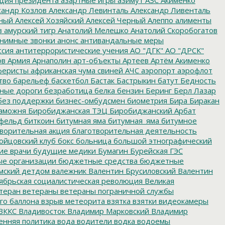
сандр Козлов
Александр Левинталь
Александр Ливенталь
ный
Алексей Хозяйский
Алексей Черный
Алеппо
алименты
з
амурский тигр
Анатолий Мелешко
Анатолий Скоробогатов
нимные звонки
анонс
антивандальные меры
ссия
антитеррористические учения
АО "ДГК"
АО "ДРСК"
ов
Армия
Арнаполин
арт-объекты
Артеев
Артём Акименко
еристы
африканская чума свиней
АЧС
аэропорт
аэрофлот
тво
барельеф
баскетбол
Бастак
Бастрыкин
батут
Бедность
нные дороги
безработица
белка
бензин
Беринг
Берл Лазар
без поддержки
бизнес-омбудсмен
биометрия
Бира
Биракан
аможня
Биробиджанская ТЭЦ
Биробиджанский Арбат
фельд
биткоин
битумная яма
битумная_яма
битумное
ворительная акция
благотворительная деятельность
ойцовский клуб
бокс
больница
большой этнографический
е врачи
будущие медики
Бумагин
Бурейская ГЭС
е организации
бюджетные средства
бюджетные
мский детдом
валежник
Валентин Брусиловский
Валентин
ябрьская социалистическая революция
Великая
теран
ветераны
ветераны пограничной службы
го баллона
взрыв метеорита
взятка
взятки
видеокамеры
ВККС
Владивосток
Владимир Марковский
Владимир
енняя политика
вода
водители
водка
водоемы