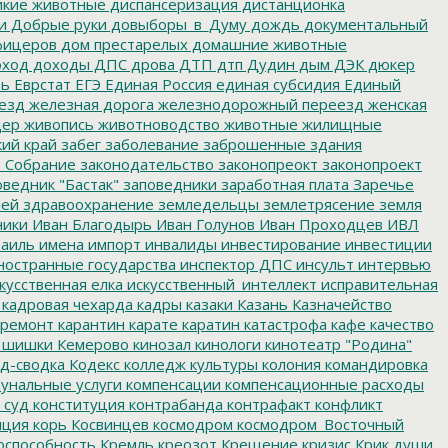
кие животные
диспансеризация
дистанционка
и
Добрые руки
довыборы_в_Думу
дождь
документальный
фицеров
дом престарелых
домашние животные
ход
доходы
ДПС
дрова
ДТП
дтп
Дудин
дым
ДЭК
дюкер
ть
Еврстат
ЕГЭ
Единая Россия
единая субсидия
Единый
езд
железная дорога
железнодорожный переезд
женская
дер
живопись
животноводство
животные
жилищные
ий край
забег
заболевание
заброшенные здания
 Собрание
законодательство
законопреокт
законопроект
ведник "Бастак"
заповедники
заработная плата
Заречье
лей
здравоохранение
земледельцы
землетрясение
земля
ники
Иван Благодырь
Иван Голунов
Иван Проходцев
ИВЛ
аиль
имена
импорт
инвалиды
инвестирование
инвестиции
остранные государства
инспектор ДПС
инсульт
интервью
кусственная елка
искусственный_интеллект
исправительная
кадровая чехарда
кадры
казаки
Казань
Казначейство
ремонт
карантин
карате
каратин
катастрофа
кафе
качество
 шишки
Кемерово
кинозал
кинологи
кинотеатр "Родина"
д-сводка
Кодекс
колледж культуры
колония
командировка
унальные услуги
компенсации
компенсационные расходы
 суд
конституция
контрабанда
контрафакт
конфликт
пция
корь
Косвинцев
космодром
космодром_Восточный
оспособность
Кремль
креозот
Крещение
кризис
Крик души