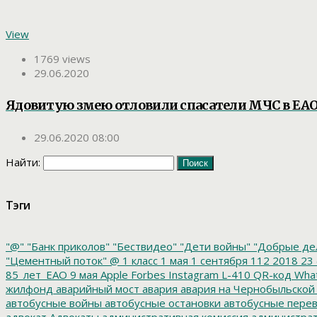
View
1769 views
29.06.2020
Ядовитую змею отловили спасатели МЧС в ЕА
29.06.2020 08:00
Найти:
Тэги
"@"
"Банк приколов"
"Бествидео"
"Дети войны"
"Добрые де
"Цементный поток"
@
1 класс
1 мая
1 сентября
112
2018
23 
85_лет_ЕАО
9 мая
Apple
Forbes
Instagram
L-410
QR-код
Wha
жилфонд
аварийный мост
авария
авария на Чернобыльской
автобусные войны
автобусные остановки
автобусные перев
адвокат
Адвокаты
административная комиссия
администрат