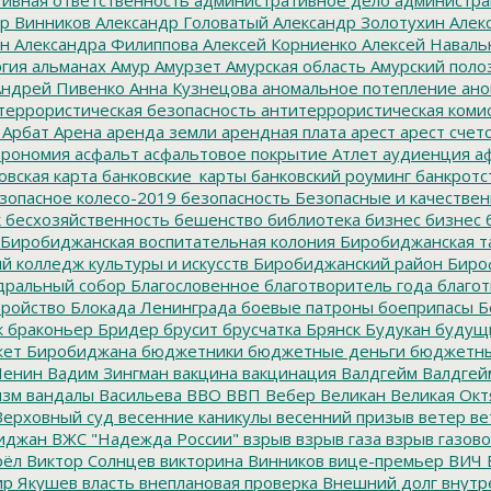
р Винников
Александр Головатый
Александр Золотухин
Алек
ин
Александра Филиппова
Алексей Корниенко
Алексей Наваль
гия
альманах
Амур
Амурзет
Амурская область
Амурский поло
ндрей Пивенко
Анна Кузнецова
аномальное потепление
ано
террористическая безопасность
антитеррористическая коми
Арбат
Арена
аренда земли
арендная плата
арест
арест счет
трономия
асфальт
асфальтовое покрытие
Атлет
аудиенция
аф
овская карта
банковские_карты
банковский роуминг
банкротс
зопасное колесо-2019
безопасность
Безопасные и качестве
к
бесхозяйственность
бешенство
библиотека
бизнес
бизнес 
Биробиджанская воспитательная колония
Биробиджанская т
 колледж культуры и искусств
Биробиджанский район
Биро
дральный собор
Благословенное
благотворитель года
благот
тройство
Блокада Ленинграда
боевые патроны
боеприпасы
Б
к
браконьер
Бридер
брусит
брусчатка
Брянск
Будукан
будущи
ет Биробиджана
бюджетники
бюджетные деньги
бюджетны
Ленин
Вадим Зингман
вакцина
вакцинация
Валдгейм
Валдгей
изм
вандалы
Васильева
ВВО
ВВП
Вебер
Великан
Великая Окт
ерховный суд
весенние каникулы
весенний призыв
ветер
ве
иджан
ВЖС "Надежда России"
взрыв
взрыв газа
взрыв газово
рёл
Виктор Солнцев
викторина
Винников
вице-премьер
ВИЧ
р Якушев
власть
внеплановая проверка
Внешний долг
внутр