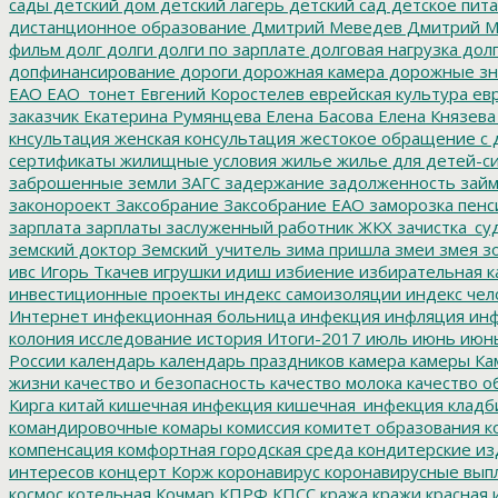
сады
детский дом
детский лагерь
детский сад
детское пит
дистанционное образование
Дмитрий Меведев
Дмитрий М
фильм
долг
долги
долги по зарплате
долговая нагрузка
долг
допфинансирование
дороги
дорожная камера
дорожные зн
ЕАО
ЕАО_тонет
Евгений Коростелев
еврейская культура
евр
заказчик
Екатерина Румянцева
Елена Басова
Елена Князева
кнсультация
женская консультация
жестокое обращение с 
сертификаты
жилищные условия
жилье
жилье для детей-с
заброшенные земли
ЗАГС
задержание
задолженность
зай
законороект
Заксобрание
Заксобрание ЕАО
заморозка пенс
зарплата
зарплаты
заслуженный работник ЖКХ
зачистка_су
земский доктор
Земский_учитель
зима пришла
змеи
змея
зо
ивс
Игорь Ткачев
игрушки
идиш
избиение
избирательная к
инвестиционные проекты
индекс самоизоляции
индекс чел
Интернет
инфекционная больница
инфекция
инфляция
инф
колония
исследование
история
Итоги-2017
июль
июнь
июн
России
календарь
календарь праздников
камера
камеры
Ка
жизни
качество и безопасность
качество молока
качество о
Кирга
китай
кишечная инфекция
кишечная_инфекция
кладб
командировочные
комары
комиссия
комитет образования
к
компенсация
комфортная городская среда
кондитерские из
интересов
концерт
Корж
коронавирус
коронавирусные вып
космос
котельная
Кочмар
КПРФ
КПСС
кража
кражи
красная 