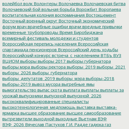
волейбол
волк
Волонтеры
Волочаевка
Волочаевская битва
Волочаевский бой
вольная борьба
Ворожбит
Воропаева
воспитательная колония
воспоминания
Востокцемент
Восточный военный округ
Восточный экономический
форум
врач
врачебные ошибки
врачи
вредные привычки
временные трубопроводы
Время Биробиджана
всемирный фестиваль молодежи и студентов
Всероссийская перепись населения
Всероссийская
спартакиада пенсионеров
Всероссийский день ходьбы
Всероссийский конкурс
встреча_с_населением
ВТБъ
ВУЗ
ВЦИОМ
выборы
выборы 2017
выборы губернатора
выборы мэра
выборы ректора
выборы_2019
выборы_2021
выборы_2026
выборы_губернатора
выборы_депутатов_2019
выборы_мэра
выборы-2018
выборы-2019
вывоз мусора
выгребные ямы
вымогательство
выпас скота
выплата
выплаты
выплаты за
урожай
выпускники
выпускной
выпускной_2026
высококвалифицированные специалисты
высокотехнологичная_медпомощь
выставка
выставка-
ярмарка
высшее образование
высшее самообразование
вытрезвители
выходной
выходные
Вьетнам
ВЭФ
ВЭФ_2026
Вячеслав Пастухов
Г.И. Радде
гадюка
газ