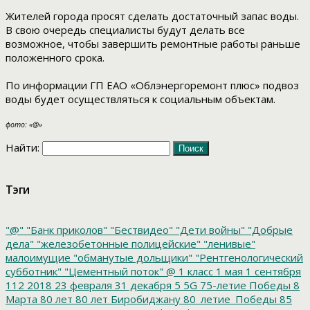
Жителей города просят сделать достаточный запас воды.
В свою очередь специалисты будут делать все
возможное, чтобы завершить ремонтные работы раньше
положенного срока.
По информации ГП ЕАО «Облэнергоремонт плюс» подвоз
воды будет осуществляться к социальным объектам.
фото: «@»
Найти:
Тэги
"@"
"Банк приколов"
"Бествидео"
"Дети войны"
"Добрые
дела"
"железобетонные полицейские"
"ленивые"
малоимущие
"обманутые дольщики"
"Рентгенологический
субботник"
"Цементный поток"
@
1 класс
1 мая
1 сентября
112
2018
23 февраля
31 декабря
5
5G
75-летие Победы
8
Марта
80 лет
80 лет Биробиджану
80_летие_Победы
85