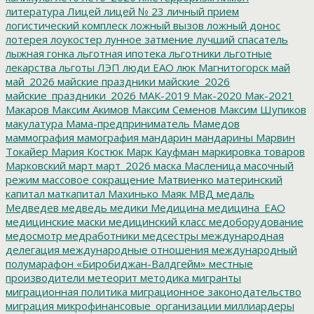
литература
Лицей
лицей № 23
личный прием
логистический комплеск
ложный вызов
ложный донос
лотерея
лоукостер
лунное затмение
лучший спасатель
лыжная гонка
льготная ипотека
льготники
льготные
лекарства
льготы
ЛЭП
люди ЕАО
люк
Магнитогорск
май
май_2026
майские праздники
майские_2026
майские_праздники_2026
МАК-2019
Мак-2020
Мак-2021
Макаров
Максим Акимов
Максим Семенов
Максим Шупиков
макулатура
Мама-предприниматель
Мамедов
маммография
мамография
мандарин
мандарины
Марвин
Токайер
Мария Костюк
Марк Кауфман
маркировка товаров
Марковский
март
март_2026
маска
Масленица
масочный
режим
массовое сокращение
Матвиенко
материнский
капитал
маткапитал
Махинько
Маяк
МВД
медаль
Медведев
медведь
медики
Медицина
медицина_ЕАО
медицинские маски
медицинский класс
медоборудование
медосмотр
медработники
медсестры
международная
делегация
международные отношения
международный
полумарафон «Биробиджан-Валдгейм»
местные
производители
метеорит
методика
мигранты
миграционная политика
миграционное законодательство
миграция
микрофинансовые_организации
миллиардеры