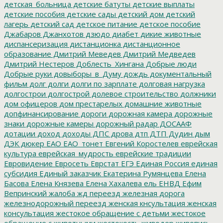
детская_больница
детские батуты
детские выплаты
детские пособия
детские сады
детский дом
детский
лагерь
детский сад
детское питание
детское пособие
Джабаров
Джанхотов
дзюдо
диабет
дикие животные
диспансеризация
дистанционка
дистанционное
образование
Дмитрий Меведев
Дмитрий Медведев
Дмитрий Нестеров
Доблесть_Хингана
Добрые люди
Добрые руки
довыборы_в_Думу
дождь
документальный
фильм
долг
долги
долги по зарплате
долговая нагрузка
долгострои
долгострой
долевое строительство
должники
дом офицеров
дом престарелых
домашние животные
допфинансирование
дороги
дорожная камера
дорожные
знаки
дорожные камеры
дорожный радар
ДОСААФ
дотации
доход
доходы
ДПС
дрова
дтп
ДТП
Дудин
дым
ДЭК
дюкер
ЕАО
ЕАО_тонет
Евгений Коростелев
еврейская
культура
еврейская_мудрость
еврейские традиции
Евровидение
Евросеть
Еврстат
ЕГЭ
Единая Россия
единая
субсидия
Единый заказчик
Екатерина Румянцева
Елена
Басова
Елена Князева
Елена Хахалева
ель
ЕНВД
Ефим
Вепринский
жалоба
жд переезд
железная дорога
железнодорожный переезд
женская кнсультация
женская
консультация
жестокое обращение с детьми
жестокое
обращение с животными
жестокость
живодер
живопись