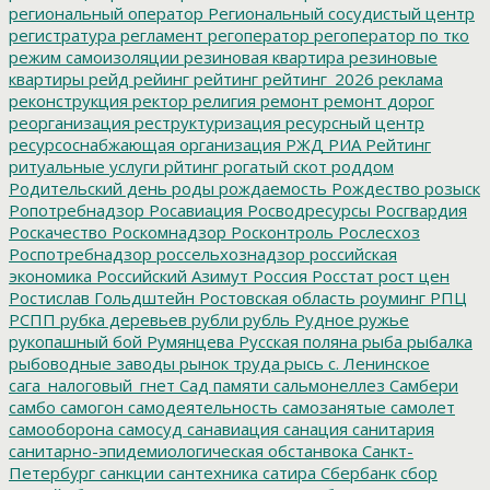
региональный оператор
Региональный сосудистый центр
регистратура
регламент
регоператор
регоператор по тко
режим самоизоляции
резиновая квартира
резиновые
квартиры
рейд
рейинг
рейтинг
рейтинг_2026
реклама
реконструкция
ректор
религия
ремонт
ремонт дорог
реорганизация
реструктуризация
ресурсный центр
ресурсоснабжающая организация
РЖД
РИА Рейтинг
ритуальные услуги
рйтинг
рогатый скот
роддом
Родительский день
роды
рождаемость
Рождество
розыск
Ропотребнадзор
Росавиация
Росводресурсы
Росгвардия
Роскачество
Роскомнадзор
Росконтроль
Рослесхоз
Роспотребнадзор
россельхознадзор
российская
экономика
Российский Азимут
Россия
Росстат
рост цен
Ростислав Гольдштейн
Ростовская область
роуминг
РПЦ
РСПП
рубка деревьев
рубли
рубль
Рудное
ружье
рукопашный бой
Румянцева
Русская поляна
рыба
рыбалка
рыбоводные заводы
рынок труда
рысь
с. Ленинское
сага_налоговый_гнет
Сад памяти
сальмонеллез
Самбери
самбо
самогон
самодеятельность
самозанятые
самолет
самооборона
самосуд
санавиация
санация
санитария
санитарно-эпидемиологическая обстанвока
Санкт-
Петербург
санкции
сантехника
сатира
Сбербанк
сбор