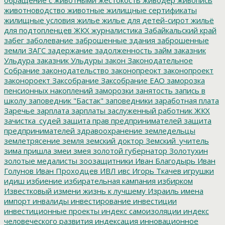
животноводство
животные
жилищные сертификаты
жилищные условия
жилье
жилье для детей-сирот
жильё
для подтопленцев
ЖКХ
журналистика
Забайкальский край
забег
заболевание
заброшенные здания
заброшенные
земли
ЗАГС
задержание
задолженность
займ
заказник
Ульдура
заказник Ульдуры
закон
Законодательное
Собрание
законодательство
законопреокт
законопроект
законороект
Заксобрание
Заксобрание ЕАО
заморозка
пенсионных накоплений
заморозки
занятость
запись в
школу
заповедник "Бастак"
заповедники
заработная плата
Заречье
зарплата
зарплаты
заслуженный работник ЖКХ
зачистка_судей
защита прав предпринимателей
защита
предпринимателей
здравоохранение
земледельцы
землетрясение
земля
земский доктор
Земский_учитель
зима пришла
змеи
змея
золотой губернатор
Золотухин
золотые медалисты
зоозащитники
Иван Благодырь
Иван
Голунов
Иван Проходцев
ИВЛ
ивс
Игорь Ткачев
игрушки
идиш
избиение
избирательная кампания
избирком
Известковый
измени жизнь к лучшему
Израиль
имена
импорт
инвалиды
инвестирование
инвестиции
инвестиционные проекты
индекс самоизоляции
индекс
человеческого развития
индексация
инновационное