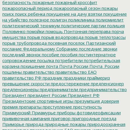
безопасность
пожарные
пожарный кроссфит
пожароопасный период
пожароопасный сезон
пожары
поиск
поиск ребенка
покушение на дачу взятки
покушение
на убийство
полезное
полигон
поликлиника
полиомиелит
политехнический техникум
политические партии
полиция
Половинко
помойки
помощь
Понтонная переправа
порча
имущества
порыв
порыв водопровода
порыв теплотрассы
порыв трубопровода
посевная
поселок Партизанский
послание Федеральному Собранию
последние звонки
последний звонок
пособие
пособия
постинтернатное
сопровождение
посылка
потребители
потребительская
корзина
похищение
почта
Почта России
Почта_России
пошлины
правительство
правительство ЕАО
правительство РФ
праздник
праздники
праймериз
превышение скорости
предостережение
предпенсионер
предпенсионеры
предприниматели
предпринимательство
Президент
президент России
Президент РФ
Президентские спортивные игры
презумпция доверия
премия
препараты
преступление
преступность
Приамурский
Приамурье
приборы фотовидеофиксации
прививочная кампания
приговор
пригородные поезда
Приморье
природа
природные пожары
природоохранная
прокуратура
присоединение ЕАО
пристав-исполнитель