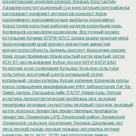
кондитерские изделия
конкурс
Конрад
Константин
Лазарев
конституционный суд
конституция
контрабанда
контрафакт
конфликт интересов
концерт
Корж
коронавирус
коронавирусные выплаты
коронаврус
Коростелев
короткая рабочая неделя
коррупция
корь
Косвинцев
космодром
космодром_Восточный
космос
котельная
Кочмар
КПРФ
КПСС
кража
кражи
красная икра
Краснодарский край
кредит
кредитная амнистия
кредитоспособность
Кремль
креозот
Крещение
кризис
Крик души
Криминал
Крым
крытый каток
крытый_каток
КСН
КТ-исследование
Кубок лосося
КУГИ
КУГИ ЕАО
Кудесник
кудо
кулинария
Кульдкр
Кульдур
культура
культурно досуговый центр
купальный сезон
купальный_сезон
купюры
Кураж
курение
Куренков
курсы
курсы повышения квалификации
КФХ
лаборатория
Лаг ба-
Омер
лагерь
Лагошина
лайк
ЛДПР
Левинталь
Легкая
атлетика
легкоатлетическая пробежка
лед
ледовая
переправа
ледовые скульптуры
ледовый городок
ледовый
каток
ледоход
лекарства
лекарственные препараты
лекарство
Ленинская ЦРБ
Ленинский район
Ленинское
Ленинское сельское поселение
Леонид Школьник
лес
леса
лесной пожар
лесные пожары
лесопилка
летние
каникулы
лето
лето_2026
лжетерроризм
лимон