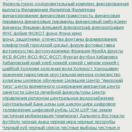
Физкультурно-оздоровительный комплекс
фиксированная
выплата
Филармония
Филиппов
Филиппова
финансирование
финансовая грамотность
финансовая
пирамида
финансовые пирамиды
финансовый омбудсмен
финансы
Фишман
флешмоб
флюорограф
флюорография
ФНС
фобия
ФОКОТ
фонд
Фонд кино
фонд_защитники_отечества
фонтаны
формирование
комфортной городской среды\
форум
фотовыставка
фотоискусство
фотохудожники
Франция
Фрейд
фрукты
ФСБ
ФСИН
ФСО
ФСС
ФССП
Фургал
футбол
Хабаровск
Хабаровский край
хлеб
хоккей
хоккей с мячом
хоккей с
шайбой
Холдоми
холодная вода
Холокост
Хорошавин
хранение наркотиков
хрустальная менора
хулиганство
хулиганы
целевое обучение
Целищев
Центр "Амурский
тигр"
центр временного содержания мигрантов
центр
занятости
Центр лечебной физкультуры
Центр
управления регионом
центральное водоснабжение
Центральный Банк
цены
цик
циклон
цирк
цифровое
телевидение
цифровой рубль
ЦСМ
ЦУР
Час земли
частичная мобилизация
Чемпионат Дальнего Востока по
футболу
черная дыра
черная икра
черные лесорубы
Черный куб
черный список
честные выборы
честные и