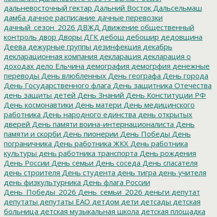
дальневосточный гектар
Дальний Восток
Дальсельмаш
дамба
дачное расписание
дачные перевозки
дачный_сезон_2026
ДВЖД
Движение общественный
контроль
двор
Дворы
ДГК
дебош
дебошир
дедовщина
Деева
дежурные группы
дезинфекция
декабрь
декларационная компания
декларация
декларация о
доходах
дело Ельчина
демография
демогрфия
денежные
переводы
День влюбленных
День географа
День города
День Государственного флага
День защитника Отечества
день защиты детей
День Знаний
День Конституции РФ
День космонавтики
День матери
День медицинского
работника
День народного единства
день открытых
дверей
День памяти воина-интернационалиста
День
памяти и скорби
День пионерии
День Победы
День
пограничника
День работника ЖКХ
День работника
культуры
день работника транспорта
День рождения
День России
День семьи
День соседа
День спасателя
день строителя
День студента
день тигра
день учителя
день физкультурника
День флага России
День_Победы_2026
День_семьи_2026
деньги
депутат
депутаты
депутаты ЕАО
детдом
дети
детсады
детская
больница
детская музыкальная школа
детская площадка