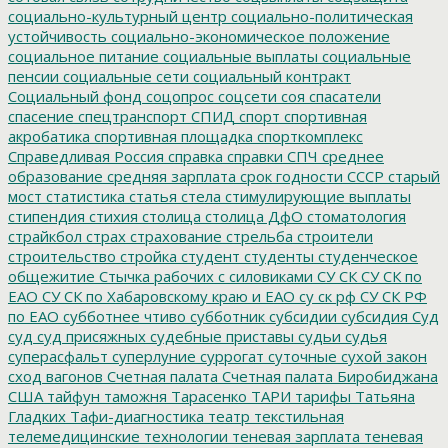
социально-культурный центр
социально-политическая
устойчивость
социально-экономическое положение
социальное питание
социальные выплаты
социальные
пенсии
социальные сети
социальный контракт
Социальный фонд
соцопрос
соцсети
соя
спасатели
спасение
спецтранспорт
СПИД
спорт
спортивная
акробатика
спортивная площадка
спорткомплекс
Справедливая Россия
справка
справки
СПЧ
среднее
образование
средняя зарплата
срок годности
СССР
старый
мост
статистика
статья
стела
стимулирующие выплаты
стипендия
стихия
столица
столица ДфО
стоматология
страйкбол
страх
страхование
стрельба
строители
строительство
стройка
студент
студенты
студенческое
общежитие
Стычка рабочих с силовиками
СУ СК
СУ СК по
ЕАО
СУ СК по Хабаровскому краю и ЕАО
су ск рф
СУ СК РФ
по ЕАО
субботнее чтиво
субботник
субсидии
субсидия
Суд
суд
суд присяжных
судебные приставы
судьи
судья
суперасфальт
суперлуние
суррогат
суточные
сухой закон
сход вагонов
Счетная палата
Счетная палата Биробиджана
США
тайфун
таможня
Тарасенко
ТАРИ
тарифы
Татьяна
Гладких
Тафи-диагностика
театр
текстильная
телемедицинские технологии
теневая зарплата
теневая