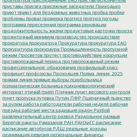
приставы
присяга
присяжные заседатели
Приходько
приют
приют для бездомных животных
пробка
пробки
проблемы
провал
проверка
прогноз
прогноз погоды
программа переселения
программа реновации
продолжительность жизни
продуктовые карточки
проезд
прожиточный минимум
производство
происшествие
прократура
прокуратруа
Прокуратура
прокуратура ЕАО
прокуратуура
прокураура
Промышленность
пропускной
режим
Просветов
протест
противодействие коррупции
противопожарный период
противопожарный режим
профессиональное_образование
профильный класс
профицит
профсоюзы
Проходцев
Пряма_линия_2025
прямая линия
прямые выборы
психбольница
психиатрическая больница
психоневрологический
интернат
птичий грипп
Птичник
пункт весового контроля
пункт пропуска
путевка
Путин
ПФР
Пшеничный
пьянство
за рулем
работа
работодатели
рабочая неделя
рабочая
поездка
рабочие места
радиация
радон
Разбой
развлекательный центр
развод
Раздольное
размыв
берегов
ракеты
Рамазанов
РАН
РАНХиГС
расписание
расписание автобусов
РДШ
реальные доходы
реанимация
ревизия
региональные финансы