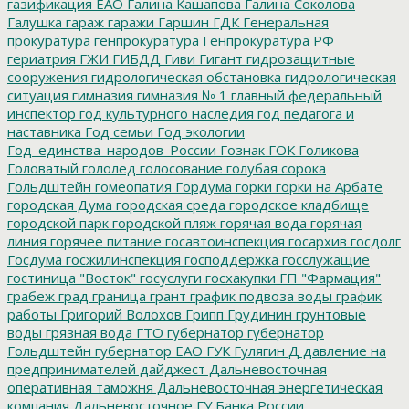
газификация ЕАО
Галина Кашапова
Галина Соколова
Галушка
гараж
гаражи
Гаршин
ГДК
Генеральная
прокуратура
генпрокуратура
Генпрокуратура РФ
гериатрия
ГЖИ
ГИБДД
Гиви
Гигант
гидрозащитные
сооружения
гидрологическая обстановка
гидрологическая
ситуация
гимназия
гимназия № 1
главный федеральный
инспектор
год культурного наследия
год педагога и
наставника
Год семьи
Год экологии
Год_единства_народов_России
Гознак
ГОК
Голикова
Головатый
гололед
голосование
голубая сорока
Гольдштейн
гомеопатия
Гордума
горки
горки на Арбате
городская Дума
городская среда
городское кладбище
городской парк
городской пляж
горячая вода
горячая
линия
горячее питание
госавтоинспекция
госархив
госдолг
Госдума
госжилинспекция
господдержка
госслужащие
гостиница "Восток"
госуслуги
госхакупки
ГП "Фармация"
грабеж
град
граница
грант
график подвоза воды
график
работы
Григорий Волохов
Грипп
Грудинин
грунтовые
воды
грязная вода
ГТО
губернатор
губернатор
Гольдштейн
губернатор ЕАО
ГУК
Гулягин
Д
давление на
предпринимателей
дайджест
Дальневосточная
оперативная таможня
Дальневосточная энергетическая
компания
Дальневосточное ГУ Банка России