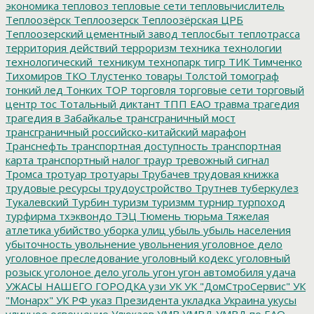
экономика
тепловоз
тепловые сети
тепловычислитель
Теплоозёрск
Теплоозерск
Теплоозёрская ЦРБ
Теплоозерский цементный завод
теплосбыт
теплотрасса
территория действий
терроризм
техника
технологии
технологический_техникум
технопарк
тигр
ТИК
Тимченко
Тихомиров
ТКО
Тлустенко
товары
Толстой
томограф
тонкий лед
Тонких
ТОР
торговля
торговые сети
торговый
центр
тос
Тотальный диктант
ТПП ЕАО
травма
трагедия
трагедия в Забайкалье
трансграничный мост
трансграничный российско-китайский марафон
Транснефть
транспортная доступность
транспортная
карта
транспортный налог
траур
тревожный сигнал
Тромса
тротуар
тротуары
Трубачев
трудовая книжка
трудовые ресурсы
трудоустройство
Трутнев
туберкулез
Тукалевский
Турбин
туризм
туризмм
турнир
турпоход
турфирма
тхэквондо
ТЭЦ
Тюмень
тюрьма
Тяжелая
атлетика
убийство
уборка улиц
убыль
убыль населения
убыточность
увольнение
увольнения
уголовное дело
уголовное преследование
уголовный кодекс
уголовный
розыск
уголоное дело
уголь
угон
угон автомобиля
удача
УЖАСЫ НАШЕГО ГОРОДКА
узи
УК
УК "ДомСтроСервис"
УК
"Монарх"
УК РФ
указ Президента
укладка
Украина
укусы
уличное освещение
Улюкаев
УМВ
УМВД
УМВД по ЕАО