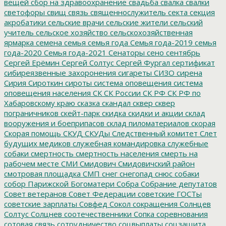
вещей
сбор на здравоохранение
свадьба
свалка
свалки
светофоры
свищ
связь
священнослужитель
секта
секция
акробатики
сельские врачи
сельские жители
сельский
учитель
сельское хозяйство
сельскохозяйственная
ярмарка
семена
семья
семья года
Семья года-2019
семья
года-2020
Семья года-2021
Сенаторы
сено
сентябрь
Сергей Ерёмин
Сергей Солтус
Сергей Фургал
сертификат
сибиреязвенные захоронения
сигареты
СИЗО
сирена
Сирия
Сироткин
сироты
система оповещения
система
оповещения населения
СК
СК России
СК РФ
СК РФ по
Хабаровскому краю
сказка
скандал
сквер
сквер
пограничников
скейт-парк
скидка
скидки и акции
склад
вооружения и боеприпасов
склад пиломатериалов
скорая
Скорая помощь
СКУД
СКУДы
Следственный комитет
Слет
будущих медиков
служебная командировка
служебные
собаки
смертность
смертность населения
смерть на
рабочем месте
СМИ
Смидович
Смидовичский район
смотровая площадка
СМП
снег
снегопад
снюс
собаки
собор Парижской Богоматери
Собра
Собрание депутатов
Совет ветеранов
Совет Федерации
советские ГОСТы
советские зарплаты
Совфед
Сокол
сокращения
Солнцев
Солтус
Солцнев
соотечественники
Сопка
соревнования
сотовая связь
сотрудничество
соцвыплаты
соцзащита