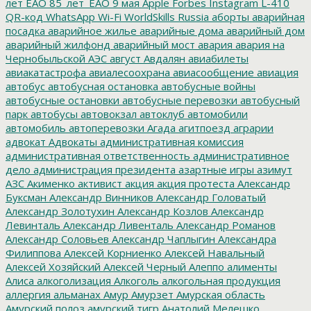
лет ЕАО
85_лет_ЕАО
9 мая
Apple
Forbes
Instagram
L-410
QR-код
WhatsApp
Wi-Fi
WorldSkills Russia
аборты
аварийная
посадка
аварийное жилье
аварийные дома
аварийный дом
аварийный жилфонд
аварийный мост
авария
авария на
Чернобыльской АЭС
август
Авдалян
авиабилеты
авиакатастрофа
авиалесоохрана
авиасообщение
авиация
автобус
автобусная остановка
автобусные войны
автобусные остановки
автобусные перевозки
автобусный
парк
автобусы
автовокзал
автоклуб
автомобили
автомобиль
автоперевозки
Агада
агитпоезд
аграрии
адвокат
Адвокаты
административная комиссия
административная ответственность
административное
дело
администрация президента
азартные игры
азимут
АЗС
Акименко
активист
акция
акция протеста
Александр
Буксман
Александр Винников
Александр Головатый
Александр Золотухин
Александр Козлов
Александр
Левинталь
Александр Ливенталь
Александр Романов
Александр Соловьев
Александр Чаплыгин
Александра
Филиппова
Алексей Корниенко
Алексей Навальный
Алексей Хозяйский
Алексей Черный
Алеппо
алименты
Алиса
алкоголизация
Алкоголь
алкогольная продукция
аллергия
альманах
Амур
Амурзет
Амурская область
Амурский полоз
амурский тигр
Анатолий Мелешко