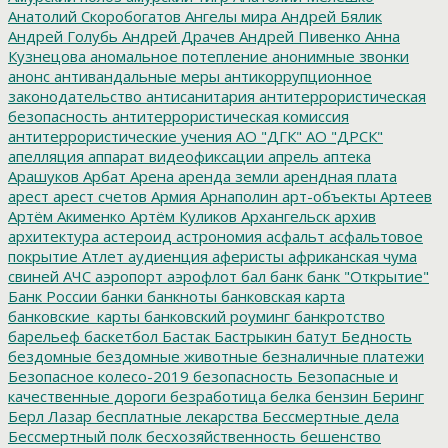
Анатолий Скоробогатов
Ангелы мира
Андрей Бялик
Андрей Голубь
Андрей Драчев
Андрей Пивенко
Анна
Кузнецова
аномальное потепление
анонимные звонки
анонс
антивандальные меры
антикоррупционное
законодательство
антисанитария
антитеррористическая
безопасность
антитеррористическая комиссия
антитеррористические учения
АО "ДГК"
АО "ДРСК"
апелляция
аппарат видеофиксации
апрель
аптека
Арашуков
Арбат
Арена
аренда земли
арендная плата
арест
арест счетов
Армия
Арнаполин
арт-объекты
Артеев
Артём Акименко
Артём Куликов
Архангельск
архив
архитектура
астероид
астрономия
асфальт
асфальтовое
покрытие
Атлет
аудиенция
аферисты
африканская чума
свиней
АЧС
аэропорт
аэрофлот
бал
банк
банк "Открытие"
Банк России
банки
банкноты
банковская карта
банковские_карты
банковский роуминг
банкротство
барельеф
баскетбол
Бастак
Бастрыкин
батут
Бедность
бездомные
бездомные животные
безналичные платежи
Безопасное колесо-2019
безопасность
Безопасные и
качественные дороги
безработица
белка
бензин
Беринг
Берл Лазар
бесплатные лекарства
Бессмертные дела
Бессмертный полк
бесхозяйственность
бешенство