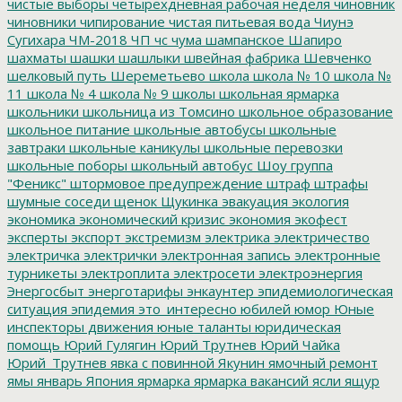
чистые выборы
четырехдневная рабочая неделя
чиновник
чиновники
чипирование
чистая питьевая вода
Чиунэ
Сугихара
ЧМ-2018
ЧП
чс
чума
шампанское
Шапиро
шахматы
шашки
шашлыки
швейная фабрика
Шевченко
шелковый путь
Шереметьево
школа
школа № 10
школа №
11
школа № 4
школа № 9
школы
школьная ярмарка
школьники
школьница из Томсино
школьное образование
школьное питание
школьные автобусы
школьные
завтраки
школьные каникулы
школьные перевозки
школьные поборы
школьный автобус
Шоу группа
"Феникс"
штормовое предупреждение
штраф
штрафы
шумные соседи
щенок
Щукинка
эвакуация
экология
экономика
экономический кризис
экономия
экофест
эксперты
экспорт
экстремизм
электрика
электричество
электричка
электрички
электронная запись
электронные
турникеты
электроплита
электросети
электроэнергия
Энергосбыт
энерготарифы
энкаунтер
эпидемиологическая
ситуация
эпидемия
это_интересно
юбилей
юмор
Юные
инспекторы движения
юные таланты
юридическая
помощь
Юрий Гулягин
Юрий Трутнев
Юрий Чайка
Юрий_Трутнев
явка с повинной
Якунин
ямочный ремонт
ямы
январь
Япония
ярмарка
ярмарка вакансий
ясли
ящур