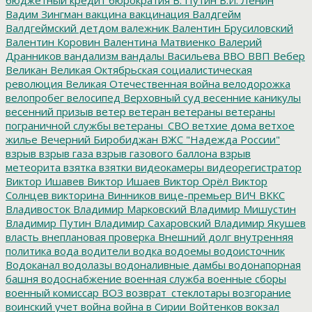
Вадим Зингман
вакцина
вакцинация
Валдгейм
Валдгеймский детдом
валежник
Валентин Брусиловский
Валентин Коровин
Валентина Матвиенко
Валерий
Дранников
вандализм
вандалы
Васильева
ВВО
ВВП
Вебер
Великан
Великая Октябрьская социалистическая
революция
Великая Отечественная война
велодорожка
велопробег
велосипед
Верховный суд
весенние каникулы
весенний призыв
ветер
ветеран
ветераны
ветераны
пограничной службы
ветераны_СВО
ветхие дома
ветхое
жилье
Вечерний Биробиджан
ВЖС "Надежда России"
взрыв
взрыв газа
взрыв газового баллона
взрыв
метеорита
взятка
взятки
видеокамеры
видеорегистратор
Виктор Ишавев
Виктор Ишаев
Виктор Орёл
Виктор
Солнцев
викторина
Винников
вице-премьер
ВИЧ
ВККС
Владивосток
Владимир Марковский
Владимир Мишустин
Владимир Путин
Владимир Сахаровский
Владимир Якушев
власть
внеплановая проверка
Внешний долг
внутренняя
политика
вода
водители
водка
водоемы
водоисточник
Водоканал
водолазы
водоналивные дамбы
водонапорная
башня
водоснабжение
военная служба
военные сборы
военный комиссар
ВОЗ
возврат_стеклотары
возгорание
воинский учет
война
война в Сирии
Войтенков
вокзал