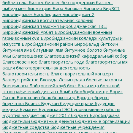
библиотека
бизнес
бизнес без поддержки
бизнес-
омбудсмен
биометрия
Бира
Биракан
Бирария
БирЗСТ
Биробидажан
Биробиджан
Биробиджан-2
Биробиджанская воспитательная колония
Биробиджанская таможня
Биробиджанская ТЭЦ
Биробиджанский Арбат
Биробиджанский военный
гарнизонный суд
Биробиджанский колледж культуры и
искусств
Биробиджанский район
Бирофельд
биткоин
битумная яма
битумная_яма
битумное болото
битумные
ямы
Благовещенск
Благовещенский кафедральный собор
Благословенное
благотворитель года
благотворительная
акция
благотворительная деятельность
благотворительность
благотворительный концерт
благоустройство
Блокада Ленинграда
боевые патроны
боеприпасы
Бойцовский клуб
бокс
больница
большой
этнографический диктант
бомба
бомбоубежище
Борис
Титов
Борохович
брак
браконьер
Бридер
брусит
брусчатка
Брянск
Будукан
будущие врачи
будущие
медики
Бумагин
Бурейская ГЭС
буровзрывные работы
Бурятия
Бюджет
бюджет 2017
бюджет Биробиджана
бюджетники
бюджетные деньги
бюджетные организации
бюджетные средства
бюджетные учреждения
бюджетный кредит
бюрократия
В. Путин
В.И. Ленин