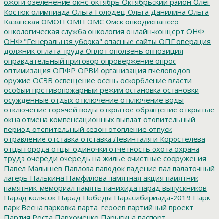
ожоги
озеленение
окно
октябрь
Октябрьский район
Олег
Костюк
олимпиада
Ольга Голодец
Ольга Данилина
Ольга
Казанская
ОМОН
ОМП
ОМС
Омск
онкодиспансер
онкологическая служба
онкология
онлайн-концерт
ОНФ
ОНФ "Генеральная уборка"
опасные сайты
ОПГ
операция
должник
оплата труда
Оплот
оползень
оппозиция
оправдательный приговор
опровержение
опрос
оптимизация
ОПФР
ОРВИ
организация пчеловодов
оружие
ОСВВ
освещение
осень
оскорбление власти
особый противопожарный режим
остановка
остановки
осужденные
отдых
отключение
отключение воды
отключение горячей воды
открытое обращение
открытые
окна
отмена компенсационных выплат
отопительный
период
отопительный сезон
отопление
отпуск
отравление
отставка
отставка Левинталя и Коростелёва
отцы города
отцы-одиночки
отчетность
охота
охрана
труда
очереди
очередь на жилье
очистные сооружения
Павел Малышев
Павлова
паводок
падение
пал
палаточный
лагерь
Палькина
Памфилова
памятная акция
памятник
памятник-мемориал
память
панихида
парад выпускников
Парад колясок
Парад Победы
Парасибириада-2019
Парк
парк Весна
парковка
парта_героев
партийный проект
Партия Роста
Пархоменко
Парыгина
паспорт