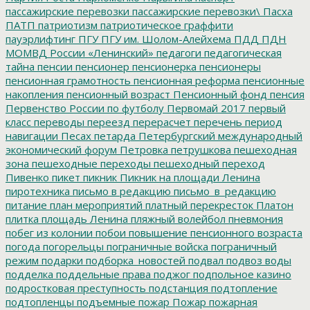
пассажирские перевозки
пассажирские перевозки\
Пасха
ПАТП
патриотизм
патриотическое граффити
пауэрлифтинг
ПГУ
ПГУ им. Шолом-Алейхема
ПДД
ПДН
МОМВД России «Ленинский»
педагоги
педагогическая
тайна
пенсии
пенсионер
пенсионерка
пенсионеры
пенсионная грамотность
пенсионная реформа
пенсионные
накопления
пенсионный возраст
Пенсионный фонд
пенсия
Первенство России по футболу
Первомай 2017
первый
класс
переводы
переезд
перерасчет
перечень
период
навигации
Песах
петарда
Петербургский международный
экономический форум
Петровка
петрушкова
пешеходная
зона
пешеходные переходы
пешеходный переход
Пивенко
пикет
пикник
Пикник на площади Ленина
пиротехника
письмо в редакцию
письмо_в_редакцию
питание
план мероприятий
платный перекресток
Платон
плитка
площадь Ленина
пляжный волейбол
пневмония
побег из колонии
побои
повышение пенсионного возраста
погода
погорельцы
пограничные войска
пограничный
режим
подарки
подборка_новостей
подвал
подвоз воды
подделка
поддельные права
поджог
подпольное казино
подростковая преступность
подстанция
подтопление
подтопленцы
подъемные
пожар
Пожар
пожарная