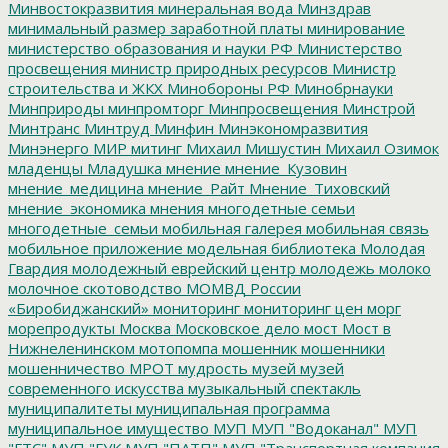
Минвостокразвития
минеральная вода
Минздрав
минимальный размер заработной платы
минирование
министерство образования и науки РФ
Министерство
просвещения
министр природных ресурсов
Министр
строительства и ЖКХ
Минобороны РФ
Минобрнауки
Минприроды
минпромторг
Минпросвещения
Минстрой
Минтранс
Минтруд
Минфин
Минэкономразвития
Минэнерго
МИР
митинг
Михаил Мишустин
Михаил Озимок
младенцы
Младушка
мнение
мнение_Кузовин
мнение_медицина
мнение_Райт
Мнение_Тиховский
мнение_экономика
мнения
многодетные семьи
многодетные_семьи
мобильная галерея
мобильная связь
мобильное приложение
модельная библиотека
Молодая
Гвардия
молодежный еврейский центр
молодежь
молоко
молочное скотоводство
МОМВД России
«Биробиджанский»
мониторинг
мониторинг цен
морг
морепродукты
Москва
Московское дело
мост
Мост в
Нижнеленинском
мотопомпа
мошенник
мошенники
мошенничество
МРОТ
мудрость
музей
музей
современного искусства
музыкальный спектакль
муниципалитеты
муниципальная программа
муниципальное имущество
МУП
МУП "Водоканал"
МУП
"ГТС"
МУП "ГУК
МУП "ПАТП"
МУП "Транспортная компания