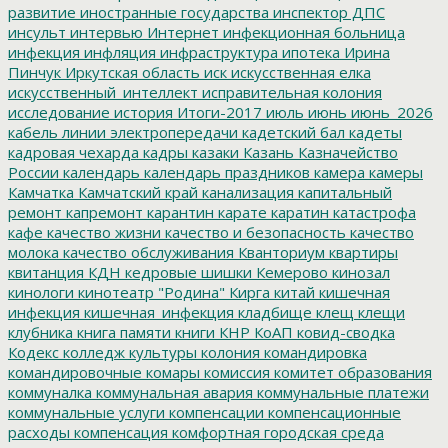
развитие
иностранные государства
инспектор ДПС
инсульт
интервью
Интернет
инфекционная больница
инфекция
инфляция
инфраструктура
ипотека
Ирина
Пинчук
Иркутская область
иск
искусственная елка
искусственный_интеллект
исправительная колония
исследование
история
Итоги-2017
июль
июнь
июнь_2026
кабель линии электропередачи
кадетский бал
кадеты
кадровая чехарда
кадры
казаки
Казань
Казначейство
России
календарь
календарь праздников
камера
камеры
Камчатка
Камчатский край
канализация
капитальный
ремонт
капремонт
карантин
карате
каратин
катастрофа
кафе
качество жизни
качество и безопасность
качество
молока
качество обслуживания
Кванториум
квартиры
квитанция
КДН
кедровые шишки
Кемерово
кинозал
кинологи
кинотеатр "Родина"
Кирга
китай
кишечная
инфекция
кишечная_инфекция
кладбище
клещ
клещи
клубника
книга памяти
книги
КНР
КоАП
ковид-сводка
Кодекс
колледж культуры
колония
командировка
командировочные
комары
комиссия
комитет образования
коммуналка
коммунальная авария
коммунальные платежи
коммунальные услуги
компенсации
компенсационные
расходы
компенсация
комфортная городская среда