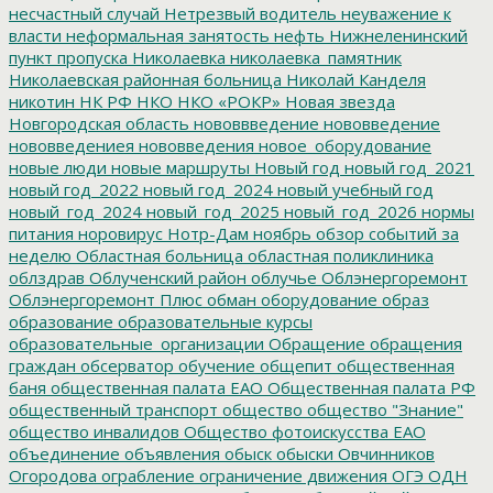
несчастный случай
Нетрезвый водитель
неуважение к
власти
неформальная занятость
нефть
Нижнеленинский
пункт пропуска
Николаевка
николаевка_памятник
Николаевская районная больница
Николай Канделя
никотин
НК РФ
НКО
НКО «РОКР»
Новая звезда
Новгородская область
нововвведение
нововведение
нововведениея
нововведения
новое_оборудование
новые люди
новые маршруты
Новый год
новый год_2021
новый год_2022
новый год_2024
новый учебный год
новый_год_2024
новый_год_2025
новый_год_2026
нормы
питания
норовирус
Нотр-Дам
ноябрь
обзор событий за
неделю
Областная больница
областная поликлиника
облздрав
Облученский район
облучье
Облэнергоремонт
Облэнергоремонт Плюс
обман
оборудование
образ
образование
образовательные курсы
образовательные_организации
Обращение
обращения
граждан
обсерватор
обучение
общепит
общественная
баня
общественная палата ЕАО
Общественная палата РФ
общественный транспорт
общество
общество "Знание"
общество инвалидов
Общество фотоискусства ЕАО
объединение
объявления
обыск
обыски
Овчинников
Огородова
ограбление
ограничение движения
ОГЭ
ОДН