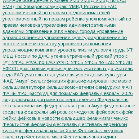
УМВД по Хабаровскому краю
УМВД России по ЕАО
уполномоченный по правам предпринимателей
уполномоченный по правам ребенка
уполномоченный по
правам человека
управление административными
зданиями
Управление ЖКХ мэрии города
управление
здравоохранения
управление культуры
управление по
опеке и попечительству
управляющая компания
управляющие компании
уровень жизни
условия труда
УТ
МВД России по ДФО
утечка
утраченный урожай
утро с
"@"
УФАС
УФАС по ЕАО
УФНС
УФСБ
УФСБ по ЕАО
УФСИН
УФССП
участковый
учения
учитель
учитель года
учитель
года ЕАО
учитель_года
учителя
учреждения культуры
ФАД "Амур"
фальсификация
фальсифицированное масло
фальшивая купюра
фальшивомонетчики
фанфурики
ФАП
ФАПы
ФАС
фастфуд для пожилых
февраль
февраль_2026
федеральная программа по переселению
Федеральная
сетевая компания
федеральная трасса Амур
федеральные
средства
федеральный розыск
Федотов
фейерверк
фейк
фейки
фейковые новости
фельдшер
феминизм
Феникс
Феоктистов
фермеры
фестиваль
фестиваль еврейской
культуры
фестиваль красок Холи
Фестиваль ледовых
скульптур
Фестиваль мяса
Фестиваль языка идиш