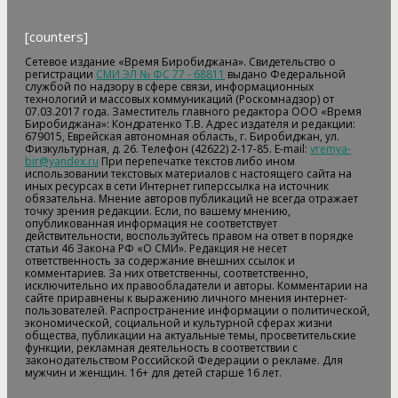
[counters]
Сетевое издание «Время Биробиджана». Свидетельство о
регистрации
СМИ ЭЛ № ФС 77 - 68811
выдано Федеральной
службой по надзору в сфере связи, информационных
технологий и массовых коммуникаций (Роскомнадзор) от
07.03.2017 года. Заместитель главного редактора ООО «Время
Биробиджана»: Кондратенко Т.В. Адрес издателя и редакции:
679015, Еврейская автономная область, г. Биробиджан, ул.
Физкультурная, д. 26. Телефон (42622) 2-17-85. E-mail:
vremya-
bir@yandex.ru
При перепечатке текстов либо ином
использовании текстовых материалов с настоящего сайта на
иных ресурсах в сети Интернет гиперссылка на источник
обязательна. Мнение авторов публикаций не всегда отражает
точку зрения редакции. Если, по вашему мнению,
опубликованная информация не соответствует
действительности, воспользуйтесь правом на ответ в порядке
статьи 46 Закона РФ «О СМИ». Редакция не несет
ответственность за содержание внешних ссылок и
комментариев. За них ответственны, соответственно,
исключительно их правообладатели и авторы. Комментарии на
сайте приравнены к выражению личного мнения интернет-
пользователей. Распространение информации о политической,
экономической, социальной и культурной сферах жизни
общества, публикации на актуальные темы, просветительские
функции, рекламная деятельность в соответствии с
законодательством Российской Федерации о рекламе. Для
мужчин и женщин. 16+ для детей старше 16 лет.