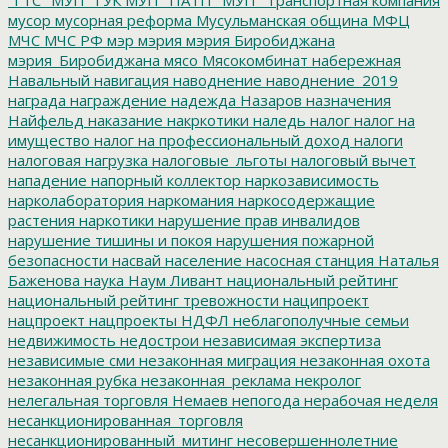
мусор
мусорная реформа
Мусульманская община
МФЦ
МЧС
МЧС РФ
мэр
мэрия
мэрия Биробиджана
мэрия_Биробиджана
мясо
Мясокомбинат
набережная
Навальный
навигация
наводнение
наводнение_2019
награда
награждение
надежда
Назаров
назначения
Найфельд
наказание
накркотики
наледь
налог
налог на
имущество
налог на профессиональный доход
налоги
налоговая нагрузка
налоговые_льготы
налоговый вычет
нападение
напорный коллектор
наркозависимость
нарколаборатория
наркомания
наркосодержащие
растения
наркотики
нарушение прав инвалидов
нарушение тишины и покоя
нарушения пожарной
безопасности
насвай
население
насосная станция
Наталья
Баженова
наука
Наум Ливант
национальный рейтинг
национальный рейтинг тревожности
наципроект
нацпроект
нацпроекты
НДФЛ
неблагополучные семьи
недвижимость
недострои
независимая экспертиза
независимые сми
незаконная миграция
незаконная охота
незаконная рубка
незаконная_реклама
некролог
нелегальная торговля
Немаев
непогода
нерабочая неделя
несанкционированная_торговля
несанкционированный_митинг
несовершеннолетние