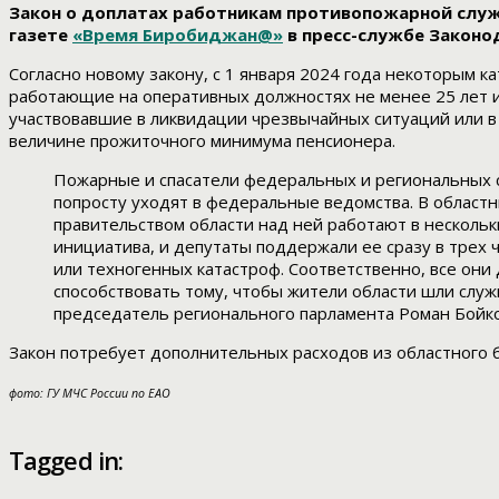
Закон о доплатах работникам противопожарной служ
газете
«Время Биробиджан@»
в пресс-службе Законо
Согласно новому закону, с 1 января 2024 года некоторым 
работающие на оперативных должностях не менее 25 лет и
участвовавшие в ликвидации чрезвычайных ситуаций или в
величине прожиточного минимума пенсионера.
Пожарные и спасатели федеральных и региональных 
попросту уходят в федеральные ведомства. В областн
правительством области над ней работают в нескольк
инициатива, и депутаты поддержали ее сразу в трех
или техногенных катастроф. Соответственно, все они
способствовать тому, чтобы жители области шли слу
председатель регионального парламента Роман Бойко
Закон потребует дополнительных расходов из областного б
фото: ГУ МЧС России по ЕАО
Tagged in: