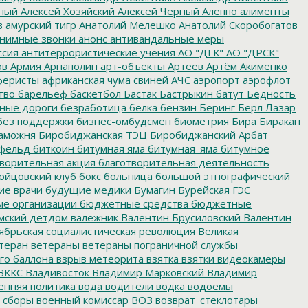
ный
Алексей Хозяйский
Алексей Черный
Алеппо
алименты
з
амурский тигр
Анатолий Мелешко
Анатолий Скоробогатов
нимные звонки
анонс
антивандальные меры
ссия
антитеррористические учения
АО "ДГК"
АО "ДРСК"
ов
Армия
Арнаполин
арт-объекты
Артеев
Артём Акименко
еристы
африканская чума свиней
АЧС
аэропорт
аэрофлот
тво
барельеф
баскетбол
Бастак
Бастрыкин
батут
Бедность
нные дороги
безработица
белка
бензин
Беринг
Берл Лазар
без поддержки
бизнес-омбудсмен
биометрия
Бира
Биракан
аможня
Биробиджанская ТЭЦ
Биробиджанский Арбат
фельд
биткоин
битумная яма
битумная_яма
битумное
ворительная акция
благотворительная деятельность
ойцовский клуб
бокс
больница
большой этнографический
е врачи
будущие медики
Бумагин
Бурейская ГЭС
е организации
бюджетные средства
бюджетные
мский детдом
валежник
Валентин Брусиловский
Валентин
ябрьская социалистическая революция
Великая
теран
ветераны
ветераны пограничной службы
го баллона
взрыв метеорита
взятка
взятки
видеокамеры
ВККС
Владивосток
Владимир Марковский
Владимир
енняя политика
вода
водители
водка
водоемы
 сборы
военный комиссар
ВОЗ
возврат_стеклотары