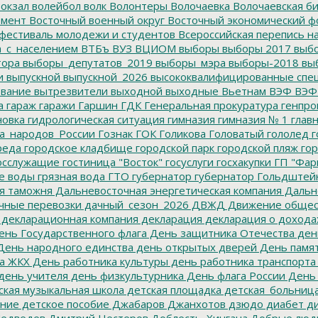
окзал
волейбол
волк
Волонтеры
Волочаевка
Волочаевская б
емент
Восточный военный округ
Восточный экономический ф
фестиваль молодежи и студентов
Всероссийская перепись н
а_с_населением
ВТБъ
ВУЗ
ВЦИОМ
выборы
выборы 2017
выбо
тора
выборы_депутатов_2019
выборы_мэра
выборы-2018
вы
и
выпускной
выпускной_2026
высококвалифицированные спе
вание
вытрезвители
выходной
выходные
Вьетнам
ВЭФ
ВЭФ
а
гараж
гаражи
Гаршин
ГДК
Генеральная прокуратура
генпро
новка
гидрологическая ситуация
гимназия
гимназия № 1
глав
а_народов_России
Гознак
ГОК
Голикова
Головатый
гололед
г
реда
городское кладбище
городской парк
городской пляж
гор
осслужащие
гостиница "Восток"
госуслуги
госхакупки
ГП "Фар
е воды
грязная вода
ГТО
губернатор
губернатор Гольдштей
я таможня
Дальневосточная энергетическая компания
Дальне
чные перевозки
дачный_сезон_2026
ДВЖД
Движение общес
декларационная компания
декларация
декларация о дохода
нь Государственного флага
День защитника Отечества
ден
ень народного единства
день открытых дверей
День памят
а ЖКХ
День работника культуры
день работника транспорта
день учителя
день физкультурника
День флага России
День
ская музыкальная школа
детская площадка
детская_больниц
ание
детское пособие
Джабаров
Джанхотов
дзюдо
диабет
ди
едведев
Дмитрий Нестеров
Доблесть_Хингана
Добрые люд