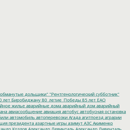
обманутые дольщики"
"Рентгенологический субботник"
0 лет Биробиджану
80_летие_Победы
85 лет ЕАО
йное жилье
аварийные дома
аварийный дом
аварийный
ана
авиасообщение
авиация
автобус
автобусная остановка
били
автомобиль
автоперевозки
Агада
агитпоезд
аграрии
ция президента
азартные игры
азимут
АЗС
Акименко
сандр Козлов
Александр Левинталь
Александр Ливенталь