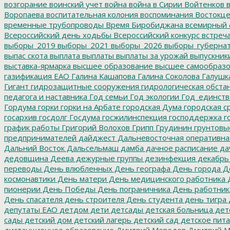
возгорание
воинский учет
война
война в Сирии
Войтенков
в
Воропаева
воспитательная колония
воспоминания
Востокц
временные трубопроводы
Время Биробиджана
всемирный 
Всероссийский день ходьбы
Всероссийский конкурс
встреч
выборы_2019
выборы_2021
выборы_2026
выборы_губерна
выпас скота
выплата
выплаты
выплаты за урожай
выпускник
выставка-ярмарка
высшее образование
высшее самообразо
газификация ЕАО
Галина Кашапова
Галина Соколова
Галушк
Гигант
гидрозащитные сооружения
гидрологическая обста
педагога и наставника
Год семьи
Год экологии
Год_единств
Гордума
горки
горки на Арбате
городская Дума
городская с
госархив
госдолг
Госдума
госжилинспекция
господдержка
г
график работы
Григорий Волохов
Грипп
Грудинин
грунтовы
предпринимателей
дайджест
Дальневосточная оперативна
Дальний Восток
Дальсельмаш
дамба
дачное расписание
да
дедовщина
Деева
дежурные группы
дезинфекция
декабрь
переводы
День влюбленных
День географа
День города
Де
космонавтики
День матери
День медицинского работника
Д
пионерии
День Победы
День пограничника
День работник
День спасателя
день строителя
День студента
день тигра
депутаты ЕАО
детдом
дети
детсады
детская больница
дет
сады
детский дом
детский лагерь
детский сад
детское пит
дистанционное образование
Дмитрий Меведев
Дмитрий М