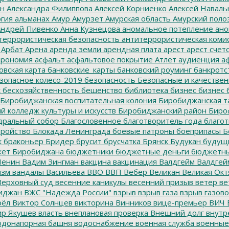
ин
Александра Филиппова
Алексей Корниенко
Алексей Наваль
гия
альманах
Амур
Амурзет
Амурская область
Амурский поло
ндрей Пивенко
Анна Кузнецова
аномальное потепление
ано
террористическая безопасность
антитеррористическая коми
Арбат
Арена
аренда земли
арендная плата
арест
арест счет
трономия
асфальт
асфальтовое покрытие
Атлет
аудиенция
аф
овская карта
банковские_карты
банковский роуминг
банкротс
зопасное колесо-2019
безопасность
Безопасные и качестве
к
бесхозяйственность
бешенство
библиотека
бизнес
бизнес 
Биробиджанская воспитательная колония
Биробиджанская т
 колледж культуры и искусств
Биробиджанский район
Биро
дральный собор
Благословенное
благотворитель года
благот
тройство
Блокада Ленинграда
боевые патроны
боеприпасы
Б
к
браконьер
Бридер
брусит
брусчатка
Брянск
Будукан
будущи
ет Биробиджана
бюджетники
бюджетные деньги
бюджетны
Ленин
Вадим Зингман
вакцина
вакцинация
Валдгейм
Валдгей
изм
вандалы
Васильева
ВВО
ВВП
Вебер
Великан
Великая Окт
ерховный суд
весенние каникулы
весенний призыв
ветер
ве
иджан
ВЖС "Надежда России"
взрыв
взрыв газа
взрыв газово
рёл
Виктор Солнцев
викторина
Винников
вице-премьер
ВИЧ
р Якушев
власть
внеплановая проверка
Внешний долг
внутр
донапорная башня
водоснабжение
военная служба
военные