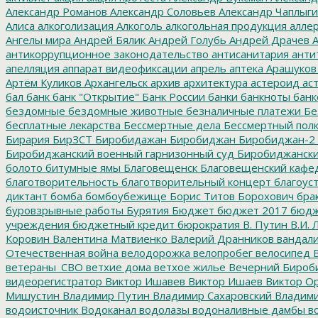
Александр Романов
Александр Соловьев
Александр Чаплыг
Алиса
алкоголизация
Алкоголь
алкогольная продукция
аллер
Ангелы мира
Андрей Бялик
Андрей Голубь
Андрей Драчев
А
антикоррупционное законодательство
антисанитария
анти
апелляция
аппарат видеофиксации
апрель
аптека
Арашуков
Артём Куликов
Архангельск
архив
архитектура
астероид
ас
бал
банк
банк "Открытие"
Банк России
банки
банкноты
банк
бездомные
бездомные животные
безналичные платежи
Бе
бесплатные лекарства
Бессмертные дела
Бессмертный пол
Бирария
БирЗСТ
Биробидажан
Биробиджан
Биробиджан-2
Биробиджанский военный гарнизонный суд
Биробиджанский
болото
битумные ямы
Благовещенск
Благовещенский кафе
благотворительность
благотворительный концерт
благоус
диктант
бомба
бомбоубежище
Борис Титов
Борохович
бра
буровзрывные работы
Бурятия
Бюджет
бюджет 2017
бюдж
учреждения
бюджетный кредит
бюрократия
В. Путин
В.И. 
Коровин
Валентина Матвиенко
Валерий Дранников
вандал
Отечественная война
велодорожка
велопробег
велосипед
В
ветераны_СВО
ветхие дома
ветхое жилье
Вечерний Бироб
видеорегистратор
Виктор Ишавев
Виктор Ишаев
Виктор О
Мишустин
Владимир Путин
Владимир Сахаровский
Владими
водоисточник
Водоканал
водолазы
водоналивные дамбы
во