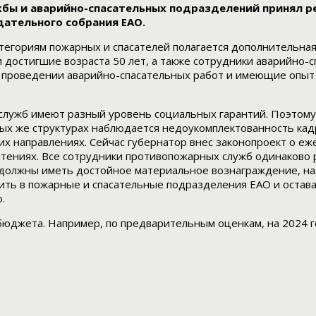
бы и аварийно-спасательных подразделений принял р
дательного собрания ЕАО.
категориям пожарных и спасателей полагается дополнительна
 достигшие возраста 50 лет, а также сотрудники аварийно-
 проведении аварийно-спасательных работ и имеющие опыт
служб имеют разный уровень социальных гарантий. Поэтому
ых же структурах наблюдается недоукомплектованность кадр
их направлениях. Сейчас губернатор внес законопроект о е
 чтениях. Все сотрудники противопожарных служб одинаково
 должны иметь достойное материальное вознаграждение, нах
жить в пожарные и спасательные подразделения ЕАО и остав
.
юджета. Например, по предварительным оценкам, на 2024 год