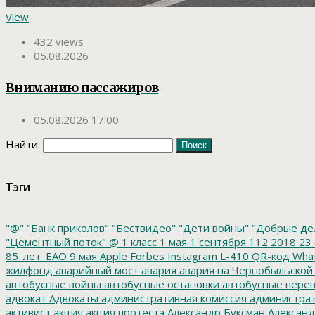
View
432 views
05.08.2026
Вниманию пассажиров
05.08.2026 17:00
Найти:
Тэги
"@"
"Банк приколов"
"Бествидео"
"Дети войны"
"Добрые де
"Цементный поток"
@
1 класс
1 мая
1 сентября
112
2018
23 
85_лет_ЕАО
9 мая
Apple
Forbes
Instagram
L-410
QR-код
Wha
жилфонд
аварийный мост
авария
авария на Чернобыльской
автобусные войны
автобусные остановки
автобусные перев
адвокат
Адвокаты
административная комиссия
администрат
активист
акция
акция протеста
Александр Буксман
Александ