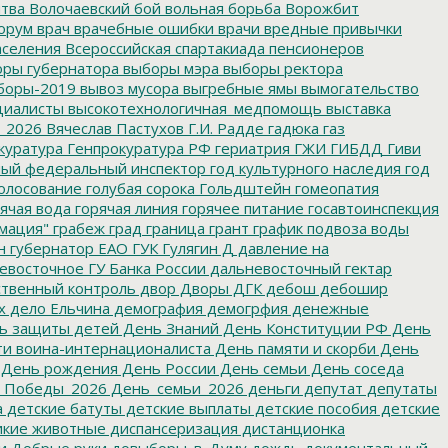
итва
Волочаевский бой
вольная борьба
Ворожбит
орум
врач
врачебные ошибки
врачи
вредные привычки
аселения
Всероссийская спартакиада пенсионеров
ры губернатора
выборы мэра
выборы ректора
боры-2019
вывоз мусора
выгребные ямы
вымогательство
циалисты
высокотехнологичная_медпомощь
выставка
_2026
Вячеслав Пастухов
Г.И. Радде
гадюка
газ
куратура
Генпрокуратура РФ
гериатрия
ГЖИ
ГИБДД
Гиви
ный федеральный инспектор
год культурного наследия
год
олосование
голубая сорока
Гольдштейн
гомеопатия
ячая вода
горячая линия
горячее питание
госавтоинспекция
мация"
грабеж
град
граница
грант
график подвоза воды
н
губернатор ЕАО
ГУК
Гулягин
Д
давление на
восточное ГУ Банка России
дальневосточный гектар
твенный контроль
двор
Дворы
ДГК
дебош
дебошир
х
дело Ельчина
демография
демогрфия
денежные
ь защиты детей
День Знаний
День Конституции РФ
День
и воина-интернационалиста
День памяти и скорби
День
День рождения
День России
День семьи
День соседа
_Победы_2026
День_семьи_2026
деньги
депутат
депутаты
а
детские батуты
детские выплаты
детские пособия
детские
кие животные
диспансеризация
дистанционка
и
Добрые руки
довыборы_в_Думу
дождь
документальный