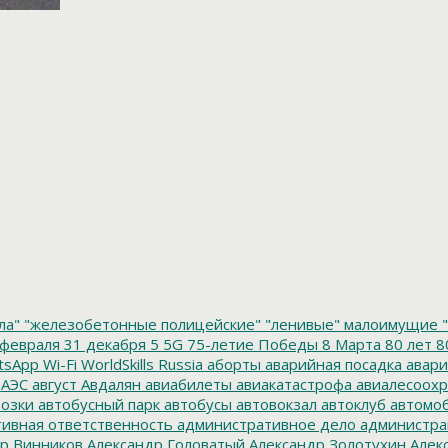
ла"
"железобетонные полицейские"
"ленивые" малоимущие
"
февраля
31 декабря
5
5G
75-летие Победы
8 Марта
80 лет
8
tsApp
Wi-Fi
WorldSkills Russia
аборты
аварийная посадка
авари
 АЭС
август
Авдалян
авиабилеты
авиакатастрофа
авиалесоохр
озки
автобусный парк
автобусы
автовокзал
автоклуб
автомо
ивная ответственность
административное дело
администра
р Винников
Александр Головатый
Александр Золотухин
Алек