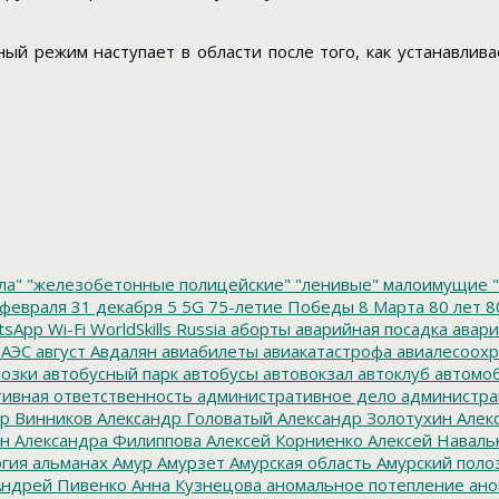
ый режим наступает в области после того, как устанавлива
ла"
"железобетонные полицейские"
"ленивые" малоимущие
"
февраля
31 декабря
5
5G
75-летие Победы
8 Марта
80 лет
8
tsApp
Wi-Fi
WorldSkills Russia
аборты
аварийная посадка
авари
 АЭС
август
Авдалян
авиабилеты
авиакатастрофа
авиалесоохр
озки
автобусный парк
автобусы
автовокзал
автоклуб
автомо
ивная ответственность
административное дело
администра
р Винников
Александр Головатый
Александр Золотухин
Алек
ин
Александра Филиппова
Алексей Корниенко
Алексей Наваль
гия
альманах
Амур
Амурзет
Амурская область
Амурский поло
ндрей Пивенко
Анна Кузнецова
аномальное потепление
ано