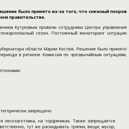
ешение было принято из-за того, что снежный покров
ном правительстве.
гением Кутуковым провели сотрудники Центра управления
л пожароопасный сезон. Постоянный мониторинг ситуации
 губернатора области Марии Костюк. Решение было принято
 периода в регионе Комиссия по чрезвычайным ситуациям,
втономии:
атегорически запрещено.
ся лесозаготовка, на торфяниках. Также запрещается
тветственно, тут же раскидывать тряпки, вещи, мусор,