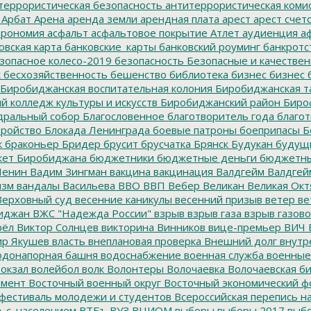
террористическая безопасность
антитеррористическая коми
Арбат
Арена
аренда земли
арендная плата
арест
арест счет
трономия
асфальт
асфальтовое покрытие
Атлет
аудиенция
аф
овская карта
банковские_карты
банковский роуминг
банкротс
зопасное колесо-2019
безопасность
Безопасные и качестве
к
бесхозяйственность
бешенство
библиотека
бизнес
бизнес 
Биробиджанская воспитательная колония
Биробиджанская т
 колледж культуры и искусств
Биробиджанский район
Биро
дральный собор
Благословенное
благотворитель года
благот
тройство
Блокада Ленинграда
боевые патроны
боеприпасы
Б
к
браконьер
Бридер
брусит
брусчатка
Брянск
Будукан
будущи
ет Биробиджана
бюджетники
бюджетные деньги
бюджетны
Ленин
Вадим Зингман
вакцина
вакцинация
Валдгейм
Валдгей
изм
вандалы
Васильева
ВВО
ВВП
Вебер
Великан
Великая Окт
ерховный суд
весенние каникулы
весенний призыв
ветер
ве
иджан
ВЖС "Надежда России"
взрыв
взрыв газа
взрыв газово
рёл
Виктор Солнцев
викторина
Винников
вице-премьер
ВИЧ
р Якушев
власть
внеплановая проверка
Внешний долг
внутр
донапорная башня
водоснабжение
военная служба
военные
окзал
волейбол
волк
Волонтеры
Волочаевка
Волочаевская б
емент
Восточный военный округ
Восточный экономический ф
фестиваль молодежи и студентов
Всероссийская перепись н
а_с_населением
ВТБъ
ВУЗ
ВЦИОМ
выборы
выборы 2017
выбо