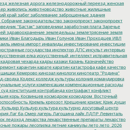
езд
железная дорога
железнодорожный переезд
женская
дер
живопись
животноводство
животные
жилищные
ий край
забег
заболевание
заброшенные здания
 Собрание
законодательство
законопреокт
законопроект
ведник "Бастак"
заповедники
заработная плата
Заречье
лей
здравоохранение
земледельцы
землетрясение
земля
ники
Иван Благодырь
Иван Голунов
Иван Проходцев
ИВЛ
аиль
имена
импорт
инвалиды
инвестирование
инвестиции
остранные государства
инспектор ДПС
инсульт
интервью
кусственная елка
искусственный_интеллект
исправительная
кадровая чехарда
кадры
казаки
Казань
Казначейство
ремонт
карантин
карате
каратин
катастрофа
кафе
качество
 шишки
Кемерово
кинозал
кинологи
кинотеатр "Родина"
д-сводка
Кодекс
колледж культуры
колония
командировка
унальные услуги
компенсации
компенсационные расходы
 суд
конституция
контрабанда
контрафакт
конфликт
пция
корь
Косвинцев
космодром
космодром_Восточный
оспособность
Кремль
креозот
Крещение
кризис
Крик души
я
Кульдкр
Кульдур
культура
культурно досуговый центр
ория
Лаг ба-Омер
лагерь
Лагошина
лайк
ЛДПР
Левинталь
ок
ледоход
лекарства
лекарственные препараты
лекарство
сные пожары
лесопилка
летние каникулы
лето
лето_2026