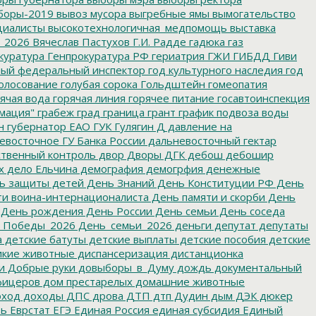
боры-2019
вывоз мусора
выгребные ямы
вымогательство
циалисты
высокотехнологичная_медпомощь
выставка
_2026
Вячеслав Пастухов
Г.И. Радде
гадюка
газ
куратура
Генпрокуратура РФ
гериатрия
ГЖИ
ГИБДД
Гиви
ный федеральный инспектор
год культурного наследия
год
олосование
голубая сорока
Гольдштейн
гомеопатия
ячая вода
горячая линия
горячее питание
госавтоинспекция
мация"
грабеж
град
граница
грант
график подвоза воды
н
губернатор ЕАО
ГУК
Гулягин
Д
давление на
восточное ГУ Банка России
дальневосточный гектар
твенный контроль
двор
Дворы
ДГК
дебош
дебошир
х
дело Ельчина
демография
демогрфия
денежные
ь защиты детей
День Знаний
День Конституции РФ
День
и воина-интернационалиста
День памяти и скорби
День
День рождения
День России
День семьи
День соседа
_Победы_2026
День_семьи_2026
деньги
депутат
депутаты
а
детские батуты
детские выплаты
детские пособия
детские
кие животные
диспансеризация
дистанционка
и
Добрые руки
довыборы_в_Думу
дождь
документальный
фицеров
дом престарелых
домашние животные
ход
доходы
ДПС
дрова
ДТП
дтп
Дудин
дым
ДЭК
дюкер
ть
Еврстат
ЕГЭ
Единая Россия
единая субсидия
Единый