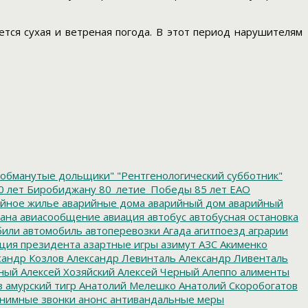
ется сухая и ветреная погода. В этот период нарушителям
обманутые дольщики"
"Рентгенологический субботник"
0 лет Биробиджану
80_летие_Победы
85 лет ЕАО
йное жилье
аварийные дома
аварийный дом
аварийный
ана
авиасообщение
авиация
автобус
автобусная остановка
били
автомобиль
автоперевозки
Агада
агитпоезд
аграрии
ция президента
азартные игры
азимут
АЗС
Акименко
сандр Козлов
Александр Левинталь
Александр Ливенталь
ный
Алексей Хозяйский
Алексей Черный
Алеппо
алименты
з
амурский тигр
Анатолий Мелешко
Анатолий Скоробогатов
нимные звонки
анонс
антивандальные меры