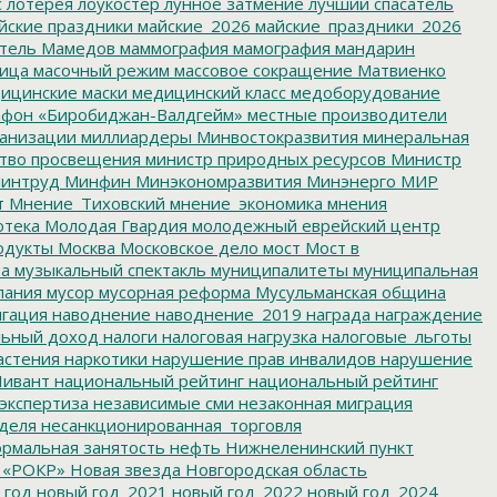
с
лотерея
лоукостер
лунное затмение
лучший спасатель
йские праздники
майские_2026
майские_праздники_2026
тель
Мамедов
маммография
мамография
мандарин
ица
масочный режим
массовое сокращение
Матвиенко
ицинские маски
медицинский класс
медоборудование
фон «Биробиджан-Валдгейм»
местные производители
анизации
миллиардеры
Минвостокразвития
минеральная
тво просвещения
министр природных ресурсов
Министр
интруд
Минфин
Минэкономразвития
Минэнерго
МИР
т
Мнение_Тиховский
мнение_экономика
мнения
отека
Молодая Гвардия
молодежный еврейский центр
одукты
Москва
Московское дело
мост
Мост в
ва
музыкальный спектакль
муниципалитеты
муниципальная
пания
мусор
мусорная реформа
Мусульманская община
гация
наводнение
наводнение_2019
награда
награждение
льный доход
налоги
налоговая нагрузка
налоговые_льготы
астения
наркотики
нарушение прав инвалидов
нарушение
ивант
национальный рейтинг
национальный рейтинг
экспертиза
независимые сми
незаконная миграция
деля
несанкционированная_торговля
рмальная занятость
нефть
Нижнеленинский пункт
 «РОКР»
Новая звезда
Новгородская область
 год
новый год_2021
новый год_2022
новый год_2024