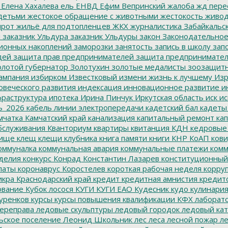
Елена Хахалева
ель
ЕНВД
Ефим Вепринский
жалоба
жд пере
детьми
жестокое обращение с животными
жестокость
живо
ирот
жильё для подтопленцев
ЖКХ
журналистика
Забайкальск
м
заказник Ульдура
заказник Ульдуры
закон
Законодательное
ионных накоплений
заморозки
занятость
запись в школу
запо
дей
защита прав предпринимателей
защита предпринимате
лотой губернатор
Золотухин
золотые медалисты
зоозащит
ампания
избирком
Известковый
измени жизнь к лучшему
Изр
овеческого развития
индексация
инновационное развитие
ин
раструктура
ипотека
Ирина Пинчук
Иркутская область
иск
ис
ь_2026
кабель линии электропередачи
кадетский бал
кадеты
мчатка
Камчатский край
канализация
капитальный ремонт
кап
бслуживания
Кванториум
квартиры
квитанция
КДН
кедровые
ище
клещ
клещи
клубника
книга памяти
книги
КНР
КоАП
кови
оммуналка
коммунальная авария
коммунальные платежи
комм
делия
конкурс
Конрад
Константин Лазарев
конституционный
латы
коронаврус
Коростелев
короткая рабочая неделя
корру
икра
Краснодарский край
кредит
кредитная амнистия
кредит
ование
Кубок лосося
КУГИ
КУГИ ЕАО
Кудесник
кудо
кулинари
уренков
курсы
курсы повышения квалификации
КФХ
лаборат
ереправа
ледовые скульптуры
ледовый городок
ледовый кат
ьское поселение
Леонид Школьник
лес
леса
лесной пожар
ле