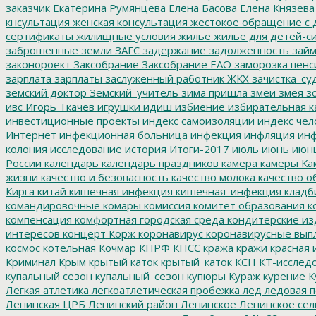
заказчик
Екатерина Румянцева
Елена Басова
Елена Князева
кнсультация
женская консультация
жестокое обращение с 
сертификаты
жилищные условия
жилье
жилье для детей-с
заброшенные земли
ЗАГС
задержание
задолженность
зай
законороект
Заксобрание
Заксобрание ЕАО
заморозка пенс
зарплата
зарплаты
заслуженный работник ЖКХ
зачистка_су
земский доктор
Земский_учитель
зима пришла
змеи
змея
зо
ивс
Игорь Ткачев
игрушки
идиш
избиение
избирательная к
инвестиционные проекты
индекс самоизоляции
индекс чел
Интернет
инфекционная больница
инфекция
инфляция
инф
колония
исследование
история
Итоги-2017
июль
июнь
июн
России
календарь
календарь праздников
камера
камеры
Ка
жизни
качество и безопасность
качество молока
качество о
Кирга
китай
кишечная инфекция
кишечная_инфекция
кладб
командировочные
комары
комиссия
комитет образования
к
компенсация
комфортная городская среда
кондитерские из
интересов
концерт
Корж
коронавирус
коронавирусные вып
космос
котельная
Кочмар
КПРФ
КПСС
кража
кражи
красная 
Криминал
Крым
крытый каток
крытый_каток
КСН
КТ-исслед
купальный сезон
купальный_сезон
купюры
Кураж
курение
К
Легкая атлетика
легкоатлетическая пробежка
лед
ледовая п
Ленинская ЦРБ
Ленинский район
Ленинское
Ленинское сел