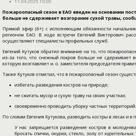
11.04.2025 10:00
Пожароопасный сезон в ЕАО введен на основании пос
больше не сдерживает возгорание сухой травы, соо
Прямой эфир (6+) с исполняющим обязанности начальник
регионом ЕАО. В ходе встречи Евгений Викторович расс
осуществляют специалисты профильных служб.
Евгений Кутуков обратил внимание на то, что пожароопас
из-за того, что снежный покров больше не сдерживает в
которую возглавляет и. о. заместителя председателя прав
Также Кутуков отметил, что в пожароопасный сезон сущест
избегать разведения костров на природе;
не сжигать мусор и сухую траву на своих участках;
своевременно проводить уборку частных территорий.
По словам Евгения Кутукова, разводить костры в лесах и 
У нас запрещается разведение костров в молодняках
бросать спички, окурки, стекло, золу от курительных