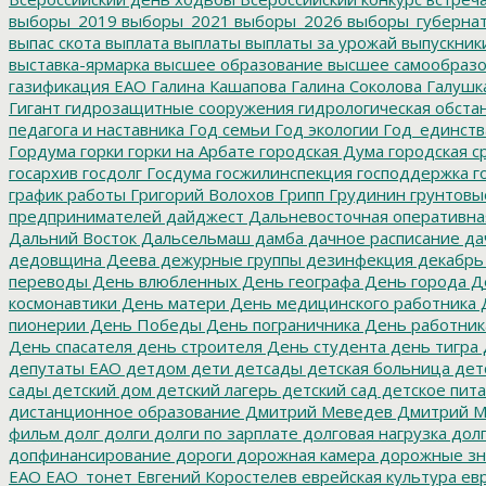
выборы_2019
выборы_2021
выборы_2026
выборы_губерна
выпас скота
выплата
выплаты
выплаты за урожай
выпускник
выставка-ярмарка
высшее образование
высшее самообразо
газификация ЕАО
Галина Кашапова
Галина Соколова
Галушк
Гигант
гидрозащитные сооружения
гидрологическая обста
педагога и наставника
Год семьи
Год экологии
Год_единств
Гордума
горки
горки на Арбате
городская Дума
городская с
госархив
госдолг
Госдума
госжилинспекция
господдержка
г
график работы
Григорий Волохов
Грипп
Грудинин
грунтовы
предпринимателей
дайджест
Дальневосточная оперативна
Дальний Восток
Дальсельмаш
дамба
дачное расписание
да
дедовщина
Деева
дежурные группы
дезинфекция
декабрь
переводы
День влюбленных
День географа
День города
Де
космонавтики
День матери
День медицинского работника
Д
пионерии
День Победы
День пограничника
День работник
День спасателя
день строителя
День студента
день тигра
депутаты ЕАО
детдом
дети
детсады
детская больница
дет
сады
детский дом
детский лагерь
детский сад
детское пит
дистанционное образование
Дмитрий Меведев
Дмитрий М
фильм
долг
долги
долги по зарплате
долговая нагрузка
долг
допфинансирование
дороги
дорожная камера
дорожные зн
ЕАО
ЕАО_тонет
Евгений Коростелев
еврейская культура
евр