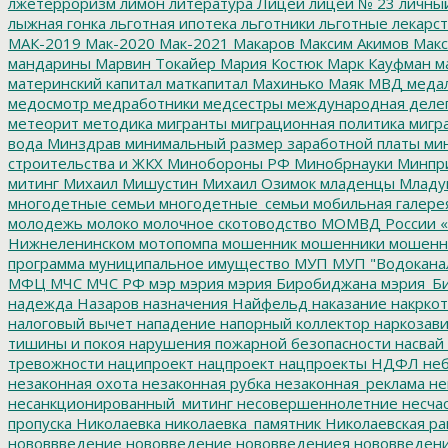
лжетерроризм
лимон
литература
Лицей
лицей № 23
личны
лыжная гонка
льготная ипотека
льготники
льготные лекарст
МАК-2019
Мак-2020
Мак-2021
Макаров
Максим Акимов
Макс
мандарины
Марвин Токайер
Мария Костюк
Марк Кауфман
ма
материнский капитал
маткапитал
Махинько
Маяк
МВД
меда
медосмотр
медработники
медсестры
международная деле
метеорит
методика
мигранты
миграционная политика
мигра
вода
Минздрав
минимальный размер заработной платы
мин
строительства и ЖКХ
Минобороны РФ
Минобрнауки
Минпр
митинг
Михаил Мишустин
Михаил Озимок
младенцы
Младу
многодетные семьи
многодетные_семьи
мобильная галере
молодежь
молоко
молочное скотоводство
МОМВД России «
Нижнеленинском
мотопомпа
мошенник
мошенники
мошенн
программа
муниципальное имущество
МУП
МУП "Водокана
МФЦ
МЧС
МЧС РФ
мэр
мэрия
мэрия Биробиджана
мэрия_Б
надежда
Назаров
назначения
Найфельд
наказание
накркот
налоговый вычет
нападение
напорный коллектор
наркозави
тишины и покоя
нарушения пожарной безопасности
насвай
тревожности
наципроект
нацпроект
нацпроекты
НДФЛ
неб
незаконная охота
незаконная рубка
незаконная_реклама
не
несанкционированный_митинг
несовершеннолетние
несчас
пропуска
Николаевка
николаевка_памятник
Николаевская ра
нововвведение
нововведение
нововведениея
нововведен