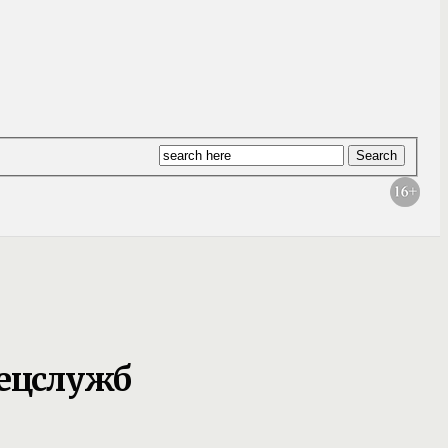
пецслужб