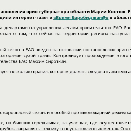
тановления врио губернатора области Марии Костюк. Р
бщили интернет-газете
«Время Биробиджан@»
в област
а департамента управления лесами правительства ЕАО Ев
казал о том, что сейчас на территории региона наступи
ный сезон в ЕАО введен на основании постановления врио
озгорание сухой травы. Контролирует прохождение этого
ительства ЕАО Максим Сироткин.
вует несколько правил, которым должны следовать жители а
в пожароопасный сезон, и в особый противопожарный режим к
, на бывших горельниках, на участках, где осуществляет
 трубок, заправлять технику в неустановленных местах. Соо