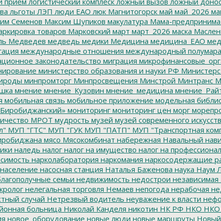
й прием
логистический комплеск
ложный вызов
ложный доно
ва
льготы
ЛЭП
люди ЕАО
люк
Магнитогорск
май
май_2026
ма
им Семенов
Максим Шупиков
макулатура
Мама-предпринима
ркировка товаров
Марковский
март
март_2026
маска
Маслен
ль
Медведев
медведь
медики
Медицина
медицина_ЕАО
мед
гация
международные отношения
международный полумара
ционное законодательство
миграция
микрофинансовые_орг
ирование
министерство образования и науки РФ
Министерс
ироды
минпромторг
Минпросвещения
Минстрой
Минтранс
М
шка
мнение
мнение_Кузовин
мнение_медицина
мнение_Рай
я
мобильная связь
мобильное приложение
модельная библи
Биробиджанский»
мониторинг
мониторинг цен
морг
морепр
ичество
МРОТ
мудрость
музей
музей современного искусст
л"
МУП "ГТС"
МУП "ГУК
МУП "ПАТП"
МУП "Транспортная ком
иробиджана
мясо
Мясокомбинат
набережная
Навальный
нави
ики
наледь
налог
налог на имущество
налог на профессиона
симость
нарколаборатория
наркомания
наркосодержащие р
население
насосная станция
Наталья Баженова
наука
Наум Л
лагополучные семьи
недвижимость
недострои
независимая 
кролог
нелегальная торговля
Немаев
непогода
нерабочая не
тный случай
Нетрезвый водитель
неуважение к власти
нефо
йонная больница
Николай Канделя
никотин
НК РФ
НКО
НКО
ия
новое_оборудование
новые люди
новые маршруты
Новый