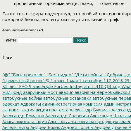
пропитанные горючими веществами, — отметил он.
Также гость эфира подчеркнул, что особый противопожарн
пожарной безопасности грозит внушительный штраф.
фото: правительство ЕАО
Найти:
Тэги
"@"
"Банк приколов"
"Бествидео"
"Дети войны"
"Добрые де
"Цементный поток"
@
1 класс
1 мая
1 сентября
112
2018
23 
85_лет_ЕАО
9 мая
Apple
Forbes
Instagram
L-410
QR-код
Wha
жилфонд
аварийный мост
авария
авария на Чернобыльской
автобусные войны
автобусные остановки
автобусные перев
адвокат
Адвокаты
административная комиссия
администрат
активист
акция
акция протеста
Александр Буксман
Александ
Александр Романов
Александр Соловьев
Александр Чаплыг
Алиса
алкоголизация
Алкоголь
алкогольная продукция
аллер
Ангелы мира
Андрей Бялик
Андрей Голубь
Андрей Драчев
А