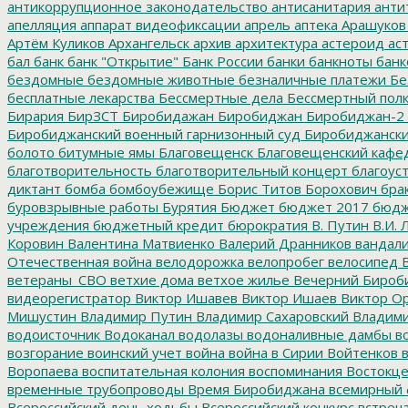
антикоррупционное законодательство
антисанитария
анти
апелляция
аппарат видеофиксации
апрель
аптека
Арашуков
Артём Куликов
Архангельск
архив
архитектура
астероид
ас
бал
банк
банк "Открытие"
Банк России
банки
банкноты
банк
бездомные
бездомные животные
безналичные платежи
Бе
бесплатные лекарства
Бессмертные дела
Бессмертный пол
Бирария
БирЗСТ
Биробидажан
Биробиджан
Биробиджан-2
Биробиджанский военный гарнизонный суд
Биробиджанский
болото
битумные ямы
Благовещенск
Благовещенский кафе
благотворительность
благотворительный концерт
благоус
диктант
бомба
бомбоубежище
Борис Титов
Борохович
бра
буровзрывные работы
Бурятия
Бюджет
бюджет 2017
бюдж
учреждения
бюджетный кредит
бюрократия
В. Путин
В.И. 
Коровин
Валентина Матвиенко
Валерий Дранников
вандал
Отечественная война
велодорожка
велопробег
велосипед
В
ветераны_СВО
ветхие дома
ветхое жилье
Вечерний Бироб
видеорегистратор
Виктор Ишавев
Виктор Ишаев
Виктор О
Мишустин
Владимир Путин
Владимир Сахаровский
Владими
водоисточник
Водоканал
водолазы
водоналивные дамбы
во
возгорание
воинский учет
война
война в Сирии
Войтенков
в
Воропаева
воспитательная колония
воспоминания
Востокц
временные трубопроводы
Время Биробиджана
всемирный 
Всероссийский день ходьбы
Всероссийский конкурс
встреч