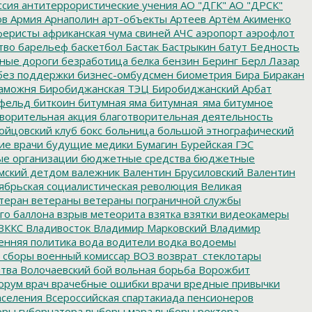
ссия
антитеррористические учения
АО "ДГК"
АО "ДРСК"
ов
Армия
Арнаполин
арт-объекты
Артеев
Артём Акименко
еристы
африканская чума свиней
АЧС
аэропорт
аэрофлот
тво
барельеф
баскетбол
Бастак
Бастрыкин
батут
Бедность
нные дороги
безработица
белка
бензин
Беринг
Берл Лазар
без поддержки
бизнес-омбудсмен
биометрия
Бира
Биракан
аможня
Биробиджанская ТЭЦ
Биробиджанский Арбат
фельд
биткоин
битумная яма
битумная_яма
битумное
ворительная акция
благотворительная деятельность
ойцовский клуб
бокс
больница
большой этнографический
е врачи
будущие медики
Бумагин
Бурейская ГЭС
е организации
бюджетные средства
бюджетные
мский детдом
валежник
Валентин Брусиловский
Валентин
ябрьская социалистическая революция
Великая
теран
ветераны
ветераны пограничной службы
го баллона
взрыв метеорита
взятка
взятки
видеокамеры
ВККС
Владивосток
Владимир Марковский
Владимир
енняя политика
вода
водители
водка
водоемы
 сборы
военный комиссар
ВОЗ
возврат_стеклотары
итва
Волочаевский бой
вольная борьба
Ворожбит
орум
врач
врачебные ошибки
врачи
вредные привычки
аселения
Всероссийская спартакиада пенсионеров
ры губернатора
выборы мэра
выборы ректора