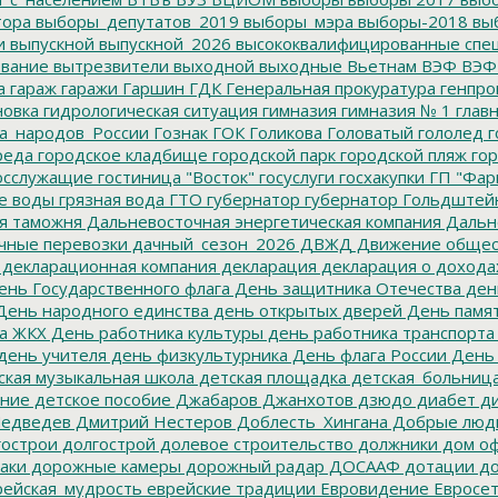
тора
выборы_депутатов_2019
выборы_мэра
выборы-2018
вы
и
выпускной
выпускной_2026
высококвалифицированные спе
вание
вытрезвители
выходной
выходные
Вьетнам
ВЭФ
ВЭФ
а
гараж
гаражи
Гаршин
ГДК
Генеральная прокуратура
генпро
новка
гидрологическая ситуация
гимназия
гимназия № 1
глав
а_народов_России
Гознак
ГОК
Голикова
Головатый
гололед
г
реда
городское кладбище
городской парк
городской пляж
гор
осслужащие
гостиница "Восток"
госуслуги
госхакупки
ГП "Фар
е воды
грязная вода
ГТО
губернатор
губернатор Гольдштей
я таможня
Дальневосточная энергетическая компания
Дальне
чные перевозки
дачный_сезон_2026
ДВЖД
Движение общес
декларационная компания
декларация
декларация о дохода
нь Государственного флага
День защитника Отечества
ден
ень народного единства
день открытых дверей
День памят
а ЖКХ
День работника культуры
день работника транспорта
день учителя
день физкультурника
День флага России
День
ская музыкальная школа
детская площадка
детская_больниц
ание
детское пособие
Джабаров
Джанхотов
дзюдо
диабет
ди
едведев
Дмитрий Нестеров
Доблесть_Хингана
Добрые люд
острои
долгострой
долевое строительство
должники
дом о
аки
дорожные камеры
дорожный радар
ДОСААФ
дотации
до
ейская_мудрость
еврейские традиции
Евровидение
Евросе