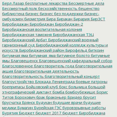
Берл Лазар
бесплатные лекарства
Бессмертные дела
Бессмертный полк
бесхозяйственность
бешенство
библиотека
бизнес
бизнес без поддержки
бизнес-
омбудсмен
биометрия
Бира
Биракан
Бирария
БирЗСТ
Биробидажан
Биробиджан
Биробиджан-2
Биробиджанская воспитательная колония
Биробиджанская таможня
Биробиджанская ТЭЦ
Биробиджанский Арбат
Биробиджанский военный
гарнизонный суд
Биробиджанский колледж культуры и
искусств
Биробиджанский район
Бирофельд
биткоин
битумная яма
битумная_яма
битумное болото
битумные
ямы
Благовещенск
Благовещенский кафедральный собор
Благословенное
благотворитель года
благотворительная
акция
благотворительная деятельность
благотворительность
благотворительный концерт
благоустройство
Блокада Ленинграда
боевые патроны
боеприпасы
Бойцовский клуб
бокс
больница
большой
этнографический диктант
бомба
бомбоубежище
Борис
Титов
Борохович
брак
браконьер
Бридер
брусит
брусчатка
Брянск
Будукан
будущие врачи
будущие
медики
Бумагин
Бурейская ГЭС
буровзрывные работы
Бурятия
Бюджет
бюджет 2017
бюджет Биробиджана