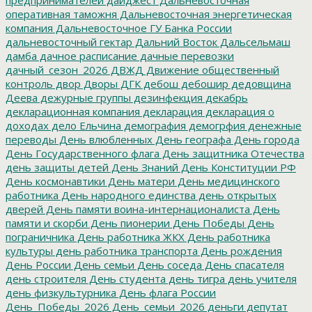
оперативная таможня
Дальневосточная энергетическая
компания
Дальневосточное ГУ Банка России
дальневосточный гектар
Дальний Восток
Дальсельмаш
дамба
дачное расписание
дачные перевозки
дачный_сезон_2026
ДВЖД
Движение общественный
контроль
двор
Дворы
ДГК
дебош
дебошир
дедовщина
Деева
дежурные группы
дезинфекция
декабрь
декларационная компания
декларация
декларация о
доходах
дело Ельчина
демография
демогрфия
денежные
переводы
День влюбленных
День географа
День города
День Государственного флага
День защитника Отечества
день защиты детей
День Знаний
День Конституции РФ
День космонавтики
День матери
День медицинского
работника
День народного единства
день открытых
дверей
День памяти воина-интернационалиста
День
памяти и скорби
День пионерии
День Победы
День
пограничника
День работника ЖКХ
День работника
культуры
день работника транспорта
День рождения
День России
День семьи
День соседа
День спасателя
день строителя
День студента
день тигра
день учителя
день физкультурника
День флага России
День_Победы_2026
День_семьи_2026
деньги
депутат