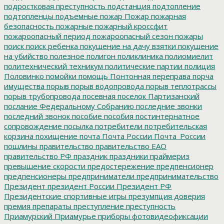
подростковая преступность
подстанция
подтопление
подтопленцы
подъемные
пожар
Пожар
пожарная
безопасность
пожарные
пожарный кроссфит
пожароопасный период
пожароопасный сезон
пожары
поиск
поиск ребенка
покушение на дачу взятки
покушение
на убийство
полезное
полигон
поликлиника
полиомиелит
политехнический техникум
политические партии
полиция
Половинко
помойки
помощь
Понтонная переправа
порча
имущества
порыв
порыв водопровода
порыв теплотрассы
порыв трубопровода
посевная
поселок Партизанский
послание Федеральному Собранию
последние звонки
последний звонок
пособие
пособия
постинтернатное
сопровождение
посылка
потребители
потребительская
корзина
похищение
почта
Почта России
Почта_России
пошлины
правительство
правительство ЕАО
правительство РФ
праздник
праздники
праймериз
превышение скорости
предостережение
предпенсионер
предпенсионеры
предприниматели
предпринимательство
Президент
президент России
Президент РФ
Президентские спортивные игры
презумпция доверия
премия
препараты
преступление
преступность
Приамурский
Приамурье
приборы фотовидеофиксации