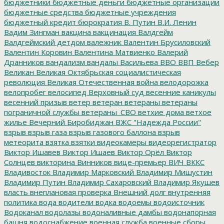
бюджетники
бюджетные деньги
бюджетные организации
бюджетные средства
бюджетные учреждения
бюджетный кредит
бюрократия
В. Путин
В.И. Ленин
Вадим Зингман
вакцина
вакцинация
Валдгейм
Валдгеймский детдом
валежник
Валентин Брусиловский
Валентин Коровин
Валентина Матвиенко
Валерий
Дранников
вандализм
вандалы
Васильева
ВВО
ВВП
Вебер
Великан
Великая Октябрьская социалистическая
революция
Великая Отечественная война
велодорожка
велопробег
велосипед
Верховный суд
весенние каникулы
весенний призыв
ветер
ветеран
ветераны
ветераны
пограничной службы
ветераны_СВО
ветхие дома
ветхое
жилье
Вечерний Биробиджан
ВЖС "Надежда России"
взрыв
взрыв газа
взрыв газового баллона
взрыв
метеорита
взятка
взятки
видеокамеры
видеорегистратор
Виктор Ишавев
Виктор Ишаев
Виктор Орёл
Виктор
Солнцев
викторина
Винников
вице-премьер
ВИЧ
ВККС
Владивосток
Владимир Марковский
Владимир Мишустин
Владимир Путин
Владимир Сахаровский
Владимир Якушев
власть
внеплановая проверка
Внешний долг
внутренняя
политика
вода
водители
водка
водоемы
водоисточник
Водоканал
водолазы
водоналивные дамбы
водонапорная
башня
водоснабжение
военная служба
военные сборы