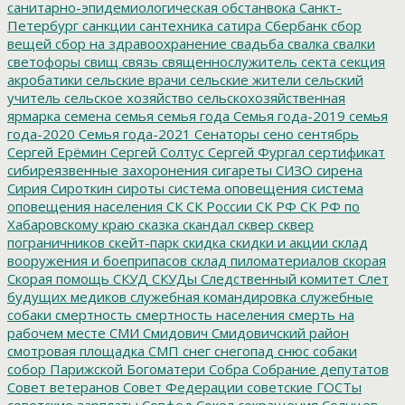
санитарно-эпидемиологическая обстанвока
Санкт-
Петербург
санкции
сантехника
сатира
Сбербанк
сбор
вещей
сбор на здравоохранение
свадьба
свалка
свалки
светофоры
свищ
связь
священнослужитель
секта
секция
акробатики
сельские врачи
сельские жители
сельский
учитель
сельское хозяйство
сельскохозяйственная
ярмарка
семена
семья
семья года
Семья года-2019
семья
года-2020
Семья года-2021
Сенаторы
сено
сентябрь
Сергей Ерёмин
Сергей Солтус
Сергей Фургал
сертификат
сибиреязвенные захоронения
сигареты
СИЗО
сирена
Сирия
Сироткин
сироты
система оповещения
система
оповещения населения
СК
СК России
СК РФ
СК РФ по
Хабаровскому краю
сказка
скандал
сквер
сквер
пограничников
скейт-парк
скидка
скидки и акции
склад
вооружения и боеприпасов
склад пиломатериалов
скорая
Скорая помощь
СКУД
СКУДы
Следственный комитет
Слет
будущих медиков
служебная командировка
служебные
собаки
смертность
смертность населения
смерть на
рабочем месте
СМИ
Смидович
Смидовичский район
смотровая площадка
СМП
снег
снегопад
снюс
собаки
собор Парижской Богоматери
Собра
Собрание депутатов
Совет ветеранов
Совет Федерации
советские ГОСТы
советские зарплаты
Совфед
Сокол
сокращения
Солнцев