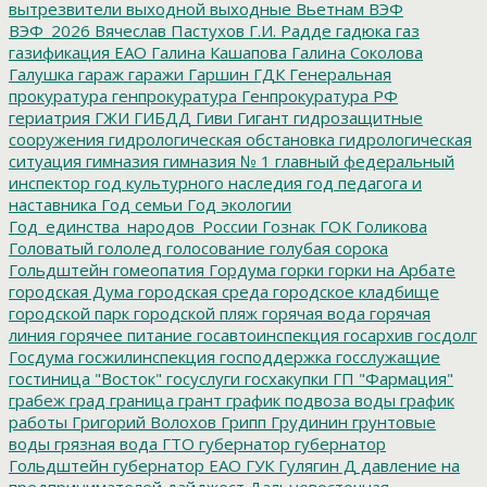
вытрезвители
выходной
выходные
Вьетнам
ВЭФ
ВЭФ_2026
Вячеслав Пастухов
Г.И. Радде
гадюка
газ
газификация ЕАО
Галина Кашапова
Галина Соколова
Галушка
гараж
гаражи
Гаршин
ГДК
Генеральная
прокуратура
генпрокуратура
Генпрокуратура РФ
гериатрия
ГЖИ
ГИБДД
Гиви
Гигант
гидрозащитные
сооружения
гидрологическая обстановка
гидрологическая
ситуация
гимназия
гимназия № 1
главный федеральный
инспектор
год культурного наследия
год педагога и
наставника
Год семьи
Год экологии
Год_единства_народов_России
Гознак
ГОК
Голикова
Головатый
гололед
голосование
голубая сорока
Гольдштейн
гомеопатия
Гордума
горки
горки на Арбате
городская Дума
городская среда
городское кладбище
городской парк
городской пляж
горячая вода
горячая
линия
горячее питание
госавтоинспекция
госархив
госдолг
Госдума
госжилинспекция
господдержка
госслужащие
гостиница "Восток"
госуслуги
госхакупки
ГП "Фармация"
грабеж
град
граница
грант
график подвоза воды
график
работы
Григорий Волохов
Грипп
Грудинин
грунтовые
воды
грязная вода
ГТО
губернатор
губернатор
Гольдштейн
губернатор ЕАО
ГУК
Гулягин
Д
давление на
предпринимателей
дайджест
Дальневосточная