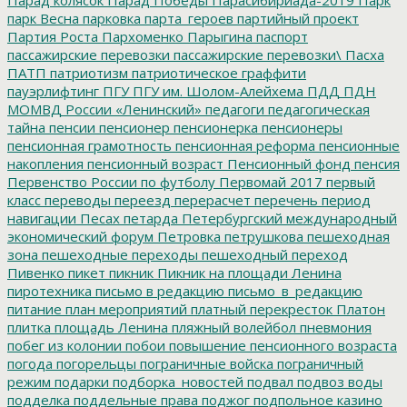
парк Весна
парковка
парта_героев
партийный проект
Партия Роста
Пархоменко
Парыгина
паспорт
пассажирские перевозки
пассажирские перевозки\
Пасха
ПАТП
патриотизм
патриотическое граффити
пауэрлифтинг
ПГУ
ПГУ им. Шолом-Алейхема
ПДД
ПДН
МОМВД России «Ленинский»
педагоги
педагогическая
тайна
пенсии
пенсионер
пенсионерка
пенсионеры
пенсионная грамотность
пенсионная реформа
пенсионные
накопления
пенсионный возраст
Пенсионный фонд
пенсия
Первенство России по футболу
Первомай 2017
первый
класс
переводы
переезд
перерасчет
перечень
период
навигации
Песах
петарда
Петербургский международный
экономический форум
Петровка
петрушкова
пешеходная
зона
пешеходные переходы
пешеходный переход
Пивенко
пикет
пикник
Пикник на площади Ленина
пиротехника
письмо в редакцию
письмо_в_редакцию
питание
план мероприятий
платный перекресток
Платон
плитка
площадь Ленина
пляжный волейбол
пневмония
побег из колонии
побои
повышение пенсионного возраста
погода
погорельцы
пограничные войска
пограничный
режим
подарки
подборка_новостей
подвал
подвоз воды
подделка
поддельные права
поджог
подпольное казино