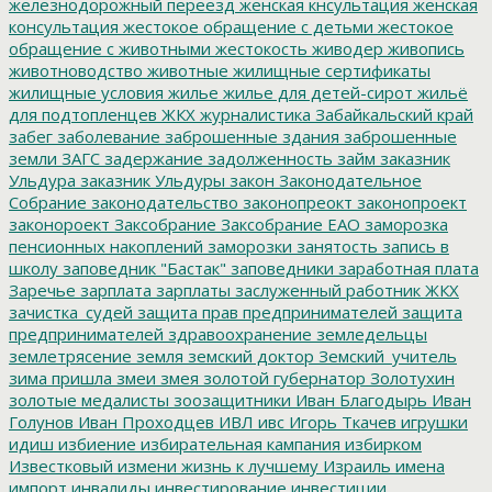
железнодорожный переезд
женская кнсультация
женская
консультация
жестокое обращение с детьми
жестокое
обращение с животными
жестокость
живодер
живопись
животноводство
животные
жилищные сертификаты
жилищные условия
жилье
жилье для детей-сирот
жильё
для подтопленцев
ЖКХ
журналистика
Забайкальский край
забег
заболевание
заброшенные здания
заброшенные
земли
ЗАГС
задержание
задолженность
займ
заказник
Ульдура
заказник Ульдуры
закон
Законодательное
Собрание
законодательство
законопреокт
законопроект
законороект
Заксобрание
Заксобрание ЕАО
заморозка
пенсионных накоплений
заморозки
занятость
запись в
школу
заповедник "Бастак"
заповедники
заработная плата
Заречье
зарплата
зарплаты
заслуженный работник ЖКХ
зачистка_судей
защита прав предпринимателей
защита
предпринимателей
здравоохранение
земледельцы
землетрясение
земля
земский доктор
Земский_учитель
зима пришла
змеи
змея
золотой губернатор
Золотухин
золотые медалисты
зоозащитники
Иван Благодырь
Иван
Голунов
Иван Проходцев
ИВЛ
ивс
Игорь Ткачев
игрушки
идиш
избиение
избирательная кампания
избирком
Известковый
измени жизнь к лучшему
Израиль
имена
импорт
инвалиды
инвестирование
инвестиции