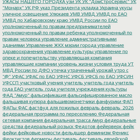
УЖАСЫ НАШЕГО ГОРОДКА
узи
УК
УК "ДомСтроСервис"
УК
"Монарх"
УК РФ
указ Президента
укладка
Украина
укусы
уличное освещение
Улюкаев
УМВ
УМВД
УМВД по ЕАО
УМВД по Хабаровскому краю
УМВД России по ЕАО
уполномоченный по правам предпринимателей
уполномоченный по правам ребенка
уполномоченный по
правам человека
управление административными
зданиями
Управление ЖКХ мэрии города
управление
здравоохранения
управление культуры
управление по
опеке и попечительству
управляющая компания
управляющие компании
уровень жизни
условия труда
УТ
МВД России по ДФО
утечка
утраченный урожай
утро с
"@"
УФАС
УФАС по ЕАО
УФНС
УФСБ
УФСБ по ЕАО
УФСИН
УФССП
участковый
учения
учитель
учитель года
учитель
года ЕАО
учитель_года
учителя
учреждения культуры
ФАД "Амур"
фальсификация
фальсифицированное масло
фальшивая купюра
фальшивомонетчики
фанфурики
ФАП
ФАПы
ФАС
фастфуд для пожилых
февраль
февраль_2026
федеральная программа по переселению
Федеральная
сетевая компания
федеральная трасса Амур
федеральные
средства
федеральный розыск
Федотов
фейерверк
фейк
фейки
фейковые новости
фельдшер
феминизм
Феникс
Феоктистов
фермеры
фестиваль
фестиваль еврейской