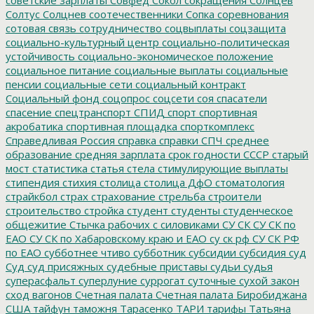
Солтус
Солцнев
соотечественники
Сопка
соревнования
сотовая связь
сотрудничество
соцвыплаты
соцзащита
социально-культурный центр
социально-политическая
устойчивость
социально-экономическое положение
социальное питание
социальные выплаты
социальные
пенсии
социальные сети
социальный контракт
Социальный фонд
соцопрос
соцсети
соя
спасатели
спасение
спецтранспорт
СПИД
спорт
спортивная
акробатика
спортивная площадка
спорткомплекс
Справедливая Россия
справка
справки
СПЧ
среднее
образование
средняя зарплата
срок годности
СССР
старый
мост
статистика
статья
стела
стимулирующие выплаты
стипендия
стихия
столица
столица ДфО
стоматология
страйкбол
страх
страхование
стрельба
строители
строительство
стройка
студент
студенты
студенческое
общежитие
Стычка рабочих с силовиками
СУ СК
СУ СК по
ЕАО
СУ СК по Хабаровскому краю и ЕАО
су ск рф
СУ СК РФ
по ЕАО
субботнее чтиво
субботник
субсидии
субсидия
суд
Суд
суд присяжных
судебные приставы
судьи
судья
суперасфальт
суперлуние
суррогат
суточные
сухой закон
сход вагонов
Счетная палата
Счетная палата Биробиджана
США
тайфун
таможня
Тарасенко
ТАРИ
тарифы
Татьяна