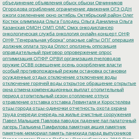
объединение
объявления
обыск
обыски
Овчинников
Огородова
ограбление
ограничение движения
ОГЭ
ОДН
ожоги
озеленение
окно
октябрь
Октябрьский район
Олег
Костюк
олимпиада
Ольга Голодец
Ольга Данилина
Ольга
Казанская
ОМОН
ОМП
ОМС
Омск
онкодиспансер
онкологическая служба
онкология
онлайн-концерт
ОНФ
ОНФ "Генеральная уборка"
опасные сайты
ОПГ
операция
должник
оплата труда
Оплот
оползень
оппозиция
оправдательный приговор
опровержение
опрос
оптимизация
ОПФР
ОРВИ
организация пчеловодов
оружие
ОСВВ
освещение
осень
оскорбление власти
особый противопожарный режим
остановка
остановки
осужденные
отдых
отключение
отключение воды
отключение горячей воды
открытое обращение
открытые
окна
отмена компенсационных выплат
отопительный
период
отопительный сезон
отопление
отпуск
отравление
отставка
отставка Левинталя и Коростелёва
отцы города
отцы-одиночки
отчетность
охота
охрана
труда
очереди
очередь на жилье
очистные сооружения
Павел Малышев
Павлова
паводок
падение
пал
палаточный
лагерь
Палькина
Памфилова
памятная акция
памятник
памятник-мемориал
память
панихида
парад выпускников
Парад колясок
Парад Победы
Парасибириада-2019
Парк