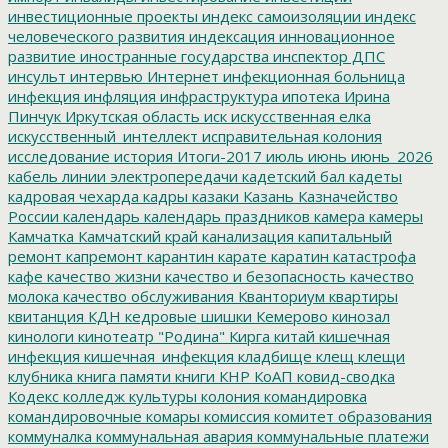
инвестиционные проекты
индекс самоизоляции
индекс
человеческого развития
индексация
инновационное
развитие
иностранные государства
инспектор ДПС
инсульт
интервью
Интернет
инфекционная больница
инфекция
инфляция
инфраструктура
ипотека
Ирина
Пинчук
Иркутская область
иск
искусственная елка
искусственный_интеллект
исправительная колония
исследование
история
Итоги-2017
июль
июнь
июнь_2026
кабель линии электропередачи
кадетский бал
кадеты
кадровая чехарда
кадры
казаки
Казань
Казначейство
России
календарь
календарь праздников
камера
камеры
Камчатка
Камчатский край
канализация
капитальный
ремонт
капремонт
карантин
карате
каратин
катастрофа
кафе
качество жизни
качество и безопасность
качество
молока
качество обслуживания
Кванториум
квартиры
квитанция
КДН
кедровые шишки
Кемерово
кинозал
кинологи
кинотеатр "Родина"
Кирга
китай
кишечная
инфекция
кишечная_инфекция
кладбище
клещ
клещи
клубника
книга памяти
книги
КНР
КоАП
ковид-сводка
Кодекс
колледж культуры
колония
командировка
командировочные
комары
комиссия
комитет образования
коммуналка
коммунальная авария
коммунальные платежи