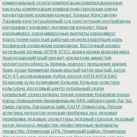
коммунальные услуги
компенсации
компенсационные
расходы
компенсация
комфортная городская среда
кондитерские изделия
конкурс
Конрад
Константин
Лазарев
конституционный суд
конституция
контрабанда
контрафакт
конфликт интересов
концерт
Корж
коронавирус
коронавирусные выплаты
коронаврус
Коростелев
короткая рабочая неделя
коррупция
корь
Косвинцев
космодром
космодром_Восточный
космос
котельная
Кочмар
КПРФ
КПСС
кража
кражи
красная икра
Краснодарский край
кредит
кредитная амнистия
кредитоспособность
Кремль
креозот
Крещение
кризис
Крик души
Криминал
Крым
крытый каток
крытый_каток
КСН
КТ-исследование
Кубок лосося
КУГИ
КУГИ ЕАО
Кудесник
кудо
кулинария
Кульдкр
Кульдур
культура
культурно досуговый центр
купальный сезон
купальный_сезон
купюры
Кураж
курение
Куренков
курсы
курсы повышения квалификации
КФХ
лаборатория
Лаг ба-
Омер
лагерь
Лагошина
лайк
ЛДПР
Левинталь
Легкая
атлетика
легкоатлетическая пробежка
лед
ледовая
переправа
ледовые скульптуры
ледовый городок
ледовый
каток
ледоход
лекарства
лекарственные препараты
лекарство
Ленинская ЦРБ
Ленинский район
Ленинское
Ленинское сельское поселение
Леонид Школьник
лес