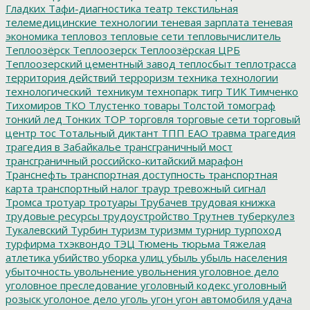
Гладких
Тафи-диагностика
театр
текстильная
телемедицинские технологии
теневая зарплата
теневая
экономика
тепловоз
тепловые сети
тепловычислитель
Теплоозёрск
Теплоозерск
Теплоозёрская ЦРБ
Теплоозерский цементный завод
теплосбыт
теплотрасса
территория действий
терроризм
техника
технологии
технологический_техникум
технопарк
тигр
ТИК
Тимченко
Тихомиров
ТКО
Тлустенко
товары
Толстой
томограф
тонкий лед
Тонких
ТОР
торговля
торговые сети
торговый
центр
тос
Тотальный диктант
ТПП ЕАО
травма
трагедия
трагедия в Забайкалье
трансграничный мост
трансграничный российско-китайский марафон
Транснефть
транспортная доступность
транспортная
карта
транспортный налог
траур
тревожный сигнал
Тромса
тротуар
тротуары
Трубачев
трудовая книжка
трудовые ресурсы
трудоустройство
Трутнев
туберкулез
Тукалевский
Турбин
туризм
туризмм
турнир
турпоход
турфирма
тхэквондо
ТЭЦ
Тюмень
тюрьма
Тяжелая
атлетика
убийство
уборка улиц
убыль
убыль населения
убыточность
увольнение
увольнения
уголовное дело
уголовное преследование
уголовный кодекс
уголовный
розыск
уголоное дело
уголь
угон
угон автомобиля
удача