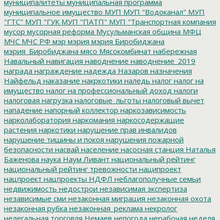
муниципалитеты
муниципальная программа
муниципальное имущество
МУП
МУП "Водоканал"
МУП
"ГТС"
МУП "ГУК
МУП "ПАТП"
МУП "Транспортная компания
мусор
мусорная реформа
Мусульманская община
МФЦ
МЧС
МЧС РФ
мэр
мэрия
мэрия Биробиджана
мэрия_Биробиджана
мясо
Мясокомбинат
набережная
Навальный
навигация
наводнение
наводнение_2019
награда
награждение
надежда
Назаров
назначения
Найфельд
наказание
накркотики
наледь
налог
налог на
имущество
налог на профессиональный доход
налоги
налоговая нагрузка
налоговые_льготы
налоговый вычет
нападение
напорный коллектор
наркозависимость
нарколаборатория
наркомания
наркосодержащие
растения
наркотики
нарушение прав инвалидов
нарушение тишины и покоя
нарушения пожарной
безопасности
насвай
население
насосная станция
Наталья
Баженова
наука
Наум Ливант
национальный рейтинг
национальный рейтинг тревожности
наципроект
нацпроект
нацпроекты
НДФЛ
неблагополучные семьи
недвижимость
недострои
независимая экспертиза
независимые сми
незаконная миграция
незаконная охота
незаконная рубка
незаконная_реклама
некролог
нелегальная торговля
Немаев
непогода
нерабочая неделя