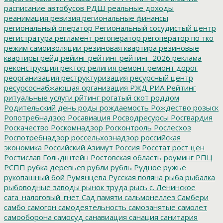
расписание автобусов
РДШ
реальные доходы
реанимация
ревизия
региональные финансы
региональный оператор
Региональный сосудистый центр
регистратура
регламент
регоператор
регоператор по тко
режим самоизоляции
резиновая квартира
резиновые
квартиры
рейд
рейинг
рейтинг
рейтинг_2026
реклама
реконструкция
ректор
религия
ремонт
ремонт дорог
реорганизация
реструктуризация
ресурсный центр
ресурсоснабжающая организация
РЖД
РИА Рейтинг
ритуальные услуги
рйтинг
рогатый скот
роддом
Родительский день
роды
рождаемость
Рождество
розыск
Ропотребнадзор
Росавиация
Росводресурсы
Росгвардия
Роскачество
Роскомнадзор
Росконтроль
Рослесхоз
Роспотребнадзор
россельхознадзор
российская
экономика
Российский Азимут
Россия
Росстат
рост цен
Ростислав Гольдштейн
Ростовская область
роуминг
РПЦ
РСПП
рубка деревьев
рубли
рубль
Рудное
ружье
рукопашный бой
Румянцева
Русская поляна
рыба
рыбалка
рыбоводные заводы
рынок труда
рысь
с. Ленинское
сага_налоговый_гнет
Сад памяти
сальмонеллез
Самбери
самбо
самогон
самодеятельность
самозанятые
самолет
самооборона
самосуд
санавиация
санация
санитария