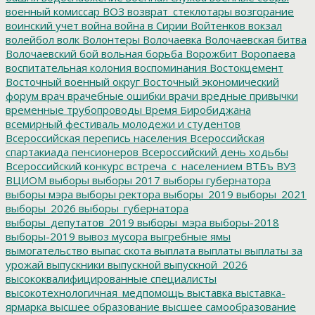
военный комиссар
ВОЗ
возврат_стеклотары
возгорание
воинский учет
война
война в Сирии
Войтенков
вокзал
волейбол
волк
Волонтеры
Волочаевка
Волочаевская битва
Волочаевский бой
вольная борьба
Ворожбит
Воропаева
воспитательная колония
воспоминания
Востокцемент
Восточный военный округ
Восточный экономический
форум
врач
врачебные ошибки
врачи
вредные привычки
временные трубопроводы
Время Биробиджана
всемирный фестиваль молодежи и студентов
Всероссийская перепись населения
Всероссийская
спартакиада пенсионеров
Всероссийский день ходьбы
Всероссийский конкурс
встреча_с_населением
ВТБъ
ВУЗ
ВЦИОМ
выборы
выборы 2017
выборы губернатора
выборы мэра
выборы ректора
выборы_2019
выборы_2021
выборы_2026
выборы_губернатора
выборы_депутатов_2019
выборы_мэра
выборы-2018
выборы-2019
вывоз мусора
выгребные ямы
вымогательство
выпас скота
выплата
выплаты
выплаты за
урожай
выпускники
выпускной
выпускной_2026
высококвалифицированные специалисты
высокотехнологичная_медпомощь
выставка
выставка-
ярмарка
высшее образование
высшее самообразование