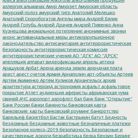
аллергия
альманах
Амур
Амурзет
Амурская область
Амурский полоз
амурский тигр
Анатолий Мелешко
Анатолий Скоробогатов
Ангелы мира
Андрей Бялик
Андрей Голубь
Андрей Драчев
Андрей Пивенко
Анна
Кузнецова
аномальное потепление
анонимные звонки
анонс
антивандальные меры
антикоррупционное
законодательство
антисанитария
антитеррористическая
безопасность
антитеррористическая комиссия
антитеррористические учения
АО "ДГК"
АО "ДРСК"
апелляция
аппарат видеофиксации
апрель
аптека
Арашуков
Арбат
Арена
аренда земли
арендная плата
арест
арест счетов
Армия
Арнаполин
арт-объекты
Артеев
Артём Акименко
Артём Куликов
Архангельск
архив
архитектура
астероид
астрономия
асфальт
асфальтовое
покрытие
Атлет
аудиенция
аферисты
африканская чума
свиней
АЧС
аэропорт
аэрофлот
бал
банк
банк "Открытие"
Банк России
банки
банкноты
банковская карта
банковские_карты
банковский роуминг
банкротство
барельеф
баскетбол
Бастак
Бастрыкин
батут
Бедность
бездомные
бездомные животные
безналичные платежи
Безопасное колесо-2019
безопасность
Безопасные и
качественные дороги
безработица
белка
бензин
Беринг