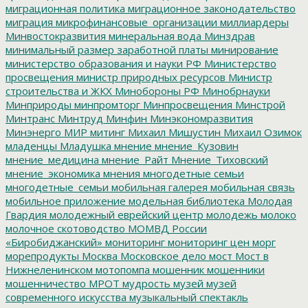
миграционная политика
миграционное законодательство
миграция
микрофинансовые_организации
миллиардеры
Минвостокразвития
минеральная вода
Минздрав
минимальный размер заработной платы
минирование
министерство образования и науки РФ
Министерство
просвещения
министр природных ресурсов
Министр
строительства и ЖКХ
Минобороны РФ
Минобрнауки
Минприроды
минпромторг
Минпросвещения
Минстрой
Минтранс
Минтруд
Минфин
Минэкономразвития
Минэнерго
МИР
митинг
Михаил Мишустин
Михаил Озимок
младенцы
Младушка
мнение
мнение_Кузовин
мнение_медицина
мнение_Райт
Мнение_Тиховский
мнение_экономика
мнения
многодетные семьи
многодетные_семьи
мобильная галерея
мобильная связь
мобильное приложение
модельная библиотека
Молодая
Гвардия
молодежный еврейский центр
молодежь
молоко
молочное скотоводство
МОМВД России
«Биробиджанский»
мониторинг
мониторинг цен
морг
морепродукты
Москва
Московское дело
мост
Мост в
Нижнеленинском
мотопомпа
мошенник
мошенники
мошенничество
МРОТ
мудрость
музей
музей
современного искусства
музыкальный спектакль