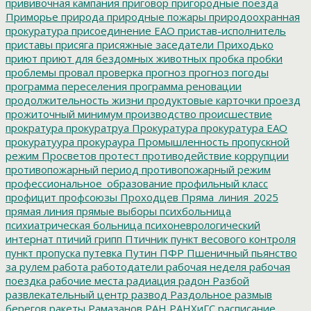
прививочная кампания
приговор
пригородные поезда
Приморье
природа
природные пожары
природоохранная
прокуратура
присоединение ЕАО
пристав-исполнитель
приставы
присяга
присяжные заседатели
Приходько
приют
приют для бездомных животных
пробка
пробки
проблемы
провал
проверка
прогноз
прогноз погоды
программа переселения
программа реновации
продолжительность жизни
продуктовые карточки
проезд
прожиточный минимум
производство
происшествие
прократура
прокуратруа
Прокуратура
прокуратура ЕАО
прокуратуура
прокураура
Промышленность
пропускной
режим
Просветов
протест
противодействие коррупции
противопожарный период
противопожарный режим
профессиональное_образование
профильный класс
профицит
профсоюзы
Проходцев
Пряма_линия_2025
прямая линия
прямые выборы
психбольница
психиатрическая больница
психоневрологический
интернат
птичий грипп
Птичник
пункт весового контроля
пункт пропуска
путевка
Путин
ПФР
Пшеничный
пьянство
за рулем
работа
работодатели
рабочая неделя
рабочая
поездка
рабочие места
радиация
радон
Разбой
развлекательный центр
развод
Раздольное
размыв
берегов
ракеты
Рамазанов
РАН
РАНХиГС
расписание