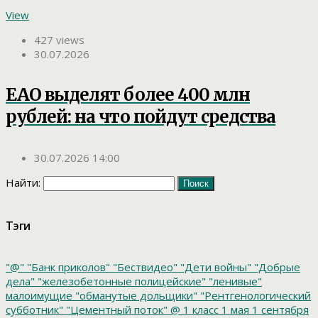
View
427 views
30.07.2026
ЕАО выделят более 400 млн
рублей: на что пойдут средства
30.07.2026 14:00
Найти:
Тэги
"@"
"Банк приколов"
"Бествидео"
"Дети войны"
"Добрые
дела"
"железобетонные полицейские"
"ленивые"
малоимущие
"обманутые дольщики"
"Рентгенологический
субботник"
"Цементный поток"
@
1 класс
1 мая
1 сентября