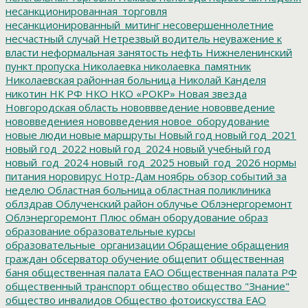
несанкционированная_торговля
несанкционированный_митинг
несовершеннолетние
несчастный случай
Нетрезвый водитель
неуважение к
власти
неформальная занятость
нефть
Нижнеленинский
пункт пропуска
Николаевка
николаевка_памятник
Николаевская районная больница
Николай Канделя
никотин
НК РФ
НКО
НКО «РОКР»
Новая звезда
Новгородская область
нововвведение
нововведение
нововведениея
нововведения
новое_оборудование
новые люди
новые маршруты
Новый год
новый год_2021
новый год_2022
новый год_2024
новый учебный год
новый_год_2024
новый_год_2025
новый_год_2026
нормы
питания
норовирус
Нотр-Дам
ноябрь
обзор событий за
неделю
Областная больница
областная поликлиника
облздрав
Облученский район
облучье
Облэнергоремонт
Облэнергоремонт Плюс
обман
оборудование
образ
образование
образовательные курсы
образовательные_организации
Обращение
обращения
граждан
обсерватор
обучение
общепит
общественная
баня
общественная палата ЕАО
Общественная палата РФ
общественный транспорт
общество
общество "Знание"
общество инвалидов
Общество фотоискусства ЕАО