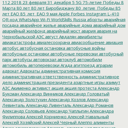
112
2018
23 февраля
31 декабря
5
5G
75-летие Победы
8
Марта
80 лет
80 лет Биробиджану
80_летие_Победы
85
лет ЕАО
85_лет_ЕАО
9 мая
Apple
Forbes
Instagram
L-410
QR-код
WhatsApp
Wi-Fi
WorldSkills Russia
аборты
аварийная
посадка
аварийное жилье
аварийные дома
аварийный дом
аварийный жилфонд
аварийный мост
авария
авария на
Чернобыльской АЭС
август
Авдалян
авиабилеты
авиакатастрофа
авиалесоохрана
авиасообщение
авиация
автобус
автобусная остановка
автобусные войны
автобусные остановки
автобусные перевозки
автобусный
парк
автобусы
автовокзал
автоклуб
автомобили
автомобиль
автоперевозки
Агада
агитпоезд
аграрии
адвокат
Адвокаты
административная комиссия
административная ответственность
административное
дело
администрация президента
азартные игры
азимут
АЗС
Акименко
активист
акция
акция протеста
Александр
Буксман
Александр Винников
Александр Головатый
Александр Золотухин
Александр Козлов
Александр
Левинталь
Александр Ливенталь
Александр Романов
Александр Соловьев
Александр Чаплыгин
Александра
Филиппова
Алексей Корниенко
Алексей Навальный
Алексей Хозяйский
Алексей Черный
Алеппо
алименты
Алиса
алкоголизация
Алкоголь
алкогольная продукция