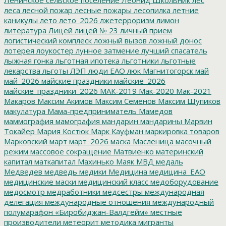
леса
лесной пожар
лесные пожары
лесопилка
летние
каникулы
лето
лето_2026
лжетерроризм
лимон
литература
Лицей
лицей № 23
личный прием
логистический комплеск
ложный вызов
ложный донос
лотерея
лоукостер
лунное затмение
лучший спасатель
лыжная гонка
льготная ипотека
льготники
льготные
лекарства
льготы
ЛЭП
люди ЕАО
люк
Магнитогорск
май
май_2026
майские праздники
майские_2026
майские_праздники_2026
МАК-2019
Мак-2020
Мак-2021
Макаров
Максим Акимов
Максим Семенов
Максим Шупиков
макулатура
Мама-предприниматель
Мамедов
маммография
мамография
мандарин
мандарины
Марвин
Токайер
Мария Костюк
Марк Кауфман
маркировка товаров
Марковский
март
март_2026
маска
Масленица
масочный
режим
массовое сокращение
Матвиенко
материнский
капитал
маткапитал
Махинько
Маяк
МВД
медаль
Медведев
медведь
медики
Медицина
медицина_ЕАО
медицинские маски
медицинский класс
медоборудование
медосмотр
медработники
медсестры
международная
делегация
международные отношения
международный
полумарафон «Биробиджан-Валдгейм»
местные
производители
метеорит
методика
мигранты