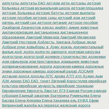
депутаты
депутаты ЕАО
детдом
дети
детсады
детская
больница
детская музыкальная школа
детская площадка
детская_больница
детские батуты
детские выплаты
детские пособия
детские сады
детский дом
детский
лагерь
детский сад
детское питание
детское пособие
Джабаров
Джанхотов
дзюдо
диабет
дикие животные
диспансеризация
дистанционка
дистанционное
образование
Дмитрий Меведев
Дмитрий Медведев
Дмитрий Нестеров
Доблесть_Хингана
Добрые люди
Добрые руки
довыборы_в_Думу
дождь
документальный
фильм
долг
долги
долги по зарплате
долговая нагрузка
долгострои
долгострой
долевое строительство
должники
дом офицеров
дом престарелых
домашние животные
допфинансирование
дороги
дорожная камера
дорожные
знаки
дорожные камеры
дорожный радар
ДОСААФ
дотации
доход
доходы
ДПС
дрова
ДТП
дтп
Дудин
дым
ДЭК
дюкер
ЕАО
ЕАО_тонет
Евгений Коростелев
еврейская
культура
еврейская_мудрость
еврейские традиции
Евровидение
Евросеть
Еврстат
ЕГЭ
Единая Россия
единая
субсидия
Единый заказчик
Екатерина Румянцева
Елена
Басова
Елена Князева
Елена Хахалева
ель
ЕНВД
Ефим
Вепринский
жалоба
жд переезд
железная дорога