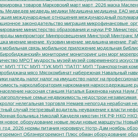
ркировка товаров
Марковский
март
март_2026
маска
Маслен
ль
Медведев
медведь
медики
Медицина
медицина_ЕАО
мед
гация
международные отношения
международный полумара
ционное законодательство
миграция
микрофинансовые_орг
ирование
министерство образования и науки РФ
Министерс
ироды
минпромторг
Минпросвещения
Минстрой
Минтранс
М
шка
мнение
мнение_Кузовин
мнение_медицина
мнение_Рай
я
мобильная связь
мобильное приложение
модельная библи
Биробиджанский»
мониторинг
мониторинг цен
морг
морепр
ичество
МРОТ
мудрость
музей
музей современного искусст
л"
МУП "ГТС"
МУП "ГУК
МУП "ПАТП"
МУП "Транспортная ком
иробиджана
мясо
Мясокомбинат
набережная
Навальный
нави
ики
наледь
налог
налог на имущество
налог на профессиона
симость
нарколаборатория
наркомания
наркосодержащие р
население
насосная станция
Наталья Баженова
наука
Наум Л
лагополучные семьи
недвижимость
недострои
независимая 
кролог
нелегальная торговля
Немаев
непогода
нерабочая не
тный случай
Нетрезвый водитель
неуважение к власти
нефо
йонная больница
Николай Канделя
никотин
НК РФ
НКО
НКО
ия
новое_оборудование
новые люди
новые маршруты
Новый
_год_2026
нормы питания
норовирус
Нотр-Дам
ноябрь
обзо
горемонт
Облэнергоремонт Плюс
обман
оборудование
обр