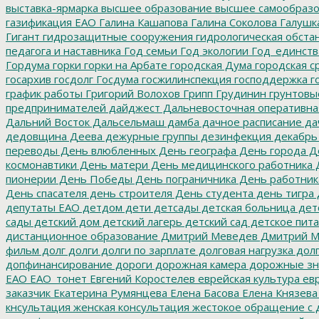
выставка-ярмарка
высшее образование
высшее самообразо
газификация ЕАО
Галина Кашапова
Галина Соколова
Галушк
Гигант
гидрозащитные сооружения
гидрологическая обста
педагога и наставника
Год семьи
Год экологии
Год_единств
Гордума
горки
горки на Арбате
городская Дума
городская с
госархив
госдолг
Госдума
госжилинспекция
господдержка
г
график работы
Григорий Волохов
Грипп
Грудинин
грунтовы
предпринимателей
дайджест
Дальневосточная оперативна
Дальний Восток
Дальсельмаш
дамба
дачное расписание
да
дедовщина
Деева
дежурные группы
дезинфекция
декабрь
переводы
День влюбленных
День географа
День города
Де
космонавтики
День матери
День медицинского работника
Д
пионерии
День Победы
День пограничника
День работник
День спасателя
день строителя
День студента
день тигра
депутаты ЕАО
детдом
дети
детсады
детская больница
дет
сады
детский дом
детский лагерь
детский сад
детское пит
дистанционное образование
Дмитрий Меведев
Дмитрий М
фильм
долг
долги
долги по зарплате
долговая нагрузка
долг
допфинансирование
дороги
дорожная камера
дорожные зн
ЕАО
ЕАО_тонет
Евгений Коростелев
еврейская культура
евр
заказчик
Екатерина Румянцева
Елена Басова
Елена Князева
кнсультация
женская консультация
жестокое обращение с 