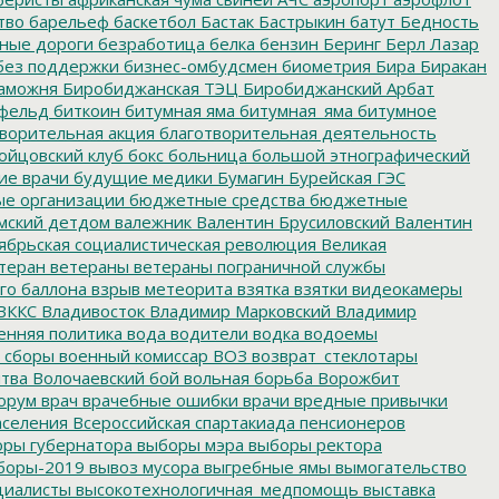
тво
барельеф
баскетбол
Бастак
Бастрыкин
батут
Бедность
нные дороги
безработица
белка
бензин
Беринг
Берл Лазар
без поддержки
бизнес-омбудсмен
биометрия
Бира
Биракан
аможня
Биробиджанская ТЭЦ
Биробиджанский Арбат
фельд
биткоин
битумная яма
битумная_яма
битумное
ворительная акция
благотворительная деятельность
ойцовский клуб
бокс
больница
большой этнографический
е врачи
будущие медики
Бумагин
Бурейская ГЭС
е организации
бюджетные средства
бюджетные
мский детдом
валежник
Валентин Брусиловский
Валентин
ябрьская социалистическая революция
Великая
теран
ветераны
ветераны пограничной службы
го баллона
взрыв метеорита
взятка
взятки
видеокамеры
ВККС
Владивосток
Владимир Марковский
Владимир
енняя политика
вода
водители
водка
водоемы
 сборы
военный комиссар
ВОЗ
возврат_стеклотары
итва
Волочаевский бой
вольная борьба
Ворожбит
орум
врач
врачебные ошибки
врачи
вредные привычки
аселения
Всероссийская спартакиада пенсионеров
ры губернатора
выборы мэра
выборы ректора
боры-2019
вывоз мусора
выгребные ямы
вымогательство
циалисты
высокотехнологичная_медпомощь
выставка