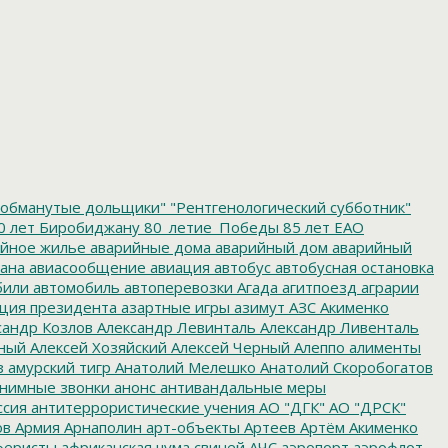
обманутые дольщики"
"Рентгенологический субботник"
0 лет Биробиджану
80_летие_Победы
85 лет ЕАО
йное жилье
аварийные дома
аварийный дом
аварийный
ана
авиасообщение
авиация
автобус
автобусная остановка
били
автомобиль
автоперевозки
Агада
агитпоезд
аграрии
ция президента
азартные игры
азимут
АЗС
Акименко
сандр Козлов
Александр Левинталь
Александр Ливенталь
ный
Алексей Хозяйский
Алексей Черный
Алеппо
алименты
з
амурский тигр
Анатолий Мелешко
Анатолий Скоробогатов
нимные звонки
анонс
антивандальные меры
ссия
антитеррористические учения
АО "ДГК"
АО "ДРСК"
ов
Армия
Арнаполин
арт-объекты
Артеев
Артём Акименко
еристы
африканская чума свиней
АЧС
аэропорт
аэрофлот