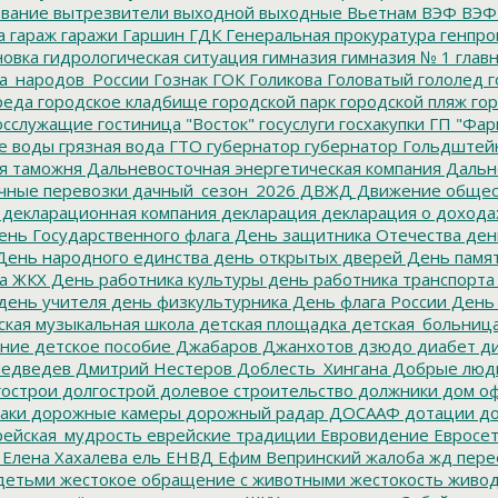
вание
вытрезвители
выходной
выходные
Вьетнам
ВЭФ
ВЭФ
а
гараж
гаражи
Гаршин
ГДК
Генеральная прокуратура
генпро
новка
гидрологическая ситуация
гимназия
гимназия № 1
глав
а_народов_России
Гознак
ГОК
Голикова
Головатый
гололед
г
реда
городское кладбище
городской парк
городской пляж
гор
осслужащие
гостиница "Восток"
госуслуги
госхакупки
ГП "Фар
е воды
грязная вода
ГТО
губернатор
губернатор Гольдштей
я таможня
Дальневосточная энергетическая компания
Дальне
чные перевозки
дачный_сезон_2026
ДВЖД
Движение общес
декларационная компания
декларация
декларация о дохода
нь Государственного флага
День защитника Отечества
ден
ень народного единства
день открытых дверей
День памят
а ЖКХ
День работника культуры
день работника транспорта
день учителя
день физкультурника
День флага России
День
ская музыкальная школа
детская площадка
детская_больниц
ание
детское пособие
Джабаров
Джанхотов
дзюдо
диабет
ди
едведев
Дмитрий Нестеров
Доблесть_Хингана
Добрые люд
острои
долгострой
долевое строительство
должники
дом о
аки
дорожные камеры
дорожный радар
ДОСААФ
дотации
до
ейская_мудрость
еврейские традиции
Евровидение
Евросе
Елена Хахалева
ель
ЕНВД
Ефим Вепринский
жалоба
жд пере
детьми
жестокое обращение с животными
жестокость
живо