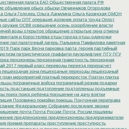
ественная палата ЕАО
Общественная палата РФ
ие
объявления
обыск
обыски
Овчинников
Огородова
да
Ольга Голодец
Ольга Данилина
Ольга Казанская
ОМОН
ные сайты
ОПГ
операция должник
оплата труда
Оплот
в
оружие
ОСВВ
освещение
осень
оскорбление власти
рячей воды
открытое обращение
открытые окна
отмена
евинталя и Коростелёва
отцы города
отцы-одиночки
ение
пал
палаточный лагерь
Палькина
Памфилова
памятная
2019
Парк
парк Весна
парковка
парта_героев
партийный
иотизм
патриотическое граффити
пауэрлифтинг
ПГУ
ПГУ
ерка
пенсионеры
пенсионная грамотность
пенсионная
ай 2017
первый класс
переводы
переезд
перерасчет
а
пешеходная зона
пешеходные переходы
пешеходный
е
план мероприятий
платный перекресток
Платон
плитка
ельцы
пограничные войска
пограничный режим
подарки
ость
подстанция
подтопление
подтопленцы
подъемные
ры
поиск
поиск ребенка
покушение на дачу взятки
лиция
Половинко
помойки
помощь
Понтонная переправа
слание Федеральному Собранию
последние звонки
хищение
почта
Почта России
Почта_России
пошлины
жение
предпенсионер
предпенсионеры
предприниматели
рия
премия
препараты
преступление
преступность
природа
природные пожары
природоохранная прокуратура