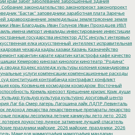
ий край
забег
заболевание
заброшенные здания
 Собрание
законодательство
законопреокт
законопроект
ведник "Бастак"
заповедники
заработная плата
Заречье
лей
здравоохранение
земледельцы
землетрясение
земля
ники
Иван Благодырь
Иван Голунов
Иван Проходцев
ИВЛ
аиль
имена
импорт
инвалиды
инвестирование
инвестиции
остранные государства
инспектор ДПС
инсульт
интервью
кусственная елка
искусственный_интеллект
исправительная
кадровая чехарда
кадры
казаки
Казань
Казначейство
ремонт
карантин
карате
каратин
катастрофа
кафе
качество
 шишки
Кемерово
кинозал
кинологи
кинотеатр "Родина"
д-сводка
Кодекс
колледж культуры
колония
командировка
унальные услуги
компенсации
компенсационные расходы
 суд
конституция
контрабанда
контрафакт
конфликт
пция
корь
Косвинцев
космодром
космодром_Восточный
оспособность
Кремль
креозот
Крещение
кризис
Крик души
я
Кульдкр
Кульдур
культура
культурно досуговый центр
ория
Лаг ба-Омер
лагерь
Лагошина
лайк
ЛДПР
Левинталь
ок
ледоход
лекарства
лекарственные препараты
лекарство
сные пожары
лесопилка
летние каникулы
лето
лето_2026
с
лотерея
лоукостер
лунное затмение
лучший спасатель
йские праздники
майские_2026
майские_праздники_2026
тель
Мамедов
маммография
мамография
мандарин