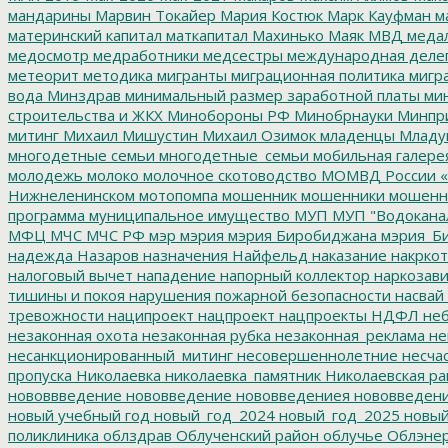
мандарины
Марвин Токайер
Мария Костюк
Марк Кауфман
ма
материнский капитал
маткапитал
Махинько
Маяк
МВД
меда
медосмотр
медработники
медсестры
международная деле
метеорит
методика
мигранты
миграционная политика
мигра
вода
Минздрав
минимальный размер заработной платы
мин
строительства и ЖКХ
Минобороны РФ
Минобрнауки
Минпр
митинг
Михаил Мишустин
Михаил Озимок
младенцы
Младу
многодетные семьи
многодетные_семьи
мобильная галере
молодежь
молоко
молочное скотоводство
МОМВД России «
Нижнеленинском
мотопомпа
мошенник
мошенники
мошенн
программа
муниципальное имущество
МУП
МУП "Водокана
МФЦ
МЧС
МЧС РФ
мэр
мэрия
мэрия Биробиджана
мэрия_Б
надежда
Назаров
назначения
Найфельд
наказание
накркот
налоговый вычет
нападение
напорный коллектор
наркозави
тишины и покоя
нарушения пожарной безопасности
насвай
тревожности
наципроект
нацпроект
нацпроекты
НДФЛ
неб
незаконная охота
незаконная рубка
незаконная_реклама
не
несанкционированный_митинг
несовершеннолетние
несчас
пропуска
Николаевка
николаевка_памятник
Николаевская ра
нововвведение
нововведение
нововведениея
нововведен
новый учебный год
новый_год_2024
новый_год_2025
новый
поликлиника
облздрав
Облученский район
облучье
Облэнер