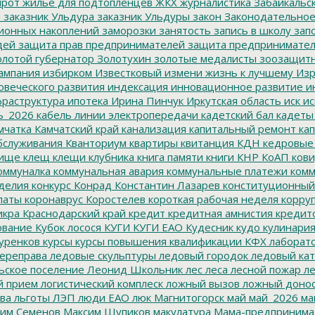
ирот
жильё для подтопленцев
ЖКХ
журналистика
Забайкальск
м
заказник Ульдура
заказник Ульдуры
закон
Законодательное
ионных накоплений
заморозки
занятость
запись в школу
запо
дей
защита прав предпринимателей
защита предпринимате
лотой губернатор
Золотухин
золотые медалисты
зоозащит
ампания
избирком
Известковый
измени жизнь к лучшему
Изр
овеческого развития
индексация
инновационное развитие
ин
раструктура
ипотека
Ирина Пинчук
Иркутская область
иск
ис
ь_2026
кабель линии электропередачи
кадетский бал
кадеты
мчатка
Камчатский край
канализация
капитальный ремонт
кап
бслуживания
Кванториум
квартиры
квитанция
КДН
кедровые
ище
клещ
клещи
клубника
книга памяти
книги
КНР
КоАП
кови
оммуналка
коммунальная авария
коммунальные платежи
комм
делия
конкурс
Конрад
Константин Лазарев
конституционный
латы
коронаврус
Коростелев
короткая рабочая неделя
корру
икра
Краснодарский край
кредит
кредитная амнистия
кредит
ование
Кубок лосося
КУГИ
КУГИ ЕАО
Кудесник
кудо
кулинари
уренков
курсы
курсы повышения квалификации
КФХ
лаборат
ереправа
ледовые скульптуры
ледовый городок
ледовый кат
ьское поселение
Леонид Школьник
лес
леса
лесной пожар
ле
й прием
логистический комплеск
ложный вызов
ложный доно
ва
льготы
ЛЭП
люди ЕАО
люк
Магнитогорск
май
май_2026
ма
им Семенов
Максим Шупиков
макулатура
Мама-предпринима