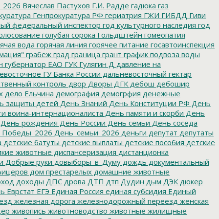
_2026
Вячеслав Пастухов
Г.И. Радде
гадюка
газ
куратура
Генпрокуратура РФ
гериатрия
ГЖИ
ГИБДД
Гиви
ный федеральный инспектор
год культурного наследия
год
олосование
голубая сорока
Гольдштейн
гомеопатия
ячая вода
горячая линия
горячее питание
госавтоинспекция
мация"
грабеж
град
граница
грант
график подвоза воды
н
губернатор ЕАО
ГУК
Гулягин
Д
давление на
восточное ГУ Банка России
дальневосточный гектар
твенный контроль
двор
Дворы
ДГК
дебош
дебошир
х
дело Ельчина
демография
демогрфия
денежные
ь защиты детей
День Знаний
День Конституции РФ
День
и воина-интернационалиста
День памяти и скорби
День
День рождения
День России
День семьи
День соседа
_Победы_2026
День_семьи_2026
деньги
депутат
депутаты
а
детские батуты
детские выплаты
детские пособия
детские
кие животные
диспансеризация
дистанционка
и
Добрые руки
довыборы_в_Думу
дождь
документальный
фицеров
дом престарелых
домашние животные
ход
доходы
ДПС
дрова
ДТП
дтп
Дудин
дым
ДЭК
дюкер
ть
Еврстат
ЕГЭ
Единая Россия
единая субсидия
Единый
езд
железная дорога
железнодорожный переезд
женская
дер
живопись
животноводство
животные
жилищные