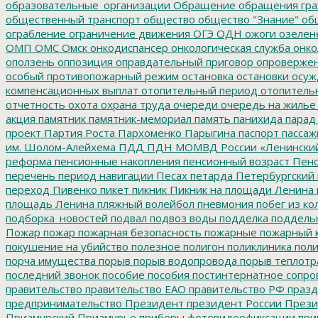
образовательные_организации
Обращение
обращения гр
общественный транспорт
общество
общество "Знание"
общ
ограбление
ограничение движения
ОГЭ
ОДН
ожоги
озелен
ОМП
ОМС
Омск
онкодиспансер
онкологическая служба
онко
оползень
оппозиция
оправдательный приговор
опроверже
особый противопожарный режим
остановка
остановки
осуж
компенсационных выплат
отопительный период
отопитель
отчетность
охота
охрана труда
очереди
очередь на жилье
акция
памятник
памятник-мемориал
память
панихида
парад
проект
Партия Роста
Пархоменко
Парыгина
паспорт
пассаж
им. Шолом-Алейхема
ПДД
ПДН МОМВД России «Ленински
реформа
пенсионные накопления
пенсионный возраст
Пенс
перечень
период навигации
Песах
петарда
Петербургский
переход
Пивенко
пикет
пикник
Пикник на площади Ленина
площадь Ленина
пляжный волейбол
пневмония
побег из ко
подборка_новостей
подвал
подвоз воды
подделка
поддель
Пожар
пожар
пожарная безопасность
пожарные
пожарный 
покушение на убийство
полезное
полигон
поликлиника
поли
порча имущества
порыв
порыв водопровода
порыв теплотр
последний звонок
пособие
пособия
постинтернатное сопр
правительство
правительство ЕАО
правительство РФ
празд
предпринимательство
Президент
президент России
Прези
Приамурский
Приамурье
приборы фотовидеофиксации
при