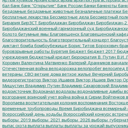
бал
банк
банк "Открытие"
Банк России
банки
банкноты
банк
бездомные
бездомные животные
безналичные платежи
Бе
бесплатные лекарства
Бессмертные дела
Бессмертный пол
Бирария
БирЗСТ
Биробидажан
Биробиджан
Биробиджан-2
Биробиджанский военный гарнизонный суд
Биробиджанский
болото
битумные ямы
Благовещенск
Благовещенский кафе
благотворительность
благотворительный концерт
благоус
диктант
бомба
бомбоубежище
Борис Титов
Борохович
бра
буровзрывные работы
Бурятия
Бюджет
бюджет 2017
бюдж
учреждения
бюджетный кредит
бюрократия
В. Путин
В.И. 
Коровин
Валентина Матвиенко
Валерий Дранников
вандал
Отечественная война
велодорожка
велопробег
велосипед
В
ветераны_СВО
ветхие дома
ветхое жилье
Вечерний Бироб
видеорегистратор
Виктор Ишавев
Виктор Ишаев
Виктор О
Мишустин
Владимир Путин
Владимир Сахаровский
Владими
водоисточник
Водоканал
водолазы
водоналивные дамбы
во
возгорание
воинский учет
война
война в Сирии
Войтенков
в
Воропаева
воспитательная колония
воспоминания
Востокц
временные трубопроводы
Время Биробиджана
всемирный 
Всероссийский день ходьбы
Всероссийский конкурс
встреч
выборы_2019
выборы_2021
выборы_2026
выборы_губерна
выпас скота
выплата
выплаты
выплаты за урожай
выпускник