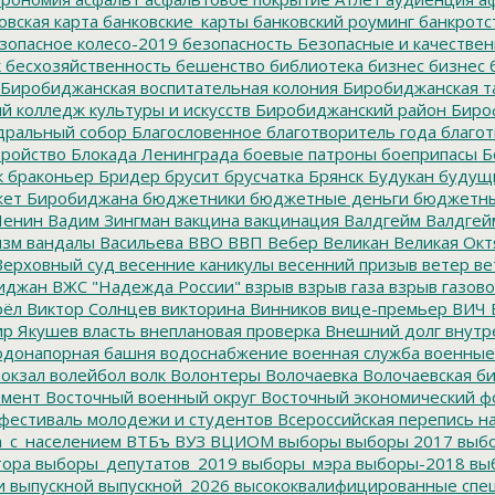
овская карта
банковские_карты
банковский роуминг
банкротс
зопасное колесо-2019
безопасность
Безопасные и качестве
к
бесхозяйственность
бешенство
библиотека
бизнес
бизнес 
Биробиджанская воспитательная колония
Биробиджанская т
 колледж культуры и искусств
Биробиджанский район
Биро
дральный собор
Благословенное
благотворитель года
благот
тройство
Блокада Ленинграда
боевые патроны
боеприпасы
Б
к
браконьер
Бридер
брусит
брусчатка
Брянск
Будукан
будущи
ет Биробиджана
бюджетники
бюджетные деньги
бюджетны
Ленин
Вадим Зингман
вакцина
вакцинация
Валдгейм
Валдгей
изм
вандалы
Васильева
ВВО
ВВП
Вебер
Великан
Великая Окт
ерховный суд
весенние каникулы
весенний призыв
ветер
ве
иджан
ВЖС "Надежда России"
взрыв
взрыв газа
взрыв газово
рёл
Виктор Солнцев
викторина
Винников
вице-премьер
ВИЧ
р Якушев
власть
внеплановая проверка
Внешний долг
внутр
донапорная башня
водоснабжение
военная служба
военные
окзал
волейбол
волк
Волонтеры
Волочаевка
Волочаевская б
емент
Восточный военный округ
Восточный экономический ф
фестиваль молодежи и студентов
Всероссийская перепись н
а_с_населением
ВТБъ
ВУЗ
ВЦИОМ
выборы
выборы 2017
выбо
тора
выборы_депутатов_2019
выборы_мэра
выборы-2018
вы
и
выпускной
выпускной_2026
высококвалифицированные спе