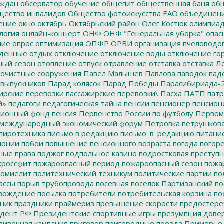
аждан
обсерватор
обучение
общепит
общественная баня
общ
ество инвалидов
Общество фотоискусства ЕАО
объединен
ение
окно
октябрь
Октябрьский район
Олег Костюк
олимпиа
логия
онлайн-концерт
ОНФ
ОНФ "Генеральная уборка"
опас
ние
опрос
оптимизация
ОПФР
ОРВИ
организация пчеловодо
денные
отдых
отключение
отключение воды
отключение го
ный сезон
отопление
отпуск
отравление
отставка
отставка Л
очистные сооружения
Павел Малышев
Павлова
паводок
пад
 выпускников
Парад колясок
Парад Победы
Парасибириада-
ирские перевозки
пассажирские перевозки\
Пасха
ПАТП
патр
й»
педагоги
педагогическая тайна
пенсии
пенсионер
пенсион
ионный фонд
пенсия
Первенство России по футболу
Первом
 международный экономический форум
Петровка
петрушков
пиротехника
письмо в редакцию
письмо_в_редакцию
питани
лонии
побои
повышение пенсионного возраста
погода
погор
ные права
поджог
подпольное казино
подростковая преступн
кроссфит
пожароопасный период
пожароопасный сезон
пожа
омиелит
политехнический техникум
политические партии
по
ассы
порыв трубопровода
посевная
поселок Партизанский
по
овождение
посылка
потребители
потребительская корзина
по
ник
праздники
праймериз
превышение скорости
предостере
дент РФ
Президентские спортивные игры
презумпция дове
вивочная кампания
приговор
пригородные поезда
Приморье