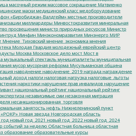
ица
масочный режим
массовое сокращение
Матвиенко
ицинские маски
медицинский класс
медоборудование
фон «Биробиджан-Валдгейм»
местные производители
анизации
миллиардеры
Минвостокразвития
минеральная
тво просвещения
министр природных ресурсов
Министр
интруд
Минфин
Минэкономразвития
Минэнерго
МИР
т
Мнение_Тиховский
мнение_экономика
мнения
отека
Молодая Гвардия
молодежный еврейский центр
одукты
Москва
Московское дело
мост
Мост в
ва
музыкальный спектакль
муниципалитеты
муниципальная
пания
мусор
мусорная реформа
Мусульманская община
гация
наводнение
наводнение_2019
награда
награждение
льный доход
налоги
налоговая нагрузка
налоговые_льготы
астения
наркотики
нарушение прав инвалидов
нарушение
ивант
национальный рейтинг
национальный рейтинг
экспертиза
независимые сми
незаконная миграция
деля
несанкционированная_торговля
рмальная занятость
нефть
Нижнеленинский пункт
 «РОКР»
Новая звезда
Новгородская область
 год
новый год_2021
новый год_2022
новый год_2024
р событий за неделю
Областная больница
областная
аз
образование
образовательные курсы