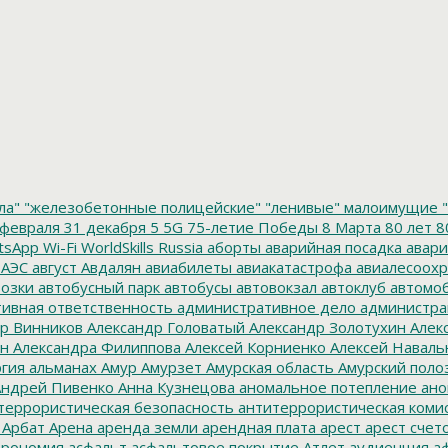
ла"
"железобетонные полицейские"
"ленивые" малоимущие
"
февраля
31 декабря
5
5G
75-летие Победы
8 Марта
80 лет
8
tsApp
Wi-Fi
WorldSkills Russia
аборты
аварийная посадка
авари
 АЭС
август
Авдалян
авиабилеты
авиакатастрофа
авиалесоохр
озки
автобусный парк
автобусы
автовокзал
автоклуб
автомо
ивная ответственность
административное дело
администра
р Винников
Александр Головатый
Александр Золотухин
Алек
ин
Александра Филиппова
Алексей Корниенко
Алексей Наваль
гия
альманах
Амур
Амурзет
Амурская область
Амурский поло
ндрей Пивенко
Анна Кузнецова
аномальное потепление
ано
террористическая безопасность
антитеррористическая коми
Арбат
Арена
аренда земли
арендная плата
арест
арест счет
трономия
асфальт
асфальтовое покрытие
Атлет
аудиенция
аф