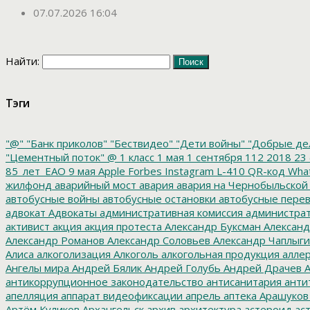
07.07.2026 16:04
Найти:
Тэги
"@"
"Банк приколов"
"Бествидео"
"Дети войны"
"Добрые де
"Цементный поток"
@
1 класс
1 мая
1 сентября
112
2018
23 
85_лет_ЕАО
9 мая
Apple
Forbes
Instagram
L-410
QR-код
Wha
жилфонд
аварийный мост
авария
авария на Чернобыльской
автобусные войны
автобусные остановки
автобусные перев
адвокат
Адвокаты
административная комиссия
администрат
активист
акция
акция протеста
Александр Буксман
Александ
Александр Романов
Александр Соловьев
Александр Чаплыг
Алиса
алкоголизация
Алкоголь
алкогольная продукция
аллер
Ангелы мира
Андрей Бялик
Андрей Голубь
Андрей Драчев
А
антикоррупционное законодательство
антисанитария
анти
апелляция
аппарат видеофиксации
апрель
аптека
Арашуков
Артём Куликов
Архангельск
архив
архитектура
астероид
ас