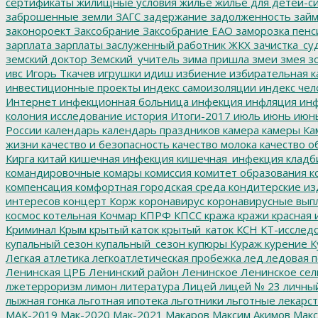
сертификаты
жилищные условия
жилье
жилье для детей-с
заброшенные земли
ЗАГС
задержание
задолженность
зай
законороект
Заксобрание
Заксобрание ЕАО
заморозка пенс
зарплата
зарплаты
заслуженный работник ЖКХ
зачистка_су
земский доктор
Земский_учитель
зима пришла
змеи
змея
зо
ивс
Игорь Ткачев
игрушки
идиш
избиение
избирательная к
инвестиционные проекты
индекс самоизоляции
индекс чел
Интернет
инфекционная больница
инфекция
инфляция
инф
колония
исследование
история
Итоги-2017
июль
июнь
июн
России
календарь
календарь праздников
камера
камеры
Ка
жизни
качество и безопасность
качество молока
качество о
Кирга
китай
кишечная инфекция
кишечная_инфекция
кладб
командировочные
комары
комиссия
комитет образования
к
компенсация
комфортная городская среда
кондитерские из
интересов
концерт
Корж
коронавирус
коронавирусные вып
космос
котельная
Кочмар
КПРФ
КПСС
кража
кражи
красная 
Криминал
Крым
крытый каток
крытый_каток
КСН
КТ-исслед
купальный сезон
купальный_сезон
купюры
Кураж
курение
К
Легкая атлетика
легкоатлетическая пробежка
лед
ледовая п
Ленинская ЦРБ
Ленинский район
Ленинское
Ленинское сел
лжетерроризм
лимон
литература
Лицей
лицей № 23
личны
лыжная гонка
льготная ипотека
льготники
льготные лекарст
МАК-2019
Мак-2020
Мак-2021
Макаров
Максим Акимов
Макс