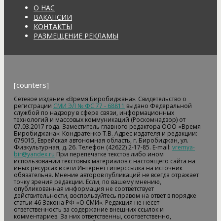
О НАС
ВАКАНСИИ
КОНТАКТЫ
РАЗМЕЩЕНИЕ РЕКЛАМЫ
[counters]
Сетевое издание «Время Биробиджана». Свидетельство о
регистрации
СМИ ЭЛ № ФС 77 - 68811
выдано Федеральной
службой по надзору в сфере связи, информационных
технологий и массовых коммуникаций (Роскомнадзор) от
07.03.2017 года. Заместитель главного редактора ООО «Время
Биробиджана»: Кондратенко Т.В. Адрес издателя и редакции:
679015, Еврейская автономная область, г. Биробиджан, ул.
Физкультурная, д. 26. Телефон (42622) 2-17-85. E-mail:
vremya-
bir@yandex.ru
При перепечатке текстов либо ином
использовании текстовых материалов с настоящего сайта на
иных ресурсах в сети Интернет гиперссылка на источник
обязательна. Мнение авторов публикаций не всегда отражает
точку зрения редакции. Если, по вашему мнению,
опубликованная информация не соответствует
действительности, воспользуйтесь правом на ответ в порядке
статьи 46 Закона РФ «О СМИ». Редакция не несет
ответственность за содержание внешних ссылок и
комментариев. За них ответственны, соответственно,