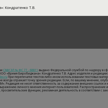
: Кондратенко Т.В.
ии
СМИ ЭЛ № ФС 77 - 68811
выдано Федеральной службой по надзору в сф
 ООО «Время Биробиджана»: Кондратенко Т.В. Адрес издателя и редакции: 
ex.ru
При перепечатке текстов либо ином использовании текстовых матери
е всегда отражает точку зрения редакции. Если, по вашему мнению, опу
МИ». Редакция не несет ответственность за содержание внешних ссылок и
 выражению личного мнения интернет-пользователей. Распространение 
 просветительские функции, рекламная деятельность в соответствии с з