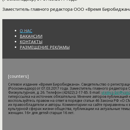
Заместитель главного редактора ООО «Время Биробиджана»
О НАС
ВАКАНСИИ
КОНТАКТЫ
РАЗМЕЩЕНИЕ РЕКЛАМЫ
[counters]
Сетевое издание «Время Биробиджана». Свидетельство о регистрац
(Роскомнадзор) от 07.03.2017 года. Заместитель главного редактора
Физкультурная, д. 26. Телефон (42622) 2-17-85. E-mail:
vremya-bir@yand
гиперссылка на источник обязательна. Мнение авторов публикаций н
воспользуйтесь правом на ответ в порядке статьи 46 Закона РФ «О С
их правообладатели и авторы. Комментарии на сайте приравнены к
культурной сферах жизни общества, публикации на актуальные темы,
женщин. 16+ для детей старше 16 лет.