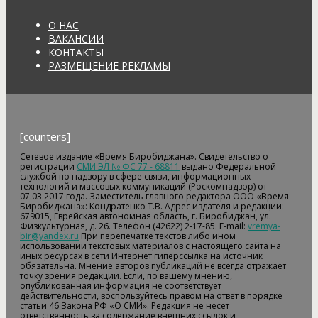
О НАС
ВАКАНСИИ
КОНТАКТЫ
РАЗМЕЩЕНИЕ РЕКЛАМЫ
[counters]
Сетевое издание «Время Биробиджана». Свидетельство о
регистрации
СМИ ЭЛ № ФС 77 - 68811
выдано Федеральной
службой по надзору в сфере связи, информационных
технологий и массовых коммуникаций (Роскомнадзор) от
07.03.2017 года. Заместитель главного редактора ООО «Время
Биробиджана»: Кондратенко Т.В. Адрес издателя и редакции:
679015, Еврейская автономная область, г. Биробиджан, ул.
Физкультурная, д. 26. Телефон (42622) 2-17-85. E-mail:
vremya-
bir@yandex.ru
При перепечатке текстов либо ином
использовании текстовых материалов с настоящего сайта на
иных ресурсах в сети Интернет гиперссылка на источник
обязательна. Мнение авторов публикаций не всегда отражает
точку зрения редакции. Если, по вашему мнению,
опубликованная информация не соответствует
действительности, воспользуйтесь правом на ответ в порядке
статьи 46 Закона РФ «О СМИ». Редакция не несет
ответственность за содержание внешних ссылок и