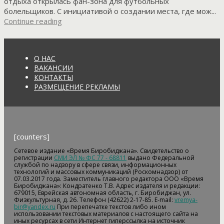
отдыха открылась фан-зона для футбольных
болельщиков. С инициативой о создании места, где мож...
Continue reading
О НАС
ВАКАНСИИ
КОНТАКТЫ
РАЗМЕЩЕНИЕ РЕКЛАМЫ
[counters]
Сетевое издание «Время Биробиджана». Свидетельство о
регистрации
СМИ ЭЛ № ФС 77 - 68811
выдано Федеральной
службой по надзору в сфере связи, информационных
технологий и массовых коммуникаций (Роскомнадзор) от
07.03.2017 года. Заместитель главного редактора ООО «Время
Биробиджана»: Кондратенко Т.В. Адрес издателя и редакции:
679015, Еврейская автономная область, г. Биробиджан, ул.
Физкультурная, д. 26. Телефон (42622) 2-17-85. E-mail:
vremya-
bir@yandex.ru
При перепечатке текстов либо ином
использовании текстовых материалов с настоящего сайта на
иных ресурсах в сети Интернет гиперссылка на источник