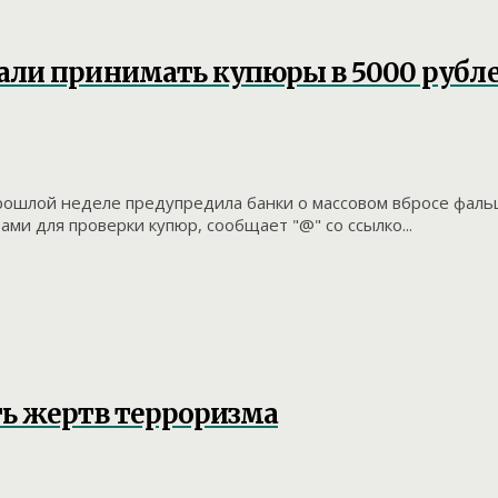
али принимать купюры в 5000 рубл
прошлой неделе предупредила банки о массовом вбросе фал
ами для проверки купюр, сообщает "@" со ссылко...
ть жертв терроризма