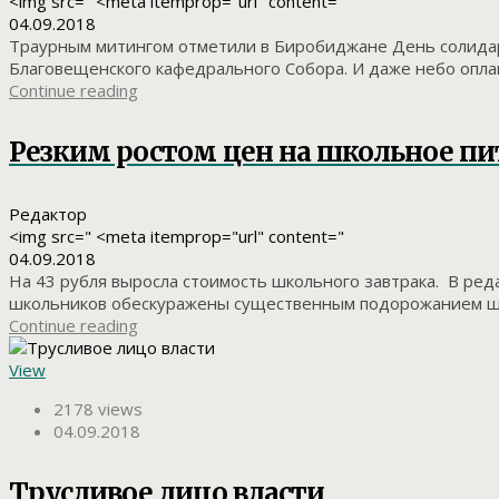
<img src=" <meta itemprop="url" content="
04.09.2018
Траурным митингом отметили в Биробиджане День солидарн
Благовещенского кафедрального Собора. И даже небо оплакив
Continue reading
Резким ростом цен на школьное п
Редактор
<img src=" <meta itemprop="url" content="
04.09.2018
На 43 рубля выросла стоимость школьного завтрака. В ре
школьников обескуражены существенным подорожанием школ
Continue reading
View
2178 views
04.09.2018
Трусливое лицо власти