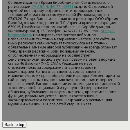
Сетевое издание «Время Биробиджана». Свидетельство о
регистрации
СМИ ЭЛ № ФС 77 - 68811
выдано Федеральной
службой по надзору в сфере связи, информационных
технологий и массовых коммуникаций (Роскомнадзор) от
07.03.2017 года. Заместитель главного редактора ООО «Время
Биробиджана»: Кондратенко Т.В. Адрес издателя и редакции:
679015, Еврейская автономная область, г. Биробиджан, ул.
Физкультурная, д. 26. Телефон (42622) 2-17-85. E-mail:
vremya-
bir@yandex.ru
При перепечатке текстов либо ином
использовании текстовых материалов с настоящего сайта на
иных ресурсах в сети Интернет гиперссылка на источник
обязательна. Мнение авторов публикаций не всегда отражает
точку зрения редакции. Если, по вашему мнению,
опубликованная информация не соответствует
действительности, воспользуйтесь правом на ответ в порядке
статьи 46 Закона РФ «О СМИ». Редакция не несет
ответственность за содержание внешних ссылок и
комментариев. За них ответственны, соответственно,
исключительно их правообладатели и авторы. Комментарии на
сайте приравнены к выражению личного мнения интернет-
пользователей. Распространение информации о политической,
экономической, социальной и культурной сферах жизни
общества, публикации на актуальные темы, просветительские
функции, рекламная деятельность в соответствии с
законодательством Российской Федерации о рекламе. Для
мужчин и женщин. 16+ для детей старше 16 лет.
Back to top