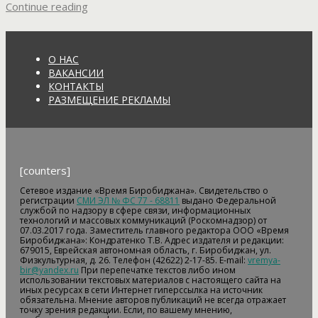
Continue reading
О НАС
ВАКАНСИИ
КОНТАКТЫ
РАЗМЕЩЕНИЕ РЕКЛАМЫ
[counters]
Сетевое издание «Время Биробиджана». Свидетельство о
регистрации
СМИ ЭЛ № ФС 77 - 68811
выдано Федеральной
службой по надзору в сфере связи, информационных
технологий и массовых коммуникаций (Роскомнадзор) от
07.03.2017 года. Заместитель главного редактора ООО «Время
Биробиджана»: Кондратенко Т.В. Адрес издателя и редакции:
679015, Еврейская автономная область, г. Биробиджан, ул.
Физкультурная, д. 26. Телефон (42622) 2-17-85. E-mail:
vremya-
bir@yandex.ru
При перепечатке текстов либо ином
использовании текстовых материалов с настоящего сайта на
иных ресурсах в сети Интернет гиперссылка на источник
обязательна. Мнение авторов публикаций не всегда отражает
точку зрения редакции. Если, по вашему мнению,