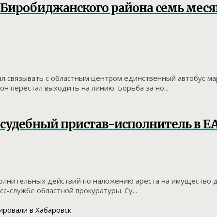
и Биробиджанского района семь ме
ал связывать с областным центром единственный автобус ма
н перестал выходить на линию. Борьба за но...
 судебный пристав-исполнитель в Е
лнительных действий по наложению ареста на имущество до
сс-службе областной прокуратуры. Су...