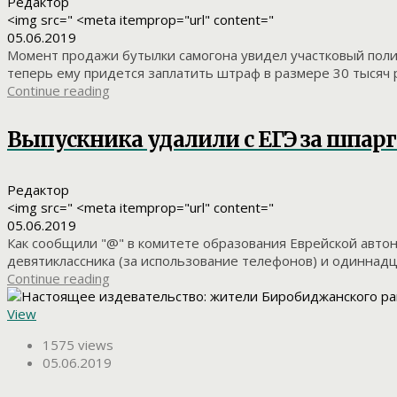
Редактор
<img src=" <meta itemprop="url" content="
05.06.2019
Момент продажи бутылки самогона увидел участковый поли
теперь ему придется заплатить штраф в размере 30 тысяч ру
Continue reading
Выпускника удалили с ЕГЭ за шпарг
Редактор
<img src=" <meta itemprop="url" content="
05.06.2019
Как сообщили "@" в комитете образования Еврейской автон
девятиклассника (за использование телефонов) и одиннадцат
Continue reading
View
1575 views
05.06.2019