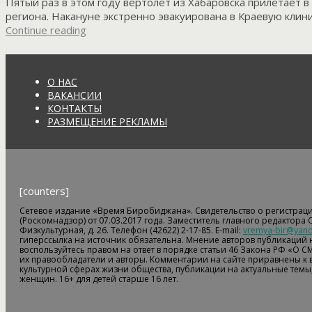
Пятый раз в этом году вертолет из Хабаровска прилетает 
региона. Накануне экстренно эвакуирована в Краевую клини
Continue reading
О НАС
ВАКАНСИИ
КОНТАКТЫ
РАЗМЕЩЕНИЕ РЕКЛАМЫ
[counters]
Сетевое издание «Время Биробиджана». Свидетельство о регистрац
(Роскомнадзор) от 07.03.2017 года. Заместитель главного редактора
Физкультурная, д. 26. Телефон (42622) 2-17-85. E-mail:
vremya-bir@yand
гиперссылка на источник обязательна. Мнение авторов публикаций н
воспользуйтесь правом на ответ в порядке статьи 46 Закона РФ «О С
их правообладатели и авторы. Комментарии на сайте приравнены к
культурной сферах жизни общества, публикации на актуальные темы,
женщин. 16+ для детей старше 16 лет.