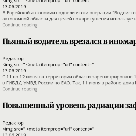
<img src=" <meta itemprop="url" content="
13.06.2019
В Еврейской автономии подвели итоги операции "Водоисто
автономной области для целей пожаротушения используетс
Continue reading
Пьяный водитель врезался в иномар
Редактор
<img src=" <meta itemprop="url" content="
13.06.2019
С 11 по 12 июня на территории области зарегистрировано
в ГИБДД УМВД России по ЕАО. Так, 11 июня в районе дома № 3
Continue reading
Повышенный уровень радиации заф
Редактор
<img src=" <meta itemprop="url" content="
13.06.2019