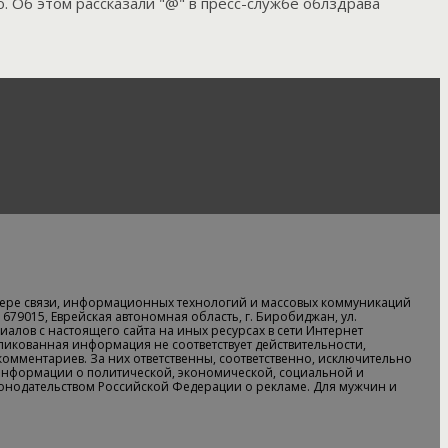
. Об этом рассказали "@" в пресс-службе облздрава
ере связи, информационных технологий и массовых коммуникаций
679015, Еврейская автономная область, г. Биробиджан, ул.
алов с настоящего сайта на иных ресурсах в сети Интернет
бликованная информация не соответствует действительности,
 комментариев. За них ответственны, соответственно, исключительно
информации о политической, экономической, социальной и
аконодательством Российской Федерации о рекламе. Для мужчин и