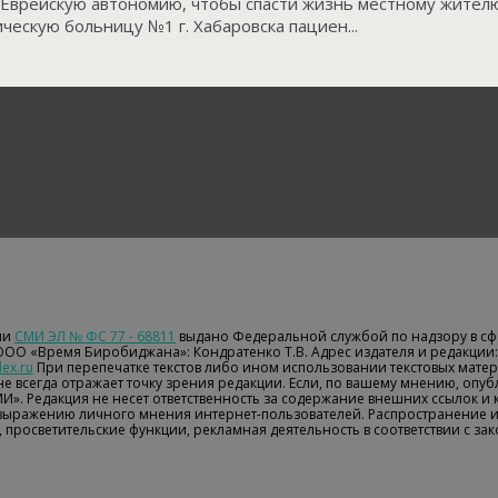
в Еврейскую автономию, чтобы спасти жизнь местному жителю
ческую больницу №1 г. Хабаровска пациен...
ии
СМИ ЭЛ № ФС 77 - 68811
выдано Федеральной службой по надзору в сф
 ООО «Время Биробиджана»: Кондратенко Т.В. Адрес издателя и редакции: 
ex.ru
При перепечатке текстов либо ином использовании текстовых матери
е всегда отражает точку зрения редакции. Если, по вашему мнению, опу
МИ». Редакция не несет ответственность за содержание внешних ссылок и
 выражению личного мнения интернет-пользователей. Распространение 
 просветительские функции, рекламная деятельность в соответствии с з