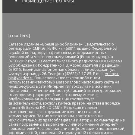
РАЗМЕЩЕНИЕ РЕКЛАМЫ
[counters]
Сетевое издание «Время Биробиджана». Свидетельство о
регистрации
СМИ ЭЛ № ФС 77 - 68811
выдано Федеральной
службой по надзору в сфере связи, информационных
технологий и массовых коммуникаций (Роскомнадзор) от
07.03.2017 года. Заместитель главного редактора ООО «Время
Биробиджана»: Кондратенко Т.В. Адрес издателя и редакции:
679015, Еврейская автономная область, г. Биробиджан, ул.
Физкультурная, д. 26. Телефон (42622) 2-17-85. E-mail:
vremya-
bir@yandex.ru
При перепечатке текстов либо ином
использовании текстовых материалов с настоящего сайта на
иных ресурсах в сети Интернет гиперссылка на источник
обязательна. Мнение авторов публикаций не всегда отражает
точку зрения редакции. Если, по вашему мнению,
опубликованная информация не соответствует
действительности, воспользуйтесь правом на ответ в порядке
статьи 46 Закона РФ «О СМИ». Редакция не несет
ответственность за содержание внешних ссылок и
комментариев. За них ответственны, соответственно,
исключительно их правообладатели и авторы. Комментарии на
сайте приравнены к выражению личного мнения интернет-
пользователей. Распространение информации о политической,
экономической, социальной и культурной сферах жизни