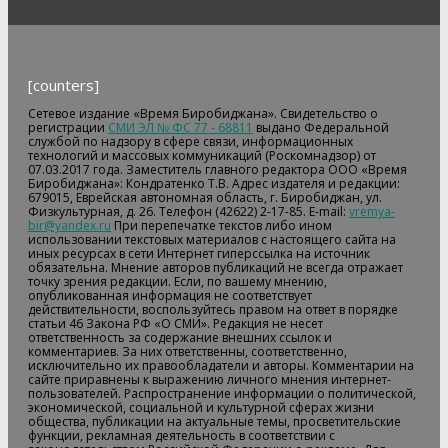
[counters]
Сетевое издание «Время Биробиджана». Свидетельство о
регистрации
СМИ ЭЛ № ФС 77 - 68811
выдано Федеральной
службой по надзору в сфере связи, информационных
технологий и массовых коммуникаций (Роскомнадзор) от
07.03.2017 года. Заместитель главного редактора ООО «Время
Биробиджана»: Кондратенко Т.В. Адрес издателя и редакции:
679015, Еврейская автономная область, г. Биробиджан, ул.
Физкультурная, д. 26. Телефон (42622) 2-17-85. E-mail:
vremya-
bir@yandex.ru
При перепечатке текстов либо ином
использовании текстовых материалов с настоящего сайта на
иных ресурсах в сети Интернет гиперссылка на источник
обязательна. Мнение авторов публикаций не всегда отражает
точку зрения редакции. Если, по вашему мнению,
опубликованная информация не соответствует
действительности, воспользуйтесь правом на ответ в порядке
статьи 46 Закона РФ «О СМИ». Редакция не несет
ответственность за содержание внешних ссылок и
комментариев. За них ответственны, соответственно,
исключительно их правообладатели и авторы. Комментарии на
сайте приравнены к выражению личного мнения интернет-
пользователей. Распространение информации о политической,
экономической, социальной и культурной сферах жизни
общества, публикации на актуальные темы, просветительские
функции, рекламная деятельность в соответствии с