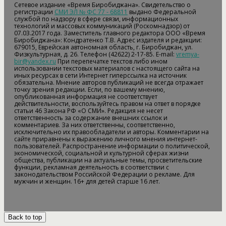
Сетевое издание «Время Биробиджана». Свидетельство о
регистрации
СМИ ЭЛ № ФС 77 - 68811
выдано Федеральной
службой по надзору в сфере связи, информационных
технологий и массовых коммуникаций (Роскомнадзор) от
07.03.2017 года. Заместитель главного редактора ООО «Время
Биробиджана»: Кондратенко Т.В. Адрес издателя и редакции:
679015, Еврейская автономная область, г. Биробиджан, ул.
Физкультурная, д. 26. Телефон (42622) 2-17-85. E-mail:
vremya-
bir@yandex.ru
При перепечатке текстов либо ином
использовании текстовых материалов с настоящего сайта на
иных ресурсах в сети Интернет гиперссылка на источник
обязательна. Мнение авторов публикаций не всегда отражает
точку зрения редакции. Если, по вашему мнению,
опубликованная информация не соответствует
действительности, воспользуйтесь правом на ответ в порядке
статьи 46 Закона РФ «О СМИ». Редакция не несет
ответственность за содержание внешних ссылок и
комментариев. За них ответственны, соответственно,
исключительно их правообладатели и авторы. Комментарии на
сайте приравнены к выражению личного мнения интернет-
пользователей. Распространение информации о политической,
экономической, социальной и культурной сферах жизни
общества, публикации на актуальные темы, просветительские
функции, рекламная деятельность в соответствии с
законодательством Российской Федерации о рекламе. Для
мужчин и женщин. 16+ для детей старше 16 лет.
Back to top