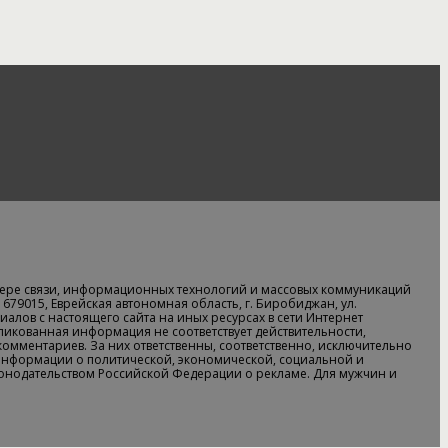
ере связи, информационных технологий и массовых коммуникаций
679015, Еврейская автономная область, г. Биробиджан, ул.
алов с настоящего сайта на иных ресурсах в сети Интернет
бликованная информация не соответствует действительности,
 комментариев. За них ответственны, соответственно, исключительно
информации о политической, экономической, социальной и
аконодательством Российской Федерации о рекламе. Для мужчин и