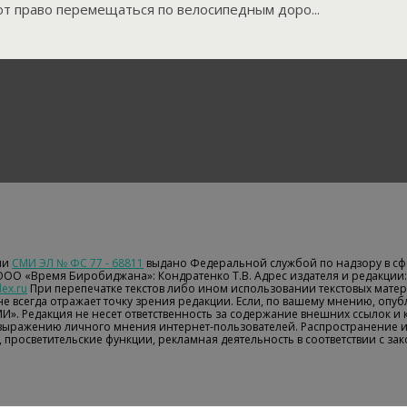
т право перемещаться по велосипедным доро...
ии
СМИ ЭЛ № ФС 77 - 68811
выдано Федеральной службой по надзору в сф
 ООО «Время Биробиджана»: Кондратенко Т.В. Адрес издателя и редакции: 
ex.ru
При перепечатке текстов либо ином использовании текстовых матери
е всегда отражает точку зрения редакции. Если, по вашему мнению, опу
МИ». Редакция не несет ответственность за содержание внешних ссылок и
 выражению личного мнения интернет-пользователей. Распространение 
 просветительские функции, рекламная деятельность в соответствии с з