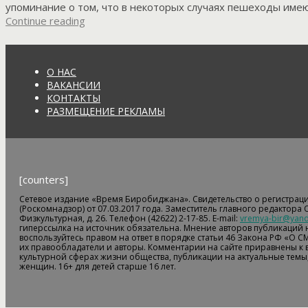
упоминание о том, что в некоторых случаях пешеходы имею
Continue reading
О НАС
ВАКАНСИИ
КОНТАКТЫ
РАЗМЕЩЕНИЕ РЕКЛАМЫ
[counters]
Сетевое издание «Время Биробиджана». Свидетельство о регистрац
(Роскомнадзор) от 07.03.2017 года. Заместитель главного редактора
Физкультурная, д. 26. Телефон (42622) 2-17-85. E-mail:
vremya-bir@yand
гиперссылка на источник обязательна. Мнение авторов публикаций н
воспользуйтесь правом на ответ в порядке статьи 46 Закона РФ «О С
их правообладатели и авторы. Комментарии на сайте приравнены к
культурной сферах жизни общества, публикации на актуальные темы,
женщин. 16+ для детей старше 16 лет.