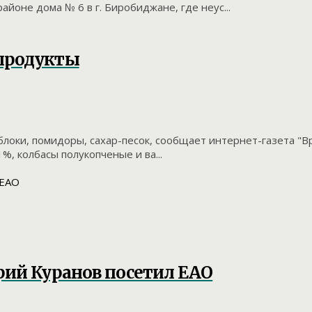
йоне дома № 6 в г. Биробиджане, где неус...
 продукты
блоки, помидоры, сахар-песок, сообщает интернет-газета "В
1%, колбасы полукопченые и ва...
рий Куранов посетил ЕАО