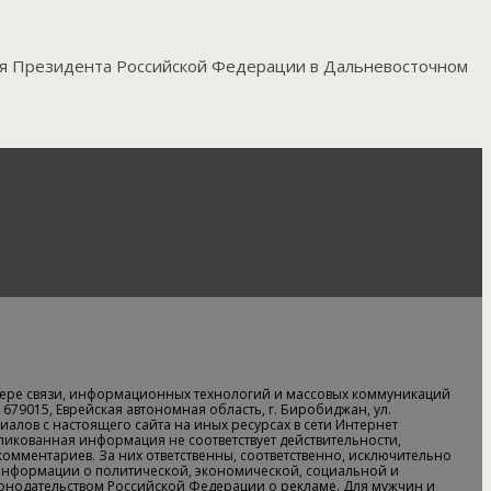
еля Президента Российской Федерации в Дальневосточном
ере связи, информационных технологий и массовых коммуникаций
679015, Еврейская автономная область, г. Биробиджан, ул.
алов с настоящего сайта на иных ресурсах в сети Интернет
бликованная информация не соответствует действительности,
 комментариев. За них ответственны, соответственно, исключительно
информации о политической, экономической, социальной и
аконодательством Российской Федерации о рекламе. Для мужчин и