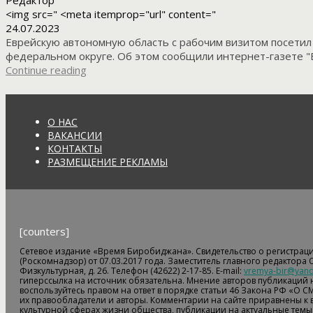
Редактор
<img src=" <meta itemprop="url" content="
24.07.2023
Еврейскую автономную область с рабочим визитом посети
федеральном округе. Об этом сообщили интернет-газете "
Continue reading
О НАС
ВАКАНСИИ
КОНТАКТЫ
РАЗМЕЩЕНИЕ РЕКЛАМЫ
[counters]
Сетевое издание «Время Биробиджана». Свидетельство о регистрац
(Роскомнадзор) от 07.03.2017 года. Заместитель главного редактора
Физкультурная, д. 26. Телефон (42622) 2-17-85. E-mail:
vremya-bir@yand
гиперссылка на источник обязательна. Мнение авторов публикаций н
воспользуйтесь правом на ответ в порядке статьи 46 Закона РФ «О С
их правообладатели и авторы. Комментарии на сайте приравнены к
культурной сферах жизни общества, публикации на актуальные темы,