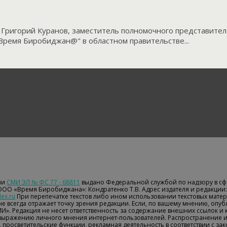
л Григорий Куранов, заместитель полномочного представит
Время Биробиджан@" в областном правительстве...
ии
СМИ ЭЛ № ФС 77 - 68811
выдано Федеральной службой по надзору в сф
 ООО «Время Биробиджана»: Кондратенко Т.В. Адрес издателя и редакции: 
ex.ru
При перепечатке текстов либо ином использовании текстовых матери
е всегда отражает точку зрения редакции. Если, по вашему мнению, опу
МИ». Редакция не несет ответственность за содержание внешних ссылок и
 выражению личного мнения интернет-пользователей. Распространение 
 просветительские функции, рекламная деятельность в соответствии с з