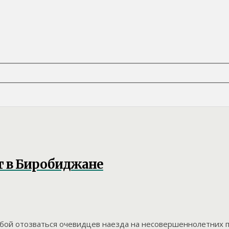
т в Биробиджане
ьбой отозваться очевидцев наезда на несовершеннолетних 