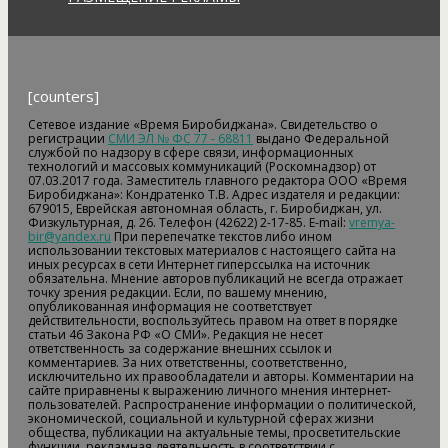
[counters]
Сетевое издание «Время Биробиджана». Свидетельство о
регистрации
СМИ ЭЛ № ФС 77 - 68811
выдано Федеральной
службой по надзору в сфере связи, информационных
технологий и массовых коммуникаций (Роскомнадзор) от
07.03.2017 года. Заместитель главного редактора ООО «Время
Биробиджана»: Кондратенко Т.В. Адрес издателя и редакции:
679015, Еврейская автономная область, г. Биробиджан, ул.
Физкультурная, д. 26. Телефон (42622) 2-17-85. E-mail:
vremya-
bir@yandex.ru
При перепечатке текстов либо ином
использовании текстовых материалов с настоящего сайта на
иных ресурсах в сети Интернет гиперссылка на источник
обязательна. Мнение авторов публикаций не всегда отражает
точку зрения редакции. Если, по вашему мнению,
опубликованная информация не соответствует
действительности, воспользуйтесь правом на ответ в порядке
статьи 46 Закона РФ «О СМИ». Редакция не несет
ответственность за содержание внешних ссылок и
комментариев. За них ответственны, соответственно,
исключительно их правообладатели и авторы. Комментарии на
сайте приравнены к выражению личного мнения интернет-
пользователей. Распространение информации о политической,
экономической, социальной и культурной сферах жизни
общества, публикации на актуальные темы, просветительские
функции, рекламная деятельность в соответствии с