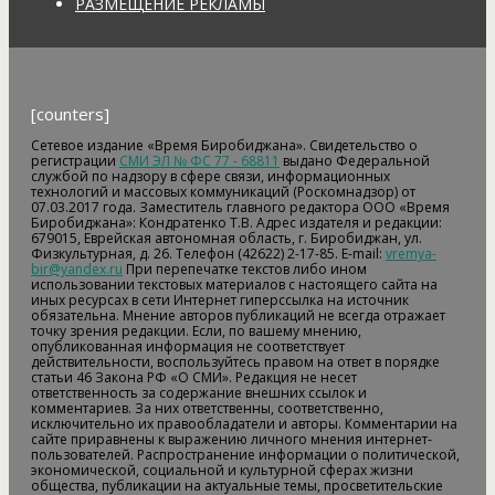
РАЗМЕЩЕНИЕ РЕКЛАМЫ
[counters]
Сетевое издание «Время Биробиджана». Свидетельство о
регистрации
СМИ ЭЛ № ФС 77 - 68811
выдано Федеральной
службой по надзору в сфере связи, информационных
технологий и массовых коммуникаций (Роскомнадзор) от
07.03.2017 года. Заместитель главного редактора ООО «Время
Биробиджана»: Кондратенко Т.В. Адрес издателя и редакции:
679015, Еврейская автономная область, г. Биробиджан, ул.
Физкультурная, д. 26. Телефон (42622) 2-17-85. E-mail:
vremya-
bir@yandex.ru
При перепечатке текстов либо ином
использовании текстовых материалов с настоящего сайта на
иных ресурсах в сети Интернет гиперссылка на источник
обязательна. Мнение авторов публикаций не всегда отражает
точку зрения редакции. Если, по вашему мнению,
опубликованная информация не соответствует
действительности, воспользуйтесь правом на ответ в порядке
статьи 46 Закона РФ «О СМИ». Редакция не несет
ответственность за содержание внешних ссылок и
комментариев. За них ответственны, соответственно,
исключительно их правообладатели и авторы. Комментарии на
сайте приравнены к выражению личного мнения интернет-
пользователей. Распространение информации о политической,
экономической, социальной и культурной сферах жизни
общества, публикации на актуальные темы, просветительские