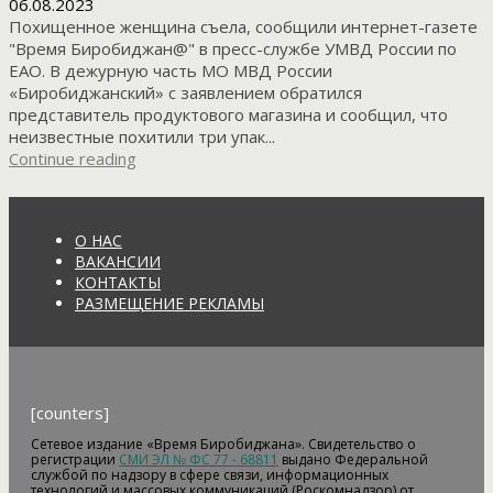
06.08.2023
Похищенное женщина съела, сообщили интернет-газете
"Время Биробиджан@" в пресс-службе УМВД России по
ЕАО. В дежурную часть МО МВД России
«Биробиджанский» с заявлением обратился
представитель продуктового магазина и сообщил, что
неизвестные похитили три упак...
Continue reading
О НАС
ВАКАНСИИ
КОНТАКТЫ
РАЗМЕЩЕНИЕ РЕКЛАМЫ
[counters]
Сетевое издание «Время Биробиджана». Свидетельство о
регистрации
СМИ ЭЛ № ФС 77 - 68811
выдано Федеральной
службой по надзору в сфере связи, информационных
технологий и массовых коммуникаций (Роскомнадзор) от