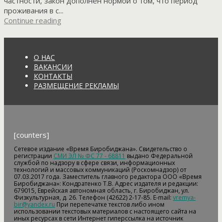
частности, закон дополнен нормой о том, что период
проживания в с...
Continue reading
О НАС
ВАКАНСИИ
КОНТАКТЫ
РАЗМЕЩЕНИЕ РЕКЛАМЫ
[counters]
Сетевое издание «Время Биробиджана». Свидетельство о
регистрации
СМИ ЭЛ № ФС 77 - 68811
выдано Федеральной
службой по надзору в сфере связи, информационных
технологий и массовых коммуникаций (Роскомнадзор) от
07.03.2017 года. Заместитель главного редактора ООО «Время
Биробиджана»: Кондратенко Т.В. Адрес издателя и редакции:
679015, Еврейская автономная область, г. Биробиджан, ул.
Физкультурная, д. 26. Телефон (42622) 2-17-85. E-mail:
vremya-
bir@yandex.ru
При перепечатке текстов либо ином
использовании текстовых материалов с настоящего сайта на
иных ресурсах в сети Интернет гиперссылка на источник