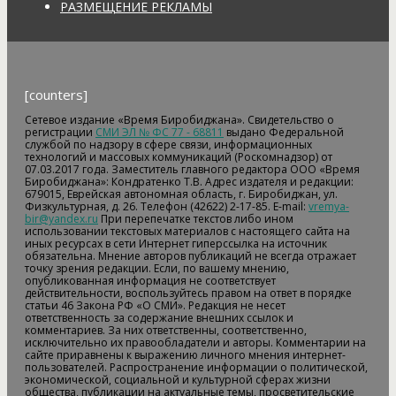
РАЗМЕЩЕНИЕ РЕКЛАМЫ
[counters]
Сетевое издание «Время Биробиджана». Свидетельство о
регистрации
СМИ ЭЛ № ФС 77 - 68811
выдано Федеральной
службой по надзору в сфере связи, информационных
технологий и массовых коммуникаций (Роскомнадзор) от
07.03.2017 года. Заместитель главного редактора ООО «Время
Биробиджана»: Кондратенко Т.В. Адрес издателя и редакции:
679015, Еврейская автономная область, г. Биробиджан, ул.
Физкультурная, д. 26. Телефон (42622) 2-17-85. E-mail:
vremya-
bir@yandex.ru
При перепечатке текстов либо ином
использовании текстовых материалов с настоящего сайта на
иных ресурсах в сети Интернет гиперссылка на источник
обязательна. Мнение авторов публикаций не всегда отражает
точку зрения редакции. Если, по вашему мнению,
опубликованная информация не соответствует
действительности, воспользуйтесь правом на ответ в порядке
статьи 46 Закона РФ «О СМИ». Редакция не несет
ответственность за содержание внешних ссылок и
комментариев. За них ответственны, соответственно,
исключительно их правообладатели и авторы. Комментарии на
сайте приравнены к выражению личного мнения интернет-
пользователей. Распространение информации о политической,
экономической, социальной и культурной сферах жизни
общества, публикации на актуальные темы, просветительские